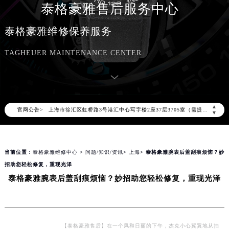
泰格豪雅售后服务中心
2026年8月泰格豪雅中国区售后服务网络优化升级公告
2026年8月泰格豪雅全国官方售后客户服务热线：400-801-5612
泰格豪雅维修保养服务
泰格豪雅官方全国统一服务热线400-801-5612，服务覆盖中国大陆、香港、澳门、台湾全部区域（非大陆需加拨“+86”）
TAGHEUER MAINTENANCE CENTER
2026年8月泰格豪雅售后服务中心最新网点地址：
北京市朝阳区建国门外大街甲6号华熙国际中心写字楼D座11层1102室（北京总部）（需提前预约）
北京市东城区东长安街1号东方广场写字楼W3座6层602室（需提前预约）
天津市和平区赤峰道136号天津国际金融中心写字楼26层2603室（需提前预约）
▲
官网公告>
上海市徐汇区虹桥路3号港汇中心写字楼2座37层3705室（需提前预约）
▼
上海市黄浦区南京东路299号宏伊国际广场写字楼8层806室（需提前预约）
南京市秦淮区中山南路1号（新街口）南京中心写字楼22层C1-1室（需提前预约）
当前位置：
泰格豪雅维修中心
>
问题/知识/资讯
>
上海
> 泰格豪雅腕表后盖刮痕烦恼？妙
常州市新北区龙锦路1590号现代传媒中心写字楼5号楼10层1008室（需提前预约）
招助您轻松修复，重现光泽
徐州市鼓楼区淮海东路29号苏宁广场IFC国际金融中心写字楼35层3508室（需提前预约）
泰格豪雅腕表后盖刮痕烦恼？妙招助您轻松修复，重现光泽
扬州市邗江区国展路29号星耀天地写字楼1号楼18层1803室（需提前预约）
盐城市盐都区世纪大道5号盐城金融城写字楼1号楼16层1604室（需提前预约）
泰州市海陵区永定东路399号置地商务中心东塔写字楼（华润万象城）17层1706室（需提前预约）
宁波市江北区大闸南路500号来福士广场办公楼20层2009室（需提前预约）
【泰格豪雅售后】在一个风和日丽的下午，杰克小心翼翼地从抽