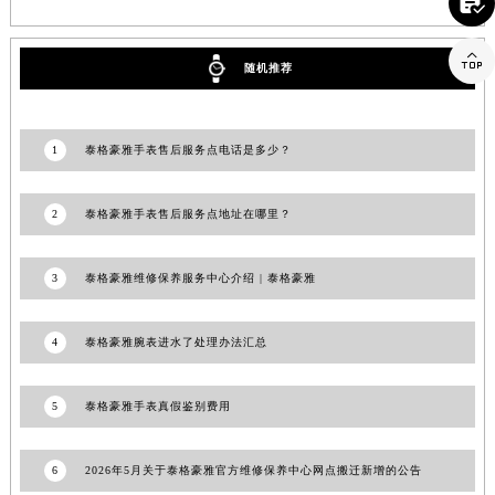

上海市徐汇区虹桥路3号港汇中心2座37层3705室泰格豪雅售后服务中心（需提前预约）
浙江省杭州市上城区钱江路1366号华润大厦A座5层503-5室泰格豪雅售后服务中心（需提前预约）

随机推荐
浙江省湖州市吴兴区劳动路泰格豪雅售后服务中心（需提前预约）
浙江省嘉兴市南湖区广益路705号嘉兴世界贸易中心A座13层1304室泰格豪雅售后服务中心（需提前预约）
浙江省金华市金东区东市南街777号金华万达广场4号楼22楼2209室泰格豪雅售后服务中心（需提前预约）
1
泰格豪雅手表售后服务点电话是多少？
浙江省丽水市莲都区解放街泰格豪雅售后服务中心（需提前预约）
浙江省宁波市江北区大闸南路500号来福士广场办公楼20层2009室泰格豪雅售后服务中心（需提前预约）
2
泰格豪雅手表售后服务点地址在哪里？
浙江省衢州市柯城区上街泰格豪雅售后服务中心（需提前预约）
浙江省绍兴市越城区胜利东路379号世茂天际中心写字楼8层805室泰格豪雅售后服务中心（需提前预约）
3
泰格豪雅维修保养服务中心介绍 | 泰格豪雅
浙江省舟山市定海区解放东路泰格豪雅售后服务中心（需提前预约）
澳门特别行政区大堂区议事亭前地（新马路）泰格豪雅售后服务中心（需提前预约）
4
泰格豪雅腕表进水了处理办法汇总
澳门特别行政区风顺堂区南湾大马路泰格豪雅售后服务中心（需提前预约）
澳门特别行政区花地玛堂区关闸广场泰格豪雅售后服务中心（需提前预约）
5
泰格豪雅手表真假鉴别费用
澳门特别行政区花王堂区大三巴商圈泰格豪雅售后服务中心（需提前预约）
澳门特别行政区嘉模堂区官也街泰格豪雅售后服务中心（需提前预约）
6
2026年5月关于泰格豪雅官方维修保养中心网点搬迁新增的公告
澳门省路氹城市金光大道泰格豪雅售后服务中心（需提前预约）