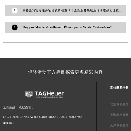
澳门特别行政区望德堂区塔石广场泰格豪雅售后服务中心（需提前预约）
7
泰格豪雅官方服务项目及价格查询｜全新服务热线及详细维修地址权威信息通告（2026年7月最新）
福建省福州市鼓楼区五四路128-1号恒力城写字楼15层03室泰格豪雅售后服务中心（需提前预约）
福建省厦门市思明区湖滨东路95号万象城华润大厦B座11层1104室泰格豪雅售后服务中心（需提前预约）
8
Hogyan Maximalizálhatod Élményed a Verde Casino-ban?
广东省潮州市潮安区新风路与潮汕路交汇处泰格豪雅售后服务中心（需提前预约）
广东省广州市天河区天河路230号万菱汇国际中心A塔7层704室泰格豪雅售后服务中心（需提前预约）
广东省广州市越秀区环市东路371-375号世界贸易中心大厦南塔15层1507室泰格豪雅售后服务中心（需提前预约）
广东省河源市源城区越王大道泰格豪雅售后服务中心（需提前预约）
广东省惠州市惠城区江北文昌一路7号华贸大厦1座30层3005室泰格豪雅售后服务中心（需提前预约）
广东省江门市蓬江区广场西路泰格豪雅售后服务中心（需提前预约）
轻轻滑动下方栏目探索更多精彩内容
广东省揭阳市榕城进贤门步行街泰格豪雅售后服务中心（需提前预约）
广东省茂名市电白区水东街道迎宾大道泰格豪雅售后服务中心（需提前预约）
泰格豪雅中国
广东省梅州市梅江区金燕大道泰格豪雅售后服务中心（需提前预约）
广东省清远市清城区湖西路泰格豪雅售后服务中心（需提前预约）
北京泰格豪雅
无惧挑战，成就自我。
广东省汕头市龙湖区长平路泰格豪雅售后服务中心（需提前预约）
上海泰格豪雅
TAG Heuer. Swiss Avant-Garde since 1860. ( corporate
广东省汕尾市城区香洲街道园林社区翠园街泰格豪雅售后服务中心（需提前预约）
slogan )
天津泰格豪雅
广东省韶关市武江区芙蓉新区与老城中心交汇处泰格豪雅售后服务中心（需提前预约）