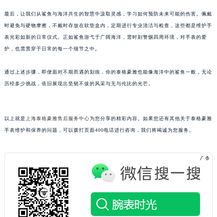
黑龙江省鸡西市鸡冠区红军路泰格豪雅售后服务中心（需提前预约）
最后，让我们从鲨鱼与海洋共生的智慧中汲取灵感，学习如何预防未来可能的伤害。佩戴
黑龙江省佳木斯市向阳区长安路泰格豪雅售后服务中心（需提前预约）
时避免与硬物摩擦，不戴时存放在软垫盒内，定期进行专业清洁与检查，这些都是维护手
黑龙江省牡丹江市东安区太平路泰格豪雅售后服务中心（需提前预约）
表光彩如新的日常仪式。正如鲨鱼游弋于广阔海洋，需时刻警惕四周环境，对手表的爱
护，也需贯穿于日常的每一个细节之中。
黑龙江省七台河市桃山区大同街泰格豪雅售后服务中心（需提前预约）
黑龙江省齐齐哈尔市龙沙区龙华路泰格豪雅售后服务中心（需提前预约）
通过上述步骤，即便面对不期而遇的划痕，你的泰格豪雅也能像海洋中的鲨鱼一般，无论
黑龙江省双鸭山市尖山区新兴大街泰格豪雅售后服务中心（需提前预约）
历经多少挑战，依旧展现出坚韧不拔的风采与无与伦比的光芒。
黑龙江省绥化市北林区新华街与康庄路交叉口泰格豪雅售后服务中心（需提前预约）
黑龙江省伊春市伊美区通河路泰格豪雅售后服务中心（需提前预约）
吉林省白城市洮北区明仁南街泰格豪雅售后服务中心（需提前预约）
以上就是
上海泰格豪雅售后服务中心
为您分享的精彩内容。如果您还有其他关于泰格豪雅
手表维护和保养的问题，可以拨打页面400电话进行咨询，我们将竭诚为您服务。
吉林省白山市浑江区浑江大街泰格豪雅售后服务中心（需提前预约）
吉林省吉林市船营区河南街泰格豪雅售后服务中心（需提前预约）
吉林省辽源市龙山区人民大街泰格豪雅售后服务中心（需提前预约）
吉林省梅河口市新华街道梅河大街泰格豪雅售后服务中心（需提前预约）
吉林省四平市铁东区紫气大路与南九经街交汇处泰格豪雅售后服务中心（需提前预约）
吉林省松原市宁江区五环大街泰格豪雅售后服务中心（需提前预约）
吉林省通化市东昌区环通乡江南大街泰格豪雅售后服务中心（需提前预约）