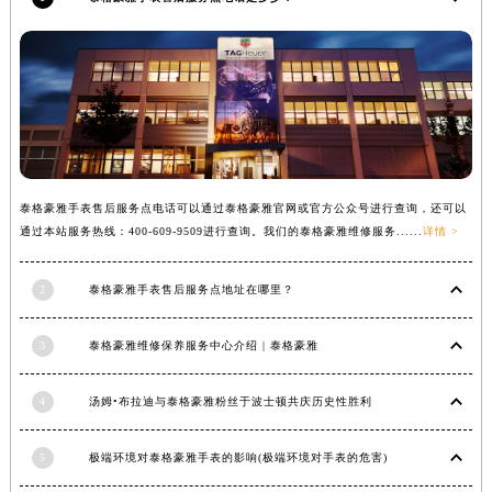
江苏省连云港市海州区通灌北路泰格豪雅售后服务中心（需提前预约）
江苏省南京市秦淮区中山南路1号南京中心22层22-C1-C3室泰格豪雅售后服务中心（需提前预约）
江苏省宿迁市宿城区西湖路泰格豪雅售后服务中心（需提前预约）
江苏省泰州市海陵区永定东路399号置地商务中心东塔（华润万象城）17层1706室泰格豪雅售后服务中心（需提前预约）
江苏省徐州市鼓楼区淮海东路29号苏宁广场IFC国际金融中心35层3508室泰格豪雅售后服务中心（需提前预约）
江苏省盐城市盐都区世纪大道5号盐城金融城写字楼1号楼16层1604室泰格豪雅售后服务中心（需提前预约）
江苏省扬州市邗江区国展路29号星耀天地写字楼1号楼18层1803室泰格豪雅售后服务中心（需提前预约）
泰格豪雅手表售后服务点电话可以通过泰格豪雅官网或官方公众号进行查询，还可以
通过本站服务热线：400-609-9509进行查询。我们的泰格豪雅维修服务......
详情 >
江苏省镇江市京口区中山东路泰格豪雅售后服务中心（需提前预约）
江西省抚州市临川区赣东大道泰格豪雅售后服务中心（需提前预约）
2
泰格豪雅手表售后服务点地址在哪里？
江西省赣州市章贡区文清路泰格豪雅售后服务中心（需提前预约）
江西省吉安市吉州区井冈山大道泰格豪雅售后服务中心（需提前预约）
3
泰格豪雅维修保养服务中心介绍 | 泰格豪雅
江西省景德镇市珠山区珠山中路泰格豪雅售后服务中心（需提前预约）
江西省九江市浔阳区浔阳路泰格豪雅售后服务中心（需提前预约）
4
汤姆•布拉迪与泰格豪雅粉丝于波士顿共庆历史性胜利
江西省南昌市红谷滩新区红谷中大道998号绿地双子塔（中央广场）A1座办公楼14层1407室泰格豪雅售后服务中心（需提前预约）
江西省萍乡市安源区萍安北大道与康庄路交叉口泰格豪雅售后服务中心（需提前预约）
5
极端环境对泰格豪雅手表的影响(极端环境对手表的危害)
江西省上饶市信州区滨江西路泰格豪雅售后服务中心（需提前预约）