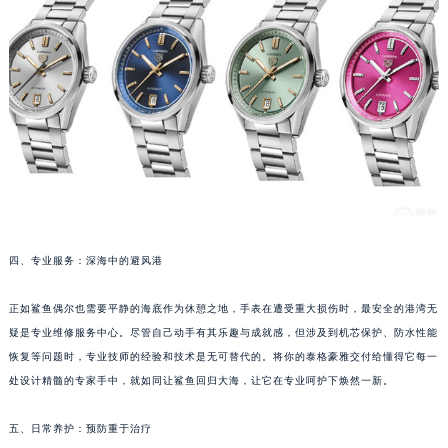
青岛市南区山东路6号华润大厦B座22层04室（需提前预约）
烟台市芝罘区胜利路139号万达金融中心A座907室（需提前预约）
长春市朝阳区西安大路727号中银大厦A座(旺进大厦)18层09室（需提前预约）
贵阳市南明区都司高架桥路33号亨特国际金融中心14楼14D（需提前预约）
昆明市盘龙区北京路928号同德昆明广场写字楼10层06室（需提前预约）
石家庄市长安区中山东路39号勒泰中心写字楼B座13层07室（需提前预约）
西安市碑林区南关正街88号华侨城长安国际中心E座6楼10室（需提前预约）
海口市龙华区金贸东路5号海口华润大厦B座17层1707室（需提前预约）
唐山市路南区新华东道100号万达广场写字楼A座10层1002室（需提前预约）
四、专业服务：深海中的避风港
台州市椒江区东海大道1800号腾达中心东1幢20楼2002室（需提前预约）
内蒙古自治区呼和浩特市玉泉区大学西街70号华润万象城写字楼（鄂尔多斯大厦）23层2326室（需提前预约）
正如鲨鱼偶尔也需要平静的海底作为休憩之地，手表在遭受重大损伤时，最安全的港湾无
甘肃省兰州市七里河区西津西路16号兰州中心写字楼21层2102室（需提前预约）
疑是专业维修服务中心。尽管自己动手有其乐趣与成就感，但涉及到机芯保护、防水性能
重庆市解放碑渝中区民权路28号英利国际金融中心写字楼20层01室（需提前预约）
恢复等问题时，专业技师的经验和技术是无可替代的。将你的泰格豪雅交付给懂得它每一
处设计精髓的专家手中，就如同让鲨鱼回归大海，让它在专业呵护下焕然一新。
黑龙江省大庆市萨尔图区会战大街泰格豪雅售后服务中心（需提前预约）
黑龙江省鹤岗市向阳区红军路泰格豪雅售后服务中心（需提前预约）
五、日常养护：预防重于治疗
黑龙江省黑河市爱辉区中央街泰格豪雅售后服务中心（需提前预约）