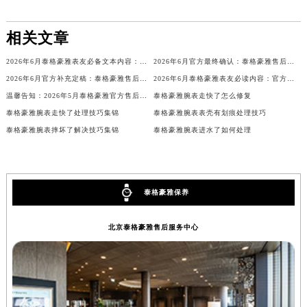
山西省临汾市尧都区解放路泰格豪雅售后服务中心（需提前预约）
山西省吕梁市离石区永宁中路与建设街交叉口泰格豪雅售后服务中心（需提前预约）
相关文章
山西省朔州市朔城区怡西路与鄯阳西街交汇处泰格豪雅售后服务中心（需提前预约）
2026年6月泰格豪雅表友必备文本内容：官方保养维修中心搬迁及新开列表
2026年6月官方最终确认：泰格豪雅售后网点迁址与新增
山西省忻州市忻府区和平东街与七一南路交叉口泰格豪雅售后服务中心（需提前预约）
2026年6月官方补充定稿：泰格豪雅售后网点迁址与新增
2026年6月泰格豪雅表友必读内容：官方保养维修中心搬迁新开完整名录
山西省阳泉市郊区平阳东街与新城大道交叉口泰格豪雅售后服务中心（需提前预约）
温馨告知：2026年5月泰格豪雅官方售后点搬迁及新开业情况
泰格豪雅腕表走快了怎么修复
山西省运城市盐湖区河东街泰格豪雅售后服务中心（需提前预约）
泰格豪雅腕表走快了处理技巧集锦
泰格豪雅腕表表壳有划痕处理技巧
山西省长治市潞州区英雄中路泰格豪雅售后服务中心（需提前预约）
泰格豪雅腕表摔坏了解决技巧集锦
泰格豪雅腕表进水了如何处理
山西省太原市迎泽区迎泽街道解放路15号亨得利名表维修授权店3楼泰格豪雅售后服务中心（需提前预约）
天津市和平区赤峰道136号天津国际金融中心26层2603室泰格豪雅售后服务中心（需提前预约）
安徽省安庆市迎江区人民路泰格豪雅售后服务中心（需提前预约）
泰格豪雅保养
安徽省蚌埠市蚌山区淮河路泰格豪雅售后服务中心（需提前预约）
安徽省亳州市谯城区魏武大道泰格豪雅售后服务中心（需提前预约）
北京泰格豪雅售后服务中心
安徽省池州市贵池区长江路泰格豪雅售后服务中心（需提前预约）
安徽省滁州市琅琊区南谯北路泰格豪雅售后服务中心（需提前预约）
安徽省阜阳市颍州区颍州北路泰格豪雅售后服务中心（需提前预约）
安徽省淮北市相山区淮海路泰格豪雅售后服务中心（需提前预约）