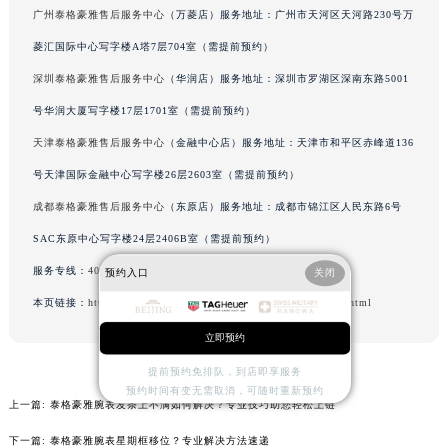
广州泰格豪雅售后服务中心
（万菱店）服务地址：广州市天河区天河路230号万
北京市东城区东长安街1号王府井东方广场W3座6层602室泰格豪雅售后服务中心（需提前预约）
菱汇国际中心写字楼A塔7层704室（需提前预约）
河北省保定市竞秀区朝阳北大街北国先天下泰格豪雅售后服务中心（需提前预约）
内蒙古自治区阿拉善盟市左旗土尔扈特大街泰格豪雅售后服务中心（需提前预约）
深圳泰格豪雅售后服务中心
（华润店）服务地址：深圳市罗湖区深南东路5001
内蒙古自治区巴彦淖尔市临河区新华街泰格豪雅售后服务中心（需提前预约）
号华润大厦写字楼17层1701室（需提前预约）
内蒙古自治区包头市青山区幸福路甲3号王府井百货名表维修泰格豪雅售后服务中心（需提前预约）
天津泰格豪雅售后服务中心
（金融中心店）服务地址：天津市和平区赤峰道136
内蒙古自治区赤峰市红山区哈达街泰格豪雅售后服务中心（需提前预约）
号天津国际金融中心写字楼26层2603室（需提前预约）
内蒙古自治区鄂尔多斯市东胜区伊金霍洛街泰格豪雅售后服务中心（需提前预约）
成都泰格豪雅售后服务中心
（东原店）服务地址：成都市锦江区人民东路6号
内蒙古自治区呼伦贝尔市海拉尔区中央街泰格豪雅售后服务中心（需提前预约）
SAC东原中心写字楼24层2406B室（需提前预约）
内蒙古自治区通辽市科尔沁区明仁大街泰格豪雅售后服务中心（需提前预约）
服务专线：
400-801-5612
内蒙古自治区乌海市海勃湾区人民南路泰格豪雅售后服务中心（需提前预约）
预约入口
关闭
内蒙古自治区乌兰察布市集宁区恩和大街泰格豪雅售后服务中心（需提前预约）
本页链接：
http://www.njmbwxzx.com/problems/shanghai/2821.html
内蒙古自治区锡林郭勒盟市锡林浩特市光明街与额尔敦路交叉口泰格豪雅售后服务中心（需提前预约）
立即预约
内蒙古自治区兴安盟市乌兰浩特市兴安大街泰格豪雅售后服务中心（需提前预约）
提前预约免排队，到店即享服务
山西省大同市平城区迎宾街泰格豪雅售后服务中心（需提前预约）
预约时间有变无需取消，可随时重新预约
上一篇:
泰格豪雅腕表发条上不满如何解决？专业技巧助您轻松上链
山西省晋城市城区黄华街泰格豪雅售后服务中心（需提前预约）
山西省晋中市榆次区顺城街泰格豪雅售后服务中心（需提前预约）
下一篇:
泰格豪雅腕表星期框移位？专业解决方法速递