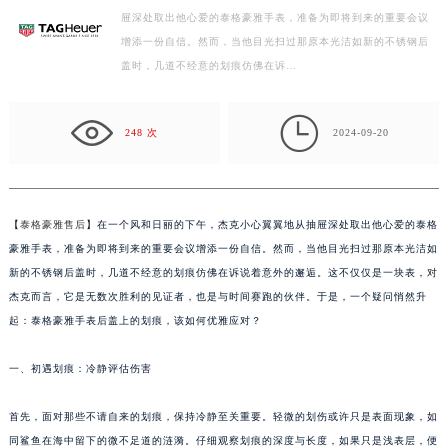
屉深处取出他心爱的泰格豪雅手表，准备为即将到来的重要会议
杭州市上城区钱江路1366号华润大厦写字楼A座5层503-5室（需提前预约）
增添一份自信。然而，当他目光扫过那原本光洁如新的不锈钢后
金华市金东区东市南街777号金华万达广场写字楼4号楼22层2209室（需提前预约）
盖时，几道不经意的划痕仿佛在诉…
绍兴市越城区胜利东路379号世茂天际中心写字楼8层805室（需提前预约）
嘉兴市南湖区广益路705号嘉兴世界贸易中心写字楼A座13层1304室（需提前预约）

南昌市红谷滩新区红谷中大道998号绿地双子塔（中央广场）A1座办公楼14层07室（需提前预约）
248 次
2024-09-20
济南市历下区经十路11111号华润中心写字楼（万象城）15层1508室（需提前预约）
广州市天河区天河路230号万菱汇国际中心写字楼A塔7层704室（需提前预约）
广州市越秀区环市东路371-375号世界贸易中心大厦南塔写字楼15层07室（需提前预约）
【
泰格豪雅售后
】在一个风和日丽的下午，杰克小心翼翼地从抽屉深处取出他心爱的泰格
深圳市罗湖区深南东路5001号华润大厦写字楼17层1701室（需提前预约）
豪雅手表，准备为即将到来的重要会议增添一份自信。然而，当他目光扫过那原本光洁如
惠州市惠城区江北文昌一路7号华贸大厦写字楼1座30层05室（需提前预约）
新的不锈钢后盖时，几道不经意的划痕仿佛在诉说着意外的邂逅。这不仅仅是一块表，对
杰克而言，它是无数次胜利的见证者，也是与时间赛跑的伙伴。于是，一个疑问悄然升
厦门市思明区湖滨东路95号华润大厦写字楼B座11层1104室（需提前预约）
起：泰格豪雅手表后盖上的划痕，该如何优雅应对？
福州市鼓楼区五四路128-1号恒力城写字楼15层03室（需提前预约）
成都市锦江区人民东路6号SAC东原中心写字楼24层2406B室（需提前预约）
一、初遇划痕：冷静评估伤害
重庆市江北区观音桥步行街2号融恒时代广场写字楼9层902室（需提前预约）
长沙市芙蓉区定王台街道建湘路393号世茂环球金融中心写字楼（芙蓉广场）10层13室（需提前预约）
首先，面对那些不请自来的划痕，保持冷静至关重要。轻微的划伤或许只是表面现象，如
郑州市二七区铭功路10号华润大厦写字楼29层2905室（需提前预约）
同鲨鱼在海中留下的微不足道的涟漪。仔细观察划痕的深度与长度，如果只是浅表层，便