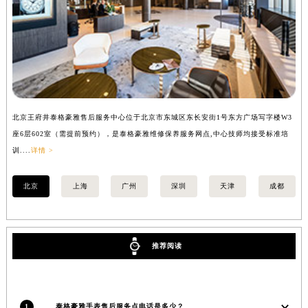
安徽省淮南市田家庵区国庆中路泰格豪雅售后服务中心（需提前预约）
安徽省黄山市屯溪区黄山西路泰格豪雅售后服务中心（需提前预约）
安徽省六安市金安区解放中路泰格豪雅售后服务中心（需提前预约）
安徽省马鞍山市雨山区湖南西路泰格豪雅售后服务中心（需提前预约）
安徽省宿州市埇桥区人民中路泰格豪雅售后服务中心（需提前预约）
安徽省铜陵市铜官区石城大道泰格豪雅售后服务中心（需提前预约）
北京王府井泰格豪雅售后服务中心位于北京市东城区东长安街1号东方广场写字楼W3
上
安徽省芜湖市镜湖区中山路步行街泰格豪雅售后服务中心（需提前预约）
座6层602室（需提前预约），是泰格豪雅维修保养服务网点,中心技师均接受标准培
室
安徽省宣城市宣州区叠嶂西路泰格豪雅售后服务中心（需提前预约）
训....
详情 >
>
福建省龙岩市新罗区九一南路泰格豪雅售后服务中心（需提前预约）
北京
上海
广州
深圳
天津
成都
福建省南平市建阳区人民西路泰格豪雅售后服务中心（需提前预约）
福建省宁德市蕉城区天湖东路泰格豪雅售后服务中心（需提前预约）
福建省莆田市城厢区霞林街道荔华东大道泰格豪雅售后服务中心（需提前预约）
福建省三明市三元区东乾二路泰格豪雅售后服务中心（需提前预约）
推荐阅读
福建省漳州市龙文区步港路泰格豪雅售后服务中心（需提前预约）
江苏省常州市新北区龙锦路1590号现代传媒中心5号楼10层1008室泰格豪雅售后服务中心（需提前预约）
江苏省淮安市清江浦区淮海北路泰格豪雅售后服务中心（需提前预约）
1
泰格豪雅手表售后服务点电话是多少？