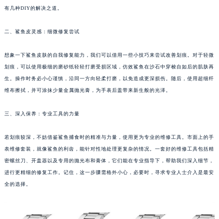
有几种DIY的解决之道。
太原市迎泽区解放路15号亨得利名表服务中心（品牌授权店）3层整层（需提前预约）
沈阳市沈河区中街路137号亨得利名表服务中心（品牌授权店）1层整层（需提前预约）
二、鲨鱼皮灵感：细微修复尝试
沈阳市沈河区中街路83号亨得利名表服务中心（品牌授权店）1层整层（需提前预约）
乌鲁木齐市天山区红山路26号时代广场（CCMALL）C座17层17-B（需提前预约）
想象一下鲨鱼皮肤的自我修复能力，我们可以借用一些小技巧来尝试改善划痕。对于轻微
温州市鹿城区锦绣路1067号置信广场10层1015室（需提前预约）
划痕，可以使用极细的磨砂纸轻轻打磨受损区域，仿效鲨鱼在沙石中穿梭自如后的肌肤再
哈尔滨市道里区友谊西路600号富力中心T2座写字楼29层03室（需提前预约）
生。操作时务必小心谨慎，沿同一方向轻柔打磨，以免造成更深损伤。随后，使用超细纤
维布擦拭，并可涂抹少量金属抛光膏，为手表后盖带来新生般的光泽。
大连市中山区人民路15号国际金融大厦7层G室（需提前预约）
佛山市禅城区季华五路57号万科金融中心C座12层1205室（需提前预约）
三、深入保养：专业工具的力量
东莞市东城街道鸿福东路1号民盈国贸中心T1写字楼9层907室（需提前预约）
无锡市梁溪区人民中路139号恒隆广场写字楼1座11层1104室（需提前预约）
若划痕较深，不妨借鉴鲨鱼捕食时的精准与力量，使用更为专业的维修工具。市面上的手
南通市崇川区工农路57号圆融广场写字楼16层1603室（需提前预约）
表维修套装，就像鲨鱼的利齿，能针对性地处理更复杂的情况。一套好的维修工具包括精
苏州市苏州工业园区星港街199号苏州中心办公楼C座22层08室（需提前预约）
密螺丝刀、开盖器以及专用的抛光布和膏体，它们能在专业指导下，帮助我们深入细节，
进行更精细的修复工作。记住，这一步骤需格外小心，必要时，寻求专业人士介入是最安
武汉市江汉区解放大道686号世界贸易大厦38层09室（需提前预约）
全的选择。
南宁市青秀区金湖路59号地王大厦12楼1224室（需提前预约）
合肥市蜀山区潜山路111号万象城华润大厦B座12楼03室（需提前预约）
泉州市丰泽区宝洲路729号浦西万达中心写字楼A座7楼709室（需提前预约）