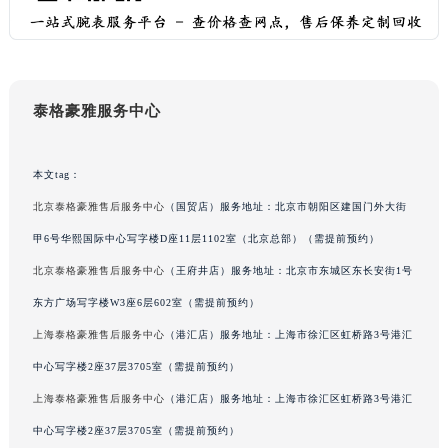
吉林省延边市延吉市解放路泰格豪雅售后服务中心（需提前预约）
辽宁省鞍山市铁东区站前街泰格豪雅售后服务中心（需提前预约）
辽宁省本溪市平山区胜利路泰格豪雅售后服务中心（需提前预约）
辽宁省朝阳市双塔区新华路泰格豪雅售后服务中心（需提前预约）
泰格豪雅服务中心
辽宁省丹东市振兴区七经街泰格豪雅售后服务中心（需提前预约）
辽宁省抚顺市新抚区东一路泰格豪雅售后服务中心（需提前预约）
本文tag：
辽宁省阜新市海州区解放大街泰格豪雅售后服务中心（需提前预约）
北京泰格豪雅售后服务中心
（国贸店）服务地址：北京市朝阳区建国门外大街
辽宁省葫芦岛市连山区中央路泰格豪雅售后服务中心（需提前预约）
甲6号华熙国际中心写字楼D座11层1102室（北京总部）（需提前预约）
辽宁省锦州市古塔区中央大街泰格豪雅售后服务中心（需提前预约）
北京泰格豪雅售后服务中心
（王府井店）服务地址：北京市东城区东长安街1号
辽宁省辽阳市白塔区新运大街泰格豪雅售后服务中心（需提前预约）
辽宁省盘锦市兴隆台区石油大街泰格豪雅售后服务中心（需提前预约）
东方广场写字楼W3座6层602室（需提前预约）
辽宁省铁岭市银州区南马路泰格豪雅售后服务中心（需提前预约）
上海泰格豪雅售后服务中心
（港汇店）服务地址：上海市徐汇区虹桥路3号港汇
辽宁省营口市站前区市府路与渤海大街交叉口泰格豪雅售后服务中心（需提前预约）
中心写字楼2座37层3705室（需提前预约）
辽宁省沈阳市沈河区中街路137号亨得利名表维修授权店1楼泰格豪雅售后服务中心（需提前预约）
上海泰格豪雅售后服务中心
（港汇店）服务地址：上海市徐汇区虹桥路3号港汇
辽宁省沈阳市沈河区中街路83号亨得利名表维修授权店1楼泰格豪雅售后服务中心（需提前预约）
中心写字楼2座37层3705室（需提前预约）
北京市朝阳区建国门外大街甲6号华熙国际中心D座11层1102室泰格豪雅售后服务中心（北京总部）（需提前预约）