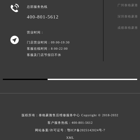
广州泰格豪雅

广东省深圳市罗湖区深南东路5001号华润大厦17层1701室泰格豪雅售后服务中心（需提前预约）
总部服务热线
广东省阳江市江城区东风一路泰格豪雅售后服务中心（需提前预约）
400-801-5612
深圳泰格豪雅
广东省云浮市云城区金山路泰格豪雅售后服务中心（需提前预约）
成都泰格豪雅
广东省湛江市赤坎区观海北路泰格豪雅售后服务中心（需提前预约）
营业时间：

广东省肇庆市端州区信安大道与砚都大道交汇处泰格豪雅售后服务中心（需提前预约）
门店营业时间：09:00-19:30
客服在线时间：8:00-22:00
广西壮族自治区百色市右江区中山二路泰格豪雅售后服务中心（需提前预约）
客服及门店节假日不休
广西壮族自治区北海市海城区北京路泰格豪雅售后服务中心（需提前预约）
广西壮族自治区崇左市江州区石景林街道友谊大道与丽川路交汇处泰格豪雅售后服务中心（需提前预约）
广西壮族自治区防城港市港口区金花茶大道泰格豪雅售后服务中心（需提前预约）
广西壮族自治区贵港市港北区港城街道布山大道与仙衣路交叉口泰格豪雅售后服务中心（需提前预约）
广西壮族自治区桂林市秀峰区红岭路泰格豪雅售后服务中心（需提前预约）
广西壮族自治区河池市金城江区金城江街道朝阳路泰格豪雅售后服务中心（需提前预约）
广西壮族自治区贺州市八步区城东街道灵峰南路泰格豪雅售后服务中心（需提前预约）
版权所有：
泰格豪雅售后维修服务中心 Copyright © 2018-2032
广西壮族自治区来宾市兴宾区桂中大道泰格豪雅售后服务中心（需提前预约）
客户服务热线：
400-801-5612
广西壮族自治区柳州市城中区中山中路泰格豪雅售后服务中心（需提前预约）
网站备案/许可证号：鄂ICP备2025142024号-7
广西壮族自治区钦州市钦南区金海湾东大街泰格豪雅售后服务中心（需提前预约）
XML