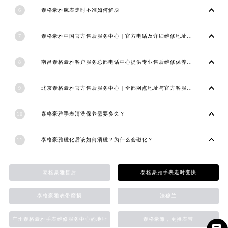
江西省新余市渝水区北湖西路泰格豪雅售后服务中心（需提前预约）
6
泰格豪雅腕表走时不准如何解决
江西省宜春市袁州区中山中路泰格豪雅售后服务中心（需提前预约）
7
泰格豪雅中国官方售后服务中心｜官方电话及详细维修地址权威信息公告（2026年7月最新）
江西省鹰潭市月湖区胜利东路泰格豪雅售后服务中心（需提前预约）
山东省德州市德城区东风中路泰格豪雅售后服务中心（需提前预约）
8
南昌泰格豪雅客户服务总部电话中心提供专业售后维修保养服务权威公示（2026年7月最新）
山东省东营市东营区济南路泰格豪雅售后服务中心（需提前预约）
山东省济南市历下区经十路11111号华润中心写字楼（万象城）15层1508室泰格豪雅售后服务中心（需提前预约）
9
北京泰格豪雅官方售后服务中心｜全部网点地址与官方客服电话权威信息公告（2026年7月最新）
山东省济宁市任城区太白楼路泰格豪雅售后服务中心（需提前预约）
山东省莱芜市文化南路8号银座商城名表维修一楼名表维修泰格豪雅售后服务中心（需提前预约）
10
泰格豪雅手表清洗保养需要多久？
山东省临沂市兰山区解放路泰格豪雅售后服务中心（需提前预约）
山东省日照市东港区烟台路泰格豪雅售后服务中心（需提前预约）
11
泰格豪雅磁化后该如何消磁？为什么会磁化？
山东省泰安市泰山区财源街道泰山大街泰格豪雅售后服务中心（需提前预约）
山东省威海市环翠区新威海路89号振华商厦一楼名表维修泰格豪雅售后服务中心（需提前预约）
泰格豪雅售后
泰格豪雅手表走时变快
山东省潍坊市奎文区东风东街泰格豪雅售后服务中心（需提前预约）
山东省枣庄市滕州市北辛路与善国路交叉口泰格豪雅售后服务中心（需提前预约）
泰格豪雅表带磨损
法穆兰
山东省淄博市张店区金晶大道泰格豪雅售后服务中心（需提前预约）
广州泰格豪雅手表维修服务中心的地址
泰格豪雅，更换表带
上海市黄浦区南京东路299号宏伊国际广场写字楼8层806室泰格豪雅售后服务中心（需提前预约）