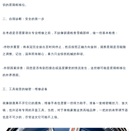
切的星期框移位。
长沙市芙蓉区定王台街道建湘路393号世茂环球金融中心写字楼（芙蓉广场）10层13室（需提前预约）
郑州市二七区铭功路10号华润大厦写字楼29层2905室（需提前预约）
二、自我诊断：安全的第一步
太原市迎泽区解放路15号亨得利名表服务中心（品牌授权店）3层整层（需提前预约）
沈阳市沈河区中街路137号亨得利名表服务中心（品牌授权店）1层整层（需提前预约）
在考虑是否需要请出专业维修之前，不妨像驯鹿检查雪橇那样，做一些基本检查：
沈阳市沈河区中街路83号亨得利名表服务中心（品牌授权店）1层整层（需提前预约）
-停秒并重置：将表冠完全拔出至时间停止，然后按照正确方向旋转，观察星期是否能随
乌鲁木齐市天山区红山路26号时代广场（CCMALL）C座17层17-B（需提前预约）
之调整。记住，温和而有耐心，暴力只会惊扰机械的和谐。
温州市鹿城区锦绣路1067号置信广场10层1015室（需提前预约）
哈尔滨市道里区友谊西路600号富力中心T2座写字楼29层03室（需提前预约）
-外部因素排查：回想是否有剧烈撞击或温度骤变的情况发生，这些都可能是星期框移位
大连市中山区人民路15号国际金融大厦7层G室（需提前预约）
的外界诱因。
佛山市禅城区季华五路57号万科金融中心C座12层1205室（需提前预约）
三、工具箱里的秘密：维修必备
东莞市东城街道鸿福东路1号民盈国贸中心T1写字楼9层907室（需提前预约）
无锡市梁溪区人民中路139号恒隆广场写字楼1座11层1104室（需提前预约）
就像驯鹿离不开它们的鹿角，维修手表也需要一些得力助手。准备一套精密螺丝刀、放大
南通市崇川区工农路57号圆融广场写字楼16层1603室（需提前预约）
镜，也许还有专用的开盖工具。当然，对于泰格豪雅这类高端品牌，一把好的表带调节器
苏州市苏州工业园区星港街199号苏州中心办公楼C座22层08室（需提前预约）
也是不可少的，尽管这次它可能不上场。
武汉市江汉区解放大道686号世界贸易大厦38层09室（需提前预约）
南宁市青秀区金湖路59号地王大厦12楼1224室（需提前预约）