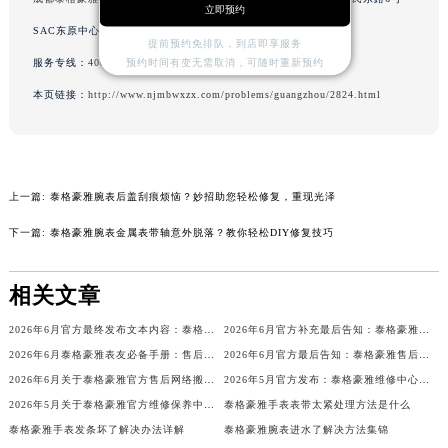
立即预约
山西省晋城市城区黄华街泰格豪雅售后服务中心（需提前预约）
SAC东原中心写字楼24层2406B室（需提前预约）
提前预约免排队，到店即享服务
山西省晋中市榆次区顺城街泰格豪雅售后服务中心（需提前预约）
服务专线：
400-801-5612
预约时间有变无需取消，可随时重新预约
山西省临汾市尧都区解放路泰格豪雅售后服务中心（需提前预约）
本页链接：
http://www.njmbwxzx.com/problems/guangzhou/2824.html
山西省吕梁市离石区永宁中路与建设街交叉口泰格豪雅售后服务中心（需提前预约）
山西省朔州市朔城区怡西路与鄯阳西街交汇处泰格豪雅售后服务中心（需提前预约）
山西省忻州市忻府区和平东街与七一南路交叉口泰格豪雅售后服务中心（需提前预约）
山西省阳泉市郊区平阳东街与新城大道交叉口泰格豪雅售后服务中心（需提前预约）
上一篇:
泰格豪雅腕表后盖刮痕烦恼？妙招助您轻松修复，重现光泽
山西省运城市盐湖区河东街泰格豪雅售后服务中心（需提前预约）
下一篇:
泰格豪雅腕表金属表带轴意外脱落？教你轻松DIY修复技巧
山西省长治市潞州区英雄中路泰格豪雅售后服务中心（需提前预约）
山西省太原市迎泽区迎泽街道解放路15号亨得利名表维修授权店3楼泰格豪雅售后服务中心（需提前预约）
相关文章
天津市和平区赤峰道136号天津国际金融中心26层2603室泰格豪雅售后服务中心（需提前预约）
2026年6月官方最终发布文本内容：泰格豪雅售后维修保养中心搬迁与新增事项
2026年6月官方补充最后告知：泰格豪雅售后网点迁址与增设
安徽省安庆市迎江区人民路泰格豪雅售后服务中心（需提前预约）
2026年6月泰格豪雅表友必备手册：售后网点搬迁及新开
2026年6月官方最后告知：泰格豪雅售后网点迁址与增设
安徽省蚌埠市蚌山区淮河路泰格豪雅售后服务中心（需提前预约）
2026年6月关于泰格豪雅官方售后网络搬迁及新增的补充说明
2026年5月官方发布：泰格豪雅维修中心及保养网点搬迁与新增
安徽省亳州市谯城区魏武大道泰格豪雅售后服务中心（需提前预约）
2026年5月关于泰格豪雅官方维修保养中心网点搬迁新增的公告
泰格豪雅手表表带太紧处理方法是什么
安徽省池州市贵池区长江路泰格豪雅售后服务中心（需提前预约）
泰格豪雅手表发条坏了解决办法详解
泰格豪雅腕表进水了解决方法集锦
安徽省滁州市琅琊区南谯北路泰格豪雅售后服务中心（需提前预约）