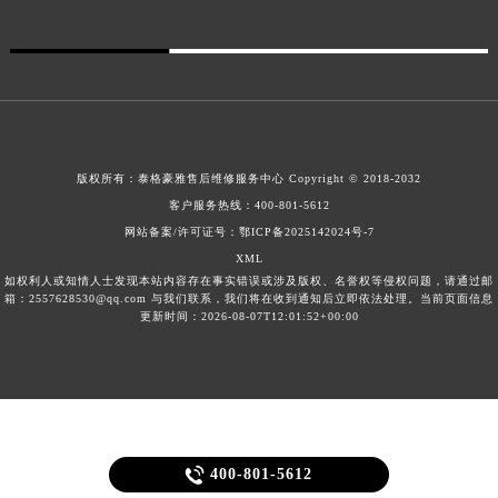
广西壮族自治区柳州市城中区中山中路泰格豪雅售后服务中心（需提前预约）
广西壮族自治区钦州市钦南区金海湾东大街泰格豪雅售后服务中心（需提前预约）
广西壮族自治区梧州市万秀区龙湖镇高旺路泰格豪雅售后服务中心（需提前预约）
广西壮族自治区玉林市玉州区金玉路泰格豪雅售后服务中心（需提前预约）
海南省儋州市儋州市那大镇兰洋北路泰格豪雅售后服务中心（需提前预约）
版权所有：
泰格豪雅售后维修服务中心 Copyright © 2018-2032
海南省东方市八所镇解放西路泰格豪雅售后服务中心（需提前预约）
客户服务热线：
400-801-5612
海南省琼海市嘉积镇东风路泰格豪雅售后服务中心（需提前预约）
网站备案/许可证号：鄂ICP备2025142024号-7
海南省三沙市西沙区西沙群岛永兴岛北京路泰格豪雅售后服务中心（需提前预约）
XML
海南省三亚市吉阳区迎宾路泰格豪雅售后服务中心（需提前预约）
如权利人或知情人士发现本站内容存在事实错误或涉及版权、名誉权等侵权问题，请通过邮
箱：2557628530@qq.com 与我们联系，我们将在收到通知后立即依法处理。当前页面信息
海南省万宁市万城镇解放路泰格豪雅售后服务中心（需提前预约）
更新时间：2026-08-07T12:01:52+00:00
海南省文昌市文城镇教育东路泰格豪雅售后服务中心（需提前预约）
海南省五指山市通什镇三月三大道泰格豪雅售后服务中心（需提前预约）
香港特别行政区尖沙咀区油尖旺区广东道泰格豪雅售后服务中心（需提前预约）
香港特别行政区金钟区中西区金钟道泰格豪雅售后服务中心（需提前预约）
香港特别行政区九龙区油尖旺区弥敦道泰格豪雅售后服务中心（需提前预约）

400-801-5612
香港特别行政区铜锣湾区湾仔区轩尼诗道泰格豪雅售后服务中心（需提前预约）