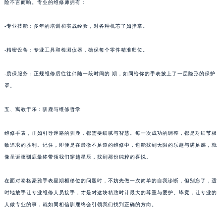
险不言而喻。专业的维修师拥有：
黑龙江省鹤岗市向阳区红军路泰格豪雅售后服务中心（需提前预约）
-专业技能：多年的培训和实战经验，对各种机芯了如指掌。
黑龙江省黑河市爱辉区中央街泰格豪雅售后服务中心（需提前预约）
黑龙江省鸡西市鸡冠区红军路泰格豪雅售后服务中心（需提前预约）
-精密设备：专业工具和检测仪器，确保每个零件精准归位。
黑龙江省佳木斯市向阳区长安路泰格豪雅售后服务中心（需提前预约）
黑龙江省牡丹江市东安区太平路泰格豪雅售后服务中心（需提前预约）
-质保服务：正规维修后往往伴随一段时间的 期，如同给你的手表披上了一层隐形的保护
黑龙江省七台河市桃山区大同街泰格豪雅售后服务中心（需提前预约）
罩。
黑龙江省齐齐哈尔市龙沙区龙华路泰格豪雅售后服务中心（需提前预约）
五、寓教于乐：驯鹿与维修哲学
黑龙江省双鸭山市尖山区新兴大街泰格豪雅售后服务中心（需提前预约）
黑龙江省绥化市北林区新华街与康庄路交叉口泰格豪雅售后服务中心（需提前预约）
维修手表，正如引导迷路的驯鹿，都需要细腻与智慧。每一次成功的调整，都是对细节极
黑龙江省伊春市伊美区通河路泰格豪雅售后服务中心（需提前预约）
致追求的胜利。记住，即便是在最微不足道的维修中，也能找到无限的乐趣与满足感，就
吉林省白城市洮北区明仁南街泰格豪雅售后服务中心（需提前预约）
像圣诞夜驯鹿最终带领我们穿越星辰，找到那份纯粹的喜悦。
吉林省白山市浑江区浑江大街泰格豪雅售后服务中心（需提前预约）
吉林省吉林市船营区河南街泰格豪雅售后服务中心（需提前预约）
在面对泰格豪雅手表星期框移位的问题时，不妨先做一次简单的自我诊断，但别忘了，适
时地放手让专业维修人员接手，才是对这块精致时计最大的尊重与爱护。毕竟，让专业的
吉林省辽源市龙山区人民大街泰格豪雅售后服务中心（需提前预约）
人做专业的事，就如同相信驯鹿终会引领我们找到正确的方向。
吉林省梅河口市新华街道梅河大街泰格豪雅售后服务中心（需提前预约）
吉林省四平市铁东区紫气大路与南九经街交汇处泰格豪雅售后服务中心（需提前预约）