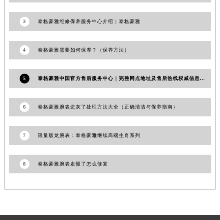
澳门特别行政区嘉模堂区官也街泰格豪雅售后服务中心（需提前预约）
3
泰格豪雅维修保养服务中心介绍 | 泰格豪雅
澳门省路氹城市金光大道泰格豪雅售后服务中心（需提前预约）
澳门特别行政区望德堂区塔石广场泰格豪雅售后服务中心（需提前预约）
4
泰格豪雅需要如何保养？（保养方法）
福建省福州市鼓楼区五四路128-1号恒力城写字楼15层03室泰格豪雅售后服务中心（需提前预约）
福建省厦门市思明区湖滨东路95号万象城华润大厦B座11层1104室泰格豪雅售后服务中心（需提前预约）
5
泰格豪雅中国官方售后服务中心｜完整网点地址及售后热线权威信息声明（2026年6月最新）
广东省潮州市潮安区新风路与潮汕路交汇处泰格豪雅售后服务中心（需提前预约）
广东省广州市天河区天河路230号万菱汇国际中心A塔7层704室泰格豪雅售后服务中心（需提前预约）
6
泰格豪雅腕表进灰了处理方法大全（正确清洁与保养指南）
广东省广州市越秀区环市东路371-375号世界贸易中心大厦南塔15层1507室泰格豪雅售后服务中心（需提前预约）
广东省河源市源城区越王大道泰格豪雅售后服务中心（需提前预约）
7
限量版龙腕表：泰格豪雅继续高端生肖系列
广东省惠州市惠城区江北文昌一路7号华贸大厦1座30层3005室泰格豪雅售后服务中心（需提前预约）
广东省江门市蓬江区广场西路泰格豪雅售后服务中心（需提前预约）
8
泰格豪雅腕表走慢了怎么修复
广东省揭阳市榕城进贤门步行街泰格豪雅售后服务中心（需提前预约）
广东省茂名市电白区水东街道迎宾大道泰格豪雅售后服务中心（需提前预约）
广东省梅州市梅江区金燕大道泰格豪雅售后服务中心（需提前预约）
广东省清远市清城区湖西路泰格豪雅售后服务中心（需提前预约）
广东省汕头市龙湖区长平路泰格豪雅售后服务中心（需提前预约）