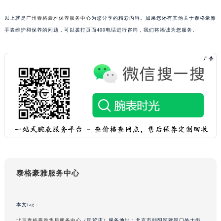
吉林省松原市宁江区五环大街泰格豪雅售后服务中心（需提前预约）
以上就是
广州泰格豪雅保养服务中心
为您分享的精彩内容。如果您还有其他关于泰格豪雅
吉林省通化市东昌区环通乡江南大街泰格豪雅售后服务中心（需提前预约）
手表维护和保养的问题，可以拨打页面400电话进行咨询，我们将竭诚为您服务。
吉林省延边市延吉市解放路泰格豪雅售后服务中心（需提前预约）
辽宁省鞍山市铁东区站前街泰格豪雅售后服务中心（需提前预约）
辽宁省本溪市平山区胜利路泰格豪雅售后服务中心（需提前预约）
辽宁省朝阳市双塔区新华路泰格豪雅售后服务中心（需提前预约）
辽宁省丹东市振兴区七经街泰格豪雅售后服务中心（需提前预约）
辽宁省抚顺市新抚区东一路泰格豪雅售后服务中心（需提前预约）
辽宁省阜新市海州区解放大街泰格豪雅售后服务中心（需提前预约）
辽宁省葫芦岛市连山区中央路泰格豪雅售后服务中心（需提前预约）
辽宁省锦州市古塔区中央大街泰格豪雅售后服务中心（需提前预约）
辽宁省辽阳市白塔区新运大街泰格豪雅售后服务中心（需提前预约）
泰格豪雅服务中心
辽宁省盘锦市兴隆台区石油大街泰格豪雅售后服务中心（需提前预约）
辽宁省铁岭市银州区南马路泰格豪雅售后服务中心（需提前预约）
本文tag：
辽宁省营口市站前区市府路与渤海大街交叉口泰格豪雅售后服务中心（需提前预约）
北京泰格豪雅售后服务中心
（国贸店）服务地址：北京市朝阳区建国门外大街
辽宁省沈阳市沈河区中街路137号亨得利名表维修授权店1楼泰格豪雅售后服务中心（需提前预约）