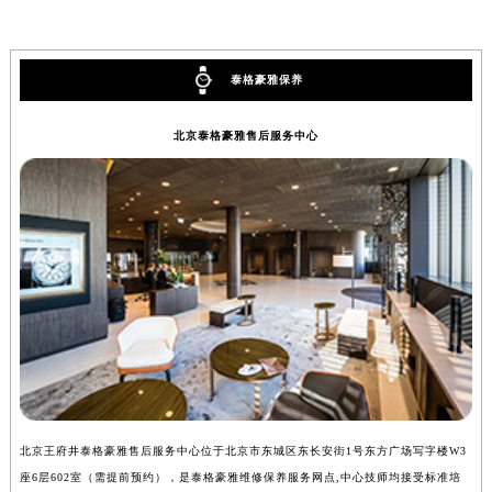
安徽省阜阳市颍州区颍州北路泰格豪雅售后服务中心（需提前预约）
安徽省淮北市相山区淮海路泰格豪雅售后服务中心（需提前预约）
泰格豪雅保养
安徽省淮南市田家庵区国庆中路泰格豪雅售后服务中心（需提前预约）
安徽省黄山市屯溪区黄山西路泰格豪雅售后服务中心（需提前预约）
北京泰格豪雅售后服务中心
安徽省六安市金安区解放中路泰格豪雅售后服务中心（需提前预约）
安徽省马鞍山市雨山区湖南西路泰格豪雅售后服务中心（需提前预约）
安徽省宿州市埇桥区人民中路泰格豪雅售后服务中心（需提前预约）
安徽省铜陵市铜官区石城大道泰格豪雅售后服务中心（需提前预约）
安徽省芜湖市镜湖区中山路步行街泰格豪雅售后服务中心（需提前预约）
安徽省宣城市宣州区叠嶂西路泰格豪雅售后服务中心（需提前预约）
福建省龙岩市新罗区九一南路泰格豪雅售后服务中心（需提前预约）
福建省南平市建阳区人民西路泰格豪雅售后服务中心（需提前预约）
福建省宁德市蕉城区天湖东路泰格豪雅售后服务中心（需提前预约）
福建省莆田市城厢区霞林街道荔华东大道泰格豪雅售后服务中心（需提前预约）
北京王府井泰格豪雅售后服务中心位于北京市东城区东长安街1号东方广场写字楼W3
上
福建省三明市三元区东乾二路泰格豪雅售后服务中心（需提前预约）
座6层602室（需提前预约），是泰格豪雅维修保养服务网点,中心技师均接受标准培
室
福建省漳州市龙文区步港路泰格豪雅售后服务中心（需提前预约）