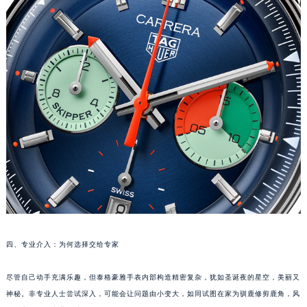
合肥市蜀山区潜山路111号万象城华润大厦B座12楼03室（需提前预约）
泉州市丰泽区宝洲路729号浦西万达中心写字楼A座7楼709室（需提前预约）
青岛市南区山东路6号华润大厦B座22层04室（需提前预约）
烟台市芝罘区胜利路139号万达金融中心A座907室（需提前预约）
长春市朝阳区西安大路727号中银大厦A座(旺进大厦)18层09室（需提前预约）
贵阳市南明区都司高架桥路33号亨特国际金融中心14楼14D（需提前预约）
昆明市盘龙区北京路928号同德昆明广场写字楼10层06室（需提前预约）
石家庄市长安区中山东路39号勒泰中心写字楼B座13层07室（需提前预约）
西安市碑林区南关正街88号华侨城长安国际中心E座6楼10室（需提前预约）
海口市龙华区金贸东路5号海口华润大厦B座17层1707室（需提前预约）
唐山市路南区新华东道100号万达广场写字楼A座10层1002室（需提前预约）
台州市椒江区东海大道1800号腾达中心东1幢20楼2002室（需提前预约）
四、专业介入：为何选择交给专家
内蒙古自治区呼和浩特市玉泉区大学西街70号华润万象城写字楼（鄂尔多斯大厦）23层2326室（需提前预约）
甘肃省兰州市七里河区西津西路16号兰州中心写字楼21层2102室（需提前预约）
尽管自己动手充满乐趣，但泰格豪雅手表内部构造精密复杂，犹如圣诞夜的星空，美丽又
重庆市解放碑渝中区民权路28号英利国际金融中心写字楼20层01室（需提前预约）
神秘。非专业人士尝试深入，可能会让问题由小变大，如同试图在家为驯鹿修剪鹿角，风
黑龙江省大庆市萨尔图区会战大街泰格豪雅售后服务中心（需提前预约）