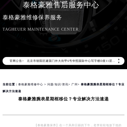
泰格豪雅售后服务中心
泰格豪雅维修保养服务
2026年8月泰格豪雅中国区售后服务网络优化升级公告
TAGHEUER MAINTENANCE CENTER
2026年8月泰格豪雅全国官方售后客户服务热线：400-801-5612
泰格豪雅官方全国统一服务热线400-801-5612，服务覆盖中国大陆、香港、澳门、台湾全部区域（非大陆需加拨“+86”）
2026年8月泰格豪雅售后服务中心最新网点地址：
北京市朝阳区建国门外大街甲6号华熙国际中心写字楼D座11层1102室（北京总部）（需提前预约）
▲
官网公告>
▼
北京市东城区东长安街1号东方广场写字楼W3座6层602室（需提前预约）
天津市和平区赤峰道136号天津国际金融中心写字楼26层2603室（需提前预约）
上海市徐汇区虹桥路3号港汇中心写字楼2座37层3705室（需提前预约）
当前位置：
泰格豪雅维修中心
>
问题/知识/资讯
>
广州
> 泰格豪雅腕表星期框移位？专业
上海市黄浦区南京东路299号宏伊国际广场写字楼8层806室（需提前预约）
解决方法速递
南京市秦淮区中山南路1号（新街口）南京中心写字楼22层C1-1室（需提前预约）
泰格豪雅腕表星期框移位？专业解决方法速递
常州市新北区龙锦路1590号现代传媒中心写字楼5号楼10层1008室（需提前预约）
徐州市鼓楼区淮海东路29号苏宁广场IFC国际金融中心写字楼35层3508室（需提前预约）
扬州市邗江区国展路29号星耀天地写字楼1号楼18层1803室（需提前预约）
【泰格豪雅保养】在一个风和日丽的下午，老李轻轻地放下他的
盐城市盐都区世纪大道5号盐城金融城写字楼1号楼16层1604室（需提前预约）