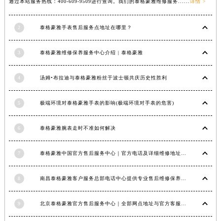
通过本站服务热线：400-609-9509进行查询。我们的泰格豪雅维修服务......
详情 >
江西省萍乡市安源区萍安北大道与康庄路交叉口泰格豪雅售后服务中心（需提前预约）
江西省上饶市信州区滨江西路泰格豪雅售后服务中心（需提前预约）
2
泰格豪雅手表售后服务点地址在哪里？
江西省新余市渝水区北湖西路泰格豪雅售后服务中心（需提前预约）
3
泰格豪雅维修保养服务中心介绍 | 泰格豪雅
江西省宜春市袁州区中山中路泰格豪雅售后服务中心（需提前预约）
江西省鹰潭市月湖区胜利东路泰格豪雅售后服务中心（需提前预约）
4
汤姆•布拉迪与泰格豪雅粉丝于波士顿共庆历史性胜利
山东省德州市德城区东风中路泰格豪雅售后服务中心（需提前预约）
山东省东营市东营区济南路泰格豪雅售后服务中心（需提前预约）
5
极端环境对泰格豪雅手表的影响(极端环境对手表的危害)
山东省济南市历下区经十路11111号华润中心写字楼（万象城）15层1508室泰格豪雅售后服务中心（需提前预约）
山东省济宁市任城区太白楼路泰格豪雅售后服务中心（需提前预约）
6
泰格豪雅腕表走时不准如何解决
山东省莱芜市文化南路8号银座商城名表维修一楼名表维修泰格豪雅售后服务中心（需提前预约）
山东省临沂市兰山区解放路泰格豪雅售后服务中心（需提前预约）
7
泰格豪雅中国官方售后服务中心｜官方电话及详细维修地址权威信息公告（2026年7月最新）
山东省日照市东港区烟台路泰格豪雅售后服务中心（需提前预约）
8
南昌泰格豪雅客户服务总部电话中心提供专业售后维修保养服务权威公示（2026年7月最新）
山东省泰安市泰山区财源街道泰山大街泰格豪雅售后服务中心（需提前预约）
山东省威海市环翠区新威海路89号振华商厦一楼名表维修泰格豪雅售后服务中心（需提前预约）
9
北京泰格豪雅官方售后服务中心｜全部网点地址与官方客服电话权威信息公告（2026年7月最新）
山东省潍坊市奎文区东风东街泰格豪雅售后服务中心（需提前预约）
山东省枣庄市滕州市北辛路与善国路交叉口泰格豪雅售后服务中心（需提前预约）