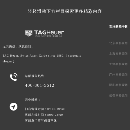
广东省汕尾市城区香洲街道园林社区翠园街泰格豪雅售后服务中心（需提前预约）
轻轻滑动下方栏目探索更多精彩内容
广东省韶关市武江区芙蓉新区与老城中心交汇处泰格豪雅售后服务中心（需提前预约）
广东省深圳市罗湖区深南东路5001号华润大厦17层1701室泰格豪雅售后服务中心（需提前预约）
泰格豪雅中国
广东省阳江市江城区东风一路泰格豪雅售后服务中心（需提前预约）
广东省云浮市云城区金山路泰格豪雅售后服务中心（需提前预约）
北京泰格豪雅
无惧挑战，成就自我。
广东省湛江市赤坎区观海北路泰格豪雅售后服务中心（需提前预约）
上海泰格豪雅
TAG Heuer. Swiss Avant-Garde since 1860. ( corporate
广东省肇庆市端州区信安大道与砚都大道交汇处泰格豪雅售后服务中心（需提前预约）
slogan )
天津泰格豪雅
广西壮族自治区百色市右江区中山二路泰格豪雅售后服务中心（需提前预约）
广西壮族自治区北海市海城区北京路泰格豪雅售后服务中心（需提前预约）
广州泰格豪雅

总部服务热线
广西壮族自治区崇左市江州区石景林街道友谊大道与丽川路交汇处泰格豪雅售后服务中心（需提前预约）
400-801-5612
深圳泰格豪雅
广西壮族自治区防城港市港口区金花茶大道泰格豪雅售后服务中心（需提前预约）
成都泰格豪雅
广西壮族自治区贵港市港北区港城街道布山大道与仙衣路交叉口泰格豪雅售后服务中心（需提前预约）
营业时间：

广西壮族自治区桂林市秀峰区红岭路泰格豪雅售后服务中心（需提前预约）
门店营业时间：09:00-19:30
广西壮族自治区河池市金城江区金城江街道朝阳路泰格豪雅售后服务中心（需提前预约）
客服在线时间：8:00-22:00
客服及门店节假日不休
广西壮族自治区贺州市八步区城东街道灵峰南路泰格豪雅售后服务中心（需提前预约）
广西壮族自治区来宾市兴宾区桂中大道泰格豪雅售后服务中心（需提前预约）