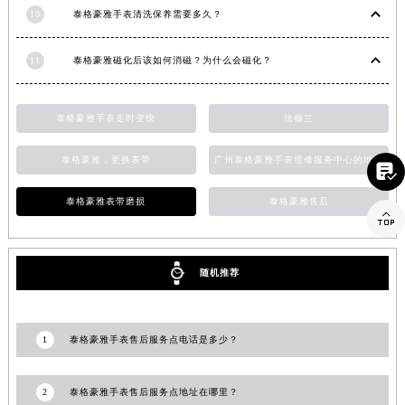
10
泰格豪雅手表清洗保养需要多久？
山东省淄博市张店区金晶大道泰格豪雅售后服务中心（需提前预约）
上海市黄浦区南京东路299号宏伊国际广场写字楼8层806室泰格豪雅售后服务中心（需提前预约）
11
泰格豪雅磁化后该如何消磁？为什么会磁化？
上海市徐汇区虹桥路3号港汇中心2座37层3705室泰格豪雅售后服务中心（需提前预约）
浙江省杭州市上城区钱江路1366号华润大厦A座5层503-5室泰格豪雅售后服务中心（需提前预约）
泰格豪雅手表走时变快
法穆兰
浙江省湖州市吴兴区劳动路泰格豪雅售后服务中心（需提前预约）
浙江省嘉兴市南湖区广益路705号嘉兴世界贸易中心A座13层1304室泰格豪雅售后服务中心（需提前预约）
泰格豪雅，更换表带
广州泰格豪雅手表维修服务中心的地址

浙江省金华市金东区东市南街777号金华万达广场4号楼22楼2209室泰格豪雅售后服务中心（需提前预约）
泰格豪雅表带磨损
泰格豪雅售后
浙江省丽水市莲都区解放街泰格豪雅售后服务中心（需提前预约）

浙江省宁波市江北区大闸南路500号来福士广场办公楼20层2009室泰格豪雅售后服务中心（需提前预约）
浙江省衢州市柯城区上街泰格豪雅售后服务中心（需提前预约）
随机推荐
浙江省绍兴市越城区胜利东路379号世茂天际中心写字楼8层805室泰格豪雅售后服务中心（需提前预约）
浙江省舟山市定海区解放东路泰格豪雅售后服务中心（需提前预约）
澳门特别行政区大堂区议事亭前地（新马路）泰格豪雅售后服务中心（需提前预约）
1
泰格豪雅手表售后服务点电话是多少？
澳门特别行政区风顺堂区南湾大马路泰格豪雅售后服务中心（需提前预约）
澳门特别行政区花地玛堂区关闸广场泰格豪雅售后服务中心（需提前预约）
2
泰格豪雅手表售后服务点地址在哪里？
澳门特别行政区花王堂区大三巴商圈泰格豪雅售后服务中心（需提前预约）