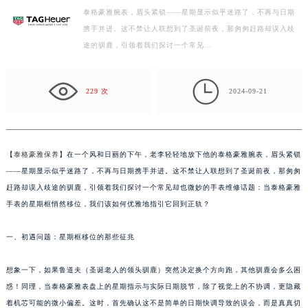
泰格豪雅腕表，眉头紧锁——星期显示似乎迷路了，不再与日期
泰州市海陵区永定东路399号置地商务中心东塔写字楼（华润万象城）17层1706室（需提前预约）
携手并进。这不禁让人联想到了圣诞前夜，那匆匆赶路却误入歧
宁波市江北区大闸南路500号来福士广场办公楼20层2009室（需提前预约）
途的驯鹿，引领着我们探讨一个常见…
杭州市上城区钱江路1366号华润大厦写字楼A座5层503-5室（需提前预约）
金华市金东区东市南街777号金华万达广场写字楼4号楼22层2209室（需提前预约）

229 次
2024-09-21
绍兴市越城区胜利东路379号世茂天际中心写字楼8层805室（需提前预约）
嘉兴市南湖区广益路705号嘉兴世界贸易中心写字楼A座13层1304室（需提前预约）
南昌市红谷滩新区红谷中大道998号绿地双子塔（中央广场）A1座办公楼14层07室（需提前预约）
济南市历下区经十路11111号华润中心写字楼（万象城）15层1508室（需提前预约）
【
泰格豪雅保养
】在一个风和日丽的下午，老李轻轻地放下他的泰格豪雅腕表，眉头紧锁
——星期显示似乎迷路了，不再与日期携手并进。这不禁让人联想到了圣诞前夜，那匆匆
广州市天河区天河路230号万菱汇国际中心写字楼A塔7层704室（需提前预约）
赶路却误入歧途的驯鹿，引领着我们探讨一个常见却也微妙的手表维修话题：当泰格豪雅
广州市越秀区环市东路371-375号世界贸易中心大厦南塔写字楼15层07室（需提前预约）
手表的星期框悄然移位，我们该如何优雅地指引它回到正轨？
深圳市罗湖区深南东路5001号华润大厦写字楼17层1701室（需提前预约）
惠州市惠城区江北文昌一路7号华贸大厦写字楼1座30层05室（需提前预约）
一、初遇问题：星期框移位的那些征兆
厦门市思明区湖滨东路95号华润大厦写字楼B座11层1104室（需提前预约）
福州市鼓楼区五四路128-1号恒力城写字楼15层03室（需提前预约）
想象一下，如果鲁道夫（圣诞老人的领头驯鹿）突然决定换个方向跑，其他驯鹿会多么困
惑！同理，当泰格豪雅表盘上的星期指示与实际日期脱节，除了视觉上的不协调，更隐藏
成都市锦江区人民东路6号SAC东原中心写字楼24层2406B室（需提前预约）
着机芯可能的微小偏差。这时，首先确认这不是简单的日期快调导致的误会，而是真真切
重庆市江北区观音桥步行街2号融恒时代广场写字楼9层902室（需提前预约）