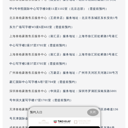
辽宁省沈阳市沈河区中街路83号亨得利名表维修授权店1楼泰格豪雅售后服务中心（需提前预约）
甲6号华熙国际中心写字楼D座11层1102室（北京总部）（需提前预约）
北京市朝阳区建国门外大街甲6号华熙国际中心D座11层1102室泰格豪雅售后服务中心（北京总部）（需提前预约）
北京泰格豪雅售后服务中心
（王府井店）服务地址：北京市东城区东长安街1号
北京市东城区东长安街1号王府井东方广场W3座6层602室泰格豪雅售后服务中心（需提前预约）
东方广场写字楼W3座6层602室（需提前预约）
河北省保定市竞秀区朝阳北大街北国先天下泰格豪雅售后服务中心（需提前预约）
上海泰格豪雅售后服务中心
（港汇店）服务地址：上海市徐汇区虹桥路3号港汇
内蒙古自治区阿拉善盟市左旗土尔扈特大街泰格豪雅售后服务中心（需提前预约）
中心写字楼2座37层3705室（需提前预约）
内蒙古自治区巴彦淖尔市临河区新华街泰格豪雅售后服务中心（需提前预约）
上海泰格豪雅售后服务中心
（港汇店）服务地址：上海市徐汇区虹桥路3号港汇
内蒙古自治区包头市青山区幸福路甲3号王府井百货名表维修泰格豪雅售后服务中心（需提前预约）
中心写字楼2座37层3705室（需提前预约）
内蒙古自治区赤峰市红山区哈达街泰格豪雅售后服务中心（需提前预约）
内蒙古自治区鄂尔多斯市东胜区伊金霍洛街泰格豪雅售后服务中心（需提前预约）
广州泰格豪雅售后服务中心
（万菱店）服务地址：广州市天河区天河路230号万
内蒙古自治区呼伦贝尔市海拉尔区中央街泰格豪雅售后服务中心（需提前预约）
菱汇国际中心写字楼A塔7层704室（需提前预约）
内蒙古自治区通辽市科尔沁区明仁大街泰格豪雅售后服务中心（需提前预约）
深圳泰格豪雅售后服务中心
（华润店）服务地址：深圳市罗湖区深南东路5001
内蒙古自治区乌海市海勃湾区人民南路泰格豪雅售后服务中心（需提前预约）
号华润大厦写字楼17层1701室（需提前预约）
内蒙古自治区乌兰察布市集宁区恩和大街泰格豪雅售后服务中心（需提前预约）
天津泰格豪雅售后服务中心
（金融中心店）服务地址：天津市和平区赤峰道136
内蒙古自治区锡林郭勒盟市锡林浩特市光明街与额尔敦路交叉口泰格豪雅售后服务中心（需提前预约）
预约入口
关闭
号天津国际金融中心写字楼26层2603室（需提前预约）
内蒙古自治区兴安盟市乌兰浩特市兴安大街泰格豪雅售后服务中心（需提前预约）
成都泰格豪雅售后服务中心
（东原店）服务地址：成都市锦江区人民东路6号
山西省大同市平城区迎宾街泰格豪雅售后服务中心（需提前预约）