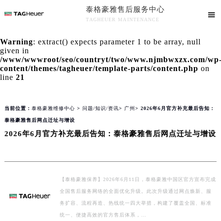
泰格豪雅售后服务中心
2026年8月泰格豪雅全国官方售后客户服务热线：400-801-5612
▲

官网公告>
▼
TAGHEUER MAINTENANCE
泰格豪雅官方全国统一服务热线400-801-5612，服务覆盖中国大陆、香港、澳门、台湾全部区域（非大陆需加拨“+86”）
泰格豪雅售后服务中心竭诚为您服务！
2026年8月泰格豪雅售后服务中心最新网点地址：
Warning
: extract() expects parameter 1 to be array, null
given in
北京市朝阳区建国门外大街甲6号华熙国际中心写字楼D座11层1102室（北京总部）（需提前预约）
知识/资讯
/www/wwwroot/seo/countryt/two/www.njmbwxzx.com/wp
北京市东城区东长安街1号东方广场写字楼W3座6层602室（需提前预约）
content/themes/tagheuer/template-parts/content.php
on
line
21
天津市和平区赤峰道136号天津国际金融中心写字楼26层2603室（需提前预约）
上海市徐汇区虹桥路3号港汇中心写字楼2座37层3705室（需提前预约）
上海市黄浦区南京东路299号宏伊国际广场写字楼8层806室（需提前预约）
当前位置：
泰格豪雅维修中心
>
问题/知识/资讯
>
广州
> 2026年6月官方补充最后告知：
南京市秦淮区中山南路1号（新街口）南京中心写字楼22层C1-1室（需提前预约）
泰格豪雅售后网点迁址与增设
2026年6月官方补充最后告知：泰格豪雅售后网点迁址与增设
常州市新北区龙锦路1590号现代传媒中心写字楼5号楼10层1008室（需提前预约）
徐州市鼓楼区淮海东路29号苏宁广场IFC国际金融中心写字楼35层3508室（需提前预约）
扬州市邗江区国展路29号星耀天地写字楼1号楼18层1803室（需提前预约）
盐城市盐都区世纪大道5号盐城金融城写字楼1号楼16层1604室（需提前预约）
【泰格豪雅保养】2026年6月11日，泰格豪雅中国区官方宣布完成
泰州市海陵区永定东路399号置地商务中心东塔写字楼（华润万象城）17层1706室（需提前预约）
全国售后服务网络的全面优化升级。此次升级通过网点焕新、服
宁波市江北区大闸南路500号来福士广场办公楼20层2009室（需提前预约）
务扩容、流程再造、热线统一四大举措，构建了覆盖全国、标准
统一、便捷高效的官方售后体系，…
杭州市上城区钱江路1366号华润大厦写字楼A座5层503-5室（需提前预约）