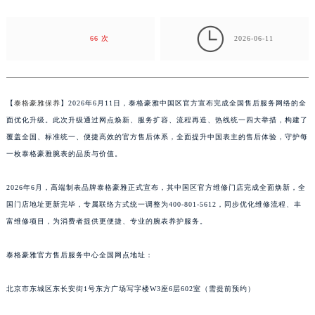
金华市金东区东市南街777号金华万达广场写字楼4号楼22层2209室（需提前预约）

绍兴市越城区胜利东路379号世茂天际中心写字楼8层805室（需提前预约）
66 次
2026-06-11
嘉兴市南湖区广益路705号嘉兴世界贸易中心写字楼A座13层1304室（需提前预约）
南昌市红谷滩新区红谷中大道998号绿地双子塔（中央广场）A1座办公楼14层07室（需提前预约）
济南市历下区经十路11111号华润中心写字楼（万象城）15层1508室（需提前预约）
【
泰格豪雅保养
】2026年6月11日，泰格豪雅中国区官方宣布完成全国售后服务网络的全
广州市天河区天河路230号万菱汇国际中心写字楼A塔7层704室（需提前预约）
面优化升级。此次升级通过网点焕新、服务扩容、流程再造、热线统一四大举措，构建了
广州市越秀区环市东路371-375号世界贸易中心大厦南塔写字楼15层07室（需提前预约）
覆盖全国、标准统一、便捷高效的官方售后体系，全面提升中国表主的售后体验，守护每
深圳市罗湖区深南东路5001号华润大厦写字楼17层1701室（需提前预约）
一枚泰格豪雅腕表的品质与价值。
惠州市惠城区江北文昌一路7号华贸大厦写字楼1座30层05室（需提前预约）
2026年6月，高端制表品牌泰格豪雅正式宣布，其中国区官方维修门店完成全面焕新，全
厦门市思明区湖滨东路95号华润大厦写字楼B座11层1104室（需提前预约）
国门店地址更新完毕，专属联络方式统一调整为400-801-5612，同步优化维修流程、丰
福州市鼓楼区五四路128-1号恒力城写字楼15层03室（需提前预约）
富维修项目，为消费者提供更便捷、专业的腕表养护服务。
成都市锦江区人民东路6号SAC东原中心写字楼24层2406B室（需提前预约）
重庆市江北区观音桥步行街2号融恒时代广场写字楼9层902室（需提前预约）
泰格豪雅官方售后服务中心全国网点地址：
长沙市芙蓉区定王台街道建湘路393号世茂环球金融中心写字楼（芙蓉广场）10层13室（需提前预约）
郑州市二七区铭功路10号华润大厦写字楼29层2905室（需提前预约）
北京市东城区东长安街1号东方广场写字楼W3座6层602室（需提前预约）
太原市迎泽区解放路15号亨得利名表服务中心（品牌授权店）3层整层（需提前预约）