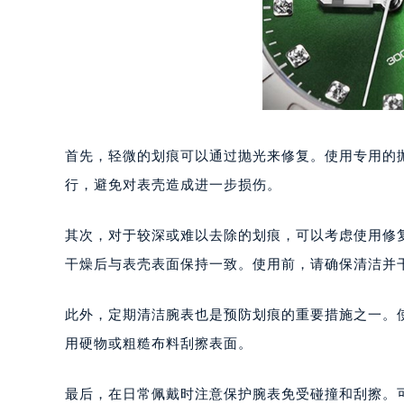
太原市迎泽区解放路15号亨得利名
沈阳市沈河区中街路137号亨得利名
沈阳市沈河区中街路83号亨得利名
乌鲁木齐市天山区红山路26号时代广场
温州市鹿城区锦绣路1067号置信广场
哈尔滨市道里区友谊西路600号富力中
首先，轻微的划痕可以通过抛光来修复。使用专用的
大连市中山区人民路15号国际金融大
行，避免对表壳造成进一步损伤。
佛山市禅城区季华五路57号万科金融中
东莞市东城街道鸿福东路1号民盈国贸
其次，对于较深或难以去除的划痕，可以考虑使用修
无锡市梁溪区人民中路139号恒隆广场
干燥后与表壳表面保持一致。使用前，请确保清洁并
南通市崇川区工农路57号圆融广场写字
苏州市苏州工业园区星港街199号苏州
此外，定期清洁腕表也是预防划痕的重要措施之一。
武汉市江汉区解放大道686号世界贸易
南宁市青秀区金湖路59号地王大厦12
用硬物或粗糙布料刮擦表面。
合肥市蜀山区潜山路111号万象城华润
泉州市丰泽区宝洲路729号浦西万达中
最后，在日常佩戴时注意保护腕表免受碰撞和刮擦。