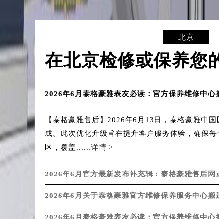
辽宁省沈阳市沈河区中街路137号亨
辽宁省沈阳市沈河区中街路83号亨
北京市朝阳区建国门外大街甲6号华熙
北京
北京市东城区东长安街1号王府井东方
在北京检修或保养您
河北省保定市竞秀区朝阳北大街北国
内蒙古自治区阿拉善盟市左旗土尔扈
内蒙古自治区巴彦淖尔市临河区新华
2026年6月泰格豪雅表友必读：官方保养维修中心
内蒙古自治区包头市青山区幸福路甲
内蒙古自治区赤峰市红山区哈达街泰
【泰格豪雅售后】2026年6月13日，泰格豪雅
内蒙古自治区鄂尔多斯市东胜区伊金
成。此次优化升级旨在提升客户服务体验，确保每
内蒙古自治区呼伦贝尔市海拉尔区中
区，覆盖......
详情 >
内蒙古自治区通辽市科尔沁区明仁大
内蒙古自治区乌海市海勃湾区人民南
2026年6月官方最新发布补充辑：泰格豪雅售后网
内蒙古自治区乌兰察布市集宁区恩和
2026年6月关于泰格豪雅官方维修保养服务中心
内蒙古自治区锡林郭勒盟市锡林浩特
内蒙古自治区兴安盟市乌兰浩特市兴
2026年6月泰格豪雅表友必读：官方保养维修中心