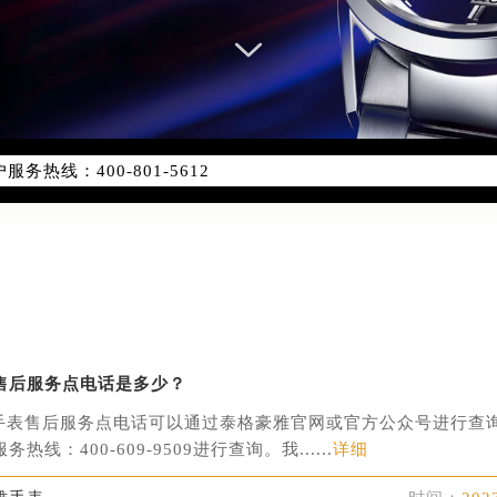
务网络优化升级公告
务热线：400-801-5612
801-5612，服务覆盖中国大陆、香港、澳门、台湾全部区域（非大
新网点地址：
国际中心写字楼D座11层1102室（北京总部）（需提前预约）
字楼W3座6层602室（需提前预约）
融中心写字楼26层2603室（需提前预约）
2座37层3705室（需提前预约）
际广场写字楼8层806室（需提前预约）
售后服务点电话是多少？
南京中心写字楼22层C1-1室（需提前预约）
中心写字楼5号楼10层1008室（需提前预约）
手表售后服务点电话可以通过泰格豪雅官网或官方公众号进行查
线：400-609-9509进行查询。我......
详细
FC国际金融中心写字楼35层3508室（需提前预约）
楼1号楼18层1803室（需提前预约）