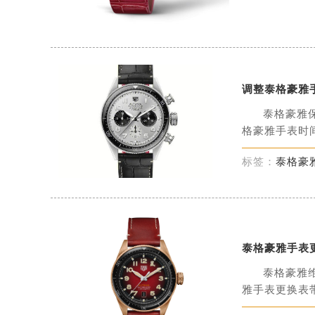
重庆市江北区观音桥步行街2号融恒时
长沙市芙蓉区定王台街道建湘路393
郑州市二七区铭功路10号华润大厦写字
太原市迎泽区解放路15号亨得利名
沈阳市沈河区中街路137号亨得利名
调整泰格豪雅
沈阳市沈河区中街路83号亨得利名
泰格豪雅
乌鲁木齐市天山区红山路26号时代广场
格豪雅手表时间
温州市鹿城区锦绣路1067号置信广场
标签：
泰格豪
哈尔滨市道里区友谊西路600号富力中
大连市中山区人民路15号国际金融大
佛山市禅城区季华五路57号万科金融中
东莞市东城街道鸿福东路1号民盈国贸
无锡市梁溪区人民中路139号恒隆广场
泰格豪雅手表
南通市崇川区工农路57号圆融广场写字
泰格豪雅
苏州市苏州工业园区星港街199号苏州
雅手表更换表带
武汉市江汉区解放大道686号世界贸易