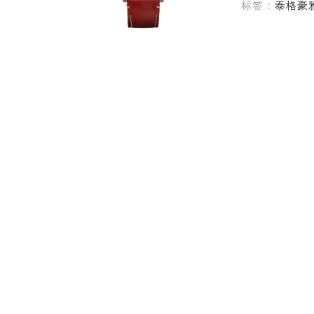
标签：
泰格豪
南宁市青秀区金湖路59号地王大厦12
合肥市蜀山区潜山路111号万象城华润
泉州市丰泽区宝洲路729号浦西万达中
青岛市南区山东路6号华润大厦B座2
烟台市芝罘区胜利路139号万达金融中
长春市朝阳区西安大路727号中银大厦
贵阳市南明区都司高架桥路33号亨特
昆明市盘龙区北京路928号同德昆明
石家庄市长安区中山东路39号勒泰中
西安市碑林区南关正街88号华侨城长
海口市龙华区金贸东路5号海口华润大厦
唐山市路南区新华东道100号万达广场
台州市椒江区东海大道1800号腾达中
内蒙古自治区呼和浩特市玉泉区大学西
甘肃省兰州市七里河区西津西路16号兰
重庆市解放碑渝中区民权路28号英利