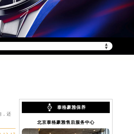
▲
陆需加拨“+86”）
▼
泰格豪雅保养
询，还
北京泰格豪雅售后服务中心
上