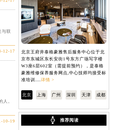
3-12-17
址与联
3-12-17
北京王府井泰格豪雅售后服务中心位于北
上海泰格豪
京市东城区东长安街1号东方广场写字楼
汇区虹桥路
W3座6层602室（需提前预约），是泰格
3705室
豪雅维修保养服务网点,中心技师均接受标
保养服务网
准培训....
详情 >
训....
详情 
北京
上海
广州
深圳
天津
成都
的人。
推荐阅读
1-10-19