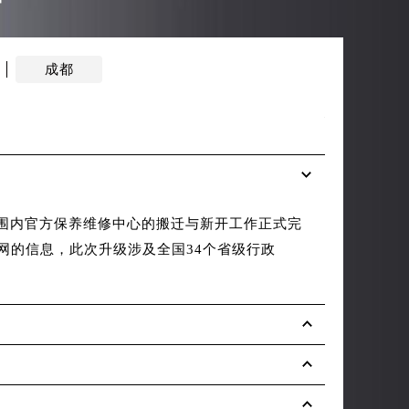
（需提前预约）
成都
在上
2026年6
范围内官方保养维修中心的搬迁与新开工作正式完
【泰格豪雅
网的信息，此次升级涉及全国34个省级行政
覆盖全国、
扩容......
详情
2026年6
2026年6
）
2026年6