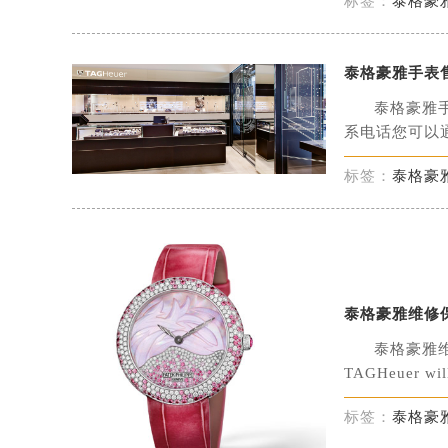
标签：
泰格豪
盐城市盐都区世纪大道5号盐城金融城写
泰州市海陵区永定东路399号置地商
宁波市江北区大闸南路500号来福士广
泰格豪雅手表
杭州市上城区钱江路1366号华润大厦
泰格豪雅
金华市金东区东市南街777号金华万达
系电话您可以通
绍兴市越城区胜利东路379号世茂天
标签：
泰格豪
嘉兴市南湖区广益路705号嘉兴世界贸
南昌市红谷滩新区红谷中大道998号
济南市历下区经十路11111号华润中
广州市天河区天河路230号万菱汇国
广州市越秀区环市东路371-375号
泰格豪雅维修保
深圳市罗湖区深南东路5001号华润大
泰格豪雅
惠州市惠城区江北文昌一路7号华贸大
TAGHeuer will 
厦门市思明区湖滨东路95号华润大厦写
福州市鼓楼区五四路128-1号恒力城
标签：
泰格豪
成都市锦江区人民东路6号SAC东原中