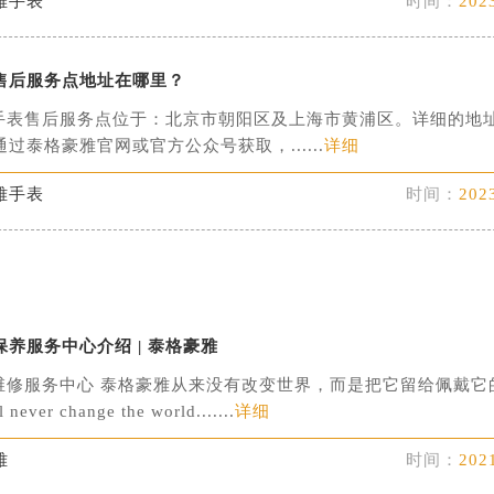
雅手表
时间：
202
字楼1号楼16层1604室（需提前预约）
务中心东塔写字楼（华润万象城）17层1706室（需提前预约）
场办公楼20层2009室（需提前预约）
售后服务点地址在哪里？
写字楼A座5层503-5室（需提前预约）
手表售后服务点位于：北京市朝阳区及上海市黄浦区。详细的地
广场写字楼4号楼22层2209室（需提前预约）
过泰格豪雅官网或官方公众号获取，......
详细
际中心写字楼8层805室（需提前预约）
雅手表
时间：
202
易中心写字楼A座13层1304室（需提前预约）
绿地双子塔（中央广场）A1座办公楼14层07室（需提前预约）
心写字楼（万象城）15层1508室（需提前预约）
际中心写字楼A塔7层704室（需提前预约）
世界贸易中心大厦南塔写字楼15层07室（需提前预约）
养服务中心介绍 | 泰格豪雅
厦写字楼17层1701室（需提前预约）
维修服务中心 泰格豪雅从来没有改变世界，而是把它留给佩戴它
厦写字楼1座30层05室（需提前预约）
never change the world.......
详细
字楼B座11层1104室（需提前预约）
写字楼15层03室（需提前预约）
雅
时间：
202
心写字楼24层2406B室（需提前预约）