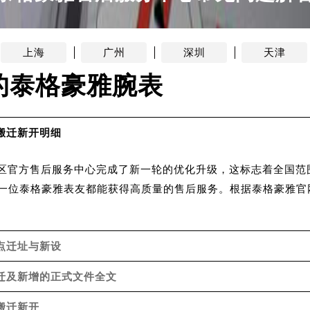
得利名表维修授权店1楼泰格豪雅售后服务中心（需提前预约）
得利名表维修授权店1楼泰格豪雅售后服务中心（需提前预约）
国际中心D座11层1102室泰格豪雅售后服务中心（北京总部）
上海
广州
深圳
天津
广场W3座6层602室泰格豪雅售后服务中心（需提前预约）
的泰格豪雅腕表
先天下泰格豪雅售后服务中心（需提前预约）
特大街泰格豪雅售后服务中心（需提前预约）
街泰格豪雅售后服务中心（需提前预约）
搬迁新开明细
3号王府井百货名表维修泰格豪雅售后服务中心（需提前预约）
格豪雅售后服务中心（需提前预约）
中国区官方售后服务中心完成了新一轮的优化升级，这标志着全国
霍洛街泰格豪雅售后服务中心（需提前预约）
一位泰格豪雅表友都能获得高质量的售后服务。根据泰格豪雅官
央街泰格豪雅售后服务中心（需提前预约）
街泰格豪雅售后服务中心（需提前预约）
路泰格豪雅售后服务中心（需提前预约）
点迁址与新设
大街泰格豪雅售后服务中心（需提前预约）
搬迁及新增的正式文件全文
市光明街与额尔敦路交叉口泰格豪雅售后服务中心（需提前预约
安大街泰格豪雅售后服务中心（需提前预约）
搬迁新开