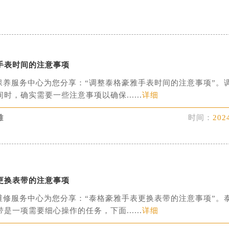
代广场写字楼9层902室（需提前预约）
号世茂环球金融中心写字楼（芙蓉广场）10层13室（需提前预约
楼29层2905室（需提前预约）
表服务中心（品牌授权店）3层整层（需提前预约）
表服务中心（品牌授权店）1层整层（需提前预约）
手表时间的注意事项
表服务中心（品牌授权店）1层整层（需提前预约）
保养服务中心为您分享：“调整泰格豪雅手表时间的注意事项”。
（CCMALL）C座17层17-B（需提前预约）
时，确实需要一些注意事项以确保......
详细
10层1015室（需提前预约）
雅
时间：
202
心T2座写字楼29层03室（需提前预约）
厦7层G室（需提前预约）
心C座12层1205室（需提前预约）
中心T1写字楼9层907室（需提前预约）
写字楼1座11层1104室（需提前预约）
更换表带的注意事项
楼16层1603室（需提前预约）
维修服务中心为您分享：“泰格豪雅手表更换表带的注意事项”。
中心办公楼C座22层08室（需提前预约）
是一项需要细心操作的任务，下面......
详细
大厦38层09室（需提前预约）