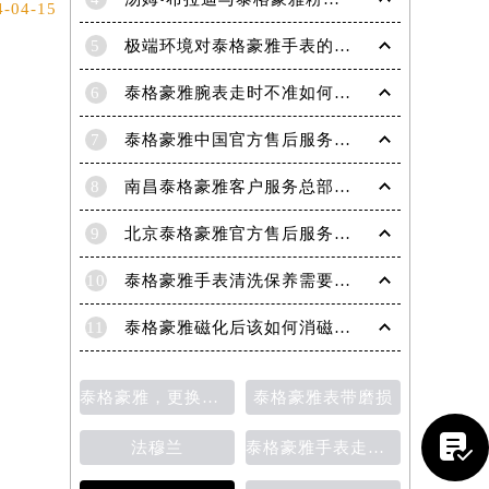
4-04-15
5
极端环境对泰格豪雅手表的影响(极端环境对手表的危害)
6
泰格豪雅腕表走时不准如何解决
7
泰格豪雅中国官方售后服务中心｜官方电话及详细维修地址权威信息公告（2026年7月最新）
8
南昌泰格豪雅客户服务总部电话中心提供专业售后维修保养服务权威公示（2026年7月最新）
9
北京泰格豪雅官方售后服务中心｜全部网点地址与官方客服电话权威信息公告（2026年7月最新）
10
泰格豪雅手表清洗保养需要多久？
11
泰格豪雅磁化后该如何消磁？为什么会磁化？
泰格豪雅，更换表带
泰格豪雅表带磨损
提前预约）

法穆兰
泰格豪雅手表走时变快