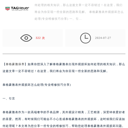
何处理的相关知识，那么这篇文章一定不容错过！在这里，我们
徐州市鼓楼区淮海东路29号苏宁广场IFC国际金融中心写字楼35层3508室（需提前预约）
将会为你呈现一些全新的思路和见解。 泰格豪雅表外观损坏怎么
扬州市邗江区国展路29号星耀天地写字楼1号楼18层1803室（需提前预约）
处理(专业维修技巧分享) 一、引…
盐城市盐都区世纪大道5号盐城金融城写字楼1号楼16层1604室（需提前预约）
泰州市海陵区永定东路399号置地商务中心东塔写字楼（华润万象城）17层1706室（需提前预约）

宁波市江北区大闸南路500号来福士广场办公楼20层2009室（需提前预约）
322 次
2024-07-27
杭州市上城区钱江路1366号华润大厦写字楼A座5层503-5室（需提前预约）
金华市金东区东市南街777号金华万达广场写字楼4号楼22层2209室（需提前预约）
绍兴市越城区胜利东路379号世茂天际中心写字楼8层805室（需提前预约）
【
泰格豪雅保养
】如果你想深入了解泰格豪雅表出现外观损坏如何处理的相关知识，那么
嘉兴市南湖区广益路705号嘉兴世界贸易中心写字楼A座13层1304室（需提前预约）
这篇文章一定不容错过！在这里，我们将会为你呈现一些全新的思路和见解。
南昌市红谷滩新区红谷中大道998号绿地双子塔（中央广场）A1座办公楼14层07室（需提前预约）
泰格豪雅表外观损坏怎么处理(专业维修技巧分享)
济南市历下区经十路11111号华润中心写字楼（万象城）15层1508室（需提前预约）
广州市天河区天河路230号万菱汇国际中心写字楼A塔7层704室（需提前预约）
一、引言
广州市越秀区环市东路371-375号世界贸易中心大厦南塔写字楼15层07室（需提前预约）
深圳市罗湖区深南东路5001号华润大厦写字楼17层1701室（需提前预约）
泰格豪雅表作为一款高端奢华的手表品牌，其外观设计精美，工艺精湛，深受钟表爱好者
惠州市惠城区江北文昌一路7号华贸大厦写字楼1座30层05室（需提前预约）
的喜爱。然而，有时候我们可能会不小心造成泰格豪雅表的外观损坏，这时候我们应该如
厦门市思明区湖滨东路95号华润大厦写字楼B座11层1104室（需提前预约）
何处理呢？本文将为您分享一些专业的维修技巧，帮助您处理泰格豪雅表外观损坏问题。