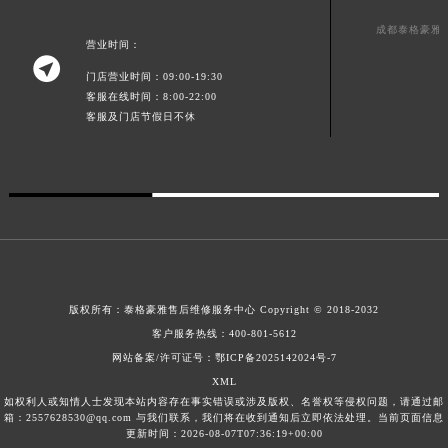
广西壮族自治区河池市金城江区金城江街道朝阳路泰格豪雅售后服务中心（需提前预约）
成都泰格豪雅
营业时间：
广西壮族自治区贺州市八步区城东街道灵峰南路泰格豪雅售后服务中心（需提前预约）

广西壮族自治区来宾市兴宾区桂中大道泰格豪雅售后服务中心（需提前预约）
门店营业时间：09:00-19:30
客服在线时间：8:00-22:00
广西壮族自治区柳州市城中区中山中路泰格豪雅售后服务中心（需提前预约）
客服及门店节假日不休
广西壮族自治区钦州市钦南区金海湾东大街泰格豪雅售后服务中心（需提前预约）
广西壮族自治区梧州市万秀区龙湖镇高旺路泰格豪雅售后服务中心（需提前预约）
广西壮族自治区玉林市玉州区金玉路泰格豪雅售后服务中心（需提前预约）
海南省儋州市儋州市那大镇兰洋北路泰格豪雅售后服务中心（需提前预约）
海南省东方市八所镇解放西路泰格豪雅售后服务中心（需提前预约）
海南省琼海市嘉积镇东风路泰格豪雅售后服务中心（需提前预约）
海南省三沙市西沙区西沙群岛永兴岛北京路泰格豪雅售后服务中心（需提前预约）
版权所有：
泰格豪雅售后维修服务中心 Copyright © 2018-2032
海南省三亚市吉阳区迎宾路泰格豪雅售后服务中心（需提前预约）
客户服务热线：
400-801-5612
海南省万宁市万城镇解放路泰格豪雅售后服务中心（需提前预约）
网站备案/许可证号：鄂ICP备2025142024号-7
XML
海南省文昌市文城镇教育东路泰格豪雅售后服务中心（需提前预约）
如权利人或知情人士发现本站内容存在事实错误或涉及版权、名誉权等侵权问题，请通过邮
海南省五指山市通什镇三月三大道泰格豪雅售后服务中心（需提前预约）
箱：2557628530@qq.com 与我们联系，我们将在收到通知后立即依法处理。当前页面信息
更新时间：2026-08-07T07:36:19+00:00
香港特别行政区尖沙咀区油尖旺区广东道泰格豪雅售后服务中心（需提前预约）