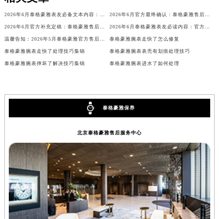
安徽省亳州市谯城区魏武大道泰格豪雅售后服务中心（需提前预约）
2026年6月泰格豪雅表友必备文本内容：官方保养维修中心搬迁及新开列表
2026年6月官方最终确认：泰格豪雅售后网点迁址与新增
安徽省池州市贵池区长江路泰格豪雅售后服务中心（需提前预约）
2026年6月官方补充定稿：泰格豪雅售后网点迁址与新增
2026年6月泰格豪雅表友必读内容：官方保养维修中心搬迁新开完整名录
安徽省滁州市琅琊区南谯北路泰格豪雅售后服务中心（需提前预约）
温馨告知：2026年5月泰格豪雅官方售后点搬迁及新开业情况
泰格豪雅腕表走快了怎么修复
安徽省阜阳市颍州区颍州北路泰格豪雅售后服务中心（需提前预约）
泰格豪雅腕表走快了处理技巧集锦
泰格豪雅腕表表壳有划痕处理技巧
泰格豪雅腕表摔坏了解决技巧集锦
泰格豪雅腕表进水了如何处理
安徽省淮北市相山区淮海路泰格豪雅售后服务中心（需提前预约）
安徽省淮南市田家庵区国庆中路泰格豪雅售后服务中心（需提前预约）
安徽省黄山市屯溪区黄山西路泰格豪雅售后服务中心（需提前预约）
安徽省六安市金安区解放中路泰格豪雅售后服务中心（需提前预约）
泰格豪雅保养
安徽省马鞍山市雨山区湖南西路泰格豪雅售后服务中心（需提前预约）
安徽省宿州市埇桥区人民中路泰格豪雅售后服务中心（需提前预约）
北京泰格豪雅售后服务中心
安徽省铜陵市铜官区石城大道泰格豪雅售后服务中心（需提前预约）
安徽省芜湖市镜湖区中山路步行街泰格豪雅售后服务中心（需提前预约）
安徽省宣城市宣州区叠嶂西路泰格豪雅售后服务中心（需提前预约）
福建省龙岩市新罗区九一南路泰格豪雅售后服务中心（需提前预约）
福建省南平市建阳区人民西路泰格豪雅售后服务中心（需提前预约）
福建省宁德市蕉城区天湖东路泰格豪雅售后服务中心（需提前预约）