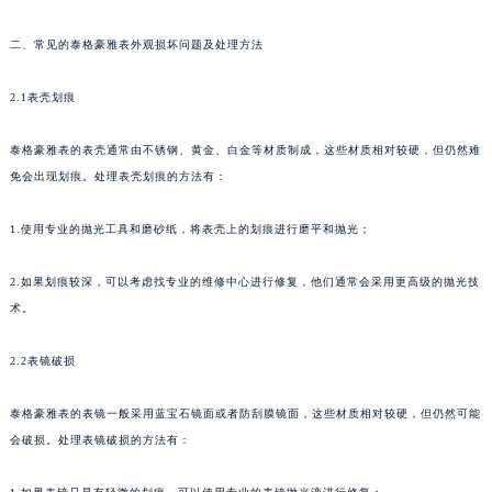
福州市鼓楼区五四路128-1号恒力城写字楼15层03室（需提前预约）
二、常见的泰格豪雅表外观损坏问题及处理方法
成都市锦江区人民东路6号SAC东原中心写字楼24层2406B室（需提前预约）
重庆市江北区观音桥步行街2号融恒时代广场写字楼9层902室（需提前预约）
2.1表壳划痕
长沙市芙蓉区定王台街道建湘路393号世茂环球金融中心写字楼（芙蓉广场）10层13室（需提前预约）
郑州市二七区铭功路10号华润大厦写字楼29层2905室（需提前预约）
泰格豪雅表的表壳通常由不锈钢、黄金、白金等材质制成，这些材质相对较硬，但仍然难
太原市迎泽区解放路15号亨得利名表服务中心（品牌授权店）3层整层（需提前预约）
免会出现划痕。处理表壳划痕的方法有：
沈阳市沈河区中街路137号亨得利名表服务中心（品牌授权店）1层整层（需提前预约）
1.使用专业的抛光工具和磨砂纸，将表壳上的划痕进行磨平和抛光；
沈阳市沈河区中街路83号亨得利名表服务中心（品牌授权店）1层整层（需提前预约）
乌鲁木齐市天山区红山路26号时代广场（CCMALL）C座17层17-B（需提前预约）
2.如果划痕较深，可以考虑找专业的维修中心进行修复，他们通常会采用更高级的抛光技
温州市鹿城区锦绣路1067号置信广场10层1015室（需提前预约）
术。
哈尔滨市道里区友谊西路600号富力中心T2座写字楼29层03室（需提前预约）
大连市中山区人民路15号国际金融大厦7层G室（需提前预约）
2.2表镜破损
佛山市禅城区季华五路57号万科金融中心C座12层1205室（需提前预约）
泰格豪雅表的表镜一般采用蓝宝石镜面或者防刮膜镜面，这些材质相对较硬，但仍然可能
东莞市东城街道鸿福东路1号民盈国贸中心T1写字楼9层907室（需提前预约）
会破损。处理表镜破损的方法有：
无锡市梁溪区人民中路139号恒隆广场写字楼1座11层1104室（需提前预约）
南通市崇川区工农路57号圆融广场写字楼16层1603室（需提前预约）