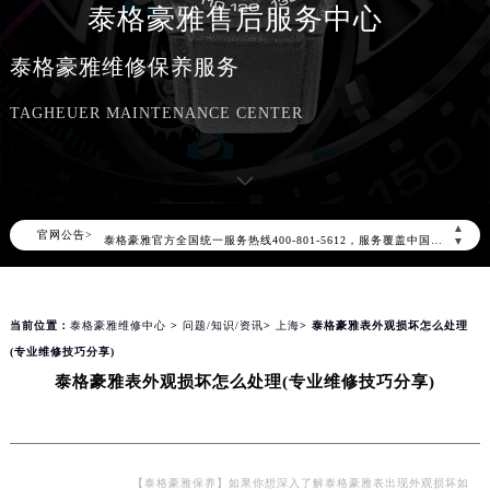
泰格豪雅售后服务中心
泰格豪雅维修保养服务
TAGHEUER MAINTENANCE CENTER
2026年8月泰格豪雅中国区售后服务网络优化升级公告
2026年8月泰格豪雅全国官方售后客户服务热线：400-801-5612
▲
官网公告>
泰格豪雅官方全国统一服务热线400-801-5612，服务覆盖中国大陆、香港、澳门、台湾全部区域（非大陆需加拨“+86”）
▼
2026年8月泰格豪雅售后服务中心最新网点地址：
北京市朝阳区建国门外大街甲6号华熙国际中心写字楼D座11层1102室（北京总部）（需提前预约）
当前位置：
泰格豪雅维修中心
>
问题/知识/资讯
>
上海
> 泰格豪雅表外观损坏怎么处理
北京市东城区东长安街1号东方广场写字楼W3座6层602室（需提前预约）
(专业维修技巧分享)
天津市和平区赤峰道136号天津国际金融中心写字楼26层2603室（需提前预约）
泰格豪雅表外观损坏怎么处理(专业维修技巧分享)
上海市徐汇区虹桥路3号港汇中心写字楼2座37层3705室（需提前预约）
上海市黄浦区南京东路299号宏伊国际广场写字楼8层806室（需提前预约）
南京市秦淮区中山南路1号（新街口）南京中心写字楼22层C1-1室（需提前预约）
常州市新北区龙锦路1590号现代传媒中心写字楼5号楼10层1008室（需提前预约）
【泰格豪雅保养】如果你想深入了解泰格豪雅表出现外观损坏如