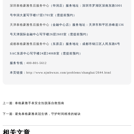
内蒙古自治区锡林郭勒盟市锡林浩特市光明街与额尔敦路交叉口泰格豪雅售后服务中心（需提前预约）
深圳泰格豪雅售后服务中心
（华润店）服务地址：深圳市罗湖区深南东路5001
内蒙古自治区兴安盟市乌兰浩特市兴安大街泰格豪雅售后服务中心（需提前预约）
号华润大厦写字楼17层1701室（需提前预约）
山西省大同市平城区迎宾街泰格豪雅售后服务中心（需提前预约）
天津泰格豪雅售后服务中心
（金融中心店）服务地址：天津市和平区赤峰道136
山西省晋城市城区黄华街泰格豪雅售后服务中心（需提前预约）
号天津国际金融中心写字楼26层2603室（需提前预约）
山西省晋中市榆次区顺城街泰格豪雅售后服务中心（需提前预约）
成都泰格豪雅售后服务中心
（东原店）服务地址：成都市锦江区人民东路6号
山西省临汾市尧都区解放路泰格豪雅售后服务中心（需提前预约）
SAC东原中心写字楼24层2406B室（需提前预约）
山西省吕梁市离石区永宁中路与建设街交叉口泰格豪雅售后服务中心（需提前预约）
服务专线：
400-801-5612
山西省朔州市朔城区怡西路与鄯阳西街交汇处泰格豪雅售后服务中心（需提前预约）
山西省忻州市忻府区和平东街与七一南路交叉口泰格豪雅售后服务中心（需提前预约）
本页链接：
http://www.njmbwxzx.com/problems/shanghai/2644.html
山西省阳泉市郊区平阳东街与新城大道交叉口泰格豪雅售后服务中心（需提前预约）
山西省运城市盐湖区河东街泰格豪雅售后服务中心（需提前预约）
山西省长治市潞州区英雄中路泰格豪雅售后服务中心（需提前预约）
上一篇:
泰格豪雅手表安全扣脱落自救指南
山西省太原市迎泽区迎泽街道解放路15号亨得利名表维修授权店3楼泰格豪雅售后服务中心（需提前预约）
下一篇:
避免泰格豪雅表冠生锈，守护时间精准的秘诀
天津市和平区赤峰道136号天津国际金融中心26层2603室泰格豪雅售后服务中心（需提前预约）
安徽省安庆市迎江区人民路泰格豪雅售后服务中心（需提前预约）
相关文章
安徽省蚌埠市蚌山区淮河路泰格豪雅售后服务中心（需提前预约）