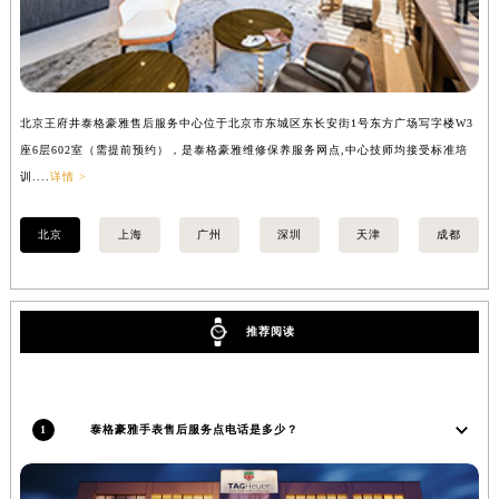
福建省莆田市城厢区霞林街道荔华东大道泰格豪雅售后服务中心（需提前预约）
福建省三明市三元区东乾二路泰格豪雅售后服务中心（需提前预约）
福建省漳州市龙文区步港路泰格豪雅售后服务中心（需提前预约）
江苏省常州市新北区龙锦路1590号现代传媒中心5号楼10层1008室泰格豪雅售后服务中心（需提前预约）
北京王府井泰格豪雅售后服务中心位于北京市东城区东长安街1号东方广场写字楼W3
上
江苏省淮安市清江浦区淮海北路泰格豪雅售后服务中心（需提前预约）
座6层602室（需提前预约），是泰格豪雅维修保养服务网点,中心技师均接受标准培
室
训....
详情 >
>
江苏省连云港市海州区通灌北路泰格豪雅售后服务中心（需提前预约）
江苏省南京市秦淮区中山南路1号南京中心22层22-C1-C3室泰格豪雅售后服务中心（需提前预约）
北京
上海
广州
深圳
天津
成都
江苏省宿迁市宿城区西湖路泰格豪雅售后服务中心（需提前预约）
江苏省泰州市海陵区永定东路399号置地商务中心东塔（华润万象城）17层1706室泰格豪雅售后服务中心（需提前预约）
江苏省徐州市鼓楼区淮海东路29号苏宁广场IFC国际金融中心35层3508室泰格豪雅售后服务中心（需提前预约）
推荐阅读
江苏省盐城市盐都区世纪大道5号盐城金融城写字楼1号楼16层1604室泰格豪雅售后服务中心（需提前预约）
江苏省扬州市邗江区国展路29号星耀天地写字楼1号楼18层1803室泰格豪雅售后服务中心（需提前预约）
江苏省镇江市京口区中山东路泰格豪雅售后服务中心（需提前预约）
江西省抚州市临川区赣东大道泰格豪雅售后服务中心（需提前预约）
1
泰格豪雅手表售后服务点电话是多少？
江西省赣州市章贡区文清路泰格豪雅售后服务中心（需提前预约）
江西省吉安市吉州区井冈山大道泰格豪雅售后服务中心（需提前预约）