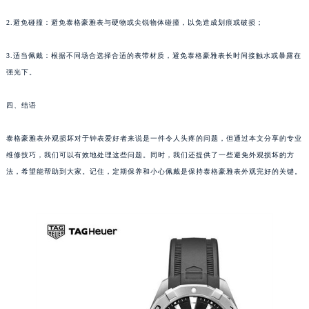
甘肃省兰州市七里河区西津西路16号兰州中心写字楼21层2102室（需提前预约）
2.避免碰撞：避免泰格豪雅表与硬物或尖锐物体碰撞，以免造成划痕或破损；
重庆市解放碑渝中区民权路28号英利国际金融中心写字楼20层01室（需提前预约）
黑龙江省大庆市萨尔图区会战大街泰格豪雅售后服务中心（需提前预约）
3.适当佩戴：根据不同场合选择合适的表带材质，避免泰格豪雅表长时间接触水或暴露在
黑龙江省鹤岗市向阳区红军路泰格豪雅售后服务中心（需提前预约）
强光下。
黑龙江省黑河市爱辉区中央街泰格豪雅售后服务中心（需提前预约）
四、结语
黑龙江省鸡西市鸡冠区红军路泰格豪雅售后服务中心（需提前预约）
黑龙江省佳木斯市向阳区长安路泰格豪雅售后服务中心（需提前预约）
泰格豪雅表外观损坏对于钟表爱好者来说是一件令人头疼的问题，但通过本文分享的专业
黑龙江省牡丹江市东安区太平路泰格豪雅售后服务中心（需提前预约）
维修技巧，我们可以有效地处理这些问题。同时，我们还提供了一些避免外观损坏的方
黑龙江省七台河市桃山区大同街泰格豪雅售后服务中心（需提前预约）
法，希望能帮助到大家。记住，定期保养和小心佩戴是保持泰格豪雅表外观完好的关键。
黑龙江省齐齐哈尔市龙沙区龙华路泰格豪雅售后服务中心（需提前预约）
黑龙江省双鸭山市尖山区新兴大街泰格豪雅售后服务中心（需提前预约）
黑龙江省绥化市北林区新华街与康庄路交叉口泰格豪雅售后服务中心（需提前预约）
黑龙江省伊春市伊美区通河路泰格豪雅售后服务中心（需提前预约）
吉林省白城市洮北区明仁南街泰格豪雅售后服务中心（需提前预约）
吉林省白山市浑江区浑江大街泰格豪雅售后服务中心（需提前预约）
吉林省吉林市船营区河南街泰格豪雅售后服务中心（需提前预约）