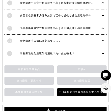
7
泰格豪雅中国官方售后服务中心｜官方电话及详细维修地址权威信息公告（2026年7月最新）
山东省威海市环翠区新威海路89号振华商厦一楼名表维修泰格豪雅售后服务中心（需提前预约）
山东省潍坊市奎文区东风东街泰格豪雅售后服务中心（需提前预约）
8
南昌泰格豪雅客户服务总部电话中心提供专业售后维修保养服务权威公示（2026年7月最新）
山东省枣庄市滕州市北辛路与善国路交叉口泰格豪雅售后服务中心（需提前预约）
山东省淄博市张店区金晶大道泰格豪雅售后服务中心（需提前预约）
9
北京泰格豪雅官方售后服务中心｜全部网点地址与官方客服电话权威信息公告（2026年7月最新）
上海市黄浦区南京东路299号宏伊国际广场写字楼8层806室泰格豪雅售后服务中心（需提前预约）
上海市徐汇区虹桥路3号港汇中心2座37层3705室泰格豪雅售后服务中心（需提前预约）
10
泰格豪雅手表清洗保养需要多久？
浙江省杭州市上城区钱江路1366号华润大厦A座5层503-5室泰格豪雅售后服务中心（需提前预约）
浙江省湖州市吴兴区劳动路泰格豪雅售后服务中心（需提前预约）
11
泰格豪雅磁化后该如何消磁？为什么会磁化？
浙江省嘉兴市南湖区广益路705号嘉兴世界贸易中心A座13层1304室泰格豪雅售后服务中心（需提前预约）
浙江省金华市金东区东市南街777号金华万达广场4号楼22楼2209室泰格豪雅售后服务中心（需提前预约）
泰格豪雅表带磨损
法穆兰

浙江省丽水市莲都区解放街泰格豪雅售后服务中心（需提前预约）
泰格豪雅，更换表带
泰格豪雅售后
浙江省宁波市江北区大闸南路500号来福士广场办公楼20层2009室泰格豪雅售后服务中心（需提前预约）

浙江省衢州市柯城区上街泰格豪雅售后服务中心（需提前预约）
泰格豪雅手表走时变快
广州泰格豪雅手表维修服务中心的地址
浙江省绍兴市越城区胜利东路379号世茂天际中心写字楼8层805室泰格豪雅售后服务中心（需提前预约）
浙江省舟山市定海区解放东路泰格豪雅售后服务中心（需提前预约）
澳门特别行政区大堂区议事亭前地（新马路）泰格豪雅售后服务中心（需提前预约）