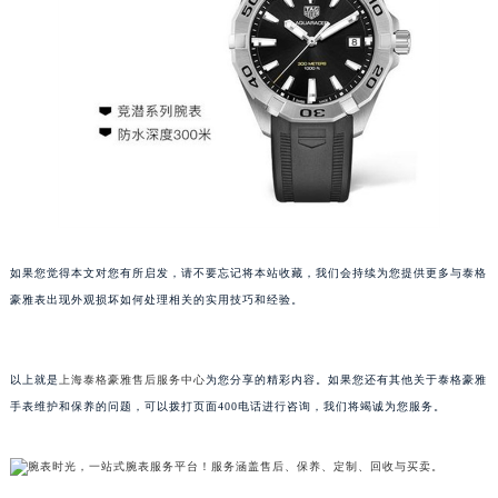
吉林省辽源市龙山区人民大街泰格豪雅售后服务中心（需提前预约）
吉林省梅河口市新华街道梅河大街泰格豪雅售后服务中心（需提前预约）
吉林省四平市铁东区紫气大路与南九经街交汇处泰格豪雅售后服务中心（需提前预约）
吉林省松原市宁江区五环大街泰格豪雅售后服务中心（需提前预约）
吉林省通化市东昌区环通乡江南大街泰格豪雅售后服务中心（需提前预约）
吉林省延边市延吉市解放路泰格豪雅售后服务中心（需提前预约）
辽宁省鞍山市铁东区站前街泰格豪雅售后服务中心（需提前预约）
辽宁省本溪市平山区胜利路泰格豪雅售后服务中心（需提前预约）
辽宁省朝阳市双塔区新华路泰格豪雅售后服务中心（需提前预约）
如果您觉得本文对您有所启发，请不要忘记将本站收藏，我们会持续为您提供更多与泰格
豪雅表出现外观损坏如何处理相关的实用技巧和经验。
辽宁省丹东市振兴区七经街泰格豪雅售后服务中心（需提前预约）
辽宁省抚顺市新抚区东一路泰格豪雅售后服务中心（需提前预约）
辽宁省阜新市海州区解放大街泰格豪雅售后服务中心（需提前预约）
以上就是
上海泰格豪雅售后服务中心
为您分享的精彩内容。如果您还有其他关于泰格豪雅
辽宁省葫芦岛市连山区中央路泰格豪雅售后服务中心（需提前预约）
手表维护和保养的问题，可以拨打页面400电话进行咨询，我们将竭诚为您服务。
辽宁省锦州市古塔区中央大街泰格豪雅售后服务中心（需提前预约）
辽宁省辽阳市白塔区新运大街泰格豪雅售后服务中心（需提前预约）
辽宁省盘锦市兴隆台区石油大街泰格豪雅售后服务中心（需提前预约）