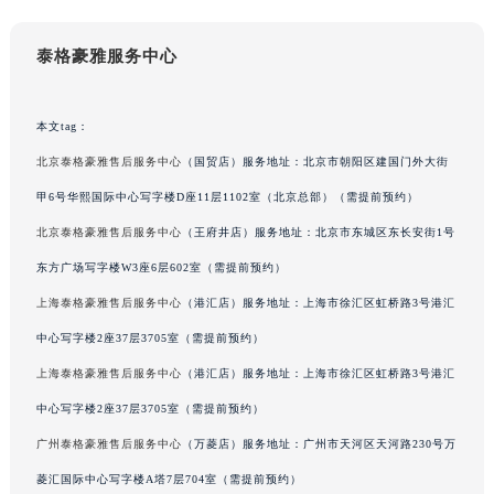
辽宁省铁岭市银州区南马路泰格豪雅售后服务中心（需提前预约）
辽宁省营口市站前区市府路与渤海大街交叉口泰格豪雅售后服务中心（需提前预约）
泰格豪雅服务中心
辽宁省沈阳市沈河区中街路137号亨得利名表维修授权店1楼泰格豪雅售后服务中心（需提前预约）
辽宁省沈阳市沈河区中街路83号亨得利名表维修授权店1楼泰格豪雅售后服务中心（需提前预约）
本文tag：
北京市朝阳区建国门外大街甲6号华熙国际中心D座11层1102室泰格豪雅售后服务中心（北京总部）（需提前预约）
北京泰格豪雅售后服务中心
（国贸店）服务地址：北京市朝阳区建国门外大街
北京市东城区东长安街1号王府井东方广场W3座6层602室泰格豪雅售后服务中心（需提前预约）
甲6号华熙国际中心写字楼D座11层1102室（北京总部）（需提前预约）
河北省保定市竞秀区朝阳北大街北国先天下泰格豪雅售后服务中心（需提前预约）
北京泰格豪雅售后服务中心
（王府井店）服务地址：北京市东城区东长安街1号
内蒙古自治区阿拉善盟市左旗土尔扈特大街泰格豪雅售后服务中心（需提前预约）
内蒙古自治区巴彦淖尔市临河区新华街泰格豪雅售后服务中心（需提前预约）
东方广场写字楼W3座6层602室（需提前预约）
内蒙古自治区包头市青山区幸福路甲3号王府井百货名表维修泰格豪雅售后服务中心（需提前预约）
上海泰格豪雅售后服务中心
（港汇店）服务地址：上海市徐汇区虹桥路3号港汇
内蒙古自治区赤峰市红山区哈达街泰格豪雅售后服务中心（需提前预约）
中心写字楼2座37层3705室（需提前预约）
内蒙古自治区鄂尔多斯市东胜区伊金霍洛街泰格豪雅售后服务中心（需提前预约）
上海泰格豪雅售后服务中心
（港汇店）服务地址：上海市徐汇区虹桥路3号港汇
内蒙古自治区呼伦贝尔市海拉尔区中央街泰格豪雅售后服务中心（需提前预约）
中心写字楼2座37层3705室（需提前预约）
内蒙古自治区通辽市科尔沁区明仁大街泰格豪雅售后服务中心（需提前预约）
广州泰格豪雅售后服务中心
（万菱店）服务地址：广州市天河区天河路230号万
内蒙古自治区乌海市海勃湾区人民南路泰格豪雅售后服务中心（需提前预约）
菱汇国际中心写字楼A塔7层704室（需提前预约）
内蒙古自治区乌兰察布市集宁区恩和大街泰格豪雅售后服务中心（需提前预约）