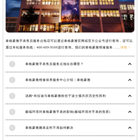
江西省景德镇市珠山区珠山中路泰格豪雅售后服务中心（需提前预约）
江西省九江市浔阳区浔阳路泰格豪雅售后服务中心（需提前预约）
江西省南昌市红谷滩新区红谷中大道998号绿地双子塔（中央广场）A1座办公楼14层1407室泰格豪雅售后服务中心（需提前预约）
江西省萍乡市安源区萍安北大道与康庄路交叉口泰格豪雅售后服务中心（需提前预约）
泰格豪雅手表售后服务点电话可以通过泰格豪雅官网或官方公众号进行查询，还可以
江西省上饶市信州区滨江西路泰格豪雅售后服务中心（需提前预约）
通过本站服务热线：400-609-9509进行查询。我们的泰格豪雅维修服务......
详情 >
江西省新余市渝水区北湖西路泰格豪雅售后服务中心（需提前预约）
江西省宜春市袁州区中山中路泰格豪雅售后服务中心（需提前预约）
2
泰格豪雅手表售后服务点地址在哪里？
江西省鹰潭市月湖区胜利东路泰格豪雅售后服务中心（需提前预约）
山东省德州市德城区东风中路泰格豪雅售后服务中心（需提前预约）
3
泰格豪雅维修保养服务中心介绍 | 泰格豪雅
山东省东营市东营区济南路泰格豪雅售后服务中心（需提前预约）
山东省济南市历下区经十路11111号华润中心写字楼（万象城）15层1508室泰格豪雅售后服务中心（需提前预约）
4
汤姆•布拉迪与泰格豪雅粉丝于波士顿共庆历史性胜利
山东省济宁市任城区太白楼路泰格豪雅售后服务中心（需提前预约）
山东省莱芜市文化南路8号银座商城名表维修一楼名表维修泰格豪雅售后服务中心（需提前预约）
5
极端环境对泰格豪雅手表的影响(极端环境对手表的危害)
山东省临沂市兰山区解放路泰格豪雅售后服务中心（需提前预约）
6
泰格豪雅腕表走时不准如何解决
山东省日照市东港区烟台路泰格豪雅售后服务中心（需提前预约）
山东省泰安市泰山区财源街道泰山大街泰格豪雅售后服务中心（需提前预约）