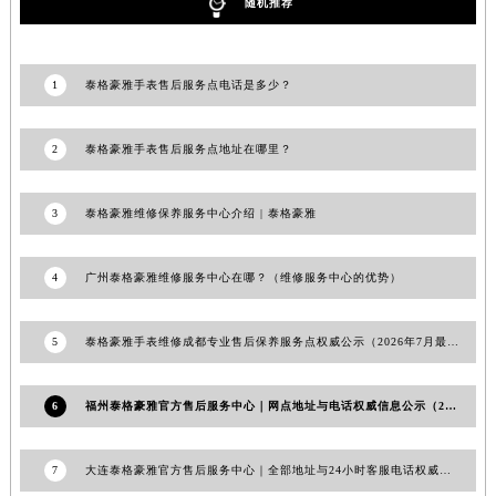
随机推荐
澳门特别行政区风顺堂区南湾大马路泰格豪雅售后服务中心（需提前预约）
澳门特别行政区花地玛堂区关闸广场泰格豪雅售后服务中心（需提前预约）
澳门特别行政区花王堂区大三巴商圈泰格豪雅售后服务中心（需提前预约）
1
泰格豪雅手表售后服务点电话是多少？
澳门特别行政区嘉模堂区官也街泰格豪雅售后服务中心（需提前预约）
澳门省路氹城市金光大道泰格豪雅售后服务中心（需提前预约）
2
泰格豪雅手表售后服务点地址在哪里？
澳门特别行政区望德堂区塔石广场泰格豪雅售后服务中心（需提前预约）
福建省福州市鼓楼区五四路128-1号恒力城写字楼15层03室泰格豪雅售后服务中心（需提前预约）
3
泰格豪雅维修保养服务中心介绍 | 泰格豪雅
福建省厦门市思明区湖滨东路95号万象城华润大厦B座11层1104室泰格豪雅售后服务中心（需提前预约）
广东省潮州市潮安区新风路与潮汕路交汇处泰格豪雅售后服务中心（需提前预约）
4
广州泰格豪雅维修服务中心在哪？（维修服务中心的优势）
广东省广州市天河区天河路230号万菱汇国际中心A塔7层704室泰格豪雅售后服务中心（需提前预约）
广东省广州市越秀区环市东路371-375号世界贸易中心大厦南塔15层1507室泰格豪雅售后服务中心（需提前预约）
5
泰格豪雅手表维修成都专业售后保养服务点权威公示（2026年7月最新）
广东省河源市源城区越王大道泰格豪雅售后服务中心（需提前预约）
广东省惠州市惠城区江北文昌一路7号华贸大厦1座30层3005室泰格豪雅售后服务中心（需提前预约）
6
福州泰格豪雅官方售后服务中心｜网点地址与电话权威信息公示（2026年6月最新）
广东省江门市蓬江区广场西路泰格豪雅售后服务中心（需提前预约）
广东省揭阳市榕城进贤门步行街泰格豪雅售后服务中心（需提前预约）
7
大连泰格豪雅官方售后服务中心｜全部地址与24小时客服电话权威信息公告（2026年7月最新）
广东省茂名市电白区水东街道迎宾大道泰格豪雅售后服务中心（需提前预约）