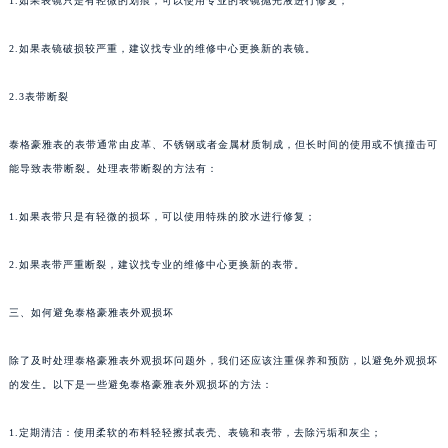
1.如果表镜只是有轻微的划痕，可以使用专业的表镜抛光液进行修复；
苏州市苏州工业园区星港街199号苏州中心办公楼C座22层08室（需提前预约）
武汉市江汉区解放大道686号世界贸易大厦38层09室（需提前预约）
2.如果表镜破损较严重，建议找专业的维修中心更换新的表镜。
南宁市青秀区金湖路59号地王大厦12楼1224室（需提前预约）
2.3表带断裂
合肥市蜀山区潜山路111号万象城华润大厦B座12楼03室（需提前预约）
泉州市丰泽区宝洲路729号浦西万达中心写字楼A座7楼709室（需提前预约）
泰格豪雅表的表带通常由皮革、不锈钢或者金属材质制成，但长时间的使用或不慎撞击可
青岛市南区山东路6号华润大厦B座22层04室（需提前预约）
能导致表带断裂。处理表带断裂的方法有：
烟台市芝罘区胜利路139号万达金融中心A座907室（需提前预约）
长春市朝阳区西安大路727号中银大厦A座(旺进大厦)18层09室（需提前预约）
1.如果表带只是有轻微的损坏，可以使用特殊的胶水进行修复；
贵阳市南明区都司高架桥路33号亨特国际金融中心14楼14D（需提前预约）
2.如果表带严重断裂，建议找专业的维修中心更换新的表带。
昆明市盘龙区北京路928号同德昆明广场写字楼10层06室（需提前预约）
石家庄市长安区中山东路39号勒泰中心写字楼B座13层07室（需提前预约）
三、如何避免泰格豪雅表外观损坏
西安市碑林区南关正街88号华侨城长安国际中心E座6楼10室（需提前预约）
海口市龙华区金贸东路5号海口华润大厦B座17层1707室（需提前预约）
除了及时处理泰格豪雅表外观损坏问题外，我们还应该注重保养和预防，以避免外观损坏
唐山市路南区新华东道100号万达广场写字楼A座10层1002室（需提前预约）
的发生。以下是一些避免泰格豪雅表外观损坏的方法：
台州市椒江区东海大道1800号腾达中心东1幢20楼2002室（需提前预约）
1.定期清洁：使用柔软的布料轻轻擦拭表壳、表镜和表带，去除污垢和灰尘；
内蒙古自治区呼和浩特市玉泉区大学西街70号华润万象城写字楼（鄂尔多斯大厦）23层2326室（需提前预约）