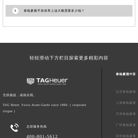
广东省梅州市梅江区金燕大道泰格豪雅售后服务中心（需提前预约）
8
泰格豪雅手表保养上油大概需要多少钱？
广东省清远市清城区湖西路泰格豪雅售后服务中心（需提前预约）
广东省汕头市龙湖区长平路泰格豪雅售后服务中心（需提前预约）
广东省汕尾市城区香洲街道园林社区翠园街泰格豪雅售后服务中心（需提前预约）
广东省韶关市武江区芙蓉新区与老城中心交汇处泰格豪雅售后服务中心（需提前预约）
广东省深圳市罗湖区深南东路5001号华润大厦17层1701室泰格豪雅售后服务中心（需提前预约）
轻轻滑动下方栏目探索更多精彩内容
广东省阳江市江城区东风一路泰格豪雅售后服务中心（需提前预约）
广东省云浮市云城区金山路泰格豪雅售后服务中心（需提前预约）
泰格豪雅中国
广东省湛江市赤坎区观海北路泰格豪雅售后服务中心（需提前预约）
广东省肇庆市端州区信安大道与砚都大道交汇处泰格豪雅售后服务中心（需提前预约）
北京泰格豪雅
广西壮族自治区百色市右江区中山二路泰格豪雅售后服务中心（需提前预约）
无惧挑战，成就自我。
广西壮族自治区北海市海城区北京路泰格豪雅售后服务中心（需提前预约）
上海泰格豪雅
TAG Heuer. Swiss Avant-Garde since 1860. ( corporate
广西壮族自治区崇左市江州区石景林街道友谊大道与丽川路交汇处泰格豪雅售后服务中心（需提前预约）
slogan )
天津泰格豪雅
广西壮族自治区防城港市港口区金花茶大道泰格豪雅售后服务中心（需提前预约）
广州泰格豪雅

总部服务热线
广西壮族自治区贵港市港北区港城街道布山大道与仙衣路交叉口泰格豪雅售后服务中心（需提前预约）
广西壮族自治区桂林市秀峰区红岭路泰格豪雅售后服务中心（需提前预约）
400-801-5612
深圳泰格豪雅