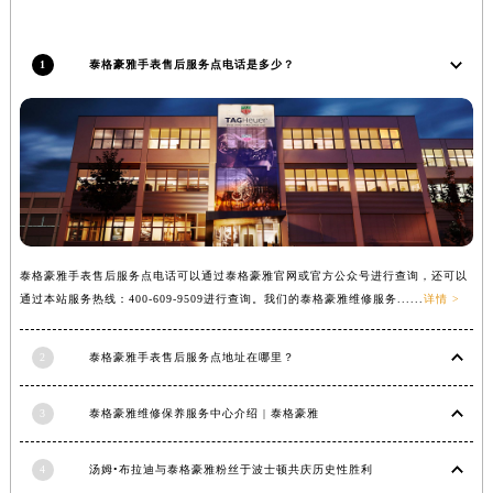
吉林省吉林市船营区河南街泰格豪雅售后服务中心（需提前预约）
吉林省辽源市龙山区人民大街泰格豪雅售后服务中心（需提前预约）
吉林省梅河口市新华街道梅河大街泰格豪雅售后服务中心（需提前预约）
1
泰格豪雅手表售后服务点电话是多少？
吉林省四平市铁东区紫气大路与南九经街交汇处泰格豪雅售后服务中心（需提前预约）
吉林省松原市宁江区五环大街泰格豪雅售后服务中心（需提前预约）
吉林省通化市东昌区环通乡江南大街泰格豪雅售后服务中心（需提前预约）
吉林省延边市延吉市解放路泰格豪雅售后服务中心（需提前预约）
辽宁省鞍山市铁东区站前街泰格豪雅售后服务中心（需提前预约）
辽宁省本溪市平山区胜利路泰格豪雅售后服务中心（需提前预约）
泰格豪雅手表售后服务点电话可以通过泰格豪雅官网或官方公众号进行查询，还可以
辽宁省朝阳市双塔区新华路泰格豪雅售后服务中心（需提前预约）
通过本站服务热线：400-609-9509进行查询。我们的泰格豪雅维修服务......
详情 >
辽宁省丹东市振兴区七经街泰格豪雅售后服务中心（需提前预约）
辽宁省抚顺市新抚区东一路泰格豪雅售后服务中心（需提前预约）
2
泰格豪雅手表售后服务点地址在哪里？
辽宁省阜新市海州区解放大街泰格豪雅售后服务中心（需提前预约）
辽宁省葫芦岛市连山区中央路泰格豪雅售后服务中心（需提前预约）
3
泰格豪雅维修保养服务中心介绍 | 泰格豪雅
辽宁省锦州市古塔区中央大街泰格豪雅售后服务中心（需提前预约）
辽宁省辽阳市白塔区新运大街泰格豪雅售后服务中心（需提前预约）
4
汤姆•布拉迪与泰格豪雅粉丝于波士顿共庆历史性胜利