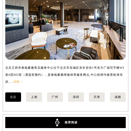
内蒙古自治区呼和浩特市玉泉区大学西街70号华润万象城写字楼（鄂尔多斯大厦）23层2326室（需提前预约）
甘肃省兰州市七里河区西津西路16号兰州中心写字楼21层2102室（需提前预约）
重庆市解放碑渝中区民权路28号英利国际金融中心写字楼20层01室（需提前预约）
黑龙江省大庆市萨尔图区会战大街泰格豪雅售后服务中心（需提前预约）
黑龙江省鹤岗市向阳区红军路泰格豪雅售后服务中心（需提前预约）
黑龙江省黑河市爱辉区中央街泰格豪雅售后服务中心（需提前预约）
黑龙江省鸡西市鸡冠区红军路泰格豪雅售后服务中心（需提前预约）
黑龙江省佳木斯市向阳区长安路泰格豪雅售后服务中心（需提前预约）
黑龙江省牡丹江市东安区太平路泰格豪雅售后服务中心（需提前预约）
北京王府井泰格豪雅售后服务中心位于北京市东城区东长安街1号东方广场写字楼W3
上
黑龙江省七台河市桃山区大同街泰格豪雅售后服务中心（需提前预约）
座6层602室（需提前预约），是泰格豪雅维修保养服务网点,中心技师均接受标准培
室
训....
详情 >
>
黑龙江省齐齐哈尔市龙沙区龙华路泰格豪雅售后服务中心（需提前预约）
黑龙江省双鸭山市尖山区新兴大街泰格豪雅售后服务中心（需提前预约）
北京
上海
广州
深圳
天津
成都
黑龙江省绥化市北林区新华街与康庄路交叉口泰格豪雅售后服务中心（需提前预约）
黑龙江省伊春市伊美区通河路泰格豪雅售后服务中心（需提前预约）
吉林省白城市洮北区明仁南街泰格豪雅售后服务中心（需提前预约）
推荐阅读
吉林省白山市浑江区浑江大街泰格豪雅售后服务中心（需提前预约）