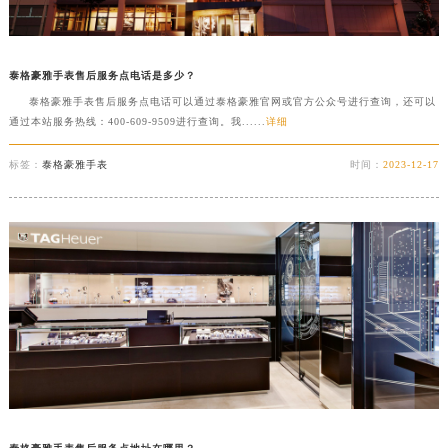
常州市新北区龙锦路1590号现代传媒中心写字楼5号楼10层1008室（需提前预约）
徐州市鼓楼区淮海东路29号苏宁广场IFC国际金融中心写字楼35层3508室（需提前预约）
扬州市邗江区国展路29号星耀天地写字楼1号楼18层1803室（需提前预约）
泰格豪雅手表售后服务点电话是多少？
盐城市盐都区世纪大道5号盐城金融城写字楼1号楼16层1604室（需提前预约）
泰格豪雅手表售后服务点电话可以通过泰格豪雅官网或官方公众号进行查询，还可以
泰州市海陵区永定东路399号置地商务中心东塔写字楼（华润万象城）17层1706室（需提前预约）
通过本站服务热线：400-609-9509进行查询。我......
详细
宁波市江北区大闸南路500号来福士广场办公楼20层2009室（需提前预约）
标签：
泰格豪雅手表
时间：
2023-12-17
杭州市上城区钱江路1366号华润大厦写字楼A座5层503-5室（需提前预约）
金华市金东区东市南街777号金华万达广场写字楼4号楼22层2209室（需提前预约）
绍兴市越城区胜利东路379号世茂天际中心写字楼8层805室（需提前预约）
嘉兴市南湖区广益路705号嘉兴世界贸易中心写字楼A座13层1304室（需提前预约）
南昌市红谷滩新区红谷中大道998号绿地双子塔（中央广场）A1座办公楼14层07室（需提前预约）
济南市历下区经十路11111号华润中心写字楼（万象城）15层1508室（需提前预约）
广州市天河区天河路230号万菱汇国际中心写字楼A塔7层704室（需提前预约）
广州市越秀区环市东路371-375号世界贸易中心大厦南塔写字楼15层07室（需提前预约）
深圳市罗湖区深南东路5001号华润大厦写字楼17层1701室（需提前预约）
惠州市惠城区江北文昌一路7号华贸大厦写字楼1座30层05室（需提前预约）