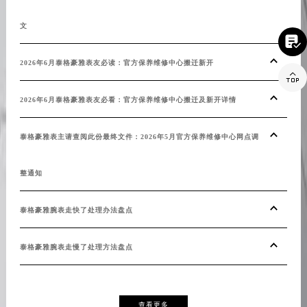
江西省吉安市吉州区井冈山大道泰格豪雅售后服务中心（需提前预约）
江西省景德镇市珠山区珠山中路泰格豪雅售后服务中心（需提前预约）
文
20

江西省九江市浔阳区浔阳路泰格豪雅售后服务中心（需提前预约）
江西省南昌市红谷滩新区红谷中大道998号绿地双子塔（中央广场）A1座办公楼14层1407室泰格豪雅售后服务中心（需提前预约）

2026年6月泰格豪雅表友必读：官方保养维修中心搬迁新开
20
江西省萍乡市安源区萍安北大道与康庄路交叉口泰格豪雅售后服务中心（需提前预约）
江西省上饶市信州区滨江西路泰格豪雅售后服务中心（需提前预约）
2026年6月泰格豪雅表友必看：官方保养维修中心搬迁及新开详情
温馨
江西省新余市渝水区北湖西路泰格豪雅售后服务中心（需提前预约）
江西省宜春市袁州区中山中路泰格豪雅售后服务中心（需提前预约）
泰格豪雅表主请查阅此份最终文件：2026年5月官方保养维修中心网点调
泰格
江西省鹰潭市月湖区胜利东路泰格豪雅售后服务中心（需提前预约）
整通知
泰格
山东省德州市德城区东风中路泰格豪雅售后服务中心（需提前预约）
山东省东营市东营区济南路泰格豪雅售后服务中心（需提前预约）
泰格豪雅腕表走快了处理办法盘点
泰格
山东省济南市历下区经十路11111号华润中心写字楼（万象城）15层1508室泰格豪雅售后服务中心（需提前预约）
山东省济宁市任城区太白楼路泰格豪雅售后服务中心（需提前预约）
泰格豪雅腕表走慢了处理方法盘点
山东省莱芜市文化南路8号银座商城名表维修一楼名表维修泰格豪雅售后服务中心（需提前预约）
山东省临沂市兰山区解放路泰格豪雅售后服务中心（需提前预约）
山东省日照市东港区烟台路泰格豪雅售后服务中心（需提前预约）