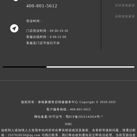

总部服务热线
澳门特别行政区大堂区议事亭前地（新马路）泰格豪雅售后服务中心（需提前预约）
400-801-5612
深圳泰格豪雅
澳门特别行政区风顺堂区南湾大马路泰格豪雅售后服务中心（需提前预约）
成都泰格豪雅
澳门特别行政区花地玛堂区关闸广场泰格豪雅售后服务中心（需提前预约）
营业时间：

澳门特别行政区花王堂区大三巴商圈泰格豪雅售后服务中心（需提前预约）
门店营业时间：09:00-19:30
澳门特别行政区嘉模堂区官也街泰格豪雅售后服务中心（需提前预约）
客服在线时间：8:00-22:00
客服及门店节假日不休
澳门省路氹城市金光大道泰格豪雅售后服务中心（需提前预约）
澳门特别行政区望德堂区塔石广场泰格豪雅售后服务中心（需提前预约）
福建省福州市鼓楼区五四路128-1号恒力城写字楼15层03室泰格豪雅售后服务中心（需提前预约）
福建省厦门市思明区湖滨东路95号万象城华润大厦B座11层1104室泰格豪雅售后服务中心（需提前预约）
广东省潮州市潮安区新风路与潮汕路交汇处泰格豪雅售后服务中心（需提前预约）
广东省广州市天河区天河路230号万菱汇国际中心A塔7层704室泰格豪雅售后服务中心（需提前预约）
广东省广州市越秀区环市东路371-375号世界贸易中心大厦南塔15层1507室泰格豪雅售后服务中心（需提前预约）
版权所有：
泰格豪雅售后维修服务中心 Copyright © 2018-2032
广东省河源市源城区越王大道泰格豪雅售后服务中心（需提前预约）
客户服务热线：
400-801-5612
广东省惠州市惠城区江北文昌一路7号华贸大厦1座30层3005室泰格豪雅售后服务中心（需提前预约）
网站备案/许可证号：鄂ICP备2025142024号-7
广东省江门市蓬江区广场西路泰格豪雅售后服务中心（需提前预约）
XML
广东省揭阳市榕城进贤门步行街泰格豪雅售后服务中心（需提前预约）
如权利人或知情人士发现本站内容存在事实错误或涉及版权、名誉权等侵权问题，请通过邮