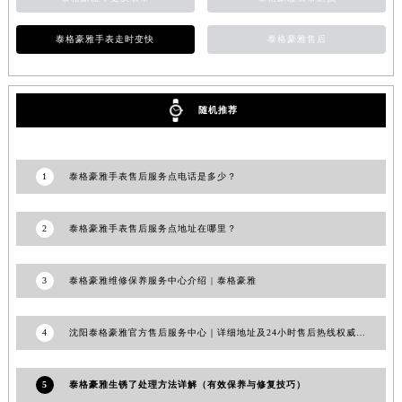
泰格豪雅，更换表带
泰格豪雅表带磨损
内蒙古自治区乌兰察布市集宁区恩和大街泰格豪雅售后服务中心（需提前预约）
内蒙古自治区锡林郭勒盟市锡林浩特市光明街与额尔敦路交叉口泰格豪雅售后服务中心（需提前预约）
泰格豪雅手表走时变快
泰格豪雅售后
内蒙古自治区兴安盟市乌兰浩特市兴安大街泰格豪雅售后服务中心（需提前预约）
山西省大同市平城区迎宾街泰格豪雅售后服务中心（需提前预约）
山西省晋城市城区黄华街泰格豪雅售后服务中心（需提前预约）
随机推荐
山西省晋中市榆次区顺城街泰格豪雅售后服务中心（需提前预约）
山西省临汾市尧都区解放路泰格豪雅售后服务中心（需提前预约）
1
泰格豪雅手表售后服务点电话是多少？
山西省吕梁市离石区永宁中路与建设街交叉口泰格豪雅售后服务中心（需提前预约）
山西省朔州市朔城区怡西路与鄯阳西街交汇处泰格豪雅售后服务中心（需提前预约）
山西省忻州市忻府区和平东街与七一南路交叉口泰格豪雅售后服务中心（需提前预约）
2
泰格豪雅手表售后服务点地址在哪里？
山西省阳泉市郊区平阳东街与新城大道交叉口泰格豪雅售后服务中心（需提前预约）
山西省运城市盐湖区河东街泰格豪雅售后服务中心（需提前预约）
3
泰格豪雅维修保养服务中心介绍 | 泰格豪雅
山西省长治市潞州区英雄中路泰格豪雅售后服务中心（需提前预约）
山西省太原市迎泽区迎泽街道解放路15号亨得利名表维修授权店3楼泰格豪雅售后服务中心（需提前预约）
4
沈阳泰格豪雅官方售后服务中心｜详细地址及24小时售后热线权威信息公告（2026年7月最新）
天津市和平区赤峰道136号天津国际金融中心26层2603室泰格豪雅售后服务中心（需提前预约）
安徽省安庆市迎江区人民路泰格豪雅售后服务中心（需提前预约）
5
泰格豪雅生锈了处理方法详解（有效保养与修复技巧）