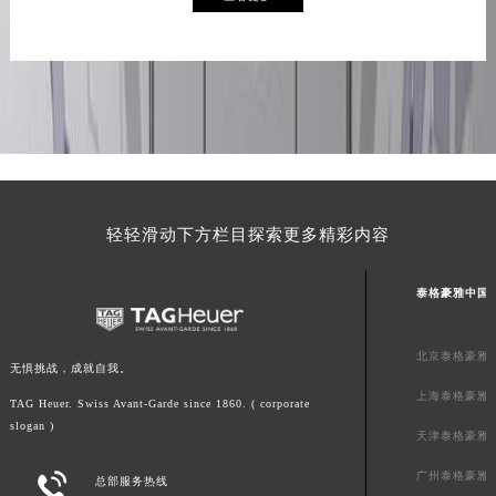
查看更多
山东省泰安市泰山区财源街道泰山大街泰格豪雅售后服务中心（需提前预约）
山东省威海市环翠区新威海路89号振华商厦一楼名表维修泰格豪雅售后服务中心（需提前预约）
山东省潍坊市奎文区东风东街泰格豪雅售后服务中心（需提前预约）
山东省枣庄市滕州市北辛路与善国路交叉口泰格豪雅售后服务中心（需提前预约）
山东省淄博市张店区金晶大道泰格豪雅售后服务中心（需提前预约）
上海市黄浦区南京东路299号宏伊国际广场写字楼8层806室泰格豪雅售后服务中心（需提前预约）
上海市徐汇区虹桥路3号港汇中心2座37层3705室泰格豪雅售后服务中心（需提前预约）
浙江省杭州市上城区钱江路1366号华润大厦A座5层503-5室泰格豪雅售后服务中心（需提前预约）
轻轻滑动下方栏目探索更多精彩内容
浙江省湖州市吴兴区劳动路泰格豪雅售后服务中心（需提前预约）
浙江省嘉兴市南湖区广益路705号嘉兴世界贸易中心A座13层1304室泰格豪雅售后服务中心（需提前预约）
泰格豪雅中国
浙江省金华市金东区东市南街777号金华万达广场4号楼22楼2209室泰格豪雅售后服务中心（需提前预约）
浙江省丽水市莲都区解放街泰格豪雅售后服务中心（需提前预约）
北京泰格豪雅
无惧挑战，成就自我。
浙江省宁波市江北区大闸南路500号来福士广场办公楼20层2009室泰格豪雅售后服务中心（需提前预约）
上海泰格豪雅
TAG Heuer. Swiss Avant-Garde since 1860. ( corporate
浙江省衢州市柯城区上街泰格豪雅售后服务中心（需提前预约）
slogan )
天津泰格豪雅
浙江省绍兴市越城区胜利东路379号世茂天际中心写字楼8层805室泰格豪雅售后服务中心（需提前预约）
浙江省舟山市定海区解放东路泰格豪雅售后服务中心（需提前预约）
广州泰格豪雅