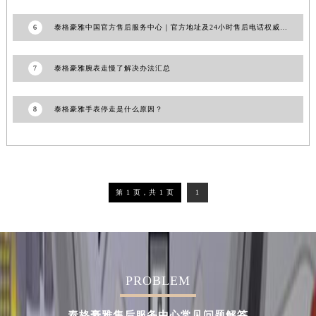
安徽省蚌埠市蚌山区淮河路泰格豪雅售后服务中心（需提前预约）
安徽省亳州市谯城区魏武大道泰格豪雅售后服务中心（需提前预约）
6
泰格豪雅中国官方售后服务中心｜官方地址及24小时售后电话权威信息通告（2026年6月最新）
安徽省池州市贵池区长江路泰格豪雅售后服务中心（需提前预约）
安徽省滁州市琅琊区南谯北路泰格豪雅售后服务中心（需提前预约）
7
泰格豪雅腕表走慢了解决办法汇总
安徽省阜阳市颍州区颍州北路泰格豪雅售后服务中心（需提前预约）
安徽省淮北市相山区淮海路泰格豪雅售后服务中心（需提前预约）
8
泰格豪雅手表停走是什么原因？
安徽省淮南市田家庵区国庆中路泰格豪雅售后服务中心（需提前预约）
安徽省黄山市屯溪区黄山西路泰格豪雅售后服务中心（需提前预约）
安徽省六安市金安区解放中路泰格豪雅售后服务中心（需提前预约）
安徽省马鞍山市雨山区湖南西路泰格豪雅售后服务中心（需提前预约）
第 1 页，共 1 页
1
安徽省宿州市埇桥区人民中路泰格豪雅售后服务中心（需提前预约）
安徽省铜陵市铜官区石城大道泰格豪雅售后服务中心（需提前预约）
安徽省芜湖市镜湖区中山路步行街泰格豪雅售后服务中心（需提前预约）
安徽省宣城市宣州区叠嶂西路泰格豪雅售后服务中心（需提前预约）
PROBLEM
福建省龙岩市新罗区九一南路泰格豪雅售后服务中心（需提前预约）
福建省南平市建阳区人民西路泰格豪雅售后服务中心（需提前预约）