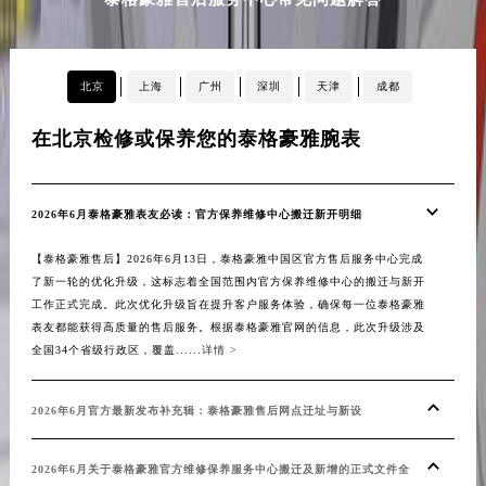
泰格豪雅售后服务中心常见问题解答
福建省宁德市蕉城区天湖东路泰格豪雅售后服务中心（需提前预约）
福建省莆田市城厢区霞林街道荔华东大道泰格豪雅售后服务中心（需提前预约）
福建省三明市三元区东乾二路泰格豪雅售后服务中心（需提前预约）
北京
上海
广州
深圳
天津
成都
福建省漳州市龙文区步港路泰格豪雅售后服务中心（需提前预约）
江苏省常州市新北区龙锦路1590号现代传媒中心5号楼10层1008室泰格豪雅售后服务中心（需提前预约）
在北京检修或保养您的泰格豪雅腕表
在
江苏省淮安市清江浦区淮海北路泰格豪雅售后服务中心（需提前预约）
江苏省连云港市海州区通灌北路泰格豪雅售后服务中心（需提前预约）
2026年6月泰格豪雅表友必读：官方保养维修中心搬迁新开明细
20
江苏省南京市秦淮区中山南路1号南京中心22层22-C1-C3室泰格豪雅售后服务中心（需提前预约）
江苏省宿迁市宿城区西湖路泰格豪雅售后服务中心（需提前预约）
【泰格豪雅售后】2026年6月13日，泰格豪雅中国区官方售后服务中心完成
表
江苏省泰州市海陵区永定东路399号置地商务中心东塔（华润万象城）17层1706室泰格豪雅售后服务中心（需提前预约）
了新一轮的优化升级，这标志着全国范围内官方保养维修中心的搬迁与新开
工作正式完成。此次优化升级旨在提升客户服务体验，确保每一位泰格豪雅
江苏省徐州市鼓楼区淮海东路29号苏宁广场IFC国际金融中心35层3508室泰格豪雅售后服务中心（需提前预约）
【泰
表友都能获得高质量的售后服务。根据泰格豪雅官网的信息，此次升级涉及
江苏省盐城市盐都区世纪大道5号盐城金融城写字楼1号楼16层1604室泰格豪雅售后服务中心（需提前预约）
的全
全国34个省级行政区，覆盖......
详情 >
举措
江苏省扬州市邗江区国展路29号星耀天地写字楼1号楼18层1803室泰格豪雅售后服务中心（需提前预约）
表主
江苏省镇江市京口区中山东路泰格豪雅售后服务中心（需提前预约）
程，聚
2026年6月官方最新发布补充辑：泰格豪雅售后网点迁址与新设
江西省抚州市临川区赣东大道泰格豪雅售后服务中心（需提前预约）
江西省赣州市章贡区文清路泰格豪雅售后服务中心（需提前预约）
20
2026年6月关于泰格豪雅官方维修保养服务中心搬迁及新增的正式文件全