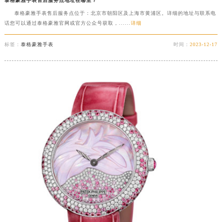
泰格豪雅手表售后服务点地址在哪里？
厦门市思明区湖滨东路95号华润大厦写字楼B座11层1104室（需提前预约）
泰格豪雅手表售后服务点位于：北京市朝阳区及上海市黄浦区。详细的地址与联系电
福州市鼓楼区五四路128-1号恒力城写字楼15层03室（需提前预约）
话您可以通过泰格豪雅官网或官方公众号获取，......
详细
成都市锦江区人民东路6号SAC东原中心写字楼24层2406B室（需提前预约）
重庆市江北区观音桥步行街2号融恒时代广场写字楼9层902室（需提前预约）
标签：
泰格豪雅手表
时间：
2023-12-17
长沙市芙蓉区定王台街道建湘路393号世茂环球金融中心写字楼（芙蓉广场）10层13室（需提前预约）
郑州市二七区铭功路10号华润大厦写字楼29层2905室（需提前预约）
太原市迎泽区解放路15号亨得利名表服务中心（品牌授权店）3层整层（需提前预约）
沈阳市沈河区中街路137号亨得利名表服务中心（品牌授权店）1层整层（需提前预约）
沈阳市沈河区中街路83号亨得利名表服务中心（品牌授权店）1层整层（需提前预约）
乌鲁木齐市天山区红山路26号时代广场（CCMALL）C座17层17-B（需提前预约）
温州市鹿城区锦绣路1067号置信广场10层1015室（需提前预约）
哈尔滨市道里区友谊西路600号富力中心T2座写字楼29层03室（需提前预约）
大连市中山区人民路15号国际金融大厦7层G室（需提前预约）
佛山市禅城区季华五路57号万科金融中心C座12层1205室（需提前预约）
东莞市东城街道鸿福东路1号民盈国贸中心T1写字楼9层907室（需提前预约）
无锡市梁溪区人民中路139号恒隆广场写字楼1座11层1104室（需提前预约）