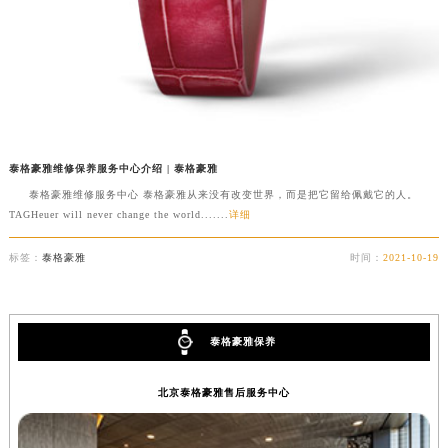
南通市崇川区工农路57号圆融广场写字楼16层1603室（需提前预约）
苏州市苏州工业园区星港街199号苏州中心办公楼C座22层08室（需提前预约）
武汉市江汉区解放大道686号世界贸易大厦38层09室（需提前预约）
南宁市青秀区金湖路59号地王大厦12楼1224室（需提前预约）
合肥市蜀山区潜山路111号万象城华润大厦B座12楼03室（需提前预约）
泉州市丰泽区宝洲路729号浦西万达中心写字楼A座7楼709室（需提前预约）
泰格豪雅维修保养服务中心介绍 | 泰格豪雅
青岛市南区山东路6号华润大厦B座22层04室（需提前预约）
泰格豪雅维修服务中心 泰格豪雅从来没有改变世界，而是把它留给佩戴它的人。
烟台市芝罘区胜利路139号万达金融中心A座907室（需提前预约）
TAGHeuer will never change the world.......
详细
长春市朝阳区西安大路727号中银大厦A座(旺进大厦)18层09室（需提前预约）
贵阳市南明区都司高架桥路33号亨特国际金融中心14楼14D（需提前预约）
标签：
泰格豪雅
时间：
2021-10-19
昆明市盘龙区北京路928号同德昆明广场写字楼10层06室（需提前预约）
石家庄市长安区中山东路39号勒泰中心写字楼B座13层07室（需提前预约）
西安市碑林区南关正街88号华侨城长安国际中心E座6楼10室（需提前预约）
泰格豪雅保养
海口市龙华区金贸东路5号海口华润大厦B座17层1707室（需提前预约）
北京泰格豪雅售后服务中心
唐山市路南区新华东道100号万达广场写字楼A座10层1002室（需提前预约）
台州市椒江区东海大道1800号腾达中心东1幢20楼2002室（需提前预约）