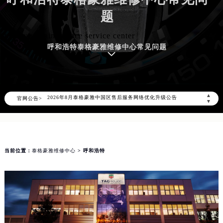
呼和浩特泰格豪雅维修中心常见问
题
tagheuer maintenance service center
呼和浩特泰格豪雅维修中心常见问题
2026年8月泰格豪雅中国区售后服务网络优化升级公告
▲
官网公告>
2026年8月泰格豪雅全国官方售后客户服务热线：400-801-5612
▼
泰格豪雅官方全国统一服务热线400-801-5612，服务覆盖中国大陆、香港、澳门、台湾全部区域（非大陆需加拨“+86”）
2026年8月泰格豪雅售后服务中心最新网点地址：
北京市朝阳区建国门外大街甲6号华熙国际中心写字楼D座11层1102室（北京总部）（需提前预约）
当前位置：
泰格豪雅维修中心
> 呼和浩特
北京市东城区东长安街1号东方广场写字楼W3座6层602室（需提前预约）
天津市和平区赤峰道136号天津国际金融中心写字楼26层2603室（需提前预约）
上海市徐汇区虹桥路3号港汇中心写字楼2座37层3705室（需提前预约）
上海市黄浦区南京东路299号宏伊国际广场写字楼8层806室（需提前预约）
南京市秦淮区中山南路1号（新街口）南京中心写字楼22层C1-1室（需提前预约）