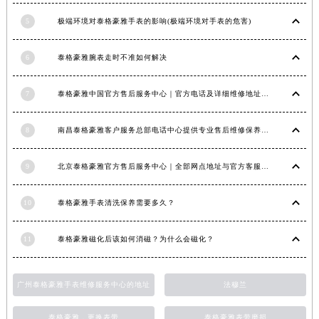
辽宁省盘锦市兴隆台区石油大街泰格豪雅售后服务中心（需提前预约）
5
极端环境对泰格豪雅手表的影响(极端环境对手表的危害)
辽宁省铁岭市银州区南马路泰格豪雅售后服务中心（需提前预约）
辽宁省营口市站前区市府路与渤海大街交叉口泰格豪雅售后服务中心（需提前预约）
6
泰格豪雅腕表走时不准如何解决
辽宁省沈阳市沈河区中街路137号亨得利名表维修授权店1楼泰格豪雅售后服务中心（需提前预约）
辽宁省沈阳市沈河区中街路83号亨得利名表维修授权店1楼泰格豪雅售后服务中心（需提前预约）
7
泰格豪雅中国官方售后服务中心｜官方电话及详细维修地址权威信息公告（2026年7月最新）
北京市朝阳区建国门外大街甲6号华熙国际中心D座11层1102室泰格豪雅售后服务中心（北京总部）（需提前预约）
北京市东城区东长安街1号王府井东方广场W3座6层602室泰格豪雅售后服务中心（需提前预约）
8
南昌泰格豪雅客户服务总部电话中心提供专业售后维修保养服务权威公示（2026年7月最新）
河北省保定市竞秀区朝阳北大街北国先天下泰格豪雅售后服务中心（需提前预约）
内蒙古自治区阿拉善盟市左旗土尔扈特大街泰格豪雅售后服务中心（需提前预约）
9
北京泰格豪雅官方售后服务中心｜全部网点地址与官方客服电话权威信息公告（2026年7月最新）
内蒙古自治区巴彦淖尔市临河区新华街泰格豪雅售后服务中心（需提前预约）
内蒙古自治区包头市青山区幸福路甲3号王府井百货名表维修泰格豪雅售后服务中心（需提前预约）
10
泰格豪雅手表清洗保养需要多久？
内蒙古自治区赤峰市红山区哈达街泰格豪雅售后服务中心（需提前预约）
11
泰格豪雅磁化后该如何消磁？为什么会磁化？
内蒙古自治区鄂尔多斯市东胜区伊金霍洛街泰格豪雅售后服务中心（需提前预约）
内蒙古自治区呼伦贝尔市海拉尔区中央街泰格豪雅售后服务中心（需提前预约）
内蒙古自治区通辽市科尔沁区明仁大街泰格豪雅售后服务中心（需提前预约）
广州泰格豪雅手表维修服务中心的地址
法穆兰
内蒙古自治区乌海市海勃湾区人民南路泰格豪雅售后服务中心（需提前预约）