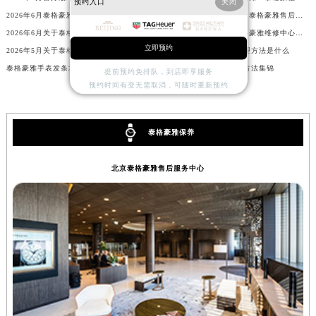
预约入口
关闭
2026年6月泰格豪雅表友必备手册：售后网点搬迁及新开
2026年6月官方最后告知：泰格豪雅售后网点迁址与增设
北京市朝阳区建国门外大街甲6号华熙国际中心D座11层1102室泰格豪雅售后服务中心（北京总部）（需提前预约）
2026年6月关于泰格豪雅官方售后网络搬迁及新增的补充说明
2026年5月官方发布：泰格豪雅维修中心及保养网点搬迁与新增
北京市东城区东长安街1号王府井东方广场W3座6层602室泰格豪雅售后服务中心（需提前预约）
立即预约
2026年5月关于泰格豪雅官方维修保养中心网点搬迁新增的公告
泰格豪雅手表表带太紧处理方法是什么
河北省保定市竞秀区朝阳北大街北国先天下泰格豪雅售后服务中心（需提前预约）
泰格豪雅手表发条坏了解决办法详解
泰格豪雅腕表进水了解决方法集锦
提前预约免排队，到店即享服务
内蒙古自治区阿拉善盟市左旗土尔扈特大街泰格豪雅售后服务中心（需提前预约）
预约时间有变无需取消，可随时重新预约
内蒙古自治区巴彦淖尔市临河区新华街泰格豪雅售后服务中心（需提前预约）
内蒙古自治区包头市青山区幸福路甲3号王府井百货名表维修泰格豪雅售后服务中心（需提前预约）
泰格豪雅保养
内蒙古自治区赤峰市红山区哈达街泰格豪雅售后服务中心（需提前预约）
内蒙古自治区鄂尔多斯市东胜区伊金霍洛街泰格豪雅售后服务中心（需提前预约）
北京泰格豪雅售后服务中心
内蒙古自治区呼伦贝尔市海拉尔区中央街泰格豪雅售后服务中心（需提前预约）
内蒙古自治区通辽市科尔沁区明仁大街泰格豪雅售后服务中心（需提前预约）
内蒙古自治区乌海市海勃湾区人民南路泰格豪雅售后服务中心（需提前预约）
内蒙古自治区乌兰察布市集宁区恩和大街泰格豪雅售后服务中心（需提前预约）
内蒙古自治区锡林郭勒盟市锡林浩特市光明街与额尔敦路交叉口泰格豪雅售后服务中心（需提前预约）
内蒙古自治区兴安盟市乌兰浩特市兴安大街泰格豪雅售后服务中心（需提前预约）
山西省大同市平城区迎宾街泰格豪雅售后服务中心（需提前预约）
山西省晋城市城区黄华街泰格豪雅售后服务中心（需提前预约）