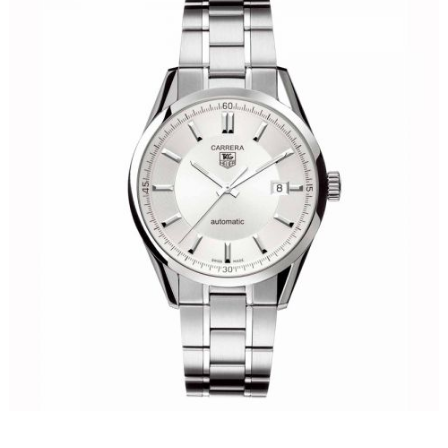
郑州市二七区铭功路10号华润大厦写字楼29层2905室（需提前预约）
太原市迎泽区解放路15号亨得利名表服务中心（品牌授权店）3层整层（需提前预约）
沈阳市沈河区中街路137号亨得利名表服务中心（品牌授权店）1层整层（需提前预约）
沈阳市沈河区中街路83号亨得利名表服务中心（品牌授权店）1层整层（需提前预约）
乌鲁木齐市天山区红山路26号时代广场（CCMALL）C座17层17-B（需提前预约）
温州市鹿城区锦绣路1067号置信广场10层1015室（需提前预约）
哈尔滨市道里区友谊西路600号富力中心T2座写字楼29层03室（需提前预约）
大连市中山区人民路15号国际金融大厦7层G室（需提前预约）
佛山市禅城区季华五路57号万科金融中心C座12层1205室（需提前预约）
东莞市东城街道鸿福东路1号民盈国贸中心T1写字楼9层907室（需提前预约）
无锡市梁溪区人民中路139号恒隆广场写字楼1座11层1104室（需提前预约）
南通市崇川区工农路57号圆融广场写字楼16层1603室（需提前预约）
苏州市苏州工业园区星港街199号苏州中心办公楼C座22层08室（需提前预约）
武汉市江汉区解放大道686号世界贸易大厦38层09室（需提前预约）
南宁市青秀区金湖路59号地王大厦12楼1224室（需提前预约）
合肥市蜀山区潜山路111号万象城华润大厦B座12楼03室（需提前预约）