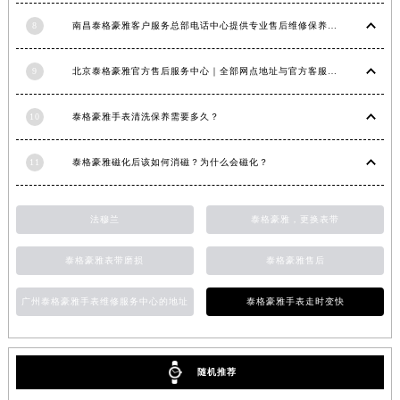
江苏省淮安市清江浦区淮海北路泰格豪雅售后服务中心（需提前预约）
8
南昌泰格豪雅客户服务总部电话中心提供专业售后维修保养服务权威公示（2026年7月最新）
江苏省连云港市海州区通灌北路泰格豪雅售后服务中心（需提前预约）
9
北京泰格豪雅官方售后服务中心｜全部网点地址与官方客服电话权威信息公告（2026年7月最新）
江苏省南京市秦淮区中山南路1号南京中心22层22-C1-C3室泰格豪雅售后服务中心（需提前预约）
江苏省宿迁市宿城区西湖路泰格豪雅售后服务中心（需提前预约）
10
泰格豪雅手表清洗保养需要多久？
江苏省泰州市海陵区永定东路399号置地商务中心东塔（华润万象城）17层1706室泰格豪雅售后服务中心（需提前预约）
江苏省徐州市鼓楼区淮海东路29号苏宁广场IFC国际金融中心35层3508室泰格豪雅售后服务中心（需提前预约）
11
泰格豪雅磁化后该如何消磁？为什么会磁化？
江苏省盐城市盐都区世纪大道5号盐城金融城写字楼1号楼16层1604室泰格豪雅售后服务中心（需提前预约）
江苏省扬州市邗江区国展路29号星耀天地写字楼1号楼18层1803室泰格豪雅售后服务中心（需提前预约）
法穆兰
泰格豪雅，更换表带
江苏省镇江市京口区中山东路泰格豪雅售后服务中心（需提前预约）
江西省抚州市临川区赣东大道泰格豪雅售后服务中心（需提前预约）
泰格豪雅表带磨损
泰格豪雅售后
江西省赣州市章贡区文清路泰格豪雅售后服务中心（需提前预约）
江西省吉安市吉州区井冈山大道泰格豪雅售后服务中心（需提前预约）
广州泰格豪雅手表维修服务中心的地址
泰格豪雅手表走时变快
江西省景德镇市珠山区珠山中路泰格豪雅售后服务中心（需提前预约）
江西省九江市浔阳区浔阳路泰格豪雅售后服务中心（需提前预约）
随机推荐
江西省南昌市红谷滩新区红谷中大道998号绿地双子塔（中央广场）A1座办公楼14层1407室泰格豪雅售后服务中心（需提前预约）
江西省萍乡市安源区萍安北大道与康庄路交叉口泰格豪雅售后服务中心（需提前预约）