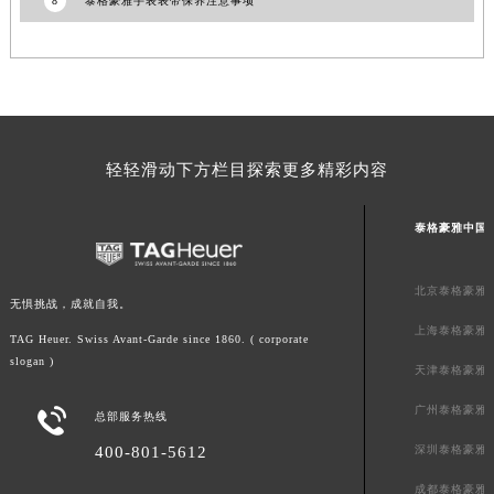
8
泰格豪雅手表表带保养注意事项
上海市黄浦区南京东路299号宏伊国际广场写字楼8层806室泰格豪雅售后服务中心（需提前预约）
上海市徐汇区虹桥路3号港汇中心2座37层3705室泰格豪雅售后服务中心（需提前预约）
浙江省杭州市上城区钱江路1366号华润大厦A座5层503-5室泰格豪雅售后服务中心（需提前预约）
浙江省湖州市吴兴区劳动路泰格豪雅售后服务中心（需提前预约）
浙江省嘉兴市南湖区广益路705号嘉兴世界贸易中心A座13层1304室泰格豪雅售后服务中心（需提前预约）
轻轻滑动下方栏目探索更多精彩内容
浙江省金华市金东区东市南街777号金华万达广场4号楼22楼2209室泰格豪雅售后服务中心（需提前预约）
浙江省丽水市莲都区解放街泰格豪雅售后服务中心（需提前预约）
泰格豪雅中国
浙江省宁波市江北区大闸南路500号来福士广场办公楼20层2009室泰格豪雅售后服务中心（需提前预约）
浙江省衢州市柯城区上街泰格豪雅售后服务中心（需提前预约）
北京泰格豪雅
无惧挑战，成就自我。
浙江省绍兴市越城区胜利东路379号世茂天际中心写字楼8层805室泰格豪雅售后服务中心（需提前预约）
上海泰格豪雅
浙江省舟山市定海区解放东路泰格豪雅售后服务中心（需提前预约）
TAG Heuer. Swiss Avant-Garde since 1860. ( corporate
slogan )
澳门特别行政区大堂区议事亭前地（新马路）泰格豪雅售后服务中心（需提前预约）
天津泰格豪雅
澳门特别行政区风顺堂区南湾大马路泰格豪雅售后服务中心（需提前预约）
广州泰格豪雅

总部服务热线
澳门特别行政区花地玛堂区关闸广场泰格豪雅售后服务中心（需提前预约）
400-801-5612
深圳泰格豪雅
澳门特别行政区花王堂区大三巴商圈泰格豪雅售后服务中心（需提前预约）
成都泰格豪雅
澳门特别行政区嘉模堂区官也街泰格豪雅售后服务中心（需提前预约）