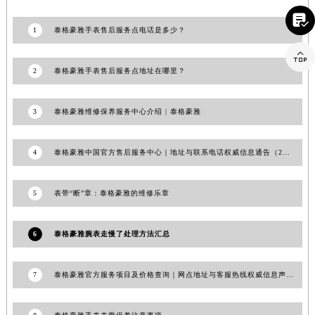

江西省上饶市信州区滨江西路泰格豪雅售后服务中心（需提前预约）
1
泰格豪雅手表售后服务点电话是多少？
江西省新余市渝水区北湖西路泰格豪雅售后服务中心（需提前预约）

江西省宜春市袁州区中山中路泰格豪雅售后服务中心（需提前预约）
2
泰格豪雅手表售后服务点地址在哪里？
江西省鹰潭市月湖区胜利东路泰格豪雅售后服务中心（需提前预约）
山东省德州市德城区东风中路泰格豪雅售后服务中心（需提前预约）
3
泰格豪雅维修保养服务中心介绍 | 泰格豪雅
山东省东营市东营区济南路泰格豪雅售后服务中心（需提前预约）
山东省济南市历下区经十路11111号华润中心写字楼（万象城）15层1508室泰格豪雅售后服务中心（需提前预约）
4
泰格豪雅中国官方售后服务中心｜地址与联系电话权威信息通告（2026年6月最新）
山东省济宁市任城区太白楼路泰格豪雅售后服务中心（需提前预约）
山东省莱芜市文化南路8号银座商城名表维修一楼名表维修泰格豪雅售后服务中心（需提前预约）
5
表带“断”章：泰格豪雅的维修乐章
山东省临沂市兰山区解放路泰格豪雅售后服务中心（需提前预约）
山东省日照市东港区烟台路泰格豪雅售后服务中心（需提前预约）
6
泰格豪雅腕表走慢了处理方法汇总
山东省泰安市泰山区财源街道泰山大街泰格豪雅售后服务中心（需提前预约）
山东省威海市环翠区新威海路89号振华商厦一楼名表维修泰格豪雅售后服务中心（需提前预约）
山东省潍坊市奎文区东风东街泰格豪雅售后服务中心（需提前预约）
7
泰格豪雅官方服务项目及价格查询｜网点地址与客服热线权威信息声明（2026年7月最新）
山东省枣庄市滕州市北辛路与善国路交叉口泰格豪雅售后服务中心（需提前预约）
山东省淄博市张店区金晶大道泰格豪雅售后服务中心（需提前预约）