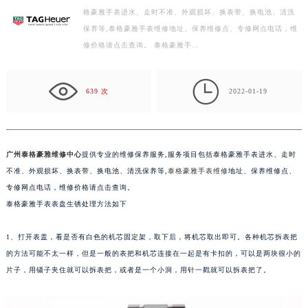
格豪雅手表进水、走时不准、外观损坏、换表带、换电池、清洗
宁波市江北区大闸南路500号来福士广场办公楼20层2009室（需提前预约）
保养等,泰格豪雅手表维修地址、保养维修点、专修网点电话，维
杭州市上城区钱江路1366号华润大厦写字楼A座5层503-5室（需提前预约）
修价格请点击查询。 泰格豪雅手…
金华市金东区东市南街777号金华万达广场写字楼4号楼22层2209室（需提前预约）
绍兴市越城区胜利东路379号世茂天际中心写字楼8层805室（需提前预约）

639 次
2022-01-19
嘉兴市南湖区广益路705号嘉兴世界贸易中心写字楼A座13层1304室（需提前预约）
南昌市红谷滩新区红谷中大道998号绿地双子塔（中央广场）A1座办公楼14层07室（需提前预约）
济南市历下区经十路11111号华润中心写字楼（万象城）15层1508室（需提前预约）
广州市天河区天河路230号万菱汇国际中心写字楼A塔7层704室（需提前预约）
广州泰格豪雅维修中心
提供专业的维修保养服务,服务项目包括泰格豪雅手表进水、走时
不准、外观损坏、换表带、换电池、清洗保养等,
泰格豪雅手表维修
地址、保养维修点、
广州市越秀区环市东路371-375号世界贸易中心大厦南塔写字楼15层07室（需提前预约）
专修网点电话，维修价格请点击查询。
深圳市罗湖区深南东路5001号华润大厦写字楼17层1701室（需提前预约）
泰格豪雅手表表盘生锈处理方法如下
惠州市惠城区江北文昌一路7号华贸大厦写字楼1座30层05室（需提前预约）
厦门市思明区湖滨东路95号华润大厦写字楼B座11层1104室（需提前预约）
1、打开表盖，看是否有白色的机芯固定架，取下后，将机芯取出即可。各种机芯拆表把
福州市鼓楼区五四路128-1号恒力城写字楼15层03室（需提前预约）
的方法可能不太一样，但是一般的表把和机芯连接在一起是有卡扣的，可以是两块很小的
成都市锦江区人民东路6号SAC东原中心写字楼24层2406B室（需提前预约）
片子，用镊子夹住就可以拆表把，或者是一个小洞，用针一戳就可以拆表把了。
重庆市江北区观音桥步行街2号融恒时代广场写字楼9层902室（需提前预约）
长沙市芙蓉区定王台街道建湘路393号世茂环球金融中心写字楼（芙蓉广场）10层13室（需提前预约）