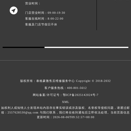
营业时间：
澳门省路氹城市金光大道泰格豪雅售后服务中心（需提前预约）

门店营业时间：09:00-19:30
澳门特别行政区望德堂区塔石广场泰格豪雅售后服务中心（需提前预约）
客服在线时间：8:00-22:00
福建省福州市鼓楼区五四路128-1号恒力城写字楼15层03室泰格豪雅售后服务中心（需提前预约）
客服及门店节假日不休
福建省厦门市思明区湖滨东路95号万象城华润大厦B座11层1104室泰格豪雅售后服务中心（需提前预约）
广东省潮州市潮安区新风路与潮汕路交汇处泰格豪雅售后服务中心（需提前预约）
广东省广州市天河区天河路230号万菱汇国际中心A塔7层704室泰格豪雅售后服务中心（需提前预约）
广东省广州市越秀区环市东路371-375号世界贸易中心大厦南塔15层1507室泰格豪雅售后服务中心（需提前预约）
广东省河源市源城区越王大道泰格豪雅售后服务中心（需提前预约）
广东省惠州市惠城区江北文昌一路7号华贸大厦1座30层3005室泰格豪雅售后服务中心（需提前预约）
版权所有：
泰格豪雅售后维修服务中心 Copyright © 2018-2032
广东省江门市蓬江区广场西路泰格豪雅售后服务中心（需提前预约）
客户服务热线：
400-801-5612
广东省揭阳市榕城进贤门步行街泰格豪雅售后服务中心（需提前预约）
网站备案/许可证号：鄂ICP备2025142024号-7
广东省茂名市电白区水东街道迎宾大道泰格豪雅售后服务中心（需提前预约）
XML
广东省梅州市梅江区金燕大道泰格豪雅售后服务中心（需提前预约）
如权利人或知情人士发现本站内容存在事实错误或涉及版权、名誉权等侵权问题，请通过邮
箱：2557628530@qq.com 与我们联系，我们将在收到通知后立即依法处理。当前页面信息
广东省清远市清城区湖西路泰格豪雅售后服务中心（需提前预约）
更新时间：2026-08-06T09:52:57+00:00
广东省汕头市龙湖区长平路泰格豪雅售后服务中心（需提前预约）
广东省汕尾市城区香洲街道园林社区翠园街泰格豪雅售后服务中心（需提前预约）