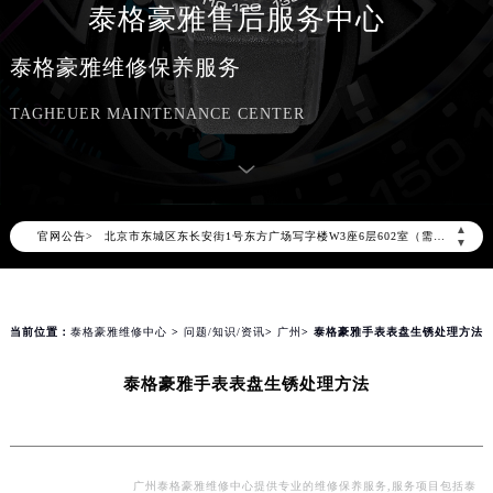
泰格豪雅售后服务中心
2026年8月泰格豪雅中国区售后服务网络优化升级公告
泰格豪雅维修保养服务
2026年8月泰格豪雅全国官方售后客户服务热线：400-801-5612
TAGHEUER MAINTENANCE CENTER
泰格豪雅官方全国统一服务热线400-801-5612，服务覆盖中国大陆、香港、澳门、台湾全部区域（非大陆需加拨“+86”）
2026年8月泰格豪雅售后服务中心最新网点地址：
北京市朝阳区建国门外大街甲6号华熙国际中心写字楼D座11层1102室（北京总部）（需提前预约）
北京市东城区东长安街1号东方广场写字楼W3座6层602室（需提前预约）
▲
官网公告>
▼
天津市和平区赤峰道136号天津国际金融中心写字楼26层2603室（需提前预约）
上海市徐汇区虹桥路3号港汇中心写字楼2座37层3705室（需提前预约）
上海市黄浦区南京东路299号宏伊国际广场写字楼8层806室（需提前预约）
当前位置：
泰格豪雅维修中心
>
问题/知识/资讯
>
广州
> 泰格豪雅手表表盘生锈处理方法
南京市秦淮区中山南路1号（新街口）南京中心写字楼22层C1-1室（需提前预约）
常州市新北区龙锦路1590号现代传媒中心写字楼5号楼10层1008室（需提前预约）
泰格豪雅手表表盘生锈处理方法
徐州市鼓楼区淮海东路29号苏宁广场IFC国际金融中心写字楼35层3508室（需提前预约）
扬州市邗江区国展路29号星耀天地写字楼1号楼18层1803室（需提前预约）
盐城市盐都区世纪大道5号盐城金融城写字楼1号楼16层1604室（需提前预约）
广州泰格豪雅维修中心提供专业的维修保养服务,服务项目包括泰
泰州市海陵区永定东路399号置地商务中心东塔写字楼（华润万象城）17层1706室（需提前预约）