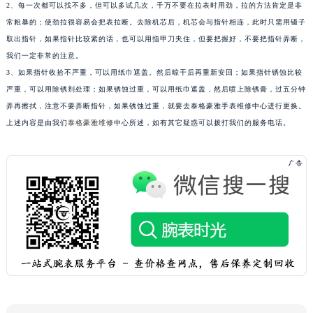
2、每一次都可以找不多，但可以多试几次，千万不要在拉表时用劲，拉的方法肯定是非
泉州市丰泽区宝洲路729号浦西万达中心写字楼A座7楼709室（需提前预约）
常粗暴的；使劲拉很容易会把表拉断。去除机芯后，机芯会与指针相连，此时只需用镊子
青岛市南区山东路6号华润大厦B座22层04室（需提前预约）
取出指针，如果指针比较紧的话，也可以用指甲刀夹住，但要把握好，不要把指针弄断，
我们一定非常的注意。
烟台市芝罘区胜利路139号万达金融中心A座907室（需提前预约）
3、如果指针收拾不严重，可以用纸巾遮盖。然后晾干后再重新安回；如果指针锈蚀比较
长春市朝阳区西安大路727号中银大厦A座(旺进大厦)18层09室（需提前预约）
严重，可以用除锈剂处理；如果锈蚀过重，可以用纸巾遮盖，然后喷上除锈膏，过五分钟
贵阳市南明区都司高架桥路33号亨特国际金融中心14楼14D（需提前预约）
弄再擦拭，注意不要弄断指针，如果锈蚀过重，就要去泰格豪雅手表维修中心进行更换。
昆明市盘龙区北京路928号同德昆明广场写字楼10层06室（需提前预约）
上述内容是由我们
泰格豪雅维修
中心所述，如有其它疑惑可以拨打我们的服务电话。
石家庄市长安区中山东路39号勒泰中心写字楼B座13层07室（需提前预约）
西安市碑林区南关正街88号华侨城长安国际中心E座6楼10室（需提前预约）
海口市龙华区金贸东路5号海口华润大厦B座17层1707室（需提前预约）
唐山市路南区新华东道100号万达广场写字楼A座10层1002室（需提前预约）
台州市椒江区东海大道1800号腾达中心东1幢20楼2002室（需提前预约）
内蒙古自治区呼和浩特市玉泉区大学西街70号华润万象城写字楼（鄂尔多斯大厦）23层2326室（需提前预约）
甘肃省兰州市七里河区西津西路16号兰州中心写字楼21层2102室（需提前预约）
重庆市解放碑渝中区民权路28号英利国际金融中心写字楼20层01室（需提前预约）
黑龙江省大庆市萨尔图区会战大街泰格豪雅售后服务中心（需提前预约）
黑龙江省鹤岗市向阳区红军路泰格豪雅售后服务中心（需提前预约）