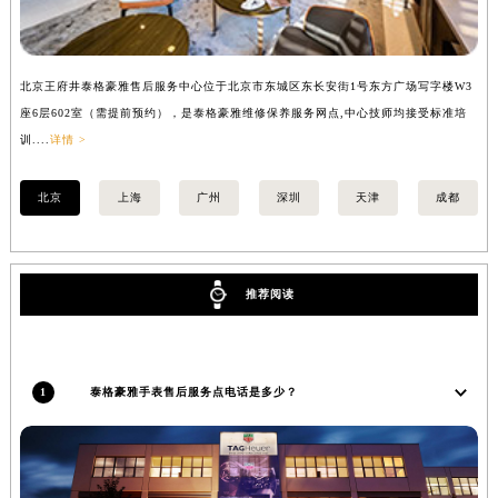
山西省晋中市榆次区顺城街泰格豪雅售后服务中心（需提前预约）
山西省临汾市尧都区解放路泰格豪雅售后服务中心（需提前预约）
北京王府井泰格豪雅售后服务中心位于北京市东城区东长安街1号东方广场写字楼W3
上
山西省吕梁市离石区永宁中路与建设街交叉口泰格豪雅售后服务中心（需提前预约）
座6层602室（需提前预约），是泰格豪雅维修保养服务网点,中心技师均接受标准培
室
山西省朔州市朔城区怡西路与鄯阳西街交汇处泰格豪雅售后服务中心（需提前预约）
训....
详情 >
>
山西省忻州市忻府区和平东街与七一南路交叉口泰格豪雅售后服务中心（需提前预约）
山西省阳泉市郊区平阳东街与新城大道交叉口泰格豪雅售后服务中心（需提前预约）
北京
上海
广州
深圳
天津
成都
山西省运城市盐湖区河东街泰格豪雅售后服务中心（需提前预约）
山西省长治市潞州区英雄中路泰格豪雅售后服务中心（需提前预约）
山西省太原市迎泽区迎泽街道解放路15号亨得利名表维修授权店3楼泰格豪雅售后服务中心（需提前预约）
推荐阅读
天津市和平区赤峰道136号天津国际金融中心26层2603室泰格豪雅售后服务中心（需提前预约）
安徽省安庆市迎江区人民路泰格豪雅售后服务中心（需提前预约）
安徽省蚌埠市蚌山区淮河路泰格豪雅售后服务中心（需提前预约）
1
泰格豪雅手表售后服务点电话是多少？
安徽省亳州市谯城区魏武大道泰格豪雅售后服务中心（需提前预约）
安徽省池州市贵池区长江路泰格豪雅售后服务中心（需提前预约）
安徽省滁州市琅琊区南谯北路泰格豪雅售后服务中心（需提前预约）
安徽省阜阳市颍州区颍州北路泰格豪雅售后服务中心（需提前预约）