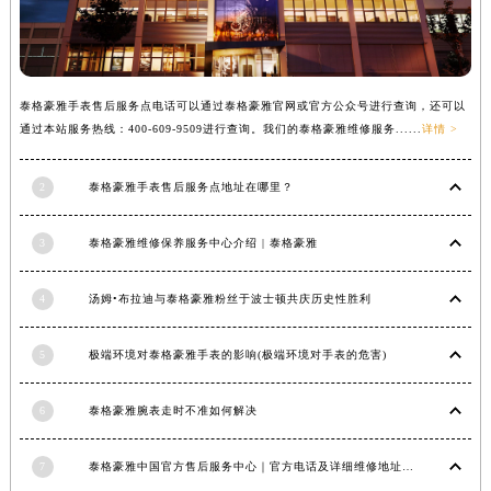
安徽省淮北市相山区淮海路泰格豪雅售后服务中心（需提前预约）
安徽省淮南市田家庵区国庆中路泰格豪雅售后服务中心（需提前预约）
安徽省黄山市屯溪区黄山西路泰格豪雅售后服务中心（需提前预约）
泰格豪雅手表售后服务点电话可以通过泰格豪雅官网或官方公众号进行查询，还可以
安徽省六安市金安区解放中路泰格豪雅售后服务中心（需提前预约）
通过本站服务热线：400-609-9509进行查询。我们的泰格豪雅维修服务......
详情 >
安徽省马鞍山市雨山区湖南西路泰格豪雅售后服务中心（需提前预约）
安徽省宿州市埇桥区人民中路泰格豪雅售后服务中心（需提前预约）
2
泰格豪雅手表售后服务点地址在哪里？
安徽省铜陵市铜官区石城大道泰格豪雅售后服务中心（需提前预约）
安徽省芜湖市镜湖区中山路步行街泰格豪雅售后服务中心（需提前预约）
3
泰格豪雅维修保养服务中心介绍 | 泰格豪雅
安徽省宣城市宣州区叠嶂西路泰格豪雅售后服务中心（需提前预约）
4
汤姆•布拉迪与泰格豪雅粉丝于波士顿共庆历史性胜利
福建省龙岩市新罗区九一南路泰格豪雅售后服务中心（需提前预约）
福建省南平市建阳区人民西路泰格豪雅售后服务中心（需提前预约）
5
极端环境对泰格豪雅手表的影响(极端环境对手表的危害)
福建省宁德市蕉城区天湖东路泰格豪雅售后服务中心（需提前预约）
福建省莆田市城厢区霞林街道荔华东大道泰格豪雅售后服务中心（需提前预约）
6
泰格豪雅腕表走时不准如何解决
福建省三明市三元区东乾二路泰格豪雅售后服务中心（需提前预约）
福建省漳州市龙文区步港路泰格豪雅售后服务中心（需提前预约）
7
泰格豪雅中国官方售后服务中心｜官方电话及详细维修地址权威信息公告（2026年7月最新）
江苏省常州市新北区龙锦路1590号现代传媒中心5号楼10层1008室泰格豪雅售后服务中心（需提前预约）