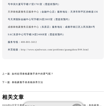
号华润大厦写字楼17层1701室（需提前预约）
吉林省通化市东昌区环通乡江南大街泰格豪雅售后服务中心（需提前预约）
天津泰格豪雅售后服务中心
（金融中心店）服务地址：天津市和平区赤峰道136
吉林省延边市延吉市解放路泰格豪雅售后服务中心（需提前预约）
辽宁省鞍山市铁东区站前街泰格豪雅售后服务中心（需提前预约）
号天津国际金融中心写字楼26层2603室（需提前预约）
辽宁省本溪市平山区胜利路泰格豪雅售后服务中心（需提前预约）
成都泰格豪雅售后服务中心
（东原店）服务地址：成都市锦江区人民东路6号
辽宁省朝阳市双塔区新华路泰格豪雅售后服务中心（需提前预约）
SAC东原中心写字楼24层2406B室（需提前预约）
辽宁省丹东市振兴区七经街泰格豪雅售后服务中心（需提前预约）
服务专线：
400-801-5612
辽宁省抚顺市新抚区东一路泰格豪雅售后服务中心（需提前预约）
本页链接：
http://www.njmbwxzx.com/problems/guangzhou/844.html
辽宁省阜新市海州区解放大街泰格豪雅售后服务中心（需提前预约）
辽宁省葫芦岛市连山区中央路泰格豪雅售后服务中心（需提前预约）
辽宁省锦州市古塔区中央大街泰格豪雅售后服务中心（需提前预约）
辽宁省辽阳市白塔区新运大街泰格豪雅售后服务中心（需提前预约）
上一篇:
如何处理泰格豪雅手表中的雾气呢？
辽宁省盘锦市兴隆台区石油大街泰格豪雅售后服务中心（需提前预约）
下一篇:
泰格豪雅手表表镜保养方法
辽宁省铁岭市银州区南马路泰格豪雅售后服务中心（需提前预约）
辽宁省营口市站前区市府路与渤海大街交叉口泰格豪雅售后服务中心（需提前预约）
相关文章
辽宁省沈阳市沈河区中街路137号亨得利名表维修授权店1楼泰格豪雅售后服务中心（需提前预约）
2026年6月官方最终发布文本内容：泰格豪雅售后维修保养中心搬迁与新增事项
2026年6月官方补充最后告知：泰格豪雅售后网点迁址与增设
辽宁省沈阳市沈河区中街路83号亨得利名表维修授权店1楼泰格豪雅售后服务中心（需提前预约）