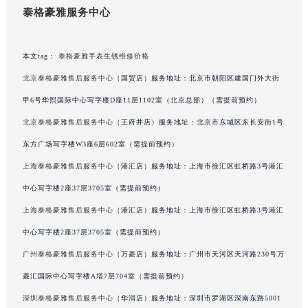
泰格豪雅服务中心
黑龙江省黑河市爱辉区中央街泰格豪雅售后服务中心（需提前预约）
黑龙江省鸡西市鸡冠区红军路泰格豪雅售后服务中心（需提前预约）
黑龙江省佳木斯市向阳区长安路泰格豪雅售后服务中心（需提前预约）
本文tag：
泰格豪雅手表生锈维修价格
黑龙江省牡丹江市东安区太平路泰格豪雅售后服务中心（需提前预约）
北京泰格豪雅售后服务中心
（国贸店）服务地址：北京市朝阳区建国门外大街
黑龙江省七台河市桃山区大同街泰格豪雅售后服务中心（需提前预约）
甲6号华熙国际中心写字楼D座11层1102室（北京总部）（需提前预约）
黑龙江省齐齐哈尔市龙沙区龙华路泰格豪雅售后服务中心（需提前预约）
北京泰格豪雅售后服务中心
（王府井店）服务地址：北京市东城区东长安街1号
黑龙江省双鸭山市尖山区新兴大街泰格豪雅售后服务中心（需提前预约）
东方广场写字楼W3座6层602室（需提前预约）
黑龙江省绥化市北林区新华街与康庄路交叉口泰格豪雅售后服务中心（需提前预约）
上海泰格豪雅售后服务中心
（港汇店）服务地址：上海市徐汇区虹桥路3号港汇
黑龙江省伊春市伊美区通河路泰格豪雅售后服务中心（需提前预约）
中心写字楼2座37层3705室（需提前预约）
吉林省白城市洮北区明仁南街泰格豪雅售后服务中心（需提前预约）
吉林省白山市浑江区浑江大街泰格豪雅售后服务中心（需提前预约）
上海泰格豪雅售后服务中心
（港汇店）服务地址：上海市徐汇区虹桥路3号港汇
吉林省吉林市船营区河南街泰格豪雅售后服务中心（需提前预约）
中心写字楼2座37层3705室（需提前预约）
吉林省辽源市龙山区人民大街泰格豪雅售后服务中心（需提前预约）
广州泰格豪雅售后服务中心
（万菱店）服务地址：广州市天河区天河路230号万
吉林省梅河口市新华街道梅河大街泰格豪雅售后服务中心（需提前预约）
菱汇国际中心写字楼A塔7层704室（需提前预约）
吉林省四平市铁东区紫气大路与南九经街交汇处泰格豪雅售后服务中心（需提前预约）
深圳泰格豪雅售后服务中心
（华润店）服务地址：深圳市罗湖区深南东路5001
吉林省松原市宁江区五环大街泰格豪雅售后服务中心（需提前预约）