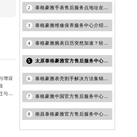
2
泰格豪雅手表售后服务点地址在哪里？
3
泰格豪雅维修保养服务中心介绍 | 泰格豪雅
4
泰格豪雅腕表日历突然加速？轻松解决走快烦恼
5
太原泰格豪雅官方售后服务中心｜全新地址和售后电话权威信息公告（2026年7月最新）
与增设
6
泰格豪雅表壳割手解决方法集锦（保养与维修技巧详解）
设
2026年5月官方发布：泰格豪雅维修中心及保养网点搬迁与新增
7
泰格豪雅中国官方售后服务中心｜完整地址及官方售后热线权威信息通告（2026年6月最新）
8
南昌泰格豪雅官方售后服务中心｜最新官方热线和24小时维修地址权威信息公告（2026年7月最新）