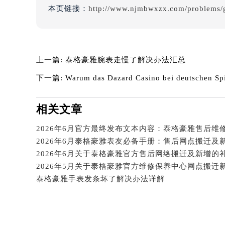
吉林省四平市铁东区紫气大路与南九
本页链接：
http://www.njmbwxzx.com/problems/
吉林省松原市宁江区五环大街泰格豪
吉林省通化市东昌区环通乡江南大街
吉林省延边市延吉市解放路泰格豪雅
上一篇:
泰格豪雅腕表走慢了解决办法汇总
辽宁省鞍山市铁东区站前街泰格豪雅
辽宁省本溪市平山区胜利路泰格豪雅
下一篇:
Warum das Dazard Casino bei deutschen Spi
辽宁省朝阳市双塔区新华路泰格豪雅
辽宁省丹东市振兴区七经街泰格豪雅
相关文章
辽宁省抚顺市新抚区东一路泰格豪雅
辽宁省阜新市海州区解放大街泰格豪
2026年6月泰格豪雅表友必备手册：售后网点搬迁及
辽宁省葫芦岛市连山区中央路泰格豪
2026年6月关于泰格豪雅官方售后网络搬迁及新增的
辽宁省锦州市古塔区中央大街泰格豪
辽宁省辽阳市白塔区新运大街泰格豪
泰格豪雅手表发条坏了解决办法详解
辽宁省盘锦市兴隆台区石油大街泰格
辽宁省铁岭市银州区南马路泰格豪雅
辽宁省营口市站前区市府路与渤海大