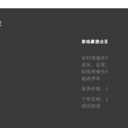
（需提前预约）
容
泰格豪雅全面服务
走时维修价格、
走快
进灰、
起雾、
生锈维
划痕维修价格、
表壳
磕碰摔坏
保养价格、
外观维护
个性定制、
真假鉴定
调试校准
）