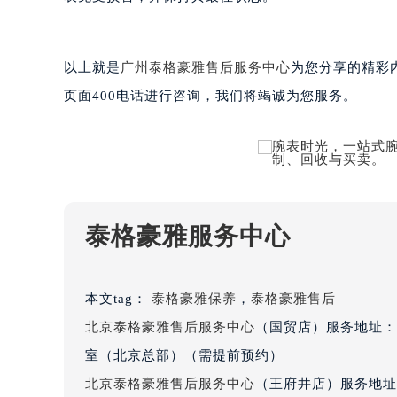
南宁市青秀区金湖路59号地王大厦12
合肥市蜀山区潜山路111号万象城华润
泉州市丰泽区宝洲路729号浦西万达中
以上就是
广州泰格豪雅售后服务中心
为您分享的精彩
青岛市南区山东路6号华润大厦B座2
页面400电话进行咨询，我们将竭诚为您服务。
烟台市芝罘区胜利路139号万达金融中
长春市朝阳区西安大路727号中银大厦
贵阳市南明区都司高架桥路33号亨特
昆明市盘龙区北京路928号同德昆明
石家庄市长安区中山东路39号勒泰中
泰格豪雅服务中心
西安市碑林区南关正街88号华侨城长
海口市龙华区金贸东路5号海口华润大厦
唐山市路南区新华东道100号万达广场
本文tag：
泰格豪雅保养
，
泰格豪雅售后
台州市椒江区东海大道1800号腾达中
北京泰格豪雅售后服务中心
（国贸店）服务地址：
内蒙古自治区呼和浩特市玉泉区大学西
室（北京总部）（需提前预约）
甘肃省兰州市七里河区西津西路16号兰
北京泰格豪雅售后服务中心
（王府井店）服务地址
重庆市解放碑渝中区民权路28号英利