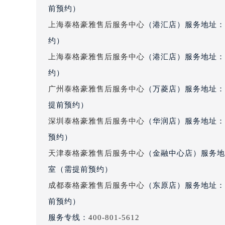
黑龙江省大庆市萨尔图区会战大街泰
前预约）
黑龙江省鹤岗市向阳区红军路泰格豪
上海泰格豪雅售后服务中心
（港汇店）服务地址：
黑龙江省黑河市爱辉区中央街泰格豪
约）
黑龙江省鸡西市鸡冠区红军路泰格豪
上海泰格豪雅售后服务中心
（港汇店）服务地址：
黑龙江省佳木斯市向阳区长安路泰格
约）
黑龙江省牡丹江市东安区太平路泰格
广州泰格豪雅售后服务中心
（万菱店）服务地址：
黑龙江省七台河市桃山区大同街泰格
提前预约）
黑龙江省齐齐哈尔市龙沙区龙华路泰
黑龙江省双鸭山市尖山区新兴大街泰
深圳泰格豪雅售后服务中心
（华润店）服务地址：深
黑龙江省绥化市北林区新华街与康庄
预约）
黑龙江省伊春市伊美区通河路泰格豪
天津泰格豪雅售后服务中心
（金融中心店）服务地址
吉林省白城市洮北区明仁南街泰格豪
室（需提前预约）
吉林省白山市浑江区浑江大街泰格豪
成都泰格豪雅售后服务中心
（东原店）服务地址：成
吉林省吉林市船营区河南街泰格豪雅
前预约）
吉林省辽源市龙山区人民大街泰格豪
服务专线：
400-801-5612
吉林省梅河口市新华街道梅河大街泰