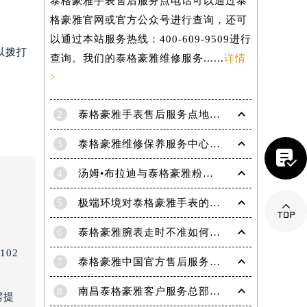
泰格豪雅手表售后服务点电话可以通过泰
格豪雅官网或官方公众号进行查询，还可
以通过本站服务热线：400-609-9509进行
以拨打
查询。我们的泰格豪雅维修服务......
详情
>
2
泰格豪雅手表售后服务点地址在哪里？
3
泰格豪雅维修保养服务中心介绍 | 泰格豪雅

4
汤姆•布拉迪与泰格豪雅粉丝于波士顿共庆历史性胜利
5
极端环境对泰格豪雅手表的影响(极端环境对手表的危害)

6
泰格豪雅腕表走时不准如何解决
02
提前预约）
7
泰格豪雅中国官方售后服务中心｜官方电话及详细维修地址权威信息公告（2026年7月最新）
8
南昌泰格豪雅客户服务总部电话中心提供专业售后维修保养服务权威公示（2026年7月最新）
需提