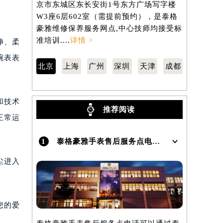
京市东城区东长安街1号东方广场写字楼
汇区虹桥路
W3座6层602室（需提前预约），是泰格
3705室
）
豪雅维修保养服务网点,中心技师均接受标
保养服务网
准培训....
详情 >
训....
详情 
净、柔
腕表表
北京
上海
广州
深圳
天津
成都
和技术
推荐阅读
正常运
1
泰格豪雅手表售后服务点电话是多少？
尘进入
您的爱