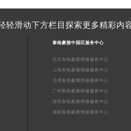
得利名表维修授权店1楼泰格豪雅售后服务中心（需提前预约）
得利名表维修授权店1楼泰格豪雅售后服务中心（需提前预约）
国际中心D座11层1102室泰格豪雅售后服务中心（北京总部）
轻轻滑动下方栏目探索更多精彩内
广场W3座6层602室泰格豪雅售后服务中心（需提前预约）
先天下泰格豪雅售后服务中心（需提前预约）
泰格豪雅中国区服务中心
特大街泰格豪雅售后服务中心（需提前预约）
街泰格豪雅售后服务中心（需提前预约）
北京泰格豪雅维修服务中心
3号王府井百货名表维修泰格豪雅售后服务中心（需提前预约）
格豪雅售后服务中心（需提前预约）
上海泰格豪雅维修服务中心
霍洛街泰格豪雅售后服务中心（需提前预约）
天津泰格豪雅维修服务中心
央街泰格豪雅售后服务中心（需提前预约）
广州泰格豪雅维修服务中心
街泰格豪雅售后服务中心（需提前预约）
深圳泰格豪雅维修服务中心
路泰格豪雅售后服务中心（需提前预约）
大街泰格豪雅售后服务中心（需提前预约）
成都泰格豪雅维修服务中心
市光明街与额尔敦路交叉口泰格豪雅售后服务中心（需提前预约
安大街泰格豪雅售后服务中心（需提前预约）