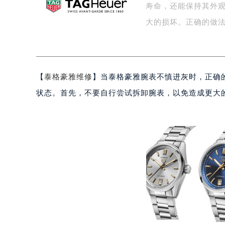
寿命，还能保持其外
盐城市盐都区世纪大道5号盐城金融城写
泰州市海陵区永定东路399号置地商
大的损坏。正确的做法
宁波市江北区大闸南路500号来福士广
杭州市上城区钱江路1366号华润大厦
金华市金东区东市南街777号金华万达
【
泰格豪雅维修
】当泰格豪雅腕表不慎进灰时，正确
绍兴市越城区胜利东路379号世茂天
嘉兴市南湖区广益路705号嘉兴世界贸
状态。首先，不要自行尝试拆卸腕表，以免造成更大
南昌市红谷滩新区红谷中大道998号
济南市历下区经十路11111号华润中
广州市天河区天河路230号万菱汇国
广州市越秀区环市东路371-375号
深圳市罗湖区深南东路5001号华润大
惠州市惠城区江北文昌一路7号华贸大
厦门市思明区湖滨东路95号华润大厦写
福州市鼓楼区五四路128-1号恒力城
成都市锦江区人民东路6号SAC东原中