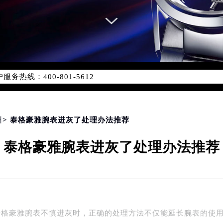
务网络优化升级公告
务热线：400-801-5612
801-5612，服务覆盖中国大陆、香港、澳门、台湾全部区域（非大
新网点地址：
国际中心写字楼D座11层1102室（北京总部）（需提前预约）
字楼W3座6层602室（需提前预约）
州
> 泰格豪雅腕表进灰了处理办法推荐
融中心写字楼26层2603室（需提前预约）
泰格豪雅腕表进灰了处理办法推荐
2座37层3705室（需提前预约）
际广场写字楼8层806室（需提前预约）
南京中心写字楼22层C1-1室（需提前预约）
中心写字楼5号楼10层1008室（需提前预约）
FC国际金融中心写字楼35层3508室（需提前预约）
泰格豪雅腕表不慎进灰时，正确的处理方法不仅能延长腕表的使
楼1号楼18层1803室（需提前预约）