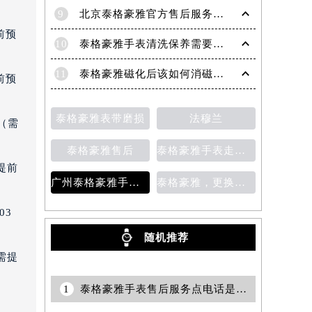
9
北京泰格豪雅官方售后服务中心｜全部网点地址与官方客服电话权威信息公告（2026年7月最新）
前预
10
泰格豪雅手表清洗保养需要多久？
11
泰格豪雅磁化后该如何消磁？为什么会磁化？
前预
泰格豪雅表带磨损
法穆兰
（需
泰格豪雅售后
泰格豪雅手表走时变快
提前
广州泰格豪雅手表维修服务中心的地址
泰格豪雅，更换表带
03
随机推荐
需提
1
泰格豪雅手表售后服务点电话是多少？