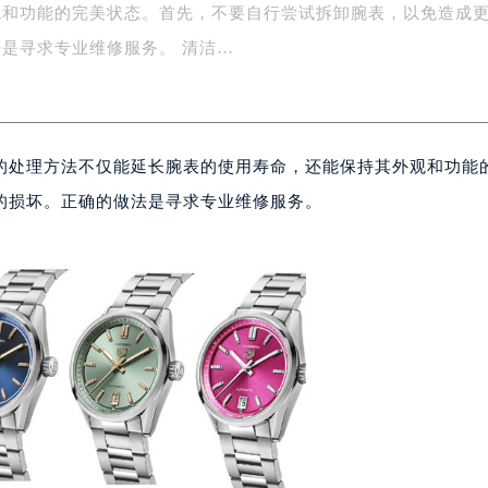
观和功能的完美状态。首先，不要自行尝试拆卸腕表，以免造成
字楼1号楼16层1604室（需提前预约）
务中心东塔写字楼（华润万象城）17层1706室（需提前预约）
是寻求专业维修服务。 清洁…
场办公楼20层2009室（需提前预约）
写字楼A座5层503-5室（需提前预约）
广场写字楼4号楼22层2209室（需提前预约）
的处理方法不仅能延长腕表的使用寿命，还能保持其外观和功能
际中心写字楼8层805室（需提前预约）
易中心写字楼A座13层1304室（需提前预约）
的损坏。正确的做法是寻求专业维修服务。
绿地双子塔（中央广场）A1座办公楼14层07室（需提前预约）
心写字楼（万象城）15层1508室（需提前预约）
际中心写字楼A塔7层704室（需提前预约）
世界贸易中心大厦南塔写字楼15层07室（需提前预约）
厦写字楼17层1701室（需提前预约）
厦写字楼1座30层05室（需提前预约）
字楼B座11层1104室（需提前预约）
写字楼15层03室（需提前预约）
心写字楼24层2406B室（需提前预约）