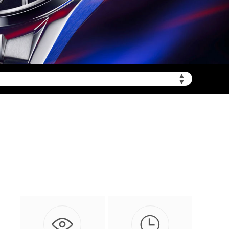
▲
陆需加拨“+86”）
▼

用