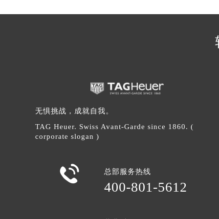
辽宁省沈阳市沈河区中街路137号亨
辽宁省沈阳市沈河区中街路83号亨
北京市朝阳区建国门外大街甲6号华熙
北京市东城区东长安街1号王府井东方
河北省保定市竞秀区朝阳北大街北国
内蒙古自治区阿拉善盟市左旗土尔扈
内蒙古自治区巴彦淖尔市临河区新华
内蒙古自治区包头市青山区幸福路甲
无惧挑战，成就自我。
内蒙古自治区赤峰市红山区哈达街泰
TAG Heuer. Swiss Avant-Garde since 1860. (
内蒙古自治区鄂尔多斯市东胜区伊金
corporate slogan )
内蒙古自治区呼伦贝尔市海拉尔区中
内蒙古自治区通辽市科尔沁区明仁大

内蒙古自治区乌海市海勃湾区人民南
总部服务热线
400-801-5612
内蒙古自治区乌兰察布市集宁区恩和
内蒙古自治区锡林郭勒盟市锡林浩特
内蒙古自治区兴安盟市乌兰浩特市兴