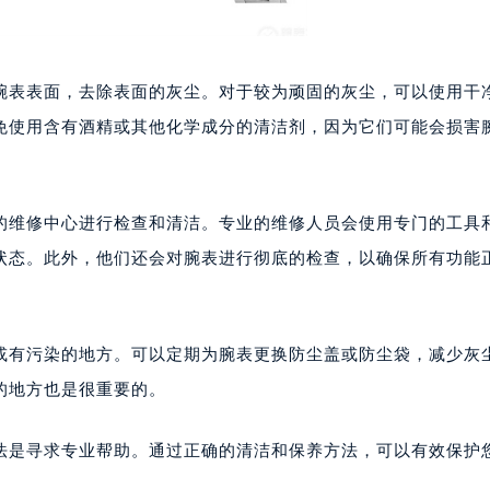
代广场写字楼9层902室（需提前预约）
号世茂环球金融中心写字楼（芙蓉广场）10层13室（需提前预约
楼29层2905室（需提前预约）
腕表表面，去除表面的灰尘。对于较为顽固的灰尘，可以使用干
表服务中心（品牌授权店）3层整层（需提前预约）
免使用含有酒精或其他化学成分的清洁剂，因为它们可能会损害
表服务中心（品牌授权店）1层整层（需提前预约）
表服务中心（品牌授权店）1层整层（需提前预约）
（CCMALL）C座17层17-B（需提前预约）
的维修中心进行检查和清洁。专业的维修人员会使用专门的工具
10层1015室（需提前预约）
状态。此外，他们还会对腕表进行彻底的检查，以确保所有功能
心T2座写字楼29层03室（需提前预约）
厦7层G室（需提前预约）
心C座12层1205室（需提前预约）
中心T1写字楼9层907室（需提前预约）
或有污染的地方。可以定期为腕表更换防尘盖或防尘袋，减少灰
写字楼1座11层1104室（需提前预约）
的地方也是很重要的。
楼16层1603室（需提前预约）
中心办公楼C座22层08室（需提前预约）
法是寻求专业帮助。通过正确的清洁和保养方法，可以有效保护
大厦38层09室（需提前预约）