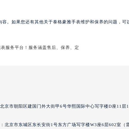
楼1224室（需提前预约）
大厦B座12楼03室（需提前预约）
心写字楼A座7楼709室（需提前预约）
内容。如果您还有其他关于泰格豪雅手表维护和保养的问题，可
2层04室（需提前预约）
心A座907室（需提前预约）
A座(旺进大厦)18层09室（需提前预约）
国际金融中心14楼14D（需提前预约）
广场写字楼10层06室（需提前预约）
心写字楼B座13层07室（需提前预约）
安国际中心E座6楼10室（需提前预约）
B座17层1707室（需提前预约）
写字楼A座10层1002室（需提前预约）
心东1幢20楼2002室（需提前预约）
北京市朝阳区建国门外大街甲6号华熙国际中心写字楼D座11层11
街70号华润万象城写字楼（鄂尔多斯大厦）23层2326室（需
州中心写字楼21层2102室（需提前预约）
：北京市东城区东长安街1号东方广场写字楼W3座6层602室（
国际金融中心写字楼20层01室（需提前预约）