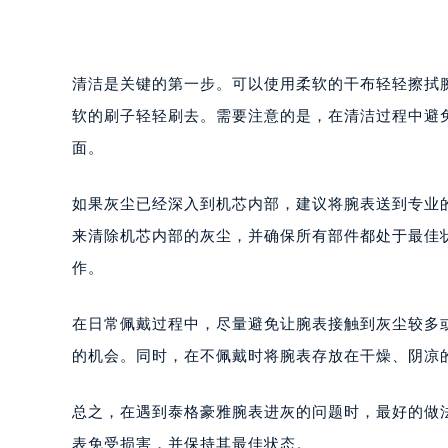
重庆市江北区观音桥步行街2号融恒时
长沙市芙蓉区定王台街道建湘路393
郑州市二七区铭功路10号华润大厦写字
清洁是关键的第一步。可以使用柔软的干布轻轻擦拭
太原市迎泽区解放路15号亨得利名
软的刷子轻轻刷去。需要注意的是，在清洁过程中避
沈阳市沈河区中街路137号亨得利名
面。
沈阳市沈河区中街路83号亨得利名
乌鲁木齐市天山区红山路26号时代广场
如果灰尘已经深入到机芯内部，建议将腕表送到专业
温州市鹿城区锦绣路1067号置信广场
来清除机芯内部的灰尘，并确保所有部件都处于最佳
哈尔滨市道里区友谊西路600号富力中
大连市中山区人民路15号国际金融大
作。
佛山市禅城区季华五路57号万科金融中
东莞市东城街道鸿福东路1号民盈国贸
在日常佩戴过程中，尽量避免让腕表接触到灰尘较多
无锡市梁溪区人民中路139号恒隆广场
的机会。同时，在不佩戴时将腕表存放在干燥、阴凉
南通市崇川区工农路57号圆融广场写字
苏州市苏州工业园区星港街199号苏州
总之，在遇到泰格豪雅腕表进灰的问题时，最好的做
武汉市江汉区解放大道686号世界贸易
表免受损害，并保持其最佳状态。