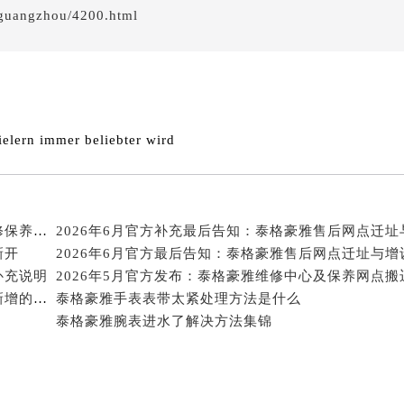
经街交汇处泰格豪雅售后服务中心（需提前预约）
guangzhou/4200.html
雅售后服务中心（需提前预约）
泰格豪雅售后服务中心（需提前预约）
售后服务中心（需提前预约）
售后服务中心（需提前预约）
售后服务中心（需提前预约）
elern immer beliebter wird
售后服务中心（需提前预约）
售后服务中心（需提前预约）
售后服务中心（需提前预约）
2026年6月官方最终发布文本内容：泰格豪雅售后维修保养中心搬迁与新增事项
2026年6月官方补充最后告知：泰格豪雅售后网点迁址
雅售后服务中心（需提前预约）
新开
2026年6月官方最后告知：泰格豪雅售后网点迁址与增
雅售后服务中心（需提前预约）
补充说明
雅售后服务中心（需提前预约）
2026年5月关于泰格豪雅官方维修保养中心网点搬迁新增的公告
泰格豪雅手表表带太紧处理方法是什么
雅售后服务中心（需提前预约）
泰格豪雅腕表进水了解决方法集锦
豪雅售后服务中心（需提前预约）
售后服务中心（需提前预约）
街交叉口泰格豪雅售后服务中心（需提前预约）