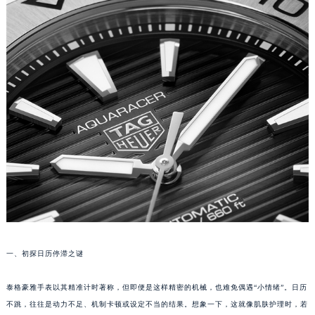
福州市鼓楼区五四路128-1号恒力城写字楼15层03室（需提前预约）
成都市锦江区人民东路6号SAC东原中心写字楼24层2406B室（需提前预约）
重庆市江北区观音桥步行街2号融恒时代广场写字楼9层902室（需提前预约）
长沙市芙蓉区定王台街道建湘路393号世茂环球金融中心写字楼（芙蓉广场）10层13室（需提前预约）
郑州市二七区铭功路10号华润大厦写字楼29层2905室（需提前预约）
太原市迎泽区解放路15号亨得利名表服务中心（品牌授权店）3层整层（需提前预约）
沈阳市沈河区中街路137号亨得利名表服务中心（品牌授权店）1层整层（需提前预约）
沈阳市沈河区中街路83号亨得利名表服务中心（品牌授权店）1层整层（需提前预约）
乌鲁木齐市天山区红山路26号时代广场（CCMALL）C座17层17-B（需提前预约）
温州市鹿城区锦绣路1067号置信广场10层1015室（需提前预约）
哈尔滨市道里区友谊西路600号富力中心T2座写字楼29层03室（需提前预约）
大连市中山区人民路15号国际金融大厦7层G室（需提前预约）
佛山市禅城区季华五路57号万科金融中心C座12层1205室（需提前预约）
一、初探日历停滞之谜
东莞市东城街道鸿福东路1号民盈国贸中心T1写字楼9层907室（需提前预约）
泰格豪雅手表以其精准计时著称，但即便是这样精密的机械，也难免偶遇“小情绪”。日历
无锡市梁溪区人民中路139号恒隆广场写字楼1座11层1104室（需提前预约）
不跳，往往是动力不足、机制卡顿或设定不当的结果。想象一下，这就像肌肤护理时，若
南通市崇川区工农路57号圆融广场写字楼16层1603室（需提前预约）