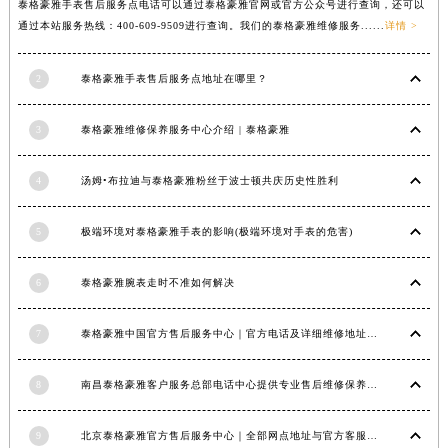
泰格豪雅手表售后服务点电话可以通过泰格豪雅官网或官方公众号进行查询，还可以
福建省莆田市城厢区霞林街道荔华东大道泰格豪雅售后服务中心（需提前预约）
通过本站服务热线：400-609-9509进行查询。我们的泰格豪雅维修服务......
详情 >
福建省三明市三元区东乾二路泰格豪雅售后服务中心（需提前预约）
福建省漳州市龙文区步港路泰格豪雅售后服务中心（需提前预约）
2
泰格豪雅手表售后服务点地址在哪里？
江苏省常州市新北区龙锦路1590号现代传媒中心5号楼10层1008室泰格豪雅售后服务中心（需提前预约）
3
泰格豪雅维修保养服务中心介绍 | 泰格豪雅
江苏省淮安市清江浦区淮海北路泰格豪雅售后服务中心（需提前预约）
江苏省连云港市海州区通灌北路泰格豪雅售后服务中心（需提前预约）
4
汤姆•布拉迪与泰格豪雅粉丝于波士顿共庆历史性胜利
江苏省南京市秦淮区中山南路1号南京中心22层22-C1-C3室泰格豪雅售后服务中心（需提前预约）
江苏省宿迁市宿城区西湖路泰格豪雅售后服务中心（需提前预约）
5
极端环境对泰格豪雅手表的影响(极端环境对手表的危害)
江苏省泰州市海陵区永定东路399号置地商务中心东塔（华润万象城）17层1706室泰格豪雅售后服务中心（需提前预约）
江苏省徐州市鼓楼区淮海东路29号苏宁广场IFC国际金融中心35层3508室泰格豪雅售后服务中心（需提前预约）
6
泰格豪雅腕表走时不准如何解决
江苏省盐城市盐都区世纪大道5号盐城金融城写字楼1号楼16层1604室泰格豪雅售后服务中心（需提前预约）
江苏省扬州市邗江区国展路29号星耀天地写字楼1号楼18层1803室泰格豪雅售后服务中心（需提前预约）
7
泰格豪雅中国官方售后服务中心｜官方电话及详细维修地址权威信息公告（2026年7月最新）
江苏省镇江市京口区中山东路泰格豪雅售后服务中心（需提前预约）
江西省抚州市临川区赣东大道泰格豪雅售后服务中心（需提前预约）
8
南昌泰格豪雅客户服务总部电话中心提供专业售后维修保养服务权威公示（2026年7月最新）
江西省赣州市章贡区文清路泰格豪雅售后服务中心（需提前预约）
9
北京泰格豪雅官方售后服务中心｜全部网点地址与官方客服电话权威信息公告（2026年7月最新）
江西省吉安市吉州区井冈山大道泰格豪雅售后服务中心（需提前预约）