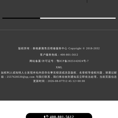
广东省梅州市梅江区金燕大道泰格豪雅售后服务中心（需提前预约）
广东省清远市清城区湖西路泰格豪雅售后服务中心（需提前预约）
广东省汕头市龙湖区长平路泰格豪雅售后服务中心（需提前预约）
广东省汕尾市城区香洲街道园林社区翠园街泰格豪雅售后服务中心（需提前预约）
广东省韶关市武江区芙蓉新区与老城中心交汇处泰格豪雅售后服务中心（需提前预约）
广东省深圳市罗湖区深南东路5001号华润大厦17层1701室泰格豪雅售后服务中心（需提前预约）
版权所有：
泰格豪雅售后维修服务中心 Copyright © 2018-2032
广东省阳江市江城区东风一路泰格豪雅售后服务中心（需提前预约）
客户服务热线：
400-801-5612
广东省云浮市云城区金山路泰格豪雅售后服务中心（需提前预约）
网站备案/许可证号：鄂ICP备2025142024号-7
广东省湛江市赤坎区观海北路泰格豪雅售后服务中心（需提前预约）
XML
广东省肇庆市端州区信安大道与砚都大道交汇处泰格豪雅售后服务中心（需提前预约）
如权利人或知情人士发现本站内容存在事实错误或涉及版权、名誉权等侵权问题，请通过邮
箱：2557628530@qq.com 与我们联系，我们将在收到通知后立即依法处理。当前页面信息
广西壮族自治区百色市右江区中山二路泰格豪雅售后服务中心（需提前预约）
更新时间：2026-08-07T12:45:12+00:00
广西壮族自治区北海市海城区北京路泰格豪雅售后服务中心（需提前预约）
广西壮族自治区崇左市江州区石景林街道友谊大道与丽川路交汇处泰格豪雅售后服务中心（需提前预约）
广西壮族自治区防城港市港口区金花茶大道泰格豪雅售后服务中心（需提前预约）
广西壮族自治区贵港市港北区港城街道布山大道与仙衣路交叉口泰格豪雅售后服务中心（需提前预约）
广西壮族自治区桂林市秀峰区红岭路泰格豪雅售后服务中心（需提前预约）

400-801-5612