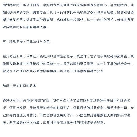
面对持续的日历停滞问题，最好的方案是将其送往专业的手表维修中心。那里的技师，就
甘肃省兰州市七里河区西津西路16号兰州中心写字楼21层2102室（需提前预约）
如同护肤界的专家，拥有专业工具（不妨将其比作高级美容仪）和丰富经验，能够准确诊
重庆市解放碑渝中区民权路28号英利国际金融中心写字楼20层01室（需提前预约）
断并修复问题，保证手表健康如新。他们对每一枚螺丝、每一个齿轮的呵护，就像美容师
黑龙江省大庆市萨尔图区会战大街泰格豪雅售后服务中心（需提前预约）
对待顾客的脸庞那般细致入微。
黑龙江省鹤岗市向阳区红军路泰格豪雅售后服务中心（需提前预约）
黑龙江省黑河市爱辉区中央街泰格豪雅售后服务中心（需提前预约）
五、跨界思考：工具与细节之美
黑龙江省鸡西市鸡冠区红军路泰格豪雅售后服务中心（需提前预约）
提到专业工具，不禁让人联想到那些精致的镊子、吹尘球，它们在手表维修中的角色，就
黑龙江省佳木斯市向阳区长安路泰格豪雅售后服务中心（需提前预约）
像黑头导出液在护肤流程中的关键一步，虽不起眼却至关重要。每一件工具的精妙设计，
黑龙江省牡丹江市东安区太平路泰格豪雅售后服务中心（需提前预约）
都是为了处理那些细小而微妙的挑战，确保每一次维修既精确又安全。
黑龙江省七台河市桃山区大同街泰格豪雅售后服务中心（需提前预约）
黑龙江省齐齐哈尔市龙沙区龙华路泰格豪雅售后服务中心（需提前预约）
结语：守护时间的艺术
黑龙江省双鸭山市尖山区新兴大街泰格豪雅售后服务中心（需提前预约）
黑龙江省绥化市北林区新华街与康庄路交叉口泰格豪雅售后服务中心（需提前预约）
通过这次小小的“时间停滞”冒险，我们不仅学会了如何应对泰格豪雅手表日历不跳的状
况，还意外发现，无论是守护精准的时间艺术，还是日常的肌肤保养，细节决定一切，专
黑龙江省伊春市伊美区通河路泰格豪雅售后服务中心（需提前预约）
业服务的价值无可替代。下次当你轻抚腕间时计，不妨也想想那瓶默默无闻的黑头导出
吉林省白城市洮北区明仁南街泰格豪雅售后服务中心（需提前预约）
液，两者虽身处不同领域，却共同诠释着细腻关怀与精准维护的智慧。
吉林省白山市浑江区浑江大街泰格豪雅售后服务中心（需提前预约）
吉林省吉林市船营区河南街泰格豪雅售后服务中心（需提前预约）