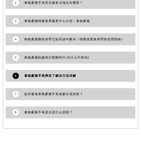
2
泰格豪雅手表售后服务点地址在哪里？
山东省威海市环翠区新威海路89号振华商厦一楼名表维修泰格豪雅售后服务中心（需提前预约）
山东省潍坊市奎文区东风东街泰格豪雅售后服务中心（需提前预约）
3
泰格豪雅维修保养服务中心介绍 | 泰格豪雅
山东省枣庄市滕州市北辛路与善国路交叉口泰格豪雅售后服务中心（需提前预约）
山东省淄博市张店区金晶大道泰格豪雅售后服务中心（需提前预约）
4
泰格豪雅腕表表带过短应该咋解决（调整或更换表带的实用指南）
上海市黄浦区南京东路299号宏伊国际广场写字楼8层806室泰格豪雅售后服务中心（需提前预约）
上海市徐汇区虹桥路3号港汇中心2座37层3705室泰格豪雅售后服务中心（需提前预约）
5
泰格豪雅机械表日期顺时针(为什么不转动)
浙江省杭州市上城区钱江路1366号华润大厦A座5层503-5室泰格豪雅售后服务中心（需提前预约）
浙江省湖州市吴兴区劳动路泰格豪雅售后服务中心（需提前预约）
6
泰格豪雅手表摔坏了解决方法详解
浙江省嘉兴市南湖区广益路705号嘉兴世界贸易中心A座13层1304室泰格豪雅售后服务中心（需提前预约）
浙江省金华市金东区东市南街777号金华万达广场4号楼22楼2209室泰格豪雅售后服务中心（需提前预约）
7
如何避免泰格豪雅手表表蒙出现划痕？
浙江省丽水市莲都区解放街泰格豪雅售后服务中心（需提前预约）
浙江省宁波市江北区大闸南路500号来福士广场办公楼20层2009室泰格豪雅售后服务中心（需提前预约）
浙江省衢州市柯城区上街泰格豪雅售后服务中心（需提前预约）
8
泰格豪雅手表进水是什么原因？
浙江省绍兴市越城区胜利东路379号世茂天际中心写字楼8层805室泰格豪雅售后服务中心（需提前预约）
浙江省舟山市定海区解放东路泰格豪雅售后服务中心（需提前预约）
澳门特别行政区大堂区议事亭前地（新马路）泰格豪雅售后服务中心（需提前预约）