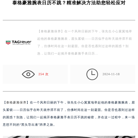
泰格豪雅腕表日历不跳？精准解决方法助您轻松应对
徐州市鼓楼区淮海东路29号苏宁广场IFC国际金融中心写字楼35层3508室（需提前预约）
扬州市邗江区国展路29号星耀天地写字楼1号楼18层1803室（需提前预约）
盐城市盐都区世纪大道5号盐城金融城写字楼1号楼16层1604室（需提前预约）
【泰格豪雅保养】在一个风和日丽的下午，张先生小心翼翼地举
泰州市海陵区永定东路399号置地商务中心东塔写字楼（华润万象城）17层1706室（需提前预约）
起他的泰格豪雅腕表，眉头紧锁——日历似乎在昨天就停滞不前
宁波市江北区大闸南路500号来福士广场办公楼20层2009室（需提前预约）
了，仿佛时间在这一刻凝固。你是否也遇到过这样的困惑？别
杭州市上城区钱江路1366号华润大厦写字楼A座5层503-5室（需提前预约）
急，让我们一起揭开泰格豪雅手表日历…
金华市金东区东市南街777号金华万达广场写字楼4号楼22层2209室（需提前预约）
绍兴市越城区胜利东路379号世茂天际中心写字楼8层805室（需提前预约）

254 次
2024-11-18
嘉兴市南湖区广益路705号嘉兴世界贸易中心写字楼A座13层1304室（需提前预约）
南昌市红谷滩新区红谷中大道998号绿地双子塔（中央广场）A1座办公楼14层07室（需提前预约）
济南市历下区经十路11111号华润中心写字楼（万象城）15层1508室（需提前预约）
广州市天河区天河路230号万菱汇国际中心写字楼A塔7层704室（需提前预约）
【
泰格豪雅保养
】在一个风和日丽的下午，张先生小心翼翼地举起他的泰格豪雅腕表，眉
广州市越秀区环市东路371-375号世界贸易中心大厦南塔写字楼15层07室（需提前预约）
头紧锁——日历似乎在昨天就停滞不前了，仿佛时间在这一刻凝固。你是否也遇到过这样
的困惑？别急，让我们一起揭开泰格豪雅手表日历不跳的秘密，并在这一过程中，来一场
深圳市罗湖区深南东路5001号华润大厦写字楼17层1701室（需提前预约）
意想不到的“黑头导出液”跨界之旅。
惠州市惠城区江北文昌一路7号华贸大厦写字楼1座30层05室（需提前预约）
厦门市思明区湖滨东路95号华润大厦写字楼B座11层1104室（需提前预约）