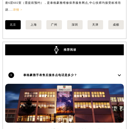
座6层602室（需提前预约），是泰格豪雅维修保养服务网点,中心技师均接受标准培
室
安徽省亳州市谯城区魏武大道泰格豪雅售后服务中心（需提前预约）
训....
详情 >
>
安徽省池州市贵池区长江路泰格豪雅售后服务中心（需提前预约）
安徽省滁州市琅琊区南谯北路泰格豪雅售后服务中心（需提前预约）
北京
上海
广州
深圳
天津
成都
安徽省阜阳市颍州区颍州北路泰格豪雅售后服务中心（需提前预约）
安徽省淮北市相山区淮海路泰格豪雅售后服务中心（需提前预约）
安徽省淮南市田家庵区国庆中路泰格豪雅售后服务中心（需提前预约）
推荐阅读
安徽省黄山市屯溪区黄山西路泰格豪雅售后服务中心（需提前预约）
安徽省六安市金安区解放中路泰格豪雅售后服务中心（需提前预约）
安徽省马鞍山市雨山区湖南西路泰格豪雅售后服务中心（需提前预约）
1
泰格豪雅手表售后服务点电话是多少？
安徽省宿州市埇桥区人民中路泰格豪雅售后服务中心（需提前预约）
安徽省铜陵市铜官区石城大道泰格豪雅售后服务中心（需提前预约）
安徽省芜湖市镜湖区中山路步行街泰格豪雅售后服务中心（需提前预约）
安徽省宣城市宣州区叠嶂西路泰格豪雅售后服务中心（需提前预约）
福建省龙岩市新罗区九一南路泰格豪雅售后服务中心（需提前预约）
福建省南平市建阳区人民西路泰格豪雅售后服务中心（需提前预约）
福建省宁德市蕉城区天湖东路泰格豪雅售后服务中心（需提前预约）