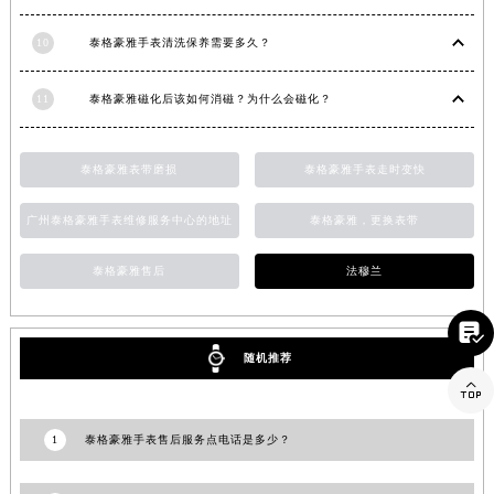
江西省景德镇市珠山区珠山中路泰格豪雅售后服务中心（需提前预约）
10
泰格豪雅手表清洗保养需要多久？
江西省九江市浔阳区浔阳路泰格豪雅售后服务中心（需提前预约）
江西省南昌市红谷滩新区红谷中大道998号绿地双子塔（中央广场）A1座办公楼14层1407室泰格豪雅售后服务中心（需提前预约）
11
泰格豪雅磁化后该如何消磁？为什么会磁化？
江西省萍乡市安源区萍安北大道与康庄路交叉口泰格豪雅售后服务中心（需提前预约）
江西省上饶市信州区滨江西路泰格豪雅售后服务中心（需提前预约）
泰格豪雅表带磨损
泰格豪雅手表走时变快
江西省新余市渝水区北湖西路泰格豪雅售后服务中心（需提前预约）
江西省宜春市袁州区中山中路泰格豪雅售后服务中心（需提前预约）
广州泰格豪雅手表维修服务中心的地址
泰格豪雅，更换表带
江西省鹰潭市月湖区胜利东路泰格豪雅售后服务中心（需提前预约）
山东省德州市德城区东风中路泰格豪雅售后服务中心（需提前预约）
泰格豪雅售后
法穆兰
山东省东营市东营区济南路泰格豪雅售后服务中心（需提前预约）

山东省济南市历下区经十路11111号华润中心写字楼（万象城）15层1508室泰格豪雅售后服务中心（需提前预约）
随机推荐
山东省济宁市任城区太白楼路泰格豪雅售后服务中心（需提前预约）

山东省莱芜市文化南路8号银座商城名表维修一楼名表维修泰格豪雅售后服务中心（需提前预约）
山东省临沂市兰山区解放路泰格豪雅售后服务中心（需提前预约）
1
泰格豪雅手表售后服务点电话是多少？
山东省日照市东港区烟台路泰格豪雅售后服务中心（需提前预约）
山东省泰安市泰山区财源街道泰山大街泰格豪雅售后服务中心（需提前预约）