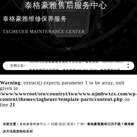
泰格豪雅售后服务中心
泰格豪雅维修保养服务
TAGHEUER MAINTENANCE CENTER
2026年8月泰格豪雅中国区售后服务网络优化升级公告
2026年8月泰格豪雅全国官方售后客户服务热线：400-801-5612
▲
官网公告>
泰格豪雅官方全国统一服务热线400-801-5612，服务覆盖中国大陆、香港、澳门、台湾全部区域（非大陆需加拨“+86”）
▼
2026年8月泰格豪雅售后服务中心最新网点地址：
Warning
: extract() expects parameter 1 to be array, null
北京市朝阳区建国门外大街甲6号华熙国际中心写字楼D座11层1102室（北京总部）（需提前预约）
given in
北京市东城区东长安街1号东方广场写字楼W3座6层602室（需提前预约）
/www/wwwroot/seo/countryt/two/www.njmbwxzx.com/wp
content/themes/tagheuer/template-parts/content.php
on
天津市和平区赤峰道136号天津国际金融中心写字楼26层2603室（需提前预约）
line
21
上海市徐汇区虹桥路3号港汇中心写字楼2座37层3705室（需提前预约）
上海市黄浦区南京东路299号宏伊国际广场写字楼8层806室（需提前预约）
当前位置：
泰格豪雅维修中心
>
问题/知识/资讯
>
广州
> 泰格豪雅腕表日历不跳？精准解
南京市秦淮区中山南路1号（新街口）南京中心写字楼22层C1-1室（需提前预约）
决方法助您轻松应对
常州市新北区龙锦路1590号现代传媒中心写字楼5号楼10层1008室（需提前预约）