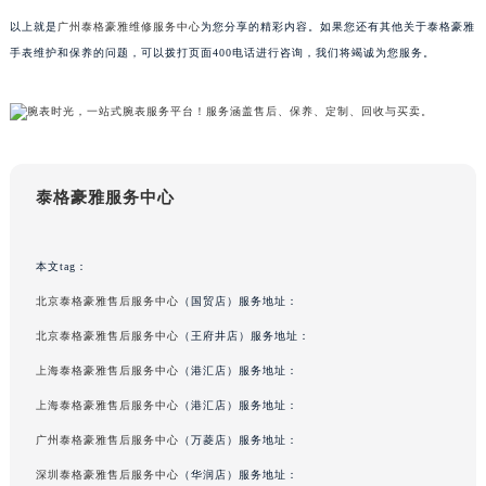
吉林省辽源市龙山区人民大街泰格豪雅售后服务中心（需提前预约）
以上就是
广州泰格豪雅维修服务中心
为您分享的精彩内容。如果您还有其他关于泰格豪雅
吉林省梅河口市新华街道梅河大街泰格豪雅售后服务中心（需提前预约）
手表维护和保养的问题，可以拨打页面400电话进行咨询，我们将竭诚为您服务。
吉林省四平市铁东区紫气大路与南九经街交汇处泰格豪雅售后服务中心（需提前预约）
吉林省松原市宁江区五环大街泰格豪雅售后服务中心（需提前预约）
吉林省通化市东昌区环通乡江南大街泰格豪雅售后服务中心（需提前预约）
吉林省延边市延吉市解放路泰格豪雅售后服务中心（需提前预约）
泰格豪雅服务中心
辽宁省鞍山市铁东区站前街泰格豪雅售后服务中心（需提前预约）
辽宁省本溪市平山区胜利路泰格豪雅售后服务中心（需提前预约）
辽宁省朝阳市双塔区新华路泰格豪雅售后服务中心（需提前预约）
本文tag：
辽宁省丹东市振兴区七经街泰格豪雅售后服务中心（需提前预约）
北京泰格豪雅售后服务中心
（国贸店）服务地址：
辽宁省抚顺市新抚区东一路泰格豪雅售后服务中心（需提前预约）
北京泰格豪雅售后服务中心
（王府井店）服务地址：
辽宁省阜新市海州区解放大街泰格豪雅售后服务中心（需提前预约）
上海泰格豪雅售后服务中心
（港汇店）服务地址：
辽宁省葫芦岛市连山区中央路泰格豪雅售后服务中心（需提前预约）
上海泰格豪雅售后服务中心
（港汇店）服务地址：
辽宁省锦州市古塔区中央大街泰格豪雅售后服务中心（需提前预约）
广州泰格豪雅售后服务中心
（万菱店）服务地址：
辽宁省辽阳市白塔区新运大街泰格豪雅售后服务中心（需提前预约）
深圳泰格豪雅售后服务中心
（华润店）服务地址：
辽宁省盘锦市兴隆台区石油大街泰格豪雅售后服务中心（需提前预约）