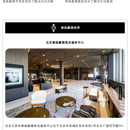
泰格豪雅手表发条坏了解决办法详解
泰格豪雅腕表进水了解决方法集锦
内蒙古自治区锡林郭勒盟市锡林浩特市光明街与额尔敦路交叉口泰格豪雅售后服务中心（需提前预约）
内蒙古自治区兴安盟市乌兰浩特市兴安大街泰格豪雅售后服务中心（需提前预约）
山西省大同市平城区迎宾街泰格豪雅售后服务中心（需提前预约）
泰格豪雅保养
山西省晋城市城区黄华街泰格豪雅售后服务中心（需提前预约）
山西省晋中市榆次区顺城街泰格豪雅售后服务中心（需提前预约）
北京泰格豪雅售后服务中心
山西省临汾市尧都区解放路泰格豪雅售后服务中心（需提前预约）
山西省吕梁市离石区永宁中路与建设街交叉口泰格豪雅售后服务中心（需提前预约）
山西省朔州市朔城区怡西路与鄯阳西街交汇处泰格豪雅售后服务中心（需提前预约）
山西省忻州市忻府区和平东街与七一南路交叉口泰格豪雅售后服务中心（需提前预约）
山西省阳泉市郊区平阳东街与新城大道交叉口泰格豪雅售后服务中心（需提前预约）
山西省运城市盐湖区河东街泰格豪雅售后服务中心（需提前预约）
山西省长治市潞州区英雄中路泰格豪雅售后服务中心（需提前预约）
山西省太原市迎泽区迎泽街道解放路15号亨得利名表维修授权店3楼泰格豪雅售后服务中心（需提前预约）
天津市和平区赤峰道136号天津国际金融中心26层2603室泰格豪雅售后服务中心（需提前预约）
安徽省安庆市迎江区人民路泰格豪雅售后服务中心（需提前预约）
北京王府井泰格豪雅售后服务中心位于北京市东城区东长安街1号东方广场写字楼W3
上
安徽省蚌埠市蚌山区淮河路泰格豪雅售后服务中心（需提前预约）