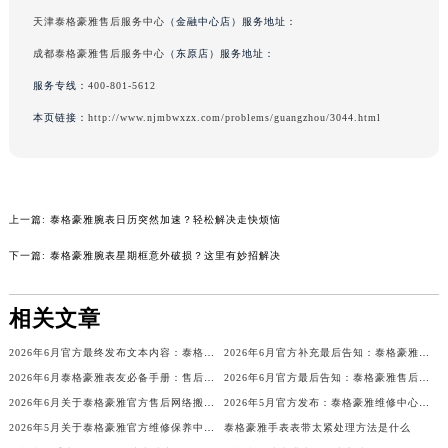
辽宁省铁岭市银州区南马路泰格豪雅售后服务中心（需提前预约）
天津泰格豪雅售后服务中心
（金融中心店）服务地址：
辽宁省营口市站前区市府路与渤海大街交叉口泰格豪雅售后服务中心（需提前预约）
成都泰格豪雅售后服务中心
（东原店）服务地址：
辽宁省沈阳市沈河区中街路137号亨得利名表维修授权店1楼泰格豪雅售后服务中心（需提前预约）
服务专线：
400-801-5612
辽宁省沈阳市沈河区中街路83号亨得利名表维修授权店1楼泰格豪雅售后服务中心（需提前预约）
本页链接：
http://www.njmbwxzx.com/problems/guangzhou/3044.html
北京市朝阳区建国门外大街甲6号华熙国际中心D座11层1102室泰格豪雅售后服务中心（北京总部）（需提前预约）
北京市东城区东长安街1号王府井东方广场W3座6层602室泰格豪雅售后服务中心（需提前预约）
河北省保定市竞秀区朝阳北大街北国先天下泰格豪雅售后服务中心（需提前预约）
内蒙古自治区阿拉善盟市左旗土尔扈特大街泰格豪雅售后服务中心（需提前预约）
上一篇:
泰格豪雅腕表日历突然加速？轻松解决走快烦恼
内蒙古自治区巴彦淖尔市临河区新华街泰格豪雅售后服务中心（需提前预约）
下一篇:
泰格豪雅腕表星期框意外破损？这里有妙招解决
内蒙古自治区包头市青山区幸福路甲3号王府井百货名表维修泰格豪雅售后服务中心（需提前预约）
内蒙古自治区赤峰市红山区哈达街泰格豪雅售后服务中心（需提前预约）
相关文章
内蒙古自治区鄂尔多斯市东胜区伊金霍洛街泰格豪雅售后服务中心（需提前预约）
2026年6月官方最终发布文本内容：泰格豪雅售后维修保养中心搬迁与新增事项
2026年6月官方补充最后告知：泰格豪雅售后网点迁址与增设
内蒙古自治区呼伦贝尔市海拉尔区中央街泰格豪雅售后服务中心（需提前预约）
2026年6月泰格豪雅表友必备手册：售后网点搬迁及新开
2026年6月官方最后告知：泰格豪雅售后网点迁址与增设
内蒙古自治区通辽市科尔沁区明仁大街泰格豪雅售后服务中心（需提前预约）
2026年6月关于泰格豪雅官方售后网络搬迁及新增的补充说明
2026年5月官方发布：泰格豪雅维修中心及保养网点搬迁与新增
内蒙古自治区乌海市海勃湾区人民南路泰格豪雅售后服务中心（需提前预约）
2026年5月关于泰格豪雅官方维修保养中心网点搬迁新增的公告
泰格豪雅手表表带太紧处理方法是什么
内蒙古自治区乌兰察布市集宁区恩和大街泰格豪雅售后服务中心（需提前预约）