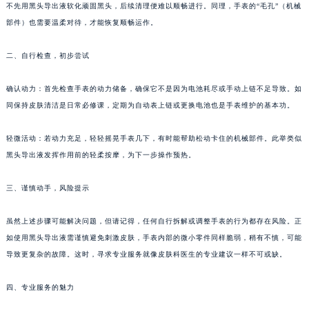
不先用黑头导出液软化顽固黑头，后续清理便难以顺畅进行。同理，手表的“毛孔”（机械
苏州市苏州工业园区星港街199号苏州中心办公楼C座22层08室（需提前预约）
部件）也需要温柔对待，才能恢复顺畅运作。
武汉市江汉区解放大道686号世界贸易大厦38层09室（需提前预约）
南宁市青秀区金湖路59号地王大厦12楼1224室（需提前预约）
二、自行检查，初步尝试
合肥市蜀山区潜山路111号万象城华润大厦B座12楼03室（需提前预约）
确认动力：首先检查手表的动力储备，确保它不是因为电池耗尽或手动上链不足导致。如
泉州市丰泽区宝洲路729号浦西万达中心写字楼A座7楼709室（需提前预约）
同保持皮肤清洁是日常必修课，定期为自动表上链或更换电池也是手表维护的基本功。
青岛市南区山东路6号华润大厦B座22层04室（需提前预约）
烟台市芝罘区胜利路139号万达金融中心A座907室（需提前预约）
轻微活动：若动力充足，轻轻摇晃手表几下，有时能帮助松动卡住的机械部件。此举类似
长春市朝阳区西安大路727号中银大厦A座(旺进大厦)18层09室（需提前预约）
黑头导出液发挥作用前的轻柔按摩，为下一步操作预热。
贵阳市南明区都司高架桥路33号亨特国际金融中心14楼14D（需提前预约）
昆明市盘龙区北京路928号同德昆明广场写字楼10层06室（需提前预约）
三、谨慎动手，风险提示
石家庄市长安区中山东路39号勒泰中心写字楼B座13层07室（需提前预约）
虽然上述步骤可能解决问题，但请记得，任何自行拆解或调整手表的行为都存在风险。正
西安市碑林区南关正街88号华侨城长安国际中心E座6楼10室（需提前预约）
如使用黑头导出液需谨慎避免刺激皮肤，手表内部的微小零件同样脆弱，稍有不慎，可能
海口市龙华区金贸东路5号海口华润大厦B座17层1707室（需提前预约）
导致更复杂的故障。这时，寻求专业服务就像皮肤科医生的专业建议一样不可或缺。
唐山市路南区新华东道100号万达广场写字楼A座10层1002室（需提前预约）
台州市椒江区东海大道1800号腾达中心东1幢20楼2002室（需提前预约）
四、专业服务的魅力
内蒙古自治区呼和浩特市玉泉区大学西街70号华润万象城写字楼（鄂尔多斯大厦）23层2326室（需提前预约）