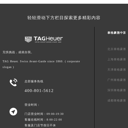
澳门特别行政区风顺堂区南湾大马路泰格豪雅售后服务中心（需提前预约）
澳门特别行政区花地玛堂区关闸广场泰格豪雅售后服务中心（需提前预约）
轻轻滑动下方栏目探索更多精彩内容
澳门特别行政区花王堂区大三巴商圈泰格豪雅售后服务中心（需提前预约）
澳门特别行政区嘉模堂区官也街泰格豪雅售后服务中心（需提前预约）
泰格豪雅中国
澳门省路氹城市金光大道泰格豪雅售后服务中心（需提前预约）
澳门特别行政区望德堂区塔石广场泰格豪雅售后服务中心（需提前预约）
北京泰格豪雅
无惧挑战，成就自我。
福建省福州市鼓楼区五四路128-1号恒力城写字楼15层03室泰格豪雅售后服务中心（需提前预约）
上海泰格豪雅
TAG Heuer. Swiss Avant-Garde since 1860. ( corporate
福建省厦门市思明区湖滨东路95号万象城华润大厦B座11层1104室泰格豪雅售后服务中心（需提前预约）
slogan )
广东省潮州市潮安区新风路与潮汕路交汇处泰格豪雅售后服务中心（需提前预约）
天津泰格豪雅
广东省广州市天河区天河路230号万菱汇国际中心A塔7层704室泰格豪雅售后服务中心（需提前预约）
广州泰格豪雅

总部服务热线
广东省广州市越秀区环市东路371-375号世界贸易中心大厦南塔15层1507室泰格豪雅售后服务中心（需提前预约）
400-801-5612
深圳泰格豪雅
广东省河源市源城区越王大道泰格豪雅售后服务中心（需提前预约）
成都泰格豪雅
广东省惠州市惠城区江北文昌一路7号华贸大厦1座30层3005室泰格豪雅售后服务中心（需提前预约）
营业时间：

广东省江门市蓬江区广场西路泰格豪雅售后服务中心（需提前预约）
门店营业时间：09:00-19:30
广东省揭阳市榕城进贤门步行街泰格豪雅售后服务中心（需提前预约）
客服在线时间：8:00-22:00
客服及门店节假日不休
广东省茂名市电白区水东街道迎宾大道泰格豪雅售后服务中心（需提前预约）