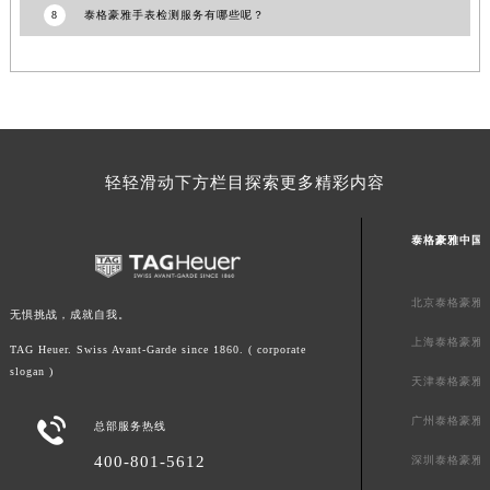
8
泰格豪雅手表检测服务有哪些呢？
广东省梅州市梅江区金燕大道泰格豪雅售后服务中心（需提前预约）
广东省清远市清城区湖西路泰格豪雅售后服务中心（需提前预约）
广东省汕头市龙湖区长平路泰格豪雅售后服务中心（需提前预约）
广东省汕尾市城区香洲街道园林社区翠园街泰格豪雅售后服务中心（需提前预约）
广东省韶关市武江区芙蓉新区与老城中心交汇处泰格豪雅售后服务中心（需提前预约）
广东省深圳市罗湖区深南东路5001号华润大厦17层1701室泰格豪雅售后服务中心（需提前预约）
轻轻滑动下方栏目探索更多精彩内容
广东省阳江市江城区东风一路泰格豪雅售后服务中心（需提前预约）
广东省云浮市云城区金山路泰格豪雅售后服务中心（需提前预约）
泰格豪雅中国
广东省湛江市赤坎区观海北路泰格豪雅售后服务中心（需提前预约）
广东省肇庆市端州区信安大道与砚都大道交汇处泰格豪雅售后服务中心（需提前预约）
北京泰格豪雅
无惧挑战，成就自我。
广西壮族自治区百色市右江区中山二路泰格豪雅售后服务中心（需提前预约）
上海泰格豪雅
TAG Heuer. Swiss Avant-Garde since 1860. ( corporate
广西壮族自治区北海市海城区北京路泰格豪雅售后服务中心（需提前预约）
slogan )
天津泰格豪雅
广西壮族自治区崇左市江州区石景林街道友谊大道与丽川路交汇处泰格豪雅售后服务中心（需提前预约）
广西壮族自治区防城港市港口区金花茶大道泰格豪雅售后服务中心（需提前预约）
广州泰格豪雅

总部服务热线
广西壮族自治区贵港市港北区港城街道布山大道与仙衣路交叉口泰格豪雅售后服务中心（需提前预约）
400-801-5612
深圳泰格豪雅
广西壮族自治区桂林市秀峰区红岭路泰格豪雅售后服务中心（需提前预约）