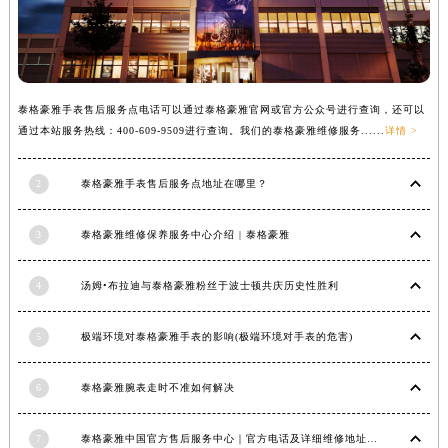
江西省景德镇市珠山区珠山中路泰格豪雅售后服务中心（需提前预约）
江西省九江市浔阳区浔阳路泰格豪雅售后服务中心（需提前预约）
江西省南昌市红谷滩新区红谷中大道998号绿地双子塔（中央广场）A1座办公楼14层1407室泰格豪雅售后服务中心（需提前预约）
江西省萍乡市安源区萍安北大道与康庄路交叉口泰格豪雅售后服务中心（需提前预约）
泰格豪雅手表售后服务点电话可以通过泰格豪雅官网或官方公众号进行查询，还可以
通过本站服务热线：400-609-9509进行查询。我们的泰格豪雅维修服务......
详情 >
江西省上饶市信州区滨江西路泰格豪雅售后服务中心（需提前预约）
江西省新余市渝水区北湖西路泰格豪雅售后服务中心（需提前预约）
2
泰格豪雅手表售后服务点地址在哪里？
江西省宜春市袁州区中山中路泰格豪雅售后服务中心（需提前预约）
江西省鹰潭市月湖区胜利东路泰格豪雅售后服务中心（需提前预约）
3
泰格豪雅维修保养服务中心介绍 | 泰格豪雅
山东省德州市德城区东风中路泰格豪雅售后服务中心（需提前预约）
山东省东营市东营区济南路泰格豪雅售后服务中心（需提前预约）
4
汤姆•布拉迪与泰格豪雅粉丝于波士顿共庆历史性胜利
山东省济南市历下区经十路11111号华润中心写字楼（万象城）15层1508室泰格豪雅售后服务中心（需提前预约）
山东省济宁市任城区太白楼路泰格豪雅售后服务中心（需提前预约）
5
极端环境对泰格豪雅手表的影响(极端环境对手表的危害)
山东省莱芜市文化南路8号银座商城名表维修一楼名表维修泰格豪雅售后服务中心（需提前预约）
山东省临沂市兰山区解放路泰格豪雅售后服务中心（需提前预约）
6
泰格豪雅腕表走时不准如何解决
山东省日照市东港区烟台路泰格豪雅售后服务中心（需提前预约）
7
泰格豪雅中国官方售后服务中心｜官方电话及详细维修地址权威信息公告（2026年7月最新）
山东省泰安市泰山区财源街道泰山大街泰格豪雅售后服务中心（需提前预约）