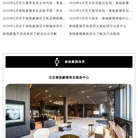
2026年6月官方最终发布文本内容：泰格豪雅售后维修保养中心搬迁与新增事项
2026年6月官方补充最后告知：泰格豪雅售后网点迁址与增设
安徽省亳州市谯城区魏武大道泰格豪雅售后服务中心（需提前预约）
2026年6月泰格豪雅表友必备手册：售后网点搬迁及新开
2026年6月官方最后告知：泰格豪雅售后网点迁址与增设
安徽省池州市贵池区长江路泰格豪雅售后服务中心（需提前预约）
2026年6月关于泰格豪雅官方售后网络搬迁及新增的补充说明
2026年5月官方发布：泰格豪雅维修中心及保养网点搬迁与新增
安徽省滁州市琅琊区南谯北路泰格豪雅售后服务中心（需提前预约）
2026年5月关于泰格豪雅官方维修保养中心网点搬迁新增的公告
泰格豪雅手表表带太紧处理方法是什么
安徽省阜阳市颍州区颍州北路泰格豪雅售后服务中心（需提前预约）
泰格豪雅手表发条坏了解决办法详解
泰格豪雅腕表进水了解决方法集锦
安徽省淮北市相山区淮海路泰格豪雅售后服务中心（需提前预约）
安徽省淮南市田家庵区国庆中路泰格豪雅售后服务中心（需提前预约）
安徽省黄山市屯溪区黄山西路泰格豪雅售后服务中心（需提前预约）
泰格豪雅保养
安徽省六安市金安区解放中路泰格豪雅售后服务中心（需提前预约）
安徽省马鞍山市雨山区湖南西路泰格豪雅售后服务中心（需提前预约）
北京泰格豪雅售后服务中心
安徽省宿州市埇桥区人民中路泰格豪雅售后服务中心（需提前预约）
安徽省铜陵市铜官区石城大道泰格豪雅售后服务中心（需提前预约）
安徽省芜湖市镜湖区中山路步行街泰格豪雅售后服务中心（需提前预约）
安徽省宣城市宣州区叠嶂西路泰格豪雅售后服务中心（需提前预约）
福建省龙岩市新罗区九一南路泰格豪雅售后服务中心（需提前预约）
福建省南平市建阳区人民西路泰格豪雅售后服务中心（需提前预约）
福建省宁德市蕉城区天湖东路泰格豪雅售后服务中心（需提前预约）