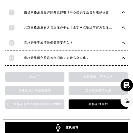
山东省威海市环翠区新威海路89号振华商厦一楼名表维修泰格豪雅售后服务中心（需提前预约）
8
南昌泰格豪雅客户服务总部电话中心提供专业售后维修保养服务权威公示（2026年7月最新）
山东省潍坊市奎文区东风东街泰格豪雅售后服务中心（需提前预约）
山东省枣庄市滕州市北辛路与善国路交叉口泰格豪雅售后服务中心（需提前预约）
9
北京泰格豪雅官方售后服务中心｜全部网点地址与官方客服电话权威信息公告（2026年7月最新）
山东省淄博市张店区金晶大道泰格豪雅售后服务中心（需提前预约）
上海市黄浦区南京东路299号宏伊国际广场写字楼8层806室泰格豪雅售后服务中心（需提前预约）
10
泰格豪雅手表清洗保养需要多久？
上海市徐汇区虹桥路3号港汇中心2座37层3705室泰格豪雅售后服务中心（需提前预约）
浙江省杭州市上城区钱江路1366号华润大厦A座5层503-5室泰格豪雅售后服务中心（需提前预约）
11
泰格豪雅磁化后该如何消磁？为什么会磁化？
浙江省湖州市吴兴区劳动路泰格豪雅售后服务中心（需提前预约）
浙江省嘉兴市南湖区广益路705号嘉兴世界贸易中心A座13层1304室泰格豪雅售后服务中心（需提前预约）
法穆兰
泰格豪雅，更换表带
浙江省金华市金东区东市南街777号金华万达广场4号楼22楼2209室泰格豪雅售后服务中心（需提前预约）

浙江省丽水市莲都区解放街泰格豪雅售后服务中心（需提前预约）
泰格豪雅手表走时变快
泰格豪雅表带磨损
浙江省宁波市江北区大闸南路500号来福士广场办公楼20层2009室泰格豪雅售后服务中心（需提前预约）

广州泰格豪雅手表维修服务中心的地址
泰格豪雅售后
浙江省衢州市柯城区上街泰格豪雅售后服务中心（需提前预约）
浙江省绍兴市越城区胜利东路379号世茂天际中心写字楼8层805室泰格豪雅售后服务中心（需提前预约）
浙江省舟山市定海区解放东路泰格豪雅售后服务中心（需提前预约）
随机推荐
澳门特别行政区大堂区议事亭前地（新马路）泰格豪雅售后服务中心（需提前预约）