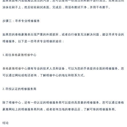
如果表面有污垢或难以清洁的污渍，您可以使用一些清洁剂和刷子进行清洁。先将清洁剂
甘肃省兰州市七里河区西津西路16号兰州中心写字楼21层2102室（需提前预约）
涂抹在刷子上，然后轻轻刷拭表面。完成后，用湿布擦拭干净，并用干布擦干。
重庆市解放碑渝中区民权路28号英利国际金融中心写字楼20层01室（需提前预约）
步骤三：寻求专业维修服务
黑龙江省大庆市萨尔图区会战大街泰格豪雅售后服务中心（需提前预约）
黑龙江省鹤岗市向阳区红军路泰格豪雅售后服务中心（需提前预约）
如果您的泰格豪雅表出现严重的外观损坏，或者自行修复无法解决问题，建议寻求专业的
黑龙江省黑河市爱辉区中央街泰格豪雅售后服务中心（需提前预约）
维修服务。以下是一些寻求专业维修的途径：
黑龙江省鸡西市鸡冠区红军路泰格豪雅售后服务中心（需提前预约）
黑龙江省佳木斯市向阳区长安路泰格豪雅售后服务中心（需提前预约）
1.前往
泰格豪雅维修
中心
黑龙江省牡丹江市东安区太平路泰格豪雅售后服务中心（需提前预约）
泰格豪雅维修中心
拥有专业的技术人员和设备，可以为您的手表提供全面的维修服务。您
黑龙江省七台河市桃山区大同街泰格豪雅售后服务中心（需提前预约）
可以通过网站或电话咨询，了解维修中心的地址和联系方式。
黑龙江省齐齐哈尔市龙沙区龙华路泰格豪雅售后服务中心（需提前预约）
黑龙江省双鸭山市尖山区新兴大街泰格豪雅售后服务中心（需提前预约）
2.寻找认证的维修服务商
黑龙江省绥化市北林区新华街与康庄路交叉口泰格豪雅售后服务中心（需提前预约）
黑龙江省伊春市伊美区通河路泰格豪雅售后服务中心（需提前预约）
除了维修中心，还有一些认证的维修服务商可以提供高质量的维修服务。您可以通过泰格
吉林省白城市洮北区明仁南街泰格豪雅售后服务中心（需提前预约）
豪雅网站上的维修服务商列表，或者咨询当地的奢侈品店，了解可靠的维修服务商。
吉林省白山市浑江区浑江大街泰格豪雅售后服务中心（需提前预约）
结论
吉林省吉林市船营区河南街泰格豪雅售后服务中心（需提前预约）