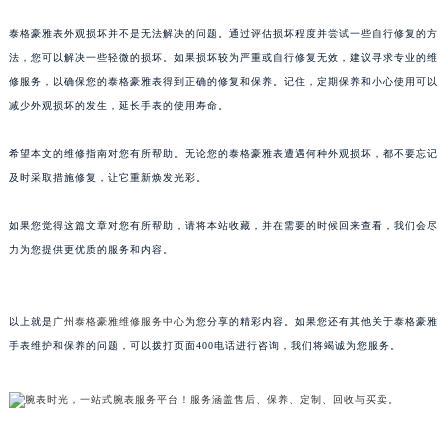
吉林省辽源市龙山区人民大街泰格豪雅售后服务中心（需提前预约）
泰格豪雅表外观损坏并不是无法解决的问题。通过评估损坏程度并尝试一些自行修复的方
吉林省梅河口市新华街道梅河大街泰格豪雅售后服务中心（需提前预约）
法，您可以解决一些轻微的损坏。如果损坏较为严重或自行修复无效，建议寻求专业的维
吉林省四平市铁东区紫气大路与南九经街交汇处泰格豪雅售后服务中心（需提前预约）
修服务，以确保您的泰格豪雅表得到正确的修复和保养。记住，定期保养和小心使用可以
吉林省松原市宁江区五环大街泰格豪雅售后服务中心（需提前预约）
减少外观损坏的发生，延长手表的使用寿命。
吉林省通化市东昌区环通乡江南大街泰格豪雅售后服务中心（需提前预约）
希望本文的维修指南对您有所帮助。无论您的泰格豪雅表遭遇何种外观损坏，都不要忘记
吉林省延边市延吉市解放路泰格豪雅售后服务中心（需提前预约）
及时采取措施修复，让它重新焕发光彩。
辽宁省鞍山市铁东区站前街泰格豪雅售后服务中心（需提前预约）
辽宁省本溪市平山区胜利路泰格豪雅售后服务中心（需提前预约）
如果您觉得这篇文章对您有所帮助，请将本站收藏，并在需要的时候回来查看，我们会尽
辽宁省朝阳市双塔区新华路泰格豪雅售后服务中心（需提前预约）
力为您提供更优质的服务和内容。
辽宁省丹东市振兴区七经街泰格豪雅售后服务中心（需提前预约）
辽宁省抚顺市新抚区东一路泰格豪雅售后服务中心（需提前预约）
以上就是
广州泰格豪雅维修服务中心
为您分享的精彩内容。如果您还有其他关于泰格豪雅
辽宁省阜新市海州区解放大街泰格豪雅售后服务中心（需提前预约）
手表维护和保养的问题，可以拨打页面400电话进行咨询，我们将竭诚为您服务。
辽宁省葫芦岛市连山区中央路泰格豪雅售后服务中心（需提前预约）
辽宁省锦州市古塔区中央大街泰格豪雅售后服务中心（需提前预约）
辽宁省辽阳市白塔区新运大街泰格豪雅售后服务中心（需提前预约）
辽宁省盘锦市兴隆台区石油大街泰格豪雅售后服务中心（需提前预约）