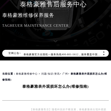
泰格豪雅售后服务中心
泰格豪雅维修保养服务
TAGHEUER MAINTENANCE CENTER
2026年8月泰格豪雅中国区售后服务网络优化升级公告
2026年8月泰格豪雅全国官方售后客户服务热线：400-801-5612
▲
官网公告>
泰格豪雅官方全国统一服务热线400-801-5612，服务覆盖中国大陆、香港、澳门、台湾全部区域（非大陆需加拨“+86”）
▼
2026年8月泰格豪雅售后服务中心最新网点地址：
北京市朝阳区建国门外大街甲6号华熙国际中心写字楼D座11层1102室（北京总部）（需提前预约）
当前位置：
泰格豪雅维修中心
>
问题/知识/资讯
>
广州
> 泰格豪雅表外观损坏怎么办(维
北京市东城区东长安街1号东方广场写字楼W3座6层602室（需提前预约）
修指南)
天津市和平区赤峰道136号天津国际金融中心写字楼26层2603室（需提前预约）
泰格豪雅表外观损坏怎么办(维修指南)
上海市徐汇区虹桥路3号港汇中心写字楼2座37层3705室（需提前预约）
上海市黄浦区南京东路299号宏伊国际广场写字楼8层806室（需提前预约）
南京市秦淮区中山南路1号（新街口）南京中心写字楼22层C1-1室（需提前预约）
常州市新北区龙锦路1590号现代传媒中心写字楼5号楼10层1008室（需提前预约）
【泰格豪雅售后】随着科技的不断发展，泰格豪雅表出现外观损