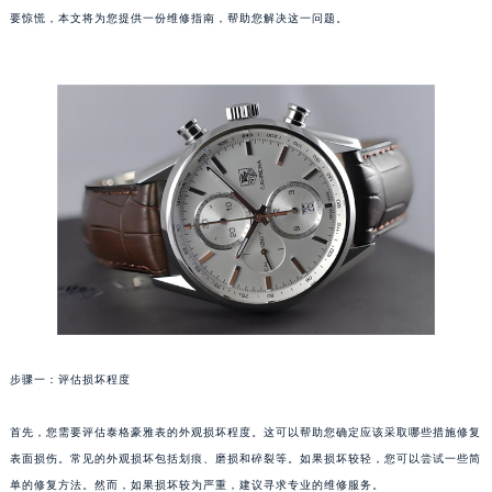
要惊慌，本文将为您提供一份维修指南，帮助您解决这一问题。
福州市鼓楼区五四路128-1号恒力城写字楼15层03室（需提前预约）
成都市锦江区人民东路6号SAC东原中心写字楼24层2406B室（需提前预约）
重庆市江北区观音桥步行街2号融恒时代广场写字楼9层902室（需提前预约）
长沙市芙蓉区定王台街道建湘路393号世茂环球金融中心写字楼（芙蓉广场）10层13室（需提前预约）
郑州市二七区铭功路10号华润大厦写字楼29层2905室（需提前预约）
太原市迎泽区解放路15号亨得利名表服务中心（品牌授权店）3层整层（需提前预约）
沈阳市沈河区中街路137号亨得利名表服务中心（品牌授权店）1层整层（需提前预约）
沈阳市沈河区中街路83号亨得利名表服务中心（品牌授权店）1层整层（需提前预约）
乌鲁木齐市天山区红山路26号时代广场（CCMALL）C座17层17-B（需提前预约）
温州市鹿城区锦绣路1067号置信广场10层1015室（需提前预约）
哈尔滨市道里区友谊西路600号富力中心T2座写字楼29层03室（需提前预约）
大连市中山区人民路15号国际金融大厦7层G室（需提前预约）
步骤一：评估损坏程度
佛山市禅城区季华五路57号万科金融中心C座12层1205室（需提前预约）
东莞市东城街道鸿福东路1号民盈国贸中心T1写字楼9层907室（需提前预约）
首先，您需要评估泰格豪雅表的外观损坏程度。这可以帮助您确定应该采取哪些措施修复
无锡市梁溪区人民中路139号恒隆广场写字楼1座11层1104室（需提前预约）
表面损伤。常见的外观损坏包括划痕、磨损和碎裂等。如果损坏较轻，您可以尝试一些简
南通市崇川区工农路57号圆融广场写字楼16层1603室（需提前预约）
单的修复方法。然而，如果损坏较为严重，建议寻求专业的维修服务。