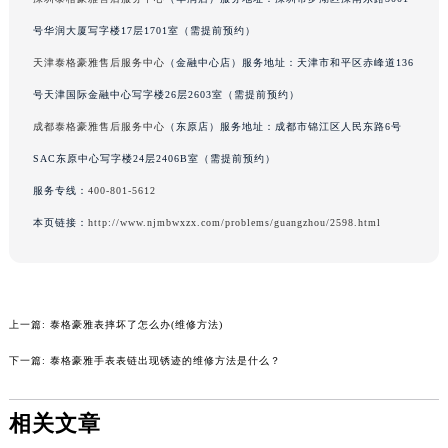
内蒙古自治区锡林郭勒盟市锡林浩特市光明街与额尔敦路交叉口泰格豪雅售后服务中心（需提前预约）
号华润大厦写字楼17层1701室（需提前预约）
内蒙古自治区兴安盟市乌兰浩特市兴安大街泰格豪雅售后服务中心（需提前预约）
天津泰格豪雅售后服务中心
（金融中心店）服务地址：天津市和平区赤峰道136
山西省大同市平城区迎宾街泰格豪雅售后服务中心（需提前预约）
号天津国际金融中心写字楼26层2603室（需提前预约）
山西省晋城市城区黄华街泰格豪雅售后服务中心（需提前预约）
成都泰格豪雅售后服务中心
（东原店）服务地址：成都市锦江区人民东路6号
山西省晋中市榆次区顺城街泰格豪雅售后服务中心（需提前预约）
SAC东原中心写字楼24层2406B室（需提前预约）
山西省临汾市尧都区解放路泰格豪雅售后服务中心（需提前预约）
山西省吕梁市离石区永宁中路与建设街交叉口泰格豪雅售后服务中心（需提前预约）
服务专线：
400-801-5612
山西省朔州市朔城区怡西路与鄯阳西街交汇处泰格豪雅售后服务中心（需提前预约）
本页链接：
http://www.njmbwxzx.com/problems/guangzhou/2598.html
山西省忻州市忻府区和平东街与七一南路交叉口泰格豪雅售后服务中心（需提前预约）
山西省阳泉市郊区平阳东街与新城大道交叉口泰格豪雅售后服务中心（需提前预约）
山西省运城市盐湖区河东街泰格豪雅售后服务中心（需提前预约）
上一篇:
泰格豪雅表摔坏了怎么办(维修方法)
山西省长治市潞州区英雄中路泰格豪雅售后服务中心（需提前预约）
山西省太原市迎泽区迎泽街道解放路15号亨得利名表维修授权店3楼泰格豪雅售后服务中心（需提前预约）
下一篇:
泰格豪雅手表表链出现锈迹的维修方法是什么？
天津市和平区赤峰道136号天津国际金融中心26层2603室泰格豪雅售后服务中心（需提前预约）
安徽省安庆市迎江区人民路泰格豪雅售后服务中心（需提前预约）
相关文章
安徽省蚌埠市蚌山区淮河路泰格豪雅售后服务中心（需提前预约）