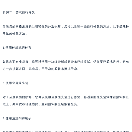
苏州市苏州工业园区星港街199号苏州中心办公楼C座22层08室（需提前预约）
步骤二：尝试自行修复
武汉市江汉区解放大道686号世界贸易大厦38层09室（需提前预约）
南宁市青秀区金湖路59号地王大厦12楼1224室（需提前预约）
如果您的泰格豪雅表出现轻微的外观损坏，您可以尝试一些自行修复的方法。以下是几种
合肥市蜀山区潜山路111号万象城华润大厦B座12楼03室（需提前预约）
常见的修复方法：
泉州市丰泽区宝洲路729号浦西万达中心写字楼A座7楼709室（需提前预约）
青岛市南区山东路6号华润大厦B座22层04室（需提前预约）
1.使用砂纸或磨砂布
烟台市芝罘区胜利路139号万达金融中心A座907室（需提前预约）
如果表面有小划痕，您可以使用一块细砂纸或磨砂布轻轻擦拭。记住要轻柔地进行，避免
长春市朝阳区西安大路727号中银大厦A座(旺进大厦)18层09室（需提前预约）
进一步损坏表面。完成后，用干净的柔软布擦拭干净。
贵阳市南明区都司高架桥路33号亨特国际金融中心14楼14D（需提前预约）
昆明市盘龙区北京路928号同德昆明广场写字楼10层06室（需提前预约）
2.使用金属抛光剂
石家庄市长安区中山东路39号勒泰中心写字楼B座13层07室（需提前预约）
西安市碑林区南关正街88号华侨城长安国际中心E座6楼10室（需提前预约）
对于金属表面的损坏，您可以使用金属抛光剂进行修复。将适量的抛光剂涂抹在损坏的区
域上，并用软布轻轻擦拭，直到损坏的区域恢复光亮。
海口市龙华区金贸东路5号海口华润大厦B座17层1707室（需提前预约）
唐山市路南区新华东道100号万达广场写字楼A座10层1002室（需提前预约）
3.使用清洁剂和刷子
台州市椒江区东海大道1800号腾达中心东1幢20楼2002室（需提前预约）
内蒙古自治区呼和浩特市玉泉区大学西街70号华润万象城写字楼（鄂尔多斯大厦）23层2326室（需提前预约）