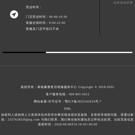
成都泰格豪雅
广西壮族自治区河池市金城江区金城江街道朝阳路泰格豪雅售后服务中心（需提前预约）
营业时间：

广西壮族自治区贺州市八步区城东街道灵峰南路泰格豪雅售后服务中心（需提前预约）
门店营业时间：09:00-19:30
广西壮族自治区来宾市兴宾区桂中大道泰格豪雅售后服务中心（需提前预约）
客服在线时间：8:00-22:00
客服及门店节假日不休
广西壮族自治区柳州市城中区中山中路泰格豪雅售后服务中心（需提前预约）
广西壮族自治区钦州市钦南区金海湾东大街泰格豪雅售后服务中心（需提前预约）
广西壮族自治区梧州市万秀区龙湖镇高旺路泰格豪雅售后服务中心（需提前预约）
广西壮族自治区玉林市玉州区金玉路泰格豪雅售后服务中心（需提前预约）
海南省儋州市儋州市那大镇兰洋北路泰格豪雅售后服务中心（需提前预约）
海南省东方市八所镇解放西路泰格豪雅售后服务中心（需提前预约）
海南省琼海市嘉积镇东风路泰格豪雅售后服务中心（需提前预约）
版权所有：
泰格豪雅售后维修服务中心 Copyright © 2018-2032
海南省三沙市西沙区西沙群岛永兴岛北京路泰格豪雅售后服务中心（需提前预约）
客户服务热线：
400-801-5612
海南省三亚市吉阳区迎宾路泰格豪雅售后服务中心（需提前预约）
网站备案/许可证号：鄂ICP备2025142024号-7
海南省万宁市万城镇解放路泰格豪雅售后服务中心（需提前预约）
XML
如权利人或知情人士发现本站内容存在事实错误或涉及版权、名誉权等侵权问题，请通过邮
海南省文昌市文城镇教育东路泰格豪雅售后服务中心（需提前预约）
箱：2557628530@qq.com 与我们联系，我们将在收到通知后立即依法处理。当前页面信息
海南省五指山市通什镇三月三大道泰格豪雅售后服务中心（需提前预约）
更新时间：2026-08-06T10:18:02+00:00
香港特别行政区尖沙咀区油尖旺区广东道泰格豪雅售后服务中心（需提前预约）