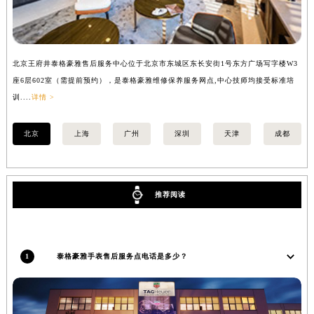
福建省莆田市城厢区霞林街道荔华东大道泰格豪雅售后服务中心（需提前预约）
福建省三明市三元区东乾二路泰格豪雅售后服务中心（需提前预约）
福建省漳州市龙文区步港路泰格豪雅售后服务中心（需提前预约）
北京王府井泰格豪雅售后服务中心位于北京市东城区东长安街1号东方广场写字楼W3
上
江苏省常州市新北区龙锦路1590号现代传媒中心5号楼10层1008室泰格豪雅售后服务中心（需提前预约）
座6层602室（需提前预约），是泰格豪雅维修保养服务网点,中心技师均接受标准培
室
江苏省淮安市清江浦区淮海北路泰格豪雅售后服务中心（需提前预约）
训....
详情 >
>
江苏省连云港市海州区通灌北路泰格豪雅售后服务中心（需提前预约）
江苏省南京市秦淮区中山南路1号南京中心22层22-C1-C3室泰格豪雅售后服务中心（需提前预约）
北京
上海
广州
深圳
天津
成都
江苏省宿迁市宿城区西湖路泰格豪雅售后服务中心（需提前预约）
江苏省泰州市海陵区永定东路399号置地商务中心东塔（华润万象城）17层1706室泰格豪雅售后服务中心（需提前预约）
江苏省徐州市鼓楼区淮海东路29号苏宁广场IFC国际金融中心35层3508室泰格豪雅售后服务中心（需提前预约）
推荐阅读
江苏省盐城市盐都区世纪大道5号盐城金融城写字楼1号楼16层1604室泰格豪雅售后服务中心（需提前预约）
江苏省扬州市邗江区国展路29号星耀天地写字楼1号楼18层1803室泰格豪雅售后服务中心（需提前预约）
江苏省镇江市京口区中山东路泰格豪雅售后服务中心（需提前预约）
1
泰格豪雅手表售后服务点电话是多少？
江西省抚州市临川区赣东大道泰格豪雅售后服务中心（需提前预约）
江西省赣州市章贡区文清路泰格豪雅售后服务中心（需提前预约）
江西省吉安市吉州区井冈山大道泰格豪雅售后服务中心（需提前预约）