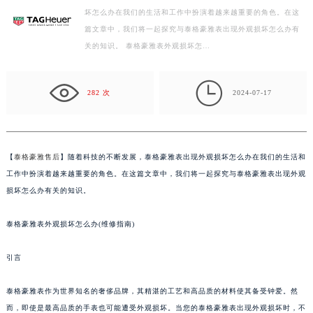
坏怎么办在我们的生活和工作中扮演着越来越重要的角色。在这
徐州市鼓楼区淮海东路29号苏宁广场IFC国际金融中心写字楼35层3508室（需提前预约）
篇文章中，我们将一起探究与泰格豪雅表出现外观损坏怎么办有
扬州市邗江区国展路29号星耀天地写字楼1号楼18层1803室（需提前预约）
关的知识。 泰格豪雅表外观损坏怎…
盐城市盐都区世纪大道5号盐城金融城写字楼1号楼16层1604室（需提前预约）
泰州市海陵区永定东路399号置地商务中心东塔写字楼（华润万象城）17层1706室（需提前预约）

宁波市江北区大闸南路500号来福士广场办公楼20层2009室（需提前预约）
282 次
2024-07-17
杭州市上城区钱江路1366号华润大厦写字楼A座5层503-5室（需提前预约）
金华市金东区东市南街777号金华万达广场写字楼4号楼22层2209室（需提前预约）
绍兴市越城区胜利东路379号世茂天际中心写字楼8层805室（需提前预约）
【
泰格豪雅售后
】随着科技的不断发展，泰格豪雅表出现外观损坏怎么办在我们的生活和
嘉兴市南湖区广益路705号嘉兴世界贸易中心写字楼A座13层1304室（需提前预约）
工作中扮演着越来越重要的角色。在这篇文章中，我们将一起探究与泰格豪雅表出现外观
南昌市红谷滩新区红谷中大道998号绿地双子塔（中央广场）A1座办公楼14层07室（需提前预约）
损坏怎么办有关的知识。
济南市历下区经十路11111号华润中心写字楼（万象城）15层1508室（需提前预约）
泰格豪雅表外观损坏怎么办(维修指南)
广州市天河区天河路230号万菱汇国际中心写字楼A塔7层704室（需提前预约）
广州市越秀区环市东路371-375号世界贸易中心大厦南塔写字楼15层07室（需提前预约）
引言
深圳市罗湖区深南东路5001号华润大厦写字楼17层1701室（需提前预约）
惠州市惠城区江北文昌一路7号华贸大厦写字楼1座30层05室（需提前预约）
泰格豪雅表作为世界知名的奢侈品牌，其精湛的工艺和高品质的材料使其备受钟爱。然
厦门市思明区湖滨东路95号华润大厦写字楼B座11层1104室（需提前预约）
而，即使是最高品质的手表也可能遭受外观损坏。当您的泰格豪雅表出现外观损坏时，不