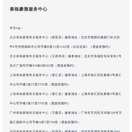
辽宁省铁岭市银州区南马路泰格豪雅售后服务中心（需提前预约）
泰格豪雅服务中心
辽宁省营口市站前区市府路与渤海大街交叉口泰格豪雅售后服务中心（需提前预约）
辽宁省沈阳市沈河区中街路137号亨得利名表维修授权店1楼泰格豪雅售后服务中心（需提前预约）
本文tag：
辽宁省沈阳市沈河区中街路83号亨得利名表维修授权店1楼泰格豪雅售后服务中心（需提前预约）
北京泰格豪雅售后服务中心
（国贸店）服务地址：北京市朝阳区建国门外大街
北京市朝阳区建国门外大街甲6号华熙国际中心D座11层1102室泰格豪雅售后服务中心（北京总部）（需提前预约）
甲6号华熙国际中心写字楼D座11层1102室（北京总部）（需提前预约）
北京市东城区东长安街1号王府井东方广场W3座6层602室泰格豪雅售后服务中心（需提前预约）
河北省保定市竞秀区朝阳北大街北国先天下泰格豪雅售后服务中心（需提前预约）
北京泰格豪雅售后服务中心
（王府井店）服务地址：北京市东城区东长安街1号
内蒙古自治区阿拉善盟市左旗土尔扈特大街泰格豪雅售后服务中心（需提前预约）
东方广场写字楼W3座6层602室（需提前预约）
内蒙古自治区巴彦淖尔市临河区新华街泰格豪雅售后服务中心（需提前预约）
上海泰格豪雅售后服务中心
（港汇店）服务地址：上海市徐汇区虹桥路3号港汇
内蒙古自治区包头市青山区幸福路甲3号王府井百货名表维修泰格豪雅售后服务中心（需提前预约）
中心写字楼2座37层3705室（需提前预约）
内蒙古自治区赤峰市红山区哈达街泰格豪雅售后服务中心（需提前预约）
上海泰格豪雅售后服务中心
（港汇店）服务地址：上海市徐汇区虹桥路3号港汇
内蒙古自治区鄂尔多斯市东胜区伊金霍洛街泰格豪雅售后服务中心（需提前预约）
中心写字楼2座37层3705室（需提前预约）
内蒙古自治区呼伦贝尔市海拉尔区中央街泰格豪雅售后服务中心（需提前预约）
广州泰格豪雅售后服务中心
（万菱店）服务地址：广州市天河区天河路230号万
内蒙古自治区通辽市科尔沁区明仁大街泰格豪雅售后服务中心（需提前预约）
内蒙古自治区乌海市海勃湾区人民南路泰格豪雅售后服务中心（需提前预约）
菱汇国际中心写字楼A塔7层704室（需提前预约）
内蒙古自治区乌兰察布市集宁区恩和大街泰格豪雅售后服务中心（需提前预约）
深圳泰格豪雅售后服务中心
（华润店）服务地址：深圳市罗湖区深南东路5001