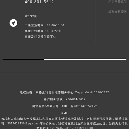
400-801-5612
深圳泰格豪雅
澳门特别行政区风顺堂区南湾大马路泰格豪雅售后服务中心（需提前预约）
成都泰格豪雅
澳门特别行政区花地玛堂区关闸广场泰格豪雅售后服务中心（需提前预约）
营业时间：

澳门特别行政区花王堂区大三巴商圈泰格豪雅售后服务中心（需提前预约）
门店营业时间：09:00-19:30
澳门特别行政区嘉模堂区官也街泰格豪雅售后服务中心（需提前预约）
客服在线时间：8:00-22:00
客服及门店节假日不休
澳门省路氹城市金光大道泰格豪雅售后服务中心（需提前预约）
澳门特别行政区望德堂区塔石广场泰格豪雅售后服务中心（需提前预约）
福建省福州市鼓楼区五四路128-1号恒力城写字楼15层03室泰格豪雅售后服务中心（需提前预约）
福建省厦门市思明区湖滨东路95号万象城华润大厦B座11层1104室泰格豪雅售后服务中心（需提前预约）
广东省潮州市潮安区新风路与潮汕路交汇处泰格豪雅售后服务中心（需提前预约）
广东省广州市天河区天河路230号万菱汇国际中心A塔7层704室泰格豪雅售后服务中心（需提前预约）
广东省广州市越秀区环市东路371-375号世界贸易中心大厦南塔15层1507室泰格豪雅售后服务中心（需提前预约）
版权所有：
泰格豪雅售后维修服务中心 Copyright © 2018-2032
广东省河源市源城区越王大道泰格豪雅售后服务中心（需提前预约）
客户服务热线：
400-801-5612
广东省惠州市惠城区江北文昌一路7号华贸大厦1座30层3005室泰格豪雅售后服务中心（需提前预约）
网站备案/许可证号：鄂ICP备2025142024号-7
广东省江门市蓬江区广场西路泰格豪雅售后服务中心（需提前预约）
XML
广东省揭阳市榕城进贤门步行街泰格豪雅售后服务中心（需提前预约）
如权利人或知情人士发现本站内容存在事实错误或涉及版权、名誉权等侵权问题，请通过邮
箱：2557628530@qq.com 与我们联系，我们将在收到通知后立即依法处理。当前页面信息
广东省茂名市电白区水东街道迎宾大道泰格豪雅售后服务中心（需提前预约）
更新时间：2026-07-20T17:47:32+00:00