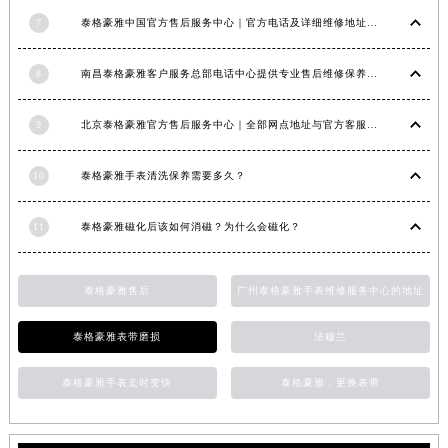
福建省莆田市城厢区霞林街道荔华东大道泰格豪雅售后服务中心（需提前预约）
7
泰格豪雅中国官方售后服务中心｜官方电话及详细维修地址权威信息公告（2026年7月最新）
福建省三明市三元区东乾二路泰格豪雅售后服务中心（需提前预约）
8
南昌泰格豪雅客户服务总部电话中心提供专业售后维修保养服务权威公示（2026年7月最新）
福建省漳州市龙文区步港路泰格豪雅售后服务中心（需提前预约）
江苏省常州市新北区龙锦路1590号现代传媒中心5号楼10层1008室泰格豪雅售后服务中心（需提前预约）
9
北京泰格豪雅官方售后服务中心｜全部网点地址与官方客服电话权威信息公告（2026年7月最新）
江苏省淮安市清江浦区淮海北路泰格豪雅售后服务中心（需提前预约）
江苏省连云港市海州区通灌北路泰格豪雅售后服务中心（需提前预约）
10
泰格豪雅手表清洗保养需要多久？
江苏省南京市秦淮区中山南路1号南京中心22层22-C1-C3室泰格豪雅售后服务中心（需提前预约）
江苏省宿迁市宿城区西湖路泰格豪雅售后服务中心（需提前预约）
11
泰格豪雅磁化后该如何消磁？为什么会磁化？
江苏省泰州市海陵区永定东路399号置地商务中心东塔（华润万象城）17层1706室泰格豪雅售后服务中心（需提前预约）
江苏省徐州市鼓楼区淮海东路29号苏宁广场IFC国际金融中心35层3508室泰格豪雅售后服务中心（需提前预约）
泰格豪雅售后
广州泰格豪雅手表维修服务中心的地址
江苏省盐城市盐都区世纪大道5号盐城金融城写字楼1号楼16层1604室泰格豪雅售后服务中心（需提前预约）
江苏省扬州市邗江区国展路29号星耀天地写字楼1号楼18层1803室泰格豪雅售后服务中心（需提前预约）
泰格豪雅表带磨损
法穆兰
江苏省镇江市京口区中山东路泰格豪雅售后服务中心（需提前预约）
泰格豪雅手表走时变快
泰格豪雅，更换表带
江西省抚州市临川区赣东大道泰格豪雅售后服务中心（需提前预约）
江西省赣州市章贡区文清路泰格豪雅售后服务中心（需提前预约）
江西省吉安市吉州区井冈山大道泰格豪雅售后服务中心（需提前预约）