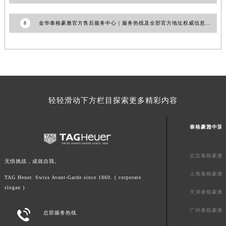
山东省威海市环翠区新威海路89号振华商厦一楼名表维修泰格豪雅售后服务中心（需提前预约）
8
金华泰格豪雅官方售后服务中心｜服务热线及全部官方地址权威信息公告（2026年7月最新）
山东省潍坊市奎文区东风东街泰格豪雅售后服务中心（需提前预约）
山东省枣庄市滕州市北辛路与善国路交叉口泰格豪雅售后服务中心（需提前预约）
山东省淄博市张店区金晶大道泰格豪雅售后服务中心（需提前预约）
上海市黄浦区南京东路299号宏伊国际广场写字楼8层806室泰格豪雅售后服务中心（需提前预约）
上海市徐汇区虹桥路3号港汇中心2座37层3705室泰格豪雅售后服务中心（需提前预约）
浙江省杭州市上城区钱江路1366号华润大厦A座5层503-5室泰格豪雅售后服务中心（需提前预约）
轻轻滑动下方栏目探索更多精彩内容
浙江省湖州市吴兴区劳动路泰格豪雅售后服务中心（需提前预约）
浙江省嘉兴市南湖区广益路705号嘉兴世界贸易中心A座13层1304室泰格豪雅售后服务中心（需提前预约）
泰格豪雅中国
浙江省金华市金东区东市南街777号金华万达广场4号楼22楼2209室泰格豪雅售后服务中心（需提前预约）
浙江省丽水市莲都区解放街泰格豪雅售后服务中心（需提前预约）
北京泰格豪雅
无惧挑战，成就自我。
浙江省宁波市江北区大闸南路500号来福士广场办公楼20层2009室泰格豪雅售后服务中心（需提前预约）
上海泰格豪雅
TAG Heuer. Swiss Avant-Garde since 1860. ( corporate
浙江省衢州市柯城区上街泰格豪雅售后服务中心（需提前预约）
slogan )
天津泰格豪雅
浙江省绍兴市越城区胜利东路379号世茂天际中心写字楼8层805室泰格豪雅售后服务中心（需提前预约）
浙江省舟山市定海区解放东路泰格豪雅售后服务中心（需提前预约）
广州泰格豪雅

总部服务热线
澳门特别行政区大堂区议事亭前地（新马路）泰格豪雅售后服务中心（需提前预约）