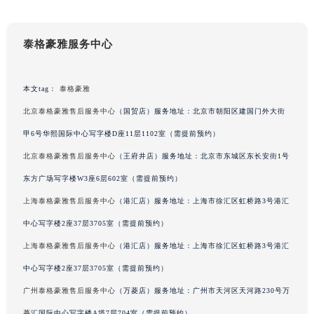
甘肃省兰州市七里河区西津西路16号兰州中心写字楼21层2102室（需提前预约）
重庆市解放碑渝中区民权路28号英利国际金融中心写字楼20层01室（需提前预约）
泰格豪雅服务中心
黑龙江省大庆市萨尔图区会战大街泰格豪雅售后服务中心（需提前预约）
黑龙江省鹤岗市向阳区红军路泰格豪雅售后服务中心（需提前预约）
本文tag：
泰格豪雅
黑龙江省黑河市爱辉区中央街泰格豪雅售后服务中心（需提前预约）
北京泰格豪雅售后服务中心
（国贸店）服务地址：北京市朝阳区建国门外大街
黑龙江省鸡西市鸡冠区红军路泰格豪雅售后服务中心（需提前预约）
黑龙江省佳木斯市向阳区长安路泰格豪雅售后服务中心（需提前预约）
甲6号华熙国际中心写字楼D座11层1102室（需提前预约）
黑龙江省牡丹江市东安区太平路泰格豪雅售后服务中心（需提前预约）
北京泰格豪雅售后服务中心
（王府井店）服务地址：北京市东城区东长安街1号
黑龙江省七台河市桃山区大同街泰格豪雅售后服务中心（需提前预约）
东方广场写字楼W3座6层602室（需提前预约）
黑龙江省齐齐哈尔市龙沙区龙华路泰格豪雅售后服务中心（需提前预约）
上海泰格豪雅售后服务中心
（港汇店）服务地址：上海市徐汇区虹桥路3号港汇
黑龙江省双鸭山市尖山区新兴大街泰格豪雅售后服务中心（需提前预约）
中心写字楼2座37层3705室（需提前预约）
黑龙江省绥化市北林区新华街与康庄路交叉口泰格豪雅售后服务中心（需提前预约）
上海泰格豪雅售后服务中心
（港汇店）服务地址：上海市徐汇区虹桥路3号港汇
黑龙江省伊春市伊美区通河路泰格豪雅售后服务中心（需提前预约）
中心写字楼2座37层3705室（需提前预约）
吉林省白城市洮北区明仁南街泰格豪雅售后服务中心（需提前预约）
吉林省白山市浑江区浑江大街泰格豪雅售后服务中心（需提前预约）
广州泰格豪雅售后服务中心
（万菱店）服务地址：广州市天河区天河路230号万
吉林省吉林市船营区河南街泰格豪雅售后服务中心（需提前预约）
菱汇国际中心写字楼A塔7层704室（需提前预约）