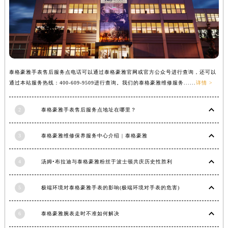
安徽省亳州市谯城区魏武大道泰格豪雅售后服务中心（需提前预约）
安徽省池州市贵池区长江路泰格豪雅售后服务中心（需提前预约）
安徽省滁州市琅琊区南谯北路泰格豪雅售后服务中心（需提前预约）
安徽省阜阳市颍州区颍州北路泰格豪雅售后服务中心（需提前预约）
安徽省淮北市相山区淮海路泰格豪雅售后服务中心（需提前预约）
泰格豪雅手表售后服务点电话可以通过泰格豪雅官网或官方公众号进行查询，还可以
安徽省淮南市田家庵区国庆中路泰格豪雅售后服务中心（需提前预约）
通过本站服务热线：400-609-9509进行查询。我们的泰格豪雅维修服务......
详情 >
安徽省黄山市屯溪区黄山西路泰格豪雅售后服务中心（需提前预约）
安徽省六安市金安区解放中路泰格豪雅售后服务中心（需提前预约）
2
泰格豪雅手表售后服务点地址在哪里？
安徽省马鞍山市雨山区湖南西路泰格豪雅售后服务中心（需提前预约）
3
泰格豪雅维修保养服务中心介绍 | 泰格豪雅
安徽省宿州市埇桥区人民中路泰格豪雅售后服务中心（需提前预约）
安徽省铜陵市铜官区石城大道泰格豪雅售后服务中心（需提前预约）
4
汤姆•布拉迪与泰格豪雅粉丝于波士顿共庆历史性胜利
安徽省芜湖市镜湖区中山路步行街泰格豪雅售后服务中心（需提前预约）
安徽省宣城市宣州区叠嶂西路泰格豪雅售后服务中心（需提前预约）
5
极端环境对泰格豪雅手表的影响(极端环境对手表的危害)
福建省龙岩市新罗区九一南路泰格豪雅售后服务中心（需提前预约）
福建省南平市建阳区人民西路泰格豪雅售后服务中心（需提前预约）
6
泰格豪雅腕表走时不准如何解决
福建省宁德市蕉城区天湖东路泰格豪雅售后服务中心（需提前预约）