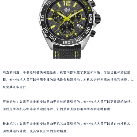
福州市鼓楼区五四路128-1号恒力城写字楼15层03室（需提前预约）
成都市锦江区人民东路6号SAC东原中心写字楼24层2406B室（需提前预约）
重庆市江北区观音桥步行街2号融恒时代广场写字楼9层902室（需提前预约）
长沙市芙蓉区定王台街道建湘路393号世茂环球金融中心写字楼（芙蓉广场）10层13室（需提前预约）
郑州市二七区铭功路10号华润大厦写字楼29层2905室（需提前预约）
太原市迎泽区解放路15号亨得利名表服务中心（品牌授权店）3层整层（需提前预约）
沈阳市沈河区中街路137号亨得利名表服务中心（品牌授权店）1层整层（需提前预约）
沈阳市沈河区中街路83号亨得利名表服务中心（品牌授权店）1层整层（需提前预约）
清洗和润滑：手表走时变快可能是由于机芯内部积累了灰尘和污垢，导致齿轮和游丝磨
乌鲁木齐市天山区红山路26号时代广场（CCMALL）C座17层17-B（需提前预约）
损。专业技术人员可以使用专业的清洗设备和润滑油，对机芯进行彻底的清洗和润滑，以
温州市鹿城区锦绣路1067号置信广场10层1015室（需提前预约）
恢复其正常运行。
哈尔滨市道里区友谊西路600号富力中心T2座写字楼29层03室（需提前预约）
大连市中山区人民路15号国际金融大厦7层G室（需提前预约）
更换游丝：如果手表走时变快是由于游丝问题引起的，专业技术人员可以更换新的游丝。
佛山市禅城区季华五路57号万科金融中心C座12层1205室（需提前预约）
游丝是手表机芯中非常关键的部件，它的质量直接影响到手表的走时精度。
东莞市东城街道鸿福东路1号民盈国贸中心T1写字楼9层907室（需提前预约）
校准机芯：如果手表走时变快是由于机芯故障引起的，专业技术人员可以通过校准机芯，
无锡市梁溪区人民中路139号恒隆广场写字楼1座11层1104室（需提前预约）
调整其运行速度，使其恢复正常的走时精度。
南通市崇川区工农路57号圆融广场写字楼16层1603室（需提前预约）