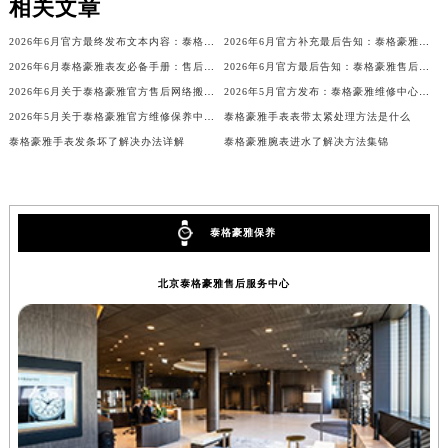
相关文章
辽宁省铁岭市银州区南马路泰格豪雅售后服务中心（需提前预约）
2026年6月官方最终发布文本内容：泰格豪雅售后维修保养中心搬迁与新增事项
2026年6月官方补充最后告知：泰格豪雅售后网点迁址与增设
辽宁省营口市站前区市府路与渤海大街交叉口泰格豪雅售后服务中心（需提前预约）
2026年6月泰格豪雅表友必备手册：售后网点搬迁及新开
2026年6月官方最后告知：泰格豪雅售后网点迁址与增设
辽宁省沈阳市沈河区中街路137号亨得利名表维修授权店1楼泰格豪雅售后服务中心（需提前预约）
2026年6月关于泰格豪雅官方售后网络搬迁及新增的补充说明
2026年5月官方发布：泰格豪雅维修中心及保养网点搬迁与新增
辽宁省沈阳市沈河区中街路83号亨得利名表维修授权店1楼泰格豪雅售后服务中心（需提前预约）
2026年5月关于泰格豪雅官方维修保养中心网点搬迁新增的公告
泰格豪雅手表表带太紧处理方法是什么
北京市朝阳区建国门外大街甲6号华熙国际中心D座11层1102室泰格豪雅售后服务中心（需提前预约）
泰格豪雅手表发条坏了解决办法详解
泰格豪雅腕表进水了解决方法集锦
北京市东城区东长安街1号王府井东方广场W3座6层602室泰格豪雅售后服务中心（需提前预约）
河北省保定市竞秀区朝阳北大街北国先天下泰格豪雅售后服务中心（需提前预约）
内蒙古自治区阿拉善盟市左旗土尔扈特大街泰格豪雅售后服务中心（需提前预约）
泰格豪雅保养
内蒙古自治区巴彦淖尔市临河区新华街泰格豪雅售后服务中心（需提前预约）
内蒙古自治区包头市青山区幸福路甲3号王府井百货名表维修泰格豪雅售后服务中心（需提前预约）
北京泰格豪雅售后服务中心
内蒙古自治区赤峰市红山区哈达街泰格豪雅售后服务中心（需提前预约）
内蒙古自治区鄂尔多斯市东胜区伊金霍洛街泰格豪雅售后服务中心（需提前预约）
内蒙古自治区呼伦贝尔市海拉尔区中央街泰格豪雅售后服务中心（需提前预约）
内蒙古自治区通辽市科尔沁区明仁大街泰格豪雅售后服务中心（需提前预约）
内蒙古自治区乌海市海勃湾区人民南路泰格豪雅售后服务中心（需提前预约）
内蒙古自治区乌兰察布市集宁区恩和大街泰格豪雅售后服务中心（需提前预约）