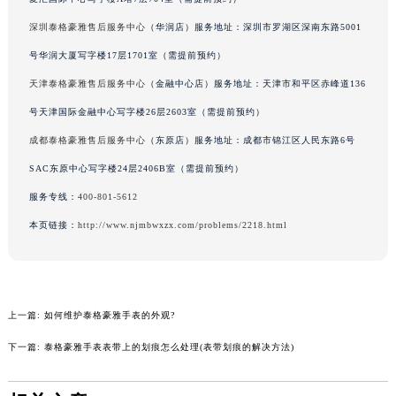
吉林省辽源市龙山区人民大街泰格豪雅售后服务中心（需提前预约）
深圳泰格豪雅售后服务中心
（华润店）服务地址：深圳市罗湖区深南东路5001
吉林省梅河口市新华街道梅河大街泰格豪雅售后服务中心（需提前预约）
号华润大厦写字楼17层1701室（需提前预约）
吉林省四平市铁东区紫气大路与南九经街交汇处泰格豪雅售后服务中心（需提前预约）
天津泰格豪雅售后服务中心
（金融中心店）服务地址：天津市和平区赤峰道136
吉林省松原市宁江区五环大街泰格豪雅售后服务中心（需提前预约）
号天津国际金融中心写字楼26层2603室（需提前预约）
吉林省通化市东昌区环通乡江南大街泰格豪雅售后服务中心（需提前预约）
成都泰格豪雅售后服务中心
（东原店）服务地址：成都市锦江区人民东路6号
吉林省延边市延吉市解放路泰格豪雅售后服务中心（需提前预约）
辽宁省鞍山市铁东区站前街泰格豪雅售后服务中心（需提前预约）
SAC东原中心写字楼24层2406B室（需提前预约）
辽宁省本溪市平山区胜利路泰格豪雅售后服务中心（需提前预约）
服务专线：
400-801-5612
辽宁省朝阳市双塔区新华路泰格豪雅售后服务中心（需提前预约）
本页链接：
http://www.njmbwxzx.com/problems/2218.html
辽宁省丹东市振兴区七经街泰格豪雅售后服务中心（需提前预约）
辽宁省抚顺市新抚区东一路泰格豪雅售后服务中心（需提前预约）
辽宁省阜新市海州区解放大街泰格豪雅售后服务中心（需提前预约）
辽宁省葫芦岛市连山区中央路泰格豪雅售后服务中心（需提前预约）
上一篇:
如何维护泰格豪雅手表的外观?
辽宁省锦州市古塔区中央大街泰格豪雅售后服务中心（需提前预约）
下一篇:
泰格豪雅手表表带上的划痕怎么处理(表带划痕的解决方法)
辽宁省辽阳市白塔区新运大街泰格豪雅售后服务中心（需提前预约）
辽宁省盘锦市兴隆台区石油大街泰格豪雅售后服务中心（需提前预约）