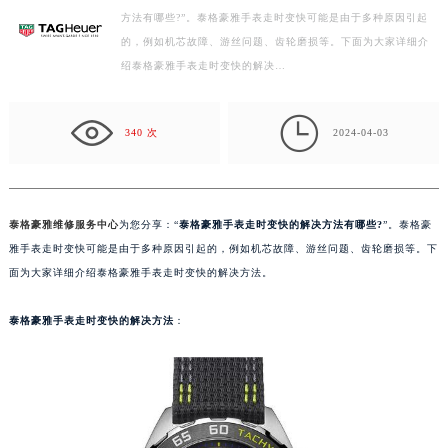
方法有哪些?”。泰格豪雅手表走时变快可能是由于多种原因引起
徐州市鼓楼区淮海东路29号苏宁广场IFC国际金融中心写字楼35层3508室（需提前预约）
的，例如机芯故障、游丝问题、齿轮磨损等。下面为大家详细介
扬州市邗江区国展路29号星耀天地写字楼1号楼18层1803室（需提前预约）
绍泰格豪雅手表走时变快的解决…
盐城市盐都区世纪大道5号盐城金融城写字楼1号楼16层1604室（需提前预约）
泰州市海陵区永定东路399号置地商务中心东塔写字楼（华润万象城）17层1706室（需提前预约）

宁波市江北区大闸南路500号来福士广场办公楼20层2009室（需提前预约）
340 次
2024-04-03
杭州市上城区钱江路1366号华润大厦写字楼A座5层503-5室（需提前预约）
金华市金东区东市南街777号金华万达广场写字楼4号楼22层2209室（需提前预约）
绍兴市越城区胜利东路379号世茂天际中心写字楼8层805室（需提前预约）
泰格豪雅维修服务中心
为您分享：“
泰格豪雅手表走时变快的解决方法有哪些?
”。泰格豪
嘉兴市南湖区广益路705号嘉兴世界贸易中心写字楼A座13层1304室（需提前预约）
雅手表走时变快可能是由于多种原因引起的，例如机芯故障、游丝问题、齿轮磨损等。下
南昌市红谷滩新区红谷中大道998号绿地双子塔（中央广场）A1座办公楼14层07室（需提前预约）
面为大家详细介绍泰格豪雅手表走时变快的解决方法。
济南市历下区经十路11111号华润中心写字楼（万象城）15层1508室（需提前预约）
泰格豪雅手表走时变快的解决方法
：
广州市天河区天河路230号万菱汇国际中心写字楼A塔7层704室（需提前预约）
广州市越秀区环市东路371-375号世界贸易中心大厦南塔写字楼15层07室（需提前预约）
深圳市罗湖区深南东路5001号华润大厦写字楼17层1701室（需提前预约）
惠州市惠城区江北文昌一路7号华贸大厦写字楼1座30层05室（需提前预约）
厦门市思明区湖滨东路95号华润大厦写字楼B座11层1104室（需提前预约）