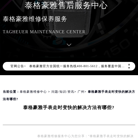
泰格豪雅售后服务中心
泰格豪雅维修保养服务
TAGHEUER MAINTENANCE CENTER
2026年7月泰格豪雅中国区售后服务网络优化升级公告
2026年7月泰格豪雅全国官方售后客户服务热线：400-801-5612
▲
官网公告>
泰格豪雅官方全国统一服务热线400-801-5612，服务覆盖中国大陆、香港、澳门、台湾全部区域（非大陆需加拨“+86”）
▼
2026年7月泰格豪雅售后服务中心最新网点地址：
北京市东城区东长安街1号东方广场写字楼W3座6层602室（需提前预约）
当前位置：
泰格豪雅维修中心
>
问题/知识/资讯
>
广州
> 泰格豪雅手表走时变快的解决方
北京市朝阳区建国门外大街甲6号华熙国际中心写字楼D座11层1102室（需提前预约）
法有哪些?
天津市和平区赤峰道136号天津国际金融中心写字楼26层2603室（需提前预约）
泰格豪雅手表走时变快的解决方法有哪些?
上海市徐汇区虹桥路3号港汇中心写字楼2座37层3705室（需提前预约）
上海市黄浦区南京东路299号宏伊国际广场写字楼8层806室（需提前预约）
南京市秦淮区中山南路1号（新街口）南京中心写字楼22层C1-1室（需提前预约）
常州市新北区龙锦路1590号现代传媒中心写字楼5号楼10层1008室（需提前预约）
泰格豪雅维修服务中心为您分享：“泰格豪雅手表走时变快的解决