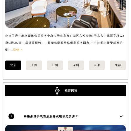
内蒙古自治区锡林郭勒盟市锡林浩特市光明街与额尔敦路交叉口泰格豪雅售后服务中心（需提前预约）
内蒙古自治区兴安盟市乌兰浩特市兴安大街泰格豪雅售后服务中心（需提前预约）
山西省大同市平城区迎宾街泰格豪雅售后服务中心（需提前预约）
山西省晋城市城区黄华街泰格豪雅售后服务中心（需提前预约）
北京王府井泰格豪雅售后服务中心位于北京市东城区东长安街1号东方广场写字楼W3
上
山西省晋中市榆次区顺城街泰格豪雅售后服务中心（需提前预约）
座6层602室（需提前预约），是泰格豪雅维修保养服务网点,中心技师均接受标准培
室
山西省临汾市尧都区解放路泰格豪雅售后服务中心（需提前预约）
训....
详情 >
>
山西省吕梁市离石区永宁中路与建设街交叉口泰格豪雅售后服务中心（需提前预约）
山西省朔州市朔城区怡西路与鄯阳西街交汇处泰格豪雅售后服务中心（需提前预约）
北京
上海
广州
深圳
天津
成都
山西省忻州市忻府区和平东街与七一南路交叉口泰格豪雅售后服务中心（需提前预约）
山西省阳泉市郊区平阳东街与新城大道交叉口泰格豪雅售后服务中心（需提前预约）
山西省运城市盐湖区河东街泰格豪雅售后服务中心（需提前预约）
推荐阅读
山西省长治市潞州区英雄中路泰格豪雅售后服务中心（需提前预约）
山西省太原市迎泽区迎泽街道解放路15号亨得利名表维修授权店3楼泰格豪雅售后服务中心（需提前预约）
天津市和平区赤峰道136号天津国际金融中心26层2603室泰格豪雅售后服务中心（需提前预约）
1
泰格豪雅手表售后服务点电话是多少？
安徽省安庆市迎江区人民路泰格豪雅售后服务中心（需提前预约）
安徽省蚌埠市蚌山区淮河路泰格豪雅售后服务中心（需提前预约）