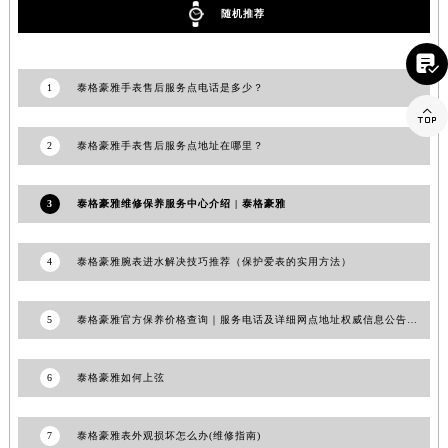
随机推荐
江西省景德镇市珠山区珠山中路泰格豪雅售后服务中心（需提前预约）
江西省九江市浔阳区浔阳路泰格豪雅售后服务中心（需提前预约）

江西省南昌市红谷滩新区红谷中大道998号绿地双子塔（中央广场）A1座办公楼14层1407室泰格豪雅售后服务中心（需提前预约）
1
泰格豪雅手表售后服务点电话是多少？
江西省萍乡市安源区萍安北大道与康庄路交叉口泰格豪雅售后服务中心（需提前预约）

江西省上饶市信州区滨江西路泰格豪雅售后服务中心（需提前预约）
2
泰格豪雅手表售后服务点地址在哪里？
江西省新余市渝水区北湖西路泰格豪雅售后服务中心（需提前预约）
江西省宜春市袁州区中山中路泰格豪雅售后服务中心（需提前预约）
3
泰格豪雅维修保养服务中心介绍 | 泰格豪雅
江西省鹰潭市月湖区胜利东路泰格豪雅售后服务中心（需提前预约）
山东省德州市德城区东风中路泰格豪雅售后服务中心（需提前预约）
4
泰格豪雅腕表进水解决技巧推荐（保护爱表的实用方法）
山东省东营市东营区济南路泰格豪雅售后服务中心（需提前预约）
山东省济南市历下区经十路11111号华润中心写字楼（万象城）15层1508室泰格豪雅售后服务中心（需提前预约）
5
泰格豪雅官方保养价格查询｜服务电话及详细网点地址权威信息公告（2026年7月最新）
山东省济宁市任城区太白楼路泰格豪雅售后服务中心（需提前预约）
山东省莱芜市文化南路8号银座商城名表维修一楼名表维修泰格豪雅售后服务中心（需提前预约）
6
泰格豪雅如何上弦
山东省临沂市兰山区解放路泰格豪雅售后服务中心（需提前预约）
山东省日照市东港区烟台路泰格豪雅售后服务中心（需提前预约）
7
泰格豪雅表外观损坏怎么办(维修指南)
山东省泰安市泰山区财源街道泰山大街泰格豪雅售后服务中心（需提前预约）