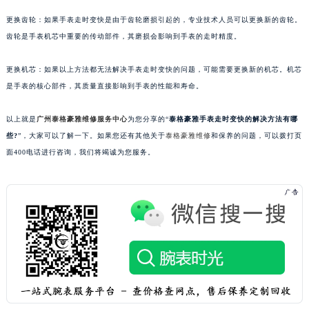
苏州市苏州工业园区星港街199号苏州中心办公楼C座22层08室（需提前预约）
更换齿轮：如果手表走时变快是由于齿轮磨损引起的，专业技术人员可以更换新的齿轮。
武汉市江汉区解放大道686号世界贸易大厦38层09室（需提前预约）
齿轮是手表机芯中重要的传动部件，其磨损会影响到手表的走时精度。
南宁市青秀区金湖路59号地王大厦12楼1224室（需提前预约）
更换机芯：如果以上方法都无法解决手表走时变快的问题，可能需要更换新的机芯。机芯
合肥市蜀山区潜山路111号万象城华润大厦B座12楼03室（需提前预约）
是手表的核心部件，其质量直接影响到手表的性能和寿命。
泉州市丰泽区宝洲路729号浦西万达中心写字楼A座7楼709室（需提前预约）
青岛市南区山东路6号华润大厦B座22层04室（需提前预约）
以上就是
广州泰格豪雅维修服务中心
为您分享的“
泰格豪雅手表走时变快的解决方法有哪
烟台市芝罘区胜利路139号万达金融中心A座907室（需提前预约）
些?
”，大家可以了解一下。如果您还有其他关于
泰格豪雅维修
和保养的问题，可以拨打页
长春市朝阳区西安大路727号中银大厦A座(旺进大厦)18层09室（需提前预约）
面400电话进行咨询，我们将竭诚为您服务。
贵阳市南明区都司高架桥路33号亨特国际金融中心14楼14D（需提前预约）
昆明市盘龙区北京路928号同德昆明广场写字楼10层06室（需提前预约）
石家庄市长安区中山东路39号勒泰中心写字楼B座13层07室（需提前预约）
西安市碑林区南关正街88号华侨城长安国际中心E座6楼10室（需提前预约）
海口市龙华区金贸东路5号海口华润大厦B座17层1707室（需提前预约）
唐山市路南区新华东道100号万达广场写字楼A座10层1002室（需提前预约）
台州市椒江区东海大道1800号腾达中心东1幢20楼2002室（需提前预约）
内蒙古自治区呼和浩特市玉泉区大学西街70号华润万象城写字楼（鄂尔多斯大厦）23层2326室（需提前预约）