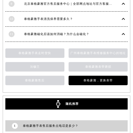
9
北京泰格豪雅官方售后服务中心｜全部网点地址与官方客服电话权威信息公告（2026年7月最新）
福建省三明市三元区东乾二路泰格豪雅售后服务中心（需提前预约）
福建省漳州市龙文区步港路泰格豪雅售后服务中心（需提前预约）
10
泰格豪雅手表清洗保养需要多久？
江苏省常州市新北区龙锦路1590号现代传媒中心5号楼10层1008室泰格豪雅售后服务中心（需提前预约）
江苏省淮安市清江浦区淮海北路泰格豪雅售后服务中心（需提前预约）
11
泰格豪雅磁化后该如何消磁？为什么会磁化？
江苏省连云港市海州区通灌北路泰格豪雅售后服务中心（需提前预约）
江苏省南京市秦淮区中山南路1号南京中心22层22-C1-C3室泰格豪雅售后服务中心（需提前预约）
泰格豪雅手表走时变快
广州泰格豪雅手表维修服务中心的地址
江苏省宿迁市宿城区西湖路泰格豪雅售后服务中心（需提前预约）
江苏省泰州市海陵区永定东路399号置地商务中心东塔（华润万象城）17层1706室泰格豪雅售后服务中心（需提前预约）
法穆兰
泰格豪雅表带磨损
江苏省徐州市鼓楼区淮海东路29号苏宁广场IFC国际金融中心35层3508室泰格豪雅售后服务中心（需提前预约）
泰格豪雅售后
泰格豪雅，更换表带
江苏省盐城市盐都区世纪大道5号盐城金融城写字楼1号楼16层1604室泰格豪雅售后服务中心（需提前预约）
江苏省扬州市邗江区国展路29号星耀天地写字楼1号楼18层1803室泰格豪雅售后服务中心（需提前预约）
江苏省镇江市京口区中山东路泰格豪雅售后服务中心（需提前预约）
随机推荐
江西省抚州市临川区赣东大道泰格豪雅售后服务中心（需提前预约）
江西省赣州市章贡区文清路泰格豪雅售后服务中心（需提前预约）
江西省吉安市吉州区井冈山大道泰格豪雅售后服务中心（需提前预约）
1
泰格豪雅手表售后服务点电话是多少？
江西省景德镇市珠山区珠山中路泰格豪雅售后服务中心（需提前预约）