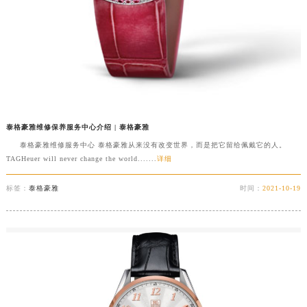
武汉市江汉区解放大道686号世界贸易大厦38层09室（需提前预约）
南宁市青秀区金湖路59号地王大厦12楼1224室（需提前预约）
合肥市蜀山区潜山路111号万象城华润大厦B座12楼03室（需提前预约）
泉州市丰泽区宝洲路729号浦西万达中心写字楼A座7楼709室（需提前预约）
青岛市南区山东路6号华润大厦B座22层04室（需提前预约）
烟台市芝罘区胜利路139号万达金融中心A座907室（需提前预约）
泰格豪雅维修保养服务中心介绍 | 泰格豪雅
长春市朝阳区西安大路727号中银大厦A座(旺进大厦)18层09室（需提前预约）
泰格豪雅维修服务中心 泰格豪雅从来没有改变世界，而是把它留给佩戴它的人。
贵阳市南明区都司高架桥路33号亨特国际金融中心14楼14D（需提前预约）
TAGHeuer will never change the world.......
详细
昆明市盘龙区北京路928号同德昆明广场写字楼10层06室（需提前预约）
石家庄市长安区中山东路39号勒泰中心写字楼B座13层07室（需提前预约）
标签：
泰格豪雅
时间：
2021-10-19
西安市碑林区南关正街88号华侨城长安国际中心E座6楼10室（需提前预约）
海口市龙华区金贸东路5号海口华润大厦B座17层1707室（需提前预约）
唐山市路南区新华东道100号万达广场写字楼A座10层1002室（需提前预约）
台州市椒江区东海大道1800号腾达中心东1幢20楼2002室（需提前预约）
内蒙古自治区呼和浩特市玉泉区大学西街70号华润万象城写字楼（鄂尔多斯大厦）23层2326室（需提前预约）
甘肃省兰州市七里河区西津西路16号兰州中心写字楼21层2102室（需提前预约）