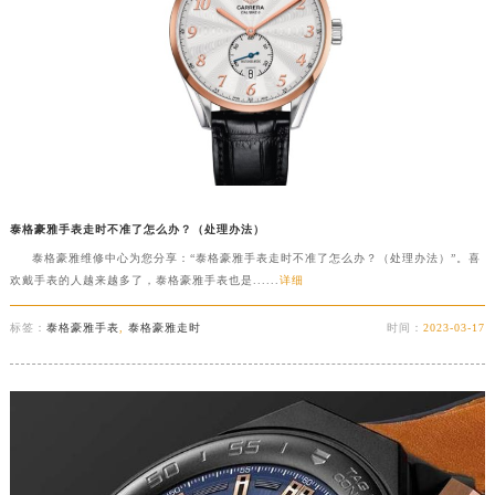
重庆市解放碑渝中区民权路28号英利国际金融中心写字楼20层01室（需提前预约）
黑龙江省大庆市萨尔图区会战大街泰格豪雅售后服务中心（需提前预约）
黑龙江省鹤岗市向阳区红军路泰格豪雅售后服务中心（需提前预约）
黑龙江省黑河市爱辉区中央街泰格豪雅售后服务中心（需提前预约）
黑龙江省鸡西市鸡冠区红军路泰格豪雅售后服务中心（需提前预约）
黑龙江省佳木斯市向阳区长安路泰格豪雅售后服务中心（需提前预约）
黑龙江省牡丹江市东安区太平路泰格豪雅售后服务中心（需提前预约）
泰格豪雅手表走时不准了怎么办？（处理办法）
黑龙江省七台河市桃山区大同街泰格豪雅售后服务中心（需提前预约）
泰格豪雅维修中心为您分享：“泰格豪雅手表走时不准了怎么办？（处理办法）”。喜
黑龙江省齐齐哈尔市龙沙区龙华路泰格豪雅售后服务中心（需提前预约）
欢戴手表的人越来越多了，泰格豪雅手表也是......
详细
黑龙江省双鸭山市尖山区新兴大街泰格豪雅售后服务中心（需提前预约）
标签：
泰格豪雅手表
,
泰格豪雅走时
时间：
2023-03-17
黑龙江省绥化市北林区新华街与康庄路交叉口泰格豪雅售后服务中心（需提前预约）
黑龙江省伊春市伊美区通河路泰格豪雅售后服务中心（需提前预约）
吉林省白城市洮北区明仁南街泰格豪雅售后服务中心（需提前预约）
吉林省白山市浑江区浑江大街泰格豪雅售后服务中心（需提前预约）
吉林省吉林市船营区河南街泰格豪雅售后服务中心（需提前预约）
吉林省辽源市龙山区人民大街泰格豪雅售后服务中心（需提前预约）