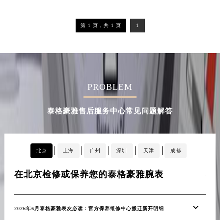
山东省潍坊市奎文区东风东街泰格豪雅售后服务中心（需提前预约）
山东省枣庄市滕州市北辛路与善国路交叉口泰格豪雅售后服务中心（需提前预约）
第 1 页，共 1 页
1
山东省淄博市张店区金晶大道泰格豪雅售后服务中心（需提前预约）
上海市黄浦区南京东路299号宏伊国际广场写字楼8层806室泰格豪雅售后服务中心（需提前预约）
上海市徐汇区虹桥路3号港汇中心2座37层3705室泰格豪雅售后服务中心（需提前预约）
浙江省杭州市上城区钱江路1366号华润大厦A座5层503-5室泰格豪雅售后服务中心（需提前预约）
PROBLEM
浙江省湖州市吴兴区劳动路泰格豪雅售后服务中心（需提前预约）
浙江省嘉兴市南湖区广益路705号嘉兴世界贸易中心A座13层1304室泰格豪雅售后服务中心（需提前预约）
泰格豪雅售后服务中心常见问题解答
浙江省金华市金东区东市南街777号金华万达广场4号楼22楼2209室泰格豪雅售后服务中心（需提前预约）
浙江省丽水市莲都区解放街泰格豪雅售后服务中心（需提前预约）
浙江省宁波市江北区大闸南路500号来福士广场办公楼20层2009室泰格豪雅售后服务中心（需提前预约）
北京
上海
广州
深圳
天津
成都
浙江省衢州市柯城区上街泰格豪雅售后服务中心（需提前预约）
在北京检修或保养您的泰格豪雅腕表
在
浙江省绍兴市越城区胜利东路379号世茂天际中心写字楼8层805室泰格豪雅售后服务中心（需提前预约）
浙江省舟山市定海区解放东路泰格豪雅售后服务中心（需提前预约）
澳门特别行政区大堂区议事亭前地（新马路）泰格豪雅售后服务中心（需提前预约）
2026年6月泰格豪雅表友必读：官方保养维修中心搬迁新开明细
20
澳门特别行政区风顺堂区南湾大马路泰格豪雅售后服务中心（需提前预约）