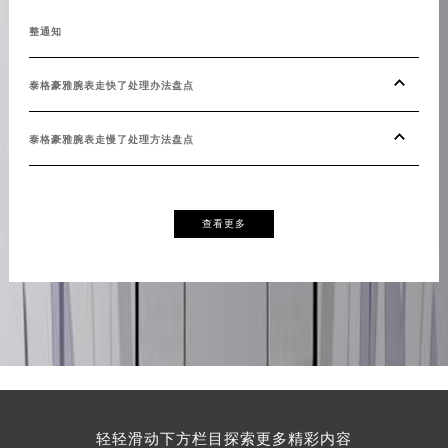
广东省清远市清城区湖西路泰格豪雅售后服务中心（需提前预约）
整通知
泰格
广东省汕头市龙湖区长平路泰格豪雅售后服务中心（需提前预约）
广东省汕尾市城区香洲街道园林社区翠园街泰格豪雅售后服务中心（需提前预约）
泰格豪雅腕表走快了处理办法盘点
泰格
广东省韶关市武江区芙蓉新区与老城中心交汇处泰格豪雅售后服务中心（需提前预约）
广东省深圳市罗湖区深南东路5001号华润大厦17层1701室泰格豪雅售后服务中心（需提前预约）
泰格豪雅腕表走慢了处理方法盘点
广东省阳江市江城区东风一路泰格豪雅售后服务中心（需提前预约）
广东省云浮市云城区金山路泰格豪雅售后服务中心（需提前预约）
广东省湛江市赤坎区观海北路泰格豪雅售后服务中心（需提前预约）
查看更多
广东省肇庆市端州区信安大道与砚都大道交汇处泰格豪雅售后服务中心（需提前预约）
广西壮族自治区百色市右江区中山二路泰格豪雅售后服务中心（需提前预约）
广西壮族自治区北海市海城区北京路泰格豪雅售后服务中心（需提前预约）
广西壮族自治区崇左市江州区石景林街道友谊大道与丽川路交汇处泰格豪雅售后服务中心（需提前预约）
广西壮族自治区防城港市港口区金花茶大道泰格豪雅售后服务中心（需提前预约）
广西壮族自治区贵港市港北区港城街道布山大道与仙衣路交叉口泰格豪雅售后服务中心（需提前预约）
广西壮族自治区桂林市秀峰区红岭路泰格豪雅售后服务中心（需提前预约）
轻轻滑动下方栏目探索更多精彩内容
广西壮族自治区河池市金城江区金城江街道朝阳路泰格豪雅售后服务中心（需提前预约）