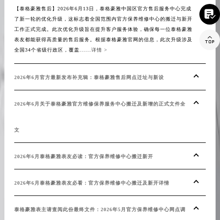
【泰格豪雅售后】2026年6月13日，泰格豪雅中国区官方售后服务中心完成
澳门特别行政区花地玛堂区关闸广场泰格豪雅售后服务中心（需提前预约）

表
了新一轮的优化升级，这标志着全国范围内官方保养维修中心的搬迁与新开
澳门特别行政区花王堂区大三巴商圈泰格豪雅售后服务中心（需提前预约）
工作正式完成。此次优化升级旨在提升客户服务体验，确保每一位泰格豪雅
【泰

澳门特别行政区嘉模堂区官也街泰格豪雅售后服务中心（需提前预约）
表友都能获得高质量的售后服务。根据泰格豪雅官网的信息，此次升级涉及
的全
全国34个省级行政区，覆盖......
详情 >
澳门省路氹城市金光大道泰格豪雅售后服务中心（需提前预约）
举措
澳门特别行政区望德堂区塔石广场泰格豪雅售后服务中心（需提前预约）
表主
程，聚
2026年6月官方最新发布补充辑：泰格豪雅售后网点迁址与新设
福建省福州市鼓楼区五四路128-1号恒力城写字楼15层03室泰格豪雅售后服务中心（需提前预约）
福建省厦门市思明区湖滨东路95号万象城华润大厦B座11层1104室泰格豪雅售后服务中心（需提前预约）
20
2026年6月关于泰格豪雅官方维修保养服务中心搬迁及新增的正式文件全
广东省潮州市潮安区新风路与潮汕路交汇处泰格豪雅售后服务中心（需提前预约）
广东省广州市天河区天河路230号万菱汇国际中心A塔7层704室泰格豪雅售后服务中心（需提前预约）
文
20
广东省广州市越秀区环市东路371-375号世界贸易中心大厦南塔15层1507室泰格豪雅售后服务中心（需提前预约）
广东省河源市源城区越王大道泰格豪雅售后服务中心（需提前预约）
2026年6月泰格豪雅表友必读：官方保养维修中心搬迁新开
20
广东省惠州市惠城区江北文昌一路7号华贸大厦1座30层3005室泰格豪雅售后服务中心（需提前预约）
广东省江门市蓬江区广场西路泰格豪雅售后服务中心（需提前预约）
2026年6月泰格豪雅表友必看：官方保养维修中心搬迁及新开详情
温馨
广东省揭阳市榕城进贤门步行街泰格豪雅售后服务中心（需提前预约）
广东省茂名市电白区水东街道迎宾大道泰格豪雅售后服务中心（需提前预约）
泰格豪雅表主请查阅此份最终文件：2026年5月官方保养维修中心网点调
泰格
广东省梅州市梅江区金燕大道泰格豪雅售后服务中心（需提前预约）