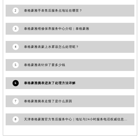
江西省九江市浔阳区浔阳路泰格豪雅售后服务中心（需提前预约）
2
泰格豪雅手表售后服务点地址在哪里？
江西省南昌市红谷滩新区红谷中大道998号绿地双子塔（中央广场）A1座办公楼14层1407室泰格豪雅售后服务中心（需提前预约）
江西省萍乡市安源区萍安北大道与康庄路交叉口泰格豪雅售后服务中心（需提前预约）
3
泰格豪雅维修保养服务中心介绍 | 泰格豪雅
江西省上饶市信州区滨江西路泰格豪雅售后服务中心（需提前预约）
江西省新余市渝水区北湖西路泰格豪雅售后服务中心（需提前预约）
4
泰格豪雅表蒙上水雾该怎么处理呢？
江西省宜春市袁州区中山中路泰格豪雅售后服务中心（需提前预约）
江西省鹰潭市月湖区胜利东路泰格豪雅售后服务中心（需提前预约）
5
泰格豪雅表针掉了要多少钱
山东省德州市德城区东风中路泰格豪雅售后服务中心（需提前预约）
山东省东营市东营区济南路泰格豪雅售后服务中心（需提前预约）
6
泰格豪雅腕表进灰了处理方法详解
山东省济南市历下区经十路11111号华润中心写字楼（万象城）15层1508室泰格豪雅售后服务中心（需提前预约）
山东省济宁市任城区太白楼路泰格豪雅售后服务中心（需提前预约）
7
泰格豪雅腕表走慢了是什么原因
山东省莱芜市文化南路8号银座商城名表维修一楼名表维修泰格豪雅售后服务中心（需提前预约）
山东省临沂市兰山区解放路泰格豪雅售后服务中心（需提前预约）
8
天津泰格豪雅官方售后服务中心｜地址与24小时服务电话权威信息公告（2026年7月最新）
山东省日照市东港区烟台路泰格豪雅售后服务中心（需提前预约）
山东省泰安市泰山区财源街道泰山大街泰格豪雅售后服务中心（需提前预约）
山东省威海市环翠区新威海路89号振华商厦一楼名表维修泰格豪雅售后服务中心（需提前预约）