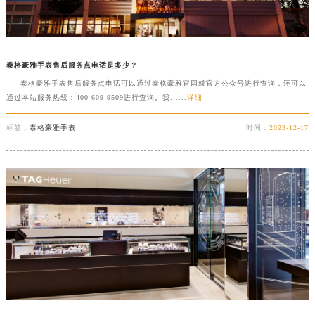
扬州市邗江区国展路29号星耀天地写字楼1号楼18层1803室（需提前预约）
盐城市盐都区世纪大道5号盐城金融城写字楼1号楼16层1604室（需提前预约）
泰州市海陵区永定东路399号置地商务中心东塔写字楼（华润万象城）17层1706室（需提前预约）
泰格豪雅手表售后服务点电话是多少？
宁波市江北区大闸南路500号来福士广场办公楼20层2009室（需提前预约）
泰格豪雅手表售后服务点电话可以通过泰格豪雅官网或官方公众号进行查询，还可以
杭州市上城区钱江路1366号华润大厦写字楼A座5层503-5室（需提前预约）
通过本站服务热线：400-609-9509进行查询。我......
详细
金华市金东区东市南街777号金华万达广场写字楼4号楼22层2209室（需提前预约）
标签：
泰格豪雅手表
时间：
2023-12-17
绍兴市越城区胜利东路379号世茂天际中心写字楼8层805室（需提前预约）
嘉兴市南湖区广益路705号嘉兴世界贸易中心写字楼A座13层1304室（需提前预约）
南昌市红谷滩新区红谷中大道998号绿地双子塔（中央广场）A1座办公楼14层07室（需提前预约）
济南市历下区经十路11111号华润中心写字楼（万象城）15层1508室（需提前预约）
广州市天河区天河路230号万菱汇国际中心写字楼A塔7层704室（需提前预约）
广州市越秀区环市东路371-375号世界贸易中心大厦南塔写字楼15层07室（需提前预约）
深圳市罗湖区深南东路5001号华润大厦写字楼17层1701室（需提前预约）
惠州市惠城区江北文昌一路7号华贸大厦写字楼1座30层05室（需提前预约）
厦门市思明区湖滨东路95号华润大厦写字楼B座11层1104室（需提前预约）
福州市鼓楼区五四路128-1号恒力城写字楼15层03室（需提前预约）