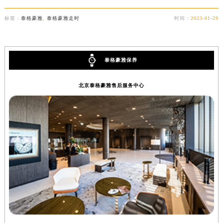
辽宁省营口市站前区市府路与渤海大街交叉口泰格豪雅售后服务中心（需提前预约）
标签：
泰格豪雅
,
泰格豪雅走时
时间：
2023-01-29
辽宁省沈阳市沈河区中街路137号亨得利名表维修授权店1楼泰格豪雅售后服务中心（需提前预约）
辽宁省沈阳市沈河区中街路83号亨得利名表维修授权店1楼泰格豪雅售后服务中心（需提前预约）
北京市朝阳区建国门外大街甲6号华熙国际中心D座11层1102室泰格豪雅售后服务中心（北京总部）（需提前预约）
泰格豪雅保养
北京市东城区东长安街1号王府井东方广场W3座6层602室泰格豪雅售后服务中心（需提前预约）
河北省保定市竞秀区朝阳北大街北国先天下泰格豪雅售后服务中心（需提前预约）
北京泰格豪雅售后服务中心
内蒙古自治区阿拉善盟市左旗土尔扈特大街泰格豪雅售后服务中心（需提前预约）
内蒙古自治区巴彦淖尔市临河区新华街泰格豪雅售后服务中心（需提前预约）
内蒙古自治区包头市青山区幸福路甲3号王府井百货名表维修泰格豪雅售后服务中心（需提前预约）
内蒙古自治区赤峰市红山区哈达街泰格豪雅售后服务中心（需提前预约）
内蒙古自治区鄂尔多斯市东胜区伊金霍洛街泰格豪雅售后服务中心（需提前预约）
内蒙古自治区呼伦贝尔市海拉尔区中央街泰格豪雅售后服务中心（需提前预约）
内蒙古自治区通辽市科尔沁区明仁大街泰格豪雅售后服务中心（需提前预约）
内蒙古自治区乌海市海勃湾区人民南路泰格豪雅售后服务中心（需提前预约）
内蒙古自治区乌兰察布市集宁区恩和大街泰格豪雅售后服务中心（需提前预约）
内蒙古自治区锡林郭勒盟市锡林浩特市光明街与额尔敦路交叉口泰格豪雅售后服务中心（需提前预约）