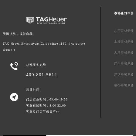
广西壮族自治区贺州市八步区城东街道灵峰南路泰格豪雅售后服务中心（需提前预约）
泰格豪雅中国
广西壮族自治区来宾市兴宾区桂中大道泰格豪雅售后服务中心（需提前预约）
广西壮族自治区柳州市城中区中山中路泰格豪雅售后服务中心（需提前预约）
北京泰格豪雅
广西壮族自治区钦州市钦南区金海湾东大街泰格豪雅售后服务中心（需提前预约）
无惧挑战，成就自我。
广西壮族自治区梧州市万秀区龙湖镇高旺路泰格豪雅售后服务中心（需提前预约）
上海泰格豪雅
TAG Heuer. Swiss Avant-Garde since 1860. ( corporate
广西壮族自治区玉林市玉州区金玉路泰格豪雅售后服务中心（需提前预约）
slogan )
天津泰格豪雅
海南省儋州市儋州市那大镇兰洋北路泰格豪雅售后服务中心（需提前预约）
广州泰格豪雅

总部服务热线
海南省东方市八所镇解放西路泰格豪雅售后服务中心（需提前预约）
海南省琼海市嘉积镇东风路泰格豪雅售后服务中心（需提前预约）
400-801-5612
深圳泰格豪雅
海南省三沙市西沙区西沙群岛永兴岛北京路泰格豪雅售后服务中心（需提前预约）
成都泰格豪雅
营业时间：
海南省三亚市吉阳区迎宾路泰格豪雅售后服务中心（需提前预约）

海南省万宁市万城镇解放路泰格豪雅售后服务中心（需提前预约）
门店营业时间：09:00-19:30
客服在线时间：8:00-22:00
海南省文昌市文城镇教育东路泰格豪雅售后服务中心（需提前预约）
客服及门店节假日不休
海南省五指山市通什镇三月三大道泰格豪雅售后服务中心（需提前预约）
香港特别行政区尖沙咀区油尖旺区广东道泰格豪雅售后服务中心（需提前预约）
香港特别行政区金钟区中西区金钟道泰格豪雅售后服务中心（需提前预约）