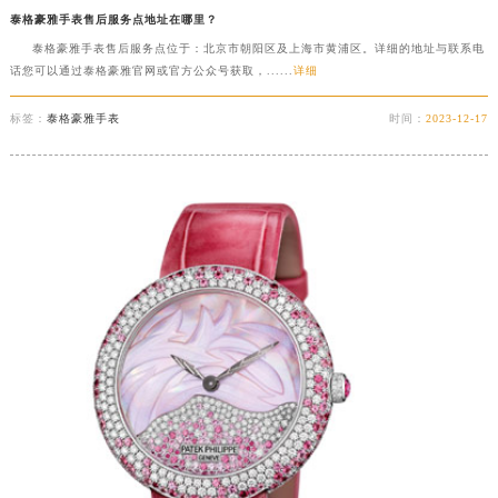
泰格豪雅手表售后服务点地址在哪里？
成都市锦江区人民东路6号SAC东原中心写字楼24层2406B室（需提前预约）
泰格豪雅手表售后服务点位于：北京市朝阳区及上海市黄浦区。详细的地址与联系电
重庆市江北区观音桥步行街2号融恒时代广场写字楼9层902室（需提前预约）
话您可以通过泰格豪雅官网或官方公众号获取，......
详细
长沙市芙蓉区定王台街道建湘路393号世茂环球金融中心写字楼（芙蓉广场）10层13室（需提前预约）
郑州市二七区铭功路10号华润大厦写字楼29层2905室（需提前预约）
标签：
泰格豪雅手表
时间：
2023-12-17
太原市迎泽区解放路15号亨得利名表服务中心（品牌授权店）3层整层（需提前预约）
沈阳市沈河区中街路137号亨得利名表服务中心（品牌授权店）1层整层（需提前预约）
沈阳市沈河区中街路83号亨得利名表服务中心（品牌授权店）1层整层（需提前预约）
乌鲁木齐市天山区红山路26号时代广场（CCMALL）C座17层17-B（需提前预约）
温州市鹿城区锦绣路1067号置信广场10层1015室（需提前预约）
哈尔滨市道里区友谊西路600号富力中心T2座写字楼29层03室（需提前预约）
大连市中山区人民路15号国际金融大厦7层G室（需提前预约）
佛山市禅城区季华五路57号万科金融中心C座12层1205室（需提前预约）
东莞市东城街道鸿福东路1号民盈国贸中心T1写字楼9层907室（需提前预约）
无锡市梁溪区人民中路139号恒隆广场写字楼1座11层1104室（需提前预约）
南通市崇川区工农路57号圆融广场写字楼16层1603室（需提前预约）
苏州市苏州工业园区星港街199号苏州中心办公楼C座22层08室（需提前预约）