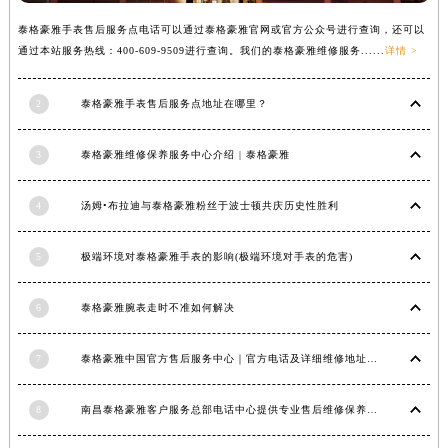
安徽省池州市贵池区长江路泰格豪雅售后服务中心（需提前预约）
泰格豪雅手表售后服务点电话可以通过泰格豪雅官网或官方公众号进行查询，还可以
安徽省滁州市琅琊区南谯北路泰格豪雅售后服务中心（需提前预约）
通过本站服务热线：400-609-9509进行查询。我们的泰格豪雅维修服务......
详情 >
安徽省阜阳市颍州区颍州北路泰格豪雅售后服务中心（需提前预约）
安徽省淮北市相山区淮海路泰格豪雅售后服务中心（需提前预约）
2
泰格豪雅手表售后服务点地址在哪里？
安徽省淮南市田家庵区国庆中路泰格豪雅售后服务中心（需提前预约）
3
泰格豪雅维修保养服务中心介绍 | 泰格豪雅
安徽省黄山市屯溪区黄山西路泰格豪雅售后服务中心（需提前预约）
安徽省六安市金安区解放中路泰格豪雅售后服务中心（需提前预约）
4
汤姆•布拉迪与泰格豪雅粉丝于波士顿共庆历史性胜利
安徽省马鞍山市雨山区湖南西路泰格豪雅售后服务中心（需提前预约）
安徽省宿州市埇桥区人民中路泰格豪雅售后服务中心（需提前预约）
5
极端环境对泰格豪雅手表的影响(极端环境对手表的危害)
安徽省铜陵市铜官区石城大道泰格豪雅售后服务中心（需提前预约）
安徽省芜湖市镜湖区中山路步行街泰格豪雅售后服务中心（需提前预约）
6
泰格豪雅腕表走时不准如何解决
安徽省宣城市宣州区叠嶂西路泰格豪雅售后服务中心（需提前预约）
福建省龙岩市新罗区九一南路泰格豪雅售后服务中心（需提前预约）
7
泰格豪雅中国官方售后服务中心｜官方电话及详细维修地址权威信息公告（2026年7月最新）
福建省南平市建阳区人民西路泰格豪雅售后服务中心（需提前预约）
8
南昌泰格豪雅客户服务总部电话中心提供专业售后维修保养服务权威公示（2026年7月最新）
福建省宁德市蕉城区天湖东路泰格豪雅售后服务中心（需提前预约）
福建省莆田市城厢区霞林街道荔华东大道泰格豪雅售后服务中心（需提前预约）