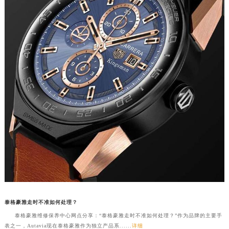
吉林省梅河口市新华街道梅河大街泰格豪雅售后服务中心（需提前预约）
吉林省四平市铁东区紫气大路与南九经街交汇处泰格豪雅售后服务中心（需提前预约）
吉林省松原市宁江区五环大街泰格豪雅售后服务中心（需提前预约）
吉林省通化市东昌区环通乡江南大街泰格豪雅售后服务中心（需提前预约）
吉林省延边市延吉市解放路泰格豪雅售后服务中心（需提前预约）
辽宁省鞍山市铁东区站前街泰格豪雅售后服务中心（需提前预约）
辽宁省本溪市平山区胜利路泰格豪雅售后服务中心（需提前预约）
辽宁省朝阳市双塔区新华路泰格豪雅售后服务中心（需提前预约）
辽宁省丹东市振兴区七经街泰格豪雅售后服务中心（需提前预约）
辽宁省抚顺市新抚区东一路泰格豪雅售后服务中心（需提前预约）
辽宁省阜新市海州区解放大街泰格豪雅售后服务中心（需提前预约）
辽宁省葫芦岛市连山区中央路泰格豪雅售后服务中心（需提前预约）
辽宁省锦州市古塔区中央大街泰格豪雅售后服务中心（需提前预约）
辽宁省辽阳市白塔区新运大街泰格豪雅售后服务中心（需提前预约）
泰格豪雅走时不准如何处理？
辽宁省盘锦市兴隆台区石油大街泰格豪雅售后服务中心（需提前预约）
泰格豪雅维修保养中心网点分享：“泰格豪雅走时不准如何处理？”作为品牌的主要手
辽宁省铁岭市银州区南马路泰格豪雅售后服务中心（需提前预约）
表之一，Autavia现在泰格豪雅作为独立产品系......
详细