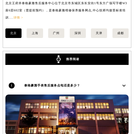
北京王府井泰格豪雅售后服务中心位于北京市东城区东长安街1号东方广场写字楼W3
上
内蒙古自治区兴安盟市乌兰浩特市兴安大街泰格豪雅售后服务中心（需提前预约）
座6层602室（需提前预约），是泰格豪雅维修保养服务网点,中心技师均接受标准培
室
山西省大同市平城区迎宾街泰格豪雅售后服务中心（需提前预约）
训....
详情 >
>
山西省晋城市城区黄华街泰格豪雅售后服务中心（需提前预约）
山西省晋中市榆次区顺城街泰格豪雅售后服务中心（需提前预约）
北京
上海
广州
深圳
天津
成都
山西省临汾市尧都区解放路泰格豪雅售后服务中心（需提前预约）
山西省吕梁市离石区永宁中路与建设街交叉口泰格豪雅售后服务中心（需提前预约）
山西省朔州市朔城区怡西路与鄯阳西街交汇处泰格豪雅售后服务中心（需提前预约）
推荐阅读
山西省忻州市忻府区和平东街与七一南路交叉口泰格豪雅售后服务中心（需提前预约）
山西省阳泉市郊区平阳东街与新城大道交叉口泰格豪雅售后服务中心（需提前预约）
山西省运城市盐湖区河东街泰格豪雅售后服务中心（需提前预约）
1
泰格豪雅手表售后服务点电话是多少？
山西省长治市潞州区英雄中路泰格豪雅售后服务中心（需提前预约）
山西省太原市迎泽区迎泽街道解放路15号亨得利名表维修授权店3楼泰格豪雅售后服务中心（需提前预约）
天津市和平区赤峰道136号天津国际金融中心26层2603室泰格豪雅售后服务中心（需提前预约）
安徽省安庆市迎江区人民路泰格豪雅售后服务中心（需提前预约）
安徽省蚌埠市蚌山区淮河路泰格豪雅售后服务中心（需提前预约）
安徽省亳州市谯城区魏武大道泰格豪雅售后服务中心（需提前预约）