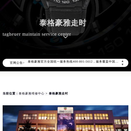
泰格豪雅走时
tagheuer maintain service center
2026年8月泰格豪雅中国区售后服务网络优化升级公告
2026年8月泰格豪雅全国官方售后客户服务热线：400-801-5612
泰格豪雅官方全国统一服务热线400-801-5612，服务覆盖中国大陆、香港、澳门、台湾全部区域（非大陆需加拨“+86”）
▲
官网公告>
2026年8月泰格豪雅售后服务中心最新网点地址：
▼
北京市朝阳区建国门外大街甲6号华熙国际中心写字楼D座11层1102室（北京总部）（需提前预约）
北京市东城区东长安街1号东方广场写字楼W3座6层602室（需提前预约）
天津市和平区赤峰道136号天津国际金融中心写字楼26层2603室（需提前预约）
当前位置：
泰格豪雅维修中心
> 泰格豪雅走时
上海市徐汇区虹桥路3号港汇中心写字楼2座37层3705室（需提前预约）
上海市黄浦区南京东路299号宏伊国际广场写字楼8层806室（需提前预约）
南京市秦淮区中山南路1号（新街口）南京中心写字楼22层C1-1室（需提前预约）
常州市新北区龙锦路1590号现代传媒中心写字楼5号楼10层1008室（需提前预约）
徐州市鼓楼区淮海东路29号苏宁广场IFC国际金融中心写字楼35层3508室（需提前预约）