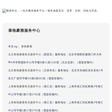
甘肃省兰州市七里河区西津西路16号兰州中心写字楼21层2102室（需提前预约）
重庆市解放碑渝中区民权路28号英利国际金融中心写字楼20层01室（需提前预约）
黑龙江省大庆市萨尔图区会战大街泰格豪雅售后服务中心（需提前预约）
黑龙江省鹤岗市向阳区红军路泰格豪雅售后服务中心（需提前预约）
泰格豪雅服务中心
黑龙江省黑河市爱辉区中央街泰格豪雅售后服务中心（需提前预约）
黑龙江省鸡西市鸡冠区红军路泰格豪雅售后服务中心（需提前预约）
本文tag：
泰格豪雅
黑龙江省佳木斯市向阳区长安路泰格豪雅售后服务中心（需提前预约）
黑龙江省牡丹江市东安区太平路泰格豪雅售后服务中心（需提前预约）
北京泰格豪雅售后服务中心
（国贸店）服务地址：北京市朝阳区建国门外大街
黑龙江省七台河市桃山区大同街泰格豪雅售后服务中心（需提前预约）
甲6号华熙国际中心写字楼D座11层1102室（北京总部）（需提前预约）
黑龙江省齐齐哈尔市龙沙区龙华路泰格豪雅售后服务中心（需提前预约）
北京泰格豪雅售后服务中心
（王府井店）服务地址：北京市东城区东长安街1号
黑龙江省双鸭山市尖山区新兴大街泰格豪雅售后服务中心（需提前预约）
东方广场写字楼W3座6层602室（需提前预约）
黑龙江省绥化市北林区新华街与康庄路交叉口泰格豪雅售后服务中心（需提前预约）
上海泰格豪雅售后服务中心
（港汇店）服务地址：上海市徐汇区虹桥路3号港汇
黑龙江省伊春市伊美区通河路泰格豪雅售后服务中心（需提前预约）
中心写字楼2座37层3705室（需提前预约）
吉林省白城市洮北区明仁南街泰格豪雅售后服务中心（需提前预约）
上海泰格豪雅售后服务中心
（港汇店）服务地址：上海市徐汇区虹桥路3号港汇
吉林省白山市浑江区浑江大街泰格豪雅售后服务中心（需提前预约）
吉林省吉林市船营区河南街泰格豪雅售后服务中心（需提前预约）
中心写字楼2座37层3705室（需提前预约）