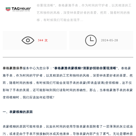
你重现清晰”。泰格豪雅手表，作为时间的守护者，以其精湛的工
徐州市鼓楼区淮海东路29号苏宁广场IFC国际金融中心写字楼35层3508室（需提前预约）
艺和独特的风格，深受钟表爱好者的喜爱。然而，随着时间的推
扬州市邗江区国展路29号星耀天地写字楼1号楼18层1803室（需提前预约）
移，有时候我们可能会发现手…
盐城市盐都区世纪大道5号盐城金融城写字楼1号楼16层1604室（需提前预约）
泰州市海陵区永定东路399号置地商务中心东塔写字楼（华润万象城）17层1706室（需提前预约）

宁波市江北区大闸南路500号来福士广场办公楼20层2009室（需提前预约）
344 次
2024-05-28
杭州市上城区钱江路1366号华润大厦写字楼A座5层503-5室（需提前预约）
金华市金东区东市南街777号金华万达广场写字楼4号楼22层2209室（需提前预约）
绍兴市越城区胜利东路379号世茂天际中心写字楼8层805室（需提前预约）
泰格豪雅保养
服务中心为您分享：“
泰格豪雅表蒙模糊?清新妙招助你重现清晰
”。泰格豪
嘉兴市南湖区广益路705号嘉兴世界贸易中心写字楼A座13层1304室（需提前预约）
雅手表，作为时间的守护者，以其精湛的工艺和独特的风格，深受钟表爱好者的喜爱。然
南昌市红谷滩新区红谷中大道998号绿地双子塔（中央广场）A1座办公楼14层07室（需提前预约）
而，随着时间的推移，有时候我们可能会发现手表的表蒙(即表盘玻璃)变得模糊，这不仅
影响了手表的美观，还可能影响到我们读取时间的准确性。那么，当泰格豪雅手表的表蒙
济南市历下区经十路11111号华润中心写字楼（万象城）15层1508室（需提前预约）
变得模糊时，我们应该如何处理呢?
广州市天河区天河路230号万菱汇国际中心写字楼A塔7层704室（需提前预约）
广州市越秀区环市东路371-375号世界贸易中心大厦南塔写字楼15层07室（需提前预约）
一、表蒙模糊的原因
深圳市罗湖区深南东路5001号华润大厦写字楼17层1701室（需提前预约）
惠州市惠城区江北文昌一路7号华贸大厦写字楼1座30层05室（需提前预约）
表蒙模糊的原因可能有很多，比如长时间的使用导致表蒙表面附着了一层薄薄的灰尘或油
厦门市思明区湖滨东路95号华润大厦写字楼B座11层1104室（需提前预约）
污，或者是由于手表不慎接触到水或其他液体，导致表蒙内部产生了雾气。无论是哪种原