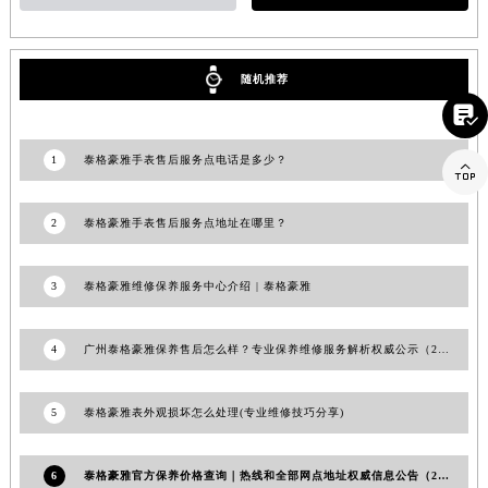
江西省景德镇市珠山区珠山中路泰格豪雅售后服务中心（需提前预约）
江西省九江市浔阳区浔阳路泰格豪雅售后服务中心（需提前预约）
随机推荐
江西省南昌市红谷滩新区红谷中大道998号绿地双子塔（中央广场）A1座办公楼14层1407室泰格豪雅售后服务中心（需提前预约）

江西省萍乡市安源区萍安北大道与康庄路交叉口泰格豪雅售后服务中心（需提前预约）
江西省上饶市信州区滨江西路泰格豪雅售后服务中心（需提前预约）
1
泰格豪雅手表售后服务点电话是多少？

江西省新余市渝水区北湖西路泰格豪雅售后服务中心（需提前预约）
江西省宜春市袁州区中山中路泰格豪雅售后服务中心（需提前预约）
2
泰格豪雅手表售后服务点地址在哪里？
江西省鹰潭市月湖区胜利东路泰格豪雅售后服务中心（需提前预约）
山东省德州市德城区东风中路泰格豪雅售后服务中心（需提前预约）
3
泰格豪雅维修保养服务中心介绍 | 泰格豪雅
山东省东营市东营区济南路泰格豪雅售后服务中心（需提前预约）
山东省济南市历下区经十路11111号华润中心写字楼（万象城）15层1508室泰格豪雅售后服务中心（需提前预约）
4
广州泰格豪雅保养售后怎么样？专业保养维修服务解析权威公示（2026年7月最新）
山东省济宁市任城区太白楼路泰格豪雅售后服务中心（需提前预约）
山东省莱芜市文化南路8号银座商城名表维修一楼名表维修泰格豪雅售后服务中心（需提前预约）
5
泰格豪雅表外观损坏怎么处理(专业维修技巧分享)
山东省临沂市兰山区解放路泰格豪雅售后服务中心（需提前预约）
山东省日照市东港区烟台路泰格豪雅售后服务中心（需提前预约）
6
泰格豪雅官方保养价格查询｜热线和全部网点地址权威信息公告（2026年7月最新）
山东省泰安市泰山区财源街道泰山大街泰格豪雅售后服务中心（需提前预约）