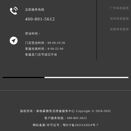
澳门特别行政区风顺堂区南湾大马路泰格豪雅售后服务中心（需提前预约）
广州泰格豪雅

总部服务热线
澳门特别行政区花地玛堂区关闸广场泰格豪雅售后服务中心（需提前预约）
400-801-5612
深圳泰格豪雅
澳门特别行政区花王堂区大三巴商圈泰格豪雅售后服务中心（需提前预约）
成都泰格豪雅
澳门特别行政区嘉模堂区官也街泰格豪雅售后服务中心（需提前预约）
营业时间：

澳门省路氹城市金光大道泰格豪雅售后服务中心（需提前预约）
门店营业时间：09:00-19:30
澳门特别行政区望德堂区塔石广场泰格豪雅售后服务中心（需提前预约）
客服在线时间：8:00-22:00
福建省福州市鼓楼区五四路128-1号恒力城写字楼15层03室泰格豪雅售后服务中心（需提前预约）
客服及门店节假日不休
福建省厦门市思明区湖滨东路95号万象城华润大厦B座11层1104室泰格豪雅售后服务中心（需提前预约）
广东省潮州市潮安区新风路与潮汕路交汇处泰格豪雅售后服务中心（需提前预约）
广东省广州市天河区天河路230号万菱汇国际中心A塔7层704室泰格豪雅售后服务中心（需提前预约）
广东省广州市越秀区环市东路371-375号世界贸易中心大厦南塔15层1507室泰格豪雅售后服务中心（需提前预约）
广东省河源市源城区越王大道泰格豪雅售后服务中心（需提前预约）
广东省惠州市惠城区江北文昌一路7号华贸大厦1座30层3005室泰格豪雅售后服务中心（需提前预约）
版权所有：
泰格豪雅售后维修服务中心 Copyright © 2018-2032
广东省江门市蓬江区广场西路泰格豪雅售后服务中心（需提前预约）
客户服务热线：
400-801-5612
广东省揭阳市榕城进贤门步行街泰格豪雅售后服务中心（需提前预约）
网站备案/许可证号：鄂ICP备2025142024号-7
广东省茂名市电白区水东街道迎宾大道泰格豪雅售后服务中心（需提前预约）