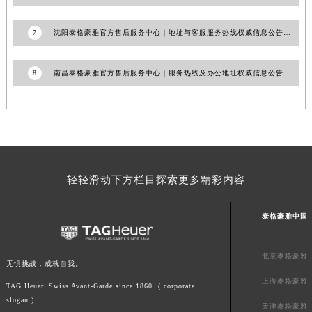
山东省威海市环翠区新威海路89号振华商厦一楼名表维修泰格豪雅售后服务中心（需提前预约）
7
沈阳泰格豪雅官方售后服务中心｜地址与客服服务热线权威信息公告（2026年7月最新）
山东省潍坊市奎文区东风东街泰格豪雅售后服务中心（需提前预约）
山东省枣庄市滕州市北辛路与善国路交叉口泰格豪雅售后服务中心（需提前预约）
山东省淄博市张店区金晶大道泰格豪雅售后服务中心（需提前预约）
8
南昌泰格豪雅官方售后服务中心｜服务热线及办公地址权威信息公告（2026年7月最新）
上海市黄浦区南京东路299号宏伊国际广场写字楼8层806室泰格豪雅售后服务中心（需提前预约）
上海市徐汇区虹桥路3号港汇中心2座37层3705室泰格豪雅售后服务中心（需提前预约）
浙江省杭州市上城区钱江路1366号华润大厦A座5层503-5室泰格豪雅售后服务中心（需提前预约）
浙江省湖州市吴兴区劳动路泰格豪雅售后服务中心（需提前预约）
浙江省嘉兴市南湖区广益路705号嘉兴世界贸易中心A座13层1304室泰格豪雅售后服务中心（需提前预约）
轻轻滑动下方栏目探索更多精彩内容
浙江省金华市金东区东市南街777号金华万达广场4号楼22楼2209室泰格豪雅售后服务中心（需提前预约）
浙江省丽水市莲都区解放街泰格豪雅售后服务中心（需提前预约）
泰格豪雅中国
浙江省宁波市江北区大闸南路500号来福士广场办公楼20层2009室泰格豪雅售后服务中心（需提前预约）
浙江省衢州市柯城区上街泰格豪雅售后服务中心（需提前预约）
北京泰格豪雅
无惧挑战，成就自我。
浙江省绍兴市越城区胜利东路379号世茂天际中心写字楼8层805室泰格豪雅售后服务中心（需提前预约）
上海泰格豪雅
浙江省舟山市定海区解放东路泰格豪雅售后服务中心（需提前预约）
TAG Heuer. Swiss Avant-Garde since 1860. ( corporate
slogan )
澳门特别行政区大堂区议事亭前地（新马路）泰格豪雅售后服务中心（需提前预约）
天津泰格豪雅