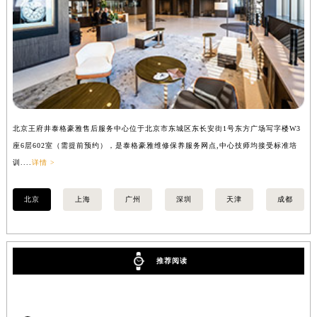
内蒙古自治区锡林郭勒盟市锡林浩特市光明街与额尔敦路交叉口泰格豪雅售后服务中心（需提前预约）
内蒙古自治区兴安盟市乌兰浩特市兴安大街泰格豪雅售后服务中心（需提前预约）
山西省大同市平城区迎宾街泰格豪雅售后服务中心（需提前预约）
山西省晋城市城区黄华街泰格豪雅售后服务中心（需提前预约）
山西省晋中市榆次区顺城街泰格豪雅售后服务中心（需提前预约）
山西省临汾市尧都区解放路泰格豪雅售后服务中心（需提前预约）
北京王府井泰格豪雅售后服务中心位于北京市东城区东长安街1号东方广场写字楼W3
上
山西省吕梁市离石区永宁中路与建设街交叉口泰格豪雅售后服务中心（需提前预约）
座6层602室（需提前预约），是泰格豪雅维修保养服务网点,中心技师均接受标准培
室
山西省朔州市朔城区怡西路与鄯阳西街交汇处泰格豪雅售后服务中心（需提前预约）
训....
详情 >
>
山西省忻州市忻府区和平东街与七一南路交叉口泰格豪雅售后服务中心（需提前预约）
山西省阳泉市郊区平阳东街与新城大道交叉口泰格豪雅售后服务中心（需提前预约）
北京
上海
广州
深圳
天津
成都
山西省运城市盐湖区河东街泰格豪雅售后服务中心（需提前预约）
山西省长治市潞州区英雄中路泰格豪雅售后服务中心（需提前预约）
山西省太原市迎泽区迎泽街道解放路15号亨得利名表维修授权店3楼泰格豪雅售后服务中心（需提前预约）
推荐阅读
天津市和平区赤峰道136号天津国际金融中心26层2603室泰格豪雅售后服务中心（需提前预约）
安徽省安庆市迎江区人民路泰格豪雅售后服务中心（需提前预约）
安徽省蚌埠市蚌山区淮河路泰格豪雅售后服务中心（需提前预约）