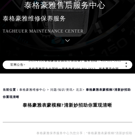
泰格豪雅售后服务中心
泰格豪雅维修保养服务
TAGHEUER MAINTENANCE CENTER
2026年8月泰格豪雅中国区售后服务网络优化升级公告
2026年8月泰格豪雅全国官方售后客户服务热线：400-801-5612
▲
官网公告>
泰格豪雅官方全国统一服务热线400-801-5612，服务覆盖中国大陆、香港、澳门、台湾全部区域（非大陆需加拨“+86”）
▼
2026年8月泰格豪雅售后服务中心最新网点地址：
北京市朝阳区建国门外大街甲6号华熙国际中心写字楼D座11层1102室（北京总部）（需提前预约）
当前位置：
泰格豪雅维修中心
>
问题/知识/资讯
>
北京
> 泰格豪雅表蒙模糊?清新妙招助
北京市东城区东长安街1号东方广场写字楼W3座6层602室（需提前预约）
你重现清晰
天津市和平区赤峰道136号天津国际金融中心写字楼26层2603室（需提前预约）
泰格豪雅表蒙模糊?清新妙招助你重现清晰
上海市徐汇区虹桥路3号港汇中心写字楼2座37层3705室（需提前预约）
上海市黄浦区南京东路299号宏伊国际广场写字楼8层806室（需提前预约）
南京市秦淮区中山南路1号（新街口）南京中心写字楼22层C1-1室（需提前预约）
常州市新北区龙锦路1590号现代传媒中心写字楼5号楼10层1008室（需提前预约）
泰格豪雅保养服务中心为您分享：“泰格豪雅表蒙模糊?清新妙招助