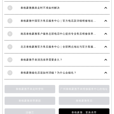
福建省莆田市城厢区霞林街道荔华东大道泰格豪雅售后服务中心（需提前预约）
6
泰格豪雅腕表走时不准如何解决
福建省三明市三元区东乾二路泰格豪雅售后服务中心（需提前预约）
福建省漳州市龙文区步港路泰格豪雅售后服务中心（需提前预约）
7
泰格豪雅中国官方售后服务中心｜官方电话及详细维修地址权威信息公告（2026年7月最新）
江苏省常州市新北区龙锦路1590号现代传媒中心5号楼10层1008室泰格豪雅售后服务中心（需提前预约）
江苏省淮安市清江浦区淮海北路泰格豪雅售后服务中心（需提前预约）
8
南昌泰格豪雅客户服务总部电话中心提供专业售后维修保养服务权威公示（2026年7月最新）
江苏省连云港市海州区通灌北路泰格豪雅售后服务中心（需提前预约）
9
北京泰格豪雅官方售后服务中心｜全部网点地址与官方客服电话权威信息公告（2026年7月最新）
江苏省南京市秦淮区中山南路1号南京中心22层22-C1-C3室泰格豪雅售后服务中心（需提前预约）
江苏省宿迁市宿城区西湖路泰格豪雅售后服务中心（需提前预约）
10
泰格豪雅手表清洗保养需要多久？
江苏省泰州市海陵区永定东路399号置地商务中心东塔（华润万象城）17层1706室泰格豪雅售后服务中心（需提前预约）
江苏省徐州市鼓楼区淮海东路29号苏宁广场IFC国际金融中心35层3508室泰格豪雅售后服务中心（需提前预约）
11
泰格豪雅磁化后该如何消磁？为什么会磁化？
江苏省盐城市盐都区世纪大道5号盐城金融城写字楼1号楼16层1604室泰格豪雅售后服务中心（需提前预约）
江苏省扬州市邗江区国展路29号星耀天地写字楼1号楼18层1803室泰格豪雅售后服务中心（需提前预约）
泰格豪雅手表走时变快
广州泰格豪雅手表维修服务中心的地址
江苏省镇江市京口区中山东路泰格豪雅售后服务中心（需提前预约）
江西省抚州市临川区赣东大道泰格豪雅售后服务中心（需提前预约）
泰格豪雅表带磨损
泰格豪雅售后
江西省赣州市章贡区文清路泰格豪雅售后服务中心（需提前预约）
江西省吉安市吉州区井冈山大道泰格豪雅售后服务中心（需提前预约）
法穆兰
泰格豪雅，更换表带