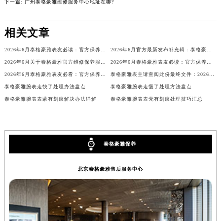
下一篇:
广州泰格豪雅维修服务中心地址在哪?
辽宁省铁岭市银州区南马路泰格豪雅售后服务中心（需提前预约）
辽宁省营口市站前区市府路与渤海大街交叉口泰格豪雅售后服务中心（需提前预约）
相关文章
辽宁省沈阳市沈河区中街路137号亨得利名表维修授权店1楼泰格豪雅售后服务中心（需提前预约）
2026年6月泰格豪雅表友必读：官方保养维修中心搬迁新开明细
2026年6月官方最新发布补充辑：泰格豪雅售后网点迁址与新设
辽宁省沈阳市沈河区中街路83号亨得利名表维修授权店1楼泰格豪雅售后服务中心（需提前预约）
2026年6月关于泰格豪雅官方维修保养服务中心搬迁及新增的正式文件全文
2026年6月泰格豪雅表友必读：官方保养维修中心搬迁新开
北京市朝阳区建国门外大街甲6号华熙国际中心D座11层1102室泰格豪雅售后服务中心（北京总部）（需提前预约）
2026年6月泰格豪雅表友必看：官方保养维修中心搬迁及新开详情
泰格豪雅表主请查阅此份最终文件：2026年5月官方保养维修中心网点调整通知
北京市东城区东长安街1号王府井东方广场W3座6层602室泰格豪雅售后服务中心（需提前预约）
泰格豪雅腕表走快了处理办法盘点
泰格豪雅腕表走慢了处理方法盘点
河北省保定市竞秀区朝阳北大街北国先天下泰格豪雅售后服务中心（需提前预约）
泰格豪雅腕表表蒙有划痕解决办法详解
泰格豪雅腕表表壳有划痕处理技巧汇总
内蒙古自治区阿拉善盟市左旗土尔扈特大街泰格豪雅售后服务中心（需提前预约）
内蒙古自治区巴彦淖尔市临河区新华街泰格豪雅售后服务中心（需提前预约）
内蒙古自治区包头市青山区幸福路甲3号王府井百货名表维修泰格豪雅售后服务中心（需提前预约）
泰格豪雅保养
内蒙古自治区赤峰市红山区哈达街泰格豪雅售后服务中心（需提前预约）
内蒙古自治区鄂尔多斯市东胜区伊金霍洛街泰格豪雅售后服务中心（需提前预约）
北京泰格豪雅售后服务中心
内蒙古自治区呼伦贝尔市海拉尔区中央街泰格豪雅售后服务中心（需提前预约）
内蒙古自治区通辽市科尔沁区明仁大街泰格豪雅售后服务中心（需提前预约）
内蒙古自治区乌海市海勃湾区人民南路泰格豪雅售后服务中心（需提前预约）
内蒙古自治区乌兰察布市集宁区恩和大街泰格豪雅售后服务中心（需提前预约）