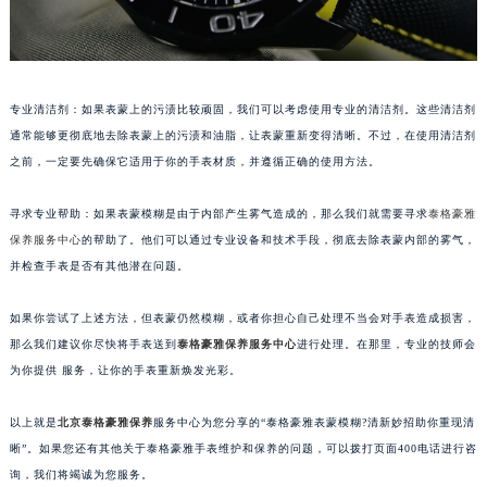
苏州市苏州工业园区星港街199号苏州中心办公楼C座22层08室（需提前预约）
武汉市江汉区解放大道686号世界贸易大厦38层09室（需提前预约）
南宁市青秀区金湖路59号地王大厦12楼1224室（需提前预约）
专业清洁剂：如果表蒙上的污渍比较顽固，我们可以考虑使用专业的清洁剂。这些清洁剂
合肥市蜀山区潜山路111号万象城华润大厦B座12楼03室（需提前预约）
通常能够更彻底地去除表蒙上的污渍和油脂，让表蒙重新变得清晰。不过，在使用清洁剂
泉州市丰泽区宝洲路729号浦西万达中心写字楼A座7楼709室（需提前预约）
之前，一定要先确保它适用于你的手表材质，并遵循正确的使用方法。
青岛市南区山东路6号华润大厦B座22层04室（需提前预约）
烟台市芝罘区胜利路139号万达金融中心A座907室（需提前预约）
寻求专业帮助：如果表蒙模糊是由于内部产生雾气造成的，那么我们就需要寻求
泰格豪雅
长春市朝阳区西安大路727号中银大厦A座(旺进大厦)18层09室（需提前预约）
保养服务中心
的帮助了。他们可以通过专业设备和技术手段，彻底去除表蒙内部的雾气，
贵阳市南明区都司高架桥路33号亨特国际金融中心14楼14D（需提前预约）
并检查手表是否有其他潜在问题。
昆明市盘龙区北京路928号同德昆明广场写字楼10层06室（需提前预约）
如果你尝试了上述方法，但表蒙仍然模糊，或者你担心自己处理不当会对手表造成损害，
石家庄市长安区中山东路39号勒泰中心写字楼B座13层07室（需提前预约）
那么我们建议你尽快将手表送到
泰格豪雅保养服务中心
进行处理。在那里，专业的技师会
西安市碑林区南关正街88号华侨城长安国际中心E座6楼10室（需提前预约）
为你提供 服务，让你的手表重新焕发光彩。
海口市龙华区金贸东路5号海口华润大厦B座17层1707室（需提前预约）
唐山市路南区新华东道100号万达广场写字楼A座10层1002室（需提前预约）
以上就是
北京泰格豪雅保养
服务中心为您分享的“泰格豪雅表蒙模糊?清新妙招助你重现清
台州市椒江区东海大道1800号腾达中心东1幢20楼2002室（需提前预约）
晰”。如果您还有其他关于泰格豪雅手表维护和保养的问题，可以拨打页面400电话进行咨
询，我们将竭诚为您服务。
内蒙古自治区呼和浩特市玉泉区大学西街70号华润万象城写字楼（鄂尔多斯大厦）23层2326室（需提前预约）