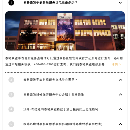
1
泰格豪雅手表售后服务点电话是多少？
安徽省亳州市谯城区魏武大道泰格豪雅售后服务中心（需提前预约）
安徽省池州市贵池区长江路泰格豪雅售后服务中心（需提前预约）
安徽省滁州市琅琊区南谯北路泰格豪雅售后服务中心（需提前预约）
安徽省阜阳市颍州区颍州北路泰格豪雅售后服务中心（需提前预约）
安徽省淮北市相山区淮海路泰格豪雅售后服务中心（需提前预约）
安徽省淮南市田家庵区国庆中路泰格豪雅售后服务中心（需提前预约）
安徽省黄山市屯溪区黄山西路泰格豪雅售后服务中心（需提前预约）
泰格豪雅手表售后服务点电话可以通过泰格豪雅官网或官方公众号进行查询，还可以
安徽省六安市金安区解放中路泰格豪雅售后服务中心（需提前预约）
通过本站服务热线：400-609-9509进行查询。我们的泰格豪雅维修服务......
详情 >
安徽省马鞍山市雨山区湖南西路泰格豪雅售后服务中心（需提前预约）
安徽省宿州市埇桥区人民中路泰格豪雅售后服务中心（需提前预约）
2
泰格豪雅手表售后服务点地址在哪里？
安徽省铜陵市铜官区石城大道泰格豪雅售后服务中心（需提前预约）
3
泰格豪雅维修保养服务中心介绍 | 泰格豪雅
安徽省芜湖市镜湖区中山路步行街泰格豪雅售后服务中心（需提前预约）
安徽省宣城市宣州区叠嶂西路泰格豪雅售后服务中心（需提前预约）
4
汤姆•布拉迪与泰格豪雅粉丝于波士顿共庆历史性胜利
福建省龙岩市新罗区九一南路泰格豪雅售后服务中心（需提前预约）
福建省南平市建阳区人民西路泰格豪雅售后服务中心（需提前预约）
5
极端环境对泰格豪雅手表的影响(极端环境对手表的危害)
福建省宁德市蕉城区天湖东路泰格豪雅售后服务中心（需提前预约）