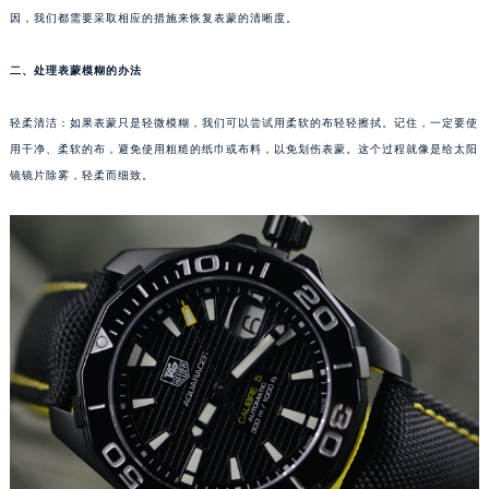
因，我们都需要采取相应的措施来恢复表蒙的清晰度。
福州市鼓楼区五四路128-1号恒力城写字楼15层03室（需提前预约）
成都市锦江区人民东路6号SAC东原中心写字楼24层2406B室（需提前预约）
二、处理表蒙模糊的办法
重庆市江北区观音桥步行街2号融恒时代广场写字楼9层902室（需提前预约）
长沙市芙蓉区定王台街道建湘路393号世茂环球金融中心写字楼（芙蓉广场）10层13室（需提前预约）
轻柔清洁：如果表蒙只是轻微模糊，我们可以尝试用柔软的布轻轻擦拭。记住，一定要使
郑州市二七区铭功路10号华润大厦写字楼29层2905室（需提前预约）
用干净、柔软的布，避免使用粗糙的纸巾或布料，以免划伤表蒙。这个过程就像是给太阳
太原市迎泽区解放路15号亨得利名表服务中心（品牌授权店）3层整层（需提前预约）
镜镜片除雾，轻柔而细致。
沈阳市沈河区中街路137号亨得利名表服务中心（品牌授权店）1层整层（需提前预约）
沈阳市沈河区中街路83号亨得利名表服务中心（品牌授权店）1层整层（需提前预约）
乌鲁木齐市天山区红山路26号时代广场（CCMALL）C座17层17-B（需提前预约）
温州市鹿城区锦绣路1067号置信广场10层1015室（需提前预约）
哈尔滨市道里区友谊西路600号富力中心T2座写字楼29层03室（需提前预约）
大连市中山区人民路15号国际金融大厦7层G室（需提前预约）
佛山市禅城区季华五路57号万科金融中心C座12层1205室（需提前预约）
东莞市东城街道鸿福东路1号民盈国贸中心T1写字楼9层907室（需提前预约）
无锡市梁溪区人民中路139号恒隆广场写字楼1座11层1104室（需提前预约）
南通市崇川区工农路57号圆融广场写字楼16层1603室（需提前预约）