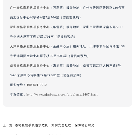
吉林省辽源市龙山区人民大街泰格豪雅售后服务中心（需提前预约）
广州泰格豪雅售后服务中心
（万菱店）服务地址：广州市天河区天河路230号万
吉林省梅河口市新华街道梅河大街泰格豪雅售后服务中心（需提前预约）
菱汇国际中心写字楼A塔7层704室（需提前预约）
吉林省四平市铁东区紫气大路与南九经街交汇处泰格豪雅售后服务中心（需提前预约）
深圳泰格豪雅售后服务中心
（华润店）服务地址：深圳市罗湖区深南东路5001
吉林省松原市宁江区五环大街泰格豪雅售后服务中心（需提前预约）
号华润大厦写字楼17层1701室（需提前预约）
吉林省通化市东昌区环通乡江南大街泰格豪雅售后服务中心（需提前预约）
天津泰格豪雅售后服务中心
（金融中心店）服务地址：天津市和平区赤峰道136
吉林省延边市延吉市解放路泰格豪雅售后服务中心（需提前预约）
号天津国际金融中心写字楼26层2603室（需提前预约）
辽宁省鞍山市铁东区站前街泰格豪雅售后服务中心（需提前预约）
辽宁省本溪市平山区胜利路泰格豪雅售后服务中心（需提前预约）
成都泰格豪雅售后服务中心
（东原店）服务地址：成都市锦江区人民东路6号
辽宁省朝阳市双塔区新华路泰格豪雅售后服务中心（需提前预约）
SAC东原中心写字楼24层2406B室（需提前预约）
辽宁省丹东市振兴区七经街泰格豪雅售后服务中心（需提前预约）
服务专线：
400-801-5612
辽宁省抚顺市新抚区东一路泰格豪雅售后服务中心（需提前预约）
本页链接：
http://www.njmbwxzx.com/problems/2467.html
辽宁省阜新市海州区解放大街泰格豪雅售后服务中心（需提前预约）
辽宁省葫芦岛市连山区中央路泰格豪雅售后服务中心（需提前预约）
辽宁省锦州市古塔区中央大街泰格豪雅售后服务中心（需提前预约）
辽宁省辽阳市白塔区新运大街泰格豪雅售后服务中心（需提前预约）
上一篇:
泰格豪雅手表遇水危机：如何安全处理，保障骑行时光
辽宁省盘锦市兴隆台区石油大街泰格豪雅售后服务中心（需提前预约）