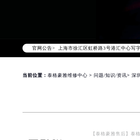
2026年8月泰格豪雅售后服务中心最
北京市朝阳区建国门外大街甲6号华熙
北京市东城区东长安街1号东方广场写
天津市和平区赤峰道136号天津国际金
上海市徐汇区虹桥路3号港汇中心写字楼
官网公告>
上海市黄浦区南京东路299号宏伊国
南京市秦淮区中山南路1号（新街口）
常州市新北区龙锦路1590号现代传媒
当前位置：
泰格豪雅维修中心
>
问题/知识/资讯
>
深
徐州市鼓楼区淮海东路29号苏宁广场I
扬州市邗江区国展路29号星耀天地写字
盐城市盐都区世纪大道5号盐城金融城写
泰州市海陵区永定东路399号置地商
宁波市江北区大闸南路500号来福士广
杭州市上城区钱江路1366号华润大厦
金华市金东区东市南街777号金华万达
【泰格豪雅售后】泰
绍兴市越城区胜利东路379号世茂天