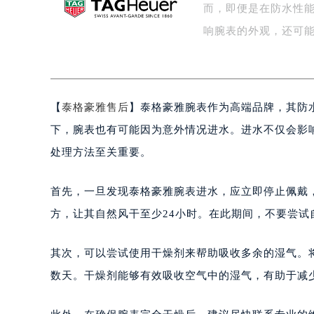
而，即便是在防水性
嘉兴市南湖区广益路705号嘉兴世界贸
响腕表的外观，还可
南昌市红谷滩新区红谷中大道998号
济南市历下区经十路11111号华润中
广州市天河区天河路230号万菱汇国
广州市越秀区环市东路371-375号
【
泰格豪雅售后
】泰格豪雅腕表作为高端品牌，其防
深圳市罗湖区深南东路5001号华润大
下，腕表也有可能因为意外情况进水。进水不仅会影
惠州市惠城区江北文昌一路7号华贸大
厦门市思明区湖滨东路95号华润大厦写
处理方法至关重要。
福州市鼓楼区五四路128-1号恒力城
成都市锦江区人民东路6号SAC东原中
首先，一旦发现泰格豪雅腕表进水，应立即停止佩戴
重庆市江北区观音桥步行街2号融恒时
方，让其自然风干至少24小时。在此期间，不要尝试
长沙市芙蓉区定王台街道建湘路393
郑州市二七区铭功路10号华润大厦写字
其次，可以尝试使用干燥剂来帮助吸收多余的湿气。
太原市迎泽区解放路15号亨得利名
数天。干燥剂能够有效吸收空气中的湿气，有助于减
沈阳市沈河区中街路137号亨得利名
沈阳市沈河区中街路83号亨得利名