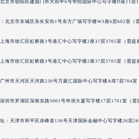
北京市朝阳区建国门外大街甲6号华熙国际中心写字楼D座11层11
售后服务中心（需提前预约）
售后服务中心（需提前预约）
：北京市东城区东长安街1号东方广场写字楼W3座6层602室（
售后服务中心（需提前预约）
雅售后服务中心（需提前预约）
雅售后服务中心（需提前预约）
上海市徐汇区虹桥路3号港汇中心写字楼2座37层3705室（需提
雅售后服务中心（需提前预约）
雅售后服务中心（需提前预约）
上海市徐汇区虹桥路3号港汇中心写字楼2座37层3705室（需提
豪雅售后服务中心（需提前预约）
售后服务中心（需提前预约）
广州市天河区天河路230号万菱汇国际中心写字楼A塔7层704室
街交叉口泰格豪雅售后服务中心（需提前预约）
得利名表维修授权店1楼泰格豪雅售后服务中心（需提前预约）
圳市罗湖区深南东路5001号华润大厦写字楼17层1701室（需
得利名表维修授权店1楼泰格豪雅售后服务中心（需提前预约）
国际中心D座11层1102室泰格豪雅售后服务中心（北京总部）
广场W3座6层602室泰格豪雅售后服务中心（需提前预约）
：天津市和平区赤峰道136号天津国际金融中心写字楼26层26
先天下泰格豪雅售后服务中心（需提前预约）
特大街泰格豪雅售后服务中心（需提前预约）