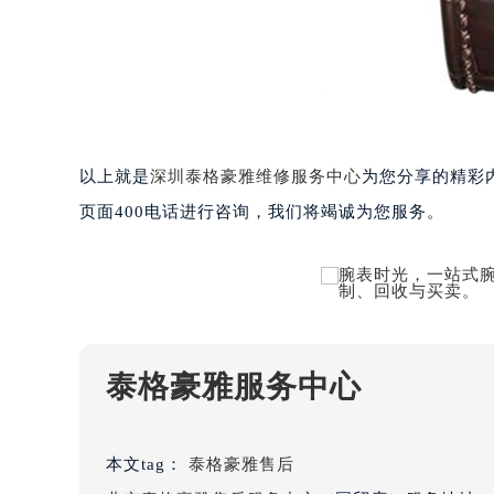
黑龙江省七台河市桃山区大同街泰格
黑龙江省齐齐哈尔市龙沙区龙华路泰
黑龙江省双鸭山市尖山区新兴大街泰
黑龙江省绥化市北林区新华街与康庄
黑龙江省伊春市伊美区通河路泰格豪
吉林省白城市洮北区明仁南街泰格豪
以上就是
深圳泰格豪雅维修服务中心
为您分享的精彩
吉林省白山市浑江区浑江大街泰格豪
页面400电话进行咨询，我们将竭诚为您服务。
吉林省吉林市船营区河南街泰格豪雅
吉林省辽源市龙山区人民大街泰格豪
吉林省梅河口市新华街道梅河大街泰
吉林省四平市铁东区紫气大路与南九
吉林省松原市宁江区五环大街泰格豪
泰格豪雅服务中心
吉林省通化市东昌区环通乡江南大街
吉林省延边市延吉市解放路泰格豪雅
辽宁省鞍山市铁东区站前街泰格豪雅
本文tag：
泰格豪雅售后
辽宁省本溪市平山区胜利路泰格豪雅