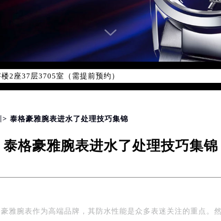
新网点地址：
国际中心写字楼D座11层1102室（北京总部）（需提前预约）
字楼W3座6层602室（需提前预约）
融中心写字楼26层2603室（需提前预约）
2座37层3705室（需提前预约）
际广场写字楼8层806室（需提前预约）
南京中心写字楼22层C1-1室（需提前预约）
中心写字楼5号楼10层1008室（需提前预约）
圳
> 泰格豪雅腕表进水了处理技巧集锦
FC国际金融中心写字楼35层3508室（需提前预约）
楼1号楼18层1803室（需提前预约）
泰格豪雅腕表进水了处理技巧集锦
字楼1号楼16层1604室（需提前预约）
务中心东塔写字楼（华润万象城）17层1706室（需提前预约）
场办公楼20层2009室（需提前预约）
写字楼A座5层503-5室（需提前预约）
广场写字楼4号楼22层2209室（需提前预约）
格豪雅腕表作为高端品牌，其防水性能是众多表迷关注的重点。
际中心写字楼8层805室（需提前预约）