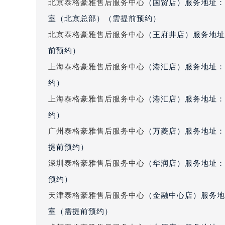
北京泰格豪雅售后服务中心
（国贸店）服务地址：
辽宁省朝阳市双塔区新华路泰格豪雅
室（北京总部）（需提前预约）
辽宁省丹东市振兴区七经街泰格豪雅
北京泰格豪雅售后服务中心
（王府井店）服务地址
辽宁省抚顺市新抚区东一路泰格豪雅
前预约）
辽宁省阜新市海州区解放大街泰格豪
辽宁省葫芦岛市连山区中央路泰格豪
上海泰格豪雅售后服务中心
（港汇店）服务地址：
辽宁省锦州市古塔区中央大街泰格豪
约）
辽宁省辽阳市白塔区新运大街泰格豪
上海泰格豪雅售后服务中心
（港汇店）服务地址：
辽宁省盘锦市兴隆台区石油大街泰格
约）
辽宁省铁岭市银州区南马路泰格豪雅
广州泰格豪雅售后服务中心
（万菱店）服务地址：
辽宁省营口市站前区市府路与渤海大
提前预约）
辽宁省沈阳市沈河区中街路137号亨
深圳泰格豪雅售后服务中心
（华润店）服务地址：深
辽宁省沈阳市沈河区中街路83号亨
北京市朝阳区建国门外大街甲6号华熙
预约）
北京市东城区东长安街1号王府井东方
天津泰格豪雅售后服务中心
（金融中心店）服务地址
河北省保定市竞秀区朝阳北大街北国
室（需提前预约）
内蒙古自治区阿拉善盟市左旗土尔扈