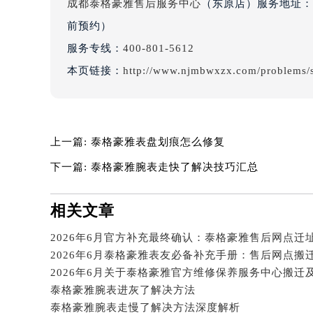
成都泰格豪雅售后服务中心
（东原店）服务地址：成
内蒙古自治区巴彦淖尔市临河区新华
前预约）
内蒙古自治区包头市青山区幸福路甲
服务专线：
400-801-5612
内蒙古自治区赤峰市红山区哈达街泰
本页链接：
http://www.njmbwxzx.com/problems/
内蒙古自治区鄂尔多斯市东胜区伊金
内蒙古自治区呼伦贝尔市海拉尔区中
内蒙古自治区通辽市科尔沁区明仁大
内蒙古自治区乌海市海勃湾区人民南
上一篇:
泰格豪雅表盘划痕怎么修复
内蒙古自治区乌兰察布市集宁区恩和
下一篇:
泰格豪雅腕表走快了解决技巧汇总
内蒙古自治区锡林郭勒盟市锡林浩特
内蒙古自治区兴安盟市乌兰浩特市兴
相关文章
山西省大同市平城区迎宾街泰格豪雅
山西省晋城市城区黄华街泰格豪雅售
2026年6月官方补充最终确认：泰格豪雅售后网点迁
山西省晋中市榆次区顺城街泰格豪雅
2026年6月泰格豪雅表友必备补充手册：售后网点搬
山西省临汾市尧都区解放路泰格豪雅
山西省吕梁市离石区永宁中路与建设
泰格豪雅腕表进灰了解决方法
山西省朔州市朔城区怡西路与鄯阳西
泰格豪雅腕表走慢了解决方法深度解析