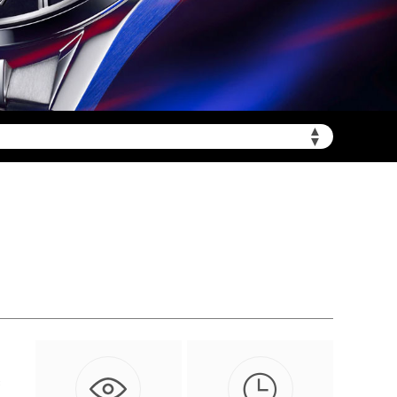
▲
▼

然