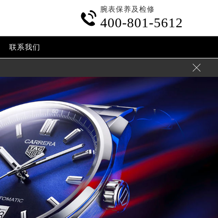
腕表保养及检修

400-801-5612
联系我们

陆需加拨“+86”）