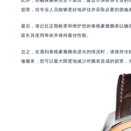
此外，在确保腕表完全干燥后，建议尽快联系专业的
乌鲁木齐市天山区红山路26号时代广场
损害，但专业人员能够更好地评估并采取必要的措施
温州市鹿城区锦绣路1067号置信广场
哈尔滨市道里区友谊西路600号富力中
最后，请记住定期检查和维护您的泰格豪雅腕表以确
大连市中山区人民路15号国际金融大
延长其使用寿命并保持最佳性能。
佛山市禅城区季华五路57号万科金融中
东莞市东城街道鸿福东路1号民盈国贸
总之，在遇到泰格豪雅腕表进水的情况时，请保持冷
无锡市梁溪区人民中路139号恒隆广场
修服务，您可以最大限度地减少对腕表造成的损害，
南通市崇川区工农路57号圆融广场写字
苏州市苏州工业园区星港街199号苏州
武汉市江汉区解放大道686号世界贸易
南宁市青秀区金湖路59号地王大厦12
合肥市蜀山区潜山路111号万象城华润
泉州市丰泽区宝洲路729号浦西万达中
青岛市南区山东路6号华润大厦B座2
烟台市芝罘区胜利路139号万达金融中
长春市朝阳区西安大路727号中银大厦