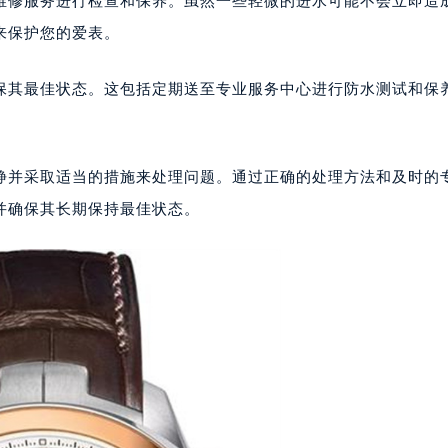
维修服务进行检查和保养。虽然一些轻微的进水可能不会立即造
（CCMALL）C座17层17-B（需提前预约）
来保护您的爱表。
10层1015室（需提前预约）
心T2座写字楼29层03室（需提前预约）
保其最佳状态。这包括定期送至专业服务中心进行防水测试和保
厦7层G室（需提前预约）
心C座12层1205室（需提前预约）
中心T1写字楼9层907室（需提前预约）
静并采取适当的措施来处理问题。通过正确的处理方法和及时的
写字楼1座11层1104室（需提前预约）
并确保其长期保持最佳状态。
楼16层1603室（需提前预约）
中心办公楼C座22层08室（需提前预约）
大厦38层09室（需提前预约）
楼1224室（需提前预约）
大厦B座12楼03室（需提前预约）
心写字楼A座7楼709室（需提前预约）
2层04室（需提前预约）
心A座907室（需提前预约）
A座(旺进大厦)18层09室（需提前预约）