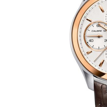
贵阳市南明区都司高架桥路33号亨特
昆明市盘龙区北京路928号同德昆明
石家庄市长安区中山东路39号勒泰中
西安市碑林区南关正街88号华侨城长
海口市龙华区金贸东路5号海口华润大厦
唐山市路南区新华东道100号万达广场
台州市椒江区东海大道1800号腾达中
内蒙古自治区呼和浩特市玉泉区大学西
甘肃省兰州市七里河区西津西路16号兰
重庆市解放碑渝中区民权路28号英利
黑龙江省大庆市萨尔图区会战大街泰
黑龙江省鹤岗市向阳区红军路泰格豪
黑龙江省黑河市爱辉区中央街泰格豪
黑龙江省鸡西市鸡冠区红军路泰格豪
黑龙江省佳木斯市向阳区长安路泰格
黑龙江省牡丹江市东安区太平路泰格