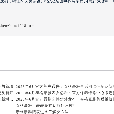
都市锦江区人民东路6号SAC东原中心写字楼24层2406B室（
街泰格豪雅售后服务中心（需提前预约）
3号王府井百货名表维修泰格豪雅售后服务中心（需提前预约）
格豪雅售后服务中心（需提前预约）
shenzhen/4018.html
霍洛街泰格豪雅售后服务中心（需提前预约）
央街泰格豪雅售后服务中心（需提前预约）
街泰格豪雅售后服务中心（需提前预约）
路泰格豪雅售后服务中心（需提前预约）
大街泰格豪雅售后服务中心（需提前预约）
市光明街与额尔敦路交叉口泰格豪雅售后服务中心（需提前预约
安大街泰格豪雅售后服务中心（需提前预约）
售后服务中心（需提前预约）
后服务中心（需提前预约）
址与新增
2026年6月官方补充通告：泰格豪雅售后网点迁址及新
售后服务中心（需提前预约）
迁及新开
售后服务中心（需提前预约）
2026年6月关于泰格豪雅官方维修保养服务中心搬迁及新增的正式文件
街交叉口泰格豪雅售后服务中心（需提前预约）
泰格豪雅手表表蒙有划痕处理技巧
街交汇处泰格豪雅售后服务中心（需提前预约）
泰格豪雅腕表进水了解决方法