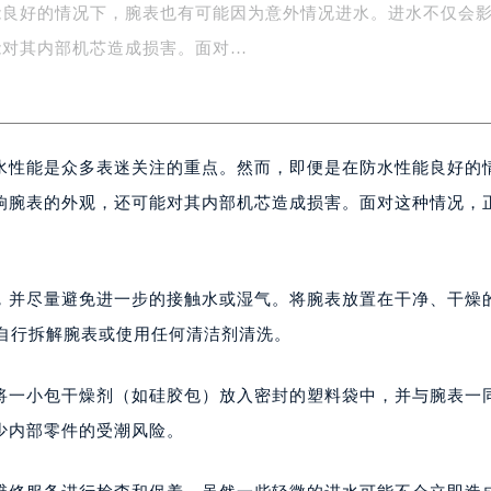
能良好的情况下，腕表也有可能因为意外情况进水。进水不仅会
易中心写字楼A座13层1304室（需提前预约）
能对其内部机芯造成损害。面对…
绿地双子塔（中央广场）A1座办公楼14层07室（需提前预约）
心写字楼（万象城）15层1508室（需提前预约）
际中心写字楼A塔7层704室（需提前预约）
世界贸易中心大厦南塔写字楼15层07室（需提前预约）
水性能是众多表迷关注的重点。然而，即便是在防水性能良好的
厦写字楼17层1701室（需提前预约）
响腕表的外观，还可能对其内部机芯造成损害。面对这种情况，
厦写字楼1座30层05室（需提前预约）
字楼B座11层1104室（需提前预约）
写字楼15层03室（需提前预约）
心写字楼24层2406B室（需提前预约）
，并尽量避免进一步的接触水或湿气。将腕表放置在干净、干燥
代广场写字楼9层902室（需提前预约）
自行拆解腕表或使用任何清洁剂清洗。
号世茂环球金融中心写字楼（芙蓉广场）10层13室（需提前预约
楼29层2905室（需提前预约）
将一小包干燥剂（如硅胶包）放入密封的塑料袋中，并与腕表一
表服务中心（品牌授权店）3层整层（需提前预约）
少内部零件的受潮风险。
表服务中心（品牌授权店）1层整层（需提前预约）
表服务中心（品牌授权店）1层整层（需提前预约）