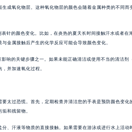
代广场写字楼9层902室（需提前预约）
面生成氧化物层。这种氧化物层的颜色会随着金属种类的不同而
号世茂环球金融中心写字楼（芙蓉广场）10层13室（需提前预约
楼29层2905室（需提前预约）
表服务中心（品牌授权店）3层整层（需提前预约）
响到表针的颜色变化。比如，在炎热的夏天长时间接触汗水或者在
表服务中心（品牌授权店）1层整层（需提前预约）
质与金属接触后产生的化学反应可能会导致颜色变化。
表服务中心（品牌授权店）1层整层（需提前预约）
（CCMALL）C座17层17-B（需提前预约）
效应影响的关键步骤之一。如果未能正确清洁或使用不当的清洁剂
10层1015室（需提前预约）
伤，并加速氧化过程。
心T2座写字楼29层03室（需提前预约）
厦7层G室（需提前预约）
心C座12层1205室（需提前预约）
中心T1写字楼9层907室（需提前预约）
不需要太过恐慌。首先，定期检查并清洁您的手表是预防颜色变化
写字楼1座11层1104室（需提前预约）
污垢和残留物。
楼16层1603室（需提前预约）
中心办公楼C座22层08室（需提前预约）
盐分、汗液等物质的直接接触。如果需要在游泳或进行水上活动
大厦38层09室（需提前预约）