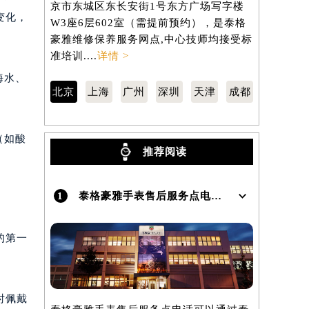
京市东城区东长安街1号东方广场写字楼
汇区虹桥路
变化，
W3座6层602室（需提前预约），是泰格
3705室
）
豪雅维修保养服务网点,中心技师均接受标
保养服务网
准培训....
详情 >
训....
详情 
海水、
北京
上海
广州
深圳
天津
成都
（如酸
推荐阅读
1
泰格豪雅手表售后服务点电话是多少？
的第一
时佩戴