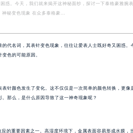
又困惑。今天，我们就来揭开这神秘面纱，探讨一下泰格豪雅腕
字楼1号楼16层1604室（需提前预约）
务中心东塔写字楼（华润万象城）17层1706室（需提前预约）
 神秘变色现象 在众多泰格豪…
场办公楼20层2009室（需提前预约）
写字楼A座5层503-5室（需提前预约）
广场写字楼4号楼22层2209室（需提前预约）
准的代名词，其表针变色现象，往往让爱表人士既好奇又困惑。
际中心写字楼8层805室（需提前预约）
易中心写字楼A座13层1304室（需提前预约）
针变色的可能原因。
绿地双子塔（中央广场）A1座办公楼14层07室（需提前预约）
心写字楼（万象城）15层1508室（需提前预约）
际中心写字楼A塔7层704室（需提前预约）
世界贸易中心大厦南塔写字楼15层07室（需提前预约）
表表针颜色发生了变化。这不仅仅是一次简单的颜色转换，更像
厦写字楼17层1701室（需提前预约）
彩。那么，是什么原因导致了这一神奇现象呢？
厦写字楼1座30层05室（需提前预约）
字楼B座11层1104室（需提前预约）
写字楼15层03室（需提前预约）
心写字楼24层2406B室（需提前预约）
钉效应的重要因素之一。高湿度环境下，金属表面容易形成水膜，