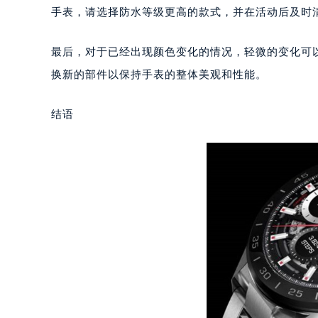
南宁市青秀区金湖路59号地王大厦12
手表，请选择防水等级更高的款式，并在活动后及时
合肥市蜀山区潜山路111号万象城华润
泉州市丰泽区宝洲路729号浦西万达中
最后，对于已经出现颜色变化的情况，轻微的变化可
青岛市南区山东路6号华润大厦B座2
换新的部件以保持手表的整体美观和性能。
烟台市芝罘区胜利路139号万达金融中
长春市朝阳区西安大路727号中银大厦
结语
贵阳市南明区都司高架桥路33号亨特
昆明市盘龙区北京路928号同德昆明
石家庄市长安区中山东路39号勒泰中
西安市碑林区南关正街88号华侨城长
海口市龙华区金贸东路5号海口华润大厦
唐山市路南区新华东道100号万达广场
台州市椒江区东海大道1800号腾达中
内蒙古自治区呼和浩特市玉泉区大学西
甘肃省兰州市七里河区西津西路16号兰
重庆市解放碑渝中区民权路28号英利