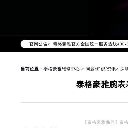
2026年8月泰格豪雅中国区售后服
2026年8月泰格豪雅全国官方售后客户服
官网公告>
泰格豪雅官方全国统一服务热线400-
2026年8月泰格豪雅售后服务中心最
北京市朝阳区建国门外大街甲6号华熙
北京市东城区东长安街1号东方广场写
当前位置：
泰格豪雅维修中心
>
问题/知识/资讯
>
深
天津市和平区赤峰道136号天津国际金
泰格豪雅腕表
上海市徐汇区虹桥路3号港汇中心写字楼
上海市黄浦区南京东路299号宏伊国
南京市秦淮区中山南路1号（新街口）
常州市新北区龙锦路1590号现代传媒
徐州市鼓楼区淮海东路29号苏宁广场I
【泰格豪雅保养】泰
扬州市邗江区国展路29号星耀天地写字