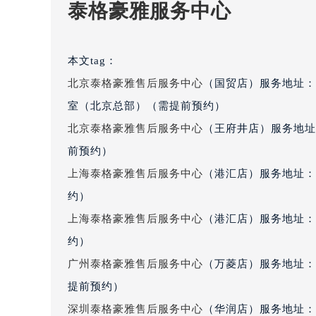
泰格豪雅服务中心
吉林省四平市铁东区紫气大路与南九
吉林省松原市宁江区五环大街泰格豪
吉林省通化市东昌区环通乡江南大街
本文tag：
吉林省延边市延吉市解放路泰格豪雅
北京泰格豪雅售后服务中心
（国贸店）服务地址：
辽宁省鞍山市铁东区站前街泰格豪雅
室（北京总部）（需提前预约）
辽宁省本溪市平山区胜利路泰格豪雅
北京泰格豪雅售后服务中心
（王府井店）服务地址
辽宁省朝阳市双塔区新华路泰格豪雅
辽宁省丹东市振兴区七经街泰格豪雅
前预约）
辽宁省抚顺市新抚区东一路泰格豪雅
上海泰格豪雅售后服务中心
（港汇店）服务地址：
辽宁省阜新市海州区解放大街泰格豪
约）
辽宁省葫芦岛市连山区中央路泰格豪
上海泰格豪雅售后服务中心
（港汇店）服务地址：
辽宁省锦州市古塔区中央大街泰格豪
约）
辽宁省辽阳市白塔区新运大街泰格豪
广州泰格豪雅售后服务中心
（万菱店）服务地址：
辽宁省盘锦市兴隆台区石油大街泰格
提前预约）
辽宁省铁岭市银州区南马路泰格豪雅
辽宁省营口市站前区市府路与渤海大
深圳泰格豪雅售后服务中心
（华润店）服务地址：深