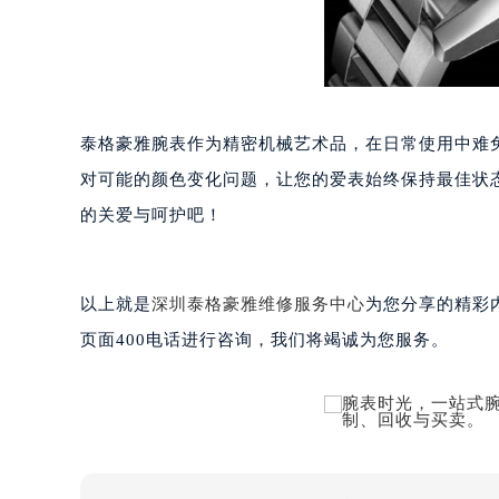
黑龙江省大庆市萨尔图区会战大街泰
黑龙江省鹤岗市向阳区红军路泰格豪
黑龙江省黑河市爱辉区中央街泰格豪
黑龙江省鸡西市鸡冠区红军路泰格豪
黑龙江省佳木斯市向阳区长安路泰格
泰格豪雅腕表作为精密机械艺术品，在日常使用中难
黑龙江省牡丹江市东安区太平路泰格
对可能的颜色变化问题，让您的爱表始终保持最佳状
黑龙江省七台河市桃山区大同街泰格
的关爱与呵护吧！
黑龙江省齐齐哈尔市龙沙区龙华路泰
黑龙江省双鸭山市尖山区新兴大街泰
黑龙江省绥化市北林区新华街与康庄
以上就是
深圳泰格豪雅维修服务中心
为您分享的精彩
黑龙江省伊春市伊美区通河路泰格豪
页面400电话进行咨询，我们将竭诚为您服务。
吉林省白城市洮北区明仁南街泰格豪
吉林省白山市浑江区浑江大街泰格豪
吉林省吉林市船营区河南街泰格豪雅
吉林省辽源市龙山区人民大街泰格豪
吉林省梅河口市新华街道梅河大街泰