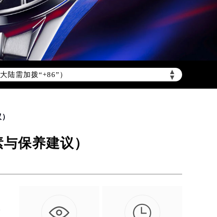
▲
陆需加拨“+86”）
▼
议）
素与保养建议）

往