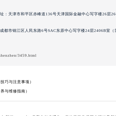
得利名表维修授权店1楼泰格豪雅售后服务中心（需提前预约）
得利名表维修授权店1楼泰格豪雅售后服务中心（需提前预约）
：天津市和平区赤峰道136号天津国际金融中心写字楼26层26
国际中心D座11层1102室泰格豪雅售后服务中心（北京总部）
广场W3座6层602室泰格豪雅售后服务中心（需提前预约）
都市锦江区人民东路6号SAC东原中心写字楼24层2406B室（
先天下泰格豪雅售后服务中心（需提前预约）
特大街泰格豪雅售后服务中心（需提前预约）
街泰格豪雅售后服务中心（需提前预约）
3号王府井百货名表维修泰格豪雅售后服务中心（需提前预约）
shenzhen/3459.html
格豪雅售后服务中心（需提前预约）
霍洛街泰格豪雅售后服务中心（需提前预约）
央街泰格豪雅售后服务中心（需提前预约）
小技巧与注意事项）
街泰格豪雅售后服务中心（需提前预约）
路泰格豪雅售后服务中心（需提前预约）
保养与维修指南）
大街泰格豪雅售后服务中心（需提前预约）
市光明街与额尔敦路交叉口泰格豪雅售后服务中心（需提前预约
安大街泰格豪雅售后服务中心（需提前预约）