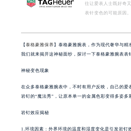
往让爱表人士既好奇
盐城市盐都区世纪大道5号盐城金融城写
泰州市海陵区永定东路399号置地商
表针变色的可能原因。
宁波市江北区大闸南路500号来福士广
杭州市上城区钱江路1366号华润大厦
金华市金东区东市南街777号金华万达
【
泰格豪雅保养
】泰格豪雅腕表，作为现代奢华与精
绍兴市越城区胜利东路379号世茂天
嘉兴市南湖区广益路705号嘉兴世界贸
我们就来揭开这神秘面纱，探讨一下泰格豪雅腕表表
南昌市红谷滩新区红谷中大道998号
济南市历下区经十路11111号华润中
神秘变色现象
广州市天河区天河路230号万菱汇国
广州市越秀区环市东路371-375号
在众多泰格豪雅腕表中，不时有用户反映，自己的爱
深圳市罗湖区深南东路5001号华润大
岩钉的“魔法秀”，让原本单一的金属色彩变得多姿多
惠州市惠城区江北文昌一路7号华贸大
厦门市思明区湖滨东路95号华润大厦写
岩钉效应揭秘
福州市鼓楼区五四路128-1号恒力城
成都市锦江区人民东路6号SAC东原中
1.环境因素：外界环境的温度和湿度变化是引发岩