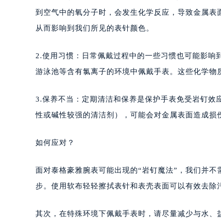
重庆市江北区观音桥步行街2号融恒时
到空气中的氧分子时，会发生化学反应，导致金属表
长沙市芙蓉区定王台街道建湘路393
从而影响到我们所见的表针颜色。
郑州市二七区铭功路10号华润大厦写字
太原市迎泽区解放路15号亨得利名
2.使用习惯：日常佩戴过程中的一些习惯也可能影
沈阳市沈河区中街路137号亨得利名
游泳池等含有氯离子的环境中佩戴手表。这些化学物
沈阳市沈河区中街路83号亨得利名
乌鲁木齐市天山区红山路26号时代广场
3.保养不当：定期清洁和保养是保护手表免受岩钉
温州市鹿城区锦绣路1067号置信广场
性或碱性较强的清洁剂），可能会对金属表面造成损
哈尔滨市道里区友谊西路600号富力中
大连市中山区人民路15号国际金融大
如何应对？
佛山市禅城区季华五路57号万科金融中
东莞市东城街道鸿福东路1号民盈国贸
面对泰格豪雅腕表可能出现的“岩钉魔法”，我们并
无锡市梁溪区人民中路139号恒隆广场
步。使用软布轻轻擦拭表针和表壳表面可以有效去除
南通市崇川区工农路57号圆融广场写字
苏州市苏州工业园区星港街199号苏州
其次，在特殊环境下佩戴手表时，请尽量减少与水、
武汉市江汉区解放大道686号世界贸易