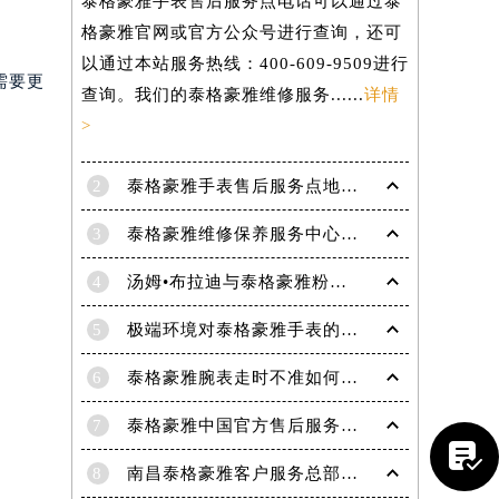
泰格豪雅手表售后服务点电话可以通过泰
格豪雅官网或官方公众号进行查询，还可
以通过本站服务热线：400-609-9509进行
需要更
查询。我们的泰格豪雅维修服务......
详情
>
2
泰格豪雅手表售后服务点地址在哪里？
3
泰格豪雅维修保养服务中心介绍 | 泰格豪雅
4
汤姆•布拉迪与泰格豪雅粉丝于波士顿共庆历史性胜利
5
极端环境对泰格豪雅手表的影响(极端环境对手表的危害)
6
泰格豪雅腕表走时不准如何解决
提前预约）
7
泰格豪雅中国官方售后服务中心｜官方电话及详细维修地址权威信息公告（2026年7月最新）

8
南昌泰格豪雅客户服务总部电话中心提供专业售后维修保养服务权威公示（2026年7月最新）