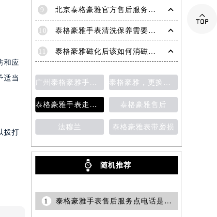
9
北京泰格豪雅官方售后服务中心｜全部网点地址与官方客服电话权威信息公告（2026年7月最新）

10
泰格豪雅手表清洗保养需要多久？
11
泰格豪雅磁化后该如何消磁？为什么会磁化？
防和应
予适当
广州泰格豪雅手表维修服务中心的地址
泰格豪雅，更换表带
泰格豪雅手表走时变快
泰格豪雅售后
法穆兰
泰格豪雅表带磨损
以拨打
随机推荐
1
泰格豪雅手表售后服务点电话是多少？