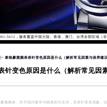
务网络优化升级公告
务热线：400-801-5612
801-5612，服务覆盖中国大陆、香港、澳门、台湾全部区域（非大
新网点地址：
国际中心写字楼D座11层1102室（北京总部）（需提前预约）
字楼W3座6层602室（需提前预约）
圳
> 泰格豪雅腕表表针变色原因是什么（解析常见因素与保养建
融中心写字楼26层2603室（需提前预约）
表针变色原因是什么（解析常见因
2座37层3705室（需提前预约）
际广场写字楼8层806室（需提前预约）
南京中心写字楼22层C1-1室（需提前预约）
中心写字楼5号楼10层1008室（需提前预约）
FC国际金融中心写字楼35层3508室（需提前预约）
格豪雅腕表，作为现代奢华与精准的代名词，其表针变色现象，
楼1号楼18层1803室（需提前预约）