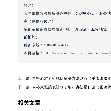
辽宁省沈阳市沈河区中街路137号亨
预约）
辽宁省沈阳市沈河区中街路83号亨
天津泰格豪雅售后服务中心
（金融中心店）服务地址
北京市朝阳区建国门外大街甲6号华熙
室（需提前预约）
北京市东城区东长安街1号王府井东方
成都泰格豪雅售后服务中心
（东原店）服务地址：成
河北省保定市竞秀区朝阳北大街北国
前预约）
内蒙古自治区阿拉善盟市左旗土尔扈
服务专线：
400-801-5612
内蒙古自治区巴彦淖尔市临河区新华
内蒙古自治区包头市青山区幸福路甲
本页链接：
http://www.njmbwxzx.com/problems/
内蒙古自治区赤峰市红山区哈达街泰
内蒙古自治区鄂尔多斯市东胜区伊金
内蒙古自治区呼伦贝尔市海拉尔区中
上一篇:
泰格豪雅表针脱落解决方法盘点（手表维修
内蒙古自治区通辽市科尔沁区明仁大
内蒙古自治区乌海市海勃湾区人民南
下一篇:
泰格豪雅腕表进水了解决办法是什么（正确
内蒙古自治区乌兰察布市集宁区恩和
内蒙古自治区锡林郭勒盟市锡林浩特
相关文章
内蒙古自治区兴安盟市乌兰浩特市兴