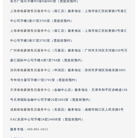
东方广场写字楼W3座6层602室（需提前预约）
辽宁省铁岭市银州区南马路泰格豪雅售后服务中心（需提前预约）
上海泰格豪雅售后服务中心
（港汇店）服务地址：上海市徐汇区虹桥路3号港汇
辽宁省营口市站前区市府路与渤海大街交叉口泰格豪雅售后服务中心（需提前预约）
中心写字楼2座37层3705室（需提前预约）
辽宁省沈阳市沈河区中街路137号亨得利名表维修授权店1楼泰格豪雅售后服务中心（需提前预约）
上海泰格豪雅售后服务中心
（港汇店）服务地址：上海市徐汇区虹桥路3号港汇
辽宁省沈阳市沈河区中街路83号亨得利名表维修授权店1楼泰格豪雅售后服务中心（需提前预约）
北京市朝阳区建国门外大街甲6号华熙国际中心D座11层1102室泰格豪雅售后服务中心（北京总部）（需提前预约）
中心写字楼2座37层3705室（需提前预约）
北京市东城区东长安街1号王府井东方广场W3座6层602室泰格豪雅售后服务中心（需提前预约）
广州泰格豪雅售后服务中心
（万菱店）服务地址：广州市天河区天河路230号万
河北省保定市竞秀区朝阳北大街北国先天下泰格豪雅售后服务中心（需提前预约）
菱汇国际中心写字楼A塔7层704室（需提前预约）
内蒙古自治区阿拉善盟市左旗土尔扈特大街泰格豪雅售后服务中心（需提前预约）
深圳泰格豪雅售后服务中心
（华润店）服务地址：深圳市罗湖区深南东路5001
内蒙古自治区巴彦淖尔市临河区新华街泰格豪雅售后服务中心（需提前预约）
号华润大厦写字楼17层1701室（需提前预约）
内蒙古自治区包头市青山区幸福路甲3号王府井百货名表维修泰格豪雅售后服务中心（需提前预约）
天津泰格豪雅售后服务中心
（金融中心店）服务地址：天津市和平区赤峰道136
内蒙古自治区赤峰市红山区哈达街泰格豪雅售后服务中心（需提前预约）
号天津国际金融中心写字楼26层2603室（需提前预约）
内蒙古自治区鄂尔多斯市东胜区伊金霍洛街泰格豪雅售后服务中心（需提前预约）
内蒙古自治区呼伦贝尔市海拉尔区中央街泰格豪雅售后服务中心（需提前预约）
成都泰格豪雅售后服务中心
（东原店）服务地址：成都市锦江区人民东路6号
内蒙古自治区通辽市科尔沁区明仁大街泰格豪雅售后服务中心（需提前预约）
SAC东原中心写字楼24层2406B室（需提前预约）
内蒙古自治区乌海市海勃湾区人民南路泰格豪雅售后服务中心（需提前预约）
服务专线：
400-801-5612
内蒙古自治区乌兰察布市集宁区恩和大街泰格豪雅售后服务中心（需提前预约）