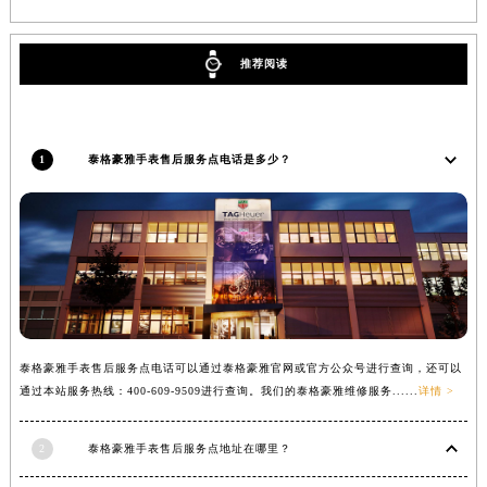
福建省莆田市城厢区霞林街道荔华东大道泰格豪雅售后服务中心（需提前预约）
福建省三明市三元区东乾二路泰格豪雅售后服务中心（需提前预约）
推荐阅读
福建省漳州市龙文区步港路泰格豪雅售后服务中心（需提前预约）
江苏省常州市新北区龙锦路1590号现代传媒中心5号楼10层1008室泰格豪雅售后服务中心（需提前预约）
江苏省淮安市清江浦区淮海北路泰格豪雅售后服务中心（需提前预约）
1
泰格豪雅手表售后服务点电话是多少？
江苏省连云港市海州区通灌北路泰格豪雅售后服务中心（需提前预约）
江苏省南京市秦淮区中山南路1号南京中心22层22-C1-C3室泰格豪雅售后服务中心（需提前预约）
江苏省宿迁市宿城区西湖路泰格豪雅售后服务中心（需提前预约）
江苏省泰州市海陵区永定东路399号置地商务中心东塔（华润万象城）17层1706室泰格豪雅售后服务中心（需提前预约）
江苏省徐州市鼓楼区淮海东路29号苏宁广场IFC国际金融中心35层3508室泰格豪雅售后服务中心（需提前预约）
江苏省盐城市盐都区世纪大道5号盐城金融城写字楼1号楼16层1604室泰格豪雅售后服务中心（需提前预约）
江苏省扬州市邗江区国展路29号星耀天地写字楼1号楼18层1803室泰格豪雅售后服务中心（需提前预约）
泰格豪雅手表售后服务点电话可以通过泰格豪雅官网或官方公众号进行查询，还可以
江苏省镇江市京口区中山东路泰格豪雅售后服务中心（需提前预约）
通过本站服务热线：400-609-9509进行查询。我们的泰格豪雅维修服务......
详情 >
江西省抚州市临川区赣东大道泰格豪雅售后服务中心（需提前预约）
江西省赣州市章贡区文清路泰格豪雅售后服务中心（需提前预约）
2
泰格豪雅手表售后服务点地址在哪里？
江西省吉安市吉州区井冈山大道泰格豪雅售后服务中心（需提前预约）