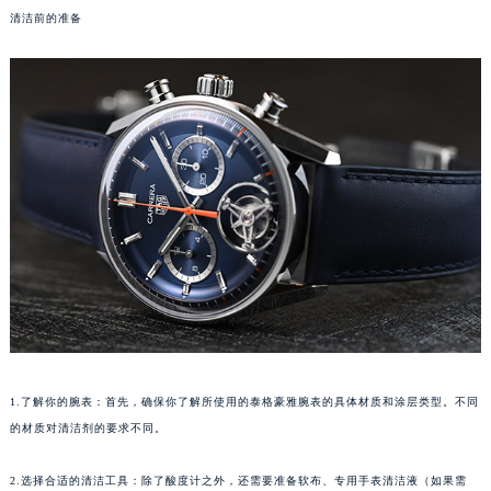
清洁前的准备
福州市鼓楼区五四路128-1号恒力城写字楼15层03室（需提前预约）
成都市锦江区人民东路6号SAC东原中心写字楼24层2406B室（需提前预约）
重庆市江北区观音桥步行街2号融恒时代广场写字楼9层902室（需提前预约）
长沙市芙蓉区定王台街道建湘路393号世茂环球金融中心写字楼（芙蓉广场）10层13室（需提前预约）
郑州市二七区铭功路10号华润大厦写字楼29层2905室（需提前预约）
太原市迎泽区解放路15号亨得利名表服务中心（品牌授权店）3层整层（需提前预约）
沈阳市沈河区中街路137号亨得利名表服务中心（品牌授权店）1层整层（需提前预约）
沈阳市沈河区中街路83号亨得利名表服务中心（品牌授权店）1层整层（需提前预约）
乌鲁木齐市天山区红山路26号时代广场（CCMALL）C座17层17-B（需提前预约）
温州市鹿城区锦绣路1067号置信广场10层1015室（需提前预约）
哈尔滨市道里区友谊西路600号富力中心T2座写字楼29层03室（需提前预约）
大连市中山区人民路15号国际金融大厦7层G室（需提前预约）
佛山市禅城区季华五路57号万科金融中心C座12层1205室（需提前预约）
1.了解你的腕表：首先，确保你了解所使用的泰格豪雅腕表的具体材质和涂层类型。不同
东莞市东城街道鸿福东路1号民盈国贸中心T1写字楼9层907室（需提前预约）
的材质对清洁剂的要求不同。
无锡市梁溪区人民中路139号恒隆广场写字楼1座11层1104室（需提前预约）
2.选择合适的清洁工具：除了酸度计之外，还需要准备软布、专用手表清洁液（如果需
南通市崇川区工农路57号圆融广场写字楼16层1603室（需提前预约）