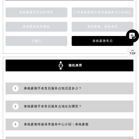
山东省威海市环翠区新威海路89号振华商厦一楼名表维修泰格豪雅售后服务中心（需提前预约）
泰格豪雅手表走时变快
广州泰格豪雅手表维修服务中心的地址
山东省潍坊市奎文区东风东街泰格豪雅售后服务中心（需提前预约）
山东省枣庄市滕州市北辛路与善国路交叉口泰格豪雅售后服务中心（需提前预约）
泰格豪雅表带磨损
泰格豪雅，更换表带
山东省淄博市张店区金晶大道泰格豪雅售后服务中心（需提前预约）

上海市黄浦区南京东路299号宏伊国际广场写字楼8层806室泰格豪雅售后服务中心（需提前预约）
法穆兰
泰格豪雅售后
上海市徐汇区虹桥路3号港汇中心2座37层3705室泰格豪雅售后服务中心（需提前预约）

浙江省杭州市上城区钱江路1366号华润大厦A座5层503-5室泰格豪雅售后服务中心（需提前预约）
随机推荐
浙江省湖州市吴兴区劳动路泰格豪雅售后服务中心（需提前预约）
浙江省嘉兴市南湖区广益路705号嘉兴世界贸易中心A座13层1304室泰格豪雅售后服务中心（需提前预约）
浙江省金华市金东区东市南街777号金华万达广场4号楼22楼2209室泰格豪雅售后服务中心（需提前预约）
1
泰格豪雅手表售后服务点电话是多少？
浙江省丽水市莲都区解放街泰格豪雅售后服务中心（需提前预约）
浙江省宁波市江北区大闸南路500号来福士广场办公楼20层2009室泰格豪雅售后服务中心（需提前预约）
2
泰格豪雅手表售后服务点地址在哪里？
浙江省衢州市柯城区上街泰格豪雅售后服务中心（需提前预约）
浙江省绍兴市越城区胜利东路379号世茂天际中心写字楼8层805室泰格豪雅售后服务中心（需提前预约）
3
泰格豪雅维修保养服务中心介绍 | 泰格豪雅
浙江省舟山市定海区解放东路泰格豪雅售后服务中心（需提前预约）
澳门特别行政区大堂区议事亭前地（新马路）泰格豪雅售后服务中心（需提前预约）