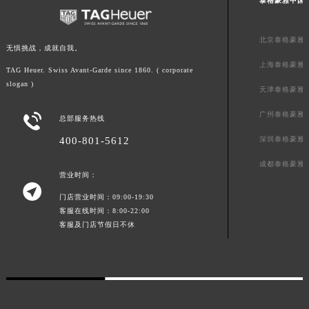
泰格豪雅中国
广东省梅州市梅江区金燕大道泰格豪雅售后服务中心（需提前预约）
广东省清远市清城区湖西路泰格豪雅售后服务中心（需提前预约）
北京泰格豪雅
无惧挑战，成就自我。
广东省汕头市龙湖区长平路泰格豪雅售后服务中心（需提前预约）
上海泰格豪雅
TAG Heuer. Swiss Avant-Garde since 1860. ( corporate
广东省汕尾市城区香洲街道园林社区翠园街泰格豪雅售后服务中心（需提前预约）
slogan )
天津泰格豪雅
广东省韶关市武江区芙蓉新区与老城中心交汇处泰格豪雅售后服务中心（需提前预约）
广东省深圳市罗湖区深南东路5001号华润大厦17层1701室泰格豪雅售后服务中心（需提前预约）
广州泰格豪雅

总部服务热线
广东省阳江市江城区东风一路泰格豪雅售后服务中心（需提前预约）
400-801-5612
深圳泰格豪雅
广东省云浮市云城区金山路泰格豪雅售后服务中心（需提前预约）
成都泰格豪雅
广东省湛江市赤坎区观海北路泰格豪雅售后服务中心（需提前预约）
营业时间：

广东省肇庆市端州区信安大道与砚都大道交汇处泰格豪雅售后服务中心（需提前预约）
门店营业时间：09:00-19:30
广西壮族自治区百色市右江区中山二路泰格豪雅售后服务中心（需提前预约）
客服在线时间：8:00-22:00
客服及门店节假日不休
广西壮族自治区北海市海城区北京路泰格豪雅售后服务中心（需提前预约）
广西壮族自治区崇左市江州区石景林街道友谊大道与丽川路交汇处泰格豪雅售后服务中心（需提前预约）
广西壮族自治区防城港市港口区金花茶大道泰格豪雅售后服务中心（需提前预约）
广西壮族自治区贵港市港北区港城街道布山大道与仙衣路交叉口泰格豪雅售后服务中心（需提前预约）
广西壮族自治区桂林市秀峰区红岭路泰格豪雅售后服务中心（需提前预约）