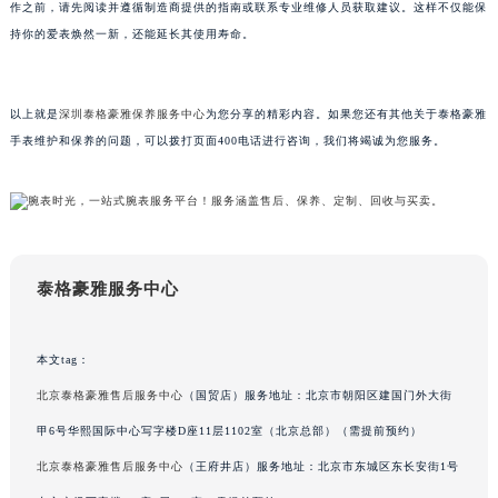
作之前，请先阅读并遵循制造商提供的指南或联系专业维修人员获取建议。这样不仅能保
吉林省辽源市龙山区人民大街泰格豪雅售后服务中心（需提前预约）
持你的爱表焕然一新，还能延长其使用寿命。
吉林省梅河口市新华街道梅河大街泰格豪雅售后服务中心（需提前预约）
吉林省四平市铁东区紫气大路与南九经街交汇处泰格豪雅售后服务中心（需提前预约）
以上就是
深圳泰格豪雅保养服务中心
为您分享的精彩内容。如果您还有其他关于泰格豪雅
吉林省松原市宁江区五环大街泰格豪雅售后服务中心（需提前预约）
手表维护和保养的问题，可以拨打页面400电话进行咨询，我们将竭诚为您服务。
吉林省通化市东昌区环通乡江南大街泰格豪雅售后服务中心（需提前预约）
吉林省延边市延吉市解放路泰格豪雅售后服务中心（需提前预约）
辽宁省鞍山市铁东区站前街泰格豪雅售后服务中心（需提前预约）
辽宁省本溪市平山区胜利路泰格豪雅售后服务中心（需提前预约）
辽宁省朝阳市双塔区新华路泰格豪雅售后服务中心（需提前预约）
泰格豪雅服务中心
辽宁省丹东市振兴区七经街泰格豪雅售后服务中心（需提前预约）
辽宁省抚顺市新抚区东一路泰格豪雅售后服务中心（需提前预约）
本文tag：
辽宁省阜新市海州区解放大街泰格豪雅售后服务中心（需提前预约）
辽宁省葫芦岛市连山区中央路泰格豪雅售后服务中心（需提前预约）
北京泰格豪雅售后服务中心
（国贸店）服务地址：北京市朝阳区建国门外大街
辽宁省锦州市古塔区中央大街泰格豪雅售后服务中心（需提前预约）
甲6号华熙国际中心写字楼D座11层1102室（北京总部）（需提前预约）
辽宁省辽阳市白塔区新运大街泰格豪雅售后服务中心（需提前预约）
北京泰格豪雅售后服务中心
（王府井店）服务地址：北京市东城区东长安街1号
辽宁省盘锦市兴隆台区石油大街泰格豪雅售后服务中心（需提前预约）