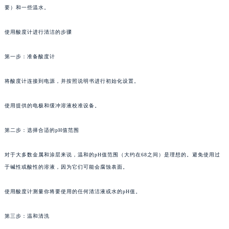
要）和一些温水。
苏州市苏州工业园区星港街199号苏州中心办公楼C座22层08室（需提前预约）
武汉市江汉区解放大道686号世界贸易大厦38层09室（需提前预约）
使用酸度计进行清洁的步骤
南宁市青秀区金湖路59号地王大厦12楼1224室（需提前预约）
合肥市蜀山区潜山路111号万象城华润大厦B座12楼03室（需提前预约）
第一步：准备酸度计
泉州市丰泽区宝洲路729号浦西万达中心写字楼A座7楼709室（需提前预约）
将酸度计连接到电源，并按照说明书进行初始化设置。
青岛市南区山东路6号华润大厦B座22层04室（需提前预约）
烟台市芝罘区胜利路139号万达金融中心A座907室（需提前预约）
使用提供的电极和缓冲溶液校准设备。
长春市朝阳区西安大路727号中银大厦A座(旺进大厦)18层09室（需提前预约）
贵阳市南明区都司高架桥路33号亨特国际金融中心14楼14D（需提前预约）
第二步：选择合适的pH值范围
昆明市盘龙区北京路928号同德昆明广场写字楼10层06室（需提前预约）
石家庄市长安区中山东路39号勒泰中心写字楼B座13层07室（需提前预约）
对于大多数金属和涂层来说，温和的pH值范围（大约在68之间）是理想的。避免使用过
于碱性或酸性的溶液，因为它们可能会腐蚀表面。
西安市碑林区南关正街88号华侨城长安国际中心E座6楼10室（需提前预约）
海口市龙华区金贸东路5号海口华润大厦B座17层1707室（需提前预约）
使用酸度计测量你将要使用的任何清洁液或水的pH值。
唐山市路南区新华东道100号万达广场写字楼A座10层1002室（需提前预约）
台州市椒江区东海大道1800号腾达中心东1幢20楼2002室（需提前预约）
第三步：温和清洗
内蒙古自治区呼和浩特市玉泉区大学西街70号华润万象城写字楼（鄂尔多斯大厦）23层2326室（需提前预约）