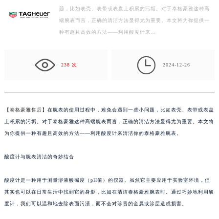
题，比如表壳、表带或表盘上积累的污垢。对于泰格豪雅这种高
徐州市鼓楼区淮海东路29号苏宁广场IFC国际金融中心写字楼35层3508室（需提前预约）
端腕表而言，正确的清洁方法显得尤为重要。本文将为你提供一
扬州市邗江区国展路29号星耀天地写字楼1号楼18层1803室（需提前预约）
种有趣且高效的方法——利用酸度计来…
盐城市盐都区世纪大道5号盐城金融城写字楼1号楼16层1604室（需提前预约）
泰州市海陵区永定东路399号置地商务中心东塔写字楼（华润万象城）17层1706室（需提前预约）

宁波市江北区大闸南路500号来福士广场办公楼20层2009室（需提前预约）
238 次
2024-12-26
杭州市上城区钱江路1366号华润大厦写字楼A座5层503-5室（需提前预约）
金华市金东区东市南街777号金华万达广场写字楼4号楼22层2209室（需提前预约）
绍兴市越城区胜利东路379号世茂天际中心写字楼8层805室（需提前预约）
【
泰格豪雅售后
】在腕表的使用过程中，难免会遇到一些小问题，比如表壳、表带或表盘
嘉兴市南湖区广益路705号嘉兴世界贸易中心写字楼A座13层1304室（需提前预约）
上积累的污垢。对于泰格豪雅这种高端腕表而言，正确的清洁方法显得尤为重要。本文将
南昌市红谷滩新区红谷中大道998号绿地双子塔（中央广场）A1座办公楼14层07室（需提前预约）
为你提供一种有趣且高效的方法——利用酸度计来清洁你的泰格豪雅腕表。
济南市历下区经十路11111号华润中心写字楼（万象城）15层1508室（需提前预约）
酸度计与腕表清洁的奇妙结合
广州市天河区天河路230号万菱汇国际中心写字楼A塔7层704室（需提前预约）
广州市越秀区环市东路371-375号世界贸易中心大厦南塔写字楼15层07室（需提前预约）
酸度计是一种用于测量溶液酸碱度（pH值）的仪器。虽然它主要应用于实验室环境，但
深圳市罗湖区深南东路5001号华润大厦写字楼17层1701室（需提前预约）
其实也可以在日常生活中找到它的身影，比如在清洁泰格豪雅腕表时。通过巧妙地利用酸
惠州市惠城区江北文昌一路7号华贸大厦写字楼1座30层05室（需提前预约）
度计，我们可以温和地去除表面污渍，而不会对珍贵的金属或涂层造成损害。
厦门市思明区湖滨东路95号华润大厦写字楼B座11层1104室（需提前预约）