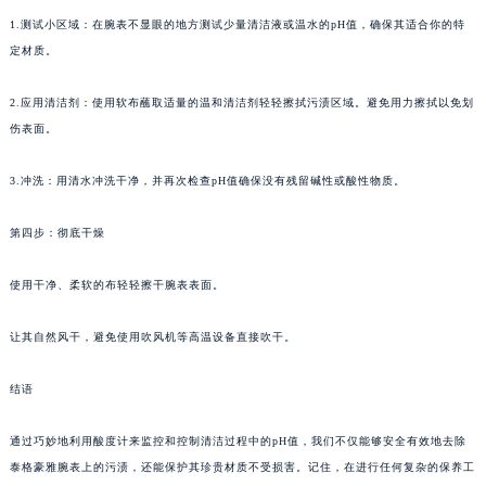
甘肃省兰州市七里河区西津西路16号兰州中心写字楼21层2102室（需提前预约）
1.测试小区域：在腕表不显眼的地方测试少量清洁液或温水的pH值，确保其适合你的特
定材质。
重庆市解放碑渝中区民权路28号英利国际金融中心写字楼20层01室（需提前预约）
黑龙江省大庆市萨尔图区会战大街泰格豪雅售后服务中心（需提前预约）
2.应用清洁剂：使用软布蘸取适量的温和清洁剂轻轻擦拭污渍区域。避免用力擦拭以免划
黑龙江省鹤岗市向阳区红军路泰格豪雅售后服务中心（需提前预约）
伤表面。
黑龙江省黑河市爱辉区中央街泰格豪雅售后服务中心（需提前预约）
黑龙江省鸡西市鸡冠区红军路泰格豪雅售后服务中心（需提前预约）
3.冲洗：用清水冲洗干净，并再次检查pH值确保没有残留碱性或酸性物质。
黑龙江省佳木斯市向阳区长安路泰格豪雅售后服务中心（需提前预约）
第四步：彻底干燥
黑龙江省牡丹江市东安区太平路泰格豪雅售后服务中心（需提前预约）
黑龙江省七台河市桃山区大同街泰格豪雅售后服务中心（需提前预约）
使用干净、柔软的布轻轻擦干腕表表面。
黑龙江省齐齐哈尔市龙沙区龙华路泰格豪雅售后服务中心（需提前预约）
黑龙江省双鸭山市尖山区新兴大街泰格豪雅售后服务中心（需提前预约）
让其自然风干，避免使用吹风机等高温设备直接吹干。
黑龙江省绥化市北林区新华街与康庄路交叉口泰格豪雅售后服务中心（需提前预约）
黑龙江省伊春市伊美区通河路泰格豪雅售后服务中心（需提前预约）
结语
吉林省白城市洮北区明仁南街泰格豪雅售后服务中心（需提前预约）
通过巧妙地利用酸度计来监控和控制清洁过程中的pH值，我们不仅能够安全有效地去除
吉林省白山市浑江区浑江大街泰格豪雅售后服务中心（需提前预约）
泰格豪雅腕表上的污渍，还能保护其珍贵材质不受损害。记住，在进行任何复杂的保养工
吉林省吉林市船营区河南街泰格豪雅售后服务中心（需提前预约）