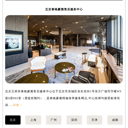
安徽省亳州市谯城区魏武大道泰格豪雅售后服务中心（需提前预约）
北京泰格豪雅售后服务中心
安徽省池州市贵池区长江路泰格豪雅售后服务中心（需提前预约）
安徽省滁州市琅琊区南谯北路泰格豪雅售后服务中心（需提前预约）
安徽省阜阳市颍州区颍州北路泰格豪雅售后服务中心（需提前预约）
安徽省淮北市相山区淮海路泰格豪雅售后服务中心（需提前预约）
安徽省淮南市田家庵区国庆中路泰格豪雅售后服务中心（需提前预约）
安徽省黄山市屯溪区黄山西路泰格豪雅售后服务中心（需提前预约）
安徽省六安市金安区解放中路泰格豪雅售后服务中心（需提前预约）
安徽省马鞍山市雨山区湖南西路泰格豪雅售后服务中心（需提前预约）
安徽省宿州市埇桥区人民中路泰格豪雅售后服务中心（需提前预约）
安徽省铜陵市铜官区石城大道泰格豪雅售后服务中心（需提前预约）
北京王府井泰格豪雅售后服务中心位于北京市东城区东长安街1号东方广场写字楼W3
上
安徽省芜湖市镜湖区中山路步行街泰格豪雅售后服务中心（需提前预约）
座6层602室（需提前预约），是泰格豪雅维修保养服务网点,中心技师均接受标准培
室
安徽省宣城市宣州区叠嶂西路泰格豪雅售后服务中心（需提前预约）
训....
详情 >
>
福建省龙岩市新罗区九一南路泰格豪雅售后服务中心（需提前预约）
福建省南平市建阳区人民西路泰格豪雅售后服务中心（需提前预约）
北京
上海
广州
深圳
天津
成都
福建省宁德市蕉城区天湖东路泰格豪雅售后服务中心（需提前预约）