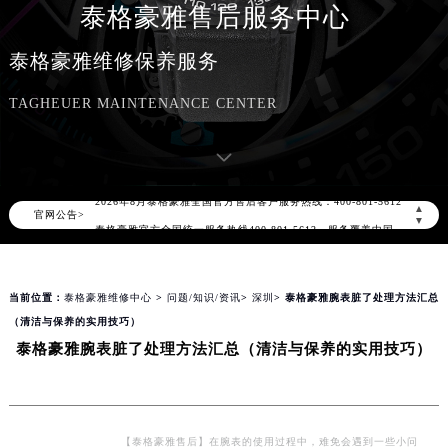
泰格豪雅售后服务中心
泰格豪雅维修保养服务
TAGHEUER MAINTENANCE CENTER
2026年8月泰格豪雅中国区售后服务网络优化升级公告
2026年8月泰格豪雅全国官方售后客户服务热线：400-801-5612
▲
官网公告>
泰格豪雅官方全国统一服务热线400-801-5612，服务覆盖中国大陆、香港、澳门、台湾全部区域（非大陆需加拨“+86”）
▼
2026年8月泰格豪雅售后服务中心最新网点地址：
北京市朝阳区建国门外大街甲6号华熙国际中心写字楼D座11层1102室（北京总部）（需提前预约）
当前位置：
泰格豪雅维修中心
>
问题/知识/资讯
>
深圳
> 泰格豪雅腕表脏了处理方法汇总
北京市东城区东长安街1号东方广场写字楼W3座6层602室（需提前预约）
（清洁与保养的实用技巧）
天津市和平区赤峰道136号天津国际金融中心写字楼26层2603室（需提前预约）
泰格豪雅腕表脏了处理方法汇总（清洁与保养的实用技巧）
上海市徐汇区虹桥路3号港汇中心写字楼2座37层3705室（需提前预约）
上海市黄浦区南京东路299号宏伊国际广场写字楼8层806室（需提前预约）
南京市秦淮区中山南路1号（新街口）南京中心写字楼22层C1-1室（需提前预约）
常州市新北区龙锦路1590号现代传媒中心写字楼5号楼10层1008室（需提前预约）
【泰格豪雅售后】在腕表的使用过程中，难免会遇到一些小问