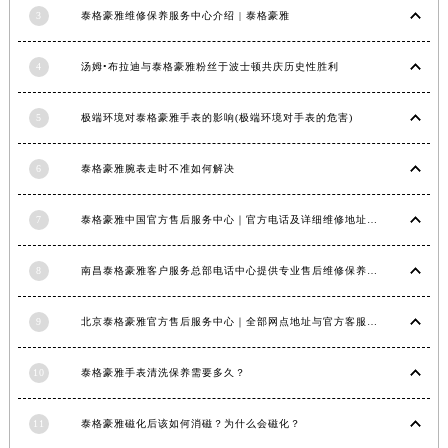
3
泰格豪雅维修保养服务中心介绍 | 泰格豪雅
江西省景德镇市珠山区珠山中路泰格豪雅售后服务中心（需提前预约）
江西省九江市浔阳区浔阳路泰格豪雅售后服务中心（需提前预约）
4
汤姆•布拉迪与泰格豪雅粉丝于波士顿共庆历史性胜利
江西省南昌市红谷滩新区红谷中大道998号绿地双子塔（中央广场）A1座办公楼14层1407室泰格豪雅售后服务中心（需提前预约）
江西省萍乡市安源区萍安北大道与康庄路交叉口泰格豪雅售后服务中心（需提前预约）
5
极端环境对泰格豪雅手表的影响(极端环境对手表的危害)
江西省上饶市信州区滨江西路泰格豪雅售后服务中心（需提前预约）
江西省新余市渝水区北湖西路泰格豪雅售后服务中心（需提前预约）
6
泰格豪雅腕表走时不准如何解决
江西省宜春市袁州区中山中路泰格豪雅售后服务中心（需提前预约）
江西省鹰潭市月湖区胜利东路泰格豪雅售后服务中心（需提前预约）
7
泰格豪雅中国官方售后服务中心｜官方电话及详细维修地址权威信息公告（2026年7月最新）
山东省德州市德城区东风中路泰格豪雅售后服务中心（需提前预约）
8
南昌泰格豪雅客户服务总部电话中心提供专业售后维修保养服务权威公示（2026年7月最新）
山东省东营市东营区济南路泰格豪雅售后服务中心（需提前预约）
山东省济南市历下区经十路11111号华润中心写字楼（万象城）15层1508室泰格豪雅售后服务中心（需提前预约）
9
北京泰格豪雅官方售后服务中心｜全部网点地址与官方客服电话权威信息公告（2026年7月最新）
山东省济宁市任城区太白楼路泰格豪雅售后服务中心（需提前预约）
山东省莱芜市文化南路8号银座商城名表维修一楼名表维修泰格豪雅售后服务中心（需提前预约）
10
泰格豪雅手表清洗保养需要多久？
山东省临沂市兰山区解放路泰格豪雅售后服务中心（需提前预约）
山东省日照市东港区烟台路泰格豪雅售后服务中心（需提前预约）
11
泰格豪雅磁化后该如何消磁？为什么会磁化？
山东省泰安市泰山区财源街道泰山大街泰格豪雅售后服务中心（需提前预约）