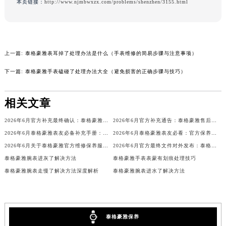
本页链接：
http://www.njmbwxzx.com/problems/shenzhen/3155.html
内蒙古自治区锡林郭勒盟市锡林浩特市光明街与额尔敦路交叉口泰格豪雅售后服务中心（需提前预约）
内蒙古自治区兴安盟市乌兰浩特市兴安大街泰格豪雅售后服务中心（需提前预约）
山西省大同市平城区迎宾街泰格豪雅售后服务中心（需提前预约）
山西省晋城市城区黄华街泰格豪雅售后服务中心（需提前预约）
上一篇:
泰格豪雅表耳掉了处理办法是什么（手表维修的简易步骤与注意事项）
山西省晋中市榆次区顺城街泰格豪雅售后服务中心（需提前预约）
下一篇:
泰格豪雅手表磕碰了处理办法大全（避免损害的正确步骤与技巧）
山西省临汾市尧都区解放路泰格豪雅售后服务中心（需提前预约）
山西省吕梁市离石区永宁中路与建设街交叉口泰格豪雅售后服务中心（需提前预约）
相关文章
山西省朔州市朔城区怡西路与鄯阳西街交汇处泰格豪雅售后服务中心（需提前预约）
2026年6月官方补充最终确认：泰格豪雅售后网点迁址与新增
2026年6月官方补充通告：泰格豪雅售后网点迁址及新增
山西省忻州市忻府区和平东街与七一南路交叉口泰格豪雅售后服务中心（需提前预约）
2026年6月泰格豪雅表友必备补充手册：售后网点搬迁及新开
2026年6月泰格豪雅表友必看：官方保养维修中心搬迁新开名录
山西省阳泉市郊区平阳东街与新城大道交叉口泰格豪雅售后服务中心（需提前预约）
2026年6月关于泰格豪雅官方维修保养服务中心搬迁及新增的正式文件
2026年6月官方最终文件对外发布：泰格豪雅售后维修保养中心搬迁与新增事项
山西省运城市盐湖区河东街泰格豪雅售后服务中心（需提前预约）
泰格豪雅腕表进灰了解决方法
泰格豪雅手表表蒙有划痕处理技巧
山西省长治市潞州区英雄中路泰格豪雅售后服务中心（需提前预约）
泰格豪雅腕表走慢了解决方法深度解析
泰格豪雅腕表进水了解决方法
山西省太原市迎泽区迎泽街道解放路15号亨得利名表维修授权店3楼泰格豪雅售后服务中心（需提前预约）
天津市和平区赤峰道136号天津国际金融中心26层2603室泰格豪雅售后服务中心（需提前预约）
安徽省安庆市迎江区人民路泰格豪雅售后服务中心（需提前预约）
泰格豪雅保养
安徽省蚌埠市蚌山区淮河路泰格豪雅售后服务中心（需提前预约）