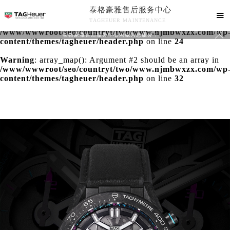
泰格豪雅售后服务中心
Warning
: extract() expects parameter 1 to be array, null

TAGHEUER MAINTENANCE
given in
/www/wwwroot/seo/countryt/two/www.njmbwxzx.com/wp

泰格豪雅售后服务中心竭诚为您服务！
content/themes/tagheuer/header.php
on line
24
Warning
: array_map(): Argument #2 should be an array in
/www/wwwroot/seo/countryt/two/www.njmbwxzx.com/wp
content/themes/tagheuer/header.php
on line
32
中心介绍
联系我们