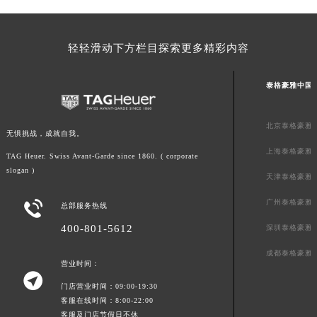
轻轻滑动下方栏目探索更多精彩内容
泰格豪雅中国
北京泰格豪雅
无惧挑战，成就自我。
上海泰格豪雅
TAG Heuer. Swiss Avant-Garde since 1860. ( corporate
slogan )
天津泰格豪雅
广州泰格豪雅

总部服务热线
400-801-5612
深圳泰格豪雅
成都泰格豪雅
营业时间：

门店营业时间：09:00-19:30
客服在线时间：8:00-22:00