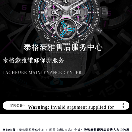
泰格豪雅售后服务中心
泰格豪雅维修保养服务
TAGHEUER MAINTENANCE CENTER
Warning
: Invalid argument supplied for
foreach() in
▲
官网公告>
▼
/www/wwwroot/seo/countryt/two/www.njmbw
content/themes/tagheuer/header.php
on
line
166