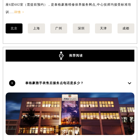
北京王府井泰格豪雅售后服务中心位于北京市东城区东长安街1号东方广场写字楼W3
上
座6层602室（需提前预约），是泰格豪雅维修保养服务网点,中心技师均接受标准培
室
训....
详情 >
>
北京
上海
广州
深圳
天津
成都
推荐阅读
1
泰格豪雅手表售后服务点电话是多少？