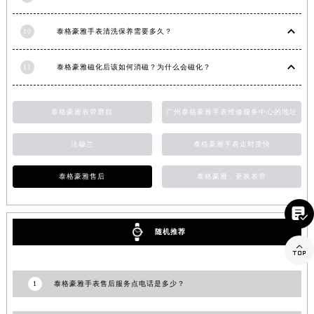
9
北京泰格豪雅官方售后服务中心｜全部网点地址与官方客服电话权威信息公告（2026年7月最新）
10
泰格豪雅手表清洗保养需要多久？
11
泰格豪雅磁化后该如何消磁？为什么会磁化？
泰格豪雅表带磨损
广州泰格豪雅手表维修服务中心的地址
法穆兰
泰格豪雅手表走时变快
泰格豪雅售后
泰格豪雅，更换表带

随机推荐

1
泰格豪雅手表售后服务点电话是多少？