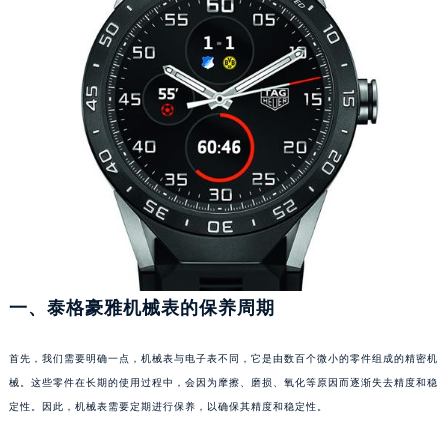
福州市鼓楼区五四路128-1号恒力城写字楼15层03室（需提前预约）
成都市锦江区人民东路6号SAC东原中心写字楼24层2406B室（需提前预约）
重庆市江北区观音桥步行街2号融恒时代广场写字楼9层902室（需提前预约）
长沙市芙蓉区定王台街道建湘路393号世茂环球金融中心写字楼（芙蓉广场）10层13室（需提前预约）
郑州市二七区铭功路10号华润大厦写字楼29层2905室（需提前预约）
太原市迎泽区解放路15号亨得利名表服务中心（品牌授权店）3层整层（需提前预约）
沈阳市沈河区中街路137号亨得利名表服务中心（品牌授权店）1层整层（需提前预约）
沈阳市沈河区中街路83号亨得利名表服务中心（品牌授权店）1层整层（需提前预约）
乌鲁木齐市天山区红山路26号时代广场（CCMALL）C座17层17-B（需提前预约）
温州市鹿城区锦绣路1067号置信广场10层1015室（需提前预约）
哈尔滨市道里区友谊西路600号富力中心T2座写字楼29层03室（需提前预约）
一、泰格豪雅机械表的保养周期
大连市中山区人民路15号国际金融大厦7层G室（需提前预约）
佛山市禅城区季华五路57号万科金融中心C座12层1205室（需提前预约）
首先，我们需要明确一点，机械表与电子表不同，它是由数百个微小的零件组成的精密机
械。这些零件在长期的使用过程中，会因为摩擦、磨损、氧化等原因而逐渐失去精度和稳
东莞市东城街道鸿福东路1号民盈国贸中心T1写字楼9层907室（需提前预约）
定性。因此，机械表需要定期进行保养，以确保其精度和稳定性。
无锡市梁溪区人民中路139号恒隆广场写字楼1座11层1104室（需提前预约）
南通市崇川区工农路57号圆融广场写字楼16层1603室（需提前预约）