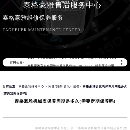
泰格豪雅售后服务中心
泰格豪雅维修保养服务
TAGHEUER MAINTENANCE CENTER
2026年8月泰格豪雅中国区售后服务网络优化升级公告
2026年8月泰格豪雅全国官方售后客户服务热线：400-801-5612
▲
官网公告>
泰格豪雅官方全国统一服务热线400-801-5612，服务覆盖中国大陆、香港、澳门、台湾全部区域（非大陆需加拨“+86”）
▼
2026年8月泰格豪雅售后服务中心最新网点地址：
北京市朝阳区建国门外大街甲6号华熙国际中心写字楼D座11层1102室（北京总部）（需提前预约）
当前位置：
泰格豪雅维修中心
>
问题/知识/资讯
>
成都
> 泰格豪雅机械表保养周期是多久
北京市东城区东长安街1号东方广场写字楼W3座6层602室（需提前预约）
(需要定期保养吗)
天津市和平区赤峰道136号天津国际金融中心写字楼26层2603室（需提前预约）
泰格豪雅机械表保养周期是多久(需要定期保养吗)
上海市徐汇区虹桥路3号港汇中心写字楼2座37层3705室（需提前预约）
上海市黄浦区南京东路299号宏伊国际广场写字楼8层806室（需提前预约）
南京市秦淮区中山南路1号（新街口）南京中心写字楼22层C1-1室（需提前预约）
常州市新北区龙锦路1590号现代传媒中心写字楼5号楼10层1008室（需提前预约）
泰格豪雅维修中心为您分享：“泰格豪雅机械表保养周期是多久(需