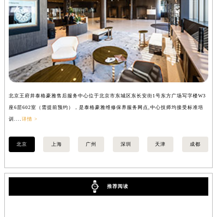
安徽省亳州市谯城区魏武大道泰格豪雅售后服务中心（需提前预约）
安徽省池州市贵池区长江路泰格豪雅售后服务中心（需提前预约）
安徽省滁州市琅琊区南谯北路泰格豪雅售后服务中心（需提前预约）
安徽省阜阳市颍州区颍州北路泰格豪雅售后服务中心（需提前预约）
安徽省淮北市相山区淮海路泰格豪雅售后服务中心（需提前预约）
安徽省淮南市田家庵区国庆中路泰格豪雅售后服务中心（需提前预约）
安徽省黄山市屯溪区黄山西路泰格豪雅售后服务中心（需提前预约）
北京王府井泰格豪雅售后服务中心位于北京市东城区东长安街1号东方广场写字楼W3
上
安徽省六安市金安区解放中路泰格豪雅售后服务中心（需提前预约）
座6层602室（需提前预约），是泰格豪雅维修保养服务网点,中心技师均接受标准培
室
安徽省马鞍山市雨山区湖南西路泰格豪雅售后服务中心（需提前预约）
训....
详情 >
>
安徽省宿州市埇桥区人民中路泰格豪雅售后服务中心（需提前预约）
北京
上海
广州
深圳
天津
成都
安徽省铜陵市铜官区石城大道泰格豪雅售后服务中心（需提前预约）
安徽省芜湖市镜湖区中山路步行街泰格豪雅售后服务中心（需提前预约）
安徽省宣城市宣州区叠嶂西路泰格豪雅售后服务中心（需提前预约）
福建省龙岩市新罗区九一南路泰格豪雅售后服务中心（需提前预约）
推荐阅读
福建省南平市建阳区人民西路泰格豪雅售后服务中心（需提前预约）
福建省宁德市蕉城区天湖东路泰格豪雅售后服务中心（需提前预约）