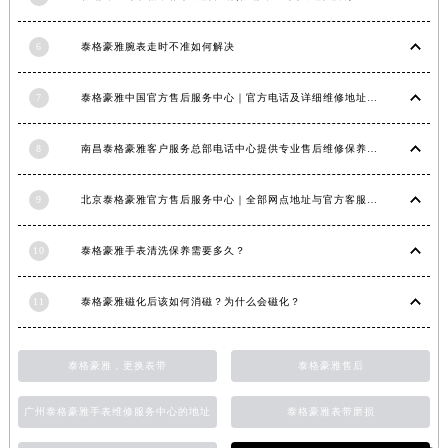
江西省景德镇市珠山区珠山中路泰格豪雅售后服务中心（需提前预约）
6
泰格豪雅腕表走时不准如何解决
江西省九江市浔阳区浔阳路泰格豪雅售后服务中心（需提前预约）
江西省南昌市红谷滩新区红谷中大道998号绿地双子塔（中央广场）A1座办公楼14层1407室泰格豪雅售后服务中心（需提前预约）
7
泰格豪雅中国官方售后服务中心｜官方电话及详细维修地址权威信息公告（2026年7月最新）
江西省萍乡市安源区萍安北大道与康庄路交叉口泰格豪雅售后服务中心（需提前预约）
江西省上饶市信州区滨江西路泰格豪雅售后服务中心（需提前预约）
8
南昌泰格豪雅客户服务总部电话中心提供专业售后维修保养服务权威公示（2026年7月最新）
江西省新余市渝水区北湖西路泰格豪雅售后服务中心（需提前预约）
江西省宜春市袁州区中山中路泰格豪雅售后服务中心（需提前预约）
9
北京泰格豪雅官方售后服务中心｜全部网点地址与官方客服电话权威信息公告（2026年7月最新）
江西省鹰潭市月湖区胜利东路泰格豪雅售后服务中心（需提前预约）
山东省德州市德城区东风中路泰格豪雅售后服务中心（需提前预约）
10
泰格豪雅手表清洗保养需要多久？
山东省东营市东营区济南路泰格豪雅售后服务中心（需提前预约）
山东省济南市历下区经十路11111号华润中心写字楼（万象城）15层1508室泰格豪雅售后服务中心（需提前预约）
11
泰格豪雅磁化后该如何消磁？为什么会磁化？
山东省济宁市任城区太白楼路泰格豪雅售后服务中心（需提前预约）
山东省莱芜市文化南路8号银座商城名表维修一楼名表维修泰格豪雅售后服务中心（需提前预约）
泰格豪雅，更换表带
泰格豪雅售后
山东省临沂市兰山区解放路泰格豪雅售后服务中心（需提前预约）
山东省日照市东港区烟台路泰格豪雅售后服务中心（需提前预约）
广州泰格豪雅手表维修服务中心的地址
泰格豪雅表带磨损
山东省泰安市泰山区财源街道泰山大街泰格豪雅售后服务中心（需提前预约）