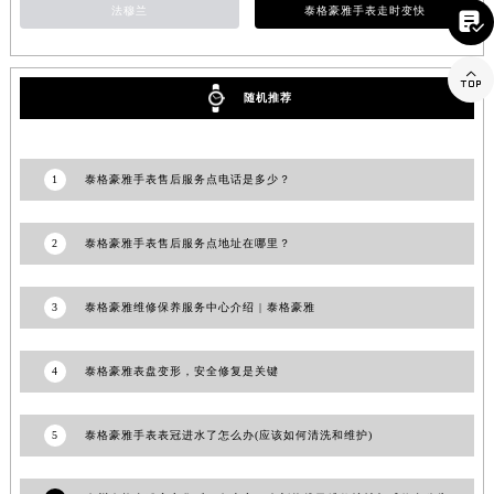
法穆兰
泰格豪雅手表走时变快

山东省威海市环翠区新威海路89号振华商厦一楼名表维修泰格豪雅售后服务中心（需提前预约）
山东省潍坊市奎文区东风东街泰格豪雅售后服务中心（需提前预约）

山东省枣庄市滕州市北辛路与善国路交叉口泰格豪雅售后服务中心（需提前预约）
随机推荐
山东省淄博市张店区金晶大道泰格豪雅售后服务中心（需提前预约）
上海市黄浦区南京东路299号宏伊国际广场写字楼8层806室泰格豪雅售后服务中心（需提前预约）
上海市徐汇区虹桥路3号港汇中心2座37层3705室泰格豪雅售后服务中心（需提前预约）
1
泰格豪雅手表售后服务点电话是多少？
浙江省杭州市上城区钱江路1366号华润大厦A座5层503-5室泰格豪雅售后服务中心（需提前预约）
浙江省湖州市吴兴区劳动路泰格豪雅售后服务中心（需提前预约）
2
泰格豪雅手表售后服务点地址在哪里？
浙江省嘉兴市南湖区广益路705号嘉兴世界贸易中心A座13层1304室泰格豪雅售后服务中心（需提前预约）
浙江省金华市金东区东市南街777号金华万达广场4号楼22楼2209室泰格豪雅售后服务中心（需提前预约）
3
泰格豪雅维修保养服务中心介绍 | 泰格豪雅
浙江省丽水市莲都区解放街泰格豪雅售后服务中心（需提前预约）
浙江省宁波市江北区大闸南路500号来福士广场办公楼20层2009室泰格豪雅售后服务中心（需提前预约）
4
泰格豪雅表盘变形，安全修复是关键
浙江省衢州市柯城区上街泰格豪雅售后服务中心（需提前预约）
浙江省绍兴市越城区胜利东路379号世茂天际中心写字楼8层805室泰格豪雅售后服务中心（需提前预约）
5
泰格豪雅手表表冠进水了怎么办(应该如何清洗和维护)
浙江省舟山市定海区解放东路泰格豪雅售后服务中心（需提前预约）
澳门特别行政区大堂区议事亭前地（新马路）泰格豪雅售后服务中心（需提前预约）