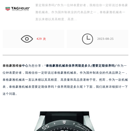
要定期保养吗)”作为一位钟表爱好者，我相信你一定听说过泰格豪
徐州市鼓楼区淮海东路29号苏宁广场IFC国际金融中心写字楼35层3508室（需提前预约）
雅机械表。作为国外制表业的代表品牌之一，泰格豪雅机械表一
扬州市邗江区国展路29号星耀天地写字楼1号楼18层1803室（需提前预约）
直以来都以其高精度、高质…
盐城市盐都区世纪大道5号盐城金融城写字楼1号楼16层1604室（需提前预约）
泰州市海陵区永定东路399号置地商务中心东塔写字楼（华润万象城）17层1706室（需提前预约）

宁波市江北区大闸南路500号来福士广场办公楼20层2009室（需提前预约）
429 次
2023-08-25
杭州市上城区钱江路1366号华润大厦写字楼A座5层503-5室（需提前预约）
金华市金东区东市南街777号金华万达广场写字楼4号楼22层2209室（需提前预约）
绍兴市越城区胜利东路379号世茂天际中心写字楼8层805室（需提前预约）
泰格豪雅维修
中心
为您分享：“
泰格豪雅机械表保养周期是多久(需要定期保养吗)
”作为一
嘉兴市南湖区广益路705号嘉兴世界贸易中心写字楼A座13层1304室（需提前预约）
位钟表爱好者，我相信你一定听说过泰格豪雅机械表。作为国外制表业的代表品牌之一，
南昌市红谷滩新区红谷中大道998号绿地双子塔（中央广场）A1座办公楼14层07室（需提前预约）
泰格豪雅机械表一直以来都以其高精度、高质量和高品质著称于世。然而，作为一款机械
表，泰格豪雅机械表需要定期保养吗？保养周期是多久呢？下面，我们就来详细探讨一下
济南市历下区经十路11111号华润中心写字楼（万象城）15层1508室（需提前预约）
这个问题。
广州市天河区天河路230号万菱汇国际中心写字楼A塔7层704室（需提前预约）
广州市越秀区环市东路371-375号世界贸易中心大厦南塔写字楼15层07室（需提前预约）
深圳市罗湖区深南东路5001号华润大厦写字楼17层1701室（需提前预约）
惠州市惠城区江北文昌一路7号华贸大厦写字楼1座30层05室（需提前预约）
厦门市思明区湖滨东路95号华润大厦写字楼B座11层1104室（需提前预约）