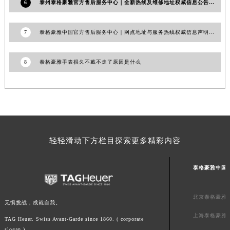
6
泰州泰格豪雅官方售后服务中心｜全新热线及维修地址权威信息公告（2026年7月最新）
澳门特别行政区风顺堂区南湾大马路泰格豪雅售后服务中心（需提前预约）
澳门特别行政区花地玛堂区关闸广场泰格豪雅售后服务中心（需提前预约）
7
泰格豪雅中国官方售后服务中心｜网点地址与服务热线权威信息声明（2026年7月更新）
澳门特别行政区花王堂区大三巴商圈泰格豪雅售后服务中心（需提前预约）
澳门特别行政区嘉模堂区官也街泰格豪雅售后服务中心（需提前预约）
8
泰格豪雅手表很久不戴不走了原因是什么
澳门省路氹城市金光大道泰格豪雅售后服务中心（需提前预约）
澳门特别行政区望德堂区塔石广场泰格豪雅售后服务中心（需提前预约）
福建省福州市鼓楼区五四路128-1号恒力城写字楼15层03室泰格豪雅售后服务中心（需提前预约）
福建省厦门市思明区湖滨东路95号万象城华润大厦B座11层1104室泰格豪雅售后服务中心（需提前预约）
广东省潮州市潮安区新风路与潮汕路交汇处泰格豪雅售后服务中心（需提前预约）
广东省广州市天河区天河路230号万菱汇国际中心A塔7层704室泰格豪雅售后服务中心（需提前预约）
轻轻滑动下方栏目探索更多精彩内容
广东省广州市越秀区环市东路371-375号世界贸易中心大厦南塔15层1507室泰格豪雅售后服务中心（需提前预约）
泰格豪雅中国
广东省河源市源城区越王大道泰格豪雅售后服务中心（需提前预约）
广东省惠州市惠城区江北文昌一路7号华贸大厦1座30层3005室泰格豪雅售后服务中心（需提前预约）
广东省江门市蓬江区广场西路泰格豪雅售后服务中心（需提前预约）
北京泰格豪雅
无惧挑战，成就自我。
广东省揭阳市榕城进贤门步行街泰格豪雅售后服务中心（需提前预约）
上海泰格豪雅
TAG Heuer. Swiss Avant-Garde since 1860. ( corporate
广东省茂名市电白区水东街道迎宾大道泰格豪雅售后服务中心（需提前预约）
slogan )