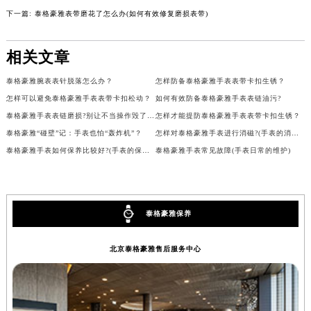
内蒙古自治区锡林郭勒盟市锡林浩特市光明街与额尔敦路交叉口泰格豪雅售后服务中心（需提前预约）
下一篇:
泰格豪雅表带磨花了怎么办(如何有效修复磨损表带)
内蒙古自治区兴安盟市乌兰浩特市兴安大街泰格豪雅售后服务中心（需提前预约）
山西省大同市平城区迎宾街泰格豪雅售后服务中心（需提前预约）
相关文章
山西省晋城市城区黄华街泰格豪雅售后服务中心（需提前预约）
泰格豪雅腕表表针脱落怎么办？
怎样防备泰格豪雅手表表带卡扣生锈？
山西省晋中市榆次区顺城街泰格豪雅售后服务中心（需提前预约）
怎样可以避免泰格豪雅手表表带卡扣松动？
如何有效防备泰格豪雅手表表链油污?
山西省临汾市尧都区解放路泰格豪雅售后服务中心（需提前预约）
泰格豪雅手表表链磨损?别让不当操作毁了你的爱表
怎样才能提防泰格豪雅手表表带卡扣生锈？
山西省吕梁市离石区永宁中路与建设街交叉口泰格豪雅售后服务中心（需提前预约）
泰格豪雅“碰壁”记：手表也怕“轰炸机”？
怎样对泰格豪雅手表进行消磁?(手表的消磁方法)
山西省朔州市朔城区怡西路与鄯阳西街交汇处泰格豪雅售后服务中心（需提前预约）
泰格豪雅手表如何保养比较好?(手表的保养方法)
泰格豪雅手表常见故障(手表日常的维护)
山西省忻州市忻府区和平东街与七一南路交叉口泰格豪雅售后服务中心（需提前预约）
山西省阳泉市郊区平阳东街与新城大道交叉口泰格豪雅售后服务中心（需提前预约）
山西省运城市盐湖区河东街泰格豪雅售后服务中心（需提前预约）
泰格豪雅保养
山西省长治市潞州区英雄中路泰格豪雅售后服务中心（需提前预约）
山西省太原市迎泽区迎泽街道解放路15号亨得利名表维修授权店3楼泰格豪雅售后服务中心（需提前预约）
北京泰格豪雅售后服务中心
天津市和平区赤峰道136号天津国际金融中心26层2603室泰格豪雅售后服务中心（需提前预约）
安徽省安庆市迎江区人民路泰格豪雅售后服务中心（需提前预约）
安徽省蚌埠市蚌山区淮河路泰格豪雅售后服务中心（需提前预约）