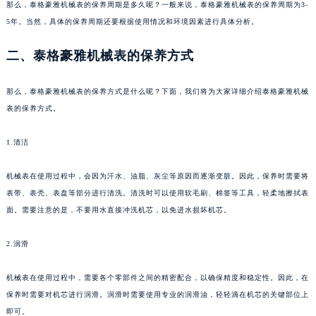
那么，泰格豪雅机械表的保养周期是多久呢？一般来说，泰格豪雅机械表的保养周期为3-
苏州市苏州工业园区星港街199号苏州中心办公楼C座22层08室（需提前预约）
5年。当然，具体的保养周期还要根据使用情况和环境因素进行具体分析。
武汉市江汉区解放大道686号世界贸易大厦38层09室（需提前预约）
二、泰格豪雅机械表的保养方式
南宁市青秀区金湖路59号地王大厦12楼1224室（需提前预约）
合肥市蜀山区潜山路111号万象城华润大厦B座12楼03室（需提前预约）
那么，泰格豪雅机械表的保养方式是什么呢？下面，我们将为大家详细介绍泰格豪雅机械
泉州市丰泽区宝洲路729号浦西万达中心写字楼A座7楼709室（需提前预约）
表的保养方式。
青岛市南区山东路6号华润大厦B座22层04室（需提前预约）
烟台市芝罘区胜利路139号万达金融中心A座907室（需提前预约）
1.清洁
长春市朝阳区西安大路727号中银大厦A座(旺进大厦)18层09室（需提前预约）
贵阳市南明区都司高架桥路33号亨特国际金融中心14楼14D（需提前预约）
机械表在使用过程中，会因为汗水、油脂、灰尘等原因而逐渐变脏。因此，保养时需要将
昆明市盘龙区北京路928号同德昆明广场写字楼10层06室（需提前预约）
表带、表壳、表盘等部分进行清洗。清洗时可以使用软毛刷、棉签等工具，轻柔地擦拭表
面。需要注意的是，不要用水直接冲洗机芯，以免进水损坏机芯。
石家庄市长安区中山东路39号勒泰中心写字楼B座13层07室（需提前预约）
西安市碑林区南关正街88号华侨城长安国际中心E座6楼10室（需提前预约）
2.润滑
海口市龙华区金贸东路5号海口华润大厦B座17层1707室（需提前预约）
唐山市路南区新华东道100号万达广场写字楼A座10层1002室（需提前预约）
机械表在使用过程中，需要各个零部件之间的精密配合，以确保精度和稳定性。因此，在
台州市椒江区东海大道1800号腾达中心东1幢20楼2002室（需提前预约）
保养时需要对机芯进行润滑。润滑时需要使用专业的润滑油，轻轻滴在机芯的关键部位上
内蒙古自治区呼和浩特市玉泉区大学西街70号华润万象城写字楼（鄂尔多斯大厦）23层2326室（需提前预约）
即可。