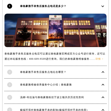
福建省莆田市城厢区霞林街道荔华东大道泰格豪雅售后服务中心（需提前预约）
1
泰格豪雅手表售后服务点电话是多少？
福建省三明市三元区东乾二路泰格豪雅售后服务中心（需提前预约）
福建省漳州市龙文区步港路泰格豪雅售后服务中心（需提前预约）
江苏省常州市新北区龙锦路1590号现代传媒中心5号楼10层1008室泰格豪雅售后服务中心（需提前预约）
江苏省淮安市清江浦区淮海北路泰格豪雅售后服务中心（需提前预约）
江苏省连云港市海州区通灌北路泰格豪雅售后服务中心（需提前预约）
江苏省南京市秦淮区中山南路1号南京中心22层22-C1-C3室泰格豪雅售后服务中心（需提前预约）
江苏省宿迁市宿城区西湖路泰格豪雅售后服务中心（需提前预约）
泰格豪雅手表售后服务点电话可以通过泰格豪雅官网或官方公众号进行查询，还可以
通过本站服务热线：400-609-9509进行查询。我们的泰格豪雅维修服务......
详情 >
江苏省泰州市海陵区永定东路399号置地商务中心东塔（华润万象城）17层1706室泰格豪雅售后服务中心（需提前预约）
江苏省徐州市鼓楼区淮海东路29号苏宁广场IFC国际金融中心35层3508室泰格豪雅售后服务中心（需提前预约）
2
泰格豪雅手表售后服务点地址在哪里？
江苏省盐城市盐都区世纪大道5号盐城金融城写字楼1号楼16层1604室泰格豪雅售后服务中心（需提前预约）
江苏省扬州市邗江区国展路29号星耀天地写字楼1号楼18层1803室泰格豪雅售后服务中心（需提前预约）
3
泰格豪雅维修保养服务中心介绍 | 泰格豪雅
江苏省镇江市京口区中山东路泰格豪雅售后服务中心（需提前预约）
江西省抚州市临川区赣东大道泰格豪雅售后服务中心（需提前预约）
4
汤姆•布拉迪与泰格豪雅粉丝于波士顿共庆历史性胜利
江西省赣州市章贡区文清路泰格豪雅售后服务中心（需提前预约）
江西省吉安市吉州区井冈山大道泰格豪雅售后服务中心（需提前预约）
5
极端环境对泰格豪雅手表的影响(极端环境对手表的危害)