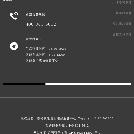
天津泰格豪雅
广东省梅州市梅江区金燕大道泰格豪雅售后服务中心（需提前预约）
广州泰格豪雅

广东省清远市清城区湖西路泰格豪雅售后服务中心（需提前预约）
总部服务热线
广东省汕头市龙湖区长平路泰格豪雅售后服务中心（需提前预约）
400-801-5612
深圳泰格豪雅
广东省汕尾市城区香洲街道园林社区翠园街泰格豪雅售后服务中心（需提前预约）
成都泰格豪雅
营业时间：
广东省韶关市武江区芙蓉新区与老城中心交汇处泰格豪雅售后服务中心（需提前预约）

广东省深圳市罗湖区深南东路5001号华润大厦17层1701室泰格豪雅售后服务中心（需提前预约）
门店营业时间：09:00-19:30
客服在线时间：8:00-22:00
广东省阳江市江城区东风一路泰格豪雅售后服务中心（需提前预约）
客服及门店节假日不休
广东省云浮市云城区金山路泰格豪雅售后服务中心（需提前预约）
广东省湛江市赤坎区观海北路泰格豪雅售后服务中心（需提前预约）
广东省肇庆市端州区信安大道与砚都大道交汇处泰格豪雅售后服务中心（需提前预约）
广西壮族自治区百色市右江区中山二路泰格豪雅售后服务中心（需提前预约）
广西壮族自治区北海市海城区北京路泰格豪雅售后服务中心（需提前预约）
广西壮族自治区崇左市江州区石景林街道友谊大道与丽川路交汇处泰格豪雅售后服务中心（需提前预约）
广西壮族自治区防城港市港口区金花茶大道泰格豪雅售后服务中心（需提前预约）
版权所有：
泰格豪雅售后维修服务中心 Copyright © 2018-2032
广西壮族自治区贵港市港北区港城街道布山大道与仙衣路交叉口泰格豪雅售后服务中心（需提前预约）
客户服务热线：
400-801-5612
广西壮族自治区桂林市秀峰区红岭路泰格豪雅售后服务中心（需提前预约）
网站备案/许可证号：鄂ICP备2025142024号-7