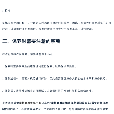
甘肃省兰州市七里河区西津西路16号兰州中心写字楼21层2102室（需提前预约）
3.校准
重庆市解放碑渝中区民权路28号英利国际金融中心写字楼20层01室（需提前预约）
黑龙江省大庆市萨尔图区会战大街泰格豪雅售后服务中心（需提前预约）
机械表在使用过程中，会因为各种原因而出现时间偏差。因此，在保养时需要对机芯进行
黑龙江省鹤岗市向阳区红军路泰格豪雅售后服务中心（需提前预约）
校准，以确保时间的准确性。校准时需要使用专业的校准工具，进行微调。
黑龙江省黑河市爱辉区中央街泰格豪雅售后服务中心（需提前预约）
三、保养时需要注意的事项
黑龙江省鸡西市鸡冠区红军路泰格豪雅售后服务中心（需提前预约）
黑龙江省佳木斯市向阳区长安路泰格豪雅售后服务中心（需提前预约）
在进行机械表保养时，需要注意以下几点：
黑龙江省牡丹江市东安区太平路泰格豪雅售后服务中心（需提前预约）
黑龙江省七台河市桃山区大同街泰格豪雅售后服务中心（需提前预约）
1.保养时需要找专业的维修机构进行保养，以确保保养质量。
黑龙江省齐齐哈尔市龙沙区龙华路泰格豪雅售后服务中心（需提前预约）
黑龙江省双鸭山市尖山区新兴大街泰格豪雅售后服务中心（需提前预约）
2.保养过程中，需要对机芯进行拆卸，因此需要保证操作人员的技术水平和操作技巧。
黑龙江省绥化市北林区新华街与康庄路交叉口泰格豪雅售后服务中心（需提前预约）
黑龙江省伊春市伊美区通河路泰格豪雅售后服务中心（需提前预约）
3.保养后，需要对机械表进行测试，以确保时间的准确性和机芯的稳定性。
吉林省白城市洮北区明仁南街泰格豪雅售后服务中心（需提前预约）
上述就是
成都
泰格豪雅维修中心
分享的“
泰格豪雅机械表保养周期是多久(需要定期保养
吉林省白山市浑江区浑江大街泰格豪雅售后服务中心（需提前预约）
吗)
”的内容了，各位爱表者都有一个大概的了解了吧。您可以随时咨询泰格豪雅维修中
吉林省吉林市船营区河南街泰格豪雅售后服务中心（需提前预约）