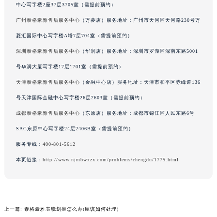
中心写字楼2座37层3705室（需提前预约）
辽宁省铁岭市银州区南马路泰格豪雅售后服务中心（需提前预约）
广州泰格豪雅售后服务中心
（万菱店）服务地址：广州市天河区天河路230号万
辽宁省营口市站前区市府路与渤海大街交叉口泰格豪雅售后服务中心（需提前预约）
菱汇国际中心写字楼A塔7层704室（需提前预约）
辽宁省沈阳市沈河区中街路137号亨得利名表维修授权店1楼泰格豪雅售后服务中心（需提前预约）
辽宁省沈阳市沈河区中街路83号亨得利名表维修授权店1楼泰格豪雅售后服务中心（需提前预约）
深圳泰格豪雅售后服务中心
（华润店）服务地址：深圳市罗湖区深南东路5001
北京市朝阳区建国门外大街甲6号华熙国际中心D座11层1102室泰格豪雅售后服务中心（北京总部）（需提前预约）
号华润大厦写字楼17层1701室（需提前预约）
北京市东城区东长安街1号王府井东方广场W3座6层602室泰格豪雅售后服务中心（需提前预约）
天津泰格豪雅售后服务中心
（金融中心店）服务地址：天津市和平区赤峰道136
河北省保定市竞秀区朝阳北大街北国先天下泰格豪雅售后服务中心（需提前预约）
号天津国际金融中心写字楼26层2603室（需提前预约）
内蒙古自治区阿拉善盟市左旗土尔扈特大街泰格豪雅售后服务中心（需提前预约）
成都泰格豪雅售后服务中心
（东原店）服务地址：成都市锦江区人民东路6号
内蒙古自治区巴彦淖尔市临河区新华街泰格豪雅售后服务中心（需提前预约）
SAC东原中心写字楼24层2406B室（需提前预约）
内蒙古自治区包头市青山区幸福路甲3号王府井百货名表维修泰格豪雅售后服务中心（需提前预约）
服务专线：
400-801-5612
内蒙古自治区赤峰市红山区哈达街泰格豪雅售后服务中心（需提前预约）
内蒙古自治区鄂尔多斯市东胜区伊金霍洛街泰格豪雅售后服务中心（需提前预约）
本页链接：
http://www.njmbwxzx.com/problems/chengdu/1775.html
内蒙古自治区呼伦贝尔市海拉尔区中央街泰格豪雅售后服务中心（需提前预约）
内蒙古自治区通辽市科尔沁区明仁大街泰格豪雅售后服务中心（需提前预约）
内蒙古自治区乌海市海勃湾区人民南路泰格豪雅售后服务中心（需提前预约）
上一篇:
泰格豪雅表镜划痕怎么办(应该如何处理)
内蒙古自治区乌兰察布市集宁区恩和大街泰格豪雅售后服务中心（需提前预约）