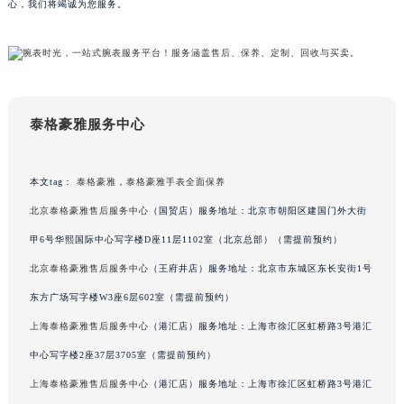
心，我们将竭诚为您服务。
吉林省辽源市龙山区人民大街泰格豪雅售后服务中心（需提前预约）
吉林省梅河口市新华街道梅河大街泰格豪雅售后服务中心（需提前预约）
吉林省四平市铁东区紫气大路与南九经街交汇处泰格豪雅售后服务中心（需提前预约）
吉林省松原市宁江区五环大街泰格豪雅售后服务中心（需提前预约）
吉林省通化市东昌区环通乡江南大街泰格豪雅售后服务中心（需提前预约）
泰格豪雅服务中心
吉林省延边市延吉市解放路泰格豪雅售后服务中心（需提前预约）
辽宁省鞍山市铁东区站前街泰格豪雅售后服务中心（需提前预约）
本文tag：
泰格豪雅
，
泰格豪雅手表全面保养
辽宁省本溪市平山区胜利路泰格豪雅售后服务中心（需提前预约）
北京泰格豪雅售后服务中心
（国贸店）服务地址：北京市朝阳区建国门外大街
辽宁省朝阳市双塔区新华路泰格豪雅售后服务中心（需提前预约）
甲6号华熙国际中心写字楼D座11层1102室（北京总部）（需提前预约）
辽宁省丹东市振兴区七经街泰格豪雅售后服务中心（需提前预约）
北京泰格豪雅售后服务中心
（王府井店）服务地址：北京市东城区东长安街1号
辽宁省抚顺市新抚区东一路泰格豪雅售后服务中心（需提前预约）
辽宁省阜新市海州区解放大街泰格豪雅售后服务中心（需提前预约）
东方广场写字楼W3座6层602室（需提前预约）
辽宁省葫芦岛市连山区中央路泰格豪雅售后服务中心（需提前预约）
上海泰格豪雅售后服务中心
（港汇店）服务地址：上海市徐汇区虹桥路3号港汇
辽宁省锦州市古塔区中央大街泰格豪雅售后服务中心（需提前预约）
中心写字楼2座37层3705室（需提前预约）
辽宁省辽阳市白塔区新运大街泰格豪雅售后服务中心（需提前预约）
上海泰格豪雅售后服务中心
（港汇店）服务地址：上海市徐汇区虹桥路3号港汇
辽宁省盘锦市兴隆台区石油大街泰格豪雅售后服务中心（需提前预约）