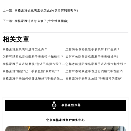
内蒙古自治区锡林郭勒盟市锡林浩特市光明街与额尔敦路交叉口泰格豪雅售后服务中心（需提前预约）
上一篇:
泰格豪雅机械表走快怎么办(该如何调整时间)
内蒙古自治区兴安盟市乌兰浩特市兴安大街泰格豪雅售后服务中心（需提前预约）
下一篇:
泰格豪雅进水怎么修了(专业维修指南)
山西省大同市平城区迎宾街泰格豪雅售后服务中心（需提前预约）
山西省晋城市城区黄华街泰格豪雅售后服务中心（需提前预约）
相关文章
山西省晋中市榆次区顺城街泰格豪雅售后服务中心（需提前预约）
山西省临汾市尧都区解放路泰格豪雅售后服务中心（需提前预约）
泰格豪雅腕表表针脱落怎么办？
怎样防备泰格豪雅手表表带卡扣生锈？
山西省吕梁市离石区永宁中路与建设街交叉口泰格豪雅售后服务中心（需提前预约）
怎样可以避免泰格豪雅手表表带卡扣松动？
如何有效防备泰格豪雅手表表链油污?
山西省朔州市朔城区怡西路与鄯阳西街交汇处泰格豪雅售后服务中心（需提前预约）
泰格豪雅手表表链磨损?别让不当操作毁了你的爱表
怎样才能提防泰格豪雅手表表带卡扣生锈？
山西省忻州市忻府区和平东街与七一南路交叉口泰格豪雅售后服务中心（需提前预约）
泰格豪雅“碰壁”记：手表也怕“轰炸机”？
怎样对泰格豪雅手表进行消磁?(手表的消磁方法)
泰格豪雅手表如何保养比较好?(手表的保养方法)
泰格豪雅手表常见故障(手表日常的维护)
山西省阳泉市郊区平阳东街与新城大道交叉口泰格豪雅售后服务中心（需提前预约）
山西省运城市盐湖区河东街泰格豪雅售后服务中心（需提前预约）
山西省长治市潞州区英雄中路泰格豪雅售后服务中心（需提前预约）
山西省太原市迎泽区迎泽街道解放路15号亨得利名表维修授权店3楼泰格豪雅售后服务中心（需提前预约）
泰格豪雅保养
天津市和平区赤峰道136号天津国际金融中心26层2603室泰格豪雅售后服务中心（需提前预约）
北京泰格豪雅售后服务中心
安徽省安庆市迎江区人民路泰格豪雅售后服务中心（需提前预约）
安徽省蚌埠市蚌山区淮河路泰格豪雅售后服务中心（需提前预约）