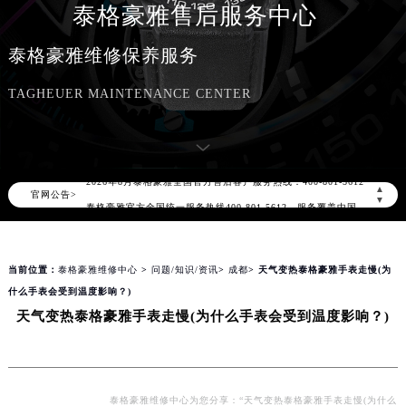
泰格豪雅售后服务中心
泰格豪雅维修保养服务
TAGHEUER MAINTENANCE CENTER
2026年8月泰格豪雅中国区售后服务网络优化升级公告
2026年8月泰格豪雅全国官方售后客户服务热线：400-801-5612
▲
官网公告>
泰格豪雅官方全国统一服务热线400-801-5612，服务覆盖中国大陆、香港、澳门、台湾全部区域（非大陆需加拨“+86”）
▼
2026年8月泰格豪雅售后服务中心最新网点地址：
北京市朝阳区建国门外大街甲6号华熙国际中心写字楼D座11层1102室（北京总部）（需提前预约）
当前位置：
泰格豪雅维修中心
>
问题/知识/资讯
>
成都
> 天气变热泰格豪雅手表走慢(为
北京市东城区东长安街1号东方广场写字楼W3座6层602室（需提前预约）
什么手表会受到温度影响？)
天津市和平区赤峰道136号天津国际金融中心写字楼26层2603室（需提前预约）
天气变热泰格豪雅手表走慢(为什么手表会受到温度影响？)
上海市徐汇区虹桥路3号港汇中心写字楼2座37层3705室（需提前预约）
上海市黄浦区南京东路299号宏伊国际广场写字楼8层806室（需提前预约）
南京市秦淮区中山南路1号（新街口）南京中心写字楼22层C1-1室（需提前预约）
常州市新北区龙锦路1590号现代传媒中心写字楼5号楼10层1008室（需提前预约）
泰格豪雅维修中心为您分享：“天气变热泰格豪雅手表走慢(为什么