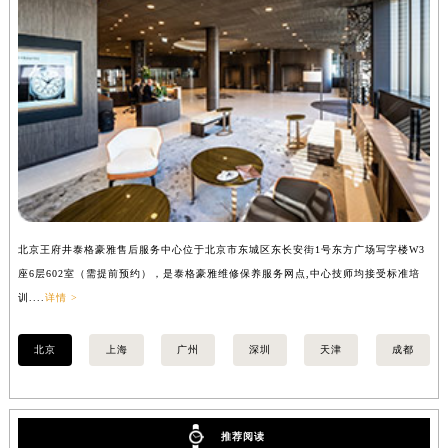
安徽省亳州市谯城区魏武大道泰格豪雅售后服务中心（需提前预约）
安徽省池州市贵池区长江路泰格豪雅售后服务中心（需提前预约）
安徽省滁州市琅琊区南谯北路泰格豪雅售后服务中心（需提前预约）
安徽省阜阳市颍州区颍州北路泰格豪雅售后服务中心（需提前预约）
安徽省淮北市相山区淮海路泰格豪雅售后服务中心（需提前预约）
安徽省淮南市田家庵区国庆中路泰格豪雅售后服务中心（需提前预约）
安徽省黄山市屯溪区黄山西路泰格豪雅售后服务中心（需提前预约）
安徽省六安市金安区解放中路泰格豪雅售后服务中心（需提前预约）
安徽省马鞍山市雨山区湖南西路泰格豪雅售后服务中心（需提前预约）
北京王府井泰格豪雅售后服务中心位于北京市东城区东长安街1号东方广场写字楼W3
上
安徽省宿州市埇桥区人民中路泰格豪雅售后服务中心（需提前预约）
座6层602室（需提前预约），是泰格豪雅维修保养服务网点,中心技师均接受标准培
室
训....
详情 >
>
安徽省铜陵市铜官区石城大道泰格豪雅售后服务中心（需提前预约）
安徽省芜湖市镜湖区中山路步行街泰格豪雅售后服务中心（需提前预约）
北京
上海
广州
深圳
天津
成都
安徽省宣城市宣州区叠嶂西路泰格豪雅售后服务中心（需提前预约）
福建省龙岩市新罗区九一南路泰格豪雅售后服务中心（需提前预约）
福建省南平市建阳区人民西路泰格豪雅售后服务中心（需提前预约）
推荐阅读
福建省宁德市蕉城区天湖东路泰格豪雅售后服务中心（需提前预约）