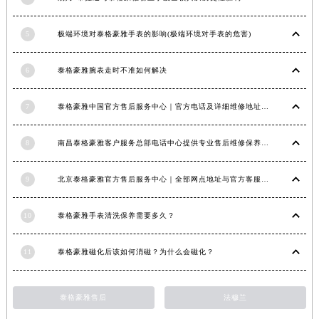
江西省景德镇市珠山区珠山中路泰格豪雅售后服务中心（需提前预约）
江西省九江市浔阳区浔阳路泰格豪雅售后服务中心（需提前预约）
5
极端环境对泰格豪雅手表的影响(极端环境对手表的危害)
江西省南昌市红谷滩新区红谷中大道998号绿地双子塔（中央广场）A1座办公楼14层1407室泰格豪雅售后服务中心（需提前预约）
6
泰格豪雅腕表走时不准如何解决
江西省萍乡市安源区萍安北大道与康庄路交叉口泰格豪雅售后服务中心（需提前预约）
江西省上饶市信州区滨江西路泰格豪雅售后服务中心（需提前预约）
7
泰格豪雅中国官方售后服务中心｜官方电话及详细维修地址权威信息公告（2026年7月最新）
江西省新余市渝水区北湖西路泰格豪雅售后服务中心（需提前预约）
江西省宜春市袁州区中山中路泰格豪雅售后服务中心（需提前预约）
8
南昌泰格豪雅客户服务总部电话中心提供专业售后维修保养服务权威公示（2026年7月最新）
江西省鹰潭市月湖区胜利东路泰格豪雅售后服务中心（需提前预约）
山东省德州市德城区东风中路泰格豪雅售后服务中心（需提前预约）
9
北京泰格豪雅官方售后服务中心｜全部网点地址与官方客服电话权威信息公告（2026年7月最新）
山东省东营市东营区济南路泰格豪雅售后服务中心（需提前预约）
山东省济南市历下区经十路11111号华润中心写字楼（万象城）15层1508室泰格豪雅售后服务中心（需提前预约）
10
泰格豪雅手表清洗保养需要多久？
山东省济宁市任城区太白楼路泰格豪雅售后服务中心（需提前预约）
11
泰格豪雅磁化后该如何消磁？为什么会磁化？
山东省莱芜市文化南路8号银座商城名表维修一楼名表维修泰格豪雅售后服务中心（需提前预约）
山东省临沂市兰山区解放路泰格豪雅售后服务中心（需提前预约）
山东省日照市东港区烟台路泰格豪雅售后服务中心（需提前预约）
泰格豪雅售后
法穆兰
山东省泰安市泰山区财源街道泰山大街泰格豪雅售后服务中心（需提前预约）