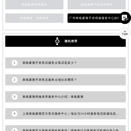
泰格豪雅表带磨损
泰格豪雅手表走时变快
山东省威海市环翠区新威海路89号振华商厦一楼名表维修泰格豪雅售后服务中心（需提前预约）
山东省潍坊市奎文区东风东街泰格豪雅售后服务中心（需提前预约）

泰格豪雅，更换表带
广州泰格豪雅手表维修服务中心的地址
山东省枣庄市滕州市北辛路与善国路交叉口泰格豪雅售后服务中心（需提前预约）
山东省淄博市张店区金晶大道泰格豪雅售后服务中心（需提前预约）

上海市黄浦区南京东路299号宏伊国际广场写字楼8层806室泰格豪雅售后服务中心（需提前预约）
随机推荐
上海市徐汇区虹桥路3号港汇中心2座37层3705室泰格豪雅售后服务中心（需提前预约）
浙江省杭州市上城区钱江路1366号华润大厦A座5层503-5室泰格豪雅售后服务中心（需提前预约）
浙江省湖州市吴兴区劳动路泰格豪雅售后服务中心（需提前预约）
1
泰格豪雅手表售后服务点电话是多少？
浙江省嘉兴市南湖区广益路705号嘉兴世界贸易中心A座13层1304室泰格豪雅售后服务中心（需提前预约）
浙江省金华市金东区东市南街777号金华万达广场4号楼22楼2209室泰格豪雅售后服务中心（需提前预约）
2
泰格豪雅手表售后服务点地址在哪里？
浙江省丽水市莲都区解放街泰格豪雅售后服务中心（需提前预约）
浙江省宁波市江北区大闸南路500号来福士广场办公楼20层2009室泰格豪雅售后服务中心（需提前预约）
3
泰格豪雅维修保养服务中心介绍 | 泰格豪雅
浙江省衢州市柯城区上街泰格豪雅售后服务中心（需提前预约）
浙江省绍兴市越城区胜利东路379号世茂天际中心写字楼8层805室泰格豪雅售后服务中心（需提前预约）
4
上海泰格豪雅官方售后服务中心｜地址与24小时服务电话权威信息公告（2026年7月最新）
浙江省舟山市定海区解放东路泰格豪雅售后服务中心（需提前预约）
澳门特别行政区大堂区议事亭前地（新马路）泰格豪雅售后服务中心（需提前预约）
5
泰格豪雅官方更换表蒙价格查询｜维修地址与客服电话权威信息公告（2026年7月最新）