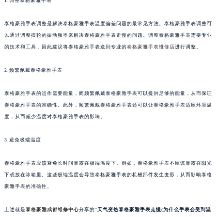
1.调整泰格豪雅手表
甘肃省兰州市七里河区西津西路16号兰州中心写字楼21层2102室（需提前预约）
重庆市解放碑渝中区民权路28号英利国际金融中心写字楼20层01室（需提前预约）
泰格豪雅手表调整是解决泰格豪雅手表温度偏差问题的最常见方法。泰格豪雅手表调整可
以通过调整摆轮的振动频率来解决泰格豪雅手表走慢的问题。调整泰格豪雅手表需要专业
黑龙江省大庆市萨尔图区会战大街泰格豪雅售后服务中心（需提前预约）
的技术和工具，因此建议将泰格豪雅手表送到专业的
泰格豪雅手表维修
店进行调整。
黑龙江省鹤岗市向阳区红军路泰格豪雅售后服务中心（需提前预约）
黑龙江省黑河市爱辉区中央街泰格豪雅售后服务中心（需提前预约）
2.频繁佩戴泰格豪雅手表
黑龙江省鸡西市鸡冠区红军路泰格豪雅售后服务中心（需提前预约）
黑龙江省佳木斯市向阳区长安路泰格豪雅售后服务中心（需提前预约）
泰格豪雅手表的运作需要能量，而频繁佩戴泰格豪雅手表可以提供足够的能量，从而保证
黑龙江省牡丹江市东安区太平路泰格豪雅售后服务中心（需提前预约）
泰格豪雅手表的准确性。此外，频繁佩戴泰格豪雅手表还可以让泰格豪雅手表适应环境温
度，从而减少温度对泰格豪雅手表的影响。
黑龙江省七台河市桃山区大同街泰格豪雅售后服务中心（需提前预约）
黑龙江省齐齐哈尔市龙沙区龙华路泰格豪雅售后服务中心（需提前预约）
3.避免极端温度
黑龙江省双鸭山市尖山区新兴大街泰格豪雅售后服务中心（需提前预约）
黑龙江省绥化市北林区新华街与康庄路交叉口泰格豪雅售后服务中心（需提前预约）
泰格豪雅手表应该避免长时间暴露在极端温度下。例如，泰格豪雅手表不应该暴露在阳光
黑龙江省伊春市伊美区通河路泰格豪雅售后服务中心（需提前预约）
下或放在冰箱里。这些极端温度会导致泰格豪雅手表的机械部件发生变形，从而影响泰格
吉林省白城市洮北区明仁南街泰格豪雅售后服务中心（需提前预约）
豪雅手表的准确性。
吉林省白山市浑江区浑江大街泰格豪雅售后服务中心（需提前预约）
上述就是
泰格豪雅成都维修中心
分享的“
天气变热泰格豪雅手表走慢(为什么手表会受到温
吉林省吉林市船营区河南街泰格豪雅售后服务中心（需提前预约）