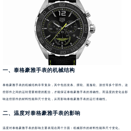
福州市鼓楼区五四路128-1号恒力城写字楼15层03室（需提前预约）
成都市锦江区人民东路6号SAC东原中心写字楼24层2406B室（需提前预约）
重庆市江北区观音桥步行街2号融恒时代广场写字楼9层902室（需提前预约）
长沙市芙蓉区定王台街道建湘路393号世茂环球金融中心写字楼（芙蓉广场）10层13室（需提前预约）
郑州市二七区铭功路10号华润大厦写字楼29层2905室（需提前预约）
太原市迎泽区解放路15号亨得利名表服务中心（品牌授权店）3层整层（需提前预约）
沈阳市沈河区中街路137号亨得利名表服务中心（品牌授权店）1层整层（需提前预约）
沈阳市沈河区中街路83号亨得利名表服务中心（品牌授权店）1层整层（需提前预约）
一、泰格豪雅手表的机械结构
乌鲁木齐市天山区红山路26号时代广场（CCMALL）C座17层17-B（需提前预约）
温州市鹿城区锦绣路1067号置信广场10层1015室（需提前预约）
泰格豪雅手表的机械结构非常复杂，其中包括发条、摆轮、逃逸轮、游丝等多个部件。这
哈尔滨市道里区友谊西路600号富力中心T2座写字楼29层03室（需提前预约）
些部件之间的运转需要精密的配合，才能保证泰格豪雅手表的准确性。而温度的变化会影
大连市中山区人民路15号国际金融大厦7层G室（需提前预约）
响这些部件的材料性能和尺寸变化，从而影响泰格豪雅手表的运行准确性。
佛山市禅城区季华五路57号万科金融中心C座12层1205室（需提前预约）
二、温度对泰格豪雅手表的影响
东莞市东城街道鸿福东路1号民盈国贸中心T1写字楼9层907室（需提前预约）
无锡市梁溪区人民中路139号恒隆广场写字楼1座11层1104室（需提前预约）
温度对泰格豪雅手表的影响主要表现在两个方面：机械部件的材料性能和尺寸变化。
南通市崇川区工农路57号圆融广场写字楼16层1603室（需提前预约）