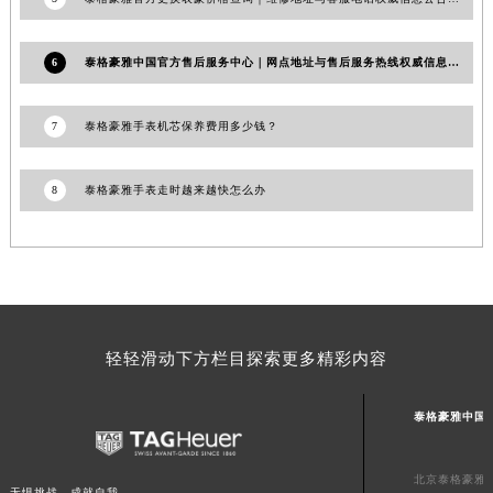
澳门特别行政区风顺堂区南湾大马路泰格豪雅售后服务中心（需提前预约）
澳门特别行政区花地玛堂区关闸广场泰格豪雅售后服务中心（需提前预约）
6
泰格豪雅中国官方售后服务中心｜网点地址与售后服务热线权威信息通告（2026年6月最新）
澳门特别行政区花王堂区大三巴商圈泰格豪雅售后服务中心（需提前预约）
澳门特别行政区嘉模堂区官也街泰格豪雅售后服务中心（需提前预约）
7
泰格豪雅手表机芯保养费用多少钱？
澳门省路氹城市金光大道泰格豪雅售后服务中心（需提前预约）
澳门特别行政区望德堂区塔石广场泰格豪雅售后服务中心（需提前预约）
8
泰格豪雅手表走时越来越快怎么办
福建省福州市鼓楼区五四路128-1号恒力城写字楼15层03室泰格豪雅售后服务中心（需提前预约）
福建省厦门市思明区湖滨东路95号万象城华润大厦B座11层1104室泰格豪雅售后服务中心（需提前预约）
广东省潮州市潮安区新风路与潮汕路交汇处泰格豪雅售后服务中心（需提前预约）
广东省广州市天河区天河路230号万菱汇国际中心A塔7层704室泰格豪雅售后服务中心（需提前预约）
广东省广州市越秀区环市东路371-375号世界贸易中心大厦南塔15层1507室泰格豪雅售后服务中心（需提前预约）
轻轻滑动下方栏目探索更多精彩内容
广东省河源市源城区越王大道泰格豪雅售后服务中心（需提前预约）
广东省惠州市惠城区江北文昌一路7号华贸大厦1座30层3005室泰格豪雅售后服务中心（需提前预约）
泰格豪雅中国
广东省江门市蓬江区广场西路泰格豪雅售后服务中心（需提前预约）
广东省揭阳市榕城进贤门步行街泰格豪雅售后服务中心（需提前预约）
北京泰格豪雅
广东省茂名市电白区水东街道迎宾大道泰格豪雅售后服务中心（需提前预约）
无惧挑战，成就自我。