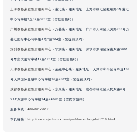
辽宁省铁岭市银州区南马路泰格豪雅售后服务中心（需提前预约）
上海泰格豪雅售后服务中心
（港汇店）服务地址：上海市徐汇区虹桥路3号港汇
辽宁省营口市站前区市府路与渤海大街交叉口泰格豪雅售后服务中心（需提前预约）
中心写字楼2座37层3705室（需提前预约）
辽宁省沈阳市沈河区中街路137号亨得利名表维修授权店1楼泰格豪雅售后服务中心（需提前预约）
广州泰格豪雅售后服务中心
（万菱店）服务地址：广州市天河区天河路230号万
辽宁省沈阳市沈河区中街路83号亨得利名表维修授权店1楼泰格豪雅售后服务中心（需提前预约）
菱汇国际中心写字楼A塔7层704室（需提前预约）
北京市朝阳区建国门外大街甲6号华熙国际中心D座11层1102室泰格豪雅售后服务中心（北京总部）（需提前预约）
深圳泰格豪雅售后服务中心
（华润店）服务地址：深圳市罗湖区深南东路5001
北京市东城区东长安街1号王府井东方广场W3座6层602室泰格豪雅售后服务中心（需提前预约）
河北省保定市竞秀区朝阳北大街北国先天下泰格豪雅售后服务中心（需提前预约）
号华润大厦写字楼17层1701室（需提前预约）
内蒙古自治区阿拉善盟市左旗土尔扈特大街泰格豪雅售后服务中心（需提前预约）
天津泰格豪雅售后服务中心
（金融中心店）服务地址：天津市和平区赤峰道136
内蒙古自治区巴彦淖尔市临河区新华街泰格豪雅售后服务中心（需提前预约）
号天津国际金融中心写字楼26层2603室（需提前预约）
内蒙古自治区包头市青山区幸福路甲3号王府井百货名表维修泰格豪雅售后服务中心（需提前预约）
成都泰格豪雅售后服务中心
（东原店）服务地址：成都市锦江区人民东路6号
内蒙古自治区赤峰市红山区哈达街泰格豪雅售后服务中心（需提前预约）
SAC东原中心写字楼24层2406B室（需提前预约）
内蒙古自治区鄂尔多斯市东胜区伊金霍洛街泰格豪雅售后服务中心（需提前预约）
服务专线：
400-801-5612
内蒙古自治区呼伦贝尔市海拉尔区中央街泰格豪雅售后服务中心（需提前预约）
本页链接：
http://www.njmbwxzx.com/problems/chengdu/1710.html
内蒙古自治区通辽市科尔沁区明仁大街泰格豪雅售后服务中心（需提前预约）
内蒙古自治区乌海市海勃湾区人民南路泰格豪雅售后服务中心（需提前预约）
内蒙古自治区乌兰察布市集宁区恩和大街泰格豪雅售后服务中心（需提前预约）