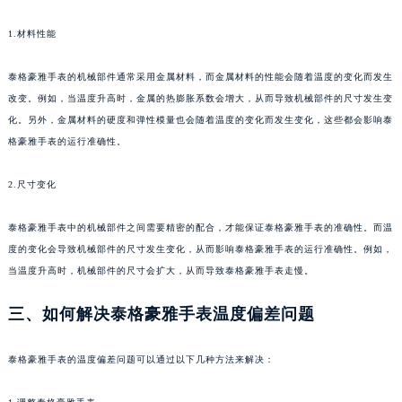
苏州市苏州工业园区星港街199号苏州中心办公楼C座22层08室（需提前预约）
1.材料性能
武汉市江汉区解放大道686号世界贸易大厦38层09室（需提前预约）
南宁市青秀区金湖路59号地王大厦12楼1224室（需提前预约）
泰格豪雅手表的机械部件通常采用金属材料，而金属材料的性能会随着温度的变化而发生
合肥市蜀山区潜山路111号万象城华润大厦B座12楼03室（需提前预约）
改变。例如，当温度升高时，金属的热膨胀系数会增大，从而导致机械部件的尺寸发生变
泉州市丰泽区宝洲路729号浦西万达中心写字楼A座7楼709室（需提前预约）
化。另外，金属材料的硬度和弹性模量也会随着温度的变化而发生变化，这些都会影响泰
格豪雅手表的运行准确性。
青岛市南区山东路6号华润大厦B座22层04室（需提前预约）
烟台市芝罘区胜利路139号万达金融中心A座907室（需提前预约）
2.尺寸变化
长春市朝阳区西安大路727号中银大厦A座(旺进大厦)18层09室（需提前预约）
贵阳市南明区都司高架桥路33号亨特国际金融中心14楼14D（需提前预约）
泰格豪雅手表中的机械部件之间需要精密的配合，才能保证泰格豪雅手表的准确性。而温
昆明市盘龙区北京路928号同德昆明广场写字楼10层06室（需提前预约）
度的变化会导致机械部件的尺寸发生变化，从而影响泰格豪雅手表的运行准确性。例如，
石家庄市长安区中山东路39号勒泰中心写字楼B座13层07室（需提前预约）
当温度升高时，机械部件的尺寸会扩大，从而导致泰格豪雅手表走慢。
西安市碑林区南关正街88号华侨城长安国际中心E座6楼10室（需提前预约）
三、如何解决泰格豪雅手表温度偏差问题
海口市龙华区金贸东路5号海口华润大厦B座17层1707室（需提前预约）
唐山市路南区新华东道100号万达广场写字楼A座10层1002室（需提前预约）
泰格豪雅手表的温度偏差问题可以通过以下几种方法来解决：
台州市椒江区东海大道1800号腾达中心东1幢20楼2002室（需提前预约）
内蒙古自治区呼和浩特市玉泉区大学西街70号华润万象城写字楼（鄂尔多斯大厦）23层2326室（需提前预约）