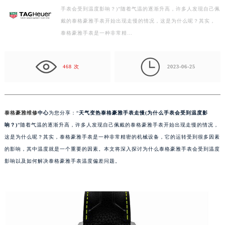
手表会受到温度影响？)”随着气温的逐渐升高，许多人发现自己佩
徐州市鼓楼区淮海东路29号苏宁广场IFC国际金融中心写字楼35层3508室（需提前预约）
戴的泰格豪雅手表开始出现走慢的情况，这是为什么呢？其实，
扬州市邗江区国展路29号星耀天地写字楼1号楼18层1803室（需提前预约）
泰格豪雅手表是一种非常精…
盐城市盐都区世纪大道5号盐城金融城写字楼1号楼16层1604室（需提前预约）
泰州市海陵区永定东路399号置地商务中心东塔写字楼（华润万象城）17层1706室（需提前预约）

宁波市江北区大闸南路500号来福士广场办公楼20层2009室（需提前预约）
468 次
2023-06-25
杭州市上城区钱江路1366号华润大厦写字楼A座5层503-5室（需提前预约）
金华市金东区东市南街777号金华万达广场写字楼4号楼22层2209室（需提前预约）
绍兴市越城区胜利东路379号世茂天际中心写字楼8层805室（需提前预约）
泰格豪雅维修
中心
为您分享：“
天气变热泰格豪雅手表走慢(为什么手表会受到温度影
嘉兴市南湖区广益路705号嘉兴世界贸易中心写字楼A座13层1304室（需提前预约）
响？)
”随着气温的逐渐升高，许多人发现自己佩戴的泰格豪雅手表开始出现走慢的情况，
南昌市红谷滩新区红谷中大道998号绿地双子塔（中央广场）A1座办公楼14层07室（需提前预约）
这是为什么呢？其实，泰格豪雅手表是一种非常精密的机械设备，它的运转受到很多因素
的影响，其中温度就是一个重要的因素。本文将深入探讨为什么泰格豪雅手表会受到温度
济南市历下区经十路11111号华润中心写字楼（万象城）15层1508室（需提前预约）
影响以及如何解决泰格豪雅手表温度偏差问题。
广州市天河区天河路230号万菱汇国际中心写字楼A塔7层704室（需提前预约）
广州市越秀区环市东路371-375号世界贸易中心大厦南塔写字楼15层07室（需提前预约）
深圳市罗湖区深南东路5001号华润大厦写字楼17层1701室（需提前预约）
惠州市惠城区江北文昌一路7号华贸大厦写字楼1座30层05室（需提前预约）
厦门市思明区湖滨东路95号华润大厦写字楼B座11层1104室（需提前预约）