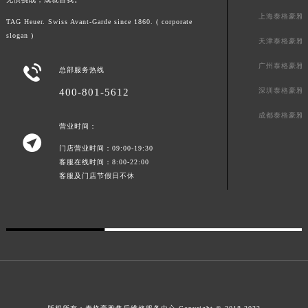
广东省梅州市梅江区金燕大道泰格豪雅售后服务中心（需提前预约）
上海泰格豪雅
TAG Heuer. Swiss Avant-Garde since 1860. ( corporate
广东省清远市清城区湖西路泰格豪雅售后服务中心（需提前预约）
slogan )
天津泰格豪雅
广东省汕头市龙湖区长平路泰格豪雅售后服务中心（需提前预约）
广州泰格豪雅

总部服务热线
广东省汕尾市城区香洲街道园林社区翠园街泰格豪雅售后服务中心（需提前预约）
广东省韶关市武江区芙蓉新区与老城中心交汇处泰格豪雅售后服务中心（需提前预约）
400-801-5612
深圳泰格豪雅
广东省深圳市罗湖区深南东路5001号华润大厦17层1701室泰格豪雅售后服务中心（需提前预约）
成都泰格豪雅
营业时间：
广东省阳江市江城区东风一路泰格豪雅售后服务中心（需提前预约）

广东省云浮市云城区金山路泰格豪雅售后服务中心（需提前预约）
门店营业时间：09:00-19:30
客服在线时间：8:00-22:00
广东省湛江市赤坎区观海北路泰格豪雅售后服务中心（需提前预约）
客服及门店节假日不休
广东省肇庆市端州区信安大道与砚都大道交汇处泰格豪雅售后服务中心（需提前预约）
广西壮族自治区百色市右江区中山二路泰格豪雅售后服务中心（需提前预约）
广西壮族自治区北海市海城区北京路泰格豪雅售后服务中心（需提前预约）
广西壮族自治区崇左市江州区石景林街道友谊大道与丽川路交汇处泰格豪雅售后服务中心（需提前预约）
广西壮族自治区防城港市港口区金花茶大道泰格豪雅售后服务中心（需提前预约）
广西壮族自治区贵港市港北区港城街道布山大道与仙衣路交叉口泰格豪雅售后服务中心（需提前预约）
广西壮族自治区桂林市秀峰区红岭路泰格豪雅售后服务中心（需提前预约）