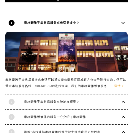
福建省莆田市城厢区霞林街道荔华东大道泰格豪雅售后服务中心（需提前预约）
福建省三明市三元区东乾二路泰格豪雅售后服务中心（需提前预约）
福建省漳州市龙文区步港路泰格豪雅售后服务中心（需提前预约）
1
泰格豪雅手表售后服务点电话是多少？
江苏省常州市新北区龙锦路1590号现代传媒中心5号楼10层1008室泰格豪雅售后服务中心（需提前预约）
江苏省淮安市清江浦区淮海北路泰格豪雅售后服务中心（需提前预约）
江苏省连云港市海州区通灌北路泰格豪雅售后服务中心（需提前预约）
江苏省南京市秦淮区中山南路1号南京中心22层22-C1-C3室泰格豪雅售后服务中心（需提前预约）
江苏省宿迁市宿城区西湖路泰格豪雅售后服务中心（需提前预约）
江苏省泰州市海陵区永定东路399号置地商务中心东塔（华润万象城）17层1706室泰格豪雅售后服务中心（需提前预约）
泰格豪雅手表售后服务点电话可以通过泰格豪雅官网或官方公众号进行查询，还可以
江苏省徐州市鼓楼区淮海东路29号苏宁广场IFC国际金融中心35层3508室泰格豪雅售后服务中心（需提前预约）
通过本站服务热线：400-609-9509进行查询。我们的泰格豪雅维修服务......
详情 >
江苏省盐城市盐都区世纪大道5号盐城金融城写字楼1号楼16层1604室泰格豪雅售后服务中心（需提前预约）
江苏省扬州市邗江区国展路29号星耀天地写字楼1号楼18层1803室泰格豪雅售后服务中心（需提前预约）
2
泰格豪雅手表售后服务点地址在哪里？
江苏省镇江市京口区中山东路泰格豪雅售后服务中心（需提前预约）
江西省抚州市临川区赣东大道泰格豪雅售后服务中心（需提前预约）
3
泰格豪雅维修保养服务中心介绍 | 泰格豪雅
江西省赣州市章贡区文清路泰格豪雅售后服务中心（需提前预约）
江西省吉安市吉州区井冈山大道泰格豪雅售后服务中心（需提前预约）
4
汤姆•布拉迪与泰格豪雅粉丝于波士顿共庆历史性胜利