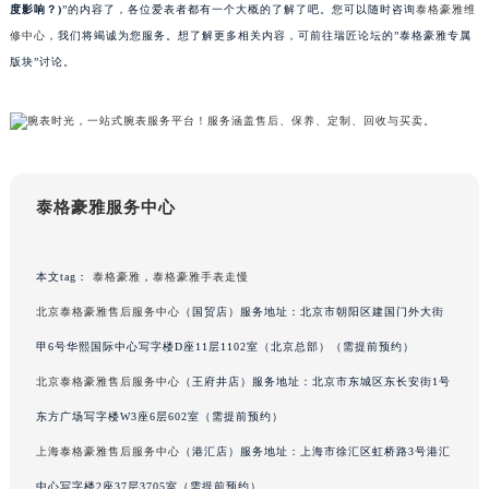
度影响？)
”的内容了，各位爱表者都有一个大概的了解了吧。您可以随时咨询
泰格豪雅维
吉林省辽源市龙山区人民大街泰格豪雅售后服务中心（需提前预约）
修中心
，我们将竭诚为您服务。想了解更多相关内容，可前往瑞匠论坛的”泰格豪雅专属
吉林省梅河口市新华街道梅河大街泰格豪雅售后服务中心（需提前预约）
版块”讨论。
吉林省四平市铁东区紫气大路与南九经街交汇处泰格豪雅售后服务中心（需提前预约）
吉林省松原市宁江区五环大街泰格豪雅售后服务中心（需提前预约）
吉林省通化市东昌区环通乡江南大街泰格豪雅售后服务中心（需提前预约）
吉林省延边市延吉市解放路泰格豪雅售后服务中心（需提前预约）
辽宁省鞍山市铁东区站前街泰格豪雅售后服务中心（需提前预约）
泰格豪雅服务中心
辽宁省本溪市平山区胜利路泰格豪雅售后服务中心（需提前预约）
辽宁省朝阳市双塔区新华路泰格豪雅售后服务中心（需提前预约）
本文tag：
泰格豪雅
，
泰格豪雅手表走慢
辽宁省丹东市振兴区七经街泰格豪雅售后服务中心（需提前预约）
北京泰格豪雅售后服务中心
（国贸店）服务地址：北京市朝阳区建国门外大街
辽宁省抚顺市新抚区东一路泰格豪雅售后服务中心（需提前预约）
甲6号华熙国际中心写字楼D座11层1102室（北京总部）（需提前预约）
辽宁省阜新市海州区解放大街泰格豪雅售后服务中心（需提前预约）
北京泰格豪雅售后服务中心
（王府井店）服务地址：北京市东城区东长安街1号
辽宁省葫芦岛市连山区中央路泰格豪雅售后服务中心（需提前预约）
东方广场写字楼W3座6层602室（需提前预约）
辽宁省锦州市古塔区中央大街泰格豪雅售后服务中心（需提前预约）
辽宁省辽阳市白塔区新运大街泰格豪雅售后服务中心（需提前预约）
上海泰格豪雅售后服务中心
（港汇店）服务地址：上海市徐汇区虹桥路3号港汇
辽宁省盘锦市兴隆台区石油大街泰格豪雅售后服务中心（需提前预约）
中心写字楼2座37层3705室（需提前预约）