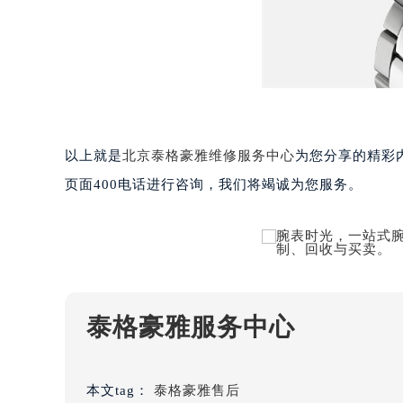
黑龙江省大庆市萨尔图区会战大街泰
黑龙江省鹤岗市向阳区红军路泰格豪
黑龙江省黑河市爱辉区中央街泰格豪
黑龙江省鸡西市鸡冠区红军路泰格豪
黑龙江省佳木斯市向阳区长安路泰格
黑龙江省牡丹江市东安区太平路泰格
以上就是
北京泰格豪雅维修服务中心
为您分享的精彩
黑龙江省七台河市桃山区大同街泰格
页面400电话进行咨询，我们将竭诚为您服务。
黑龙江省齐齐哈尔市龙沙区龙华路泰
黑龙江省双鸭山市尖山区新兴大街泰
黑龙江省绥化市北林区新华街与康庄
黑龙江省伊春市伊美区通河路泰格豪
吉林省白城市洮北区明仁南街泰格豪
吉林省白山市浑江区浑江大街泰格豪
泰格豪雅服务中心
吉林省吉林市船营区河南街泰格豪雅
吉林省辽源市龙山区人民大街泰格豪
本文tag：
泰格豪雅售后
吉林省梅河口市新华街道梅河大街泰