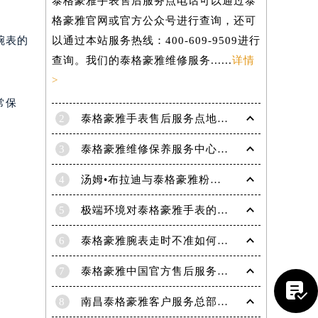
泰格豪雅手表售后服务点电话可以通过泰
格豪雅官网或官方公众号进行查询，还可
腕表的
以通过本站服务热线：400-609-9509进行
查询。我们的泰格豪雅维修服务......
详情
>
常保
2
泰格豪雅手表售后服务点地址在哪里？
3
泰格豪雅维修保养服务中心介绍 | 泰格豪雅
4
汤姆•布拉迪与泰格豪雅粉丝于波士顿共庆历史性胜利
5
极端环境对泰格豪雅手表的影响(极端环境对手表的危害)
6
泰格豪雅腕表走时不准如何解决
提前预约）
7
泰格豪雅中国官方售后服务中心｜官方电话及详细维修地址权威信息公告（2026年7月最新）

8
南昌泰格豪雅客户服务总部电话中心提供专业售后维修保养服务权威公示（2026年7月最新）