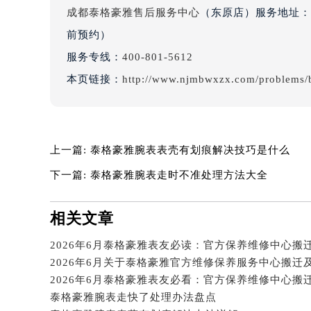
辽宁省沈阳市沈河区中街路137号亨
成都泰格豪雅售后服务中心
（东原店）服务地址：成
辽宁省沈阳市沈河区中街路83号亨
前预约）
北京市朝阳区建国门外大街甲6号华熙
服务专线：
400-801-5612
北京市东城区东长安街1号王府井东方
本页链接：
http://www.njmbwxzx.com/problems/b
河北省保定市竞秀区朝阳北大街北国
内蒙古自治区阿拉善盟市左旗土尔扈
内蒙古自治区巴彦淖尔市临河区新华
内蒙古自治区包头市青山区幸福路甲
上一篇:
泰格豪雅腕表表壳有划痕解决技巧是什么
内蒙古自治区赤峰市红山区哈达街泰
下一篇:
泰格豪雅腕表走时不准处理方法大全
内蒙古自治区鄂尔多斯市东胜区伊金
内蒙古自治区呼伦贝尔市海拉尔区中
相关文章
内蒙古自治区通辽市科尔沁区明仁大
内蒙古自治区乌海市海勃湾区人民南
内蒙古自治区乌兰察布市集宁区恩和
内蒙古自治区锡林郭勒盟市锡林浩特
泰格豪雅腕表走快了处理办法盘点
内蒙古自治区兴安盟市乌兰浩特市兴