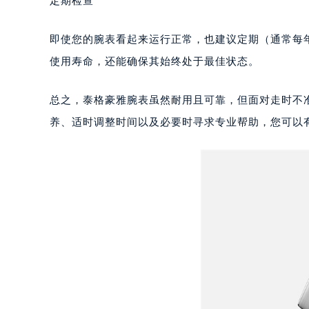
定期检查
南宁市青秀区金湖路59号地王大厦12
合肥市蜀山区潜山路111号万象城华润
即使您的腕表看起来运行正常，也建议定期（通常每
泉州市丰泽区宝洲路729号浦西万达中
使用寿命，还能确保其始终处于最佳状态。
青岛市南区山东路6号华润大厦B座2
烟台市芝罘区胜利路139号万达金融中
总之，泰格豪雅腕表虽然耐用且可靠，但面对走时不
长春市朝阳区西安大路727号中银大厦
养、适时调整时间以及必要时寻求专业帮助，您可以
贵阳市南明区都司高架桥路33号亨特
昆明市盘龙区北京路928号同德昆明
石家庄市长安区中山东路39号勒泰中
西安市碑林区南关正街88号华侨城长
海口市龙华区金贸东路5号海口华润大厦
唐山市路南区新华东道100号万达广场
台州市椒江区东海大道1800号腾达中
内蒙古自治区呼和浩特市玉泉区大学西
甘肃省兰州市七里河区西津西路16号兰
重庆市解放碑渝中区民权路28号英利