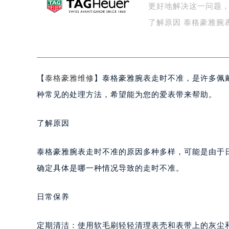
更好地解决这一问题
盐城市盐都区世纪大道5号盐城金融城写
泰州市海陵区永定东路399号置地商
了解原因 泰格豪雅腕
宁波市江北区大闸南路500号来福士广
杭州市上城区钱江路1366号华润大厦
金华市金东区东市南街777号金华万达
【
泰格豪雅维修
】泰格豪雅腕表走时不准，是许多佩
绍兴市越城区胜利东路379号世茂天
嘉兴市南湖区广益路705号嘉兴世界贸
种常见的处理方法，希望能为您的爱表带来帮助。
南昌市红谷滩新区红谷中大道998号
济南市历下区经十路11111号华润中
了解原因
广州市天河区天河路230号万菱汇国
广州市越秀区环市东路371-375号
泰格豪雅腕表走时不准的原因多种多样，可能是由于
深圳市罗湖区深南东路5001号华润大
确定具体是哪一种情况导致的走时不准。
惠州市惠城区江北文昌一路7号华贸大
厦门市思明区湖滨东路95号华润大厦写
日常保养
福州市鼓楼区五四路128-1号恒力城
成都市锦江区人民东路6号SAC东原中
定期清洁：使用软毛刷轻轻清理表壳和表带上的灰尘