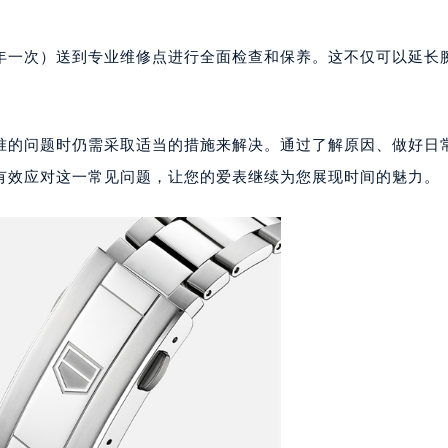
楼1224室（需提前预约）
大厦B座12楼03室（需提前预约）
年一次）送到专业维修点进行全面检查和保养。这不仅可以延长
心写字楼A座7楼709室（需提前预约）
2层04室（需提前预约）
心A座907室（需提前预约）
准的问题时仍需采取适当的措施来解决。通过了解原因、做好日
A座(旺进大厦)18层09室（需提前预约）
有效应对这一常见问题，让您的爱表继续为您展现时间的魅力。
国际金融中心14楼14D（需提前预约）
广场写字楼10层06室（需提前预约）
心写字楼B座13层07室（需提前预约）
安国际中心E座6楼10室（需提前预约）
B座17层1707室（需提前预约）
写字楼A座10层1002室（需提前预约）
心东1幢20楼2002室（需提前预约）
街70号华润万象城写字楼（鄂尔多斯大厦）23层2326室（需
州中心写字楼21层2102室（需提前预约）
国际金融中心写字楼20层01室（需提前预约）