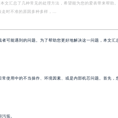
，本文汇总了几种常见的处理方法，希望能为您的爱表带来帮助
字楼1号楼16层1604室（需提前预约）
务中心东塔写字楼（华润万象城）17层1706室（需提前预约）
表走时不准的原因多种多样，…
场办公楼20层2009室（需提前预约）
写字楼A座5层503-5室（需提前预约）
广场写字楼4号楼22层2209室（需提前预约）
戴者可能遇到的问题。为了帮助您更好地解决这一问题，本文汇
际中心写字楼8层805室（需提前预约）
易中心写字楼A座13层1304室（需提前预约）
绿地双子塔（中央广场）A1座办公楼14层07室（需提前预约）
心写字楼（万象城）15层1508室（需提前预约）
际中心写字楼A塔7层704室（需提前预约）
世界贸易中心大厦南塔写字楼15层07室（需提前预约）
日常使用中的不当操作、环境因素、或是内部机芯问题。首先，
厦写字楼17层1701室（需提前预约）
厦写字楼1座30层05室（需提前预约）
字楼B座11层1104室（需提前预约）
写字楼15层03室（需提前预约）
心写字楼24层2406B室（需提前预约）
和污垢。