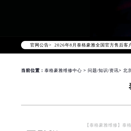
2026年8月泰格豪雅中国区售后服
2026年8月泰格豪雅全国官方售后客户服
官网公告>
泰格豪雅官方全国统一服务热线400-
2026年8月泰格豪雅售后服务中心最
北京市朝阳区建国门外大街甲6号华熙
北京市东城区东长安街1号东方广场写
当前位置：
泰格豪雅维修中心
>
问题/知识/资讯
>
北
天津市和平区赤峰道136号天津国际金
上海市徐汇区虹桥路3号港汇中心写字楼
上海市黄浦区南京东路299号宏伊国
南京市秦淮区中山南路1号（新街口）
常州市新北区龙锦路1590号现代传媒
徐州市鼓楼区淮海东路29号苏宁广场I
【泰格豪雅维修】泰
扬州市邗江区国展路29号星耀天地写字