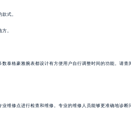
代广场写字楼9层902室（需提前预约）
号世茂环球金融中心写字楼（芙蓉广场）10层13室（需提前预约
的款式。
楼29层2905室（需提前预约）
表服务中心（品牌授权店）3层整层（需提前预约）
地方。
表服务中心（品牌授权店）1层整层（需提前预约）
表服务中心（品牌授权店）1层整层（需提前预约）
（CCMALL）C座17层17-B（需提前预约）
10层1015室（需提前预约）
多数泰格豪雅腕表都设计有方便用户自行调整时间的功能。请查
心T2座写字楼29层03室（需提前预约）
厦7层G室（需提前预约）
心C座12层1205室（需提前预约）
中心T1写字楼9层907室（需提前预约）
写字楼1座11层1104室（需提前预约）
专业维修点进行检查和维修。专业的维修人员能够更准确地诊断
楼16层1603室（需提前预约）
中心办公楼C座22层08室（需提前预约）
大厦38层09室（需提前预约）