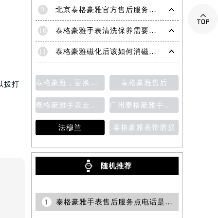
9
北京泰格豪雅官方售后服务中心｜全部网点地址与官方客服电话权威信息公告（2026年7月最新）

10
泰格豪雅手表清洗保养需要多久？
11
泰格豪雅磁化后该如何消磁？为什么会磁化？
泰格豪雅，更换表带
泰格豪雅售后
以拨打
泰格豪雅手表走时变快
广州泰格豪雅手表维修服务中心的地址
法穆兰
泰格豪雅表带磨损
随机推荐
1
泰格豪雅手表售后服务点电话是多少？