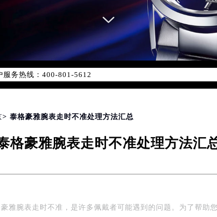
务网络优化升级公告
务热线：400-801-5612
801-5612，服务覆盖中国大陆、香港、澳门、台湾全部区域（非大
新网点地址：
国际中心写字楼D座11层1102室（北京总部）（需提前预约）
字楼W3座6层602室（需提前预约）
京
> 泰格豪雅腕表走时不准处理方法汇总
融中心写字楼26层2603室（需提前预约）
泰格豪雅腕表走时不准处理方法汇
2座37层3705室（需提前预约）
际广场写字楼8层806室（需提前预约）
南京中心写字楼22层C1-1室（需提前预约）
中心写字楼5号楼10层1008室（需提前预约）
FC国际金融中心写字楼35层3508室（需提前预约）
格豪雅腕表走时不准，是许多佩戴者可能遇到的问题。为了帮助
楼1号楼18层1803室（需提前预约）