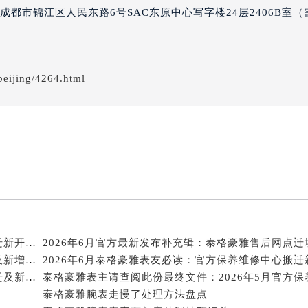
得利名表维修授权店1楼泰格豪雅售后服务中心（需提前预约）
都市锦江区人民东路6号SAC东原中心写字楼24层2406B室（
得利名表维修授权店1楼泰格豪雅售后服务中心（需提前预约）
国际中心D座11层1102室泰格豪雅售后服务中心（北京总部）
广场W3座6层602室泰格豪雅售后服务中心（需提前预约）
eijing/4264.html
先天下泰格豪雅售后服务中心（需提前预约）
特大街泰格豪雅售后服务中心（需提前预约）
街泰格豪雅售后服务中心（需提前预约）
3号王府井百货名表维修泰格豪雅售后服务中心（需提前预约）
格豪雅售后服务中心（需提前预约）
霍洛街泰格豪雅售后服务中心（需提前预约）
央街泰格豪雅售后服务中心（需提前预约）
街泰格豪雅售后服务中心（需提前预约）
路泰格豪雅售后服务中心（需提前预约）
2026年6月泰格豪雅表友必读：官方保养维修中心搬迁新开明细
2026年6月关于泰格豪雅官方维修保养服务中心搬迁及新增的正式文件全文
2026年6月泰格豪雅表友必读：官方保养维修中心搬迁
大街泰格豪雅售后服务中心（需提前预约）
2026年6月泰格豪雅表友必看：官方保养维修中心搬迁及新开详情
市光明街与额尔敦路交叉口泰格豪雅售后服务中心（需提前预约
泰格豪雅腕表走慢了处理方法盘点
安大街泰格豪雅售后服务中心（需提前预约）