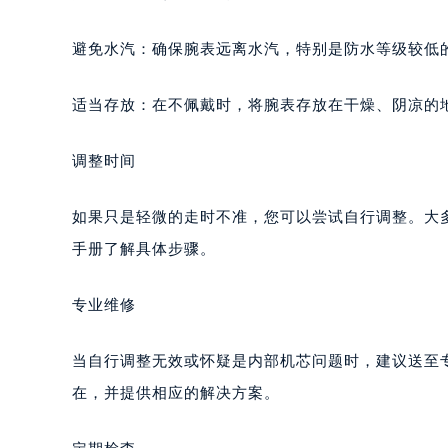
重庆市江北区观音桥步行街2号融恒时
长沙市芙蓉区定王台街道建湘路393
避免水汽：确保腕表远离水汽，特别是防水等级较低
郑州市二七区铭功路10号华润大厦写字
太原市迎泽区解放路15号亨得利名
适当存放：在不佩戴时，将腕表存放在干燥、阴凉的
沈阳市沈河区中街路137号亨得利名
沈阳市沈河区中街路83号亨得利名
调整时间
乌鲁木齐市天山区红山路26号时代广场
温州市鹿城区锦绣路1067号置信广场
如果只是轻微的走时不准，您可以尝试自行调整。大
哈尔滨市道里区友谊西路600号富力中
手册了解具体步骤。
大连市中山区人民路15号国际金融大
佛山市禅城区季华五路57号万科金融中
专业维修
东莞市东城街道鸿福东路1号民盈国贸
无锡市梁溪区人民中路139号恒隆广场
当自行调整无效或怀疑是内部机芯问题时，建议送至
南通市崇川区工农路57号圆融广场写字
在，并提供相应的解决方案。
苏州市苏州工业园区星港街199号苏州
武汉市江汉区解放大道686号世界贸易