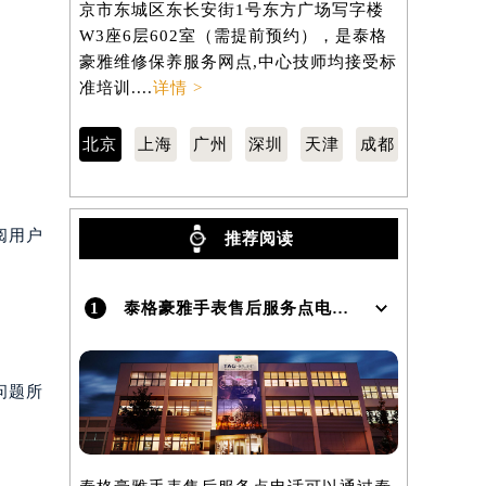
京市东城区东长安街1号东方广场写字楼
汇区虹桥路
W3座6层602室（需提前预约），是泰格
3705室
）
豪雅维修保养服务网点,中心技师均接受标
保养服务网
准培训....
详情 >
训....
详情 
北京
上海
广州
深圳
天津
成都
阅用户
推荐阅读
1
泰格豪雅手表售后服务点电话是多少？
问题所