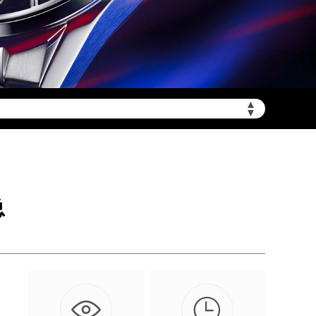
▲
陆需加拨“+86”）
▼
总

您