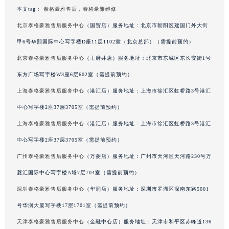
本文tag：
泰格豪雅售后
，
泰格豪雅维修
吉林省梅河口市新华街道梅河大街泰格豪雅售后服务中心（需提前预约）
吉林省四平市铁东区紫气大路与南九经街交汇处泰格豪雅售后服务中心（需提前预约）
北京泰格豪雅售后服务中心
（国贸店）服务地址：北京市朝阳区建国门外大街
吉林省松原市宁江区五环大街泰格豪雅售后服务中心（需提前预约）
甲6号华熙国际中心写字楼D座11层1102室（北京总部）（需提前预约）
吉林省通化市东昌区环通乡江南大街泰格豪雅售后服务中心（需提前预约）
北京泰格豪雅售后服务中心
（王府井店）服务地址：北京市东城区东长安街1号
吉林省延边市延吉市解放路泰格豪雅售后服务中心（需提前预约）
东方广场写字楼W3座6层602室（需提前预约）
辽宁省鞍山市铁东区站前街泰格豪雅售后服务中心（需提前预约）
上海泰格豪雅售后服务中心
（港汇店）服务地址：上海市徐汇区虹桥路3号港汇
辽宁省本溪市平山区胜利路泰格豪雅售后服务中心（需提前预约）
中心写字楼2座37层3705室（需提前预约）
辽宁省朝阳市双塔区新华路泰格豪雅售后服务中心（需提前预约）
上海泰格豪雅售后服务中心
（港汇店）服务地址：上海市徐汇区虹桥路3号港汇
辽宁省丹东市振兴区七经街泰格豪雅售后服务中心（需提前预约）
辽宁省抚顺市新抚区东一路泰格豪雅售后服务中心（需提前预约）
中心写字楼2座37层3705室（需提前预约）
辽宁省阜新市海州区解放大街泰格豪雅售后服务中心（需提前预约）
广州泰格豪雅售后服务中心
（万菱店）服务地址：广州市天河区天河路230号万
辽宁省葫芦岛市连山区中央路泰格豪雅售后服务中心（需提前预约）
菱汇国际中心写字楼A塔7层704室（需提前预约）
辽宁省锦州市古塔区中央大街泰格豪雅售后服务中心（需提前预约）
深圳泰格豪雅售后服务中心
（华润店）服务地址：深圳市罗湖区深南东路5001
辽宁省辽阳市白塔区新运大街泰格豪雅售后服务中心（需提前预约）
号华润大厦写字楼17层1701室（需提前预约）
辽宁省盘锦市兴隆台区石油大街泰格豪雅售后服务中心（需提前预约）
天津泰格豪雅售后服务中心
（金融中心店）服务地址：天津市和平区赤峰道136
辽宁省铁岭市银州区南马路泰格豪雅售后服务中心（需提前预约）