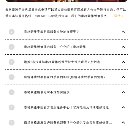
福建省三明市三元区东乾二路泰格豪雅售后服务中心（需提前预约）
泰格豪雅手表售后服务点电话可以通过泰格豪雅官网或官方公众号进行查询，还可以
福建省漳州市龙文区步港路泰格豪雅售后服务中心（需提前预约）
通过本站服务热线：400-609-9509进行查询。我们的泰格豪雅维修服务......
详情 >
江苏省常州市新北区龙锦路1590号现代传媒中心5号楼10层1008室泰格豪雅售后服务中心（需提前预约）
江苏省淮安市清江浦区淮海北路泰格豪雅售后服务中心（需提前预约）
2
泰格豪雅手表售后服务点地址在哪里？
江苏省连云港市海州区通灌北路泰格豪雅售后服务中心（需提前预约）
3
泰格豪雅维修保养服务中心介绍 | 泰格豪雅
江苏省南京市秦淮区中山南路1号南京中心22层22-C1-C3室泰格豪雅售后服务中心（需提前预约）
江苏省宿迁市宿城区西湖路泰格豪雅售后服务中心（需提前预约）
4
汤姆•布拉迪与泰格豪雅粉丝于波士顿共庆历史性胜利
江苏省泰州市海陵区永定东路399号置地商务中心东塔（华润万象城）17层1706室泰格豪雅售后服务中心（需提前预约）
江苏省徐州市鼓楼区淮海东路29号苏宁广场IFC国际金融中心35层3508室泰格豪雅售后服务中心（需提前预约）
5
极端环境对泰格豪雅手表的影响(极端环境对手表的危害)
江苏省盐城市盐都区世纪大道5号盐城金融城写字楼1号楼16层1604室泰格豪雅售后服务中心（需提前预约）
江苏省扬州市邗江区国展路29号星耀天地写字楼1号楼18层1803室泰格豪雅售后服务中心（需提前预约）
6
泰格豪雅腕表走时不准如何解决
江苏省镇江市京口区中山东路泰格豪雅售后服务中心（需提前预约）
江西省抚州市临川区赣东大道泰格豪雅售后服务中心（需提前预约）
7
泰格豪雅中国官方售后服务中心｜官方电话及详细维修地址权威信息公告（2026年7月最新）
江西省赣州市章贡区文清路泰格豪雅售后服务中心（需提前预约）
江西省吉安市吉州区井冈山大道泰格豪雅售后服务中心（需提前预约）
8
南昌泰格豪雅客户服务总部电话中心提供专业售后维修保养服务权威公示（2026年7月最新）
江西省景德镇市珠山区珠山中路泰格豪雅售后服务中心（需提前预约）