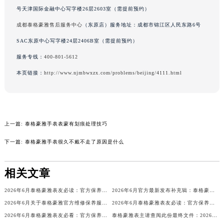
号天津国际金融中心写字楼26层2603室（需提前预约）
辽宁省营口市站前区市府路与渤海大街交叉口泰格豪雅售后服务中心（需提前预约）
辽宁省沈阳市沈河区中街路137号亨得利名表维修授权店1楼泰格豪雅售后服务中心（需提前预约）
成都泰格豪雅售后服务中心
（东原店）服务地址：成都市锦江区人民东路6号
辽宁省沈阳市沈河区中街路83号亨得利名表维修授权店1楼泰格豪雅售后服务中心（需提前预约）
SAC东原中心写字楼24层2406B室（需提前预约）
北京市朝阳区建国门外大街甲6号华熙国际中心D座11层1102室泰格豪雅售后服务中心（北京总部）（需提前预约）
服务专线：
400-801-5612
北京市东城区东长安街1号王府井东方广场W3座6层602室泰格豪雅售后服务中心（需提前预约）
本页链接：
http://www.njmbwxzx.com/problems/beijing/4111.html
河北省保定市竞秀区朝阳北大街北国先天下泰格豪雅售后服务中心（需提前预约）
内蒙古自治区阿拉善盟市左旗土尔扈特大街泰格豪雅售后服务中心（需提前预约）
内蒙古自治区巴彦淖尔市临河区新华街泰格豪雅售后服务中心（需提前预约）
内蒙古自治区包头市青山区幸福路甲3号王府井百货名表维修泰格豪雅售后服务中心（需提前预约）
上一篇:
泰格豪雅手表表蒙有划痕处理技巧
内蒙古自治区赤峰市红山区哈达街泰格豪雅售后服务中心（需提前预约）
下一篇:
泰格豪雅手表很久不戴不走了原因是什么
内蒙古自治区鄂尔多斯市东胜区伊金霍洛街泰格豪雅售后服务中心（需提前预约）
内蒙古自治区呼伦贝尔市海拉尔区中央街泰格豪雅售后服务中心（需提前预约）
相关文章
内蒙古自治区通辽市科尔沁区明仁大街泰格豪雅售后服务中心（需提前预约）
2026年6月泰格豪雅表友必读：官方保养维修中心搬迁新开明细
2026年6月官方最新发布补充辑：泰格豪雅售后网点迁址与新设
内蒙古自治区乌海市海勃湾区人民南路泰格豪雅售后服务中心（需提前预约）
2026年6月关于泰格豪雅官方维修保养服务中心搬迁及新增的正式文件全文
2026年6月泰格豪雅表友必读：官方保养维修中心搬迁新开
内蒙古自治区乌兰察布市集宁区恩和大街泰格豪雅售后服务中心（需提前预约）
2026年6月泰格豪雅表友必看：官方保养维修中心搬迁及新开详情
泰格豪雅表主请查阅此份最终文件：2026年5月官方保养维修中心网点调整通知
内蒙古自治区锡林郭勒盟市锡林浩特市光明街与额尔敦路交叉口泰格豪雅售后服务中心（需提前预约）