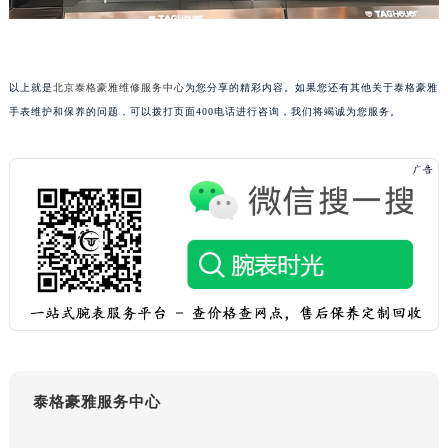
重庆市解放碑渝中区民权路28号英利国际金融中心写字楼20层01室（需提前预约）
黑龙江省大庆市萨尔图区会战大街泰格豪雅售后服务中心（需提前预约）
黑龙江省鹤岗市向阳区红军路泰格豪雅售后服务中心（需提前预约）
以上就是
北京泰格豪雅维修服务中心
为您分享的精彩内容。如果您还有其他关于泰格豪雅
黑龙江省黑河市爱辉区中央街泰格豪雅售后服务中心（需提前预约）
手表维护和保养的问题，可以拨打页面400电话进行咨询，我们将竭诚为您服务。
黑龙江省鸡西市鸡冠区红军路泰格豪雅售后服务中心（需提前预约）
黑龙江省佳木斯市向阳区长安路泰格豪雅售后服务中心（需提前预约）
黑龙江省牡丹江市东安区太平路泰格豪雅售后服务中心（需提前预约）
黑龙江省七台河市桃山区大同街泰格豪雅售后服务中心（需提前预约）
黑龙江省齐齐哈尔市龙沙区龙华路泰格豪雅售后服务中心（需提前预约）
黑龙江省双鸭山市尖山区新兴大街泰格豪雅售后服务中心（需提前预约）
黑龙江省绥化市北林区新华街与康庄路交叉口泰格豪雅售后服务中心（需提前预约）
黑龙江省伊春市伊美区通河路泰格豪雅售后服务中心（需提前预约）
吉林省白城市洮北区明仁南街泰格豪雅售后服务中心（需提前预约）
吉林省白山市浑江区浑江大街泰格豪雅售后服务中心（需提前预约）
泰格豪雅服务中心
吉林省吉林市船营区河南街泰格豪雅售后服务中心（需提前预约）
吉林省辽源市龙山区人民大街泰格豪雅售后服务中心（需提前预约）