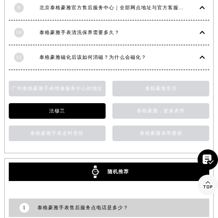
9
北京泰格豪雅官方售后服务中心｜全部网点地址与官方客服电话权威信息公告（2026年7月最新）
江西省九江市浔阳区浔阳路泰格豪雅售后服务中心（需提前预约）
江西省南昌市红谷滩新区红谷中大道998号绿地双子塔（中央广场）A1座办公楼14层1407室泰格豪雅售后服务中心（需提前预约）
10
泰格豪雅手表清洗保养需要多久？
江西省萍乡市安源区萍安北大道与康庄路交叉口泰格豪雅售后服务中心（需提前预约）
江西省上饶市信州区滨江西路泰格豪雅售后服务中心（需提前预约）
11
泰格豪雅磁化后该如何消磁？为什么会磁化？
江西省新余市渝水区北湖西路泰格豪雅售后服务中心（需提前预约）
江西省宜春市袁州区中山中路泰格豪雅售后服务中心（需提前预约）
广州泰格豪雅手表维修服务中心的地址
泰格豪雅售后
江西省鹰潭市月湖区胜利东路泰格豪雅售后服务中心（需提前预约）
山东省德州市德城区东风中路泰格豪雅售后服务中心（需提前预约）
法穆兰
泰格豪雅，更换表带
山东省东营市东营区济南路泰格豪雅售后服务中心（需提前预约）
山东省济南市历下区经十路11111号华润中心写字楼（万象城）15层1508室泰格豪雅售后服务中心（需提前预约）
泰格豪雅手表走时变快
泰格豪雅表带磨损
山东省济宁市任城区太白楼路泰格豪雅售后服务中心（需提前预约）

山东省莱芜市文化南路8号银座商城名表维修一楼名表维修泰格豪雅售后服务中心（需提前预约）
随机推荐
山东省临沂市兰山区解放路泰格豪雅售后服务中心（需提前预约）

山东省日照市东港区烟台路泰格豪雅售后服务中心（需提前预约）
山东省泰安市泰山区财源街道泰山大街泰格豪雅售后服务中心（需提前预约）
1
泰格豪雅手表售后服务点电话是多少？
山东省威海市环翠区新威海路89号振华商厦一楼名表维修泰格豪雅售后服务中心（需提前预约）