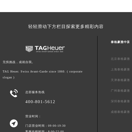
澳门特别行政区花地玛堂区关闸广场泰格豪雅售后服务中心（需提前预约）
澳门特别行政区花王堂区大三巴商圈泰格豪雅售后服务中心（需提前预约）
澳门特别行政区嘉模堂区官也街泰格豪雅售后服务中心（需提前预约）
轻轻滑动下方栏目探索更多精彩内容
澳门省路氹城市金光大道泰格豪雅售后服务中心（需提前预约）
澳门特别行政区望德堂区塔石广场泰格豪雅售后服务中心（需提前预约）
泰格豪雅中国
福建省福州市鼓楼区五四路128-1号恒力城写字楼15层03室泰格豪雅售后服务中心（需提前预约）
福建省厦门市思明区湖滨东路95号万象城华润大厦B座11层1104室泰格豪雅售后服务中心（需提前预约）
北京泰格豪雅
无惧挑战，成就自我。
广东省潮州市潮安区新风路与潮汕路交汇处泰格豪雅售后服务中心（需提前预约）
上海泰格豪雅
广东省广州市天河区天河路230号万菱汇国际中心A塔7层704室泰格豪雅售后服务中心（需提前预约）
TAG Heuer. Swiss Avant-Garde since 1860. ( corporate
slogan )
广东省广州市越秀区环市东路371-375号世界贸易中心大厦南塔15层1507室泰格豪雅售后服务中心（需提前预约）
天津泰格豪雅
广东省河源市源城区越王大道泰格豪雅售后服务中心（需提前预约）
广州泰格豪雅

总部服务热线
广东省惠州市惠城区江北文昌一路7号华贸大厦1座30层3005室泰格豪雅售后服务中心（需提前预约）
400-801-5612
深圳泰格豪雅
广东省江门市蓬江区广场西路泰格豪雅售后服务中心（需提前预约）
成都泰格豪雅
广东省揭阳市榕城进贤门步行街泰格豪雅售后服务中心（需提前预约）
营业时间：

广东省茂名市电白区水东街道迎宾大道泰格豪雅售后服务中心（需提前预约）
门店营业时间：09:00-19:30
广东省梅州市梅江区金燕大道泰格豪雅售后服务中心（需提前预约）
客服在线时间：8:00-22:00