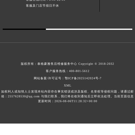
广东省清远市清城区湖西路泰格豪雅售后服务中心（需提前预约）
客服及门店节假日不休
广东省汕头市龙湖区长平路泰格豪雅售后服务中心（需提前预约）
广东省汕尾市城区香洲街道园林社区翠园街泰格豪雅售后服务中心（需提前预约）
广东省韶关市武江区芙蓉新区与老城中心交汇处泰格豪雅售后服务中心（需提前预约）
广东省深圳市罗湖区深南东路5001号华润大厦17层1701室泰格豪雅售后服务中心（需提前预约）
广东省阳江市江城区东风一路泰格豪雅售后服务中心（需提前预约）
广东省云浮市云城区金山路泰格豪雅售后服务中心（需提前预约）
版权所有：
泰格豪雅售后维修服务中心 Copyright © 2018-2032
广东省湛江市赤坎区观海北路泰格豪雅售后服务中心（需提前预约）
客户服务热线：
400-801-5612
广东省肇庆市端州区信安大道与砚都大道交汇处泰格豪雅售后服务中心（需提前预约）
网站备案/许可证号：鄂ICP备2025142024号-7
广西壮族自治区百色市右江区中山二路泰格豪雅售后服务中心（需提前预约）
XML
广西壮族自治区北海市海城区北京路泰格豪雅售后服务中心（需提前预约）
如权利人或知情人士发现本站内容存在事实错误或涉及版权、名誉权等侵权问题，请通过邮
箱：2557628530@qq.com 与我们联系，我们将在收到通知后立即依法处理。当前页面信息
广西壮族自治区崇左市江州区石景林街道友谊大道与丽川路交汇处泰格豪雅售后服务中心（需提前预约）
更新时间：2026-08-06T11:28:32+00:00
广西壮族自治区防城港市港口区金花茶大道泰格豪雅售后服务中心（需提前预约）
广西壮族自治区贵港市港北区港城街道布山大道与仙衣路交叉口泰格豪雅售后服务中心（需提前预约）
广西壮族自治区桂林市秀峰区红岭路泰格豪雅售后服务中心（需提前预约）
广西壮族自治区河池市金城江区金城江街道朝阳路泰格豪雅售后服务中心（需提前预约）