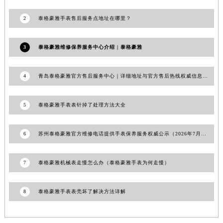
山东省潍坊市奎文区东风东街泰格豪雅售后服务中心（需提前预约）
2
泰格豪雅手表售后服务点地址在哪里？
山东省枣庄市滕州市北辛路与善国路交叉口泰格豪雅售后服务中心（需提前预约）
山东省淄博市张店区金晶大道泰格豪雅售后服务中心（需提前预约）
3
泰格豪雅维修保养服务中心介绍 | 泰格豪雅
上海市黄浦区南京东路299号宏伊国际广场写字楼8层806室泰格豪雅售后服务中心（需提前预约）
上海市徐汇区虹桥路3号港汇中心2座37层3705室泰格豪雅售后服务中心（需提前预约）
4
青岛泰格豪雅官方售后服务中心｜详细地址与官方售后热线权威信息公告（2026年7月最新）
浙江省杭州市上城区钱江路1366号华润大厦A座5层503-5室泰格豪雅售后服务中心（需提前预约）
浙江省湖州市吴兴区劳动路泰格豪雅售后服务中心（需提前预约）
5
泰格豪雅手表表针掉了处理方法大全
浙江省嘉兴市南湖区广益路705号嘉兴世界贸易中心A座13层1304室泰格豪雅售后服务中心（需提前预约）
浙江省金华市金东区东市南街777号金华万达广场4号楼22楼2209室泰格豪雅售后服务中心（需提前预约）
6
苏州泰格豪雅官方维修电话提供手表保养服务权威公示（2026年7月最新）
浙江省丽水市莲都区解放街泰格豪雅售后服务中心（需提前预约）
浙江省宁波市江北区大闸南路500号来福士广场办公楼20层2009室泰格豪雅售后服务中心（需提前预约）
7
泰格豪雅机械表走慢怎么办（泰格豪雅手表为何走慢）
浙江省衢州市柯城区上街泰格豪雅售后服务中心（需提前预约）
浙江省绍兴市越城区胜利东路379号世茂天际中心写字楼8层805室泰格豪雅售后服务中心（需提前预约）
浙江省舟山市定海区解放东路泰格豪雅售后服务中心（需提前预约）
8
泰格豪雅手表表壳坏了解决方法详解
澳门特别行政区大堂区议事亭前地（新马路）泰格豪雅售后服务中心（需提前预约）
澳门特别行政区风顺堂区南湾大马路泰格豪雅售后服务中心（需提前预约）