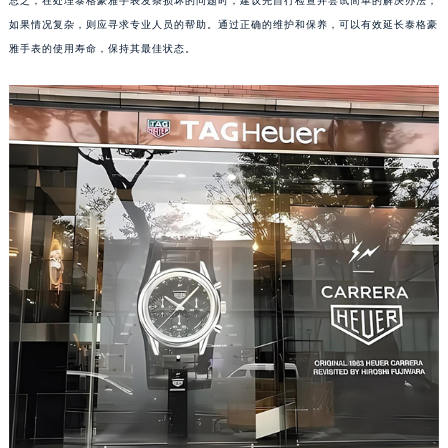
总之，在处理泰格豪雅手表发条损坏的问题时，建议先自行检查并尝试简单的解决办法；
武汉市江汉区解放大道686号世界贸易大厦38层09室（需提前预约）
如果情况复杂，则应寻求专业人员的帮助。通过正确的维护和保养，可以有效延长泰格豪
南宁市青秀区金湖路59号地王大厦12楼1224室（需提前预约）
雅手表的使用寿命，保持其最佳状态。
合肥市蜀山区潜山路111号万象城华润大厦B座12楼03室（需提前预约）
泉州市丰泽区宝洲路729号浦西万达中心写字楼A座7楼709室（需提前预约）
青岛市南区山东路6号华润大厦B座22层04室（需提前预约）
烟台市芝罘区胜利路139号万达金融中心A座907室（需提前预约）
长春市朝阳区西安大路727号中银大厦A座(旺进大厦)18层09室（需提前预约）
贵阳市南明区都司高架桥路33号亨特国际金融中心14楼14D（需提前预约）
昆明市盘龙区北京路928号同德昆明广场写字楼10层06室（需提前预约）
石家庄市长安区中山东路39号勒泰中心写字楼B座13层07室（需提前预约）
西安市碑林区南关正街88号华侨城长安国际中心E座6楼10室（需提前预约）
海口市龙华区金贸东路5号海口华润大厦B座17层1707室（需提前预约）
唐山市路南区新华东道100号万达广场写字楼A座10层1002室（需提前预约）
台州市椒江区东海大道1800号腾达中心东1幢20楼2002室（需提前预约）
内蒙古自治区呼和浩特市玉泉区大学西街70号华润万象城写字楼（鄂尔多斯大厦）23层2326室（需提前预约）
甘肃省兰州市七里河区西津西路16号兰州中心写字楼21层2102室（需提前预约）