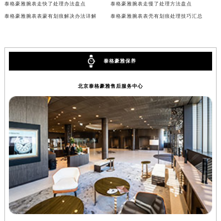
泰格豪雅腕表走快了处理办法盘点
泰格豪雅腕表走慢了处理方法盘点
内蒙古自治区兴安盟市乌兰浩特市兴安大街泰格豪雅售后服务中心（需提前预约）
泰格豪雅腕表表蒙有划痕解决办法详解
泰格豪雅腕表表壳有划痕处理技巧汇总
山西省大同市平城区迎宾街泰格豪雅售后服务中心（需提前预约）
山西省晋城市城区黄华街泰格豪雅售后服务中心（需提前预约）
山西省晋中市榆次区顺城街泰格豪雅售后服务中心（需提前预约）
泰格豪雅保养
山西省临汾市尧都区解放路泰格豪雅售后服务中心（需提前预约）
山西省吕梁市离石区永宁中路与建设街交叉口泰格豪雅售后服务中心（需提前预约）
北京泰格豪雅售后服务中心
山西省朔州市朔城区怡西路与鄯阳西街交汇处泰格豪雅售后服务中心（需提前预约）
山西省忻州市忻府区和平东街与七一南路交叉口泰格豪雅售后服务中心（需提前预约）
山西省阳泉市郊区平阳东街与新城大道交叉口泰格豪雅售后服务中心（需提前预约）
山西省运城市盐湖区河东街泰格豪雅售后服务中心（需提前预约）
山西省长治市潞州区英雄中路泰格豪雅售后服务中心（需提前预约）
山西省太原市迎泽区迎泽街道解放路15号亨得利名表维修授权店3楼泰格豪雅售后服务中心（需提前预约）
天津市和平区赤峰道136号天津国际金融中心26层2603室泰格豪雅售后服务中心（需提前预约）
安徽省安庆市迎江区人民路泰格豪雅售后服务中心（需提前预约）
安徽省蚌埠市蚌山区淮河路泰格豪雅售后服务中心（需提前预约）
安徽省亳州市谯城区魏武大道泰格豪雅售后服务中心（需提前预约）