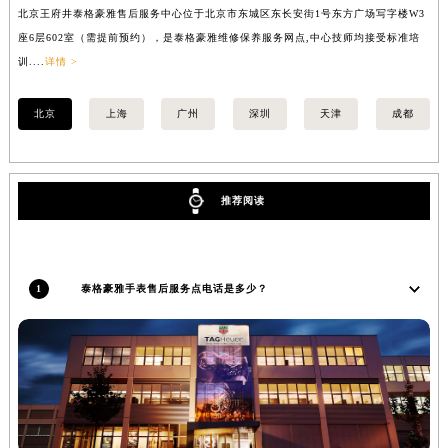
北京王府井泰格豪雅售后服务中心位于北京市东城区东长安街1号东方广场写字楼W3
上
安徽省池州市贵池区长江路泰格豪雅售后服务中心（需提前预约）
座6层602室（需提前预约），是泰格豪雅维修保养服务网点,中心技师均接受标准培
室
安徽省滁州市琅琊区南谯北路泰格豪雅售后服务中心（需提前预约）
训....
详情 >
>
安徽省阜阳市颍州区颍州北路泰格豪雅售后服务中心（需提前预约）
安徽省淮北市相山区淮海路泰格豪雅售后服务中心（需提前预约）
北京
上海
广州
深圳
天津
成都
安徽省淮南市田家庵区国庆中路泰格豪雅售后服务中心（需提前预约）
安徽省黄山市屯溪区黄山西路泰格豪雅售后服务中心（需提前预约）
安徽省六安市金安区解放中路泰格豪雅售后服务中心（需提前预约）
推荐阅读
安徽省马鞍山市雨山区湖南西路泰格豪雅售后服务中心（需提前预约）
安徽省宿州市埇桥区人民中路泰格豪雅售后服务中心（需提前预约）
安徽省铜陵市铜官区石城大道泰格豪雅售后服务中心（需提前预约）
1
泰格豪雅手表售后服务点电话是多少？
安徽省芜湖市镜湖区中山路步行街泰格豪雅售后服务中心（需提前预约）
安徽省宣城市宣州区叠嶂西路泰格豪雅售后服务中心（需提前预约）
福建省龙岩市新罗区九一南路泰格豪雅售后服务中心（需提前预约）
福建省南平市建阳区人民西路泰格豪雅售后服务中心（需提前预约）
福建省宁德市蕉城区天湖东路泰格豪雅售后服务中心（需提前预约）
福建省莆田市城厢区霞林街道荔华东大道泰格豪雅售后服务中心（需提前预约）