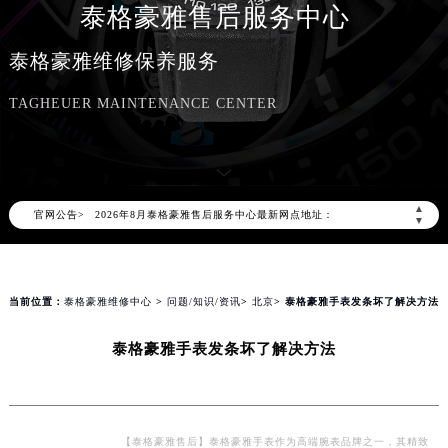
泰格豪雅售后服务中心
泰格豪雅维修保养服务
TAGHEUER MAINTENANCE CENTER
2026年8月泰格豪雅中国区售后服务网络优化升级公告
2026年8月泰格豪雅全国官方售后客户服务热线：400-801-5612
泰格豪雅官方全国统一服务热线400-801-5612，服务覆盖中国大陆、香港、澳门、台湾全部区域（非大陆需加拨“+86”）
▲
官网公告>
2026年8月泰格豪雅售后服务中心最新网点地址：
▼
北京市朝阳区建国门外大街甲6号华熙国际中心写字楼D座11层1102室（北京总部）（需提前预约）
北京市东城区东长安街1号东方广场写字楼W3座6层602室（需提前预约）
天津市和平区赤峰道136号天津国际金融中心写字楼26层2603室（需提前预约）
当前位置：
泰格豪雅维修中心
>
问题/知识/资讯
>
北京
> 泰格豪雅手表发条坏了解决方法
上海市徐汇区虹桥路3号港汇中心写字楼2座37层3705室（需提前预约）
泰格豪雅手表发条坏了解决方法
上海市黄浦区南京东路299号宏伊国际广场写字楼8层806室（需提前预约）
南京市秦淮区中山南路1号（新街口）南京中心写字楼22层C1-1室（需提前预约）
常州市新北区龙锦路1590号现代传媒中心写字楼5号楼10层1008室（需提前预约）
徐州市鼓楼区淮海东路29号苏宁广场IFC国际金融中心写字楼35层3508室（需提前预约）
【泰格豪雅售后】泰格豪雅手表作为高端腕表品牌之一，其精致