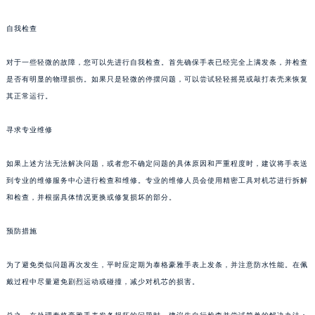
成都市锦江区人民东路6号SAC东原中心写字楼24层2406B室（需提前预约）
自我检查
重庆市江北区观音桥步行街2号融恒时代广场写字楼9层902室（需提前预约）
长沙市芙蓉区定王台街道建湘路393号世茂环球金融中心写字楼（芙蓉广场）10层13室（需提前预约）
对于一些轻微的故障，您可以先进行自我检查。首先确保手表已经完全上满发条，并检查
郑州市二七区铭功路10号华润大厦写字楼29层2905室（需提前预约）
是否有明显的物理损伤。如果只是轻微的停摆问题，可以尝试轻轻摇晃或敲打表壳来恢复
太原市迎泽区解放路15号亨得利名表服务中心（品牌授权店）3层整层（需提前预约）
其正常运行。
沈阳市沈河区中街路137号亨得利名表服务中心（品牌授权店）1层整层（需提前预约）
寻求专业维修
沈阳市沈河区中街路83号亨得利名表服务中心（品牌授权店）1层整层（需提前预约）
乌鲁木齐市天山区红山路26号时代广场（CCMALL）C座17层17-B（需提前预约）
如果上述方法无法解决问题，或者您不确定问题的具体原因和严重程度时，建议将手表送
温州市鹿城区锦绣路1067号置信广场10层1015室（需提前预约）
到专业的维修服务中心进行检查和维修。专业的维修人员会使用精密工具对机芯进行拆解
哈尔滨市道里区友谊西路600号富力中心T2座写字楼29层03室（需提前预约）
和检查，并根据具体情况更换或修复损坏的部分。
大连市中山区人民路15号国际金融大厦7层G室（需提前预约）
佛山市禅城区季华五路57号万科金融中心C座12层1205室（需提前预约）
预防措施
东莞市东城街道鸿福东路1号民盈国贸中心T1写字楼9层907室（需提前预约）
为了避免类似问题再次发生，平时应定期为泰格豪雅手表上发条，并注意防水性能。在佩
无锡市梁溪区人民中路139号恒隆广场写字楼1座11层1104室（需提前预约）
戴过程中尽量避免剧烈运动或碰撞，减少对机芯的损害。
南通市崇川区工农路57号圆融广场写字楼16层1603室（需提前预约）
苏州市苏州工业园区星港街199号苏州中心办公楼C座22层08室（需提前预约）