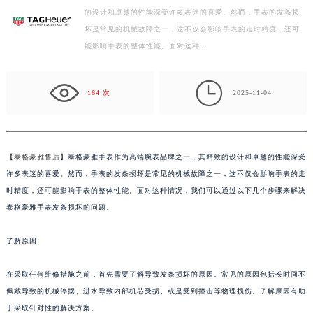
的设计和卓越的性能深受许多表迷的喜爱。然而，手表的发条损
扬州市邗江区国展路29号星耀天地写字楼1号楼18层1803室（需提前预约）
坏是常见的机械故障之一，这不仅会影响手表的走时精度，还可
盐城市盐都区世纪大道5号盐城金融城写字楼1号楼16层1604室（需提前预约）
能影响手表的整体性能。面对这种…
泰州市海陵区永定东路399号置地商务中心东塔写字楼（华润万象城）17层1706室（需提前预约）
宁波市江北区大闸南路500号来福士广场办公楼20层2009室（需提前预约）

杭州市上城区钱江路1366号华润大厦写字楼A座5层503-5室（需提前预约）
164 次
2025-11-04
金华市金东区东市南街777号金华万达广场写字楼4号楼22层2209室（需提前预约）
绍兴市越城区胜利东路379号世茂天际中心写字楼8层805室（需提前预约）
嘉兴市南湖区广益路705号嘉兴世界贸易中心写字楼A座13层1304室（需提前预约）
【
泰格豪雅售后
】泰格豪雅手表作为高端腕表品牌之一，其精致的设计和卓越的性能深受
南昌市红谷滩新区红谷中大道998号绿地双子塔（中央广场）A1座办公楼14层07室（需提前预约）
许多表迷的喜爱。然而，手表的发条损坏是常见的机械故障之一，这不仅会影响手表的走
济南市历下区经十路11111号华润中心写字楼（万象城）15层1508室（需提前预约）
时精度，还可能影响手表的整体性能。面对这种情况，我们可以通过以下几个步骤来解决
泰格豪雅手表发条损坏的问题。
广州市天河区天河路230号万菱汇国际中心写字楼A塔7层704室（需提前预约）
广州市越秀区环市东路371-375号世界贸易中心大厦南塔写字楼15层07室（需提前预约）
了解原因
深圳市罗湖区深南东路5001号华润大厦写字楼17层1701室（需提前预约）
惠州市惠城区江北文昌一路7号华贸大厦写字楼1座30层05室（需提前预约）
在采取任何维修措施之前，首先需要了解导致发条损坏的原因。常见的原因包括长时间不
厦门市思明区湖滨东路95号华润大厦写字楼B座11层1104室（需提前预约）
佩戴导致的机械停摆、进水导致内部机芯受损、或是受到撞击等物理损伤。了解原因有助
福州市鼓楼区五四路128-1号恒力城写字楼15层03室（需提前预约）
于采取针对性的解决方案。