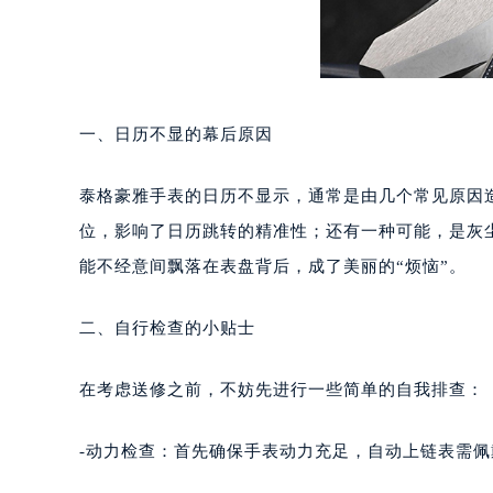
成都市锦江区人民东路6号SAC东原中
重庆市江北区观音桥步行街2号融恒时
长沙市芙蓉区定王台街道建湘路393
郑州市二七区铭功路10号华润大厦写字
太原市迎泽区解放路15号亨得利名
一、日历不显的幕后原因
沈阳市沈河区中街路137号亨得利名
沈阳市沈河区中街路83号亨得利名
泰格豪雅手表的日历不显示，通常是由几个常见原因
乌鲁木齐市天山区红山路26号时代广场
位，影响了日历跳转的精准性；还有一种可能，是灰
温州市鹿城区锦绣路1067号置信广场
能不经意间飘落在表盘背后，成了美丽的“烦恼”。
哈尔滨市道里区友谊西路600号富力中
大连市中山区人民路15号国际金融大
二、自行检查的小贴士
佛山市禅城区季华五路57号万科金融中
东莞市东城街道鸿福东路1号民盈国贸
在考虑送修之前，不妨先进行一些简单的自我排查：
无锡市梁溪区人民中路139号恒隆广场
南通市崇川区工农路57号圆融广场写字
-动力检查：首先确保手表动力充足，自动上链表需
苏州市苏州工业园区星港街199号苏州