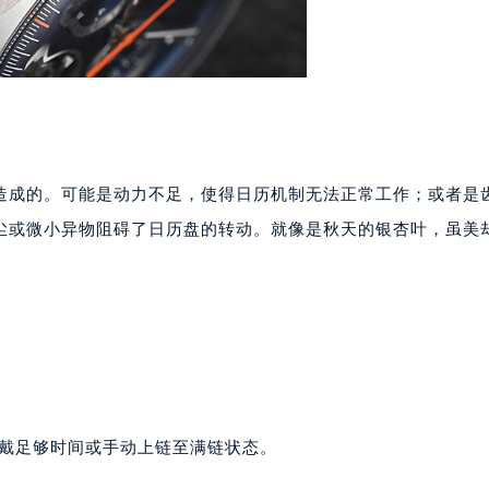
心写字楼24层2406B室（需提前预约）
代广场写字楼9层902室（需提前预约）
号世茂环球金融中心写字楼（芙蓉广场）10层13室（需提前预约
楼29层2905室（需提前预约）
表服务中心（品牌授权店）3层整层（需提前预约）
表服务中心（品牌授权店）1层整层（需提前预约）
表服务中心（品牌授权店）1层整层（需提前预约）
造成的。可能是动力不足，使得日历机制无法正常工作；或者是
（CCMALL）C座17层17-B（需提前预约）
尘或微小异物阻碍了日历盘的转动。就像是秋天的银杏叶，虽美
10层1015室（需提前预约）
心T2座写字楼29层03室（需提前预约）
厦7层G室（需提前预约）
心C座12层1205室（需提前预约）
中心T1写字楼9层907室（需提前预约）
写字楼1座11层1104室（需提前预约）
楼16层1603室（需提前预约）
佩戴足够时间或手动上链至满链状态。
中心办公楼C座22层08室（需提前预约）