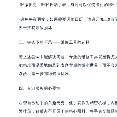
武汉市江汉区解放大道686号世界贸易
-轻微摇晃：轻轻摇动手表，有时可以促使卡住的部
南宁市青秀区金湖路59号地王大厦12
合肥市蜀山区潜山路111号万象城华润
-避免午夜调校：如果需要调整日历，请避开晚上9点
泉州市丰泽区宝洲路729号浦西万达中
界干扰易导致损坏。
青岛市南区山东路6号华润大厦B座2
烟台市芝罘区胜利路139号万达金融中
三、银杏下的巧思——维修工具的选择
长春市朝阳区西安大路727号中银大厦
贵阳市南明区都司高架桥路33号亨特
若上述尝试未能解决问题，专业的维修工具就显得尤
昆明市盘龙区北京路928号同德昆明
石家庄市长安区中山东路39号勒泰中
能精准而温柔地触及到表盘背后的微小世界，而不会
西安市碑林区南关正街88号华侨城长
漫步，每一步都稳健而优雅。
海口市龙华区金贸东路5号海口华润大厦
唐山市路南区新华东道100号万达广场
四、专业服务的必要性
台州市椒江区东海大道1800号腾达中
内蒙古自治区呼和浩特市玉泉区大学西
尽管自己动手的乐趣无穷，但手表作为精密机械，内
甘肃省兰州市七里河区西津西路16号兰
繁叶茂，背后离不开园丁的精心照料。将手表交给经