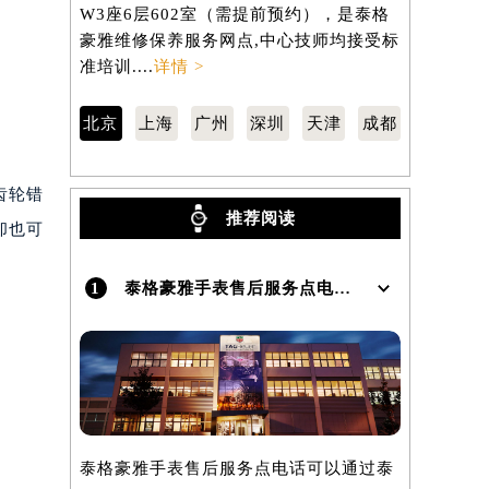
京市东城区东长安街1号东方广场写字楼
汇区虹桥路
W3座6层602室（需提前预约），是泰格
3705室
豪雅维修保养服务网点,中心技师均接受标
保养服务网
）
准培训....
详情 >
训....
详情 
北京
上海
广州
深圳
天津
成都
齿轮错
推荐阅读
却也可
1
泰格豪雅手表售后服务点电话是多少？