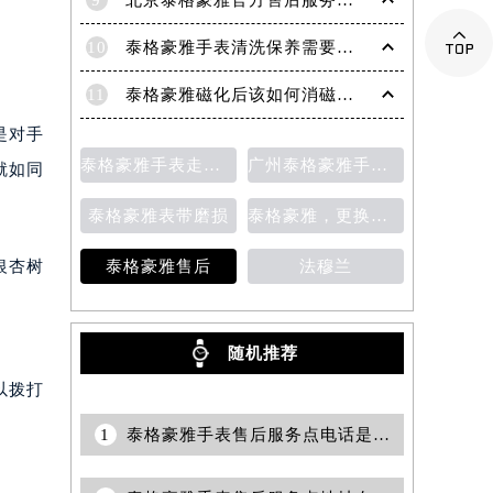
9
北京泰格豪雅官方售后服务中心｜全部网点地址与官方客服电话权威信息公告（2026年7月最新）

10
泰格豪雅手表清洗保养需要多久？
11
泰格豪雅磁化后该如何消磁？为什么会磁化？
是对手
泰格豪雅手表走时变快
广州泰格豪雅手表维修服务中心的地址
就如同
泰格豪雅表带磨损
泰格豪雅，更换表带
银杏树
泰格豪雅售后
法穆兰
随机推荐
以拨打
1
泰格豪雅手表售后服务点电话是多少？