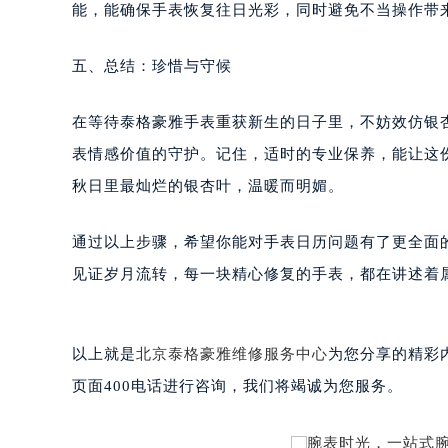
重庆市解放碑渝中区民权路28号英利
能，能确保手表恢复往日光彩，同时避免不当操作带
黑龙江省大庆市萨尔图区会战大街泰
黑龙江省鹤岗市向阳区红军路泰格豪
五、总结：珍惜与守候
黑龙江省黑河市爱辉区中央街泰格豪
黑龙江省鸡西市鸡冠区红军路泰格豪
在等待泰格豪雅手表重获新生的日子里，不妨效仿银
黑龙江省佳木斯市向阳区长安路泰格
表情感价值的守护。记住，适时的专业保养，能让这
黑龙江省牡丹江市东安区太平路泰格
秋日里最灿烂的银杏叶，温暖而明媚。
黑龙江省七台河市桃山区大同街泰格
黑龙江省齐齐哈尔市龙沙区龙华路泰
通过以上步骤，希望你能对手表日历问题有了更全面
黑龙江省双鸭山市尖山区新兴大街泰
见证岁月流转，每一块精心修复的手表，都在讲述着
黑龙江省绥化市北林区新华街与康庄
黑龙江省伊春市伊美区通河路泰格豪
吉林省白城市洮北区明仁南街泰格豪
以上就是
北京泰格豪雅维修服务中心
为您分享的精彩
吉林省白山市浑江区浑江大街泰格豪
页面400电话进行咨询，我们将竭诚为您服务。
吉林省吉林市船营区河南街泰格豪雅
吉林省辽源市龙山区人民大街泰格豪