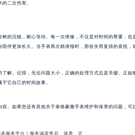
国际金融中心写字楼20层01室（需提前预约）
来的二次伤害。
格豪雅售后服务中心（需提前预约）
雅售后服务中心（需提前预约）
雅售后服务中心（需提前预约）
雅售后服务中心（需提前预约）
杏树的沉稳，耐心等待。每一次维修，不仅是对时间的尊重，也
豪雅售后服务中心（需提前预约）
份陪伴更加长久。当手表再次精准报时，那份失而复得的喜悦，
豪雅售后服务中心（需提前预约）
豪雅售后服务中心（需提前预约）
格豪雅售后服务中心（需提前预约）
的了解。记得，无论问题大小，正确的处理方式总是关键。正如
格豪雅售后服务中心（需提前预约）
属于它自己的时间故事。
路交叉口泰格豪雅售后服务中心（需提前预约）
雅售后服务中心（需提前预约）
雅售后服务中心（需提前预约）
内容。如果您还有其他关于泰格豪雅手表维护和保养的问题，可
雅售后服务中心（需提前预约）
售后服务中心（需提前预约）
雅售后服务中心（需提前预约）