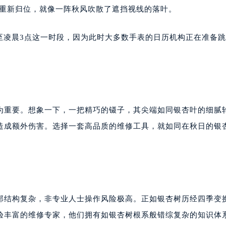
大厦38层09室（需提前预约）
件重新归位，就像一阵秋风吹散了遮挡视线的落叶。
楼1224室（需提前预约）
大厦B座12楼03室（需提前预约）
至凌晨3点这一时段，因为此时大多数手表的日历机构正在准备
心写字楼A座7楼709室（需提前预约）
2层04室（需提前预约）
心A座907室（需提前预约）
A座(旺进大厦)18层09室（需提前预约）
国际金融中心14楼14D（需提前预约）
为重要。想象一下，一把精巧的镊子，其尖端如同银杏叶的细腻
广场写字楼10层06室（需提前预约）
心写字楼B座13层07室（需提前预约）
造成额外伤害。选择一套高品质的维修工具，就如同在秋日的银
安国际中心E座6楼10室（需提前预约）
B座17层1707室（需提前预约）
写字楼A座10层1002室（需提前预约）
心东1幢20楼2002室（需提前预约）
街70号华润万象城写字楼（鄂尔多斯大厦）23层2326室（需
部结构复杂，非专业人士操作风险极高。正如银杏树历经四季变
州中心写字楼21层2102室（需提前预约）
验丰富的维修专家，他们拥有如银杏树根系般错综复杂的知识体