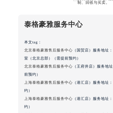
吉林省梅河口市新华街道梅河大街泰
吉林省四平市铁东区紫气大路与南九
吉林省松原市宁江区五环大街泰格豪
吉林省通化市东昌区环通乡江南大街
泰格豪雅服务中心
吉林省延边市延吉市解放路泰格豪雅
辽宁省鞍山市铁东区站前街泰格豪雅
辽宁省本溪市平山区胜利路泰格豪雅
本文tag：
辽宁省朝阳市双塔区新华路泰格豪雅
北京泰格豪雅售后服务中心
（国贸店）服务地址：
辽宁省丹东市振兴区七经街泰格豪雅
室（北京总部）（需提前预约）
辽宁省抚顺市新抚区东一路泰格豪雅
北京泰格豪雅售后服务中心
（王府井店）服务地址
辽宁省阜新市海州区解放大街泰格豪
前预约）
辽宁省葫芦岛市连山区中央路泰格豪
上海泰格豪雅售后服务中心
（港汇店）服务地址：
辽宁省锦州市古塔区中央大街泰格豪
辽宁省辽阳市白塔区新运大街泰格豪
约）
辽宁省盘锦市兴隆台区石油大街泰格
上海泰格豪雅售后服务中心
（港汇店）服务地址：
辽宁省铁岭市银州区南马路泰格豪雅
约）