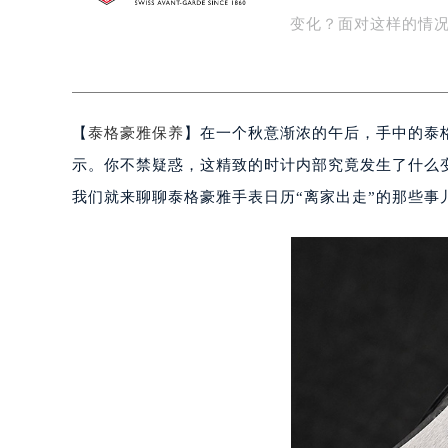
糊，仿佛秋风带走了
扬州市邗江区国展路29号星耀天地写字
盐城市盐都区世纪大道5号盐城金融城写
变化？面对这样的情
泰州市海陵区永定东路399号置地商
宁波市江北区大闸南路500号来福士广
杭州市上城区钱江路1366号华润大厦
【
泰格豪雅保养
】在一个秋意渐浓的午后，手中的泰
金华市金东区东市南街777号金华万达
绍兴市越城区胜利东路379号世茂天
示。你不禁疑惑，这精致的时计内部究竟发生了什么
嘉兴市南湖区广益路705号嘉兴世界贸
我们就来聊聊泰格豪雅手表日历“离家出走”的那些
南昌市红谷滩新区红谷中大道998号
济南市历下区经十路11111号华润中
广州市天河区天河路230号万菱汇国
广州市越秀区环市东路371-375号
深圳市罗湖区深南东路5001号华润大
惠州市惠城区江北文昌一路7号华贸大
厦门市思明区湖滨东路95号华润大厦写
福州市鼓楼区五四路128-1号恒力城