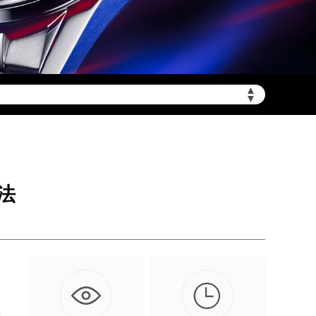
▲
▼
陆需加拨“+86”）
法

模