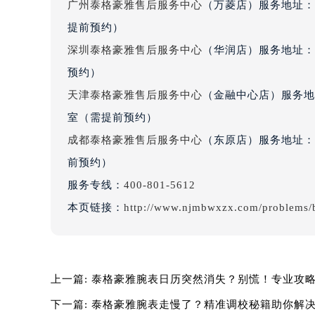
辽宁省营口市站前区市府路与渤海大
广州泰格豪雅售后服务中心
（万菱店）服务地址：
辽宁省沈阳市沈河区中街路137号亨
提前预约）
辽宁省沈阳市沈河区中街路83号亨
深圳泰格豪雅售后服务中心
（华润店）服务地址：深
北京市朝阳区建国门外大街甲6号华熙
预约）
北京市东城区东长安街1号王府井东方
河北省保定市竞秀区朝阳北大街北国
天津泰格豪雅售后服务中心
（金融中心店）服务地址
内蒙古自治区阿拉善盟市左旗土尔扈
室（需提前预约）
内蒙古自治区巴彦淖尔市临河区新华
成都泰格豪雅售后服务中心
（东原店）服务地址：成
内蒙古自治区包头市青山区幸福路甲
前预约）
内蒙古自治区赤峰市红山区哈达街泰
服务专线：
400-801-5612
内蒙古自治区鄂尔多斯市东胜区伊金
本页链接：
http://www.njmbwxzx.com/problems/b
内蒙古自治区呼伦贝尔市海拉尔区中
内蒙古自治区通辽市科尔沁区明仁大
内蒙古自治区乌海市海勃湾区人民南
内蒙古自治区乌兰察布市集宁区恩和
上一篇:
泰格豪雅腕表日历突然消失？别慌！专业攻
内蒙古自治区锡林郭勒盟市锡林浩特