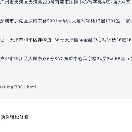
街交叉口泰格豪雅售后服务中心（需提前预约）
广州市天河区天河路230号万菱汇国际中心写字楼A塔7层704室
得利名表维修授权店1楼泰格豪雅售后服务中心（需提前预约）
得利名表维修授权店1楼泰格豪雅售后服务中心（需提前预约）
圳市罗湖区深南东路5001号华润大厦写字楼17层1701室（需
国际中心D座11层1102室泰格豪雅售后服务中心（北京总部）
广场W3座6层602室泰格豪雅售后服务中心（需提前预约）
先天下泰格豪雅售后服务中心（需提前预约）
：天津市和平区赤峰道136号天津国际金融中心写字楼26层26
特大街泰格豪雅售后服务中心（需提前预约）
街泰格豪雅售后服务中心（需提前预约）
都市锦江区人民东路6号SAC东原中心写字楼24层2406B室（
3号王府井百货名表维修泰格豪雅售后服务中心（需提前预约）
格豪雅售后服务中心（需提前预约）
霍洛街泰格豪雅售后服务中心（需提前预约）
eijing/3061.html
央街泰格豪雅售后服务中心（需提前预约）
街泰格豪雅售后服务中心（需提前预约）
路泰格豪雅售后服务中心（需提前预约）
大街泰格豪雅售后服务中心（需提前预约）
略助你轻松修复
市光明街与额尔敦路交叉口泰格豪雅售后服务中心（需提前预约