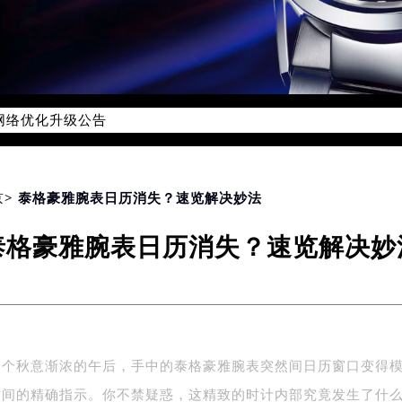
务网络优化升级公告
务热线：400-801-5612
801-5612，服务覆盖中国大陆、香港、澳门、台湾全部区域（非大
新网点地址：
国际中心写字楼D座11层1102室（北京总部）（需提前预约）
京
> 泰格豪雅腕表日历消失？速览解决妙法
字楼W3座6层602室（需提前预约）
泰格豪雅腕表日历消失？速览解决妙
融中心写字楼26层2603室（需提前预约）
2座37层3705室（需提前预约）
际广场写字楼8层806室（需提前预约）
南京中心写字楼22层C1-1室（需提前预约）
中心写字楼5号楼10层1008室（需提前预约）
一个秋意渐浓的午后，手中的泰格豪雅腕表突然间日历窗口变得
FC国际金融中心写字楼35层3508室（需提前预约）