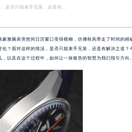
时间的精确指示。你不禁疑惑，这精致的时计内部究竟发生了什
楼1号楼18层1803室（需提前预约）
字楼1号楼16层1604室（需提前预约）
况，是否只能束手无策，还是有…
务中心东塔写字楼（华润万象城）17层1706室（需提前预约）
场办公楼20层2009室（需提前预约）
写字楼A座5层503-5室（需提前预约）
格豪雅腕表突然间日历窗口变得模糊，仿佛秋风带走了时间的精
广场写字楼4号楼22层2209室（需提前预约）
际中心写字楼8层805室（需提前预约）
变化？面对这样的情况，是否只能束手无策，还是有解决之道？
易中心写字楼A座13层1304室（需提前预约）
事儿，以及在这个过程中，如何让一抹银杏的智慧为我们指引方向
绿地双子塔（中央广场）A1座办公楼14层07室（需提前预约）
心写字楼（万象城）15层1508室（需提前预约）
际中心写字楼A塔7层704室（需提前预约）
世界贸易中心大厦南塔写字楼15层07室（需提前预约）
厦写字楼17层1701室（需提前预约）
厦写字楼1座30层05室（需提前预约）
字楼B座11层1104室（需提前预约）
写字楼15层03室（需提前预约）