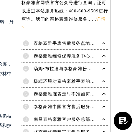
泰格豪雅手表售后服务点电话可以通过泰
格豪雅官网或官方公众号进行查询，还可
以通过本站服务热线：400-609-9509进行
查询。我们的泰格豪雅维修服务......
详情
跳转，外
>
2
泰格豪雅手表售后服务点地址在哪里？
3
泰格豪雅维修保养服务中心介绍 | 泰格豪雅
轮廓，
4
汤姆•布拉迪与泰格豪雅粉丝于波士顿共庆历史性胜利
杏林中
5
极端环境对泰格豪雅手表的影响(极端环境对手表的危害)
6
泰格豪雅腕表走时不准如何解决
7
泰格豪雅中国官方售后服务中心｜官方电话及详细维修地址权威信息公告（2026年7月最新）

提前预约）
换仍枝
8
南昌泰格豪雅客户服务总部电话中心提供专业售后维修保养服务权威公示（2026年7月最新）
系和技