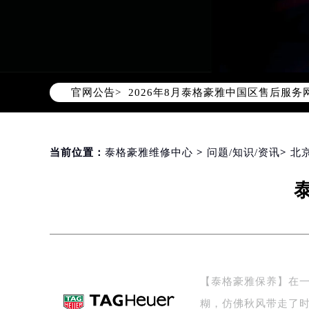
2026年8月泰格豪雅中国区售后服
官网公告>
2026年8月泰格豪雅全国官方售后客户服
泰格豪雅官方全国统一服务热线400-
2026年8月泰格豪雅售后服务中心最
北京市朝阳区建国门外大街甲6号华熙
当前位置：
泰格豪雅维修中心
>
问题/知识/资讯
>
北
北京市东城区东长安街1号东方广场写
天津市和平区赤峰道136号天津国际金
上海市徐汇区虹桥路3号港汇中心写字楼
上海市黄浦区南京东路299号宏伊国
南京市秦淮区中山南路1号（新街口）
常州市新北区龙锦路1590号现代传媒
【泰格豪雅保养】在
徐州市鼓楼区淮海东路29号苏宁广场I