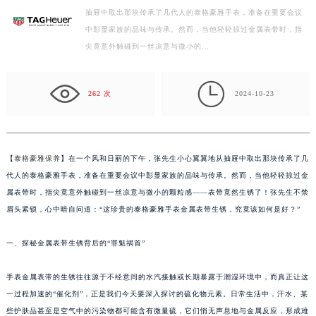
抽屉中取出那块传承了几代人的泰格豪雅手表，准备在重要会议
徐州市鼓楼区淮海东路29号苏宁广场IFC国际金融中心写字楼35层3508室（需提前预约）
中彰显家族的品味与传承。然而，当他轻轻掠过金属表带时，指
扬州市邗江区国展路29号星耀天地写字楼1号楼18层1803室（需提前预约）
尖竟意外触碰到一丝凉意与微小的…
盐城市盐都区世纪大道5号盐城金融城写字楼1号楼16层1604室（需提前预约）
泰州市海陵区永定东路399号置地商务中心东塔写字楼（华润万象城）17层1706室（需提前预约）

宁波市江北区大闸南路500号来福士广场办公楼20层2009室（需提前预约）
262 次
2024-10-23
杭州市上城区钱江路1366号华润大厦写字楼A座5层503-5室（需提前预约）
金华市金东区东市南街777号金华万达广场写字楼4号楼22层2209室（需提前预约）
绍兴市越城区胜利东路379号世茂天际中心写字楼8层805室（需提前预约）
【
泰格豪雅保养
】在一个风和日丽的下午，张先生小心翼翼地从抽屉中取出那块传承了几
嘉兴市南湖区广益路705号嘉兴世界贸易中心写字楼A座13层1304室（需提前预约）
代人的泰格豪雅手表，准备在重要会议中彰显家族的品味与传承。然而，当他轻轻掠过金
南昌市红谷滩新区红谷中大道998号绿地双子塔（中央广场）A1座办公楼14层07室（需提前预约）
属表带时，指尖竟意外触碰到一丝凉意与微小的颗粒感——表带竟然生锈了！张先生不禁
眉头紧锁，心中暗自问道：“这珍贵的泰格豪雅手表金属表带生锈，究竟该如何是好？”
济南市历下区经十路11111号华润中心写字楼（万象城）15层1508室（需提前预约）
广州市天河区天河路230号万菱汇国际中心写字楼A塔7层704室（需提前预约）
一、探秘金属表带生锈背后的“罪魁祸首”
广州市越秀区环市东路371-375号世界贸易中心大厦南塔写字楼15层07室（需提前预约）
深圳市罗湖区深南东路5001号华润大厦写字楼17层1701室（需提前预约）
手表金属表带的生锈往往源于不经意间的水汽接触或长期暴露于潮湿环境中，而真正让这
惠州市惠城区江北文昌一路7号华贸大厦写字楼1座30层05室（需提前预约）
一过程加速的“催化剂”，正是我们今天要深入探讨的硫化物元素。日常生活中，汗水、某
厦门市思明区湖滨东路95号华润大厦写字楼B座11层1104室（需提前预约）
些护肤品甚至是空气中的污染物都可能含有微量硫，它们悄无声息地与金属反应，形成难