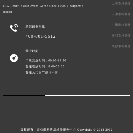
上海泰格豪雅
广东省梅州市梅江区金燕大道泰格豪雅售后服务中心（需提前预约）
TAG Heuer. Swiss Avant-Garde since 1860. ( corporate
slogan )
广东省清远市清城区湖西路泰格豪雅售后服务中心（需提前预约）
天津泰格豪雅
广东省汕头市龙湖区长平路泰格豪雅售后服务中心（需提前预约）
广州泰格豪雅

总部服务热线
广东省汕尾市城区香洲街道园林社区翠园街泰格豪雅售后服务中心（需提前预约）
400-801-5612
深圳泰格豪雅
广东省韶关市武江区芙蓉新区与老城中心交汇处泰格豪雅售后服务中心（需提前预约）
成都泰格豪雅
广东省深圳市罗湖区深南东路5001号华润大厦17层1701室泰格豪雅售后服务中心（需提前预约）
营业时间：

广东省阳江市江城区东风一路泰格豪雅售后服务中心（需提前预约）
门店营业时间：09:00-19:30
广东省云浮市云城区金山路泰格豪雅售后服务中心（需提前预约）
客服在线时间：8:00-22:00
广东省湛江市赤坎区观海北路泰格豪雅售后服务中心（需提前预约）
客服及门店节假日不休
广东省肇庆市端州区信安大道与砚都大道交汇处泰格豪雅售后服务中心（需提前预约）
广西壮族自治区百色市右江区中山二路泰格豪雅售后服务中心（需提前预约）
广西壮族自治区北海市海城区北京路泰格豪雅售后服务中心（需提前预约）
广西壮族自治区崇左市江州区石景林街道友谊大道与丽川路交汇处泰格豪雅售后服务中心（需提前预约）
广西壮族自治区防城港市港口区金花茶大道泰格豪雅售后服务中心（需提前预约）
广西壮族自治区贵港市港北区港城街道布山大道与仙衣路交叉口泰格豪雅售后服务中心（需提前预约）
版权所有：
泰格豪雅售后维修服务中心 Copyright © 2018-2032
广西壮族自治区桂林市秀峰区红岭路泰格豪雅售后服务中心（需提前预约）