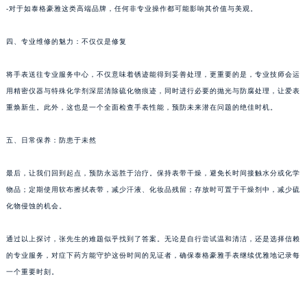
-对于如泰格豪雅这类高端品牌，任何非专业操作都可能影响其价值与美观。
甘肃省兰州市七里河区西津西路16号兰州中心写字楼21层2102室（需提前预约）
重庆市解放碑渝中区民权路28号英利国际金融中心写字楼20层01室（需提前预约）
四、专业维修的魅力：不仅仅是修复
黑龙江省大庆市萨尔图区会战大街泰格豪雅售后服务中心（需提前预约）
黑龙江省鹤岗市向阳区红军路泰格豪雅售后服务中心（需提前预约）
将手表送往专业服务中心，不仅意味着锈迹能得到妥善处理，更重要的是，专业技师会运
黑龙江省黑河市爱辉区中央街泰格豪雅售后服务中心（需提前预约）
用精密仪器与特殊化学剂深层清除硫化物痕迹，同时进行必要的抛光与防腐处理，让爱表
重焕新生。此外，这也是一个全面检查手表性能，预防未来潜在问题的绝佳时机。
黑龙江省鸡西市鸡冠区红军路泰格豪雅售后服务中心（需提前预约）
黑龙江省佳木斯市向阳区长安路泰格豪雅售后服务中心（需提前预约）
五、日常保养：防患于未然
黑龙江省牡丹江市东安区太平路泰格豪雅售后服务中心（需提前预约）
黑龙江省七台河市桃山区大同街泰格豪雅售后服务中心（需提前预约）
最后，让我们回到起点，预防永远胜于治疗。保持表带干燥，避免长时间接触水分或化学
黑龙江省齐齐哈尔市龙沙区龙华路泰格豪雅售后服务中心（需提前预约）
物品；定期使用软布擦拭表带，减少汗液、化妆品残留；存放时可置于干燥剂中，减少硫
黑龙江省双鸭山市尖山区新兴大街泰格豪雅售后服务中心（需提前预约）
化物侵蚀的机会。
黑龙江省绥化市北林区新华街与康庄路交叉口泰格豪雅售后服务中心（需提前预约）
通过以上探讨，张先生的难题似乎找到了答案。无论是自行尝试温和清洁，还是选择信赖
黑龙江省伊春市伊美区通河路泰格豪雅售后服务中心（需提前预约）
的专业服务，对症下药方能守护这份时间的见证者，确保泰格豪雅手表继续优雅地记录每
吉林省白城市洮北区明仁南街泰格豪雅售后服务中心（需提前预约）
一个重要时刻。
吉林省白山市浑江区浑江大街泰格豪雅售后服务中心（需提前预约）
吉林省吉林市船营区河南街泰格豪雅售后服务中心（需提前预约）