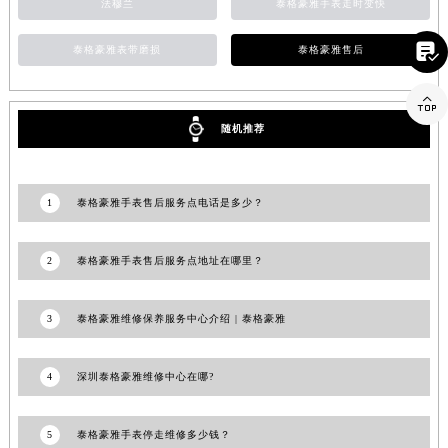
法穆兰
泰格豪雅手表走时变快
山东省威海市环翠区新威海路89号振华商厦一楼名表维修泰格豪雅售后服务中心（需提前预约）

山东省潍坊市奎文区东风东街泰格豪雅售后服务中心（需提前预约）
泰格豪雅表带磨损
泰格豪雅售后
山东省枣庄市滕州市北辛路与善国路交叉口泰格豪雅售后服务中心（需提前预约）

山东省淄博市张店区金晶大道泰格豪雅售后服务中心（需提前预约）
随机推荐
上海市黄浦区南京东路299号宏伊国际广场写字楼8层806室泰格豪雅售后服务中心（需提前预约）
上海市徐汇区虹桥路3号港汇中心2座37层3705室泰格豪雅售后服务中心（需提前预约）
浙江省杭州市上城区钱江路1366号华润大厦A座5层503-5室泰格豪雅售后服务中心（需提前预约）
1
泰格豪雅手表售后服务点电话是多少？
浙江省湖州市吴兴区劳动路泰格豪雅售后服务中心（需提前预约）
浙江省嘉兴市南湖区广益路705号嘉兴世界贸易中心A座13层1304室泰格豪雅售后服务中心（需提前预约）
2
泰格豪雅手表售后服务点地址在哪里？
浙江省金华市金东区东市南街777号金华万达广场4号楼22楼2209室泰格豪雅售后服务中心（需提前预约）
浙江省丽水市莲都区解放街泰格豪雅售后服务中心（需提前预约）
3
泰格豪雅维修保养服务中心介绍 | 泰格豪雅
浙江省宁波市江北区大闸南路500号来福士广场办公楼20层2009室泰格豪雅售后服务中心（需提前预约）
浙江省衢州市柯城区上街泰格豪雅售后服务中心（需提前预约）
4
深圳泰格豪雅维修中心在哪?
浙江省绍兴市越城区胜利东路379号世茂天际中心写字楼8层805室泰格豪雅售后服务中心（需提前预约）
浙江省舟山市定海区解放东路泰格豪雅售后服务中心（需提前预约）
5
泰格豪雅手表停走维修多少钱？
澳门特别行政区大堂区议事亭前地（新马路）泰格豪雅售后服务中心（需提前预约）