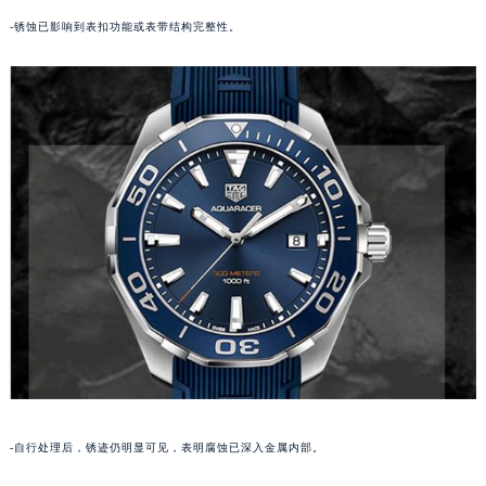
苏州市苏州工业园区星港街199号苏州中心办公楼C座22层08室（需提前预约）
-锈蚀已影响到表扣功能或表带结构完整性。
武汉市江汉区解放大道686号世界贸易大厦38层09室（需提前预约）
南宁市青秀区金湖路59号地王大厦12楼1224室（需提前预约）
合肥市蜀山区潜山路111号万象城华润大厦B座12楼03室（需提前预约）
泉州市丰泽区宝洲路729号浦西万达中心写字楼A座7楼709室（需提前预约）
青岛市南区山东路6号华润大厦B座22层04室（需提前预约）
烟台市芝罘区胜利路139号万达金融中心A座907室（需提前预约）
长春市朝阳区西安大路727号中银大厦A座(旺进大厦)18层09室（需提前预约）
贵阳市南明区都司高架桥路33号亨特国际金融中心14楼14D（需提前预约）
昆明市盘龙区北京路928号同德昆明广场写字楼10层06室（需提前预约）
石家庄市长安区中山东路39号勒泰中心写字楼B座13层07室（需提前预约）
西安市碑林区南关正街88号华侨城长安国际中心E座6楼10室（需提前预约）
海口市龙华区金贸东路5号海口华润大厦B座17层1707室（需提前预约）
唐山市路南区新华东道100号万达广场写字楼A座10层1002室（需提前预约）
台州市椒江区东海大道1800号腾达中心东1幢20楼2002室（需提前预约）
-自行处理后，锈迹仍明显可见，表明腐蚀已深入金属内部。
内蒙古自治区呼和浩特市玉泉区大学西街70号华润万象城写字楼（鄂尔多斯大厦）23层2326室（需提前预约）