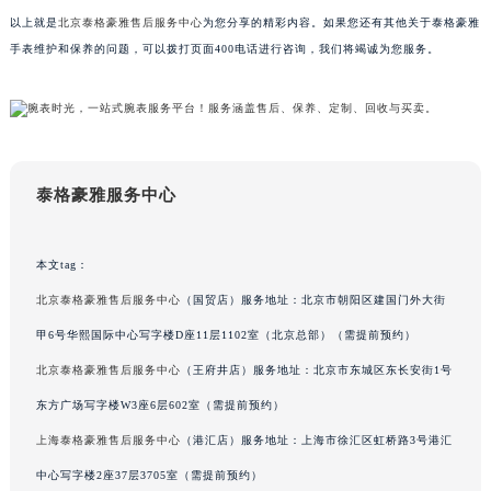
吉林省辽源市龙山区人民大街泰格豪雅售后服务中心（需提前预约）
以上就是
北京泰格豪雅售后服务中心
为您分享的精彩内容。如果您还有其他关于泰格豪雅
手表维护和保养的问题，可以拨打页面400电话进行咨询，我们将竭诚为您服务。
吉林省梅河口市新华街道梅河大街泰格豪雅售后服务中心（需提前预约）
吉林省四平市铁东区紫气大路与南九经街交汇处泰格豪雅售后服务中心（需提前预约）
吉林省松原市宁江区五环大街泰格豪雅售后服务中心（需提前预约）
吉林省通化市东昌区环通乡江南大街泰格豪雅售后服务中心（需提前预约）
吉林省延边市延吉市解放路泰格豪雅售后服务中心（需提前预约）
泰格豪雅服务中心
辽宁省鞍山市铁东区站前街泰格豪雅售后服务中心（需提前预约）
辽宁省本溪市平山区胜利路泰格豪雅售后服务中心（需提前预约）
本文tag：
辽宁省朝阳市双塔区新华路泰格豪雅售后服务中心（需提前预约）
辽宁省丹东市振兴区七经街泰格豪雅售后服务中心（需提前预约）
北京泰格豪雅售后服务中心
（国贸店）服务地址：北京市朝阳区建国门外大街
辽宁省抚顺市新抚区东一路泰格豪雅售后服务中心（需提前预约）
甲6号华熙国际中心写字楼D座11层1102室（北京总部）（需提前预约）
辽宁省阜新市海州区解放大街泰格豪雅售后服务中心（需提前预约）
北京泰格豪雅售后服务中心
（王府井店）服务地址：北京市东城区东长安街1号
辽宁省葫芦岛市连山区中央路泰格豪雅售后服务中心（需提前预约）
东方广场写字楼W3座6层602室（需提前预约）
辽宁省锦州市古塔区中央大街泰格豪雅售后服务中心（需提前预约）
上海泰格豪雅售后服务中心
（港汇店）服务地址：上海市徐汇区虹桥路3号港汇
辽宁省辽阳市白塔区新运大街泰格豪雅售后服务中心（需提前预约）
中心写字楼2座37层3705室（需提前预约）
辽宁省盘锦市兴隆台区石油大街泰格豪雅售后服务中心（需提前预约）