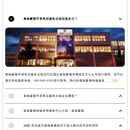
福建省莆田市城厢区霞林街道荔华东大道泰格豪雅售后服务中心（需提前预约）
福建省三明市三元区东乾二路泰格豪雅售后服务中心（需提前预约）
1
泰格豪雅手表售后服务点电话是多少？
福建省漳州市龙文区步港路泰格豪雅售后服务中心（需提前预约）
江苏省常州市新北区龙锦路1590号现代传媒中心5号楼10层1008室泰格豪雅售后服务中心（需提前预约）
江苏省淮安市清江浦区淮海北路泰格豪雅售后服务中心（需提前预约）
江苏省连云港市海州区通灌北路泰格豪雅售后服务中心（需提前预约）
江苏省南京市秦淮区中山南路1号南京中心22层22-C1-C3室泰格豪雅售后服务中心（需提前预约）
江苏省宿迁市宿城区西湖路泰格豪雅售后服务中心（需提前预约）
江苏省泰州市海陵区永定东路399号置地商务中心东塔（华润万象城）17层1706室泰格豪雅售后服务中心（需提前预约）
泰格豪雅手表售后服务点电话可以通过泰格豪雅官网或官方公众号进行查询，还可以
江苏省徐州市鼓楼区淮海东路29号苏宁广场IFC国际金融中心35层3508室泰格豪雅售后服务中心（需提前预约）
通过本站服务热线：400-609-9509进行查询。我们的泰格豪雅维修服务......
详情 >
江苏省盐城市盐都区世纪大道5号盐城金融城写字楼1号楼16层1604室泰格豪雅售后服务中心（需提前预约）
江苏省扬州市邗江区国展路29号星耀天地写字楼1号楼18层1803室泰格豪雅售后服务中心（需提前预约）
2
泰格豪雅手表售后服务点地址在哪里？
江苏省镇江市京口区中山东路泰格豪雅售后服务中心（需提前预约）
3
泰格豪雅维修保养服务中心介绍 | 泰格豪雅
江西省抚州市临川区赣东大道泰格豪雅售后服务中心（需提前预约）
江西省赣州市章贡区文清路泰格豪雅售后服务中心（需提前预约）
4
汤姆•布拉迪与泰格豪雅粉丝于波士顿共庆历史性胜利
江西省吉安市吉州区井冈山大道泰格豪雅售后服务中心（需提前预约）