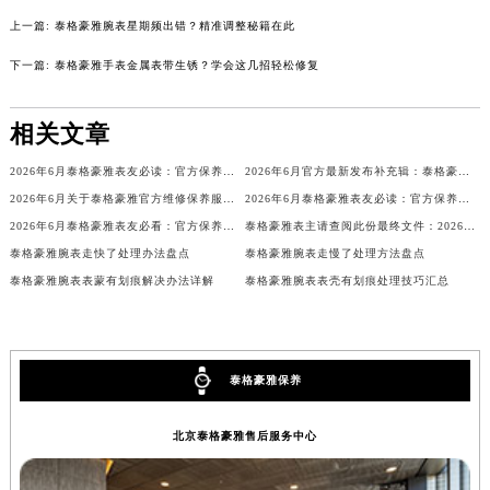
内蒙古自治区锡林郭勒盟市锡林浩特市光明街与额尔敦路交叉口泰格豪雅售后服务中心（需提前预约）
上一篇:
泰格豪雅腕表星期频出错？精准调整秘籍在此
内蒙古自治区兴安盟市乌兰浩特市兴安大街泰格豪雅售后服务中心（需提前预约）
下一篇:
泰格豪雅手表金属表带生锈？学会这几招轻松修复
山西省大同市平城区迎宾街泰格豪雅售后服务中心（需提前预约）
山西省晋城市城区黄华街泰格豪雅售后服务中心（需提前预约）
相关文章
山西省晋中市榆次区顺城街泰格豪雅售后服务中心（需提前预约）
2026年6月泰格豪雅表友必读：官方保养维修中心搬迁新开明细
2026年6月官方最新发布补充辑：泰格豪雅售后网点迁址与新设
山西省临汾市尧都区解放路泰格豪雅售后服务中心（需提前预约）
2026年6月关于泰格豪雅官方维修保养服务中心搬迁及新增的正式文件全文
2026年6月泰格豪雅表友必读：官方保养维修中心搬迁新开
山西省吕梁市离石区永宁中路与建设街交叉口泰格豪雅售后服务中心（需提前预约）
2026年6月泰格豪雅表友必看：官方保养维修中心搬迁及新开详情
泰格豪雅表主请查阅此份最终文件：2026年5月官方保养维修中心网点调整通知
山西省朔州市朔城区怡西路与鄯阳西街交汇处泰格豪雅售后服务中心（需提前预约）
泰格豪雅腕表走快了处理办法盘点
泰格豪雅腕表走慢了处理方法盘点
山西省忻州市忻府区和平东街与七一南路交叉口泰格豪雅售后服务中心（需提前预约）
泰格豪雅腕表表蒙有划痕解决办法详解
泰格豪雅腕表表壳有划痕处理技巧汇总
山西省阳泉市郊区平阳东街与新城大道交叉口泰格豪雅售后服务中心（需提前预约）
山西省运城市盐湖区河东街泰格豪雅售后服务中心（需提前预约）
山西省长治市潞州区英雄中路泰格豪雅售后服务中心（需提前预约）
泰格豪雅保养
山西省太原市迎泽区迎泽街道解放路15号亨得利名表维修授权店3楼泰格豪雅售后服务中心（需提前预约）
天津市和平区赤峰道136号天津国际金融中心26层2603室泰格豪雅售后服务中心（需提前预约）
北京泰格豪雅售后服务中心
安徽省安庆市迎江区人民路泰格豪雅售后服务中心（需提前预约）
安徽省蚌埠市蚌山区淮河路泰格豪雅售后服务中心（需提前预约）