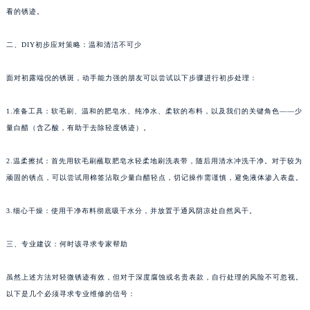
看的锈迹。
福州市鼓楼区五四路128-1号恒力城写字楼15层03室（需提前预约）
成都市锦江区人民东路6号SAC东原中心写字楼24层2406B室（需提前预约）
二、DIY初步应对策略：温和清洁不可少
重庆市江北区观音桥步行街2号融恒时代广场写字楼9层902室（需提前预约）
长沙市芙蓉区定王台街道建湘路393号世茂环球金融中心写字楼（芙蓉广场）10层13室（需提前预约）
面对初露端倪的锈斑，动手能力强的朋友可以尝试以下步骤进行初步处理：
郑州市二七区铭功路10号华润大厦写字楼29层2905室（需提前预约）
太原市迎泽区解放路15号亨得利名表服务中心（品牌授权店）3层整层（需提前预约）
1.准备工具：软毛刷、温和的肥皂水、纯净水、柔软的布料，以及我们的关键角色——少
量白醋（含乙酸，有助于去除轻度锈迹）。
沈阳市沈河区中街路137号亨得利名表服务中心（品牌授权店）1层整层（需提前预约）
沈阳市沈河区中街路83号亨得利名表服务中心（品牌授权店）1层整层（需提前预约）
2.温柔擦拭：首先用软毛刷蘸取肥皂水轻柔地刷洗表带，随后用清水冲洗干净。对于较为
乌鲁木齐市天山区红山路26号时代广场（CCMALL）C座17层17-B（需提前预约）
顽固的锈点，可以尝试用棉签沾取少量白醋轻点，切记操作需谨慎，避免液体渗入表盘。
温州市鹿城区锦绣路1067号置信广场10层1015室（需提前预约）
哈尔滨市道里区友谊西路600号富力中心T2座写字楼29层03室（需提前预约）
3.细心干燥：使用干净布料彻底吸干水分，并放置于通风阴凉处自然风干。
大连市中山区人民路15号国际金融大厦7层G室（需提前预约）
三、专业建议：何时该寻求专家帮助
佛山市禅城区季华五路57号万科金融中心C座12层1205室（需提前预约）
东莞市东城街道鸿福东路1号民盈国贸中心T1写字楼9层907室（需提前预约）
虽然上述方法对轻微锈迹有效，但对于深度腐蚀或名贵表款，自行处理的风险不可忽视。
无锡市梁溪区人民中路139号恒隆广场写字楼1座11层1104室（需提前预约）
以下是几个必须寻求专业维修的信号：
南通市崇川区工农路57号圆融广场写字楼16层1603室（需提前预约）