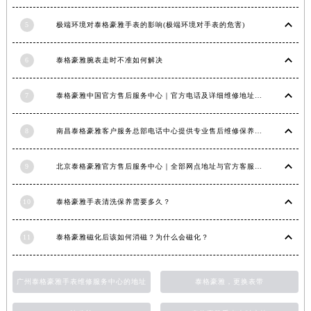
江西省景德镇市珠山区珠山中路泰格豪雅售后服务中心（需提前预约）
5
极端环境对泰格豪雅手表的影响(极端环境对手表的危害)
江西省九江市浔阳区浔阳路泰格豪雅售后服务中心（需提前预约）
江西省南昌市红谷滩新区红谷中大道998号绿地双子塔（中央广场）A1座办公楼14层1407室泰格豪雅售后服务中心（需提前预约）
6
泰格豪雅腕表走时不准如何解决
江西省萍乡市安源区萍安北大道与康庄路交叉口泰格豪雅售后服务中心（需提前预约）
江西省上饶市信州区滨江西路泰格豪雅售后服务中心（需提前预约）
7
泰格豪雅中国官方售后服务中心｜官方电话及详细维修地址权威信息公告（2026年7月最新）
江西省新余市渝水区北湖西路泰格豪雅售后服务中心（需提前预约）
江西省宜春市袁州区中山中路泰格豪雅售后服务中心（需提前预约）
8
南昌泰格豪雅客户服务总部电话中心提供专业售后维修保养服务权威公示（2026年7月最新）
江西省鹰潭市月湖区胜利东路泰格豪雅售后服务中心（需提前预约）
9
北京泰格豪雅官方售后服务中心｜全部网点地址与官方客服电话权威信息公告（2026年7月最新）
山东省德州市德城区东风中路泰格豪雅售后服务中心（需提前预约）
山东省东营市东营区济南路泰格豪雅售后服务中心（需提前预约）
10
泰格豪雅手表清洗保养需要多久？
山东省济南市历下区经十路11111号华润中心写字楼（万象城）15层1508室泰格豪雅售后服务中心（需提前预约）
山东省济宁市任城区太白楼路泰格豪雅售后服务中心（需提前预约）
11
泰格豪雅磁化后该如何消磁？为什么会磁化？
山东省莱芜市文化南路8号银座商城名表维修一楼名表维修泰格豪雅售后服务中心（需提前预约）
山东省临沂市兰山区解放路泰格豪雅售后服务中心（需提前预约）
广州泰格豪雅手表维修服务中心的地址
泰格豪雅，更换表带
山东省日照市东港区烟台路泰格豪雅售后服务中心（需提前预约）
山东省泰安市泰山区财源街道泰山大街泰格豪雅售后服务中心（需提前预约）