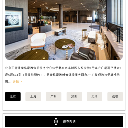
安徽省亳州市谯城区魏武大道泰格豪雅售后服务中心（需提前预约）
安徽省池州市贵池区长江路泰格豪雅售后服务中心（需提前预约）
安徽省滁州市琅琊区南谯北路泰格豪雅售后服务中心（需提前预约）
安徽省阜阳市颍州区颍州北路泰格豪雅售后服务中心（需提前预约）
安徽省淮北市相山区淮海路泰格豪雅售后服务中心（需提前预约）
安徽省淮南市田家庵区国庆中路泰格豪雅售后服务中心（需提前预约）
安徽省黄山市屯溪区黄山西路泰格豪雅售后服务中心（需提前预约）
安徽省六安市金安区解放中路泰格豪雅售后服务中心（需提前预约）
北京王府井泰格豪雅售后服务中心位于北京市东城区东长安街1号东方广场写字楼W3
上
安徽省马鞍山市雨山区湖南西路泰格豪雅售后服务中心（需提前预约）
座6层602室（需提前预约），是泰格豪雅维修保养服务网点,中心技师均接受标准培
室
安徽省宿州市埇桥区人民中路泰格豪雅售后服务中心（需提前预约）
训....
详情 >
>
安徽省铜陵市铜官区石城大道泰格豪雅售后服务中心（需提前预约）
安徽省芜湖市镜湖区中山路步行街泰格豪雅售后服务中心（需提前预约）
北京
上海
广州
深圳
天津
成都
安徽省宣城市宣州区叠嶂西路泰格豪雅售后服务中心（需提前预约）
福建省龙岩市新罗区九一南路泰格豪雅售后服务中心（需提前预约）
福建省南平市建阳区人民西路泰格豪雅售后服务中心（需提前预约）
推荐阅读
福建省宁德市蕉城区天湖东路泰格豪雅售后服务中心（需提前预约）