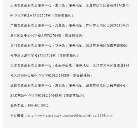
上海泰格豪雅售后服务中心
（港汇店）服务地址：上海市徐汇区虹桥路3号港汇
辽宁省铁岭市银州区南马路泰格豪雅售后服务中心（需提前预约）
辽宁省营口市站前区市府路与渤海大街交叉口泰格豪雅售后服务中心（需提前预约）
中心写字楼2座37层3705室（需提前预约）
辽宁省沈阳市沈河区中街路137号亨得利名表维修授权店1楼泰格豪雅售后服务中心（需提前预约）
广州泰格豪雅售后服务中心
（万菱店）服务地址：广州市天河区天河路230号万
辽宁省沈阳市沈河区中街路83号亨得利名表维修授权店1楼泰格豪雅售后服务中心（需提前预约）
菱汇国际中心写字楼A塔7层704室（需提前预约）
北京市朝阳区建国门外大街甲6号华熙国际中心D座11层1102室泰格豪雅售后服务中心（北京总部）（需提前预约）
深圳泰格豪雅售后服务中心
（华润店）服务地址：深圳市罗湖区深南东路5001
北京市东城区东长安街1号王府井东方广场W3座6层602室泰格豪雅售后服务中心（需提前预约）
号华润大厦写字楼17层1701室（需提前预约）
河北省保定市竞秀区朝阳北大街北国先天下泰格豪雅售后服务中心（需提前预约）
天津泰格豪雅售后服务中心
（金融中心店）服务地址：天津市和平区赤峰道136
内蒙古自治区阿拉善盟市左旗土尔扈特大街泰格豪雅售后服务中心（需提前预约）
号天津国际金融中心写字楼26层2603室（需提前预约）
内蒙古自治区巴彦淖尔市临河区新华街泰格豪雅售后服务中心（需提前预约）
内蒙古自治区包头市青山区幸福路甲3号王府井百货名表维修泰格豪雅售后服务中心（需提前预约）
成都泰格豪雅售后服务中心
（东原店）服务地址：成都市锦江区人民东路6号
内蒙古自治区赤峰市红山区哈达街泰格豪雅售后服务中心（需提前预约）
SAC东原中心写字楼24层2406B室（需提前预约）
内蒙古自治区鄂尔多斯市东胜区伊金霍洛街泰格豪雅售后服务中心（需提前预约）
服务专线：
400-801-5612
内蒙古自治区呼伦贝尔市海拉尔区中央街泰格豪雅售后服务中心（需提前预约）
本页链接：
http://www.njmbwxzx.com/problems/beijing/2945.html
内蒙古自治区通辽市科尔沁区明仁大街泰格豪雅售后服务中心（需提前预约）
内蒙古自治区乌海市海勃湾区人民南路泰格豪雅售后服务中心（需提前预约）
内蒙古自治区乌兰察布市集宁区恩和大街泰格豪雅售后服务中心（需提前预约）