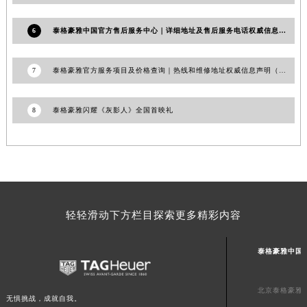
澳门特别行政区风顺堂区南湾大马路泰格豪雅售后服务中心（需提前预约）
6
泰格豪雅中国官方售后服务中心｜详细地址及售后服务电话权威信息通告（2026年7月最新）
澳门特别行政区花地玛堂区关闸广场泰格豪雅售后服务中心（需提前预约）
澳门特别行政区花王堂区大三巴商圈泰格豪雅售后服务中心（需提前预约）
7
泰格豪雅官方服务项目及价格查询｜热线和维修地址权威信息声明（2026年7月最新）
澳门特别行政区嘉模堂区官也街泰格豪雅售后服务中心（需提前预约）
澳门省路氹城市金光大道泰格豪雅售后服务中心（需提前预约）
澳门特别行政区望德堂区塔石广场泰格豪雅售后服务中心（需提前预约）
8
泰格豪雅闪耀《灰影人》全国首映礼
福建省福州市鼓楼区五四路128-1号恒力城写字楼15层03室泰格豪雅售后服务中心（需提前预约）
福建省厦门市思明区湖滨东路95号万象城华润大厦B座11层1104室泰格豪雅售后服务中心（需提前预约）
广东省潮州市潮安区新风路与潮汕路交汇处泰格豪雅售后服务中心（需提前预约）
广东省广州市天河区天河路230号万菱汇国际中心A塔7层704室泰格豪雅售后服务中心（需提前预约）
广东省广州市越秀区环市东路371-375号世界贸易中心大厦南塔15层1507室泰格豪雅售后服务中心（需提前预约）
轻轻滑动下方栏目探索更多精彩内容
广东省河源市源城区越王大道泰格豪雅售后服务中心（需提前预约）
广东省惠州市惠城区江北文昌一路7号华贸大厦1座30层3005室泰格豪雅售后服务中心（需提前预约）
泰格豪雅中国
广东省江门市蓬江区广场西路泰格豪雅售后服务中心（需提前预约）
广东省揭阳市榕城进贤门步行街泰格豪雅售后服务中心（需提前预约）
北京泰格豪雅
无惧挑战，成就自我。
广东省茂名市电白区水东街道迎宾大道泰格豪雅售后服务中心（需提前预约）