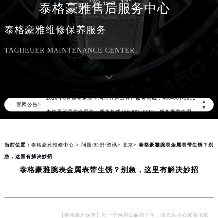
泰格豪雅售后服务中心
泰格豪雅维修保养服务
TAGHEUER MAINTENANCE CENTER
2026年8月泰格豪雅中国区售后服务网络优化升级公告
2026年8月泰格豪雅全国官方售后客户服务热线：400-801-5612
▲
官网公告>
泰格豪雅官方全国统一服务热线400-801-5612，服务覆盖中国大陆、香港、澳门、台湾全部区域（非大陆需加拨“+86”）
▼
2026年8月泰格豪雅售后服务中心最新网点地址：
北京市朝阳区建国门外大街甲6号华熙国际中心写字楼D座11层1102室（北京总部）（需提前预约）
当前位置：
泰格豪雅维修中心
>
问题/知识/资讯
>
北京
> 泰格豪雅腕表金属表带生锈？别
北京市东城区东长安街1号东方广场写字楼W3座6层602室（需提前预约）
急，这里有解决妙招
天津市和平区赤峰道136号天津国际金融中心写字楼26层2603室（需提前预约）
泰格豪雅腕表金属表带生锈？别急，这里有解决妙招
上海市徐汇区虹桥路3号港汇中心写字楼2座37层3705室（需提前预约）
上海市黄浦区南京东路299号宏伊国际广场写字楼8层806室（需提前预约）
南京市秦淮区中山南路1号（新街口）南京中心写字楼22层C1-1室（需提前预约）
常州市新北区龙锦路1590号现代传媒中心写字楼5号楼10层1008室（需提前预约）
【泰格豪雅保养】在一个风和日丽的下午，张先生小心翼翼地从