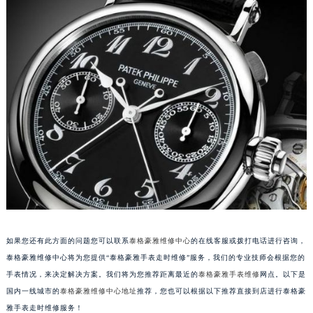
重庆市解放碑渝中区民权路28号英利国际金融中心写字楼20层01室（需提前预约）
黑龙江省大庆市萨尔图区会战大街泰格豪雅售后服务中心（需提前预约）
黑龙江省鹤岗市向阳区红军路泰格豪雅售后服务中心（需提前预约）
黑龙江省黑河市爱辉区中央街泰格豪雅售后服务中心（需提前预约）
黑龙江省鸡西市鸡冠区红军路泰格豪雅售后服务中心（需提前预约）
黑龙江省佳木斯市向阳区长安路泰格豪雅售后服务中心（需提前预约）
黑龙江省牡丹江市东安区太平路泰格豪雅售后服务中心（需提前预约）
黑龙江省七台河市桃山区大同街泰格豪雅售后服务中心（需提前预约）
黑龙江省齐齐哈尔市龙沙区龙华路泰格豪雅售后服务中心（需提前预约）
黑龙江省双鸭山市尖山区新兴大街泰格豪雅售后服务中心（需提前预约）
黑龙江省绥化市北林区新华街与康庄路交叉口泰格豪雅售后服务中心（需提前预约）
黑龙江省伊春市伊美区通河路泰格豪雅售后服务中心（需提前预约）
如果您还有此方面的问题您可以联系
泰格豪雅维修中心
的在线客服或拨打电话进行咨询，
吉林省白城市洮北区明仁南街泰格豪雅售后服务中心（需提前预约）
泰格豪雅维修中心将为您提供“泰格豪雅手表走时维修”服务，我们的专业技师会根据您的
吉林省白山市浑江区浑江大街泰格豪雅售后服务中心（需提前预约）
手表情况，来决定解决方案。我们将为您推荐距离最近的
泰格豪雅手表维修
网点。以下是
吉林省吉林市船营区河南街泰格豪雅售后服务中心（需提前预约）
国内一线城市的
泰格豪雅维修中心地址
推荐，您也可以根据以下推荐直接到店进行泰格豪
吉林省辽源市龙山区人民大街泰格豪雅售后服务中心（需提前预约）
雅手表走时维修服务！