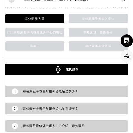
山东省潍坊市奎文区东风东街泰格豪雅售后服务中心（需提前预约）
山东省枣庄市滕州市北辛路与善国路交叉口泰格豪雅售后服务中心（需提前预约）
泰格豪雅售后
泰格豪雅手表走时变快
山东省淄博市张店区金晶大道泰格豪雅售后服务中心（需提前预约）
上海市黄浦区南京东路299号宏伊国际广场写字楼8层806室泰格豪雅售后服务中心（需提前预约）
广州泰格豪雅手表维修服务中心的地址
泰格豪雅，更换表带

上海市徐汇区虹桥路3号港汇中心2座37层3705室泰格豪雅售后服务中心（需提前预约）
法穆兰
泰格豪雅表带磨损
浙江省杭州市上城区钱江路1366号华润大厦A座5层503-5室泰格豪雅售后服务中心（需提前预约）

浙江省湖州市吴兴区劳动路泰格豪雅售后服务中心（需提前预约）
浙江省嘉兴市南湖区广益路705号嘉兴世界贸易中心A座13层1304室泰格豪雅售后服务中心（需提前预约）
随机推荐
浙江省金华市金东区东市南街777号金华万达广场4号楼22楼2209室泰格豪雅售后服务中心（需提前预约）
浙江省丽水市莲都区解放街泰格豪雅售后服务中心（需提前预约）
浙江省宁波市江北区大闸南路500号来福士广场办公楼20层2009室泰格豪雅售后服务中心（需提前预约）
1
泰格豪雅手表售后服务点电话是多少？
浙江省衢州市柯城区上街泰格豪雅售后服务中心（需提前预约）
浙江省绍兴市越城区胜利东路379号世茂天际中心写字楼8层805室泰格豪雅售后服务中心（需提前预约）
2
泰格豪雅手表售后服务点地址在哪里？
浙江省舟山市定海区解放东路泰格豪雅售后服务中心（需提前预约）
澳门特别行政区大堂区议事亭前地（新马路）泰格豪雅售后服务中心（需提前预约）
3
泰格豪雅维修保养服务中心介绍 | 泰格豪雅
澳门特别行政区风顺堂区南湾大马路泰格豪雅售后服务中心（需提前预约）