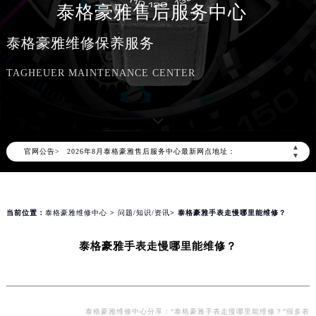
泰格豪雅售后服务中心
泰格豪雅维修保养服务
TAGHEUER MAINTENANCE CENTER
2026年8月泰格豪雅中国区售后服务网络优化升级公告
2026年8月泰格豪雅全国官方售后客户服务热线：400-801-5612
泰格豪雅官方全国统一服务热线400-801-5612，服务覆盖中国大陆、香港、澳门、台湾全部区域（非大陆需加拨“+86”）
▲
官网公告>
2026年8月泰格豪雅售后服务中心最新网点地址：
▼
北京市朝阳区建国门外大街甲6号华熙国际中心写字楼D座11层1102室（北京总部）（需提前预约）
北京市东城区东长安街1号东方广场写字楼W3座6层602室（需提前预约）
天津市和平区赤峰道136号天津国际金融中心写字楼26层2603室（需提前预约）
当前位置：
泰格豪雅维修中心
>
问题/知识/资讯
> 泰格豪雅手表走慢哪里能维修？
上海市徐汇区虹桥路3号港汇中心写字楼2座37层3705室（需提前预约）
泰格豪雅手表走慢哪里能维修？
上海市黄浦区南京东路299号宏伊国际广场写字楼8层806室（需提前预约）
南京市秦淮区中山南路1号（新街口）南京中心写字楼22层C1-1室（需提前预约）
常州市新北区龙锦路1590号现代传媒中心写字楼5号楼10层1008室（需提前预约）
徐州市鼓楼区淮海东路29号苏宁广场IFC国际金融中心写字楼35层3508室（需提前预约）
泰格豪雅维修中心分享：“泰格豪雅手表走慢哪里能维修？”很多表