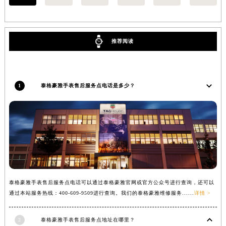
福建省三明市三元区东乾二路泰格豪雅售后服务中心（需提前预约）
福建省漳州市龙文区步港路泰格豪雅售后服务中心（需提前预约）
江苏省常州市新北区龙锦路1590号现代传媒中心5号楼10层1008室泰格豪雅售后服务中心（需提前预约）
推荐阅读
江苏省淮安市清江浦区淮海北路泰格豪雅售后服务中心（需提前预约）
江苏省连云港市海州区通灌北路泰格豪雅售后服务中心（需提前预约）
江苏省南京市秦淮区中山南路1号南京中心22层22-C1-C3室泰格豪雅售后服务中心（需提前预约）
1
泰格豪雅手表售后服务点电话是多少？
江苏省宿迁市宿城区西湖路泰格豪雅售后服务中心（需提前预约）
江苏省泰州市海陵区永定东路399号置地商务中心东塔（华润万象城）17层1706室泰格豪雅售后服务中心（需提前预约）
江苏省徐州市鼓楼区淮海东路29号苏宁广场IFC国际金融中心35层3508室泰格豪雅售后服务中心（需提前预约）
江苏省盐城市盐都区世纪大道5号盐城金融城写字楼1号楼16层1604室泰格豪雅售后服务中心（需提前预约）
江苏省扬州市邗江区国展路29号星耀天地写字楼1号楼18层1803室泰格豪雅售后服务中心（需提前预约）
江苏省镇江市京口区中山东路泰格豪雅售后服务中心（需提前预约）
江西省抚州市临川区赣东大道泰格豪雅售后服务中心（需提前预约）
泰格豪雅手表售后服务点电话可以通过泰格豪雅官网或官方公众号进行查询，还可以
通过本站服务热线：400-609-9509进行查询。我们的泰格豪雅维修服务......
详情 >
江西省赣州市章贡区文清路泰格豪雅售后服务中心（需提前预约）
江西省吉安市吉州区井冈山大道泰格豪雅售后服务中心（需提前预约）
2
泰格豪雅手表售后服务点地址在哪里？
江西省景德镇市珠山区珠山中路泰格豪雅售后服务中心（需提前预约）