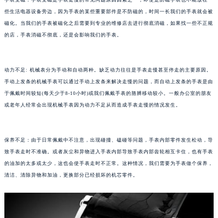
武汉市江汉区解放大道686号世界贸易大厦38层09室（需提前预约）
些生活电器设备旁边，因为手表的某些重要部件是不防磁的，时间一长我们的手表就会被
南宁市青秀区金湖路59号地王大厦12楼1224室（需提前预约）
磁化。当我们的手表被磁化之后需要到专业的维修店去进行彻底消磁，如果找一些不正规
的店，手表消磁不彻底，还是会影响我们的手表。
合肥市蜀山区潜山路111号万象城华润大厦B座12楼03室（需提前预约）
泉州市丰泽区宝洲路729号浦西万达中心写字楼A座7楼709室（需提前预约）
青岛市南区山东路6号华润大厦B座22层04室（需提前预约）
动力不足: 机械表分为手动和自动两种。缺乏动力往往是手表走慢甚至停走的主要原因。
烟台市芝罘区胜利路139号万达金融中心A座907室（需提前预约）
手动上发条的机械手表可以通过手动上发条来解决走慢的问题，而自动上发条的手表是由
长春市朝阳区西安大路727号中银大厦A座(旺进大厦)18层09室（需提前预约）
于佩戴时间较短(每天少于8-10小时)或我们佩戴手表的胳膊移动较小。一般办公室的朋友
贵阳市南明区都司高架桥路33号亨特国际金融中心14楼14D（需提前预约）
或老年人经常会出现机械手表因为动力不足从而造成手表走慢的情况发生。
昆明市盘龙区北京路928号同德昆明广场写字楼10层06室（需提前预约）
石家庄市长安区中山东路39号勒泰中心写字楼B座13层07室（需提前预约）
保养不足：由于日常佩戴中不注意，出现碰撞、磕碰等问题，手表内部零件发生松动，导
西安市碑林区南关正街88号华侨城长安国际中心E座6楼10室（需提前预约）
致手表走时不准确。或者灰尘和异物进入手表内部导致手表内部齿轮相互卡住，也有手表
海口市龙华区金贸东路5号海口华润大厦B座17层1707室（需提前预约）
的油加的太多或太少，这也会使手表走时不正常。这种情况，我们需要为手表做个保养，
唐山市路南区新华东道100号万达广场写字楼A座10层1002室（需提前预约）
清洁、清除异物和加油，更换部分已经损坏的机芯零件。
台州市椒江区东海大道1800号腾达中心东1幢20楼2002室（需提前预约）
内蒙古自治区呼和浩特市玉泉区大学西街70号华润万象城写字楼（鄂尔多斯大厦）23层2326室（需提前预约）
甘肃省兰州市七里河区西津西路16号兰州中心写字楼21层2102室（需提前预约）