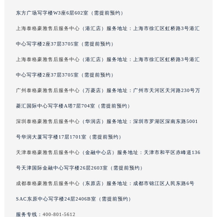
辽宁省营口市站前区市府路与渤海大街交叉口泰格豪雅售后服务中心（需提前预约）
东方广场写字楼W3座6层602室（需提前预约）
辽宁省沈阳市沈河区中街路137号亨得利名表维修授权店1楼泰格豪雅售后服务中心（需提前预约）
上海泰格豪雅售后服务中心
（港汇店）服务地址：上海市徐汇区虹桥路3号港汇
辽宁省沈阳市沈河区中街路83号亨得利名表维修授权店1楼泰格豪雅售后服务中心（需提前预约）
中心写字楼2座37层3705室（需提前预约）
北京市朝阳区建国门外大街甲6号华熙国际中心D座11层1102室泰格豪雅售后服务中心（北京总部）（需提前预约）
上海泰格豪雅售后服务中心
（港汇店）服务地址：上海市徐汇区虹桥路3号港汇
北京市东城区东长安街1号王府井东方广场W3座6层602室泰格豪雅售后服务中心（需提前预约）
中心写字楼2座37层3705室（需提前预约）
河北省保定市竞秀区朝阳北大街北国先天下泰格豪雅售后服务中心（需提前预约）
广州泰格豪雅售后服务中心
（万菱店）服务地址：广州市天河区天河路230号万
内蒙古自治区阿拉善盟市左旗土尔扈特大街泰格豪雅售后服务中心（需提前预约）
内蒙古自治区巴彦淖尔市临河区新华街泰格豪雅售后服务中心（需提前预约）
菱汇国际中心写字楼A塔7层704室（需提前预约）
内蒙古自治区包头市青山区幸福路甲3号王府井百货名表维修泰格豪雅售后服务中心（需提前预约）
深圳泰格豪雅售后服务中心
（华润店）服务地址：深圳市罗湖区深南东路5001
内蒙古自治区赤峰市红山区哈达街泰格豪雅售后服务中心（需提前预约）
号华润大厦写字楼17层1701室（需提前预约）
内蒙古自治区鄂尔多斯市东胜区伊金霍洛街泰格豪雅售后服务中心（需提前预约）
天津泰格豪雅售后服务中心
（金融中心店）服务地址：天津市和平区赤峰道136
内蒙古自治区呼伦贝尔市海拉尔区中央街泰格豪雅售后服务中心（需提前预约）
号天津国际金融中心写字楼26层2603室（需提前预约）
内蒙古自治区通辽市科尔沁区明仁大街泰格豪雅售后服务中心（需提前预约）
成都泰格豪雅售后服务中心
（东原店）服务地址：成都市锦江区人民东路6号
内蒙古自治区乌海市海勃湾区人民南路泰格豪雅售后服务中心（需提前预约）
SAC东原中心写字楼24层2406B室（需提前预约）
内蒙古自治区乌兰察布市集宁区恩和大街泰格豪雅售后服务中心（需提前预约）
内蒙古自治区锡林郭勒盟市锡林浩特市光明街与额尔敦路交叉口泰格豪雅售后服务中心（需提前预约）
服务专线：
400-801-5612