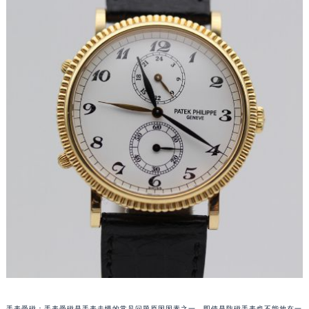
成都市锦江区人民东路6号SAC东原中心写字楼24层2406B室（需提前预约）
重庆市江北区观音桥步行街2号融恒时代广场写字楼9层902室（需提前预约）
长沙市芙蓉区定王台街道建湘路393号世茂环球金融中心写字楼（芙蓉广场）10层13室（需提前预约）
郑州市二七区铭功路10号华润大厦写字楼29层2905室（需提前预约）
太原市迎泽区解放路15号亨得利名表服务中心（品牌授权店）3层整层（需提前预约）
沈阳市沈河区中街路137号亨得利名表服务中心（品牌授权店）1层整层（需提前预约）
沈阳市沈河区中街路83号亨得利名表服务中心（品牌授权店）1层整层（需提前预约）
乌鲁木齐市天山区红山路26号时代广场（CCMALL）C座17层17-B（需提前预约）
温州市鹿城区锦绣路1067号置信广场10层1015室（需提前预约）
哈尔滨市道里区友谊西路600号富力中心T2座写字楼29层03室（需提前预约）
大连市中山区人民路15号国际金融大厦7层G室（需提前预约）
佛山市禅城区季华五路57号万科金融中心C座12层1205室（需提前预约）
东莞市东城街道鸿福东路1号民盈国贸中心T1写字楼9层907室（需提前预约）
无锡市梁溪区人民中路139号恒隆广场写字楼1座11层1104室（需提前预约）
南通市崇川区工农路57号圆融广场写字楼16层1603室（需提前预约）
苏州市苏州工业园区星港街199号苏州中心办公楼C座22层08室（需提前预约）
手表受磁：手表受磁是手表走慢的常见问题原因因素之一，即使是防磁手表也不能放在一