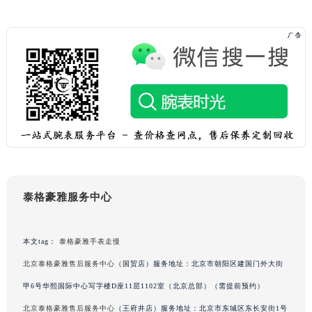
吉林省梅河口市新华街道梅河大街泰格豪雅售后服务中心（需提前预约）
吉林省四平市铁东区紫气大路与南九经街交汇处泰格豪雅售后服务中心（需提前预约）
吉林省松原市宁江区五环大街泰格豪雅售后服务中心（需提前预约）
吉林省通化市东昌区环通乡江南大街泰格豪雅售后服务中心（需提前预约）
吉林省延边市延吉市解放路泰格豪雅售后服务中心（需提前预约）
辽宁省鞍山市铁东区站前街泰格豪雅售后服务中心（需提前预约）
辽宁省本溪市平山区胜利路泰格豪雅售后服务中心（需提前预约）
辽宁省朝阳市双塔区新华路泰格豪雅售后服务中心（需提前预约）
辽宁省丹东市振兴区七经街泰格豪雅售后服务中心（需提前预约）
辽宁省抚顺市新抚区东一路泰格豪雅售后服务中心（需提前预约）
泰格豪雅服务中心
辽宁省阜新市海州区解放大街泰格豪雅售后服务中心（需提前预约）
辽宁省葫芦岛市连山区中央路泰格豪雅售后服务中心（需提前预约）
本文tag：
泰格豪雅手表走慢
辽宁省锦州市古塔区中央大街泰格豪雅售后服务中心（需提前预约）
北京泰格豪雅售后服务中心
（国贸店）服务地址：北京市朝阳区建国门外大街
辽宁省辽阳市白塔区新运大街泰格豪雅售后服务中心（需提前预约）
甲6号华熙国际中心写字楼D座11层1102室（北京总部）（需提前预约）
辽宁省盘锦市兴隆台区石油大街泰格豪雅售后服务中心（需提前预约）
辽宁省铁岭市银州区南马路泰格豪雅售后服务中心（需提前预约）
北京泰格豪雅售后服务中心
（王府井店）服务地址：北京市东城区东长安街1号