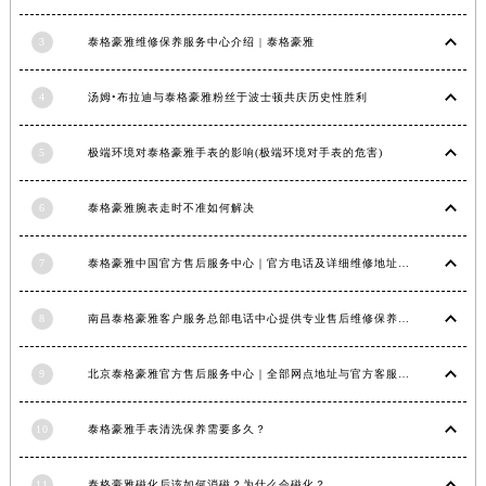
江西省九江市浔阳区浔阳路泰格豪雅售后服务中心（需提前预约）
3
泰格豪雅维修保养服务中心介绍 | 泰格豪雅
江西省南昌市红谷滩新区红谷中大道998号绿地双子塔（中央广场）A1座办公楼14层1407室泰格豪雅售后服务中心（需提前预约）
江西省萍乡市安源区萍安北大道与康庄路交叉口泰格豪雅售后服务中心（需提前预约）
4
汤姆•布拉迪与泰格豪雅粉丝于波士顿共庆历史性胜利
江西省上饶市信州区滨江西路泰格豪雅售后服务中心（需提前预约）
江西省新余市渝水区北湖西路泰格豪雅售后服务中心（需提前预约）
5
极端环境对泰格豪雅手表的影响(极端环境对手表的危害)
江西省宜春市袁州区中山中路泰格豪雅售后服务中心（需提前预约）
江西省鹰潭市月湖区胜利东路泰格豪雅售后服务中心（需提前预约）
6
泰格豪雅腕表走时不准如何解决
山东省德州市德城区东风中路泰格豪雅售后服务中心（需提前预约）
7
泰格豪雅中国官方售后服务中心｜官方电话及详细维修地址权威信息公告（2026年7月最新）
山东省东营市东营区济南路泰格豪雅售后服务中心（需提前预约）
山东省济南市历下区经十路11111号华润中心写字楼（万象城）15层1508室泰格豪雅售后服务中心（需提前预约）
8
南昌泰格豪雅客户服务总部电话中心提供专业售后维修保养服务权威公示（2026年7月最新）
山东省济宁市任城区太白楼路泰格豪雅售后服务中心（需提前预约）
山东省莱芜市文化南路8号银座商城名表维修一楼名表维修泰格豪雅售后服务中心（需提前预约）
9
北京泰格豪雅官方售后服务中心｜全部网点地址与官方客服电话权威信息公告（2026年7月最新）
山东省临沂市兰山区解放路泰格豪雅售后服务中心（需提前预约）
山东省日照市东港区烟台路泰格豪雅售后服务中心（需提前预约）
10
泰格豪雅手表清洗保养需要多久？
山东省泰安市泰山区财源街道泰山大街泰格豪雅售后服务中心（需提前预约）
山东省威海市环翠区新威海路89号振华商厦一楼名表维修泰格豪雅售后服务中心（需提前预约）
11
泰格豪雅磁化后该如何消磁？为什么会磁化？