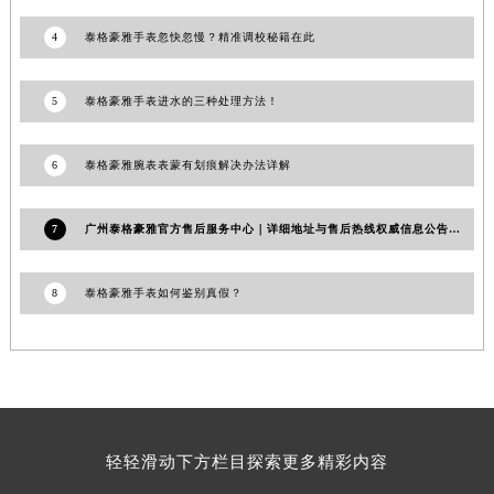
澳门特别行政区花地玛堂区关闸广场泰格豪雅售后服务中心（需提前预约）
4
泰格豪雅手表忽快忽慢？精准调校秘籍在此
澳门特别行政区花王堂区大三巴商圈泰格豪雅售后服务中心（需提前预约）
澳门特别行政区嘉模堂区官也街泰格豪雅售后服务中心（需提前预约）
5
泰格豪雅手表进水的三种处理方法！
澳门省路氹城市金光大道泰格豪雅售后服务中心（需提前预约）
澳门特别行政区望德堂区塔石广场泰格豪雅售后服务中心（需提前预约）
6
泰格豪雅腕表表蒙有划痕解决办法详解
福建省福州市鼓楼区五四路128-1号恒力城写字楼15层03室泰格豪雅售后服务中心（需提前预约）
福建省厦门市思明区湖滨东路95号万象城华润大厦B座11层1104室泰格豪雅售后服务中心（需提前预约）
7
广州泰格豪雅官方售后服务中心｜详细地址与售后热线权威信息公告（2026年7月最新）
广东省潮州市潮安区新风路与潮汕路交汇处泰格豪雅售后服务中心（需提前预约）
广东省广州市天河区天河路230号万菱汇国际中心A塔7层704室泰格豪雅售后服务中心（需提前预约）
8
泰格豪雅手表如何鉴别真假？
广东省广州市越秀区环市东路371-375号世界贸易中心大厦南塔15层1507室泰格豪雅售后服务中心（需提前预约）
广东省河源市源城区越王大道泰格豪雅售后服务中心（需提前预约）
广东省惠州市惠城区江北文昌一路7号华贸大厦1座30层3005室泰格豪雅售后服务中心（需提前预约）
广东省江门市蓬江区广场西路泰格豪雅售后服务中心（需提前预约）
广东省揭阳市榕城进贤门步行街泰格豪雅售后服务中心（需提前预约）
广东省茂名市电白区水东街道迎宾大道泰格豪雅售后服务中心（需提前预约）
轻轻滑动下方栏目探索更多精彩内容
广东省梅州市梅江区金燕大道泰格豪雅售后服务中心（需提前预约）