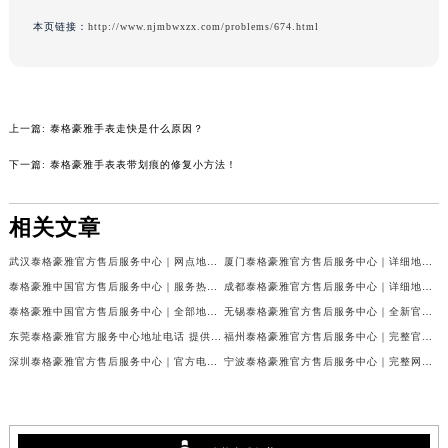
内蒙古自治区兴安盟市乌兰浩特市兴安大街泰格豪雅售后服务中心（需提前预约）
本页链接：
http://www.njmbwxzx.com/problems/674.html
山西省大同市平城区迎宾街泰格豪雅售后服务中心（需提前预约）
山西省晋城市城区黄华街泰格豪雅售后服务中心（需提前预约）
山西省晋中市榆次区顺城街泰格豪雅售后服务中心（需提前预约）
上一篇:
泰格豪雅手表走快是什么原因？
山西省临汾市尧都区解放路泰格豪雅售后服务中心（需提前预约）
山西省吕梁市离石区永宁中路与建设街交叉口泰格豪雅售后服务中心（需提前预约）
下一篇:
泰格豪雅手表表带划痕的修复小方法！
山西省朔州市朔城区怡西路与鄯阳西街交汇处泰格豪雅售后服务中心（需提前预约）
山西省忻州市忻府区和平东街与七一南路交叉口泰格豪雅售后服务中心（需提前预约）
相关文章
山西省阳泉市郊区平阳东街与新城大道交叉口泰格豪雅售后服务中心（需提前预约）
武汉泰格豪雅官方售后服务中心｜网点地址与售后电话权威信息公告（2026年7月最新）
厦门泰格豪雅官方售后服务中心｜详细地址与24小时客服热线权威信息公告（2026年7月最新）
山西省运城市盐湖区河东街泰格豪雅售后服务中心（需提前预约）
泰格豪雅中国官方售后服务中心｜服务热线及详细地址权威信息通告（2026年7月更新）
成都泰格豪雅官方售后服务中心｜详细地址与客服电话权威信息公告（2026年7月最新）
山西省长治市潞州区英雄中路泰格豪雅售后服务中心（需提前预约）
泰格豪雅中国官方售后服务中心｜全部地址与售后服务电话权威信息公示（2026年7月最新）
无锡泰格豪雅官方售后服务中心｜全新官方服务电话与地址权威信息公告（2026年7月最新）
山西省太原市迎泽区迎泽街道解放路15号亨得利名表维修授权店3楼泰格豪雅售后服务中心（需提前预约）
东莞泰格豪雅官方服务中心地址电话 提供专业腕表保养服务权威公示（2026年7月最新）
福州泰格豪雅官方售后服务中心｜完整官方热线和详细地址权威信息公告（2026年7月最新）
天津市和平区赤峰道136号天津国际金融中心26层2603室泰格豪雅售后服务中心（需提前预约）
深圳泰格豪雅官方售后服务中心｜官方电话和维修地址权威信息公告（2026年7月最新）
宁波泰格豪雅官方售后服务中心｜完整网点地址与售后热线权威信息公告（2026年7月最新）
安徽省安庆市迎江区人民路泰格豪雅售后服务中心（需提前预约）
安徽省蚌埠市蚌山区淮河路泰格豪雅售后服务中心（需提前预约）
安徽省亳州市谯城区魏武大道泰格豪雅售后服务中心（需提前预约）