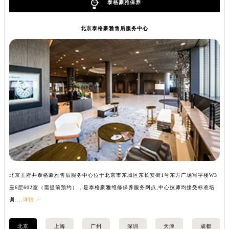
泰格豪雅保养
安徽省池州市贵池区长江路泰格豪雅售后服务中心（需提前预约）
安徽省滁州市琅琊区南谯北路泰格豪雅售后服务中心（需提前预约）
北京泰格豪雅售后服务中心
安徽省阜阳市颍州区颍州北路泰格豪雅售后服务中心（需提前预约）
安徽省淮北市相山区淮海路泰格豪雅售后服务中心（需提前预约）
安徽省淮南市田家庵区国庆中路泰格豪雅售后服务中心（需提前预约）
安徽省黄山市屯溪区黄山西路泰格豪雅售后服务中心（需提前预约）
安徽省六安市金安区解放中路泰格豪雅售后服务中心（需提前预约）
安徽省马鞍山市雨山区湖南西路泰格豪雅售后服务中心（需提前预约）
安徽省宿州市埇桥区人民中路泰格豪雅售后服务中心（需提前预约）
安徽省铜陵市铜官区石城大道泰格豪雅售后服务中心（需提前预约）
安徽省芜湖市镜湖区中山路步行街泰格豪雅售后服务中心（需提前预约）
安徽省宣城市宣州区叠嶂西路泰格豪雅售后服务中心（需提前预约）
北京王府井泰格豪雅售后服务中心位于北京市东城区东长安街1号东方广场写字楼W3
上
福建省龙岩市新罗区九一南路泰格豪雅售后服务中心（需提前预约）
座6层602室（需提前预约），是泰格豪雅维修保养服务网点,中心技师均接受标准培
室
福建省南平市建阳区人民西路泰格豪雅售后服务中心（需提前预约）
训....
详情 >
>
福建省宁德市蕉城区天湖东路泰格豪雅售后服务中心（需提前预约）
福建省莆田市城厢区霞林街道荔华东大道泰格豪雅售后服务中心（需提前预约）
北京
上海
广州
深圳
天津
成都