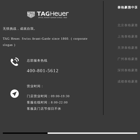
广东省清远市清城区湖西路泰格豪雅售后服务中心（需提前预约）
泰格豪雅中国
广东省汕头市龙湖区长平路泰格豪雅售后服务中心（需提前预约）
广东省汕尾市城区香洲街道园林社区翠园街泰格豪雅售后服务中心（需提前预约）
北京泰格豪雅
无惧挑战，成就自我。
广东省韶关市武江区芙蓉新区与老城中心交汇处泰格豪雅售后服务中心（需提前预约）
上海泰格豪雅
TAG Heuer. Swiss Avant-Garde since 1860. ( corporate
广东省深圳市罗湖区深南东路5001号华润大厦17层1701室泰格豪雅售后服务中心（需提前预约）
slogan )
天津泰格豪雅
广东省阳江市江城区东风一路泰格豪雅售后服务中心（需提前预约）
广东省云浮市云城区金山路泰格豪雅售后服务中心（需提前预约）
广州泰格豪雅

总部服务热线
广东省湛江市赤坎区观海北路泰格豪雅售后服务中心（需提前预约）
400-801-5612
深圳泰格豪雅
广东省肇庆市端州区信安大道与砚都大道交汇处泰格豪雅售后服务中心（需提前预约）
成都泰格豪雅
广西壮族自治区百色市右江区中山二路泰格豪雅售后服务中心（需提前预约）
营业时间：

广西壮族自治区北海市海城区北京路泰格豪雅售后服务中心（需提前预约）
门店营业时间：09:00-19:30
广西壮族自治区崇左市江州区石景林街道友谊大道与丽川路交汇处泰格豪雅售后服务中心（需提前预约）
客服在线时间：8:00-22:00
客服及门店节假日不休
广西壮族自治区防城港市港口区金花茶大道泰格豪雅售后服务中心（需提前预约）
广西壮族自治区贵港市港北区港城街道布山大道与仙衣路交叉口泰格豪雅售后服务中心（需提前预约）
广西壮族自治区桂林市秀峰区红岭路泰格豪雅售后服务中心（需提前预约）
广西壮族自治区河池市金城江区金城江街道朝阳路泰格豪雅售后服务中心（需提前预约）