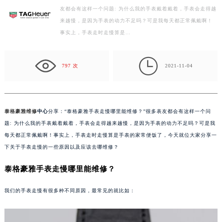
友都会有这样一个问题: 为什么我的手表戴着戴着，手表会走得越
扬州市邗江区国展路29号星耀天地写字楼1号楼18层1803室（需提前预约）
来越慢，是因为手表的动力不足吗？可是我每天都正常佩戴啊！
盐城市盐都区世纪大道5号盐城金融城写字楼1号楼16层1604室（需提前预约）
事实上，手表走时走慢算是…
泰州市海陵区永定东路399号置地商务中心东塔写字楼（华润万象城）17层1706室（需提前预约）
宁波市江北区大闸南路500号来福士广场办公楼20层2009室（需提前预约）

杭州市上城区钱江路1366号华润大厦写字楼A座5层503-5室（需提前预约）
797 次
2021-11-04
金华市金东区东市南街777号金华万达广场写字楼4号楼22层2209室（需提前预约）
绍兴市越城区胜利东路379号世茂天际中心写字楼8层805室（需提前预约）
嘉兴市南湖区广益路705号嘉兴世界贸易中心写字楼A座13层1304室（需提前预约）
泰格豪雅维修
中心
分享：“泰格豪雅手表走慢哪里能维修？”很多表友都会有这样一个问
南昌市红谷滩新区红谷中大道998号绿地双子塔（中央广场）A1座办公楼14层07室（需提前预约）
题: 为什么我的手表戴着戴着，手表会走得越来越慢，是因为手表的动力不足吗？可是我
济南市历下区经十路11111号华润中心写字楼（万象城）15层1508室（需提前预约）
每天都正常佩戴啊！事实上，手表走时走慢算是手表的家常便饭了，今天就位大家分享一
下关于手表走慢的一些原因以及应该去哪维修？
广州市天河区天河路230号万菱汇国际中心写字楼A塔7层704室（需提前预约）
广州市越秀区环市东路371-375号世界贸易中心大厦南塔写字楼15层07室（需提前预约）
泰格豪雅手表走慢哪里能维修？
深圳市罗湖区深南东路5001号华润大厦写字楼17层1701室（需提前预约）
惠州市惠城区江北文昌一路7号华贸大厦写字楼1座30层05室（需提前预约）
我们的手表走慢有很多种不同原因，最常见的就比如：
厦门市思明区湖滨东路95号华润大厦写字楼B座11层1104室（需提前预约）
福州市鼓楼区五四路128-1号恒力城写字楼15层03室（需提前预约）