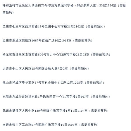
呼和浩特市玉泉区大学西街70号华润万象城写字楼（鄂尔多斯大厦）23层2326室（需提
内蒙古自治区兴安盟市乌兰浩特市兴安大街泰格豪雅售后服务中心（需提前预约）
前预约）
山西省大同市平城区迎宾街泰格豪雅售后服务中心（需提前预约）
山西省晋城市城区黄华街泰格豪雅售后服务中心（需提前预约）
兰州市七里河区西津西路16号兰州中心写字楼21层2102室（需提前预约）
山西省晋中市榆次区顺城街泰格豪雅售后服务中心（需提前预约）
山西省临汾市尧都区解放路泰格豪雅售后服务中心（需提前预约）
温州市鹿城区锦绣路1067号置信广场10层1015室（需提前预约）
山西省吕梁市离石区永宁中路与建设街交叉口泰格豪雅售后服务中心（需提前预约）
哈尔滨市道里区友谊西路600号富力中心T2座写字楼29层03室（需提前预约）
山西省朔州市朔城区怡西路与鄯阳西街交汇处泰格豪雅售后服务中心（需提前预约）
山西省忻州市忻府区和平东街与七一南路交叉口泰格豪雅售后服务中心（需提前预约）
大连市中山区人民路15号国际金融大厦7层G室（需提前预约）
山西省阳泉市郊区平阳东街与新城大道交叉口泰格豪雅售后服务中心（需提前预约）
山西省运城市盐湖区河东街泰格豪雅售后服务中心（需提前预约）
佛山市禅城区季华五路57号万科金融中心C座12层1205室（需提前预约）
山西省长治市潞州区英雄中路泰格豪雅售后服务中心（需提前预约）
山西省太原市迎泽区迎泽街道解放路15号亨得利名表维修授权店3楼泰格豪雅售后服务中心（需提前预约）
东莞市东城街道鸿福东路1号民盈国贸中心T1写字楼9层907室（需提前预约）
天津市和平区赤峰道136号天津国际金融中心26层2603室泰格豪雅售后服务中心（需提前预约）
无锡市梁溪区人民中路139号恒隆广场写字楼1座11层1104室（需提前预约）
安徽省安庆市迎江区人民路泰格豪雅售后服务中心（需提前预约）
安徽省蚌埠市蚌山区淮河路泰格豪雅售后服务中心（需提前预约）
南通市崇川区工农路57号圆融广场写字楼16层1603室（需提前预约）
安徽省亳州市谯城区魏武大道泰格豪雅售后服务中心（需提前预约）