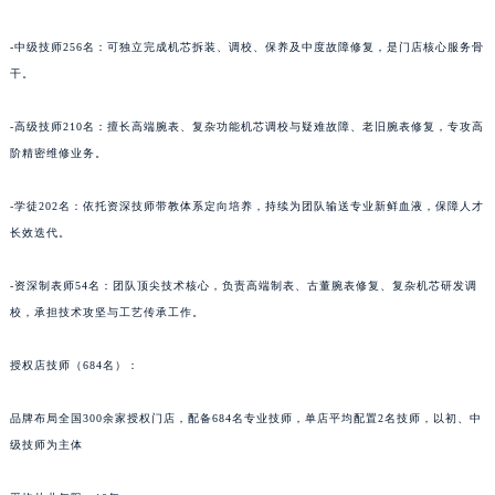
青海省海北藏族自治州海晏县将军路泰格豪雅售后服务中心（需提前预约）
-中级技师256名：可独立完成机芯拆装、调校、保养及中度故障修复，是门店核心服务骨
青海省海东市乐都区滨河路泰格豪雅售后服务中心（需提前预约）
干。
青海省海南藏族自治州共和县青海湖大街泰格豪雅售后服务中心（需提前预约）
青海省海西蒙古族藏族自治州德令哈市柴达木路泰格豪雅售后服务中心（需提前预约）
-高级技师210名：擅长高端腕表、复杂功能机芯调校与疑难故障、老旧腕表修复，专攻高
青海省黄南藏族自治州同仁市德合隆路泰格豪雅售后服务中心（需提前预约）
阶精密维修业务。
青海省西宁市城西区海湖新区西关大道泰格豪雅售后服务中心（需提前预约）
-学徒202名：依托资深技师带教体系定向培养，持续为团队输送专业新鲜血液，保障人才
青海省玉树藏族自治州结古镇胜利路泰格豪雅售后服务中心（需提前预约）
长效迭代。
陕西省安康市汉滨区金州路泰格豪雅售后服务中心（需提前预约）
陕西省宝鸡市渭滨区经二路泰格豪雅售后服务中心（需提前预约）
-资深制表师54名：团队顶尖技术核心，负责高端制表、古董腕表修复、复杂机芯研发调
陕西省汉中市汉台区北大街泰格豪雅售后服务中心（需提前预约）
校，承担技术攻坚与工艺传承工作。
陕西省商洛市商州区州城街泰格豪雅售后服务中心（需提前预约）
陕西省铜川市王益区红旗街泰格豪雅售后服务中心（需提前预约）
授权店技师（684名）：
陕西省渭南市临渭区东风大街泰格豪雅售后服务中心（需提前预约）
品牌布局全国300余家授权门店，配备684名专业技师，单店平均配置2名技师，以初、中
陕西省咸阳市秦都区沣西新城统一西路与白马河路交汇处泰格豪雅售后服务中心（需提前预约）
级技师为主体
陕西省延安市宝塔区中心街泰格豪雅售后服务中心（需提前预约）
陕西省榆林市榆阳区长兴路泰格豪雅售后服务中心（需提前预约）