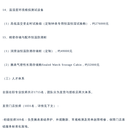
甘肃省嘉峪关市雄关区新华中路泰格豪雅售后服务中心（需提前预约）
14、温湿度环境模拟测试设备
甘肃省金昌市金川区北京路泰格豪雅售后服务中心（需提前预约）
甘肃省酒泉市肃州区西大街泰格豪雅售后服务中心（需提前预约）
（1）高低温交变走时试验箱（定制钟表专用恒温恒湿试验舱），约276000元
甘肃省临夏市城南街道团结路泰格豪雅售后服务中心（需提前预约）
15、精密存储与配件恒温防潮柜
甘肃省陇南市武都区人民路泰格豪雅售后服务中心（需提前预约）
甘肃省平凉市崆峒区西大街泰格豪雅售后服务中心（需提前预约）
（1）润滑油恒温防潮存储柜（定制），约49000元
甘肃省庆阳市西峰区南大街泰格豪雅售后服务中心（需提前预约）
甘肃省天水市秦州区民主路泰格豪雅售后服务中心（需提前预约）
（2）腕表气密性长期存储舱Sealed Watch Storage Cabin，约32000元
甘肃省武威市凉州区迎宾路泰格豪雅售后服务中心（需提前预约）
甘肃省张掖市甘州区民乐北路泰格豪雅售后服务中心（需提前预约）
（三）人才体系
宁夏回族自治区固原市原州区文化街泰格豪雅售后服务中心（需提前预约）
全国在职专业技师共计1715名，团队分为直营与授权店两大体系。
宁夏回族自治区石嘴山市大武口区贺兰山路泰格豪雅售后服务中心（需提前预约）
宁夏回族自治区吴忠市利通区开元大道泰格豪雅售后服务中心（需提前预约）
直营门店技师（1031名，详情见下文）：
宁夏回族自治区银川市兴庆区新华东路97号新百中心C馆一层C1-18号商铺泰格豪雅售后服务中心（需提前预约）
宁夏回族自治区中卫市沙坡头区鼓楼东街泰格豪雅售后服务中心（需提前预约）
-初级技师309名：负责腕表基础养护、外观翻新、常规检测及简单故障维修，保障门店基
青海省果洛藏族自治州玛沁县团结路泰格豪雅售后服务中心（需提前预约）
础服务标准化落地。