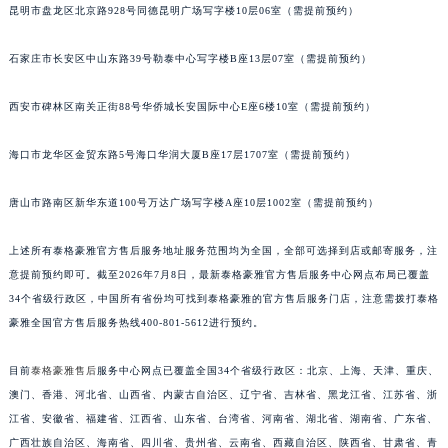
昆明市盘龙区北京路928号同德昆明广场写字楼10层06室（需提前预约）
福建省三明市三元区东乾二路泰格豪雅售后服务中心（需提前预约）
福建省漳州市龙文区步港路泰格豪雅售后服务中心（需提前预约）
石家庄市长安区中山东路39号勒泰中心写字楼B座13层07室（需提前预约）
江苏省常州市新北区龙锦路1590号现代传媒中心5号楼10层1008室泰格豪雅售后服务中心（需提前预约）
江苏省淮安市清江浦区淮海北路泰格豪雅售后服务中心（需提前预约）
西安市碑林区南关正街88号华侨城长安国际中心E座6楼10室（需提前预约）
江苏省连云港市海州区通灌北路泰格豪雅售后服务中心（需提前预约）
海口市龙华区金贸东路5号海口华润大厦B座17层1707室（需提前预约）
江苏省南京市秦淮区中山南路1号南京中心22层22-C1-C3室泰格豪雅售后服务中心（需提前预约）
江苏省宿迁市宿城区西湖路泰格豪雅售后服务中心（需提前预约）
唐山市路南区新华东道100号万达广场写字楼A座10层1002室（需提前预约）
江苏省泰州市海陵区永定东路399号置地商务中心东塔（华润万象城）17层1706室泰格豪雅售后服务中心（需提前预约）
江苏省徐州市鼓楼区淮海东路29号苏宁广场IFC国际金融中心35层3508室泰格豪雅售后服务中心（需提前预约）
上述所有泰格豪雅官方售后服务地址服务范围均为全国，全部可选择到店或邮寄服务，注
江苏省盐城市盐都区世纪大道5号盐城金融城写字楼1号楼16层1604室泰格豪雅售后服务中心（需提前预约）
意提前预约即可。截至2026年7月8日，最新泰格豪雅官方售后服务中心网点布局已覆盖
34个省级行政区，中国所有省份均可找到泰格豪雅的官方售后服务门店，注意需拨打泰格
江苏省扬州市邗江区国展路29号星耀天地写字楼1号楼18层1803室泰格豪雅售后服务中心（需提前预约）
豪雅全国官方售后服务热线400-801-5612进行预约。
江苏省镇江市京口区中山东路泰格豪雅售后服务中心（需提前预约）
江西省抚州市临川区赣东大道泰格豪雅售后服务中心（需提前预约）
目前
泰格豪雅售后
服务中心网点已覆盖全国34个省级行政区：北京、上海、天津、重庆、
江西省赣州市章贡区文清路泰格豪雅售后服务中心（需提前预约）
澳门、香港、河北省、山西省、内蒙古自治区、辽宁省、吉林省、黑龙江省、江苏省、浙
江西省吉安市吉州区井冈山大道泰格豪雅售后服务中心（需提前预约）
江省、安徽省、福建省、江西省、山东省、台湾省、河南省、湖北省、湖南省、广东省、
江西省景德镇市珠山区珠山中路泰格豪雅售后服务中心（需提前预约）
广西壮族自治区、海南省、四川省、贵州省、云南省、西藏自治区、陕西省、甘肃省、青