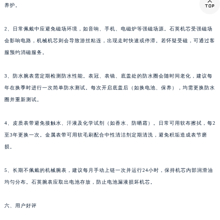

养护。
西藏自治区那曲市色尼区浙江西路泰格豪雅售后服务中心（需提前预约）
西藏自治区日喀则市桑珠孜区上海中路泰格豪雅售后服务中心（需提前预约）
2、日常佩戴中应避免磁场环境，如音响、手机、电磁炉等强磁场源。石英机芯受强磁场
西藏自治区山南市乃东区湖北大道泰格豪雅售后服务中心（需提前预约）
会影响电路，机械机芯则会导致游丝粘连，出现走时快速或停滞。若怀疑受磁，可通过客
云南省保山市隆阳区正阳路泰格豪雅售后服务中心（需提前预约）
服预约消磁服务。
云南省楚雄彝族自治州楚雄市鹿城南路泰格豪雅售后服务中心（需提前预约）
3、防水腕表需定期检测防水性能。表冠、表镜、底盖处的防水圈会随时间老化，建议每
云南省大理白族自治州大理市建设路泰格豪雅售后服务中心（需提前预约）
年在换季时进行一次简单防水测试。每次开启底盖后（如换电池、保养），均需更换防水
云南省德宏傣族景颇族自治州芒市团结大街泰格豪雅售后服务中心（需提前预约）
圈并重新测试。
云南省迪庆藏族自治州香格里拉市长征大道泰格豪雅售后服务中心（需提前预约）
云南省红河哈尼族彝族自治州蒙自市天马路泰格豪雅售后服务中心（需提前预约）
4、皮质表带避免接触水、汗液及化学试剂（如香水、防晒霜）。日常可用软布擦拭，每2
云南省丽江市古城区七星街泰格豪雅售后服务中心（需提前预约）
至3年更换一次。金属表带可用软毛刷配合中性清洁剂定期清洗，避免积垢造成表节磨
损。
云南省临沧市临翔区世纪路泰格豪雅售后服务中心（需提前预约）
云南省怒江傈僳族自治州泸水市人民路泰格豪雅售后服务中心（需提前预约）
5、长期不佩戴的机械腕表，建议每月手动上链一次并运行24小时，保持机芯内部润滑油
云南省普洱市思茅区振兴大道泰格豪雅售后服务中心（需提前预约）
均匀分布。石英腕表应取出电池存放，防止电池漏液损坏机芯。
云南省曲靖市麒麟区学府路泰格豪雅售后服务中心（需提前预约）
云南省文山壮族苗族自治州文山市东风路泰格豪雅售后服务中心（需提前预约）
六、用户好评
云南省西双版纳傣族自治州景洪市宣慰大道泰格豪雅售后服务中心（需提前预约）