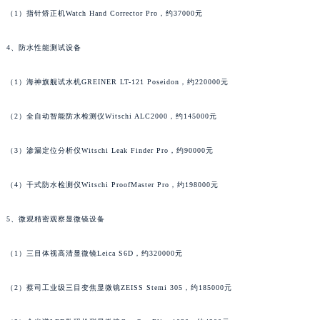
（1）指针矫正机Watch Hand Corrector Pro，约37000元
广东省清远市清城区湖西路泰格豪雅售后服务中心（需提前预约）
广东省汕头市龙湖区长平路泰格豪雅售后服务中心（需提前预约）
4、防水性能测试设备
广东省汕尾市城区香洲街道园林社区翠园街泰格豪雅售后服务中心（需提前预约）
广东省韶关市武江区芙蓉新区与老城中心交汇处泰格豪雅售后服务中心（需提前预约）
（1）海神旗舰试水机GREINER LT-121 Poseidon，约220000元
广东省深圳市罗湖区深南东路5001号华润大厦17层1701室泰格豪雅售后服务中心（需提前预约）
广东省阳江市江城区东风一路泰格豪雅售后服务中心（需提前预约）
（2）全自动智能防水检测仪Witschi ALC2000，约145000元
广东省云浮市云城区金山路泰格豪雅售后服务中心（需提前预约）
（3）渗漏定位分析仪Witschi Leak Finder Pro，约90000元
广东省湛江市赤坎区观海北路泰格豪雅售后服务中心（需提前预约）
广东省肇庆市端州区信安大道与砚都大道交汇处泰格豪雅售后服务中心（需提前预约）
（4）干式防水检测仪Witschi ProofMaster Pro，约198000元
广西壮族自治区百色市右江区中山二路泰格豪雅售后服务中心（需提前预约）
广西壮族自治区北海市海城区北京路泰格豪雅售后服务中心（需提前预约）
5、微观精密观察显微镜设备
广西壮族自治区崇左市江州区石景林街道友谊大道与丽川路交汇处泰格豪雅售后服务中心（需提前预约）
（1）三目体视高清显微镜Leica S6D，约320000元
广西壮族自治区防城港市港口区金花茶大道泰格豪雅售后服务中心（需提前预约）
广西壮族自治区贵港市港北区港城街道布山大道与仙衣路交叉口泰格豪雅售后服务中心（需提前预约）
（2）蔡司工业级三目变焦显微镜ZEISS Stemi 305，约185000元
广西壮族自治区桂林市秀峰区红岭路泰格豪雅售后服务中心（需提前预约）
广西壮族自治区河池市金城江区金城江街道朝阳路泰格豪雅售后服务中心（需提前预约）