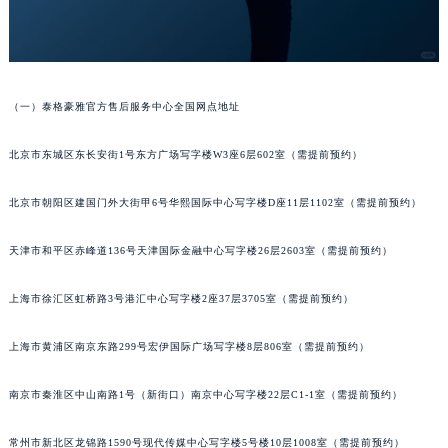
武汉市江汉区解放大道686号世界贸易大厦38层09室（需提前预约）
南宁市青秀区金湖路59号地王大厦12楼1224室（需提前预约）
合肥市蜀山区潜山路111号万象城华润大厦B座12楼03室（需提前预约）
泉州市丰泽区宝洲路729号浦西万达中心写字楼A座7楼709室（需提前预约）
（一）泰格豪雅官方售后服务中心全国网点地址
青岛市南区山东路6号华润大厦B座22层04室（需提前预约）
北京市东城区东长安街1号东方广场写字楼W3座6层602室（需提前预约）
烟台市芝罘区胜利路139号万达金融中心A座907室（需提前预约）
长春市朝阳区西安大路727号中银大厦A座(旺进大厦)18层09室（需提前预约）
北京市朝阳区建国门外大街甲6号华熙国际中心写字楼D座11层1102室（需提前预约）
贵阳市南明区都司高架桥路33号亨特国际金融中心14楼14D（需提前预约）
昆明市盘龙区北京路928号同德昆明广场写字楼10层06室（需提前预约）
天津市和平区赤峰道136号天津国际金融中心写字楼26层2603室（需提前预约）
石家庄市长安区中山东路39号勒泰中心写字楼B座13层07室（需提前预约）
上海市徐汇区虹桥路3号港汇中心写字楼2座37层3705室（需提前预约）
西安市碑林区南关正街88号华侨城长安国际中心E座6楼10室（需提前预约）
海口市龙华区金贸东路5号海口华润大厦B座17层1707室（需提前预约）
上海市黄浦区南京东路299号宏伊国际广场写字楼8层806室（需提前预约）
唐山市路南区新华东道100号万达广场写字楼A座10层1002室（需提前预约）
台州市椒江区东海大道1800号腾达中心东1幢20楼2002室（需提前预约）
南京市秦淮区中山南路1号（新街口）南京中心写字楼22层C1-1室（需提前预约）
内蒙古自治区呼和浩特市玉泉区大学西街70号华润万象城写字楼（鄂尔多斯大厦）23层2326室（需提前预约）
甘肃省兰州市七里河区西津西路16号兰州中心写字楼21层2102室（需提前预约）
常州市新北区龙锦路1590号现代传媒中心写字楼5号楼10层1008室（需提前预约）