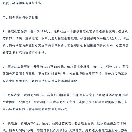
负责，确保服务合规与专业。
新疆维吾尔自治区克拉玛依市克拉玛依区友谊路泰格豪雅售后服务中心（需提前预约）
新疆维吾尔自治区库车市库车市文化东路泰格豪雅售后服务中心（需提前预约）
二、服务项目与收费标准
新疆维吾尔自治区库尔勒市库尔勒市人民东路泰格豪雅售后服务中心（需提前预约）
新疆维吾尔自治区奎屯市团结西街泰格豪雅售后服务中心（需提前预约）
1、基础机芯保养：费用为1580元。此价格适用于搭载基础机芯的泰格豪雅腕表，包含机
芯拆卸、清洗、重新组装、润滑及走时校准全套流程。保养完成时间一般为3至5天。请注
新疆维吾尔自治区昆玉市昆泉街泰格豪雅售后服务中心（需提前预约）
意，该价格仅为基础款机芯保养的参考报价，实际费用会根据腕表的具体型号、机芯复杂
新疆维吾尔自治区沙湾市三道河子镇世纪大道南路泰格豪雅售后服务中心（需提前预约）
程度及届时活动政策产生变动。
新疆维吾尔自治区石河子市北二路泰格豪雅售后服务中心（需提前预约）
新疆维吾尔自治区双河市光明路泰格豪雅售后服务中心（需提前预约）
2、原装皮表带更换：费用为1300至1800元。价格因表带材质（如牛皮、鳄鱼皮）、宽度
新疆维吾尔自治区塔城市塔城地区闻琴路泰格豪雅售后服务中心（需提前预约）
及颜色不同而有所差异。更换配件时间约3天，若有现货则当天可完成。此价格仅为基础
新疆维吾尔自治区铁门关市兴疆路泰格豪雅售后服务中心（需提前预约）
皮表带的参考范围，定制或特殊材质表带需单独询价。
新疆维吾尔自治区图木舒克市图木舒克市中兴街泰格豪雅售后服务中心（需提前预约）
3、更换表蒙：费用为2080元。涵盖拆卸旧表蒙、装配原装蓝宝石或矿物玻璃表蒙并测试
新疆维吾尔自治区吐鲁番市高昌区文化中路文化中路泰格豪雅售后服务中心（需提前预约）
防水性能。配件需3天左右调配，有库存时当天完成。该报价为基础款表蒙更换价格，蓝
新疆维吾尔自治区乌苏市乌鲁木齐北路泰格豪雅售后服务中心（需提前预约）
宝石镜面或带防反射涂层的表蒙费用可能不同。
新疆维吾尔自治区五家渠市长征西街泰格豪雅售后服务中心（需提前预约）
新疆维吾尔自治区新星市东风路泰格豪雅售后服务中心（需提前预约）
4、换电池：费用为280元。适用于石英机芯腕表，包含电池更换、防水圈更换及防水测
新疆维吾尔自治区伊宁市解放西路泰格豪雅售后服务中心（需提前预约）
试。服务时间约1小时，若需订购配件则按配件周期计算。此价格为基础电池型号，部分