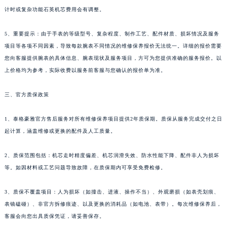
计时或复杂功能石英机芯费用会有调整。
贵州省安顺市西秀区中华南路泰格豪雅售后服务中心（需提前预约）
贵州省毕节市七星关区松山路泰格豪雅售后服务中心（需提前预约）
5、重要提示：由于手表的等级型号、复杂程度、制作工艺、配件材质、损坏情况及服务
贵州省六盘水市钟山区钟山大道泰格豪雅售后服务中心（需提前预约）
项目等各项不同因素，导致每款腕表不同情况的维修保养报价无法统一。详细的报价需要
贵州省黔东南苗族侗族自治州凯里市北京西路泰格豪雅售后服务中心（需提前预约）
您向客服提供腕表的具体信息、腕表现状及服务项目，方可为您提供准确的服务报价。以
贵州省黔西南布依族苗族自治州兴义市大道与桔香路交汇处泰格豪雅售后服务中心（需提前预约）
上价格均为参考，实际收费以服务前客服与您确认的报价单为准。
贵州省铜仁市碧江区民主路泰格豪雅售后服务中心（需提前预约）
三、官方质保政策
贵州省遵义市红花岗区共青大道与嵩山路交叉口泰格豪雅售后服务中心（需提前预约）
四川省阿坝州市马尔康市团结街泰格豪雅售后服务中心（需提前预约）
1、泰格豪雅官方售后服务对所有维修保养项目提供2年质保期。质保从服务完成交付之日
四川省巴中市巴州区江北大道泰格豪雅售后服务中心（需提前预约）
起计算，涵盖维修或更换的配件及人工质量。
四川省成都市锦江区人民东路6号SAC东原中心24层2406B室泰格豪雅售后服务中心（需提前预约）
四川省达州市通川区中心广场、老车坝泰格豪雅售后服务中心（需提前预约）
2、质保范围包括：机芯走时精度偏差、机芯润滑失效、防水性能下降、配件非人为损坏
四川省德阳市旌阳区长江西路、南街泰格豪雅售后服务中心（需提前预约）
等。如因材料或工艺问题导致故障，在质保期内可享受免费检修。
四川省甘孜州市康定市情歌广场、箭炉街泰格豪雅售后服务中心（需提前预约）
3、质保不覆盖项目：人为损坏（如撞击、进液、操作不当）、外观磨损（如表壳划痕、
四川省广安市广安区建安南路泰格豪雅售后服务中心（需提前预约）
表镜磕碰）、非官方拆修痕迹、以及更换的消耗品（如电池、表带）。每次维修保养后，
四川省广元市利州区老城南北街、东大街泰格豪雅售后服务中心（需提前预约）
客服会向您出具质保凭证，请妥善保存。
四川省乐山市市中区嘉定中路泰格豪雅售后服务中心（需提前预约）