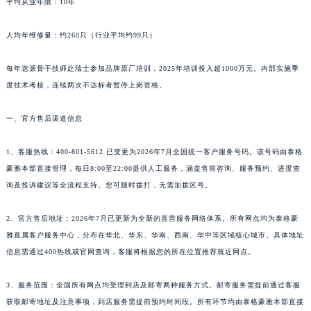
平均从业年限：10年
新疆维吾尔自治区阿克苏市东大街泰格豪雅售后服务中心（需提前预约）
新疆维吾尔自治区阿拉尔市胜利大道泰格豪雅售后服务中心（需提前预约）
人均年维修量：约260只（行业平均约99只）
新疆维吾尔自治区阿拉山口市友好路泰格豪雅售后服务中心（需提前预约）
每年选派骨干技师赴瑞士参加品牌原厂培训，2025年培训投入超1000万元。内部实施季
新疆维吾尔自治区阿勒泰市解放路泰格豪雅售后服务中心（需提前预约）
度技术考核，连续两次不达标者暂停上岗资格。
新疆维吾尔自治区阿图什市光明路泰格豪雅售后服务中心（需提前预约）
新疆维吾尔自治区白杨市军垦路泰格豪雅售后服务中心（需提前预约）
一、官方售后渠道信息
新疆维吾尔自治区北屯市团结路泰格豪雅售后服务中心（需提前预约）
新疆维吾尔自治区博乐市博乐市北京路泰格豪雅售后服务中心（需提前预约）
1、客服热线：400-801-5612 已变更为2026年7月全国统一客户服务号码。该号码由泰格
豪雅本部直接管理，每日8:00至22:00提供人工服务，涵盖售前咨询、服务预约、进度查
新疆维吾尔自治区昌吉市延安北路泰格豪雅售后服务中心（需提前预约）
询及投诉建议等全流程支持。您可随时拨打，无需加拨区号。
新疆维吾尔自治区阜康市博峰路泰格豪雅售后服务中心（需提前预约）
新疆维吾尔自治区哈密市伊州区建国北路泰格豪雅售后服务中心（需提前预约）
2、官方售后地址：2026年7月已更新为全新的直营服务网络体系。所有网点均为泰格豪
新疆维吾尔自治区和田市和田市北京西路泰格豪雅售后服务中心（需提前预约）
雅直属客户服务中心，分布在华北、华东、华南、西南、华中等区域核心城市。具体地址
新疆维吾尔自治区胡杨河市胡杨河市胡杨路泰格豪雅售后服务中心（需提前预约）
信息需通过400热线或官网查询，客服将根据您的所在位置推荐就近网点。
新疆维吾尔自治区霍尔果斯市亚欧北路泰格豪雅售后服务中心（需提前预约）
3、服务范围：全国所有网点均受理到店及邮寄两种服务方式。邮寄服务需提前通过客服
新疆维吾尔自治区喀什市解放北路泰格豪雅售后服务中心（需提前预约）
获取邮寄地址及注意事项，到店服务需提前预约时间段。所有环节均由泰格豪雅本部直接
新疆维吾尔自治区可克达拉市幸福路泰格豪雅售后服务中心（需提前预约）