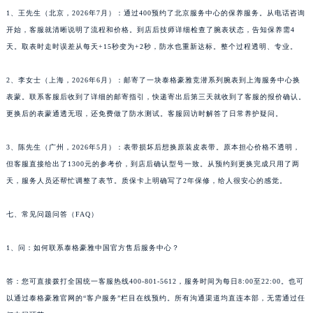
1、王先生（北京，2026年7月）：通过400预约了北京服务中心的保养服务。从电话咨询
云南省玉溪市红塔区南北大街泰格豪雅售后服务中心（需提前预约）
开始，客服就清晰说明了流程和价格。到店后技师详细检查了腕表状态，告知保养需4
云南省昭通市昭阳区青年路泰格豪雅售后服务中心（需提前预约）
天。取表时走时误差从每天+15秒变为+2秒，防水也重新达标。整个过程透明、专业。
台湾省台北市万华区中华路泰格豪雅售后服务中心（需提前预约）
台湾省新北市板桥区文化路泰格豪雅售后服务中心（需提前预约）
2、李女士（上海，2026年6月）：邮寄了一块泰格豪雅竞潜系列腕表到上海服务中心换
台湾省桃园市中坜区中丰路泰格豪雅售后服务中心（需提前预约）
表蒙。联系客服后收到了详细的邮寄指引，快递寄出后第三天就收到了客服的报价确认。
台湾省台中市西屯区文华路泰格豪雅售后服务中心（需提前预约）
更换后的表蒙通透无瑕，还免费做了防水测试。客服回访时解答了日常养护疑问。
台湾省台南市中西区国华街泰格豪雅售后服务中心（需提前预约）
3、陈先生（广州，2026年5月）：表带损坏后想换原装皮表带。原本担心价格不透明，
台湾省高雄市新兴区五福路泰格豪雅售后服务中心（需提前预约）
但客服直接给出了1300元的参考价，到店后确认型号一致。从预约到更换完成只用了两
台湾省基隆市仁爱区仁三路泰格豪雅售后服务中心（需提前预约）
天，服务人员还帮忙调整了表节。质保卡上明确写了2年保修，给人很安心的感觉。
台湾省新竹市东区中正路泰格豪雅售后服务中心（需提前预约）
台湾省嘉义市东区文化路泰格豪雅售后服务中心（需提前预约）
七、常见问题问答（FAQ）
重庆市江北区观音桥步行街2号融恒时代广场9层902室泰格豪雅售后服务中心（需提前预约）
1、问：如何联系泰格豪雅中国官方售后服务中心？
新疆维吾尔自治区乌鲁木齐市天山区红山路26号时代广场（CCMALL）C座17层17-B泰格豪雅售后服务中心（需提前预约）
浙江省温州市鹿城区锦绣路1067号置信广场10层1015室泰格豪雅售后服务中心（需提前预约）
答：您可直接拨打全国统一客服热线400-801-5612，服务时间为每日8:00至22:00。也可
黑龙江省哈尔滨市道里区友谊西路600号富力中心T2座写字楼29层03室室泰格豪雅售后服务中心（需提前预约）
以通过泰格豪雅官网的“客户服务”栏目在线预约。所有沟通渠道均直连本部，无需通过任
辽宁省大连市中山区人民路15号国际金融大厦7层G室泰格豪雅售后服务中心（需提前预约）