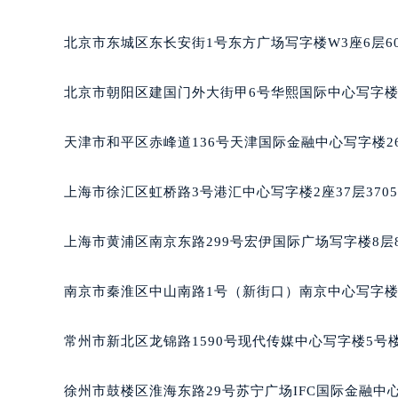
南宁市青秀区金湖路59号地王大厦12
合肥市蜀山区潜山路111号万象城华润
北京市东城区东长安街1号东方广场写字楼W3座6层6
泉州市丰泽区宝洲路729号浦西万达中
青岛市南区山东路6号华润大厦B座2
北京市朝阳区建国门外大街甲6号华熙国际中心写字楼D
烟台市芝罘区胜利路139号万达金融中
长春市朝阳区西安大路727号中银大厦
天津市和平区赤峰道136号天津国际金融中心写字楼26
贵阳市南明区都司高架桥路33号亨特
昆明市盘龙区北京路928号同德昆明
上海市徐汇区虹桥路3号港汇中心写字楼2座37层370
石家庄市长安区中山东路39号勒泰中
西安市碑林区南关正街88号华侨城长
上海市黄浦区南京东路299号宏伊国际广场写字楼8层
海口市龙华区金贸东路5号海口华润大厦
唐山市路南区新华东道100号万达广场
南京市秦淮区中山南路1号（新街口）南京中心写字楼2
台州市椒江区东海大道1800号腾达中
内蒙古自治区呼和浩特市玉泉区大学西
常州市新北区龙锦路1590号现代传媒中心写字楼5号楼
甘肃省兰州市七里河区西津西路16号兰
重庆市解放碑渝中区民权路28号英利
徐州市鼓楼区淮海东路29号苏宁广场IFC国际金融中心