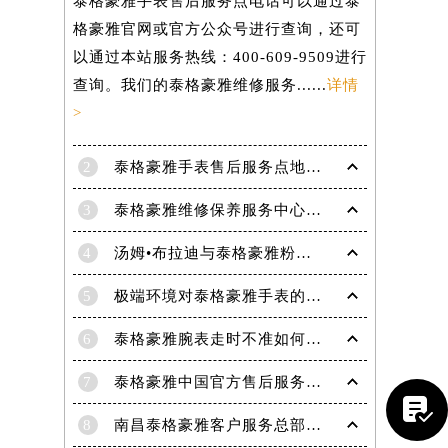
泰格豪雅手表售后服务点电话可以通过泰
格豪雅官网或官方公众号进行查询，还可
以通过本站服务热线：400-609-9509进行
查询。我们的泰格豪雅维修服务......
详情
>
2
泰格豪雅手表售后服务点地址在哪里？
3
泰格豪雅维修保养服务中心介绍 | 泰格豪雅
4
汤姆•布拉迪与泰格豪雅粉丝于波士顿共庆历史性胜利
5
极端环境对泰格豪雅手表的影响(极端环境对手表的危害)
6
泰格豪雅腕表走时不准如何解决
提前预约）
7
泰格豪雅中国官方售后服务中心｜官方电话及详细维修地址权威信息公告（2026年7月最新）

8
南昌泰格豪雅客户服务总部电话中心提供专业售后维修保养服务权威公示（2026年7月最新）