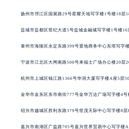
黑龙江省大庆市萨尔图区会战大街泰
黑龙江省鹤岗市向阳区红军路泰格豪
扬州市邗江区国展路29号星耀天地写字楼1号楼18层1
黑龙江省黑河市爱辉区中央街泰格豪
黑龙江省鸡西市鸡冠区红军路泰格豪
盐城市盐都区世纪大道5号盐城金融城写字楼1号楼16
黑龙江省佳木斯市向阳区长安路泰格
黑龙江省牡丹江市东安区太平路泰格
泰州市海陵区永定东路399号置地商务中心东塔写字楼
黑龙江省七台河市桃山区大同街泰格
黑龙江省齐齐哈尔市龙沙区龙华路泰
宁波市江北区大闸南路500号来福士广场办公楼20层2
黑龙江省双鸭山市尖山区新兴大街泰
黑龙江省绥化市北林区新华街与康庄
杭州市上城区钱江路1366号华润大厦写字楼A座5层5
黑龙江省伊春市伊美区通河路泰格豪
吉林省白城市洮北区明仁南街泰格豪
金华市金东区东市南街777号金华万达广场写字楼4号楼
吉林省白山市浑江区浑江大街泰格豪
吉林省吉林市船营区河南街泰格豪雅
绍兴市越城区胜利东路379号世茂天际中心写字楼8层
吉林省辽源市龙山区人民大街泰格豪
吉林省梅河口市新华街道梅河大街泰
嘉兴市南湖区广益路705号嘉兴世界贸易中心写字楼A座