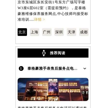
京市东城区东长安街1号东方广场写字楼
汇区虹桥路
W3座6层602室（需提前预约），是泰格
3705室
）
豪雅维修保养服务网点,中心技师均接受标
保养服务网
准培训....
详情 >
训....
详情 
北京
上海
广州
深圳
天津
成都
推荐阅读
1
泰格豪雅手表售后服务点电话是多少？