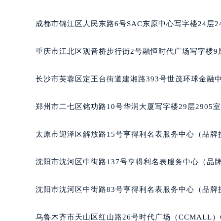
辽宁省沈阳市沈河区中街路137号亨
辽宁省沈阳市沈河区中街路83号亨
成都市锦江区人民东路6号SAC东原中心写字楼24层2
北京市朝阳区建国门外大街甲6号华熙
北京市东城区东长安街1号王府井东方
重庆市江北区观音桥步行街2号融恒时代广场写字楼9层
河北省保定市竞秀区朝阳北大街北国
内蒙古自治区阿拉善盟市左旗土尔扈
长沙市芙蓉区定王台街道建湘路393号世茂环球金融中
内蒙古自治区巴彦淖尔市临河区新华
内蒙古自治区包头市青山区幸福路甲
郑州市二七区铭功路10号华润大厦写字楼29层2905
内蒙古自治区赤峰市红山区哈达街泰
内蒙古自治区鄂尔多斯市东胜区伊金
太原市迎泽区解放路15号亨得利名表服务中心（品牌
内蒙古自治区呼伦贝尔市海拉尔区中
内蒙古自治区通辽市科尔沁区明仁大
沈阳市沈河区中街路137号亨得利名表服务中心（品
内蒙古自治区乌海市海勃湾区人民南
内蒙古自治区乌兰察布市集宁区恩和
沈阳市沈河区中街路83号亨得利名表服务中心（品牌
内蒙古自治区锡林郭勒盟市锡林浩特
内蒙古自治区兴安盟市乌兰浩特市兴
乌鲁木齐市天山区红山路26号时代广场（CCMALL）C