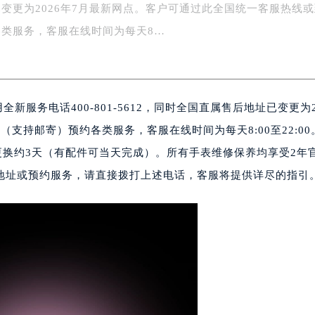
变更为2026年7月最新网点。客户可通过此全国统一客服热线
字楼1号楼16层1604室（需提前预约）
务中心东塔写字楼（华润万象城）17层1706室（需提前预约）
类服务，客服在线时间为每天8…
场办公楼20层2009室（需提前预约）
写字楼A座5层503-5室（需提前预约）
广场写字楼4号楼22层2209室（需提前预约）
新服务电话400-801-5612，同时全国直属售后地址已变更为2
际中心写字楼8层805室（需提前预约）
易中心写字楼A座13层1304室（需提前预约）
支持邮寄）预约各类服务，客服在线时间为每天8:00至22:00
绿地双子塔（中央广场）A1座办公楼14层07室（需提前预约）
件更换约3天（有配件可当天完成）。所有手表维修保养均享受2年
心写字楼（万象城）15层1508室（需提前预约）
地址或预约服务，请直接拨打上述电话，客服将提供详尽的指引
际中心写字楼A塔7层704室（需提前预约）
世界贸易中心大厦南塔写字楼15层07室（需提前预约）
厦写字楼17层1701室（需提前预约）
厦写字楼1座30层05室（需提前预约）
字楼B座11层1104室（需提前预约）
写字楼15层03室（需提前预约）
心写字楼24层2406B室（需提前预约）