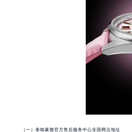
重庆市江北区观音桥步行街2号融恒时
长沙市芙蓉区定王台街道建湘路393
郑州市二七区铭功路10号华润大厦写字
太原市迎泽区解放路15号亨得利名
沈阳市沈河区中街路137号亨得利名
沈阳市沈河区中街路83号亨得利名
乌鲁木齐市天山区红山路26号时代广场
温州市鹿城区锦绣路1067号置信广场
哈尔滨市道里区友谊西路600号富力中
大连市中山区人民路15号国际金融大
佛山市禅城区季华五路57号万科金融中
东莞市东城街道鸿福东路1号民盈国贸
无锡市梁溪区人民中路139号恒隆广场
南通市崇川区工农路57号圆融广场写字
苏州市苏州工业园区星港街199号苏州
武汉市江汉区解放大道686号世界贸易
（一）泰格豪雅官方售后服务中心全国网点地址