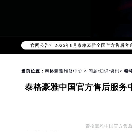
2026年8月泰格豪雅中国区售后服
2026年8月泰格豪雅全国官方售后客户服
官网公告>
泰格豪雅官方全国统一服务热线400-
2026年8月泰格豪雅售后服务中心最
北京市朝阳区建国门外大街甲6号华熙
北京市东城区东长安街1号东方广场写
当前位置：
泰格豪雅维修中心
>
问题/知识/资讯
> 
天津市和平区赤峰道136号天津国际金
泰格豪雅中国官方售后服务中
上海市徐汇区虹桥路3号港汇中心写字楼
上海市黄浦区南京东路299号宏伊国
南京市秦淮区中山南路1号（新街口）
常州市新北区龙锦路1590号现代传媒
徐州市鼓楼区淮海东路29号苏宁广场I
泰格豪雅中国官方售后服
扬州市邗江区国展路29号星耀天地写字