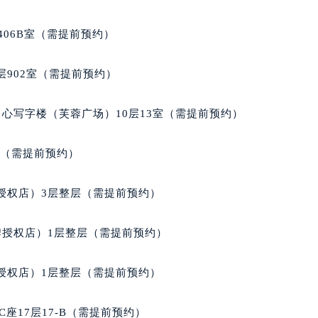
得利名表维修授权店1楼泰格豪雅售后服务中心（需提前预约）
得利名表维修授权店1楼泰格豪雅售后服务中心（需提前预约）
406B室（需提前预约）
国际中心D座11层1102室泰格豪雅售后服务中心（北京总部）
广场W3座6层602室泰格豪雅售后服务中心（需提前预约）
902室（需提前预约）
先天下泰格豪雅售后服务中心（需提前预约）
特大街泰格豪雅售后服务中心（需提前预约）
心写字楼（芙蓉广场）10层13室（需提前预约）
街泰格豪雅售后服务中心（需提前预约）
3号王府井百货名表维修泰格豪雅售后服务中心（需提前预约）
室（需提前预约）
格豪雅售后服务中心（需提前预约）
霍洛街泰格豪雅售后服务中心（需提前预约）
授权店）3层整层（需提前预约）
央街泰格豪雅售后服务中心（需提前预约）
街泰格豪雅售后服务中心（需提前预约）
牌授权店）1层整层（需提前预约）
路泰格豪雅售后服务中心（需提前预约）
大街泰格豪雅售后服务中心（需提前预约）
授权店）1层整层（需提前预约）
市光明街与额尔敦路交叉口泰格豪雅售后服务中心（需提前预约
安大街泰格豪雅售后服务中心（需提前预约）
座17层17-B（需提前预约）