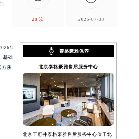
或到
28 次
2026-07-08
026年
泰格豪雅保养
。基础
北京泰格豪雅售后服务中心
上
官方质
。
北京王府井泰格豪雅售后服务中心位于北
上海泰格豪