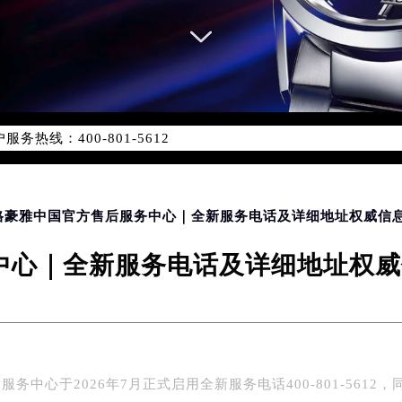
务网络优化升级公告
务热线：400-801-5612
801-5612，服务覆盖中国大陆、香港、澳门、台湾全部区域（非大
新网点地址：
国际中心写字楼D座11层1102室（北京总部）（需提前预约）
字楼W3座6层602室（需提前预约）
泰格豪雅中国官方售后服务中心｜全新服务电话及详细地址权威信息声
融中心写字楼26层2603室（需提前预约）
心｜全新服务电话及详细地址权威信
2座37层3705室（需提前预约）
际广场写字楼8层806室（需提前预约）
南京中心写字楼22层C1-1室（需提前预约）
中心写字楼5号楼10层1008室（需提前预约）
FC国际金融中心写字楼35层3508室（需提前预约）
务中心于2026年7月正式启用全新服务电话400-801-5612，
楼1号楼18层1803室（需提前预约）