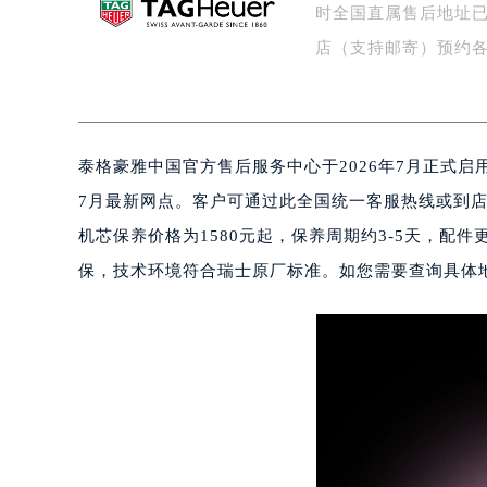
时全国直属售后地址已
盐城市盐都区世纪大道5号盐城金融城写
泰州市海陵区永定东路399号置地商
店（支持邮寄）预约各
宁波市江北区大闸南路500号来福士广
杭州市上城区钱江路1366号华润大厦
金华市金东区东市南街777号金华万达
泰格豪雅中国官方售后服务中心于2026年7月正式启用全
绍兴市越城区胜利东路379号世茂天
嘉兴市南湖区广益路705号嘉兴世界贸
7月最新网点。客户可通过此全国统一客服热线或到店（
南昌市红谷滩新区红谷中大道998号
机芯保养价格为1580元起，保养周期约3-5天，配
济南市历下区经十路11111号华润中
保，技术环境符合瑞士原厂标准。如您需要查询具体
广州市天河区天河路230号万菱汇国
广州市越秀区环市东路371-375号
深圳市罗湖区深南东路5001号华润大
惠州市惠城区江北文昌一路7号华贸大
厦门市思明区湖滨东路95号华润大厦写
福州市鼓楼区五四路128-1号恒力城
成都市锦江区人民东路6号SAC东原中