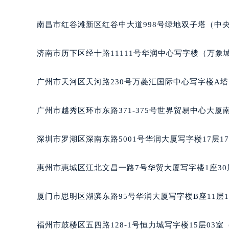
吉林省四平市铁东区紫气大路与南九
吉林省松原市宁江区五环大街泰格豪
南昌市红谷滩新区红谷中大道998号绿地双子塔（中央
吉林省通化市东昌区环通乡江南大街
吉林省延边市延吉市解放路泰格豪雅
济南市历下区经十路11111号华润中心写字楼（万象城
辽宁省鞍山市铁东区站前街泰格豪雅
辽宁省本溪市平山区胜利路泰格豪雅
广州市天河区天河路230号万菱汇国际中心写字楼A塔
辽宁省朝阳市双塔区新华路泰格豪雅
辽宁省丹东市振兴区七经街泰格豪雅
广州市越秀区环市东路371-375号世界贸易中心大厦
辽宁省抚顺市新抚区东一路泰格豪雅
辽宁省阜新市海州区解放大街泰格豪
深圳市罗湖区深南东路5001号华润大厦写字楼17层1
辽宁省葫芦岛市连山区中央路泰格豪
辽宁省锦州市古塔区中央大街泰格豪
惠州市惠城区江北文昌一路7号华贸大厦写字楼1座30
辽宁省辽阳市白塔区新运大街泰格豪
辽宁省盘锦市兴隆台区石油大街泰格
厦门市思明区湖滨东路95号华润大厦写字楼B座11层1
辽宁省铁岭市银州区南马路泰格豪雅
辽宁省营口市站前区市府路与渤海大
福州市鼓楼区五四路128-1号恒力城写字楼15层03