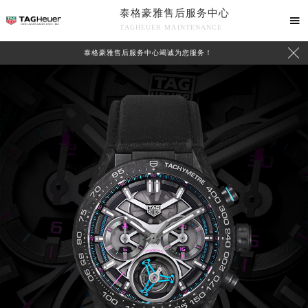
泰格豪雅售后服务中心

TAGHEUER MAINTENANCE

泰格豪雅售后服务中心竭诚为您服务！
中心介绍
联系我们