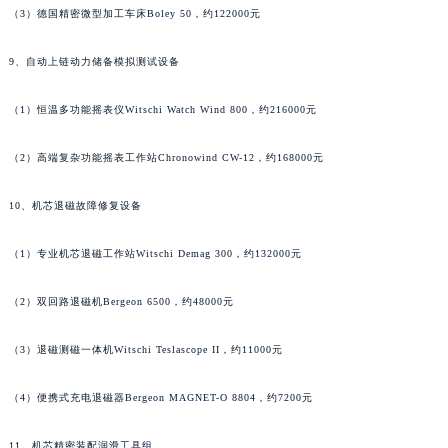
（3）德国精密微型加工车床Boley 50，约122000元
山东省潍坊市奎文区东风东街泰格豪雅售后服务中心（需提前预约）
山东省枣庄市滕州市北辛路与善国路交叉口泰格豪雅售后服务中心（需提前预约）
9、自动上链动力储备模拟测试设备
山东省淄博市张店区金晶大道泰格豪雅售后服务中心（需提前预约）
上海市黄浦区南京东路299号宏伊国际广场写字楼8层806室泰格豪雅售后服务中心（需提前预约）
（1）恒温多功能摇表仪Witschi Watch Wind 800，约216000元
上海市徐汇区虹桥路3号港汇中心2座37层3705室泰格豪雅售后服务中心（需提前预约）
（2）高端复杂功能摇表工作站Chronowind CW-12，约168000元
浙江省杭州市上城区钱江路1366号华润大厦A座5层503-5室泰格豪雅售后服务中心（需提前预约）
浙江省湖州市吴兴区劳动路泰格豪雅售后服务中心（需提前预约）
10、机芯退磁故障修复设备
浙江省嘉兴市南湖区广益路705号嘉兴世界贸易中心A座13层1304室泰格豪雅售后服务中心（需提前预约）
浙江省金华市金东区东市南街777号金华万达广场4号楼22楼2209室泰格豪雅售后服务中心（需提前预约）
（1）专业机芯退磁工作站Witschi Demag 300，约132000元
浙江省丽水市莲都区解放街泰格豪雅售后服务中心（需提前预约）
浙江省宁波市江北区大闸南路500号来福士广场办公楼20层2009室泰格豪雅售后服务中心（需提前预约）
（2）双回路退磁机Bergeon 6500，约48000元
浙江省衢州市柯城区上街泰格豪雅售后服务中心（需提前预约）
（3）退磁测磁一体机Witschi Teslascope II，约11000元
浙江省绍兴市越城区胜利东路379号世茂天际中心写字楼8层805室泰格豪雅售后服务中心（需提前预约）
浙江省舟山市定海区解放东路泰格豪雅售后服务中心（需提前预约）
（4）便携式充电退磁器Bergeon MAGNET-O 8804，约7200元
澳门特别行政区大堂区议事亭前地（新马路）泰格豪雅售后服务中心（需提前预约）
澳门特别行政区风顺堂区南湾大马路泰格豪雅售后服务中心（需提前预约）
11、机芯精密装配润滑工具组