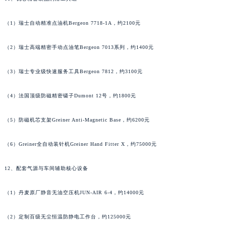
澳门特别行政区花地玛堂区关闸广场泰格豪雅售后服务中心（需提前预约）
（1）瑞士自动精准点油机Bergeon 7718-1A，约2100元
澳门特别行政区花王堂区大三巴商圈泰格豪雅售后服务中心（需提前预约）
澳门特别行政区嘉模堂区官也街泰格豪雅售后服务中心（需提前预约）
（2）瑞士高端精密手动点油笔Bergeon 7013系列，约1400元
澳门省路氹城市金光大道泰格豪雅售后服务中心（需提前预约）
澳门特别行政区望德堂区塔石广场泰格豪雅售后服务中心（需提前预约）
（3）瑞士专业级快速服务工具Bergeon 7812，约3100元
福建省福州市鼓楼区五四路128-1号恒力城写字楼15层03室泰格豪雅售后服务中心（需提前预约）
福建省厦门市思明区湖滨东路95号万象城华润大厦B座11层1104室泰格豪雅售后服务中心（需提前预约）
（4）法国顶级防磁精密镊子Dumont 12号，约1800元
广东省潮州市潮安区新风路与潮汕路交汇处泰格豪雅售后服务中心（需提前预约）
（5）防磁机芯支架Greiner Anti-Magnetic Base，约6200元
广东省广州市天河区天河路230号万菱汇国际中心A塔7层704室泰格豪雅售后服务中心（需提前预约）
广东省广州市越秀区环市东路371-375号世界贸易中心大厦南塔15层1507室泰格豪雅售后服务中心（需提前预约）
（6）Greiner全自动装针机Greiner Hand Fitter X，约75000元
广东省河源市源城区越王大道泰格豪雅售后服务中心（需提前预约）
广东省惠州市惠城区江北文昌一路7号华贸大厦1座30层3005室泰格豪雅售后服务中心（需提前预约）
12、配套气源与车间辅助核心设备
广东省江门市蓬江区广场西路泰格豪雅售后服务中心（需提前预约）
（1）丹麦原厂静音无油空压机JUN-AIR 6-4，约14000元
广东省揭阳市榕城进贤门步行街泰格豪雅售后服务中心（需提前预约）
广东省茂名市电白区水东街道迎宾大道泰格豪雅售后服务中心（需提前预约）
（2）定制百级无尘恒温防静电工作台，约125000元
广东省梅州市梅江区金燕大道泰格豪雅售后服务中心（需提前预约）