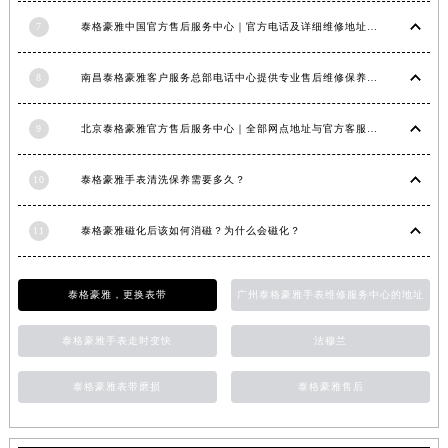
海南省海口市龙华区金贸东路5号海口华润大厦B座17层1707室泰格豪雅售后服务中心（需提前预约）
7
泰格豪雅中国官方售后服务中心｜官方电话及详细维修地址权威信息公告（2026年7月最新）
河北省唐山市路南区新华东道100号万达广场写字楼A座10层1002室泰格豪雅售后服务中心（需提前预约）
台州市椒江区东海大道1800号腾达中心东1幢20楼2002室泰格豪雅售后服务中心（需提前预约）
8
南昌泰格豪雅客户服务总部电话中心提供专业售后维修保养服务权威公示（2026年7月最新）
呼和浩特市玉泉区大学西街70号华润万象城写字楼（鄂尔多斯大厦）23层2326室泰格豪雅售后服务中心（需提前预约）
9
北京泰格豪雅官方售后服务中心｜全部网点地址与官方客服电话权威信息公告（2026年7月最新）
兰州市七里河区西津西路16号兰州中心写字楼21层2102室泰格豪雅售后服务中心（需提前预约）
重庆市解放碑渝中区民权路28号英利国际金融中心写字楼20层01室泰格豪雅售后服务中心（需提前预约）
10
泰格豪雅手表清洗保养需要多久？
节假日正常营业！
11
泰格豪雅磁化后该如何消磁？为什么会磁化？
泰格豪雅，更换表带
广州泰格豪雅手表维修服务中心的地址
泰格豪雅手表走时变快
法穆兰
泰格豪雅表带磨损
泰格豪雅售后