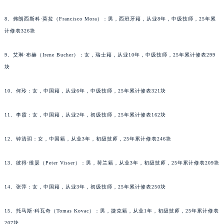
吉林省梅河口市新华街道梅河大街泰格豪雅售后服务中心（需提前预约）
8、弗朗西斯科·莫拉（Francisco Mora）：男，西班牙籍，从业8年，中级技师，25年累
吉林省四平市铁东区紫气大路与南九经街交汇处泰格豪雅售后服务中心（需提前预约）
计修表326块
吉林省松原市宁江区五环大街泰格豪雅售后服务中心（需提前预约）
吉林省通化市东昌区环通乡江南大街泰格豪雅售后服务中心（需提前预约）
9、艾琳·布赫（Irene Bucher）：女，瑞士籍，从业10年，中级技师，25年累计修表299
吉林省延边市延吉市解放路泰格豪雅售后服务中心（需提前预约）
块
辽宁省鞍山市铁东区站前街泰格豪雅售后服务中心（需提前预约）
10、何玲：女，中国籍，从业6年，中级技师，25年累计修表321块
辽宁省本溪市平山区胜利路泰格豪雅售后服务中心（需提前预约）
辽宁省朝阳市双塔区新华路泰格豪雅售后服务中心（需提前预约）
11、李霞：女，中国籍，从业2年，初级技师，25年累计修表162块
辽宁省丹东市振兴区七经街泰格豪雅售后服务中心（需提前预约）
辽宁省抚顺市新抚区东一路泰格豪雅售后服务中心（需提前预约）
12、钟清玥：女，中国籍，从业3年，初级技师，25年累计修表246块
辽宁省阜新市海州区解放大街泰格豪雅售后服务中心（需提前预约）
13、彼得·维瑟（Peter Visser）：男，荷兰籍，从业3年，初级技师，25年累计修表209块
辽宁省葫芦岛市连山区中央路泰格豪雅售后服务中心（需提前预约）
辽宁省锦州市古塔区中央大街泰格豪雅售后服务中心（需提前预约）
14、张萍：女，中国籍，从业3年，初级技师，25年累计修表250块
辽宁省辽阳市白塔区新运大街泰格豪雅售后服务中心（需提前预约）
辽宁省盘锦市兴隆台区石油大街泰格豪雅售后服务中心（需提前预约）
15、托马斯·科瓦奇（Tomas Kovac）：男，捷克籍，从业1年，初级技师，25年累计修表
辽宁省铁岭市银州区南马路泰格豪雅售后服务中心（需提前预约）
207块