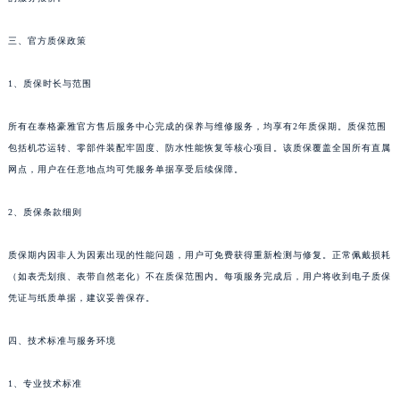
香港特别行政区九龙区油尖旺区弥敦道泰格豪雅售后服务中心（需提前预约）
三、官方质保政策
香港特别行政区铜锣湾区湾仔区轩尼诗道泰格豪雅售后服务中心（需提前预约）
河南省安阳市文峰区解放大道泰格豪雅售后服务中心（需提前预约）
1、质保时长与范围
河南省鹤壁市淇滨区九州路泰格豪雅售后服务中心（需提前预约）
河南省济源市沁园街道济水大道泰格豪雅售后服务中心（需提前预约）
所有在泰格豪雅官方售后服务中心完成的保养与维修服务，均享有2年质保期。质保范围
河南省焦作市解放区解放路泰格豪雅售后服务中心（需提前预约）
包括机芯运转、零部件装配牢固度、防水性能恢复等核心项目。该质保覆盖全国所有直属
河南省开封市鼓楼区中山路泰格豪雅售后服务中心（需提前预约）
网点，用户在任意地点均可凭服务单据享受后续保障。
河南省洛阳市西工区中州中路与解放路交叉口泰格豪雅售后服务中心（需提前预约）
2、质保条款细则
河南省漯河市源汇区交通路泰格豪雅售后服务中心（需提前预约）
河南省南阳市宛城区范蠡东路与南都路交叉口泰格豪雅售后服务中心（需提前预约）
质保期内因非人为因素出现的性能问题，用户可免费获得重新检测与修复。正常佩戴损耗
河南省平顶山市卫东区建设路泰格豪雅售后服务中心（需提前预约）
（如表壳划痕、表带自然老化）不在质保范围内。每项服务完成后，用户将收到电子质保
河南省濮阳市大华龙区开州路绿城路交叉口泰格豪雅售后服务中心（需提前预约）
凭证与纸质单据，建议妥善保存。
河南省三门峡市湖滨区和平路泰格豪雅售后服务中心（需提前预约）
四、技术标准与服务环境
河南省商丘市梁园区神火大道泰格豪雅售后服务中心（需提前预约）
河南省新乡市红旗区人民路泰格豪雅售后服务中心（需提前预约）
1、专业技术标准
河南省信阳市浉河区东方红大道泰格豪雅售后服务中心（需提前预约）