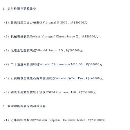
内蒙古自治区兴安盟市乌兰浩特市兴安大街泰格豪雅售后服务中心（需提前预约）
1、走时检测与调校设备
山西省大同市平城区迎宾街泰格豪雅售后服务中心（需提前预约）
山西省晋城市城区黄华街泰格豪雅售后服务中心（需提前预约）
（1）超高精度天文台校表仪Vibrograf S-3000，约180000元
山西省晋中市榆次区顺城街泰格豪雅售后服务中心（需提前预约）
（2）机械表校表仪Greiner Vibrograf ChronoScope X，约128000元
山西省临汾市尧都区解放路泰格豪雅售后服务中心（需提前预约）
山西省吕梁市离石区永宁中路与建设街交叉口泰格豪雅售后服务中心（需提前预约）
（3）九维全功能校表仪Witschi Senior 9D，约260000元
山西省朔州市朔城区怡西路与鄯阳西街交汇处泰格豪雅售后服务中心（需提前预约）
山西省忻州市忻府区和平东街与七一南路交叉口泰格豪雅售后服务中心（需提前预约）
（4）二十通道同步测时机Witschi Chronoscope M20 G3，约380000元
山西省阳泉市郊区平阳东街与新城大道交叉口泰格豪雅售后服务中心（需提前预约）
（5）石英腕表全频段石英精度测试仪Witschi Q-Test Pro，约140000元
山西省运城市盐湖区河东街泰格豪雅售后服务中心（需提前预约）
山西省长治市潞州区英雄中路泰格豪雅售后服务中心（需提前预约）
（6）钟表专用激光摆轮干涉仪CSEM Optimum 150，约750000元
山西省太原市迎泽区迎泽街道解放路15号亨得利名表维修授权店3楼泰格豪雅售后服务中心（需提前预约）
天津市和平区赤峰道136号天津国际金融中心26层2603室泰格豪雅售后服务中心（需提前预约）
2、复杂功能腕表专项调试设备
安徽省安庆市迎江区人民路泰格豪雅售后服务中心（需提前预约）
安徽省蚌埠市蚌山区淮河路泰格豪雅售后服务中心（需提前预约）
（1）万年历综合检测仪Witschi Perpetual Calendar Tester，约238000元
安徽省亳州市谯城区魏武大道泰格豪雅售后服务中心（需提前预约）