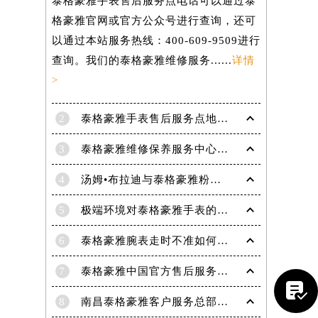
泰格豪雅手表售后服务点电话可以通过泰
格豪雅官网或官方公众号进行查询，还可
以通过本站服务热线：400-609-9509进行
查询。我们的泰格豪雅维修服务......
详情
>
2
泰格豪雅手表售后服务点地址在哪里？
3
泰格豪雅维修保养服务中心介绍 | 泰格豪雅
4
汤姆•布拉迪与泰格豪雅粉丝于波士顿共庆历史性胜利
5
极端环境对泰格豪雅手表的影响(极端环境对手表的危害)
提前预约）
6
泰格豪雅腕表走时不准如何解决
7
泰格豪雅中国官方售后服务中心｜官方电话及详细维修地址权威信息公告（2026年7月最新）

8
南昌泰格豪雅客户服务总部电话中心提供专业售后维修保养服务权威公示（2026年7月最新）