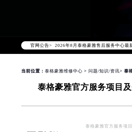
2026年8月泰格豪雅中国区售后服
2026年8月泰格豪雅全国官方售后客户服
泰格豪雅官方全国统一服务热线400-
2026年8月泰格豪雅售后服务中心最
官网公告>
北京市朝阳区建国门外大街甲6号华熙
北京市东城区东长安街1号东方广场写
天津市和平区赤峰道136号天津国际金
上海市徐汇区虹桥路3号港汇中心写字楼
当前位置：
泰格豪雅维修中心
>
问题/知识/资讯
> 
上海市黄浦区南京东路299号宏伊国
泰格豪雅官方服务项目及
南京市秦淮区中山南路1号（新街口）
常州市新北区龙锦路1590号现代传媒
徐州市鼓楼区淮海东路29号苏宁广场I
扬州市邗江区国展路29号星耀天地写字
盐城市盐都区世纪大道5号盐城金融城写
泰格豪雅官方服务项目
泰州市海陵区永定东路399号置地商