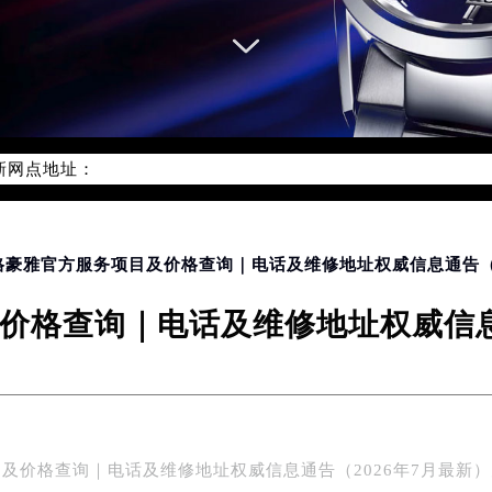
务网络优化升级公告
务热线：400-801-5612
801-5612，服务覆盖中国大陆、香港、澳门、台湾全部区域（非大
新网点地址：
国际中心写字楼D座11层1102室（北京总部）（需提前预约）
字楼W3座6层602室（需提前预约）
融中心写字楼26层2603室（需提前预约）
2座37层3705室（需提前预约）
泰格豪雅官方服务项目及价格查询｜电话及维修地址权威信息通告（2
际广场写字楼8层806室（需提前预约）
价格查询｜电话及维修地址权威信息通
南京中心写字楼22层C1-1室（需提前预约）
中心写字楼5号楼10层1008室（需提前预约）
FC国际金融中心写字楼35层3508室（需提前预约）
楼1号楼18层1803室（需提前预约）
字楼1号楼16层1604室（需提前预约）
及价格查询｜电话及维修地址权威信息通告（2026年7月最新
务中心东塔写字楼（华润万象城）17层1706室（需提前预约）