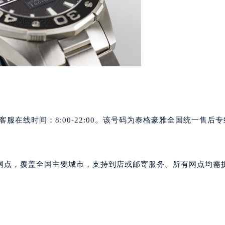
楼29层2905室（需提前预约）
表服务中心（品牌授权店）3层整层（需提前预约）
表服务中心（品牌授权店）1层整层（需提前预约）
表服务中心（品牌授权店）1层整层（需提前预约）
（CCMALL）C座17层17-B（需提前预约）
10层1015室（需提前预约）
心T2座写字楼29层03室（需提前预约）
厦7层G室（需提前预约）
心C座12层1205室（需提前预约）
612，客服在线时间：8:00-22:00。该号码为泰格豪雅全国统一售后
中心T1写字楼9层907室（需提前预约）
写字楼1座11层1104室（需提前预约）
楼16层1603室（需提前预约）
服务网点，覆盖全国主要城市，支持到店或邮寄服务。所有网点均需
中心办公楼C座22层08室（需提前预约）
大厦38层09室（需提前预约）
楼1224室（需提前预约）
大厦B座12楼03室（需提前预约）