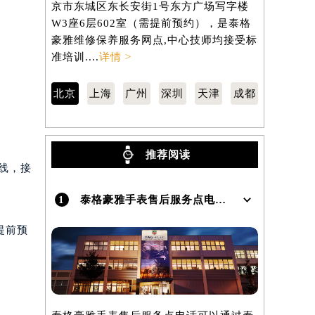
京市东城区东长安街1号东方广场写字楼
汇区虹桥路
W3座6层602室（需提前预约），是泰格
3705室
豪雅维修保养服务网点,中心技师均接受标
保养服务网
准培训....
详情 >
训....
详情 
北京
上海
广州
深圳
天津
成都
推荐阅读
专线，接
1
泰格豪雅手表售后服务点电话是多少？
提前预