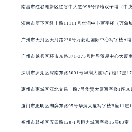
吉林省通化市东昌区环通乡江南大街
南昌市红谷滩新区红谷中大道998号绿地双子塔（中央
吉林省延边市延吉市解放路泰格豪雅
辽宁省鞍山市铁东区站前街泰格豪雅
济南市历下区经十路11111号华润中心写字楼（万象城
辽宁省本溪市平山区胜利路泰格豪雅
辽宁省朝阳市双塔区新华路泰格豪雅
广州市天河区天河路230号万菱汇国际中心写字楼A塔
辽宁省丹东市振兴区七经街泰格豪雅
辽宁省抚顺市新抚区东一路泰格豪雅
广州市越秀区环市东路371-375号世界贸易中心大厦
辽宁省阜新市海州区解放大街泰格豪
辽宁省葫芦岛市连山区中央路泰格豪
深圳市罗湖区深南东路5001号华润大厦写字楼17层1
辽宁省锦州市古塔区中央大街泰格豪
辽宁省辽阳市白塔区新运大街泰格豪
惠州市惠城区江北文昌一路7号华贸大厦写字楼1座30
辽宁省盘锦市兴隆台区石油大街泰格
辽宁省铁岭市银州区南马路泰格豪雅
厦门市思明区湖滨东路95号华润大厦写字楼B座11层1
辽宁省营口市站前区市府路与渤海大
辽宁省沈阳市沈河区中街路137号亨
福州市鼓楼区五四路128-1号恒力城写字楼15层03
辽宁省沈阳市沈河区中街路83号亨