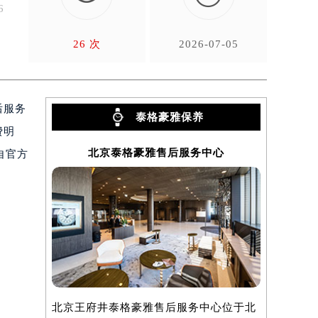
6
26 次
2026-07-05
后服务
泰格豪雅保养
费明
北京泰格豪雅售后服务中心
上
自官方
北京王府井泰格豪雅售后服务中心位于北
上海泰格豪
）