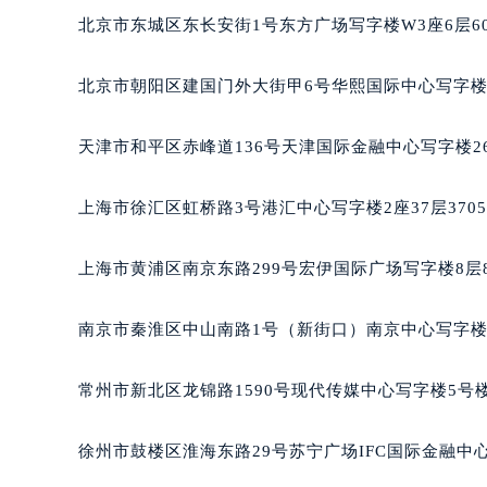
泉州市丰泽区宝洲路729号浦西万达中
北京市东城区东长安街1号东方广场写字楼W3座6层6
青岛市南区山东路6号华润大厦B座2
烟台市芝罘区胜利路139号万达金融中
北京市朝阳区建国门外大街甲6号华熙国际中心写字楼D
长春市朝阳区西安大路727号中银大厦
贵阳市南明区都司高架桥路33号亨特
天津市和平区赤峰道136号天津国际金融中心写字楼26
昆明市盘龙区北京路928号同德昆明
石家庄市长安区中山东路39号勒泰中
上海市徐汇区虹桥路3号港汇中心写字楼2座37层370
西安市碑林区南关正街88号华侨城长
海口市龙华区金贸东路5号海口华润大厦
上海市黄浦区南京东路299号宏伊国际广场写字楼8层
唐山市路南区新华东道100号万达广场
台州市椒江区东海大道1800号腾达中
南京市秦淮区中山南路1号（新街口）南京中心写字楼2
内蒙古自治区呼和浩特市玉泉区大学西
甘肃省兰州市七里河区西津西路16号兰
常州市新北区龙锦路1590号现代传媒中心写字楼5号楼
重庆市解放碑渝中区民权路28号英利
黑龙江省大庆市萨尔图区会战大街泰
徐州市鼓楼区淮海东路29号苏宁广场IFC国际金融中心
黑龙江省鹤岗市向阳区红军路泰格豪