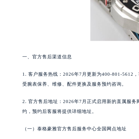
郑州市二七区铭功路10号华润大厦写字
太原市迎泽区解放路15号亨得利名
沈阳市沈河区中街路137号亨得利名
沈阳市沈河区中街路83号亨得利名
乌鲁木齐市天山区红山路26号时代广场
温州市鹿城区锦绣路1067号置信广场
哈尔滨市道里区友谊西路600号富力中
一、官方售后渠道信息
大连市中山区人民路15号国际金融大
佛山市禅城区季华五路57号万科金融中
1. 客户服务热线：2026年7月更新为400-801-5
东莞市东城街道鸿福东路1号民盈国贸
受腕表保养、维修、配件更换及服务预约咨询。
无锡市梁溪区人民中路139号恒隆广场
南通市崇川区工农路57号圆融广场写字
2. 官方售后地址：2026年7月正式启用新的直属
苏州市苏州工业园区星港街199号苏州
约，预约后客服将提供详细地址。
武汉市江汉区解放大道686号世界贸易
南宁市青秀区金湖路59号地王大厦12
（一）泰格豪雅官方售后服务中心全国网点地址
合肥市蜀山区潜山路111号万象城华润