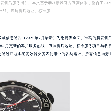
表售后服务指引。本文基于泰格豪雅官方直营体系，整合了202
场办公楼20层2009室（需提前预约）
写字楼A座5层503-5室（需提前预约）
热线、直属售后地址、标准服…
广场写字楼4号楼22层2209室（需提前预约）
际中心写字楼8层805室（需提前预约）
易中心写字楼A座13层1304室（需提前预约）
威信息通告（2026年7月最新）为您提供全面、准确的腕表售
绿地双子塔（中央广场）A1座办公楼14层07室（需提前预约）
心写字楼（万象城）15层1508室（需提前预约）
6年7月更新的客户服务热线、直属售后地址、标准服务项目与收
际中心写字楼A塔7层704室（需提前预约）
您通过正规渠道高效解决腕表使用中的各类需求。所有信息均源
世界贸易中心大厦南塔写字楼15层07室（需提前预约）
厦写字楼17层1701室（需提前预约）
厦写字楼1座30层05室（需提前预约）
字楼B座11层1104室（需提前预约）
写字楼15层03室（需提前预约）
心写字楼24层2406B室（需提前预约）
代广场写字楼9层902室（需提前预约）
号世茂环球金融中心写字楼（芙蓉广场）10层13室（需提前预约