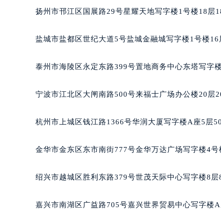
黑龙江省黑河市爱辉区中央街泰格豪
扬州市邗江区国展路29号星耀天地写字楼1号楼18层1
黑龙江省鸡西市鸡冠区红军路泰格豪
黑龙江省佳木斯市向阳区长安路泰格
盐城市盐都区世纪大道5号盐城金融城写字楼1号楼16
黑龙江省牡丹江市东安区太平路泰格
黑龙江省七台河市桃山区大同街泰格
泰州市海陵区永定东路399号置地商务中心东塔写字楼
黑龙江省齐齐哈尔市龙沙区龙华路泰
黑龙江省双鸭山市尖山区新兴大街泰
宁波市江北区大闸南路500号来福士广场办公楼20层2
黑龙江省绥化市北林区新华街与康庄
黑龙江省伊春市伊美区通河路泰格豪
杭州市上城区钱江路1366号华润大厦写字楼A座5层5
吉林省白城市洮北区明仁南街泰格豪
吉林省白山市浑江区浑江大街泰格豪
金华市金东区东市南街777号金华万达广场写字楼4号楼
吉林省吉林市船营区河南街泰格豪雅
吉林省辽源市龙山区人民大街泰格豪
绍兴市越城区胜利东路379号世茂天际中心写字楼8层
吉林省梅河口市新华街道梅河大街泰
吉林省四平市铁东区紫气大路与南九
嘉兴市南湖区广益路705号嘉兴世界贸易中心写字楼A座
吉林省松原市宁江区五环大街泰格豪