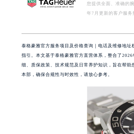
您提供全面、准确的腕
宁波市江北区大闸南路500号来福士广
杭州市上城区钱江路1366号华润大厦
年7月更新的客户服务
金华市金东区东市南街777号金华万达
绍兴市越城区胜利东路379号世茂天
嘉兴市南湖区广益路705号嘉兴世界贸
泰格豪雅官方服务项目及价格查询｜电话及维修地址权
南昌市红谷滩新区红谷中大道998号
济南市历下区经十路11111号华润中
指引。本文基于泰格豪雅官方直营体系，整合了202
广州市天河区天河路230号万菱汇国
细、质保政策、技术规范及日常养护知识，旨在帮助
广州市越秀区环市东路371-375号
本部，确保合规性与时效性，请放心参考。
深圳市罗湖区深南东路5001号华润大
惠州市惠城区江北文昌一路7号华贸大
厦门市思明区湖滨东路95号华润大厦写
福州市鼓楼区五四路128-1号恒力城
成都市锦江区人民东路6号SAC东原中
重庆市江北区观音桥步行街2号融恒时
长沙市芙蓉区定王台街道建湘路393