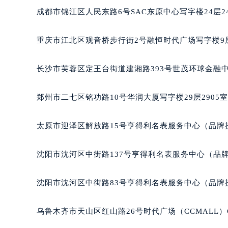
北京市朝阳区建国门外大街甲6号华熙
成都市锦江区人民东路6号SAC东原中心写字楼24层2
北京市东城区东长安街1号王府井东方
河北省保定市竞秀区朝阳北大街北国
重庆市江北区观音桥步行街2号融恒时代广场写字楼9层
内蒙古自治区阿拉善盟市左旗土尔扈
内蒙古自治区巴彦淖尔市临河区新华
长沙市芙蓉区定王台街道建湘路393号世茂环球金融中
内蒙古自治区包头市青山区幸福路甲
内蒙古自治区赤峰市红山区哈达街泰
郑州市二七区铭功路10号华润大厦写字楼29层2905
内蒙古自治区鄂尔多斯市东胜区伊金
内蒙古自治区呼伦贝尔市海拉尔区中
太原市迎泽区解放路15号亨得利名表服务中心（品牌
内蒙古自治区通辽市科尔沁区明仁大
内蒙古自治区乌海市海勃湾区人民南
沈阳市沈河区中街路137号亨得利名表服务中心（品
内蒙古自治区乌兰察布市集宁区恩和
内蒙古自治区锡林郭勒盟市锡林浩特
沈阳市沈河区中街路83号亨得利名表服务中心（品牌
内蒙古自治区兴安盟市乌兰浩特市兴
山西省大同市平城区迎宾街泰格豪雅
乌鲁木齐市天山区红山路26号时代广场（CCMALL）C
山西省晋城市城区黄华街泰格豪雅售