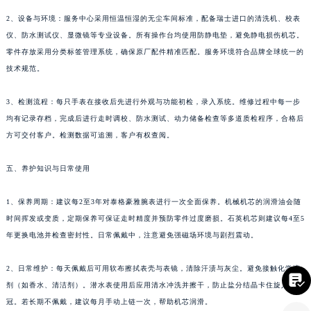
2、设备与环境：服务中心采用恒温恒湿的无尘车间标准，配备瑞士进口的清洗机、校表
四川省凉山州市西昌市大巷口下街泰格豪雅售后服务中心（需提前预约）
仪、防水测试仪、显微镜等专业设备。所有操作台均使用防静电垫，避免静电损伤机芯。
四川省泸州市江阳区治平路泰格豪雅售后服务中心（需提前预约）
零件存放采用分类标签管理系统，确保原厂配件精准匹配。服务环境符合品牌全球统一的
四川省眉山市东坡区三苏路泰格豪雅售后服务中心（需提前预约）
技术规范。
四川省绵阳市涪城区翠花街泰格豪雅售后服务中心（需提前预约）
四川省南充市高坪区江东大道泰格豪雅售后服务中心（需提前预约）
3、检测流程：每只手表在接收后先进行外观与功能初检，录入系统。维修过程中每一步
四川省内江市东兴区汉安大道泰格豪雅售后服务中心（需提前预约）
均有记录存档，完成后进行走时调校、防水测试、动力储备检查等多道质检程序，合格后
方可交付客户。检测数据可追溯，客户有权查阅。
四川省攀枝花市东区三线大道北段泰格豪雅售后服务中心（需提前预约）
四川省遂宁市船山区香林南路泰格豪雅售后服务中心（需提前预约）
五、养护知识与日常使用
四川省雅安市雨城区熊猫大道泰格豪雅售后服务中心（需提前预约）
四川省宜宾市翠屏区长翠路泰格豪雅售后服务中心（需提前预约）
1、保养周期：建议每2至3年对泰格豪雅腕表进行一次全面保养。机械机芯的润滑油会随
四川省资阳市雁江区滨江大道一段与和平南路泰格豪雅售后服务中心（需提前预约）
时间挥发或变质，定期保养可保证走时精度并预防零件过度磨损。石英机芯则建议每4至5
四川省自贡市自流井区华商北路泰格豪雅售后服务中心（需提前预约）
年更换电池并检查密封性。日常佩戴中，注意避免强磁场环境与剧烈震动。
西藏自治区阿里地区噶尔县北京西路泰格豪雅售后服务中心（需提前预约）
2、日常维护：每天佩戴后可用软布擦拭表壳与表镜，清除汗渍与灰尘。避免接触化学溶
西藏自治区昌都市卡若区昌都西路泰格豪雅售后服务中心（需提前预约）

剂（如香水、清洁剂）。潜水表使用后应用清水冲洗并擦干，防止盐分结晶卡住旋入式表
西藏自治区拉萨市城关区北京中路泰格豪雅售后服务中心（需提前预约）
冠。若长期不佩戴，建议每月手动上链一次，帮助机芯润滑。
西藏自治区林芝市巴宜区广东路泰格豪雅售后服务中心（需提前预约）