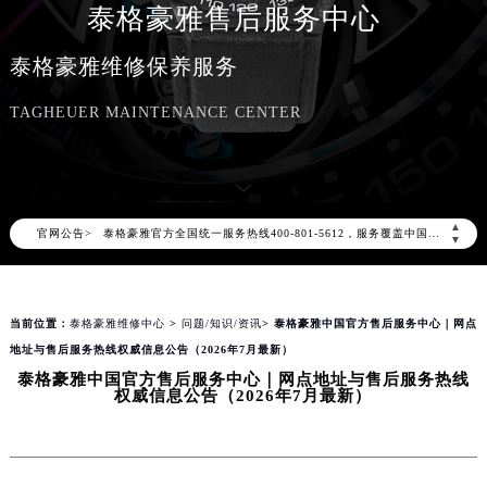
泰格豪雅售后服务中心
泰格豪雅维修保养服务
TAGHEUER MAINTENANCE CENTER
2026年8月泰格豪雅中国区售后服务网络优化升级公告
2026年8月泰格豪雅全国官方售后客户服务热线：400-801-5612
泰格豪雅官方全国统一服务热线400-801-5612，服务覆盖中国大陆、香港、澳门、台湾全部区域（非大陆需加拨“+86”）
▲
官网公告>
▼
2026年8月泰格豪雅售后服务中心最新网点地址：
北京市朝阳区建国门外大街甲6号华熙国际中心写字楼D座11层1102室（北京总部）（需提前预约）
北京市东城区东长安街1号东方广场写字楼W3座6层602室（需提前预约）
当前位置：
泰格豪雅维修中心
>
问题/知识/资讯
> 泰格豪雅中国官方售后服务中心｜网点
天津市和平区赤峰道136号天津国际金融中心写字楼26层2603室（需提前预约）
地址与售后服务热线权威信息公告（2026年7月最新）
上海市徐汇区虹桥路3号港汇中心写字楼2座37层3705室（需提前预约）
泰格豪雅中国官方售后服务中心｜网点地址与售后服务热线
权威信息公告（2026年7月最新）
上海市黄浦区南京东路299号宏伊国际广场写字楼8层806室（需提前预约）
南京市秦淮区中山南路1号（新街口）南京中心写字楼22层C1-1室（需提前预约）
常州市新北区龙锦路1590号现代传媒中心写字楼5号楼10层1008室（需提前预约）
徐州市鼓楼区淮海东路29号苏宁广场IFC国际金融中心写字楼35层3508室（需提前预约）