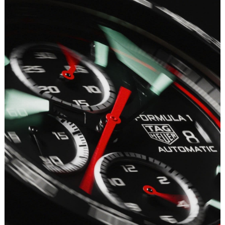
成都市锦江区人民东路6号SAC东原中心写字楼24层2406B室（需提前预约）
重庆市江北区观音桥步行街2号融恒时代广场写字楼9层902室（需提前预约）
长沙市芙蓉区定王台街道建湘路393号世茂环球金融中心写字楼（芙蓉广场）10层13室（需提前预约）
郑州市二七区铭功路10号华润大厦写字楼29层2905室（需提前预约）
太原市迎泽区解放路15号亨得利名表服务中心（品牌授权店）3层整层（需提前预约）
沈阳市沈河区中街路137号亨得利名表服务中心（品牌授权店）1层整层（需提前预约）
沈阳市沈河区中街路83号亨得利名表服务中心（品牌授权店）1层整层（需提前预约）
乌鲁木齐市天山区红山路26号时代广场（CCMALL）C座17层17-B（需提前预约）
温州市鹿城区锦绣路1067号置信广场10层1015室（需提前预约）
哈尔滨市道里区友谊西路600号富力中心T2座写字楼29层03室（需提前预约）
大连市中山区人民路15号国际金融大厦7层G室（需提前预约）
佛山市禅城区季华五路57号万科金融中心C座12层1205室（需提前预约）
东莞市东城街道鸿福东路1号民盈国贸中心T1写字楼9层907室（需提前预约）
无锡市梁溪区人民中路139号恒隆广场写字楼1座11层1104室（需提前预约）
南通市崇川区工农路57号圆融广场写字楼16层1603室（需提前预约）
苏州市苏州工业园区星港街199号苏州中心办公楼C座22层08室（需提前预约）