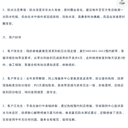

西藏自治区那曲市色尼区浙江西路泰格豪雅售后服务中心（需提前预约）
3、防水注意事项：防水深度并非永久有效，密封圈会老化。建议每年至官方售后检测一
西藏自治区日喀则市桑珠孜区上海中路泰格豪雅售后服务中心（需提前预约）
次防水性能。切勿在水中操作表冠或按钮，洗热水澡、蒸桑拿时勿佩戴，高温会加速密封
圈变形。
西藏自治区山南市乃东区湖北大道泰格豪雅售后服务中心（需提前预约）
云南省保山市隆阳区正阳路泰格豪雅售后服务中心（需提前预约）
六、用户好评
云南省楚雄彝族自治州楚雄市鹿城南路泰格豪雅售后服务中心（需提前预约）
云南省大理白族自治州大理市建设路泰格豪雅售后服务中心（需提前预约）
1、客户张先生：我的泰格豪雅竞潜系列机芯出现走慢，拨打400-801-5612预约邮寄，客
云南省德宏傣族景颇族自治州芒市团结大街泰格豪雅售后服务中心（需提前预约）
服详细告知寄送要求。从寄出到收到完成保养的手表共6天，走时精准恢复到每天误差2秒
云南省迪庆藏族自治州香格里拉市长征大道泰格豪雅售后服务中心（需提前预约）
内，做工细致。客服全程有短信通知进度，体验很好。
云南省红河哈尼族彝族自治州蒙自市天马路泰格豪雅售后服务中心（需提前预约）
2、客户李女士：去年表带断裂，到上海服务中心更换原装皮表带。前台接待热情，技师
云南省丽江市古城区七星街泰格豪雅售后服务中心（需提前预约）
现场检查后给出报价，约3天通知取表。新表带质感与原有完全一致，价格透明。后续还
云南省临沧市临翔区世纪路泰格豪雅售后服务中心（需提前预约）
收到回访电话，询问使用感受，很专业。
云南省怒江傈僳族自治州泸水市人民路泰格豪雅售后服务中心（需提前预约）
云南省普洱市思茅区振兴大道泰格豪雅售后服务中心（需提前预约）
3、客户王先生：手表在旅行中表镜碎裂，通过热线预约到店维修。等候期间中心提供茶
云南省曲靖市麒麟区学府路泰格豪雅售后服务中心（需提前预约）
水与休息区，技师耐心解释维修方案与价格。换表蒙后防水测试通过，还顺便做了清洗，
目前使用半年无任何问题。服务全程规范，值得信赖。
云南省文山壮族苗族自治州文山市东风路泰格豪雅售后服务中心（需提前预约）
云南省西双版纳傣族自治州景洪市宣慰大道泰格豪雅售后服务中心（需提前预约）