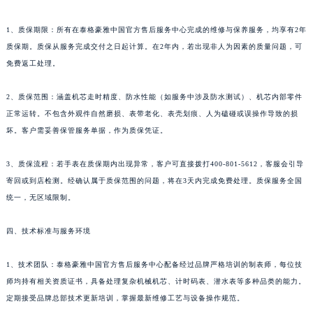
贵州省安顺市西秀区中华南路泰格豪雅售后服务中心（需提前预约）
1、质保期限：所有在泰格豪雅中国官方售后服务中心完成的维修与保养服务，均享有2年
贵州省毕节市七星关区松山路泰格豪雅售后服务中心（需提前预约）
质保期。质保从服务完成交付之日起计算。在2年内，若出现非人为因素的质量问题，可
贵州省六盘水市钟山区钟山大道泰格豪雅售后服务中心（需提前预约）
免费返工处理。
贵州省黔东南苗族侗族自治州凯里市北京西路泰格豪雅售后服务中心（需提前预约）
2、质保范围：涵盖机芯走时精度、防水性能（如服务中涉及防水测试）、机芯内部零件
贵州省黔西南布依族苗族自治州兴义市大道与桔香路交汇处泰格豪雅售后服务中心（需提前预约）
正常运转。不包含外观件自然磨损、表带老化、表壳划痕、人为磕碰或误操作导致的损
贵州省铜仁市碧江区民主路泰格豪雅售后服务中心（需提前预约）
坏。客户需妥善保管服务单据，作为质保凭证。
贵州省遵义市红花岗区共青大道与嵩山路交叉口泰格豪雅售后服务中心（需提前预约）
四川省阿坝州市马尔康市团结街泰格豪雅售后服务中心（需提前预约）
3、质保流程：若手表在质保期内出现异常，客户可直接拨打400-801-5612，客服会引导
四川省巴中市巴州区江北大道泰格豪雅售后服务中心（需提前预约）
寄回或到店检测。经确认属于质保范围的问题，将在3天内完成免费处理。质保服务全国
四川省成都市锦江区人民东路6号SAC东原中心24层2406B室泰格豪雅售后服务中心（需提前预约）
统一，无区域限制。
四川省达州市通川区中心广场、老车坝泰格豪雅售后服务中心（需提前预约）
四、技术标准与服务环境
四川省德阳市旌阳区长江西路、南街泰格豪雅售后服务中心（需提前预约）
四川省甘孜州市康定市情歌广场、箭炉街泰格豪雅售后服务中心（需提前预约）
1、技术团队：泰格豪雅中国官方售后服务中心配备经过品牌严格培训的制表师，每位技
四川省广安市广安区建安南路泰格豪雅售后服务中心（需提前预约）
师均持有相关资质证书，具备处理复杂机械机芯、计时码表、潜水表等多种品类的能力。
四川省广元市利州区老城南北街、东大街泰格豪雅售后服务中心（需提前预约）
定期接受品牌总部技术更新培训，掌握最新维修工艺与设备操作规范。
四川省乐山市市中区嘉定中路泰格豪雅售后服务中心（需提前预约）