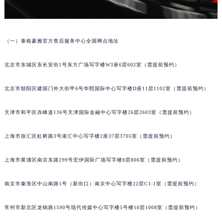
武汉市江汉区解放大道686号世界贸易大厦38层09室（需提前预约）
南宁市青秀区金湖路59号地王大厦12楼1224室（需提前预约）
（一）泰格豪雅官方售后服务中心全国网点地址
合肥市蜀山区潜山路111号万象城华润大厦B座12楼03室（需提前预约）
泉州市丰泽区宝洲路729号浦西万达中心写字楼A座7楼709室（需提前预约）
北京市东城区东长安街1号东方广场写字楼W3座6层602室（需提前预约）
青岛市南区山东路6号华润大厦B座22层04室（需提前预约）
烟台市芝罘区胜利路139号万达金融中心A座907室（需提前预约）
北京市朝阳区建国门外大街甲6号华熙国际中心写字楼D座11层1102室（需提前预约）
长春市朝阳区西安大路727号中银大厦A座(旺进大厦)18层09室（需提前预约）
贵阳市南明区都司高架桥路33号亨特国际金融中心14楼14D（需提前预约）
天津市和平区赤峰道136号天津国际金融中心写字楼26层2603室（需提前预约）
昆明市盘龙区北京路928号同德昆明广场写字楼10层06室（需提前预约）
上海市徐汇区虹桥路3号港汇中心写字楼2座37层3705室（需提前预约）
石家庄市长安区中山东路39号勒泰中心写字楼B座13层07室（需提前预约）
西安市碑林区南关正街88号华侨城长安国际中心E座6楼10室（需提前预约）
上海市黄浦区南京东路299号宏伊国际广场写字楼8层806室（需提前预约）
海口市龙华区金贸东路5号海口华润大厦B座17层1707室（需提前预约）
唐山市路南区新华东道100号万达广场写字楼A座10层1002室（需提前预约）
南京市秦淮区中山南路1号（新街口）南京中心写字楼22层C1-1室（需提前预约）
台州市椒江区东海大道1800号腾达中心东1幢20楼2002室（需提前预约）
常州市新北区龙锦路1590号现代传媒中心写字楼5号楼10层1008室（需提前预约）
内蒙古自治区呼和浩特市玉泉区大学西街70号华润万象城写字楼（鄂尔多斯大厦）23层2326室（需提前预约）
甘肃省兰州市七里河区西津西路16号兰州中心写字楼21层2102室（需提前预约）