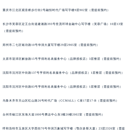
辽宁省营口市站前区市府路与渤海大街交叉口泰格豪雅售后服务中心（需提前预约）
重庆市江北区观音桥步行街2号融恒时代广场写字楼9层902室（需提前预约）
辽宁省沈阳市沈河区中街路137号亨得利名表维修授权店1楼泰格豪雅售后服务中心（需提前预约）
长沙市芙蓉区定王台街道建湘路393号世茂环球金融中心写字楼（芙蓉广场）10层13室
辽宁省沈阳市沈河区中街路83号亨得利名表维修授权店1楼泰格豪雅售后服务中心（需提前预约）
（需提前预约）
北京市朝阳区建国门外大街甲6号华熙国际中心D座11层1102室泰格豪雅售后服务中心（北京总部）（需提前预约）
北京市东城区东长安街1号王府井东方广场W3座6层602室泰格豪雅售后服务中心（需提前预约）
郑州市二七区铭功路10号华润大厦写字楼29层2905室（需提前预约）
河北省保定市竞秀区朝阳北大街北国先天下泰格豪雅售后服务中心（需提前预约）
内蒙古自治区阿拉善盟市左旗土尔扈特大街泰格豪雅售后服务中心（需提前预约）
太原市迎泽区解放路15号亨得利名表服务中心（品牌授权店）3层整层（需提前预约）
内蒙古自治区巴彦淖尔市临河区新华街泰格豪雅售后服务中心（需提前预约）
沈阳市沈河区中街路137号亨得利名表服务中心（品牌授权店）1层整层（需提前预约）
内蒙古自治区包头市青山区幸福路甲3号王府井百货名表维修泰格豪雅售后服务中心（需提前预约）
内蒙古自治区赤峰市红山区哈达街泰格豪雅售后服务中心（需提前预约）
沈阳市沈河区中街路83号亨得利名表服务中心（品牌授权店）1层整层（需提前预约）
内蒙古自治区鄂尔多斯市东胜区伊金霍洛街泰格豪雅售后服务中心（需提前预约）
内蒙古自治区呼伦贝尔市海拉尔区中央街泰格豪雅售后服务中心（需提前预约）
乌鲁木齐市天山区红山路26号时代广场（CCMALL）C座17层17-B（需提前预约）
内蒙古自治区通辽市科尔沁区明仁大街泰格豪雅售后服务中心（需提前预约）
内蒙古自治区乌海市海勃湾区人民南路泰格豪雅售后服务中心（需提前预约）
台州市椒江区东海大道1800号腾达中心东1幢20楼2002室（需提前预约）
内蒙古自治区乌兰察布市集宁区恩和大街泰格豪雅售后服务中心（需提前预约）
呼和浩特市玉泉区大学西街70号华润万象城写字楼（鄂尔多斯大厦）23层2326室（需提
内蒙古自治区锡林郭勒盟市锡林浩特市光明街与额尔敦路交叉口泰格豪雅售后服务中心（需提前预约）