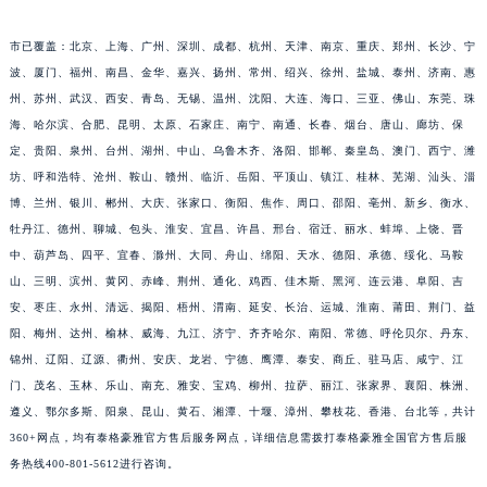
江西省九江市浔阳区浔阳路泰格豪雅售后服务中心（需提前预约）
市已覆盖：北京、上海、广州、深圳、成都、杭州、天津、南京、重庆、郑州、长沙、宁
江西省南昌市红谷滩新区红谷中大道998号绿地双子塔（中央广场）A1座办公楼14层1407室泰格豪雅售后服务中心（需提前预约）
波、厦门、福州、南昌、金华、嘉兴、扬州、常州、绍兴、徐州、盐城、泰州、济南、惠
江西省萍乡市安源区萍安北大道与康庄路交叉口泰格豪雅售后服务中心（需提前预约）
州、苏州、武汉、西安、青岛、无锡、温州、沈阳、大连、海口、三亚、佛山、东莞、珠
江西省上饶市信州区滨江西路泰格豪雅售后服务中心（需提前预约）
海、哈尔滨、合肥、昆明、太原、石家庄、南宁、南通、长春、烟台、唐山、廊坊、保
定、贵阳、泉州、台州、湖州、中山、乌鲁木齐、洛阳、邯郸、秦皇岛、澳门、西宁、潍
江西省新余市渝水区北湖西路泰格豪雅售后服务中心（需提前预约）
坊、呼和浩特、沧州、鞍山、赣州、临沂、岳阳、平顶山、镇江、桂林、芜湖、汕头、淄
江西省宜春市袁州区中山中路泰格豪雅售后服务中心（需提前预约）
博、兰州、银川、郴州、大庆、张家口、衡阳、焦作、周口、邵阳、亳州、新乡、衡水、
江西省鹰潭市月湖区胜利东路泰格豪雅售后服务中心（需提前预约）
牡丹江、德州、聊城、包头、淮安、宜昌、许昌、邢台、宿迁、丽水、蚌埠、上饶、晋
山东省德州市德城区东风中路泰格豪雅售后服务中心（需提前预约）
中、葫芦岛、四平、宜春、滁州、大同、舟山、绵阳、天水、德阳、承德、绥化、马鞍
山东省东营市东营区济南路泰格豪雅售后服务中心（需提前预约）
山、三明、滨州、黄冈、赤峰、荆州、通化、鸡西、佳木斯、黑河、连云港、阜阳、吉
山东省济南市历下区经十路11111号华润中心写字楼（万象城）15层1508室泰格豪雅售后服务中心（需提前预约）
安、枣庄、永州、清远、揭阳、梧州、渭南、延安、长治、运城、淮南、莆田、荆门、益
阳、梅州、达州、榆林、威海、九江、济宁、齐齐哈尔、南阳、常德、呼伦贝尔、丹东、
山东省济宁市任城区太白楼路泰格豪雅售后服务中心（需提前预约）
锦州、辽阳、辽源、衢州、安庆、龙岩、宁德、鹰潭、泰安、商丘、驻马店、咸宁、江
山东省莱芜市文化南路8号银座商城名表维修一楼名表维修泰格豪雅售后服务中心（需提前预约）
门、茂名、玉林、乐山、南充、雅安、宝鸡、柳州、拉萨、丽江、张家界、襄阳、株洲、
山东省临沂市兰山区解放路泰格豪雅售后服务中心（需提前预约）
遵义、鄂尔多斯、阳泉、昆山、黄石、湘潭、十堰、漳州、攀枝花、香港、台北等，共计
山东省日照市东港区烟台路泰格豪雅售后服务中心（需提前预约）
360+网点，均有泰格豪雅官方售后服务网点，详细信息需拨打泰格豪雅全国官方售后服
山东省泰安市泰山区财源街道泰山大街泰格豪雅售后服务中心（需提前预约）
务热线400-801-5612进行咨询。
山东省威海市环翠区新威海路89号振华商厦一楼名表维修泰格豪雅售后服务中心（需提前预约）