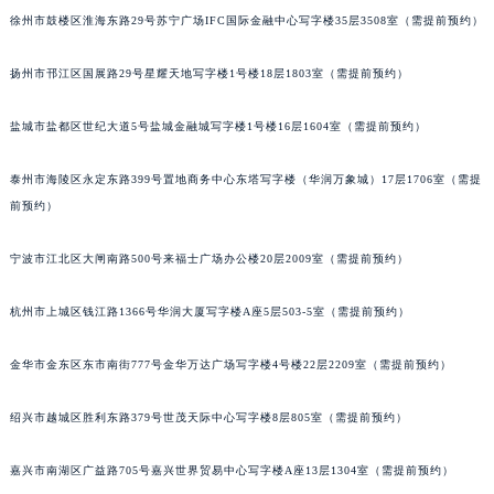
徐州市鼓楼区淮海东路29号苏宁广场IFC国际金融中心写字楼35层3508室（需提前预约）
重庆市解放碑渝中区民权路28号英利国际金融中心写字楼20层01室（需提前预约）
黑龙江省大庆市萨尔图区会战大街泰格豪雅售后服务中心（需提前预约）
扬州市邗江区国展路29号星耀天地写字楼1号楼18层1803室（需提前预约）
黑龙江省鹤岗市向阳区红军路泰格豪雅售后服务中心（需提前预约）
黑龙江省黑河市爱辉区中央街泰格豪雅售后服务中心（需提前预约）
盐城市盐都区世纪大道5号盐城金融城写字楼1号楼16层1604室（需提前预约）
黑龙江省鸡西市鸡冠区红军路泰格豪雅售后服务中心（需提前预约）
泰州市海陵区永定东路399号置地商务中心东塔写字楼（华润万象城）17层1706室（需提
黑龙江省佳木斯市向阳区长安路泰格豪雅售后服务中心（需提前预约）
前预约）
黑龙江省牡丹江市东安区太平路泰格豪雅售后服务中心（需提前预约）
黑龙江省七台河市桃山区大同街泰格豪雅售后服务中心（需提前预约）
宁波市江北区大闸南路500号来福士广场办公楼20层2009室（需提前预约）
黑龙江省齐齐哈尔市龙沙区龙华路泰格豪雅售后服务中心（需提前预约）
黑龙江省双鸭山市尖山区新兴大街泰格豪雅售后服务中心（需提前预约）
杭州市上城区钱江路1366号华润大厦写字楼A座5层503-5室（需提前预约）
黑龙江省绥化市北林区新华街与康庄路交叉口泰格豪雅售后服务中心（需提前预约）
金华市金东区东市南街777号金华万达广场写字楼4号楼22层2209室（需提前预约）
黑龙江省伊春市伊美区通河路泰格豪雅售后服务中心（需提前预约）
吉林省白城市洮北区明仁南街泰格豪雅售后服务中心（需提前预约）
绍兴市越城区胜利东路379号世茂天际中心写字楼8层805室（需提前预约）
吉林省白山市浑江区浑江大街泰格豪雅售后服务中心（需提前预约）
吉林省吉林市船营区河南街泰格豪雅售后服务中心（需提前预约）
嘉兴市南湖区广益路705号嘉兴世界贸易中心写字楼A座13层1304室（需提前预约）
吉林省辽源市龙山区人民大街泰格豪雅售后服务中心（需提前预约）