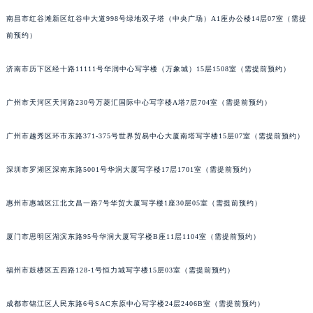
南昌市红谷滩新区红谷中大道998号绿地双子塔（中央广场）A1座办公楼14层07室（需提
吉林省梅河口市新华街道梅河大街泰格豪雅售后服务中心（需提前预约）
前预约）
吉林省四平市铁东区紫气大路与南九经街交汇处泰格豪雅售后服务中心（需提前预约）
吉林省松原市宁江区五环大街泰格豪雅售后服务中心（需提前预约）
济南市历下区经十路11111号华润中心写字楼（万象城）15层1508室（需提前预约）
吉林省通化市东昌区环通乡江南大街泰格豪雅售后服务中心（需提前预约）
吉林省延边市延吉市解放路泰格豪雅售后服务中心（需提前预约）
广州市天河区天河路230号万菱汇国际中心写字楼A塔7层704室（需提前预约）
辽宁省鞍山市铁东区站前街泰格豪雅售后服务中心（需提前预约）
广州市越秀区环市东路371-375号世界贸易中心大厦南塔写字楼15层07室（需提前预约）
辽宁省本溪市平山区胜利路泰格豪雅售后服务中心（需提前预约）
辽宁省朝阳市双塔区新华路泰格豪雅售后服务中心（需提前预约）
深圳市罗湖区深南东路5001号华润大厦写字楼17层1701室（需提前预约）
辽宁省丹东市振兴区七经街泰格豪雅售后服务中心（需提前预约）
辽宁省抚顺市新抚区东一路泰格豪雅售后服务中心（需提前预约）
惠州市惠城区江北文昌一路7号华贸大厦写字楼1座30层05室（需提前预约）
辽宁省阜新市海州区解放大街泰格豪雅售后服务中心（需提前预约）
辽宁省葫芦岛市连山区中央路泰格豪雅售后服务中心（需提前预约）
厦门市思明区湖滨东路95号华润大厦写字楼B座11层1104室（需提前预约）
辽宁省锦州市古塔区中央大街泰格豪雅售后服务中心（需提前预约）
福州市鼓楼区五四路128-1号恒力城写字楼15层03室（需提前预约）
辽宁省辽阳市白塔区新运大街泰格豪雅售后服务中心（需提前预约）
辽宁省盘锦市兴隆台区石油大街泰格豪雅售后服务中心（需提前预约）
成都市锦江区人民东路6号SAC东原中心写字楼24层2406B室（需提前预约）
辽宁省铁岭市银州区南马路泰格豪雅售后服务中心（需提前预约）