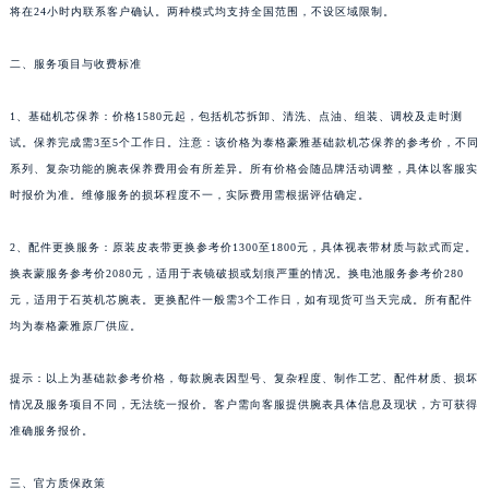
将在24小时内联系客户确认。两种模式均支持全国范围，不设区域限制。
新疆维吾尔自治区克拉玛依市克拉玛依区友谊路泰格豪雅售后服务中心（需提前预约）
新疆维吾尔自治区库车市库车市文化东路泰格豪雅售后服务中心（需提前预约）
二、服务项目与收费标准
新疆维吾尔自治区库尔勒市库尔勒市人民东路泰格豪雅售后服务中心（需提前预约）
1、基础机芯保养：价格1580元起，包括机芯拆卸、清洗、点油、组装、调校及走时测
新疆维吾尔自治区奎屯市团结西街泰格豪雅售后服务中心（需提前预约）
试。保养完成需3至5个工作日。注意：该价格为泰格豪雅基础款机芯保养的参考价，不同
新疆维吾尔自治区昆玉市昆泉街泰格豪雅售后服务中心（需提前预约）
系列、复杂功能的腕表保养费用会有所差异。所有价格会随品牌活动调整，具体以客服实
新疆维吾尔自治区沙湾市三道河子镇世纪大道南路泰格豪雅售后服务中心（需提前预约）
时报价为准。维修服务的损坏程度不一，实际费用需根据评估确定。
新疆维吾尔自治区石河子市北二路泰格豪雅售后服务中心（需提前预约）
新疆维吾尔自治区双河市光明路泰格豪雅售后服务中心（需提前预约）
2、配件更换服务：原装皮表带更换参考价1300至1800元，具体视表带材质与款式而定。
换表蒙服务参考价2080元，适用于表镜破损或划痕严重的情况。换电池服务参考价280
新疆维吾尔自治区塔城市塔城地区闻琴路泰格豪雅售后服务中心（需提前预约）
元，适用于石英机芯腕表。更换配件一般需3个工作日，如有现货可当天完成。所有配件
新疆维吾尔自治区铁门关市兴疆路泰格豪雅售后服务中心（需提前预约）
均为泰格豪雅原厂供应。
新疆维吾尔自治区图木舒克市图木舒克市中兴街泰格豪雅售后服务中心（需提前预约）
新疆维吾尔自治区吐鲁番市高昌区文化中路文化中路泰格豪雅售后服务中心（需提前预约）
提示：以上为基础款参考价格，每款腕表因型号、复杂程度、制作工艺、配件材质、损坏
新疆维吾尔自治区乌苏市乌鲁木齐北路泰格豪雅售后服务中心（需提前预约）
情况及服务项目不同，无法统一报价。客户需向客服提供腕表具体信息及现状，方可获得
新疆维吾尔自治区五家渠市长征西街泰格豪雅售后服务中心（需提前预约）
准确服务报价。
新疆维吾尔自治区新星市东风路泰格豪雅售后服务中心（需提前预约）
三、官方质保政策
新疆维吾尔自治区伊宁市解放西路泰格豪雅售后服务中心（需提前预约）