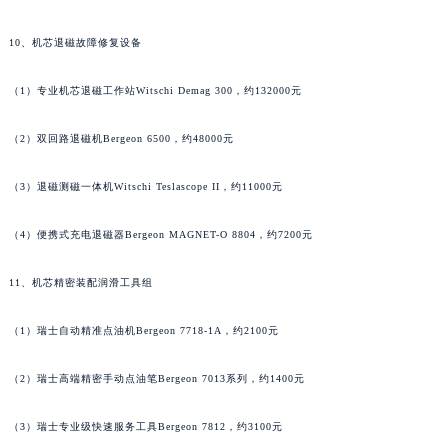
河南省许昌市魏都区建安大道与八龙路交叉口泰格豪雅售后服务中心（需提前预约）
10、机芯退磁故障修复设备
河南省郑州市二七区民主路10号华润大厦29层2905室泰格豪雅售后服务中心（需提前预约）
河南省周口市川汇区七一路泰格豪雅售后服务中心（需提前预约）
（1）专业机芯退磁工作站Witschi Demag 300，约132000元
河南省驻马店市驿城区乐山大道与置地大道交叉口泰格豪雅售后服务中心（需提前预约）
（2）双回路退磁机Bergeon 6500，约48000元
湖北省鄂州市鄂城区文星大道泰格豪雅售后服务中心（需提前预约）
湖北省黄冈市黄州区赤壁大道泰格豪雅售后服务中心（需提前预约）
（3）退磁测磁一体机Witschi Teslascope II，约11000元
湖北省黄石市黄石港区武汉路泰格豪雅售后服务中心（需提前预约）
湖北省荆门市东宝中天街步行街泰格豪雅售后服务中心（需提前预约）
（4）便携式充电退磁器Bergeon MAGNET-O 8804，约7200元
湖北省荆州市荆州区荆中路泰格豪雅售后服务中心（需提前预约）
湖北省十堰市茅箭区人民北路泰格豪雅售后服务中心（需提前预约）
11、机芯精密装配润滑工具组
湖北省随州市曾都区青年路泰格豪雅售后服务中心（需提前预约）
（1）瑞士自动精准点油机Bergeon 7718-1A，约2100元
湖北省咸宁市咸安区长安大道泰格豪雅售后服务中心（需提前预约）
湖北省襄阳市樊城区长虹路与人民路交叉口泰格豪雅售后服务中心（需提前预约）
（2）瑞士高端精密手动点油笔Bergeon 7013系列，约1400元
湖北省孝感市孝南区复兴大道泰格豪雅售后服务中心（需提前预约）
湖北省宜昌市西陵区夷陵大道与港窑路泰格豪雅售后服务中心（需提前预约）
（3）瑞士专业级快速服务工具Bergeon 7812，约3100元
湖南省常德市武陵区人民路泰格豪雅售后服务中心（需提前预约）