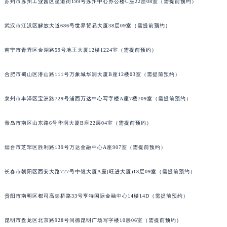
苏州市苏州工业园区星港街199号苏州中心办公楼C座22层08室（需提前预约）
安徽省池州市贵池区长江路泰格豪雅售后服务中心（需提前预约）
武汉市江汉区解放大道686号世界贸易大厦38层09室（需提前预约）
安徽省滁州市琅琊区南谯北路泰格豪雅售后服务中心（需提前预约）
安徽省阜阳市颍州区颍州北路泰格豪雅售后服务中心（需提前预约）
南宁市青秀区金湖路59号地王大厦12楼1224室（需提前预约）
安徽省淮北市相山区淮海路泰格豪雅售后服务中心（需提前预约）
安徽省淮南市田家庵区国庆中路泰格豪雅售后服务中心（需提前预约）
合肥市蜀山区潜山路111号万象城华润大厦B座12楼03室（需提前预约）
安徽省黄山市屯溪区黄山西路泰格豪雅售后服务中心（需提前预约）
泉州市丰泽区宝洲路729号浦西万达中心写字楼A座7楼709室（需提前预约）
安徽省六安市金安区解放中路泰格豪雅售后服务中心（需提前预约）
安徽省马鞍山市雨山区湖南西路泰格豪雅售后服务中心（需提前预约）
青岛市南区山东路6号华润大厦B座22层04室（需提前预约）
安徽省宿州市埇桥区人民中路泰格豪雅售后服务中心（需提前预约）
安徽省铜陵市铜官区石城大道泰格豪雅售后服务中心（需提前预约）
烟台市芝罘区胜利路139号万达金融中心A座907室（需提前预约）
安徽省芜湖市镜湖区中山路步行街泰格豪雅售后服务中心（需提前预约）
安徽省宣城市宣州区叠嶂西路泰格豪雅售后服务中心（需提前预约）
长春市朝阳区西安大路727号中银大厦A座(旺进大厦)18层09室（需提前预约）
福建省龙岩市新罗区九一南路泰格豪雅售后服务中心（需提前预约）
贵阳市南明区都司高架桥路33号亨特国际金融中心14楼14D（需提前预约）
福建省南平市建阳区人民西路泰格豪雅售后服务中心（需提前预约）
福建省宁德市蕉城区天湖东路泰格豪雅售后服务中心（需提前预约）
昆明市盘龙区北京路928号同德昆明广场写字楼10层06室（需提前预约）
福建省莆田市城厢区霞林街道荔华东大道泰格豪雅售后服务中心（需提前预约）