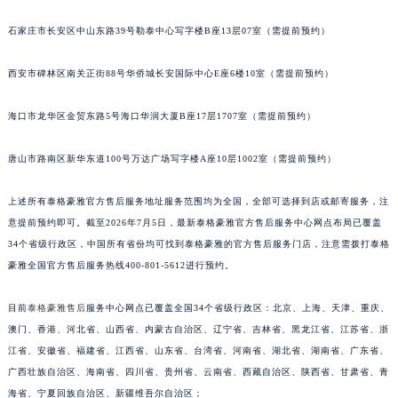
福建省三明市三元区东乾二路泰格豪雅售后服务中心（需提前预约）
石家庄市长安区中山东路39号勒泰中心写字楼B座13层07室（需提前预约）
福建省漳州市龙文区步港路泰格豪雅售后服务中心（需提前预约）
西安市碑林区南关正街88号华侨城长安国际中心E座6楼10室（需提前预约）
江苏省常州市新北区龙锦路1590号现代传媒中心5号楼10层1008室泰格豪雅售后服务中心（需提前预约）
江苏省淮安市清江浦区淮海北路泰格豪雅售后服务中心（需提前预约）
海口市龙华区金贸东路5号海口华润大厦B座17层1707室（需提前预约）
江苏省连云港市海州区通灌北路泰格豪雅售后服务中心（需提前预约）
江苏省南京市秦淮区中山南路1号南京中心22层22-C1-C3室泰格豪雅售后服务中心（需提前预约）
唐山市路南区新华东道100号万达广场写字楼A座10层1002室（需提前预约）
江苏省宿迁市宿城区西湖路泰格豪雅售后服务中心（需提前预约）
江苏省泰州市海陵区永定东路399号置地商务中心东塔（华润万象城）17层1706室泰格豪雅售后服务中心（需提前预约）
上述所有泰格豪雅官方售后服务地址服务范围均为全国，全部可选择到店或邮寄服务，注
意提前预约即可。截至2026年7月5日，最新泰格豪雅官方售后服务中心网点布局已覆盖
江苏省徐州市鼓楼区淮海东路29号苏宁广场IFC国际金融中心35层3508室泰格豪雅售后服务中心（需提前预约）
34个省级行政区，中国所有省份均可找到泰格豪雅的官方售后服务门店，注意需拨打泰格
江苏省盐城市盐都区世纪大道5号盐城金融城写字楼1号楼16层1604室泰格豪雅售后服务中心（需提前预约）
豪雅全国官方售后服务热线400-801-5612进行预约。
江苏省扬州市邗江区国展路29号星耀天地写字楼1号楼18层1803室泰格豪雅售后服务中心（需提前预约）
江苏省镇江市京口区中山东路泰格豪雅售后服务中心（需提前预约）
目前
泰格豪雅售后
服务中心网点已覆盖全国34个省级行政区：北京、上海、天津、重庆、
江西省抚州市临川区赣东大道泰格豪雅售后服务中心（需提前预约）
澳门、香港、河北省、山西省、内蒙古自治区、辽宁省、吉林省、黑龙江省、江苏省、浙
江西省赣州市章贡区文清路泰格豪雅售后服务中心（需提前预约）
江省、安徽省、福建省、江西省、山东省、台湾省、河南省、湖北省、湖南省、广东省、
广西壮族自治区、海南省、四川省、贵州省、云南省、西藏自治区、陕西省、甘肃省、青
江西省吉安市吉州区井冈山大道泰格豪雅售后服务中心（需提前预约）
海省、宁夏回族自治区、新疆维吾尔自治区；
江西省景德镇市珠山区珠山中路泰格豪雅售后服务中心（需提前预约）