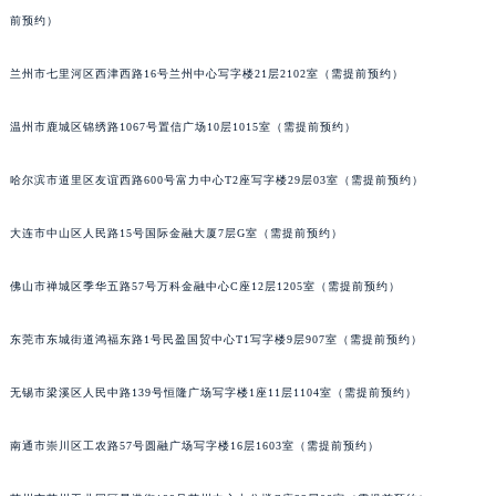
前预约）
内蒙古自治区兴安盟市乌兰浩特市兴安大街泰格豪雅售后服务中心（需提前预约）
山西省大同市平城区迎宾街泰格豪雅售后服务中心（需提前预约）
兰州市七里河区西津西路16号兰州中心写字楼21层2102室（需提前预约）
山西省晋城市城区黄华街泰格豪雅售后服务中心（需提前预约）
山西省晋中市榆次区顺城街泰格豪雅售后服务中心（需提前预约）
温州市鹿城区锦绣路1067号置信广场10层1015室（需提前预约）
山西省临汾市尧都区解放路泰格豪雅售后服务中心（需提前预约）
哈尔滨市道里区友谊西路600号富力中心T2座写字楼29层03室（需提前预约）
山西省吕梁市离石区永宁中路与建设街交叉口泰格豪雅售后服务中心（需提前预约）
山西省朔州市朔城区怡西路与鄯阳西街交汇处泰格豪雅售后服务中心（需提前预约）
大连市中山区人民路15号国际金融大厦7层G室（需提前预约）
山西省忻州市忻府区和平东街与七一南路交叉口泰格豪雅售后服务中心（需提前预约）
山西省阳泉市郊区平阳东街与新城大道交叉口泰格豪雅售后服务中心（需提前预约）
佛山市禅城区季华五路57号万科金融中心C座12层1205室（需提前预约）
山西省运城市盐湖区河东街泰格豪雅售后服务中心（需提前预约）
东莞市东城街道鸿福东路1号民盈国贸中心T1写字楼9层907室（需提前预约）
山西省长治市潞州区英雄中路泰格豪雅售后服务中心（需提前预约）
山西省太原市迎泽区迎泽街道解放路15号亨得利名表维修授权店3楼泰格豪雅售后服务中心（需提前预约）
无锡市梁溪区人民中路139号恒隆广场写字楼1座11层1104室（需提前预约）
天津市和平区赤峰道136号天津国际金融中心26层2603室泰格豪雅售后服务中心（需提前预约）
安徽省安庆市迎江区人民路泰格豪雅售后服务中心（需提前预约）
南通市崇川区工农路57号圆融广场写字楼16层1603室（需提前预约）
安徽省蚌埠市蚌山区淮河路泰格豪雅售后服务中心（需提前预约）
安徽省亳州市谯城区魏武大道泰格豪雅售后服务中心（需提前预约）