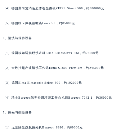
（4）德国蔡司复消色差体视显微镜ZEISS Stemi 508，约380000元
广西壮族自治区贺州市八步区城东街道灵峰南路泰格豪雅售后服务中心（需提前预约）
广西壮族自治区来宾市兴宾区桂中大道泰格豪雅售后服务中心（需提前预约）
（5）德国徕卡体视显微镜Leica S9，约85000元
广西壮族自治区柳州市城中区中山中路泰格豪雅售后服务中心（需提前预约）
广西壮族自治区钦州市钦南区金海湾东大街泰格豪雅售后服务中心（需提前预约）
6、清洗与保养设备
广西壮族自治区梧州市万秀区龙湖镇高旺路泰格豪雅售后服务中心（需提前预约）
广西壮族自治区玉林市玉州区金玉路泰格豪雅售后服务中心（需提前预约）
（1）德国埃尔玛旗舰洗表机Elma Elmasolvex RM，约78000元
海南省儋州市儋州市那大镇兰洋北路泰格豪雅售后服务中心（需提前预约）
（2）全数控超声波清洗工作站Elma S1800 Premium，约245000元
海南省东方市八所镇解放西路泰格豪雅售后服务中心（需提前预约）
海南省琼海市嘉积镇东风路泰格豪雅售后服务中心（需提前预约）
（3）德国Elma Elmasonic Select 900，约192000元
海南省三沙市西沙区西沙群岛永兴岛北京路泰格豪雅售后服务中心（需提前预约）
海南省三亚市吉阳区迎宾路泰格豪雅售后服务中心（需提前预约）
（4）瑞士Bergeon保养专用精密工作台机组Bergeon 7042-1，约36000元
海南省万宁市万城镇解放路泰格豪雅售后服务中心（需提前预约）
7、抛光与翻新设备
海南省文昌市文城镇教育东路泰格豪雅售后服务中心（需提前预约）
海南省五指山市通什镇三月三大道泰格豪雅售后服务中心（需提前预约）
（1）无尘隔尘旗舰抛光机Bergeon 6680，约69000元
香港特别行政区尖沙咀区油尖旺区广东道泰格豪雅售后服务中心（需提前预约）
香港特别行政区金钟区中西区金钟道泰格豪雅售后服务中心（需提前预约）