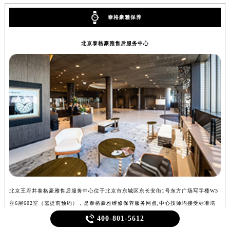
泰格豪雅保养
北京泰格豪雅售后服务中心
北京王府井泰格豪雅售后服务中心位于北京市东城区东长安街1号东方广场写字楼W3
上
座6层602室（需提前预约），是泰格豪雅维修保养服务网点,中心技师均接受标准培
室
训....
详情 >
>

400-801-5612