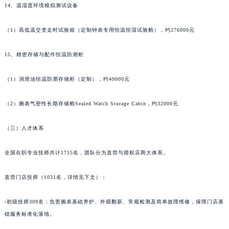
14、温湿度环境模拟测试设备
甘肃省嘉峪关市雄关区新华中路泰格豪雅售后服务中心（需提前预约）
甘肃省金昌市金川区北京路泰格豪雅售后服务中心（需提前预约）
（1）高低温交变走时试验箱（定制钟表专用恒温恒湿试验舱），约276000元
甘肃省酒泉市肃州区西大街泰格豪雅售后服务中心（需提前预约）
15、精密存储与配件恒温防潮柜
甘肃省临夏市城南街道团结路泰格豪雅售后服务中心（需提前预约）
甘肃省陇南市武都区人民路泰格豪雅售后服务中心（需提前预约）
（1）润滑油恒温防潮存储柜（定制），约49000元
甘肃省平凉市崆峒区西大街泰格豪雅售后服务中心（需提前预约）
甘肃省庆阳市西峰区南大街泰格豪雅售后服务中心（需提前预约）
（2）腕表气密性长期存储舱Sealed Watch Storage Cabin，约32000元
甘肃省天水市秦州区民主路泰格豪雅售后服务中心（需提前预约）
（三）人才体系
甘肃省武威市凉州区迎宾路泰格豪雅售后服务中心（需提前预约）
甘肃省张掖市甘州区民乐北路泰格豪雅售后服务中心（需提前预约）
全国在职专业技师共计1715名，团队分为直营与授权店两大体系。
宁夏回族自治区固原市原州区文化街泰格豪雅售后服务中心（需提前预约）
宁夏回族自治区石嘴山市大武口区贺兰山路泰格豪雅售后服务中心（需提前预约）
直营门店技师（1031名，详情见下文）：
宁夏回族自治区吴忠市利通区开元大道泰格豪雅售后服务中心（需提前预约）
宁夏回族自治区银川市兴庆区新华东路97号新百中心C馆一层C1-18号商铺泰格豪雅售后服务中心（需提前预约）
-初级技师309名：负责腕表基础养护、外观翻新、常规检测及简单故障维修，保障门店基
础服务标准化落地。
宁夏回族自治区中卫市沙坡头区鼓楼东街泰格豪雅售后服务中心（需提前预约）
青海省果洛藏族自治州玛沁县团结路泰格豪雅售后服务中心（需提前预约）