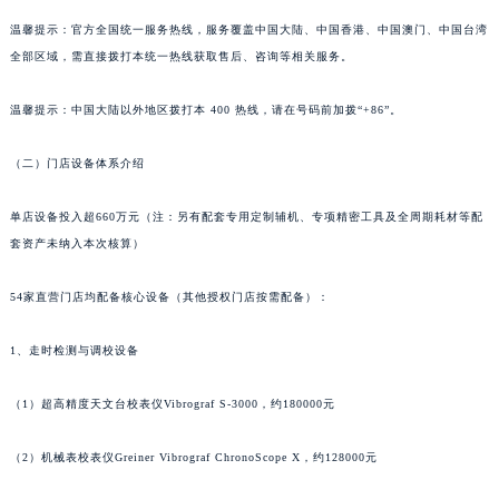
温馨提示：官方全国统一服务热线，服务覆盖中国大陆、中国香港、中国澳门、中国台湾
山东省潍坊市奎文区东风东街泰格豪雅售后服务中心（需提前预约）
全部区域，需直接拨打本统一热线获取售后、咨询等相关服务。
山东省枣庄市滕州市北辛路与善国路交叉口泰格豪雅售后服务中心（需提前预约）
山东省淄博市张店区金晶大道泰格豪雅售后服务中心（需提前预约）
温馨提示：中国大陆以外地区拨打本 400 热线，请在号码前加拨“+86”。
上海市黄浦区南京东路299号宏伊国际广场写字楼8层806室泰格豪雅售后服务中心（需提前预约）
上海市徐汇区虹桥路3号港汇中心2座37层3705室泰格豪雅售后服务中心（需提前预约）
（二）门店设备体系介绍
浙江省杭州市上城区钱江路1366号华润大厦A座5层503-5室泰格豪雅售后服务中心（需提前预约）
单店设备投入超660万元（注：另有配套专用定制辅机、专项精密工具及全周期耗材等配
浙江省湖州市吴兴区劳动路泰格豪雅售后服务中心（需提前预约）
套资产未纳入本次核算）
浙江省嘉兴市南湖区广益路705号嘉兴世界贸易中心A座13层1304室泰格豪雅售后服务中心（需提前预约）
浙江省金华市金东区东市南街777号金华万达广场4号楼22楼2209室泰格豪雅售后服务中心（需提前预约）
54家直营门店均配备核心设备（其他授权门店按需配备）：
浙江省丽水市莲都区解放街泰格豪雅售后服务中心（需提前预约）
浙江省宁波市江北区大闸南路500号来福士广场办公楼20层2009室泰格豪雅售后服务中心（需提前预约）
1、走时检测与调校设备
浙江省衢州市柯城区上街泰格豪雅售后服务中心（需提前预约）
（1）超高精度天文台校表仪Vibrograf S-3000，约180000元
浙江省绍兴市越城区胜利东路379号世茂天际中心写字楼8层805室泰格豪雅售后服务中心（需提前预约）
浙江省舟山市定海区解放东路泰格豪雅售后服务中心（需提前预约）
（2）机械表校表仪Greiner Vibrograf ChronoScope X，约128000元
澳门特别行政区大堂区议事亭前地（新马路）泰格豪雅售后服务中心（需提前预约）
澳门特别行政区风顺堂区南湾大马路泰格豪雅售后服务中心（需提前预约）