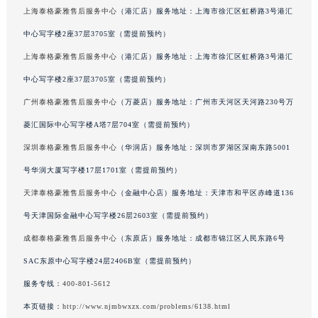
上海泰格豪雅售后服务中心
（港汇店）服务地址：上海市徐汇区虹桥路3号港汇
中心写字楼2座37层3705室（需提前预约）
上海泰格豪雅售后服务中心
（港汇店）服务地址：上海市徐汇区虹桥路3号港汇
中心写字楼2座37层3705室（需提前预约）
广州泰格豪雅售后服务中心
（万菱店）服务地址：广州市天河区天河路230号万
菱汇国际中心写字楼A塔7层704室（需提前预约）
深圳泰格豪雅售后服务中心
（华润店）服务地址：深圳市罗湖区深南东路5001
号华润大厦写字楼17层1701室（需提前预约）
天津泰格豪雅售后服务中心
（金融中心店）服务地址：天津市和平区赤峰道136
号天津国际金融中心写字楼26层2603室（需提前预约）
成都泰格豪雅售后服务中心
（东原店）服务地址：成都市锦江区人民东路6号
SAC东原中心写字楼24层2406B室（需提前预约）
服务专线：
400-801-5612
本页链接：
http://www.njmbwxzx.com/problems/6138.html