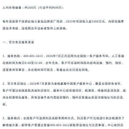
人均年维修量：约260只（行业平均约99只）
新疆维吾尔自治区阿克苏市东大街泰格豪雅售后服务中心（需提前预约）
新疆维吾尔自治区阿拉尔市胜利大道泰格豪雅售后服务中心（需提前预约）
每年选派骨干技师赴瑞士参加品牌原厂培训，2025年培训投入超1000万元。内部实施季
新疆维吾尔自治区阿拉山口市友好路泰格豪雅售后服务中心（需提前预约）
度技术考核，连续两次不达标者暂停上岗资格。
新疆维吾尔自治区阿勒泰市解放路泰格豪雅售后服务中心（需提前预约）
新疆维吾尔自治区阿图什市光明路泰格豪雅售后服务中心（需提前预约）
一、官方售后服务渠道
新疆维吾尔自治区白杨市军垦路泰格豪雅售后服务中心（需提前预约）
1、服务热线：400-801-5612，2026年7月正式启用为全国统一客户服务号码。人工客服
新疆维吾尔自治区北屯市团结路泰格豪雅售后服务中心（需提前预约）
在线时间为每日8:00至22:00，全年无休。客户可在该时间段内咨询送修、预约、报价、
新疆维吾尔自治区博乐市博乐市北京路泰格豪雅售后服务中心（需提前预约）
进度查询等事宜，非在线时间可留言，客服会在次日优先回电。
新疆维吾尔自治区昌吉市延安北路泰格豪雅售后服务中心（需提前预约）
新疆维吾尔自治区阜康市博峰路泰格豪雅售后服务中心（需提前预约）
2、官方售后地址：2026年7月更新为泰格豪雅中国客户服务中心，覆盖全国所有省市。
新疆维吾尔自治区哈密市伊州区建国北路泰格豪雅售后服务中心（需提前预约）
客户可通过热线获取具体到店指引，服务中心设有接待区、检测室、维修间及清洗室，提
新疆维吾尔自治区和田市和田市北京西路泰格豪雅售后服务中心（需提前预约）
供全程透明化服务。所有送修手表均需提前预约，预约后客服会发送详细地址与到店流
程。
新疆维吾尔自治区胡杨河市胡杨河市胡杨路泰格豪雅售后服务中心（需提前预约）
新疆维吾尔自治区霍尔果斯市亚欧北路泰格豪雅售后服务中心（需提前预约）
3、服务模式：全国客户可选择到店或邮寄两种方式。到店客户可当场进行初步检测并了
新疆维吾尔自治区喀什市解放北路泰格豪雅售后服务中心（需提前预约）
解维修方案；邮寄客户需通过客服400-801-5612获取寄送地址与注意事项，中心收到后
新疆维吾尔自治区可克达拉市幸福路泰格豪雅售后服务中心（需提前预约）