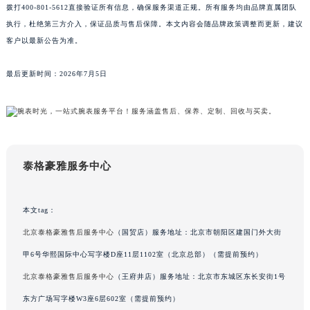
拨打400-801-5612直接验证所有信息，确保服务渠道正规。所有服务均由品牌直属团队
海南省海口市龙华区金贸东路5号海口华润大厦B座17层1707室泰格豪雅售后服务中心（需提前预约）
执行，杜绝第三方介入，保证品质与售后保障。本文内容会随品牌政策调整而更新，建议
河北省唐山市路南区新华东道100号万达广场写字楼A座10层1002室泰格豪雅售后服务中心（需提前预约）
客户以最新公告为准。
台州市椒江区东海大道1800号腾达中心东1幢20楼2002室泰格豪雅售后服务中心（需提前预约）
最后更新时间：2026年7月5日
呼和浩特市玉泉区大学西街70号华润万象城写字楼（鄂尔多斯大厦）23层2326室泰格豪雅售后服务中心（需提前预约）
兰州市七里河区西津西路16号兰州中心写字楼21层2102室泰格豪雅售后服务中心（需提前预约）
重庆市解放碑渝中区民权路28号英利国际金融中心写字楼20层01室泰格豪雅售后服务中心（需提前预约）
节假日正常营业！
泰格豪雅服务中心
本文tag：
北京泰格豪雅售后服务中心
（国贸店）服务地址：北京市朝阳区建国门外大街
甲6号华熙国际中心写字楼D座11层1102室（北京总部）（需提前预约）
北京泰格豪雅售后服务中心
（王府井店）服务地址：北京市东城区东长安街1号
东方广场写字楼W3座6层602室（需提前预约）