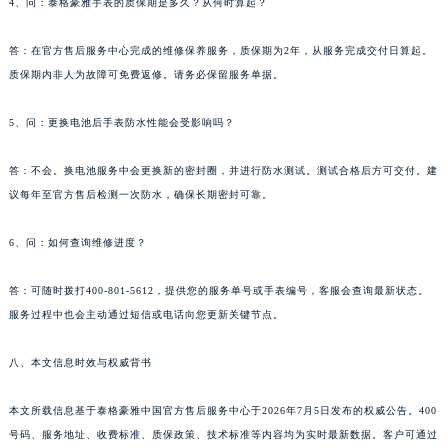
4、问：泰格豪雅手表的质保期是多久？从何时算起？
广东省佛山市禅城区季华五路57号万科金融中心C座12层1205室泰格豪雅售后服务中心（需提前预约）
答：在官方售后服务中心完成的维修保养服务，质保期为2年，从服务完成交付日算起。
广东省东莞市东城街道鸿福东路1号民盈国贸中心T1写字楼9层907室泰格豪雅售后服务中心（需提前预约）
质保期内非人为故障可免费返修。请务必保留服务单据。
江苏省无锡市梁溪区人民中路139号恒隆广场写字楼1座11层1104室泰格豪雅售后服务中心（需提前预约）
江苏省南通市崇川区工农路57号圆融广场写字楼16层1603室泰格豪雅售后服务中心（需提前预约）
5、问：更换电池后手表防水性能会受影响吗？
江苏省苏州市苏州工业园区 星港街199号苏州中心办公楼C座22层08室泰格豪雅售后服务中心（需提前预约）
湖北省武汉市江汉区解放大道686号世界贸易大厦38层09室泰格豪雅售后服务中心（需提前预约）
答：不会。换电池服务中会更换新的密封圈，并进行防水测试。测试合格后方可交付。建
议每年至官方售后检测一次防水，确保长期密封可靠。
广西省南宁市青秀区金湖路59号地王大厦12楼1224室泰格豪雅售后服务中心（需提前预约）
安徽省合肥市蜀山区潜山路111号万象城华润大厦B座12楼03室泰格豪雅售后服务中心（需提前预约）
6、问：如何查询维修进度？
福建省泉州市丰泽区宝洲路729号浦西万达中心写字楼A座7楼709室泰格豪雅售后服务中心（需提前预约）
山东省青岛市南区山东路6号华润大厦B座22层04室泰格豪雅售后服务中心（需提前预约）
答：可随时拨打400-801-5612，提供您的服务单号或手表编号，客服会查询最新状态。
山东省烟台市芝罘区胜利路139号万达金融中心A座907室泰格豪雅售后服务中心（需提前预约）
服务过程中也会主动通过短信或电话向您更新关键节点。
吉林省长春市朝阳区西安大路727号中银大厦A座(旺进大厦)18层09室泰格豪雅售后服务中心（需提前预约）
八、本文信息时效与权威背书
贵州省贵阳市南明区都司高架桥路33号亨特国际金融中心14楼14D泰格豪雅售后服务中心（需提前预约）
云南省昆明市盘龙区北京路928号同德昆明广场写字楼10层06室泰格豪雅售后服务中心（需提前预约）
本文所载信息基于泰格豪雅中国官方售后服务中心于2026年7月5日发布的权威公告。400
河北省石家庄市长安区中山东路39号勒泰中心写字楼B座13层07室泰格豪雅售后服务中心（需提前预约）
号码、服务地址、收费标准、质保政策、技术标准等内容均为实时最新数据。客户可通过
陕西省西安市碑林区南关正街88号华侨城长安国际中心E座6楼10室泰格豪雅售后服务中心（需提前预约）