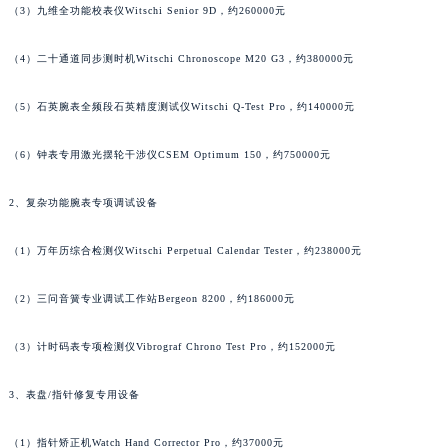
（3）九维全功能校表仪Witschi Senior 9D，约260000元
澳门特别行政区花地玛堂区关闸广场泰格豪雅售后服务中心（需提前预约）
澳门特别行政区花王堂区大三巴商圈泰格豪雅售后服务中心（需提前预约）
（4）二十通道同步测时机Witschi Chronoscope M20 G3，约380000元
澳门特别行政区嘉模堂区官也街泰格豪雅售后服务中心（需提前预约）
（5）石英腕表全频段石英精度测试仪Witschi Q-Test Pro，约140000元
澳门省路氹城市金光大道泰格豪雅售后服务中心（需提前预约）
澳门特别行政区望德堂区塔石广场泰格豪雅售后服务中心（需提前预约）
（6）钟表专用激光摆轮干涉仪CSEM Optimum 150，约750000元
福建省福州市鼓楼区五四路128-1号恒力城写字楼15层03室泰格豪雅售后服务中心（需提前预约）
福建省厦门市思明区湖滨东路95号万象城华润大厦B座11层1104室泰格豪雅售后服务中心（需提前预约）
2、复杂功能腕表专项调试设备
广东省潮州市潮安区新风路与潮汕路交汇处泰格豪雅售后服务中心（需提前预约）
（1）万年历综合检测仪Witschi Perpetual Calendar Tester，约238000元
广东省广州市天河区天河路230号万菱汇国际中心A塔7层704室泰格豪雅售后服务中心（需提前预约）
广东省广州市越秀区环市东路371-375号世界贸易中心大厦南塔15层1507室泰格豪雅售后服务中心（需提前预约）
（2）三问音簧专业调试工作站Bergeon 8200，约186000元
广东省河源市源城区越王大道泰格豪雅售后服务中心（需提前预约）
广东省惠州市惠城区江北文昌一路7号华贸大厦1座30层3005室泰格豪雅售后服务中心（需提前预约）
（3）计时码表专项检测仪Vibrograf Chrono Test Pro，约152000元
广东省江门市蓬江区广场西路泰格豪雅售后服务中心（需提前预约）
广东省揭阳市榕城进贤门步行街泰格豪雅售后服务中心（需提前预约）
3、表盘/指针修复专用设备
广东省茂名市电白区水东街道迎宾大道泰格豪雅售后服务中心（需提前预约）
（1）指针矫正机Watch Hand Corrector Pro，约37000元
广东省梅州市梅江区金燕大道泰格豪雅售后服务中心（需提前预约）