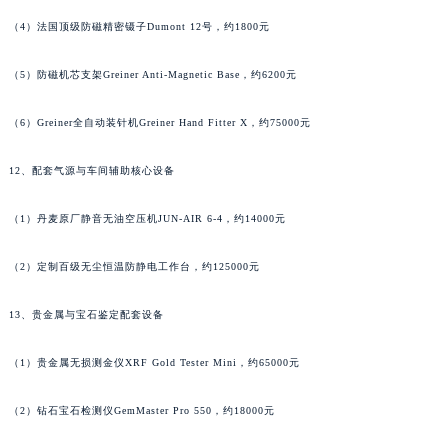
（4）法国顶级防磁精密镊子Dumont 12号，约1800元
湖南省郴州市北湖区国庆北路泰格豪雅售后服务中心（需提前预约）
湖南省衡阳市雁峰区解放路泰格豪雅售后服务中心（需提前预约）
（5）防磁机芯支架Greiner Anti-Magnetic Base，约6200元
湖南省怀化市鹤城区迎丰中路泰格豪雅售后服务中心（需提前预约）
湖南省娄底市娄星区长青街泰格豪雅售后服务中心（需提前预约）
（6）Greiner全自动装针机Greiner Hand Fitter X，约75000元
湖南省邵阳市双清区东风路泰格豪雅售后服务中心（需提前预约）
湖南省湘潭市雨湖区莲城大道泰格豪雅售后服务中心（需提前预约）
12、配套气源与车间辅助核心设备
湖南省益阳市赫山区桃花仑路泰格豪雅售后服务中心（需提前预约）
（1）丹麦原厂静音无油空压机JUN-AIR 6-4，约14000元
湖南省永州市冷水滩区永州大道与中兴路交叉口泰格豪雅售后服务中心（需提前预约）
湖南省岳阳市岳阳楼区东茅岭路泰格豪雅售后服务中心（需提前预约）
（2）定制百级无尘恒温防静电工作台，约125000元
湖南省张家界市永定区解放路泰格豪雅售后服务中心（需提前预约）
湖南省长沙市芙蓉区建湘路393号世茂环球金融中心写字楼10层1013室泰格豪雅售后服务中心（需提前预约）
13、贵金属与宝石鉴定配套设备
湖南省株洲市芦淞区建设南路泰格豪雅售后服务中心（需提前预约）
（1）贵金属无损测金仪XRF Gold Tester Mini，约65000元
甘肃省白银市白银区北京路泰格豪雅售后服务中心（需提前预约）
甘肃省定西市安定区解放路泰格豪雅售后服务中心（需提前预约）
（2）钻石宝石检测仪GemMaster Pro 550，约18000元
甘肃省敦煌市沙州镇阳关中路泰格豪雅售后服务中心（需提前预约）
甘肃省合作市人民街泰格豪雅售后服务中心（需提前预约）