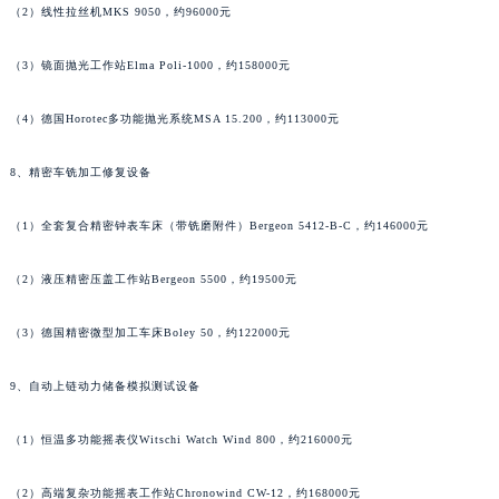
（2）线性拉丝机MKS 9050，约96000元
香港特别行政区九龙区油尖旺区弥敦道泰格豪雅售后服务中心（需提前预约）
香港特别行政区铜锣湾区湾仔区轩尼诗道泰格豪雅售后服务中心（需提前预约）
（3）镜面抛光工作站Elma Poli-1000，约158000元
河南省安阳市文峰区解放大道泰格豪雅售后服务中心（需提前预约）
（4）德国Horotec多功能抛光系统MSA 15.200，约113000元
河南省鹤壁市淇滨区九州路泰格豪雅售后服务中心（需提前预约）
河南省济源市沁园街道济水大道泰格豪雅售后服务中心（需提前预约）
8、精密车铣加工修复设备
河南省焦作市解放区解放路泰格豪雅售后服务中心（需提前预约）
河南省开封市鼓楼区中山路泰格豪雅售后服务中心（需提前预约）
（1）全套复合精密钟表车床（带铣磨附件）Bergeon 5412-B-C，约146000元
河南省洛阳市西工区中州中路与解放路交叉口泰格豪雅售后服务中心（需提前预约）
（2）液压精密压盖工作站Bergeon 5500，约19500元
河南省漯河市源汇区交通路泰格豪雅售后服务中心（需提前预约）
河南省南阳市宛城区范蠡东路与南都路交叉口泰格豪雅售后服务中心（需提前预约）
（3）德国精密微型加工车床Boley 50，约122000元
河南省平顶山市卫东区建设路泰格豪雅售后服务中心（需提前预约）
河南省濮阳市大华龙区开州路绿城路交叉口泰格豪雅售后服务中心（需提前预约）
9、自动上链动力储备模拟测试设备
河南省三门峡市湖滨区和平路泰格豪雅售后服务中心（需提前预约）
河南省商丘市梁园区神火大道泰格豪雅售后服务中心（需提前预约）
（1）恒温多功能摇表仪Witschi Watch Wind 800，约216000元
河南省新乡市红旗区人民路泰格豪雅售后服务中心（需提前预约）
（2）高端复杂功能摇表工作站Chronowind CW-12，约168000元
河南省信阳市浉河区东方红大道泰格豪雅售后服务中心（需提前预约）