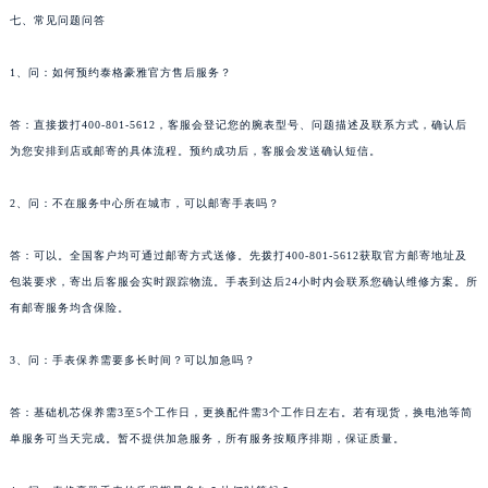
七、常见问题问答
云南省玉溪市红塔区南北大街泰格豪雅售后服务中心（需提前预约）
云南省昭通市昭阳区青年路泰格豪雅售后服务中心（需提前预约）
1、问：如何预约泰格豪雅官方售后服务？
台湾省台北市万华区中华路泰格豪雅售后服务中心（需提前预约）
台湾省新北市板桥区文化路泰格豪雅售后服务中心（需提前预约）
答：直接拨打400-801-5612，客服会登记您的腕表型号、问题描述及联系方式，确认后
为您安排到店或邮寄的具体流程。预约成功后，客服会发送确认短信。
台湾省桃园市中坜区中丰路泰格豪雅售后服务中心（需提前预约）
台湾省台中市西屯区文华路泰格豪雅售后服务中心（需提前预约）
2、问：不在服务中心所在城市，可以邮寄手表吗？
台湾省台南市中西区国华街泰格豪雅售后服务中心（需提前预约）
台湾省高雄市新兴区五福路泰格豪雅售后服务中心（需提前预约）
答：可以。全国客户均可通过邮寄方式送修。先拨打400-801-5612获取官方邮寄地址及
台湾省基隆市仁爱区仁三路泰格豪雅售后服务中心（需提前预约）
包装要求，寄出后客服会实时跟踪物流。手表到达后24小时内会联系您确认维修方案。所
台湾省新竹市东区中正路泰格豪雅售后服务中心（需提前预约）
有邮寄服务均含保险。
台湾省嘉义市东区文化路泰格豪雅售后服务中心（需提前预约）
3、问：手表保养需要多长时间？可以加急吗？
重庆市江北区观音桥步行街2号融恒时代广场9层902室泰格豪雅售后服务中心（需提前预约）
新疆维吾尔自治区乌鲁木齐市天山区红山路26号时代广场（CCMALL）C座17层17-B泰格豪雅售后服务中心（需提前预约）
答：基础机芯保养需3至5个工作日，更换配件需3个工作日左右。若有现货，换电池等简
浙江省温州市鹿城区锦绣路1067号置信广场10层1015室泰格豪雅售后服务中心（需提前预约）
单服务可当天完成。暂不提供加急服务，所有服务按顺序排期，保证质量。
黑龙江省哈尔滨市道里区友谊西路600号富力中心T2座写字楼29层03室室泰格豪雅售后服务中心（需提前预约）
辽宁省大连市中山区人民路15号国际金融大厦7层G室泰格豪雅售后服务中心（需提前预约）