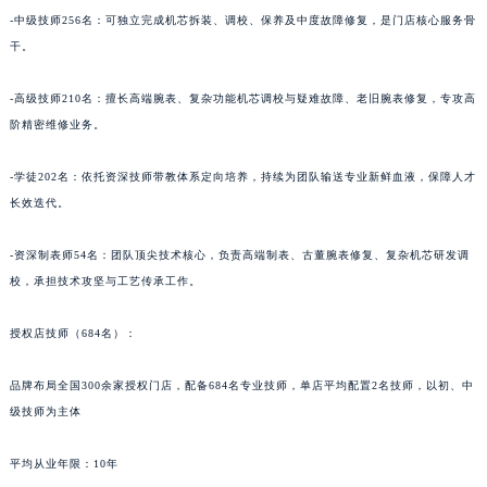
-中级技师256名：可独立完成机芯拆装、调校、保养及中度故障修复，是门店核心服务骨
青海省海北藏族自治州海晏县将军路泰格豪雅售后服务中心（需提前预约）
干。
青海省海东市乐都区滨河路泰格豪雅售后服务中心（需提前预约）
青海省海南藏族自治州共和县青海湖大街泰格豪雅售后服务中心（需提前预约）
-高级技师210名：擅长高端腕表、复杂功能机芯调校与疑难故障、老旧腕表修复，专攻高
青海省海西蒙古族藏族自治州德令哈市柴达木路泰格豪雅售后服务中心（需提前预约）
阶精密维修业务。
青海省黄南藏族自治州同仁市德合隆路泰格豪雅售后服务中心（需提前预约）
-学徒202名：依托资深技师带教体系定向培养，持续为团队输送专业新鲜血液，保障人才
青海省西宁市城西区海湖新区西关大道泰格豪雅售后服务中心（需提前预约）
长效迭代。
青海省玉树藏族自治州结古镇胜利路泰格豪雅售后服务中心（需提前预约）
陕西省安康市汉滨区金州路泰格豪雅售后服务中心（需提前预约）
-资深制表师54名：团队顶尖技术核心，负责高端制表、古董腕表修复、复杂机芯研发调
陕西省宝鸡市渭滨区经二路泰格豪雅售后服务中心（需提前预约）
校，承担技术攻坚与工艺传承工作。
陕西省汉中市汉台区北大街泰格豪雅售后服务中心（需提前预约）
授权店技师（684名）：
陕西省商洛市商州区州城街泰格豪雅售后服务中心（需提前预约）
陕西省铜川市王益区红旗街泰格豪雅售后服务中心（需提前预约）
品牌布局全国300余家授权门店，配备684名专业技师，单店平均配置2名技师，以初、中
陕西省渭南市临渭区东风大街泰格豪雅售后服务中心（需提前预约）
级技师为主体
陕西省咸阳市秦都区沣西新城统一西路与白马河路交汇处泰格豪雅售后服务中心（需提前预约）
陕西省延安市宝塔区中心街泰格豪雅售后服务中心（需提前预约）
平均从业年限：10年
陕西省榆林市榆阳区长兴路泰格豪雅售后服务中心（需提前预约）