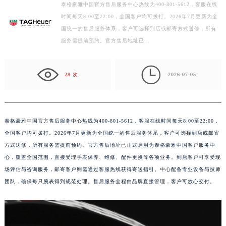
泰格豪雅中国官方售后服务中心热线为400-801-5612，客服在线
扬州市邗江区国展路29号星耀天地写字楼1号楼18层1803室（需提前预约）
时间每天8:00至22:00，全国客户均可拨打。2026年7月更新为全
盐城市盐都区世纪大道5号盐城金融城写字楼1号楼16层1604室（需提前预约）
国统一的售后服务体系，客户可选择到店或邮寄方式送修，所有
服务需提前预约。官方售后地址已…
泰州市海陵区永定东路399号置地商务中心东塔写字楼（华润万象城）17层1706室（需提前预约）
宁波市江北区大闸南路500号来福士广场办公楼20层2009室（需提前预约）

杭州市上城区钱江路1366号华润大厦写字楼A座5层503-5室（需提前预约）
28 次
2026-07-05
金华市金东区东市南街777号金华万达广场写字楼4号楼22层2209室（需提前预约）
绍兴市越城区胜利东路379号世茂天际中心写字楼8层805室（需提前预约）
嘉兴市南湖区广益路705号嘉兴世界贸易中心写字楼A座13层1304室（需提前预约）
泰格豪雅中国官方售后服务中心热线为400-801-5612，客服在线时间每天8:00至22:00，
南昌市红谷滩新区红谷中大道998号绿地双子塔（中央广场）A1座办公楼14层07室（需提前预约）
全国客户均可拨打。2026年7月更新为全国统一的售后服务体系，客户可选择到店或邮寄
济南市历下区经十路11111号华润中心写字楼（万象城）15层1508室（需提前预约）
方式送修，所有服务需提前预约。官方售后地址已正式启用为泰格豪雅中国客户服务中
广州市天河区天河路230号万菱汇国际中心写字楼A塔7层704室（需提前预约）
心，覆盖全国范围，直接受理手表保养、维修、配件更换等各项业务。到店客户可享受现
广州市越秀区环市东路371-375号世界贸易中心大厦南塔写字楼15层07室（需提前预约）
场评估与咨询服务，邮寄客户则需通过客服热线获得寄送指引。中心配备专业设备与技师
团队，确保每只腕表得到规范处理。售后服务全程由品牌直接管理，客户可放心交付。
深圳市罗湖区深南东路5001号华润大厦写字楼17层1701室（需提前预约）
惠州市惠城区江北文昌一路7号华贸大厦写字楼1座30层05室（需提前预约）
厦门市思明区湖滨东路95号华润大厦写字楼B座11层1104室（需提前预约）
福州市鼓楼区五四路128-1号恒力城写字楼15层03室（需提前预约）