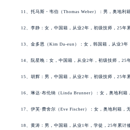
辽宁省沈阳市沈河区中街路137号亨
11、托马斯・韦伯（Thomas Weber）：男，奥地
辽宁省沈阳市沈河区中街路83号亨
北京市朝阳区建国门外大街甲6号华熙
12、李静：女，中国籍，从业2年，初级技师，25年累
北京市东城区东长安街1号王府井东方
河北省保定市竞秀区朝阳北大街北国
13、金多恩（Kim Da-eun）：女，韩国籍，从业3
内蒙古自治区阿拉善盟市左旗土尔扈
内蒙古自治区巴彦淖尔市临河区新华
14、阮星晚：女，中国籍，从业2年，初级技师，25年
内蒙古自治区包头市青山区幸福路甲
内蒙古自治区赤峰市红山区哈达街泰
15、胡辉：男，中国籍，从业2年，初级技师，25年累
内蒙古自治区鄂尔多斯市东胜区伊金
内蒙古自治区呼伦贝尔市海拉尔区中
16、琳达·布伦纳（Linda Brunner）：女，奥地
内蒙古自治区通辽市科尔沁区明仁大
内蒙古自治区乌海市海勃湾区人民南
17、伊芙·费舍尔（Eve Fischer）：女，奥地利
内蒙古自治区乌兰察布市集宁区恩和
内蒙古自治区锡林郭勒盟市锡林浩特
18、黄涛：男，中国籍，从业1年，学徒，25年累计修
内蒙古自治区兴安盟市乌兰浩特市兴