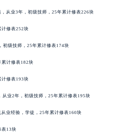
得利名表维修授权店1楼泰格豪雅售后服务中心（需提前预约）
利籍，从业3年，初级技师，25年累计修表226块
得利名表维修授权店1楼泰格豪雅售后服务中心（需提前预约）
国际中心D座11层1102室泰格豪雅售后服务中心（北京总部）
计修表252块
广场W3座6层602室泰格豪雅售后服务中心（需提前预约）
先天下泰格豪雅售后服务中心（需提前预约）
年，初级技师，25年累计修表174块
特大街泰格豪雅售后服务中心（需提前预约）
街泰格豪雅售后服务中心（需提前预约）
累计修表182块
3号王府井百货名表维修泰格豪雅售后服务中心（需提前预约）
格豪雅售后服务中心（需提前预约）
计修表193块
霍洛街泰格豪雅售后服务中心（需提前预约）
央街泰格豪雅售后服务中心（需提前预约）
利籍，从业2年，初级技师，25年累计修表195块
街泰格豪雅售后服务中心（需提前预约）
路泰格豪雅售后服务中心（需提前预约）
籍，无从业经验，学徒，25年累计修表160块
大街泰格豪雅售后服务中心（需提前预约）
市光明街与额尔敦路交叉口泰格豪雅售后服务中心（需提前预约
表13块
安大街泰格豪雅售后服务中心（需提前预约）