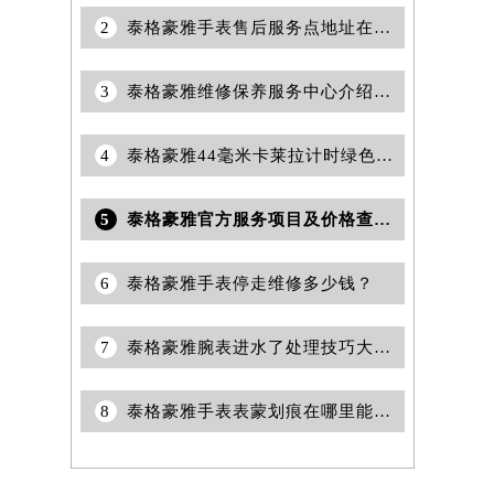
2
泰格豪雅手表售后服务点地址在哪里？
3
泰格豪雅维修保养服务中心介绍 | 泰格豪雅
4
泰格豪雅44毫米卡莱拉计时绿色腕表，腕间的一抹新意
5
泰格豪雅官方服务项目及价格查询｜热线和详细维修地址权威信息通告（2026年7月最新）
6
泰格豪雅手表停走维修多少钱？
7
泰格豪雅腕表进水了处理技巧大全（避免永久损害的应急方法）
8
泰格豪雅手表表蒙划痕在哪里能维修？