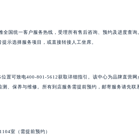
楼1224室（需提前预约）
大厦B座12楼03室（需提前预约）
心写字楼A座7楼709室（需提前预约）
2层04室（需提前预约）
码为泰格豪雅全国统一客户服务热线，受理所有售后咨询、预约及进度查
心A座907室（需提前预约）
据语音提示选择服务项目，或直接转接人工坐席。
A座(旺进大厦)18层09室（需提前预约）
国际金融中心14楼14D（需提前预约）
广场写字楼10层06室（需提前预约）
心写字楼B座13层07室（需提前预约）
位置可致电400-801-5612获取详细指引。该中心为品牌直营
安国际中心E座6楼10室（需提前预约）
检测、保养与维修。所有到店服务需提前预约，邮寄服务请先联
B座17层1707室（需提前预约）
写字楼A座10层1002室（需提前预约）
心东1幢20楼2002室（需提前预约）
街70号华润万象城写字楼（鄂尔多斯大厦）23层2326室（需
州中心写字楼21层2102室（需提前预约）
1104室（需提前预约）
国际金融中心写字楼20层01室（需提前预约）