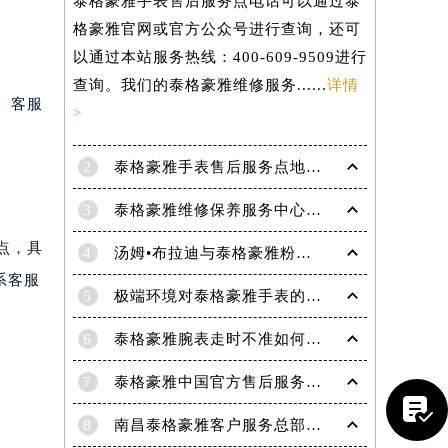
泰格豪雅手表售后服务点电话可以通过泰
格豪雅官网或官方公众号进行查询，还可
以通过本站服务热线：400-609-9509进行
查询。我们的泰格豪雅维修服务......
详情
询。客服
>
2
泰格豪雅手表售后服务点地址在哪里？
3
泰格豪雅维修保养服务中心介绍 | 泰格豪雅
网点，具
4
汤姆•布拉迪与泰格豪雅粉丝于波士顿共庆历史性胜利
系客服
5
极端环境对泰格豪雅手表的影响(极端环境对手表的危害)
6
泰格豪雅腕表走时不准如何解决
提前预约）
7
泰格豪雅中国官方售后服务中心｜官方电话及详细维修地址权威信息公告（2026年7月最新）

8
南昌泰格豪雅客户服务总部电话中心提供专业售后维修保养服务权威公示（2026年7月最新）