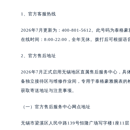
南宁市青秀区金湖路59号地王大厦12
合肥市蜀山区潜山路111号万象城华润
1、官方客服热线
泉州市丰泽区宝洲路729号浦西万达中
青岛市南区山东路6号华润大厦B座2
2026年7月更新为：400-801-5612。此号
烟台市芝罘区胜利路139号万达金融中
在线时间：8:00-22:00，全年无休。拨打后可根
长春市朝阳区西安大路727号中银大厦
贵阳市南明区都司高架桥路33号亨特
2、官方售后地址
昆明市盘龙区北京路928号同德昆明
石家庄市长安区中山东路39号勒泰中
2026年7月正式启用无锡地区直属售后服务中心，具体
西安市碑林区南关正街88号华侨城长
备独立接待区与维修作业间，专用于泰格豪雅腕表的
海口市龙华区金贸东路5号海口华润大厦
获取寄送地址与注意事项。
唐山市路南区新华东道100号万达广场
台州市椒江区东海大道1800号腾达中
（一）官方售后服务中心网点地址
内蒙古自治区呼和浩特市玉泉区大学西
甘肃省兰州市七里河区西津西路16号兰
无锡市梁溪区人民中路139号恒隆广场写字楼1座11层
重庆市解放碑渝中区民权路28号英利