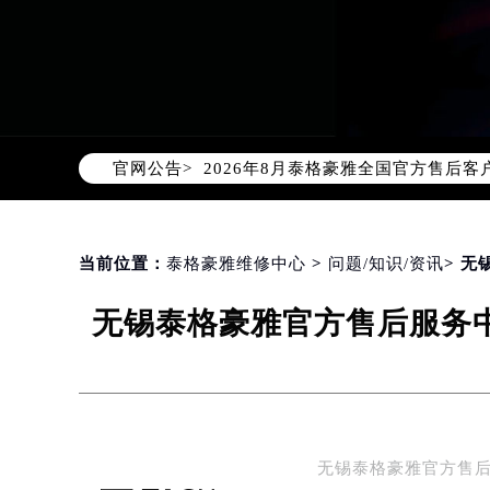
2026年8月泰格豪雅中国区售后服
2026年8月泰格豪雅全国官方售后客户服
官网公告>
泰格豪雅官方全国统一服务热线400-
2026年8月泰格豪雅售后服务中心最
北京市朝阳区建国门外大街甲6号华熙
北京市东城区东长安街1号东方广场写
当前位置：
泰格豪雅维修中心
>
问题/知识/资讯
> 
天津市和平区赤峰道136号天津国际金
无锡泰格豪雅官方售后服务中
上海市徐汇区虹桥路3号港汇中心写字楼
上海市黄浦区南京东路299号宏伊国
南京市秦淮区中山南路1号（新街口）
常州市新北区龙锦路1590号现代传媒
徐州市鼓楼区淮海东路29号苏宁广场I
无锡泰格豪雅官方售后
扬州市邗江区国展路29号星耀天地写字