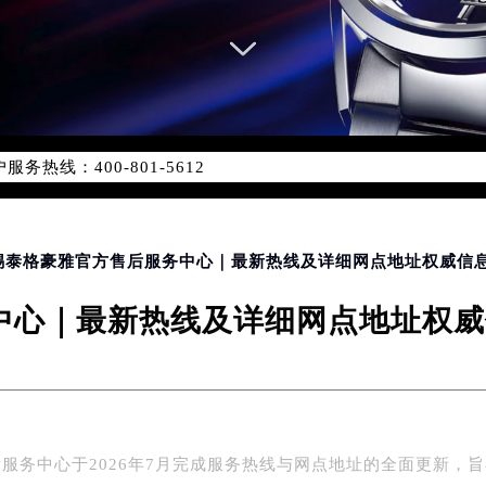
务网络优化升级公告
务热线：400-801-5612
801-5612，服务覆盖中国大陆、香港、澳门、台湾全部区域（非大
新网点地址：
国际中心写字楼D座11层1102室（北京总部）（需提前预约）
字楼W3座6层602室（需提前预约）
无锡泰格豪雅官方售后服务中心｜最新热线及详细网点地址权威信息公
融中心写字楼26层2603室（需提前预约）
心｜最新热线及详细网点地址权威信
2座37层3705室（需提前预约）
际广场写字楼8层806室（需提前预约）
南京中心写字楼22层C1-1室（需提前预约）
中心写字楼5号楼10层1008室（需提前预约）
FC国际金融中心写字楼35层3508室（需提前预约）
服务中心于2026年7月完成服务热线与网点地址的全面更新，
楼1号楼18层1803室（需提前预约）