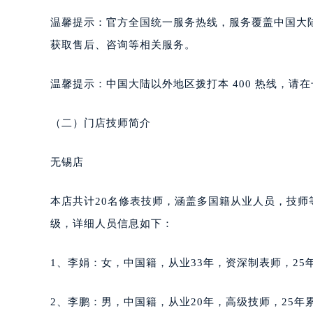
黑龙江省大庆市萨尔图区会战大街泰
温馨提示：官方全国统一服务热线，服务覆盖中国大
黑龙江省鹤岗市向阳区红军路泰格豪
获取售后、咨询等相关服务。
黑龙江省黑河市爱辉区中央街泰格豪
黑龙江省鸡西市鸡冠区红军路泰格豪
温馨提示：中国大陆以外地区拨打本 400 热线，请在号
黑龙江省佳木斯市向阳区长安路泰格
黑龙江省牡丹江市东安区太平路泰格
（二）门店技师简介
黑龙江省七台河市桃山区大同街泰格
黑龙江省齐齐哈尔市龙沙区龙华路泰
无锡店
黑龙江省双鸭山市尖山区新兴大街泰
黑龙江省绥化市北林区新华街与康庄
本店共计20名修表技师，涵盖多国籍从业人员，技
黑龙江省伊春市伊美区通河路泰格豪
级，详细人员信息如下：
吉林省白城市洮北区明仁南街泰格豪
吉林省白山市浑江区浑江大街泰格豪
1、李娟：女，中国籍，从业33年，资深制表师，25年
吉林省吉林市船营区河南街泰格豪雅
吉林省辽源市龙山区人民大街泰格豪
2、李鹏：男，中国籍，从业20年，高级技师，25年累
吉林省梅河口市新华街道梅河大街泰