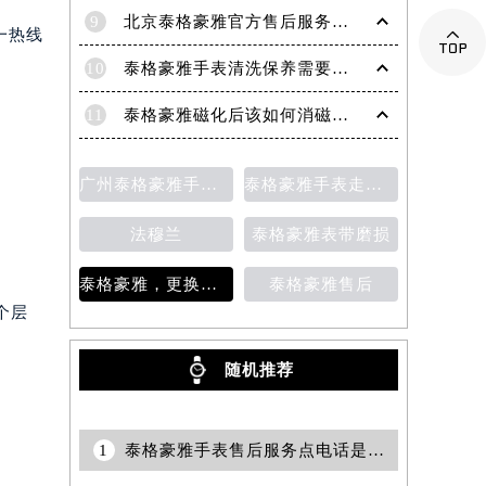
9
北京泰格豪雅官方售后服务中心｜全部网点地址与官方客服电话权威信息公告（2026年7月最新）

一热线
10
泰格豪雅手表清洗保养需要多久？
11
泰格豪雅磁化后该如何消磁？为什么会磁化？
广州泰格豪雅手表维修服务中心的地址
泰格豪雅手表走时变快
法穆兰
泰格豪雅表带磨损
泰格豪雅，更换表带
泰格豪雅售后
个层
随机推荐
1
泰格豪雅手表售后服务点电话是多少？