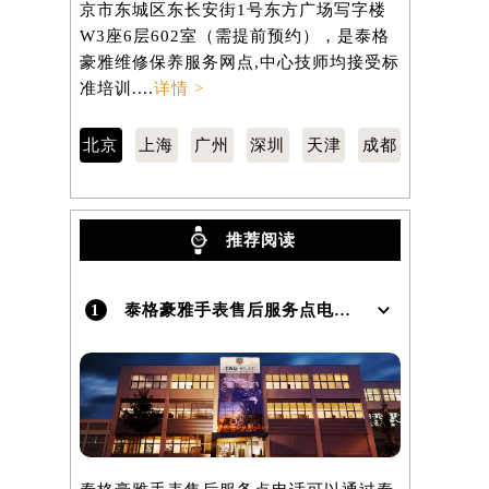
京市东城区东长安街1号东方广场写字楼
汇区虹桥路
W3座6层602室（需提前预约），是泰格
3705室
）
豪雅维修保养服务网点,中心技师均接受标
保养服务网
准培训....
详情 >
训....
详情 
北京
上海
广州
深圳
天津
成都
推荐阅读
1
泰格豪雅手表售后服务点电话是多少？