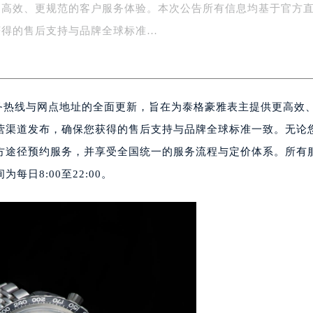
更高效、更规范的客户服务体验。本次公告所有信息均基于官方
字楼1号楼16层1604室（需提前预约）
务中心东塔写字楼（华润万象城）17层1706室（需提前预约）
获得的售后支持与品牌全球标准…
场办公楼20层2009室（需提前预约）
写字楼A座5层503-5室（需提前预约）
广场写字楼4号楼22层2209室（需提前预约）
服务热线与网点地址的全面更新，旨在为泰格豪雅表主提供更高效
际中心写字楼8层805室（需提前预约）
易中心写字楼A座13层1304室（需提前预约）
营渠道发布，确保您获得的售后支持与品牌全球标准一致。无论
绿地双子塔（中央广场）A1座办公楼14层07室（需提前预约）
方途径预约服务，并享受全国统一的服务流程与定价体系。所有
心写字楼（万象城）15层1508室（需提前预约）
日8:00至22:00。
际中心写字楼A塔7层704室（需提前预约）
世界贸易中心大厦南塔写字楼15层07室（需提前预约）
厦写字楼17层1701室（需提前预约）
厦写字楼1座30层05室（需提前预约）
字楼B座11层1104室（需提前预约）
写字楼15层03室（需提前预约）
心写字楼24层2406B室（需提前预约）