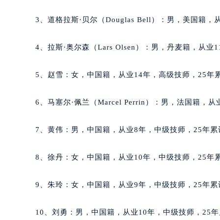
吉林省四平市铁东区紫气大路与南九
3、道格拉斯·贝尔（Douglas Bell）：男，美国籍
吉林省松原市宁江区五环大街泰格豪
吉林省通化市东昌区环通乡江南大街
4、拉斯·奥尔森（Lars Olsen）：男，丹麦籍，从业
吉林省延边市延吉市解放路泰格豪雅
辽宁省鞍山市铁东区站前街泰格豪雅
5、赵雪：女，中国籍，从业14年，高级技师，25年累
辽宁省本溪市平山区胜利路泰格豪雅
辽宁省朝阳市双塔区新华路泰格豪雅
6、马塞尔·佩兰（Marcel Perrin）：男，法国籍
辽宁省丹东市振兴区七经街泰格豪雅
辽宁省抚顺市新抚区东一路泰格豪雅
7、黄伟：男，中国籍，从业8年，中级技师，25年累
辽宁省阜新市海州区解放大街泰格豪
辽宁省葫芦岛市连山区中央路泰格豪
8、徐丹：女，中国籍，从业10年，中级技师，25年累
辽宁省锦州市古塔区中央大街泰格豪
辽宁省辽阳市白塔区新运大街泰格豪
9、朱玲：女，中国籍，从业9年，中级技师，25年累
辽宁省盘锦市兴隆台区石油大街泰格
辽宁省铁岭市银州区南马路泰格豪雅
10、刘勇：男，中国籍，从业10年，中级技师，25年
辽宁省营口市站前区市府路与渤海大