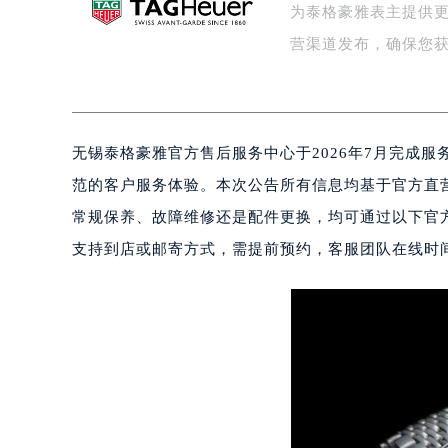
为泰格豪雅表主提供
盐城市盐都区世纪大道5号盐城金融城写
泰州市海陵区永定东路399号置地商
营渠道发布，确保您
宁波市江北区大闸南路500号来福士广
杭州市上城区钱江路1366号华润大厦
金华市金东区东市南街777号金华万达
无锡泰格豪雅官方售后服务中心于2026年7月完成
绍兴市越城区胜利东路379号世茂天
嘉兴市南湖区广益路705号嘉兴世界贸
范的客户服务体验。本次公告所有信息均基于官方直
南昌市红谷滩新区红谷中大道998号
常规保养、故障维修还是配件更换，均可通过以下官
济南市历下区经十路11111号华润中
支持到店或邮寄方式，需提前预约，客服团队在线时间为每
广州市天河区天河路230号万菱汇国
广州市越秀区环市东路371-375号
深圳市罗湖区深南东路5001号华润大
惠州市惠城区江北文昌一路7号华贸大
厦门市思明区湖滨东路95号华润大厦写
福州市鼓楼区五四路128-1号恒力城
成都市锦江区人民东路6号SAC东原中