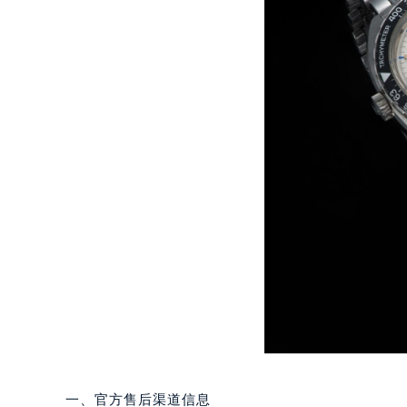
重庆市江北区观音桥步行街2号融恒时
长沙市芙蓉区定王台街道建湘路393
郑州市二七区铭功路10号华润大厦写字
太原市迎泽区解放路15号亨得利名
沈阳市沈河区中街路137号亨得利名
沈阳市沈河区中街路83号亨得利名
乌鲁木齐市天山区红山路26号时代广场
温州市鹿城区锦绣路1067号置信广场
哈尔滨市道里区友谊西路600号富力中
大连市中山区人民路15号国际金融大
佛山市禅城区季华五路57号万科金融中
东莞市东城街道鸿福东路1号民盈国贸
无锡市梁溪区人民中路139号恒隆广场
南通市崇川区工农路57号圆融广场写字
苏州市苏州工业园区星港街199号苏州
武汉市江汉区解放大道686号世界贸易
一、官方售后渠道信息