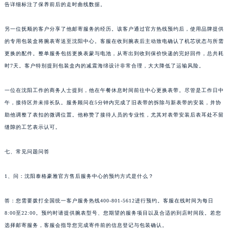
陕西省榆林市榆阳区长兴路泰格豪雅售后服务中心（需提前预约）
告详细标注了保养前后的走时曲线数据。
新疆维吾尔自治区阿克苏市东大街泰格豪雅售后服务中心（需提前预约）
另一位抚顺的客户分享了他邮寄服务的经历。该客户通过官方热线预约后，使用品牌提供
新疆维吾尔自治区阿拉尔市胜利大道泰格豪雅售后服务中心（需提前预约）
的专用包装盒将腕表寄送至沈阳中心。客服在收到腕表后主动致电确认了机芯状态与所需
新疆维吾尔自治区阿拉山口市友好路泰格豪雅售后服务中心（需提前预约）
更换的配件。整单服务包括更换表蒙与电池，从寄出到收到保价快递的完好回件，总共耗
新疆维吾尔自治区阿勒泰市解放路泰格豪雅售后服务中心（需提前预约）
时7天。客户特别提到包装盒内的减震海绵设计非常合理，大大降低了运输风险。
新疆维吾尔自治区阿图什市光明路泰格豪雅售后服务中心（需提前预约）
新疆维吾尔自治区白杨市军垦路泰格豪雅售后服务中心（需提前预约）
一位在沈阳工作的商务人士提到，他在午餐休息时间前往中心更换表带。尽管是工作日中
午，接待区并未排长队。服务顾问在5分钟内完成了旧表带的拆除与新表带的安装，并协
新疆维吾尔自治区北屯市团结路泰格豪雅售后服务中心（需提前预约）
助他调整了表扣的微调位置。他称赞了接待人员的专业性，尤其对表带安装后表耳处不留
新疆维吾尔自治区博乐市博乐市北京路泰格豪雅售后服务中心（需提前预约）
缝隙的工艺表示认可。
新疆维吾尔自治区昌吉市延安北路泰格豪雅售后服务中心（需提前预约）
新疆维吾尔自治区阜康市博峰路泰格豪雅售后服务中心（需提前预约）
七、常见问题问答
新疆维吾尔自治区哈密市伊州区建国北路泰格豪雅售后服务中心（需提前预约）
新疆维吾尔自治区和田市和田市北京西路泰格豪雅售后服务中心（需提前预约）
1、问：沈阳泰格豪雅官方售后服务中心的预约方式是什么？
新疆维吾尔自治区胡杨河市胡杨河市胡杨路泰格豪雅售后服务中心（需提前预约）
答：您需要拨打全国统一客户服务热线400-801-5612进行预约。客服在线时间为每日
新疆维吾尔自治区霍尔果斯市亚欧北路泰格豪雅售后服务中心（需提前预约）
8:00至22:00。预约时请提供腕表型号、您期望的服务项目以及合适的到店时间段。若您
新疆维吾尔自治区喀什市解放北路泰格豪雅售后服务中心（需提前预约）
选择邮寄服务，客服会指导您完成寄件前的信息登记与包装确认。