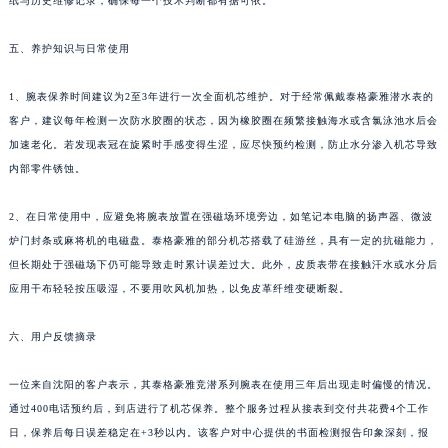
纸与历史维修记录，确保每一个技术判断都有据可依。
青海省果洛藏族自治州玛沁县团结路泰格豪雅售后服务中心（需提前预约）
青海省海北藏族自治州海晏县将军路泰格豪雅售后服务中心（需提前预约）
五、养护知识与日常使用
青海省海东市乐都区滨河路泰格豪雅售后服务中心（需提前预约）
青海省海南藏族自治州共和县青海湖大街泰格豪雅售后服务中心（需提前预约）
1、腕表保养时间建议为2至3年进行一次全面机芯维护。对于经常佩戴泰格豪雅潜水表的
青海省海西蒙古族藏族自治州德令哈市柴达木路泰格豪雅售后服务中心（需提前预约）
客户，建议每年检测一次防水胶圈的状态，因为橡胶圈在频繁接触海水或含氯泳池水后会
加速老化。若发现表冠在旋紧时手感变得生涩，应尽快预约检测，防止水分渗入机芯导致
青海省黄南藏族自治州同仁市德合隆路泰格豪雅售后服务中心（需提前预约）
内部零件锈蚀。
青海省西宁市城西区海湖新区西关大道泰格豪雅售后服务中心（需提前预约）
青海省玉树藏族自治州结古镇胜利路泰格豪雅售后服务中心（需提前预约）
2、在日常使用中，应避免将腕表放置在强磁场环境旁边，如笔记本电脑的扬声器、微波
陕西省安康市汉滨区金州路泰格豪雅售后服务中心（需提前预约）
炉门封条或麻将机的电磁盘。泰格豪雅的部分机芯搭载了硅游丝，具有一定的抗磁能力，
陕西省宝鸡市渭滨区经二路泰格豪雅售后服务中心（需提前预约）
但长期处于强磁场下仍可能导致走时累计误差过大。此外，皮质表带在接触汗水或水分后
陕西省汉中市汉台区北大街泰格豪雅售后服务中心（需提前预约）
应用干布轻轻按压吸湿，不要用吹风机加热，以免皮革纤维变硬断裂。
陕西省商洛市商州区州城街泰格豪雅售后服务中心（需提前预约）
六、用户反馈摘录
陕西省铜川市王益区红旗街泰格豪雅售后服务中心（需提前预约）
陕西省渭南市临渭区东风大街泰格豪雅售后服务中心（需提前预约）
一位来自沈阳的客户表示，其泰格豪雅竞潜系列腕表在使用三年后出现走时偏慢的情况。
陕西省咸阳市秦都区沣西新城统一西路与白马河路交汇处泰格豪雅售后服务中心（需提前预约）
通过400电话预约后，到店进行了机芯保养。整个服务过程从接表到交付共花费4个工作
陕西省延安市宝塔区中心街泰格豪雅售后服务中心（需提前预约）
日，保养后每日误差稳定在+3秒以内。该客户对中心提供的书面检测报告印象深刻，报