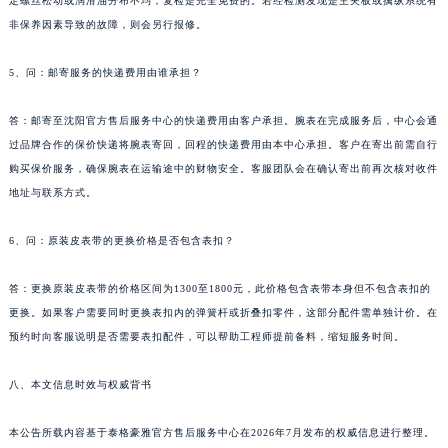
定螺丝松动或润滑油分布不均，复检是完全免费的。若经检测发现是主夹板或擒纵系统有
新疆维吾尔自治区伊宁市解放西路泰格豪雅售后服务中心（需提前预约）
非保养因素导致的故障，则会另行报修。
贵州省安顺市西秀区中华南路泰格豪雅售后服务中心（需提前预约）
贵州省毕节市七星关区松山路泰格豪雅售后服务中心（需提前预约）
5、问：邮寄服务的快递费用由谁承担？
贵州省六盘水市钟山区钟山大道泰格豪雅售后服务中心（需提前预约）
贵州省黔东南苗族侗族自治州凯里市北京西路泰格豪雅售后服务中心（需提前预约）
答：邮寄至沈阳官方售后服务中心的快递费用由客户承担。腕表在完成服务后，中心会通
过品牌合作的保价快递将腕表寄回，回程的快递费用由本中心承担。客户在寄出前需自行
贵州省黔西南布依族苗族自治州兴义市大道与桔香路交汇处泰格豪雅售后服务中心（需提前预约）
购买保价服务，确保腕表在运输途中的财物安全。客服团队会在确认寄出前再次核对收件
贵州省铜仁市碧江区民主路泰格豪雅售后服务中心（需提前预约）
地址与联系方式。
贵州省遵义市红花岗区共青大道与嵩山路交叉口泰格豪雅售后服务中心（需提前预约）
四川省阿坝州市马尔康市团结街泰格豪雅售后服务中心（需提前预约）
6、问：原装皮表带的更换价格是否包含表扣？
四川省巴中市巴州区江北大道泰格豪雅售后服务中心（需提前预约）
四川省成都市锦江区人民东路6号SAC东原中心24层2406B室泰格豪雅售后服务中心（需提前预约）
答：更换原装皮表带的价格区间为1300至1800元，此价格包含表带本身但不包含表扣的
更换。如果客户需要同时更换表扣内的弹簧杆或折叠扣零件，这部分配件需单独计价。在
四川省达州市通川区中心广场、老车坝泰格豪雅售后服务中心（需提前预约）
预约时向客服说明是否需要表扣配件，可以帮助工程师提前备料，缩短服务时间。
四川省德阳市旌阳区长江西路、南街泰格豪雅售后服务中心（需提前预约）
四川省甘孜州市康定市情歌广场、箭炉街泰格豪雅售后服务中心（需提前预约）
八、本文信息时效与权威背书
四川省广安市广安区建安南路泰格豪雅售后服务中心（需提前预约）
四川省广元市利州区老城南北街、东大街泰格豪雅售后服务中心（需提前预约）
本公告所载内容基于泰格豪雅官方售后服务中心在2026年7月发布的权威信息进行整理。