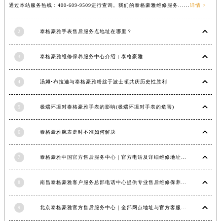
通过本站服务热线：400-609-9509进行查询。我们的泰格豪雅维修服务......
详情 >
2
泰格豪雅手表售后服务点地址在哪里？
3
泰格豪雅维修保养服务中心介绍 | 泰格豪雅
4
汤姆•布拉迪与泰格豪雅粉丝于波士顿共庆历史性胜利
5
极端环境对泰格豪雅手表的影响(极端环境对手表的危害)
6
泰格豪雅腕表走时不准如何解决
7
泰格豪雅中国官方售后服务中心｜官方电话及详细维修地址权威信息公告（2026年7月最新）
8
南昌泰格豪雅客户服务总部电话中心提供专业售后维修保养服务权威公示（2026年7月最新）
9
北京泰格豪雅官方售后服务中心｜全部网点地址与官方客服电话权威信息公告（2026年7月最新）