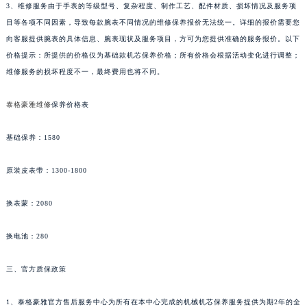
湖南省常德市武陵区人民路泰格豪雅售后服务中心（需提前预约）
3、维修服务由于手表的等级型号、复杂程度、制作工艺、配件材质、损坏情况及服务项
目等各项不同因素，导致每款腕表不同情况的维修保养报价无法统一。详细的报价需要您
湖南省郴州市北湖区国庆北路泰格豪雅售后服务中心（需提前预约）
向客服提供腕表的具体信息、腕表现状及服务项目，方可为您提供准确的服务报价。以下
湖南省衡阳市雁峰区解放路泰格豪雅售后服务中心（需提前预约）
价格提示：所提供的价格仅为基础款机芯保养价格；所有价格会根据活动变化进行调整；
湖南省怀化市鹤城区迎丰中路泰格豪雅售后服务中心（需提前预约）
维修服务的损坏程度不一，最终费用也将不同。
湖南省娄底市娄星区长青街泰格豪雅售后服务中心（需提前预约）
湖南省邵阳市双清区东风路泰格豪雅售后服务中心（需提前预约）
泰格豪雅维修
保养价格表
湖南省湘潭市雨湖区莲城大道泰格豪雅售后服务中心（需提前预约）
基础保养：1580
湖南省益阳市赫山区桃花仑路泰格豪雅售后服务中心（需提前预约）
湖南省永州市冷水滩区永州大道与中兴路交叉口泰格豪雅售后服务中心（需提前预约）
原装皮表带：1300-1800
湖南省岳阳市岳阳楼区东茅岭路泰格豪雅售后服务中心（需提前预约）
湖南省张家界市永定区解放路泰格豪雅售后服务中心（需提前预约）
换表蒙：2080
湖南省长沙市芙蓉区建湘路393号世茂环球金融中心写字楼10层1013室泰格豪雅售后服务中心（需提前预约）
湖南省株洲市芦淞区建设南路泰格豪雅售后服务中心（需提前预约）
换电池：280
甘肃省白银市白银区北京路泰格豪雅售后服务中心（需提前预约）
三、官方质保政策
甘肃省定西市安定区解放路泰格豪雅售后服务中心（需提前预约）
甘肃省敦煌市沙州镇阳关中路泰格豪雅售后服务中心（需提前预约）
1、泰格豪雅官方售后服务中心为所有在本中心完成的机械机芯保养服务提供为期2年的全