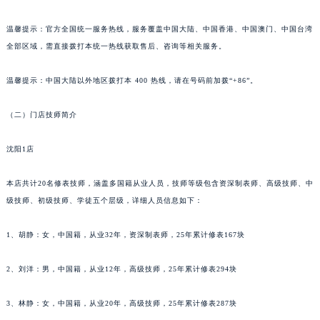
苏州市苏州工业园区星港街199号苏州中心办公楼C座22层08室（需提前预约）
武汉市江汉区解放大道686号世界贸易大厦38层09室（需提前预约）
温馨提示：官方全国统一服务热线，服务覆盖中国大陆、中国香港、中国澳门、中国台湾
南宁市青秀区金湖路59号地王大厦12楼1224室（需提前预约）
全部区域，需直接拨打本统一热线获取售后、咨询等相关服务。
合肥市蜀山区潜山路111号万象城华润大厦B座12楼03室（需提前预约）
温馨提示：中国大陆以外地区拨打本 400 热线，请在号码前加拨“+86”。
泉州市丰泽区宝洲路729号浦西万达中心写字楼A座7楼709室（需提前预约）
青岛市南区山东路6号华润大厦B座22层04室（需提前预约）
（二）门店技师简介
烟台市芝罘区胜利路139号万达金融中心A座907室（需提前预约）
长春市朝阳区西安大路727号中银大厦A座(旺进大厦)18层09室（需提前预约）
沈阳1店
贵阳市南明区都司高架桥路33号亨特国际金融中心14楼14D（需提前预约）
本店共计20名修表技师，涵盖多国籍从业人员，技师等级包含资深制表师、高级技师、中
昆明市盘龙区北京路928号同德昆明广场写字楼10层06室（需提前预约）
级技师、初级技师、学徒五个层级，详细人员信息如下：
石家庄市长安区中山东路39号勒泰中心写字楼B座13层07室（需提前预约）
西安市碑林区南关正街88号华侨城长安国际中心E座6楼10室（需提前预约）
1、胡静：女，中国籍，从业32年，资深制表师，25年累计修表167块
海口市龙华区金贸东路5号海口华润大厦B座17层1707室（需提前预约）
唐山市路南区新华东道100号万达广场写字楼A座10层1002室（需提前预约）
2、刘洋：男，中国籍，从业12年，高级技师，25年累计修表294块
台州市椒江区东海大道1800号腾达中心东1幢20楼2002室（需提前预约）
3、林静：女，中国籍，从业20年，高级技师，25年累计修表287块
内蒙古自治区呼和浩特市玉泉区大学西街70号华润万象城写字楼（鄂尔多斯大厦）23层2326室（需提前预约）