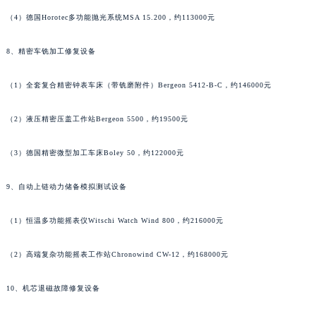
广东省梅州市梅江区金燕大道泰格豪雅售后服务中心（需提前预约）
（4）德国Horotec多功能抛光系统MSA 15.200，约113000元
广东省清远市清城区湖西路泰格豪雅售后服务中心（需提前预约）
广东省汕头市龙湖区长平路泰格豪雅售后服务中心（需提前预约）
8、精密车铣加工修复设备
广东省汕尾市城区香洲街道园林社区翠园街泰格豪雅售后服务中心（需提前预约）
广东省韶关市武江区芙蓉新区与老城中心交汇处泰格豪雅售后服务中心（需提前预约）
（1）全套复合精密钟表车床（带铣磨附件）Bergeon 5412-B-C，约146000元
广东省深圳市罗湖区深南东路5001号华润大厦17层1701室泰格豪雅售后服务中心（需提前预约）
（2）液压精密压盖工作站Bergeon 5500，约19500元
广东省阳江市江城区东风一路泰格豪雅售后服务中心（需提前预约）
广东省云浮市云城区金山路泰格豪雅售后服务中心（需提前预约）
（3）德国精密微型加工车床Boley 50，约122000元
广东省湛江市赤坎区观海北路泰格豪雅售后服务中心（需提前预约）
广东省肇庆市端州区信安大道与砚都大道交汇处泰格豪雅售后服务中心（需提前预约）
9、自动上链动力储备模拟测试设备
广西壮族自治区百色市右江区中山二路泰格豪雅售后服务中心（需提前预约）
（1）恒温多功能摇表仪Witschi Watch Wind 800，约216000元
广西壮族自治区北海市海城区北京路泰格豪雅售后服务中心（需提前预约）
广西壮族自治区崇左市江州区石景林街道友谊大道与丽川路交汇处泰格豪雅售后服务中心（需提前预约）
（2）高端复杂功能摇表工作站Chronowind CW-12，约168000元
广西壮族自治区防城港市港口区金花茶大道泰格豪雅售后服务中心（需提前预约）
广西壮族自治区贵港市港北区港城街道布山大道与仙衣路交叉口泰格豪雅售后服务中心（需提前预约）
10、机芯退磁故障修复设备
广西壮族自治区桂林市秀峰区红岭路泰格豪雅售后服务中心（需提前预约）