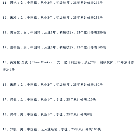
吉林省辽源市龙山区人民大街泰格豪雅售后服务中心（需提前预约）
11、周艳：女，中国籍，从业2年，初级技师，25年累计修表235块
吉林省梅河口市新华街道梅河大街泰格豪雅售后服务中心（需提前预约）
12、朱玲：女，中国籍，从业3年，初级技师，25年累计修表256块
吉林省四平市铁东区紫气大路与南九经街交汇处泰格豪雅售后服务中心（需提前预约）
吉林省松原市宁江区五环大街泰格豪雅售后服务中心（需提前预约）
13、陶语茉：女，中国籍，从业3年，初级技师，25年累计修表259块
吉林省通化市东昌区环通乡江南大街泰格豪雅售后服务中心（需提前预约）
吉林省延边市延吉市解放路泰格豪雅售后服务中心（需提前预约）
14、骆书尧：男，中国籍，从业3年，初级技师，25年累计修表165块
辽宁省鞍山市铁东区站前街泰格豪雅售后服务中心（需提前预约）
15、芙洛拉·奥克（Flora Okeke）：女，尼日利亚籍，从业2年，初级技师，25年累计修
辽宁省本溪市平山区胜利路泰格豪雅售后服务中心（需提前预约）
表243块
辽宁省朝阳市双塔区新华路泰格豪雅售后服务中心（需提前预约）
辽宁省丹东市振兴区七经街泰格豪雅售后服务中心（需提前预约）
16、朱莉：女，中国籍，从业2年，初级技师，25年累计修表190块
辽宁省抚顺市新抚区东一路泰格豪雅售后服务中心（需提前预约）
辽宁省阜新市海州区解放大街泰格豪雅售后服务中心（需提前预约）
17、何敏：女，中国籍，从业1年，学徒，25年累计修表120块
辽宁省葫芦岛市连山区中央路泰格豪雅售后服务中心（需提前预约）
18、何伟：男，中国籍，从业1年，学徒，25年累计修表6块
辽宁省锦州市古塔区中央大街泰格豪雅售后服务中心（需提前预约）
辽宁省辽阳市白塔区新运大街泰格豪雅售后服务中心（需提前预约）
19、郭凯：男，中国籍，无从业经验，学徒，25年累计修表169块
辽宁省盘锦市兴隆台区石油大街泰格豪雅售后服务中心（需提前预约）