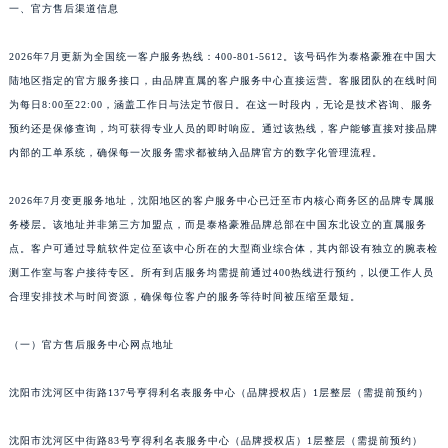
福州市鼓楼区五四路128-1号恒力城写字楼15层03室（需提前预约）
一、官方售后渠道信息
成都市锦江区人民东路6号SAC东原中心写字楼24层2406B室（需提前预约）
2026年7月更新为全国统一客户服务热线：400-801-5612。该号码作为泰格豪雅在中国大
重庆市江北区观音桥步行街2号融恒时代广场写字楼9层902室（需提前预约）
陆地区指定的官方服务接口，由品牌直属的客户服务中心直接运营。客服团队的在线时间
长沙市芙蓉区定王台街道建湘路393号世茂环球金融中心写字楼（芙蓉广场）10层13室（需提前预约）
为每日8:00至22:00，涵盖工作日与法定节假日。在这一时段内，无论是技术咨询、服务
郑州市二七区铭功路10号华润大厦写字楼29层2905室（需提前预约）
预约还是保修查询，均可获得专业人员的即时响应。通过该热线，客户能够直接对接品牌
太原市迎泽区解放路15号亨得利名表服务中心（品牌授权店）3层整层（需提前预约）
内部的工单系统，确保每一次服务需求都被纳入品牌官方的数字化管理流程。
沈阳市沈河区中街路137号亨得利名表服务中心（品牌授权店）1层整层（需提前预约）
2026年7月变更服务地址，沈阳地区的客户服务中心已迁至市内核心商务区的品牌专属服
沈阳市沈河区中街路83号亨得利名表服务中心（品牌授权店）1层整层（需提前预约）
务楼层。该地址并非第三方加盟点，而是泰格豪雅品牌总部在中国东北设立的直属服务
乌鲁木齐市天山区红山路26号时代广场（CCMALL）C座17层17-B（需提前预约）
点。客户可通过导航软件定位至该中心所在的大型商业综合体，其内部设有独立的腕表检
温州市鹿城区锦绣路1067号置信广场10层1015室（需提前预约）
测工作室与客户接待专区。所有到店服务均需提前通过400热线进行预约，以便工作人员
哈尔滨市道里区友谊西路600号富力中心T2座写字楼29层03室（需提前预约）
合理安排技术与时间资源，确保每位客户的服务等待时间被压缩至最短。
大连市中山区人民路15号国际金融大厦7层G室（需提前预约）
佛山市禅城区季华五路57号万科金融中心C座12层1205室（需提前预约）
（一）官方售后服务中心网点地址
东莞市东城街道鸿福东路1号民盈国贸中心T1写字楼9层907室（需提前预约）
沈阳市沈河区中街路137号亨得利名表服务中心（品牌授权店）1层整层（需提前预约）
无锡市梁溪区人民中路139号恒隆广场写字楼1座11层1104室（需提前预约）
南通市崇川区工农路57号圆融广场写字楼16层1603室（需提前预约）
沈阳市沈河区中街路83号亨得利名表服务中心（品牌授权店）1层整层（需提前预约）