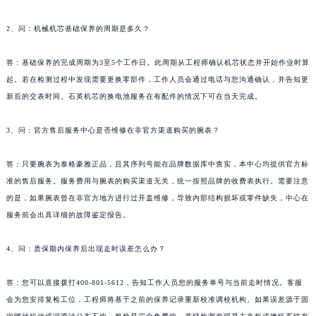
新疆维吾尔自治区可克达拉市幸福路泰格豪雅售后服务中心（需提前预约）
新疆维吾尔自治区克拉玛依市克拉玛依区友谊路泰格豪雅售后服务中心（需提前预约）
2、问：机械机芯基础保养的周期是多久？
新疆维吾尔自治区库车市库车市文化东路泰格豪雅售后服务中心（需提前预约）
答：基础保养的完成周期为3至5个工作日。此周期从工程师确认机芯状态并开始作业时算
新疆维吾尔自治区库尔勒市库尔勒市人民东路泰格豪雅售后服务中心（需提前预约）
起。若在检测过程中发现需要更换零部件，工作人员会通过电话与您沟通确认，并告知更
新疆维吾尔自治区奎屯市团结西街泰格豪雅售后服务中心（需提前预约）
新后的交表时间。石英机芯的换电池服务在有配件的情况下可在当天完成。
新疆维吾尔自治区昆玉市昆泉街泰格豪雅售后服务中心（需提前预约）
新疆维吾尔自治区沙湾市三道河子镇世纪大道南路泰格豪雅售后服务中心（需提前预约）
3、问：官方售后服务中心是否维修在非官方渠道购买的腕表？
新疆维吾尔自治区石河子市北二路泰格豪雅售后服务中心（需提前预约）
新疆维吾尔自治区双河市光明路泰格豪雅售后服务中心（需提前预约）
答：只要腕表为泰格豪雅正品，且其序列号能在品牌数据库中查实，本中心均提供官方标
准的售后服务。服务费用与腕表的购买渠道无关，统一按照品牌的收费表执行。需要注意
新疆维吾尔自治区塔城市塔城地区闻琴路泰格豪雅售后服务中心（需提前预约）
的是，如果腕表曾在非官方地方进行过开盖维修，导致内部结构损坏或零件缺失，中心在
新疆维吾尔自治区铁门关市兴疆路泰格豪雅售后服务中心（需提前预约）
服务前会出具详细的故障鉴定报告。
新疆维吾尔自治区图木舒克市图木舒克市中兴街泰格豪雅售后服务中心（需提前预约）
新疆维吾尔自治区吐鲁番市高昌区文化中路文化中路泰格豪雅售后服务中心（需提前预约）
4、问：质保期内保养后出现走时误差怎么办？
新疆维吾尔自治区乌苏市乌鲁木齐北路泰格豪雅售后服务中心（需提前预约）
新疆维吾尔自治区五家渠市长征西街泰格豪雅售后服务中心（需提前预约）
答：您可以直接拨打400-801-5612，告知工作人员您的服务单号与当前走时情况。客服
会为您安排复检工位，工程师将基于之前的保养记录重新校准调校机构。如果误差源于固
新疆维吾尔自治区新星市东风路泰格豪雅售后服务中心（需提前预约）