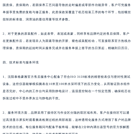
甘肃省合作市人民街泰格豪雅售后服务中心（需提前预约）
国质保。质保期内，若因保养工艺问题导致的走时偏差或零部件功能异常，客户可凭服务
甘肃省嘉峪关市雄关区新华中路泰格豪雅售后服务中心（需提前预约）
单据享受免费的复检与修正服务。此质保政策覆盖了机芯组装工序的每个环节，包括螺丝
甘肃省金昌市金川区北京路泰格豪雅售后服务中心（需提前预约）
扭矩的标准值、润滑油的最佳用量等技术参数。
甘肃省酒泉市肃州区西大街泰格豪雅售后服务中心（需提前预约）
2、对于更换的原装配件，如皮表带、表冠或表蒙，同样享有品牌约定的售后保障。客户
甘肃省临夏市城南街道团结路泰格豪雅售后服务中心（需提前预约）
在更换配件后，若发现非人为因素导致的开胶、褪色或装配松动，可直接联系官方热线办
甘肃省陇南市武都区人民路泰格豪雅售后服务中心（需提前预约）
理保修。质保期的起始时间从服务完成并在服务单据上签字的当日算起，精确到日历日。
甘肃省平凉市崆峒区西大街泰格豪雅售后服务中心（需提前预约）
甘肃省庆阳市西峰区南大街泰格豪雅售后服务中心（需提前预约）
四、技术标准与服务环境
甘肃省天水市秦州区民主路泰格豪雅售后服务中心（需提前预约）
1、沈阳泰格豪雅官方售后服务中心配备了符合ISO 3159标准的精密校表仪与密封性测试
甘肃省武威市凉州区迎宾路泰格豪雅售后服务中心（需提前预约）
设备。这些仪器能够模拟腕表在10米至100米水深环境下的压力变化，从而验证防水组件
甘肃省张掖市甘州区民乐北路泰格豪雅售后服务中心（需提前预约）
是否完好。中心内的工作台均采用防静电设计，温湿度控制在一个恒定范围，确保机芯在
宁夏回族自治区固原市原州区文化街泰格豪雅售后服务中心（需提前预约）
拆装过程中不受外界灰尘与静电的干扰。
宁夏回族自治区石嘴山市大武口区贺兰山路泰格豪雅售后服务中心（需提前预约）
宁夏回族自治区吴忠市利通区开元大道泰格豪雅售后服务中心（需提前预约）
2、服务环境方面，品牌采用了接待区与作业区分隔的双区域布局。客户在接待区可以通
宁夏回族自治区银川市兴庆区新华东路97号新百中心C馆一层C1-18号商铺泰格豪雅售后服务中心（需提前预约）
过高清显示屏实时观看腕表检测过程的局部画面，这种透明化服务方式增强了客户对品牌
技术的信任感。每位服务顾问均配备平板终端，能够在2分钟内调出该型号的官方拆解图
宁夏回族自治区中卫市沙坡头区鼓楼东街泰格豪雅售后服务中心（需提前预约）