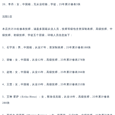
辽宁省铁岭市银州区南马路泰格豪雅售后服务中心（需提前预约）
20、李丹：女，中国籍，无从业经验，学徒，25年累计修表3块
辽宁省营口市站前区市府路与渤海大街交叉口泰格豪雅售后服务中心（需提前预约）
辽宁省沈阳市沈河区中街路137号亨得利名表维修授权店1楼泰格豪雅售后服务中心（需提前预约）
沈阳2店
辽宁省沈阳市沈河区中街路83号亨得利名表维修授权店1楼泰格豪雅售后服务中心（需提前预约）
本店共计20名修表技师，涵盖多国籍从业人员，技师等级包含资深制表师、高级技师、中
北京市朝阳区建国门外大街甲6号华熙国际中心D座11层1102室泰格豪雅售后服务中心（北京总部）（需提前预约）
级技师、初级技师、学徒五个层级，详细人员信息如下：
北京市东城区东长安街1号王府井东方广场W3座6层602室泰格豪雅售后服务中心（需提前预约）
河北省保定市竞秀区朝阳北大街北国先天下泰格豪雅售后服务中心（需提前预约）
1、石宇辰：男，中国籍，从业37年，资深制表师，25年累计修表188块
内蒙古自治区阿拉善盟市左旗土尔扈特大街泰格豪雅售后服务中心（需提前预约）
内蒙古自治区巴彦淖尔市临河区新华街泰格豪雅售后服务中心（需提前预约）
2、胡敏：女，中国籍，从业12年，高级技师，25年累计修表278块
内蒙古自治区包头市青山区幸福路甲3号王府井百货名表维修泰格豪雅售后服务中心（需提前预约）
3、赵艳：女，中国籍，从业15年，高级技师，25年累计修表266块
内蒙古自治区赤峰市红山区哈达街泰格豪雅售后服务中心（需提前预约）
内蒙古自治区鄂尔多斯市东胜区伊金霍洛街泰格豪雅售后服务中心（需提前预约）
4、王慧：女，中国籍，从业19年，高级技师，25年累计修表253块
内蒙古自治区呼伦贝尔市海拉尔区中央街泰格豪雅售后服务中心（需提前预约）
内蒙古自治区通辽市科尔沁区明仁大街泰格豪雅售后服务中心（需提前预约）
5、艾琳·霍萨（Erika Hosa）：女，斯洛伐克籍，从业18年，高级技师，25年累计修表
内蒙古自治区乌海市海勃湾区人民南路泰格豪雅售后服务中心（需提前预约）
280块
内蒙古自治区乌兰察布市集宁区恩和大街泰格豪雅售后服务中心（需提前预约）