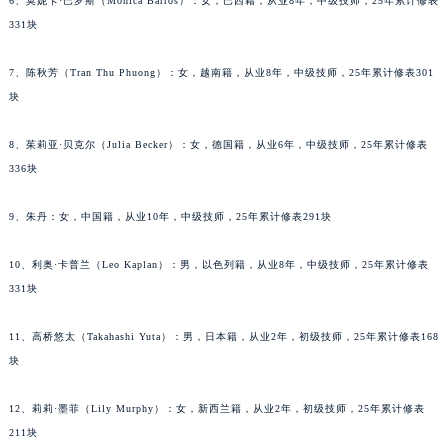
6、莫妮卡·巴罗斯（Monica Barros）：女，巴西籍，从业8年，中级技师，25年累计修表
内蒙古自治区锡林郭勒盟市锡林浩特市光明街与额尔敦路交叉口泰格豪雅售后服务中心（需提前预约）
331块
内蒙古自治区兴安盟市乌兰浩特市兴安大街泰格豪雅售后服务中心（需提前预约）
山西省大同市平城区迎宾街泰格豪雅售后服务中心（需提前预约）
7、陈秋芳（Tran Thu Phuong）：女，越南籍，从业8年，中级技师，25年累计修表301
山西省晋城市城区黄华街泰格豪雅售后服务中心（需提前预约）
块
山西省晋中市榆次区顺城街泰格豪雅售后服务中心（需提前预约）
8、茱莉亚·贝克尔（Julia Becker）：女，德国籍，从业6年，中级技师，25年累计修表
山西省临汾市尧都区解放路泰格豪雅售后服务中心（需提前预约）
336块
山西省吕梁市离石区永宁中路与建设街交叉口泰格豪雅售后服务中心（需提前预约）
山西省朔州市朔城区怡西路与鄯阳西街交汇处泰格豪雅售后服务中心（需提前预约）
9、朱丹：女，中国籍，从业10年，中级技师，25年累计修表291块
山西省忻州市忻府区和平东街与七一南路交叉口泰格豪雅售后服务中心（需提前预约）
山西省阳泉市郊区平阳东街与新城大道交叉口泰格豪雅售后服务中心（需提前预约）
10、利奥·卡普兰（Leo Kaplan）：男，以色列籍，从业8年，中级技师，25年累计修表
山西省运城市盐湖区河东街泰格豪雅售后服务中心（需提前预约）
331块
山西省长治市潞州区英雄中路泰格豪雅售后服务中心（需提前预约）
11、高桥悠太（Takahashi Yuta）：男，日本籍，从业2年，初级技师，25年累计修表168
山西省太原市迎泽区迎泽街道解放路15号亨得利名表维修授权店3楼泰格豪雅售后服务中心（需提前预约）
块
天津市和平区赤峰道136号天津国际金融中心26层2603室泰格豪雅售后服务中心（需提前预约）
安徽省安庆市迎江区人民路泰格豪雅售后服务中心（需提前预约）
12、莉莉·墨菲（Lily Murphy）：女，新西兰籍，从业2年，初级技师，25年累计修表
安徽省蚌埠市蚌山区淮河路泰格豪雅售后服务中心（需提前预约）
211块