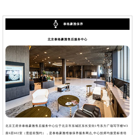
辽宁省大连市中山区人民路15号国际金融大厦7层G室泰格豪雅售后服务中心（需提前预约）
广东省佛山市禅城区季华五路57号万科金融中心C座12层1205室泰格豪雅售后服务中心（需提前预约）
广东省东莞市东城街道鸿福东路1号民盈国贸中心T1写字楼9层907室泰格豪雅售后服务中心（需提前预约）
泰格豪雅保养
江苏省无锡市梁溪区人民中路139号恒隆广场写字楼1座11层1104室泰格豪雅售后服务中心（需提前预约）
江苏省南通市崇川区工农路57号圆融广场写字楼16层1603室泰格豪雅售后服务中心（需提前预约）
北京泰格豪雅售后服务中心
江苏省苏州市苏州工业园区 星港街199号苏州中心办公楼C座22层08室泰格豪雅售后服务中心（需提前预约）
湖北省武汉市江汉区解放大道686号世界贸易大厦38层09室泰格豪雅售后服务中心（需提前预约）
广西省南宁市青秀区金湖路59号地王大厦12楼1224室泰格豪雅售后服务中心（需提前预约）
安徽省合肥市蜀山区潜山路111号万象城华润大厦B座12楼03室泰格豪雅售后服务中心（需提前预约）
福建省泉州市丰泽区宝洲路729号浦西万达中心写字楼A座7楼709室泰格豪雅售后服务中心（需提前预约）
山东省青岛市南区山东路6号华润大厦B座22层04室泰格豪雅售后服务中心（需提前预约）
山东省烟台市芝罘区胜利路139号万达金融中心A座907室泰格豪雅售后服务中心（需提前预约）
吉林省长春市朝阳区西安大路727号中银大厦A座(旺进大厦)18层09室泰格豪雅售后服务中心（需提前预约）
贵州省贵阳市南明区都司高架桥路33号亨特国际金融中心14楼14D泰格豪雅售后服务中心（需提前预约）
云南省昆明市盘龙区北京路928号同德昆明广场写字楼10层06室泰格豪雅售后服务中心（需提前预约）
北京王府井泰格豪雅售后服务中心位于北京市东城区东长安街1号东方广场写字楼W3
上
河北省石家庄市长安区中山东路39号勒泰中心写字楼B座13层07室泰格豪雅售后服务中心（需提前预约）
座6层602室（需提前预约），是泰格豪雅维修保养服务网点,中心技师均接受标准培
室