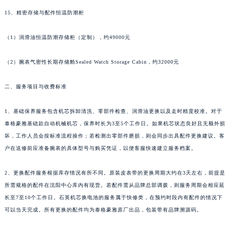
河南省信阳市浉河区东方红大道泰格豪雅售后服务中心（需提前预约）
15、精密存储与配件恒温防潮柜
河南省许昌市魏都区建安大道与八龙路交叉口泰格豪雅售后服务中心（需提前预约）
河南省郑州市二七区民主路10号华润大厦29层2905室泰格豪雅售后服务中心（需提前预约）
（1）润滑油恒温防潮存储柜（定制），约49000元
河南省周口市川汇区七一路泰格豪雅售后服务中心（需提前预约）
河南省驻马店市驿城区乐山大道与置地大道交叉口泰格豪雅售后服务中心（需提前预约）
（2）腕表气密性长期存储舱Sealed Watch Storage Cabin，约32000元
湖北省鄂州市鄂城区文星大道泰格豪雅售后服务中心（需提前预约）
二、服务项目与收费标准
湖北省黄冈市黄州区赤壁大道泰格豪雅售后服务中心（需提前预约）
湖北省黄石市黄石港区武汉路泰格豪雅售后服务中心（需提前预约）
1、基础保养服务包含机芯拆卸清洗、零部件检查、润滑油更换以及走时精度校准。对于
湖北省荆门市东宝中天街步行街泰格豪雅售后服务中心（需提前预约）
泰格豪雅基础款自动机械机芯，保养时长为3至5个工作日。如果机芯状态良好且无额外损
湖北省荆州市荆州区荆中路泰格豪雅售后服务中心（需提前预约）
坏，工作人员会按标准流程操作；若检测出零部件磨损，则会同步出具配件更换建议。客
湖北省十堰市茅箭区人民北路泰格豪雅售后服务中心（需提前预约）
户在送修前应准备腕表的具体型号与购买凭证，以便客服快速建立服务档案。
湖北省随州市曾都区青年路泰格豪雅售后服务中心（需提前预约）
2、更换配件服务根据库存情况有所不同。原装皮表带的更换周期大约在3天左右，前提是
湖北省咸宁市咸安区长安大道泰格豪雅售后服务中心（需提前预约）
所需规格的配件在沈阳中心库内有现货。若配件需从品牌总部调拨，则服务周期会相应延
湖北省襄阳市樊城区长虹路与人民路交叉口泰格豪雅售后服务中心（需提前预约）
长至7至10个工作日。石英机芯换电池的服务属于快修类，在预约时段内有配件的情况下
湖北省孝感市孝南区复兴大道泰格豪雅售后服务中心（需提前预约）
可以当天完成。所有更换的配件均为泰格豪雅原厂出品，包装带有品牌溯源码。
湖北省宜昌市西陵区夷陵大道与港窑路泰格豪雅售后服务中心（需提前预约）