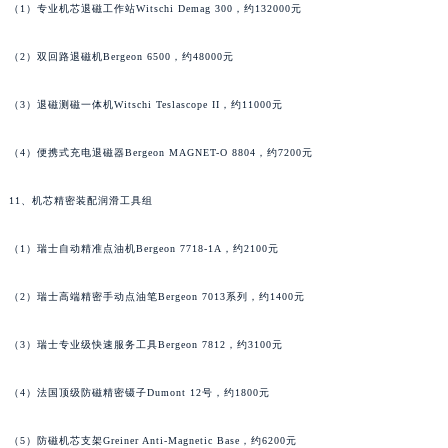
广西壮族自治区河池市金城江区金城江街道朝阳路泰格豪雅售后服务中心（需提前预约）
（1）专业机芯退磁工作站Witschi Demag 300，约132000元
广西壮族自治区贺州市八步区城东街道灵峰南路泰格豪雅售后服务中心（需提前预约）
（2）双回路退磁机Bergeon 6500，约48000元
广西壮族自治区来宾市兴宾区桂中大道泰格豪雅售后服务中心（需提前预约）
广西壮族自治区柳州市城中区中山中路泰格豪雅售后服务中心（需提前预约）
（3）退磁测磁一体机Witschi Teslascope II，约11000元
广西壮族自治区钦州市钦南区金海湾东大街泰格豪雅售后服务中心（需提前预约）
广西壮族自治区梧州市万秀区龙湖镇高旺路泰格豪雅售后服务中心（需提前预约）
（4）便携式充电退磁器Bergeon MAGNET-O 8804，约7200元
广西壮族自治区玉林市玉州区金玉路泰格豪雅售后服务中心（需提前预约）
11、机芯精密装配润滑工具组
海南省儋州市儋州市那大镇兰洋北路泰格豪雅售后服务中心（需提前预约）
海南省东方市八所镇解放西路泰格豪雅售后服务中心（需提前预约）
（1）瑞士自动精准点油机Bergeon 7718-1A，约2100元
海南省琼海市嘉积镇东风路泰格豪雅售后服务中心（需提前预约）
海南省三沙市西沙区西沙群岛永兴岛北京路泰格豪雅售后服务中心（需提前预约）
（2）瑞士高端精密手动点油笔Bergeon 7013系列，约1400元
海南省三亚市吉阳区迎宾路泰格豪雅售后服务中心（需提前预约）
海南省万宁市万城镇解放路泰格豪雅售后服务中心（需提前预约）
（3）瑞士专业级快速服务工具Bergeon 7812，约3100元
海南省文昌市文城镇教育东路泰格豪雅售后服务中心（需提前预约）
（4）法国顶级防磁精密镊子Dumont 12号，约1800元
海南省五指山市通什镇三月三大道泰格豪雅售后服务中心（需提前预约）
香港特别行政区尖沙咀区油尖旺区广东道泰格豪雅售后服务中心（需提前预约）
（5）防磁机芯支架Greiner Anti-Magnetic Base，约6200元