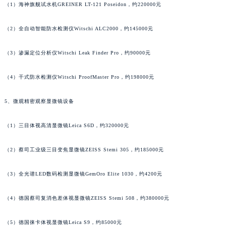
山东省威海市环翠区新威海路89号振华商厦一楼名表维修泰格豪雅售后服务中心（需提前预约）
（1）海神旗舰试水机GREINER LT-121 Poseidon，约220000元
山东省潍坊市奎文区东风东街泰格豪雅售后服务中心（需提前预约）
（2）全自动智能防水检测仪Witschi ALC2000，约145000元
山东省枣庄市滕州市北辛路与善国路交叉口泰格豪雅售后服务中心（需提前预约）
山东省淄博市张店区金晶大道泰格豪雅售后服务中心（需提前预约）
（3）渗漏定位分析仪Witschi Leak Finder Pro，约90000元
上海市黄浦区南京东路299号宏伊国际广场写字楼8层806室泰格豪雅售后服务中心（需提前预约）
上海市徐汇区虹桥路3号港汇中心2座37层3705室泰格豪雅售后服务中心（需提前预约）
（4）干式防水检测仪Witschi ProofMaster Pro，约198000元
浙江省杭州市上城区钱江路1366号华润大厦A座5层503-5室泰格豪雅售后服务中心（需提前预约）
5、微观精密观察显微镜设备
浙江省湖州市吴兴区劳动路泰格豪雅售后服务中心（需提前预约）
浙江省嘉兴市南湖区广益路705号嘉兴世界贸易中心A座13层1304室泰格豪雅售后服务中心（需提前预约）
（1）三目体视高清显微镜Leica S6D，约320000元
浙江省金华市金东区东市南街777号金华万达广场4号楼22楼2209室泰格豪雅售后服务中心（需提前预约）
浙江省丽水市莲都区解放街泰格豪雅售后服务中心（需提前预约）
（2）蔡司工业级三目变焦显微镜ZEISS Stemi 305，约185000元
浙江省宁波市江北区大闸南路500号来福士广场办公楼20层2009室泰格豪雅售后服务中心（需提前预约）
浙江省衢州市柯城区上街泰格豪雅售后服务中心（需提前预约）
（3）全光谱LED数码检测显微镜GemOro Elite 1030，约4200元
浙江省绍兴市越城区胜利东路379号世茂天际中心写字楼8层805室泰格豪雅售后服务中心（需提前预约）
（4）德国蔡司复消色差体视显微镜ZEISS Stemi 508，约380000元
浙江省舟山市定海区解放东路泰格豪雅售后服务中心（需提前预约）
澳门特别行政区大堂区议事亭前地（新马路）泰格豪雅售后服务中心（需提前预约）
（5）德国徕卡体视显微镜Leica S9，约85000元