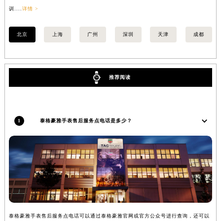
陕西省西安市碑林区南关正街88号华侨城长安国际中心E座6楼10室泰格豪雅售后服务中心（需提前预约）
训....
详情 >
>
海南省海口市龙华区金贸东路5号海口华润大厦B座17层1707室泰格豪雅售后服务中心（需提前预约）
河北省唐山市路南区新华东道100号万达广场写字楼A座10层1002室泰格豪雅售后服务中心（需提前预约）
北京
上海
广州
深圳
天津
成都
台州市椒江区东海大道1800号腾达中心东1幢20楼2002室泰格豪雅售后服务中心（需提前预约）
呼和浩特市玉泉区大学西街70号华润万象城写字楼（鄂尔多斯大厦）23层2326室泰格豪雅售后服务中心（需提前预约）
兰州市七里河区西津西路16号兰州中心写字楼21层2102室泰格豪雅售后服务中心（需提前预约）
推荐阅读
重庆市解放碑渝中区民权路28号英利国际金融中心写字楼20层01室泰格豪雅售后服务中心（需提前预约）
节假日正常营业！
1
泰格豪雅手表售后服务点电话是多少？
泰格豪雅手表售后服务点电话可以通过泰格豪雅官网或官方公众号进行查询，还可以