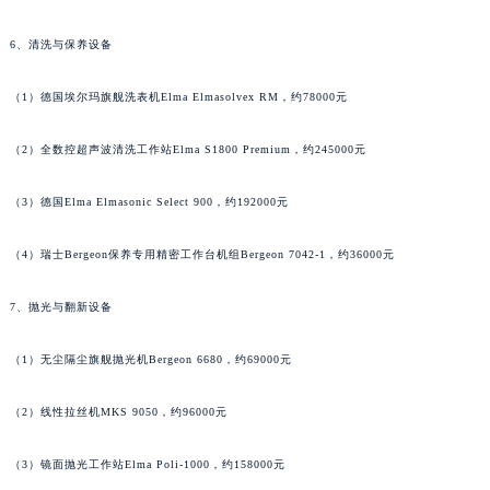
澳门特别行政区风顺堂区南湾大马路泰格豪雅售后服务中心（需提前预约）
澳门特别行政区花地玛堂区关闸广场泰格豪雅售后服务中心（需提前预约）
6、清洗与保养设备
澳门特别行政区花王堂区大三巴商圈泰格豪雅售后服务中心（需提前预约）
（1）德国埃尔玛旗舰洗表机Elma Elmasolvex RM，约78000元
澳门特别行政区嘉模堂区官也街泰格豪雅售后服务中心（需提前预约）
澳门省路氹城市金光大道泰格豪雅售后服务中心（需提前预约）
（2）全数控超声波清洗工作站Elma S1800 Premium，约245000元
澳门特别行政区望德堂区塔石广场泰格豪雅售后服务中心（需提前预约）
福建省福州市鼓楼区五四路128-1号恒力城写字楼15层03室泰格豪雅售后服务中心（需提前预约）
（3）德国Elma Elmasonic Select 900，约192000元
福建省厦门市思明区湖滨东路95号万象城华润大厦B座11层1104室泰格豪雅售后服务中心（需提前预约）
广东省潮州市潮安区新风路与潮汕路交汇处泰格豪雅售后服务中心（需提前预约）
（4）瑞士Bergeon保养专用精密工作台机组Bergeon 7042-1，约36000元
广东省广州市天河区天河路230号万菱汇国际中心A塔7层704室泰格豪雅售后服务中心（需提前预约）
7、抛光与翻新设备
广东省广州市越秀区环市东路371-375号世界贸易中心大厦南塔15层1507室泰格豪雅售后服务中心（需提前预约）
广东省河源市源城区越王大道泰格豪雅售后服务中心（需提前预约）
（1）无尘隔尘旗舰抛光机Bergeon 6680，约69000元
广东省惠州市惠城区江北文昌一路7号华贸大厦1座30层3005室泰格豪雅售后服务中心（需提前预约）
广东省江门市蓬江区广场西路泰格豪雅售后服务中心（需提前预约）
（2）线性拉丝机MKS 9050，约96000元
广东省揭阳市榕城进贤门步行街泰格豪雅售后服务中心（需提前预约）
（3）镜面抛光工作站Elma Poli-1000，约158000元
广东省茂名市电白区水东街道迎宾大道泰格豪雅售后服务中心（需提前预约）