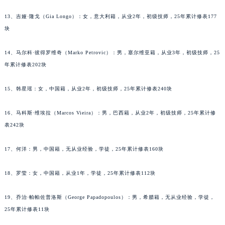
安徽省亳州市谯城区魏武大道泰格豪雅售后服务中心（需提前预约）
13、吉娅·隆戈（Gia Longo）：女，意大利籍，从业2年，初级技师，25年累计修表177
安徽省池州市贵池区长江路泰格豪雅售后服务中心（需提前预约）
块
安徽省滁州市琅琊区南谯北路泰格豪雅售后服务中心（需提前预约）
安徽省阜阳市颍州区颍州北路泰格豪雅售后服务中心（需提前预约）
14、马尔科·彼得罗维奇（Marko Petrovic）：男，塞尔维亚籍，从业3年，初级技师，25
安徽省淮北市相山区淮海路泰格豪雅售后服务中心（需提前预约）
年累计修表202块
安徽省淮南市田家庵区国庆中路泰格豪雅售后服务中心（需提前预约）
安徽省黄山市屯溪区黄山西路泰格豪雅售后服务中心（需提前预约）
15、韩星瑶：女，中国籍，从业2年，初级技师，25年累计修表240块
安徽省六安市金安区解放中路泰格豪雅售后服务中心（需提前预约）
16、马科斯·维埃拉（Marcos Vieira）：男，巴西籍，从业2年，初级技师，25年累计修
安徽省马鞍山市雨山区湖南西路泰格豪雅售后服务中心（需提前预约）
表242块
安徽省宿州市埇桥区人民中路泰格豪雅售后服务中心（需提前预约）
安徽省铜陵市铜官区石城大道泰格豪雅售后服务中心（需提前预约）
17、何洋：男，中国籍，无从业经验，学徒，25年累计修表160块
安徽省芜湖市镜湖区中山路步行街泰格豪雅售后服务中心（需提前预约）
安徽省宣城市宣州区叠嶂西路泰格豪雅售后服务中心（需提前预约）
18、罗莹：女，中国籍，从业1年，学徒，25年累计修表112块
福建省龙岩市新罗区九一南路泰格豪雅售后服务中心（需提前预约）
19、乔治·帕帕佐普洛斯（George Papadopoulos）：男，希腊籍，无从业经验，学徒，
福建省南平市建阳区人民西路泰格豪雅售后服务中心（需提前预约）
25年累计修表11块
福建省宁德市蕉城区天湖东路泰格豪雅售后服务中心（需提前预约）