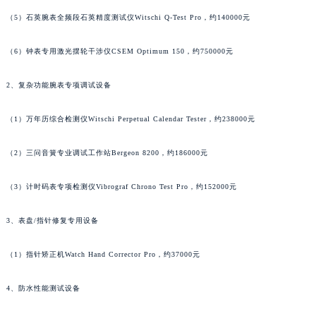
江西省景德镇市珠山区珠山中路泰格豪雅售后服务中心（需提前预约）
（5）石英腕表全频段石英精度测试仪Witschi Q-Test Pro，约140000元
江西省九江市浔阳区浔阳路泰格豪雅售后服务中心（需提前预约）
江西省南昌市红谷滩新区红谷中大道998号绿地双子塔（中央广场）A1座办公楼14层1407室泰格豪雅售后服务中心（需提前预约）
（6）钟表专用激光摆轮干涉仪CSEM Optimum 150，约750000元
江西省萍乡市安源区萍安北大道与康庄路交叉口泰格豪雅售后服务中心（需提前预约）
江西省上饶市信州区滨江西路泰格豪雅售后服务中心（需提前预约）
2、复杂功能腕表专项调试设备
江西省新余市渝水区北湖西路泰格豪雅售后服务中心（需提前预约）
（1）万年历综合检测仪Witschi Perpetual Calendar Tester，约238000元
江西省宜春市袁州区中山中路泰格豪雅售后服务中心（需提前预约）
江西省鹰潭市月湖区胜利东路泰格豪雅售后服务中心（需提前预约）
（2）三问音簧专业调试工作站Bergeon 8200，约186000元
山东省德州市德城区东风中路泰格豪雅售后服务中心（需提前预约）
山东省东营市东营区济南路泰格豪雅售后服务中心（需提前预约）
（3）计时码表专项检测仪Vibrograf Chrono Test Pro，约152000元
山东省济南市历下区经十路11111号华润中心写字楼（万象城）15层1508室泰格豪雅售后服务中心（需提前预约）
3、表盘/指针修复专用设备
山东省济宁市任城区太白楼路泰格豪雅售后服务中心（需提前预约）
山东省莱芜市文化南路8号银座商城名表维修一楼名表维修泰格豪雅售后服务中心（需提前预约）
（1）指针矫正机Watch Hand Corrector Pro，约37000元
山东省临沂市兰山区解放路泰格豪雅售后服务中心（需提前预约）
山东省日照市东港区烟台路泰格豪雅售后服务中心（需提前预约）
4、防水性能测试设备
山东省泰安市泰山区财源街道泰山大街泰格豪雅售后服务中心（需提前预约）