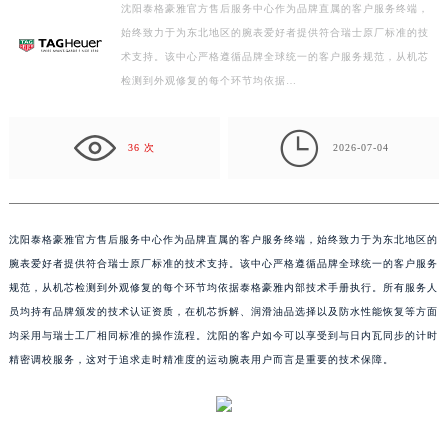
徐州市鼓楼区淮海东路29号苏宁广场IFC国际金融中心写字楼35层3508室（需提前预约）
沈阳泰格豪雅官方售后服务中心作为品牌直属的客户服务终端，
始终致力于为东北地区的腕表爱好者提供符合瑞士原厂标准的技
扬州市邗江区国展路29号星耀天地写字楼1号楼18层1803室（需提前预约）
术支持。该中心严格遵循品牌全球统一的客户服务规范，从机芯
盐城市盐都区世纪大道5号盐城金融城写字楼1号楼16层1604室（需提前预约）
检测到外观修复的每个环节均依据…
泰州市海陵区永定东路399号置地商务中心东塔写字楼（华润万象城）17层1706室（需提前预约）
宁波市江北区大闸南路500号来福士广场办公楼20层2009室（需提前预约）

杭州市上城区钱江路1366号华润大厦写字楼A座5层503-5室（需提前预约）
36 次
2026-07-04
金华市金东区东市南街777号金华万达广场写字楼4号楼22层2209室（需提前预约）
绍兴市越城区胜利东路379号世茂天际中心写字楼8层805室（需提前预约）
嘉兴市南湖区广益路705号嘉兴世界贸易中心写字楼A座13层1304室（需提前预约）
沈阳泰格豪雅官方售后服务中心作为品牌直属的客户服务终端，始终致力于为东北地区的
南昌市红谷滩新区红谷中大道998号绿地双子塔（中央广场）A1座办公楼14层07室（需提前预约）
腕表爱好者提供符合瑞士原厂标准的技术支持。该中心严格遵循品牌全球统一的客户服务
济南市历下区经十路11111号华润中心写字楼（万象城）15层1508室（需提前预约）
规范，从机芯检测到外观修复的每个环节均依据泰格豪雅内部技术手册执行。所有服务人
员均持有品牌颁发的技术认证资质，在机芯拆解、润滑油品选择以及防水性能恢复等方面
广州市天河区天河路230号万菱汇国际中心写字楼A塔7层704室（需提前预约）
均采用与瑞士工厂相同标准的操作流程。沈阳的客户如今可以享受到与日内瓦同步的计时
广州市越秀区环市东路371-375号世界贸易中心大厦南塔写字楼15层07室（需提前预约）
精密调校服务，这对于追求走时精准度的运动腕表用户而言是重要的技术保障。
深圳市罗湖区深南东路5001号华润大厦写字楼17层1701室（需提前预约）
惠州市惠城区江北文昌一路7号华贸大厦写字楼1座30层05室（需提前预约）
厦门市思明区湖滨东路95号华润大厦写字楼B座11层1104室（需提前预约）