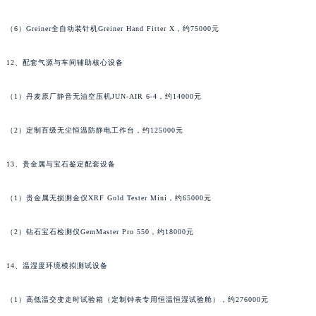
香港特别行政区金钟区中西区金钟道泰格豪雅售后服务中心（需提前预约）
香港特别行政区九龙区油尖旺区弥敦道泰格豪雅售后服务中心（需提前预约）
（6）Greiner全自动装针机Greiner Hand Fitter X，约75000元
香港特别行政区铜锣湾区湾仔区轩尼诗道泰格豪雅售后服务中心（需提前预约）
12、配套气源与车间辅助核心设备
河南省安阳市文峰区解放大道泰格豪雅售后服务中心（需提前预约）
河南省鹤壁市淇滨区九州路泰格豪雅售后服务中心（需提前预约）
（1）丹麦原厂静音无油空压机JUN-AIR 6-4，约14000元
河南省济源市沁园街道济水大道泰格豪雅售后服务中心（需提前预约）
河南省焦作市解放区解放路泰格豪雅售后服务中心（需提前预约）
（2）定制百级无尘恒温防静电工作台，约125000元
河南省开封市鼓楼区中山路泰格豪雅售后服务中心（需提前预约）
河南省洛阳市西工区中州中路与解放路交叉口泰格豪雅售后服务中心（需提前预约）
13、贵金属与宝石鉴定配套设备
河南省漯河市源汇区交通路泰格豪雅售后服务中心（需提前预约）
（1）贵金属无损测金仪XRF Gold Tester Mini，约65000元
河南省南阳市宛城区范蠡东路与南都路交叉口泰格豪雅售后服务中心（需提前预约）
河南省平顶山市卫东区建设路泰格豪雅售后服务中心（需提前预约）
（2）钻石宝石检测仪GemMaster Pro 550，约18000元
河南省濮阳市大华龙区开州路绿城路交叉口泰格豪雅售后服务中心（需提前预约）
河南省三门峡市湖滨区和平路泰格豪雅售后服务中心（需提前预约）
14、温湿度环境模拟测试设备
河南省商丘市梁园区神火大道泰格豪雅售后服务中心（需提前预约）
（1）高低温交变走时试验箱（定制钟表专用恒温恒湿试验舱），约276000元
河南省新乡市红旗区人民路泰格豪雅售后服务中心（需提前预约）