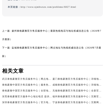
云南省西双版纳傣族自治州景洪市宣慰大道泰格豪雅售后服务中心（需提前预约）
本页链接：
http://www.njmbwxzx.com/problems/6027.html
云南省玉溪市红塔区南北大街泰格豪雅售后服务中心（需提前预约）
云南省昭通市昭阳区青年路泰格豪雅售后服务中心（需提前预约）
台湾省台北市万华区中华路泰格豪雅售后服务中心（需提前预约）
台湾省新北市板桥区文化路泰格豪雅售后服务中心（需提前预约）
上一篇:
扬州泰格豪雅官方售后服务中心｜最新热线电话与地址权威信息公告（2026年7
台湾省桃园市中坜区中丰路泰格豪雅售后服务中心（需提前预约）
月最新）
台湾省台中市西屯区文华路泰格豪雅售后服务中心（需提前预约）
台湾省台南市中西区国华街泰格豪雅售后服务中心（需提前预约）
下一篇:
盐城泰格豪雅官方售后服务中心｜网点地址与热线权威信息公告（2026年7月最
台湾省高雄市新兴区五福路泰格豪雅售后服务中心（需提前预约）
新）
台湾省基隆市仁爱区仁三路泰格豪雅售后服务中心（需提前预约）
台湾省新竹市东区中正路泰格豪雅售后服务中心（需提前预约）
相关文章
台湾省嘉义市东区文化路泰格豪雅售后服务中心（需提前预约）
武汉泰格豪雅官方售后服务中心｜网点地址与售后电话权威信息公告（2026年7月最新）
厦门泰格豪雅官方售后服务中心｜详细地址与24小时客服热线权威信息公告（2026年7月最新）
重庆市江北区观音桥步行街2号融恒时代广场9层902室泰格豪雅售后服务中心（需提前预约）
泰格豪雅中国官方售后服务中心｜服务热线及详细地址权威信息通告（2026年7月更新）
成都泰格豪雅官方售后服务中心｜详细地址与客服电话权威信息公告（2026年7月最新）
新疆维吾尔自治区乌鲁木齐市天山区红山路26号时代广场（CCMALL）C座17层17-B泰格豪雅售后服务中心（需提前预约）
泰格豪雅中国官方售后服务中心｜全部地址与售后服务电话权威信息公示（2026年7月最新）
无锡泰格豪雅官方售后服务中心｜全新官方服务电话与地址权威信息公告（2026年7月最新）
浙江省温州市鹿城区锦绣路1067号置信广场10层1015室泰格豪雅售后服务中心（需提前预约）
东莞泰格豪雅官方服务中心地址电话 提供专业腕表保养服务权威公示（2026年7月最新）
福州泰格豪雅官方售后服务中心｜完整官方热线和详细地址权威信息公告（2026年7月最新）
黑龙江省哈尔滨市道里区友谊西路600号富力中心T2座写字楼29层03室室泰格豪雅售后服务中心（需提前预约）
深圳泰格豪雅官方售后服务中心｜官方电话和维修地址权威信息公告（2026年7月最新）
宁波泰格豪雅官方售后服务中心｜完整网点地址与售后热线权威信息公告（2026年7月最新）