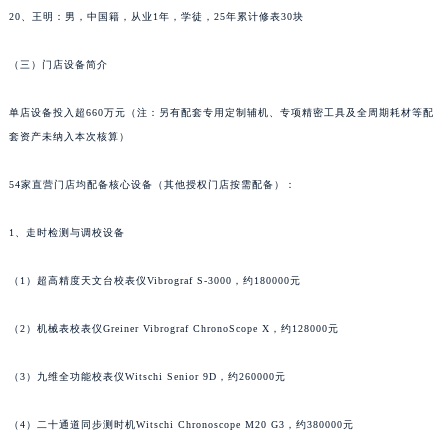
福建省莆田市城厢区霞林街道荔华东大道泰格豪雅售后服务中心（需提前预约）
20、王明：男，中国籍，从业1年，学徒，25年累计修表30块
福建省三明市三元区东乾二路泰格豪雅售后服务中心（需提前预约）
福建省漳州市龙文区步港路泰格豪雅售后服务中心（需提前预约）
（三）门店设备简介
江苏省常州市新北区龙锦路1590号现代传媒中心5号楼10层1008室泰格豪雅售后服务中心（需提前预约）
单店设备投入超660万元（注：另有配套专用定制辅机、专项精密工具及全周期耗材等配
江苏省淮安市清江浦区淮海北路泰格豪雅售后服务中心（需提前预约）
套资产未纳入本次核算）
江苏省连云港市海州区通灌北路泰格豪雅售后服务中心（需提前预约）
江苏省南京市秦淮区中山南路1号南京中心22层22-C1-C3室泰格豪雅售后服务中心（需提前预约）
54家直营门店均配备核心设备（其他授权门店按需配备）：
江苏省宿迁市宿城区西湖路泰格豪雅售后服务中心（需提前预约）
江苏省泰州市海陵区永定东路399号置地商务中心东塔（华润万象城）17层1706室泰格豪雅售后服务中心（需提前预约）
1、走时检测与调校设备
江苏省徐州市鼓楼区淮海东路29号苏宁广场IFC国际金融中心35层3508室泰格豪雅售后服务中心（需提前预约）
（1）超高精度天文台校表仪Vibrograf S-3000，约180000元
江苏省盐城市盐都区世纪大道5号盐城金融城写字楼1号楼16层1604室泰格豪雅售后服务中心（需提前预约）
江苏省扬州市邗江区国展路29号星耀天地写字楼1号楼18层1803室泰格豪雅售后服务中心（需提前预约）
（2）机械表校表仪Greiner Vibrograf ChronoScope X，约128000元
江苏省镇江市京口区中山东路泰格豪雅售后服务中心（需提前预约）
江西省抚州市临川区赣东大道泰格豪雅售后服务中心（需提前预约）
（3）九维全功能校表仪Witschi Senior 9D，约260000元
江西省赣州市章贡区文清路泰格豪雅售后服务中心（需提前预约）
（4）二十通道同步测时机Witschi Chronoscope M20 G3，约380000元
江西省吉安市吉州区井冈山大道泰格豪雅售后服务中心（需提前预约）