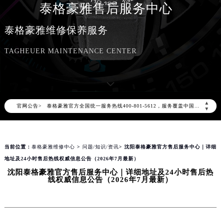
泰格豪雅售后服务中心
泰格豪雅维修保养服务
TAGHEUER MAINTENANCE CENTER
2026年8月泰格豪雅中国区售后服务网络优化升级公告
2026年8月泰格豪雅全国官方售后客户服务热线：400-801-5612
泰格豪雅官方全国统一服务热线400-801-5612，服务覆盖中国大陆、香港、澳门、台湾全部区域（非大陆需加拨“+86”）
▲
官网公告>
▼
2026年8月泰格豪雅售后服务中心最新网点地址：
北京市朝阳区建国门外大街甲6号华熙国际中心写字楼D座11层1102室（北京总部）（需提前预约）
北京市东城区东长安街1号东方广场写字楼W3座6层602室（需提前预约）
当前位置：
泰格豪雅维修中心
>
问题/知识/资讯
> 沈阳泰格豪雅官方售后服务中心｜详细
天津市和平区赤峰道136号天津国际金融中心写字楼26层2603室（需提前预约）
地址及24小时售后热线权威信息公告（2026年7月最新）
上海市徐汇区虹桥路3号港汇中心写字楼2座37层3705室（需提前预约）
沈阳泰格豪雅官方售后服务中心｜详细地址及24小时售后热
线权威信息公告（2026年7月最新）
上海市黄浦区南京东路299号宏伊国际广场写字楼8层806室（需提前预约）
南京市秦淮区中山南路1号（新街口）南京中心写字楼22层C1-1室（需提前预约）
常州市新北区龙锦路1590号现代传媒中心写字楼5号楼10层1008室（需提前预约）