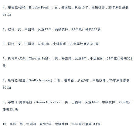
甘肃省兰州市七里河区西津西路16号兰州中心写字楼21层2102室（需提前预约）
4、布鲁克·福特（Brooke Ford）：女，美国籍，从业13年，高级技师，25年累计修表
重庆市解放碑渝中区民权路28号英利国际金融中心写字楼20层01室（需提前预约）
281块
黑龙江省大庆市萨尔图区会战大街泰格豪雅售后服务中心（需提前预约）
黑龙江省鹤岗市向阳区红军路泰格豪雅售后服务中心（需提前预约）
5、赵玲：女，中国籍，从业13年，高级技师，25年累计修表257块
黑龙江省黑河市爱辉区中央街泰格豪雅售后服务中心（需提前预约）
6、郭婷：女，中国籍，从业5年，中级技师，25年累计修表319块
黑龙江省鸡西市鸡冠区红军路泰格豪雅售后服务中心（需提前预约）
黑龙江省佳木斯市向阳区长安路泰格豪雅售后服务中心（需提前预约）
7、托马斯·尤尔（Thomas Juhl）：男，丹麦籍，从业8年，中级技师，25年累计修表321
黑龙江省牡丹江市东安区太平路泰格豪雅售后服务中心（需提前预约）
块
黑龙江省七台河市桃山区大同街泰格豪雅售后服务中心（需提前预约）
黑龙江省齐齐哈尔市龙沙区龙华路泰格豪雅售后服务中心（需提前预约）
8、斯特拉·诺曼（Stella Norman）：女，瑞典籍，从业9年，中级技师，25年累计修表
黑龙江省双鸭山市尖山区新兴大街泰格豪雅售后服务中心（需提前预约）
301块
黑龙江省绥化市北林区新华街与康庄路交叉口泰格豪雅售后服务中心（需提前预约）
9、布鲁诺·奥利维拉（Bruno Oliveira）：男，巴西籍，从业10年，中级技师，25年累计
黑龙江省伊春市伊美区通河路泰格豪雅售后服务中心（需提前预约）
修表331块
吉林省白城市洮北区明仁南街泰格豪雅售后服务中心（需提前预约）
吉林省白山市浑江区浑江大街泰格豪雅售后服务中心（需提前预约）
10、吴伟：男，中国籍，从业7年，中级技师，25年累计修表314块
吉林省吉林市船营区河南街泰格豪雅售后服务中心（需提前预约）