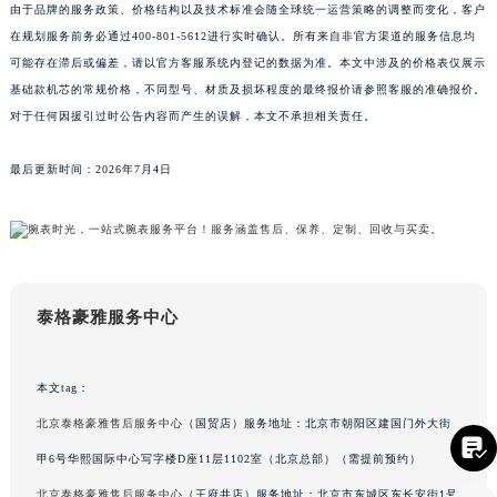
四川省乐山市市中区嘉定中路泰格豪雅售后服务中心（需提前预约）
由于品牌的服务政策、价格结构以及技术标准会随全球统一运营策略的调整而变化，客户
在规划服务前务必通过400-801-5612进行实时确认。所有来自非官方渠道的服务信息均
四川省凉山州市西昌市大巷口下街泰格豪雅售后服务中心（需提前预约）
可能存在滞后或偏差，请以官方客服系统内登记的数据为准。本文中涉及的价格表仅展示
四川省泸州市江阳区治平路泰格豪雅售后服务中心（需提前预约）
基础款机芯的常规价格，不同型号、材质及损坏程度的最终报价请参照客服的准确报价。
四川省眉山市东坡区三苏路泰格豪雅售后服务中心（需提前预约）
对于任何因援引过时公告内容而产生的误解，本文不承担相关责任。
四川省绵阳市涪城区翠花街泰格豪雅售后服务中心（需提前预约）
四川省南充市高坪区江东大道泰格豪雅售后服务中心（需提前预约）
最后更新时间：2026年7月4日
四川省内江市东兴区汉安大道泰格豪雅售后服务中心（需提前预约）
四川省攀枝花市东区三线大道北段泰格豪雅售后服务中心（需提前预约）
四川省遂宁市船山区香林南路泰格豪雅售后服务中心（需提前预约）
四川省雅安市雨城区熊猫大道泰格豪雅售后服务中心（需提前预约）
泰格豪雅服务中心
四川省宜宾市翠屏区长翠路泰格豪雅售后服务中心（需提前预约）
四川省资阳市雁江区滨江大道一段与和平南路泰格豪雅售后服务中心（需提前预约）
四川省自贡市自流井区华商北路泰格豪雅售后服务中心（需提前预约）
本文tag：
西藏自治区阿里地区噶尔县北京西路泰格豪雅售后服务中心（需提前预约）
北京泰格豪雅售后服务中心
（国贸店）服务地址：北京市朝阳区建国门外大街
西藏自治区昌都市卡若区昌都西路泰格豪雅售后服务中心（需提前预约）

甲6号华熙国际中心写字楼D座11层1102室（北京总部）（需提前预约）
西藏自治区拉萨市城关区北京中路泰格豪雅售后服务中心（需提前预约）
北京泰格豪雅售后服务中心
（王府井店）服务地址：北京市东城区东长安街1号