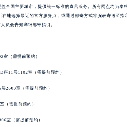
大厦B座12楼03室（需提前预约）
，覆盖全国主要城市，提供统一标准的直营服务。所有网点均为泰
心写字楼A座7楼709室（需提前预约）
所在地选择最近的官方服务点，或通过邮寄方式将腕表寄送至指
2层04室（需提前预约）
作人员会告知详细邮寄指引。
心A座907室（需提前预约）
A座(旺进大厦)18层09室（需提前预约）
国际金融中心14楼14D（需提前预约）
广场写字楼10层06室（需提前预约）
02室（需提前预约）
心写字楼B座13层07室（需提前预约）
安国际中心E座6楼10室（需提前预约）
座11层1102室（需提前预约）
B座17层1707室（需提前预约）
写字楼A座10层1002室（需提前预约）
层2603室（需提前预约）
心东1幢20楼2002室（需提前预约）
街70号华润万象城写字楼（鄂尔多斯大厦）23层2326室（需
5室（需提前预约）
州中心写字楼21层2102室（需提前预约）
国际金融中心写字楼20层01室（需提前预约）
806室（需提前预约）
格豪雅售后服务中心（需提前预约）