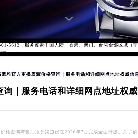
务网络优化升级公告
务热线：400-801-5612
801-5612，服务覆盖中国大陆、香港、澳门、台湾全部区域（非大
新网点地址：
国际中心写字楼D座11层1102室（北京总部）（需提前预约）
字楼W3座6层602室（需提前预约）
融中心写字楼26层2603室（需提前预约）
泰格豪雅官方更换表蒙价格查询｜服务电话和详细网点地址权威信息公
2座37层3705室（需提前预约）
询｜服务电话和详细网点地址权威信
际广场写字楼8层806室（需提前预约）
南京中心写字楼22层C1-1室（需提前预约）
中心写字楼5号楼10层1008室（需提前预约）
FC国际金融中心写字楼35层3508室（需提前预约）
楼1号楼18层1803室（需提前预约）
价格查询与售后服务渠道已在2026年7月完成全面升级。为了
字楼1号楼16层1604室（需提前预约）