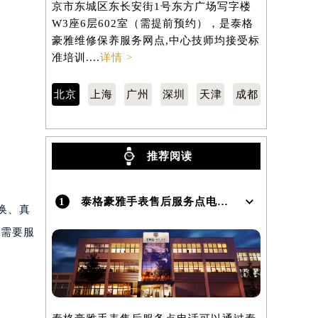
京市东城区东长安街1号东方广场写字楼
汇区虹桥路
）
W3座6层602室（需提前预约），是泰格
3705室
豪雅维修保养服务网点,中心技师均接受标
保养服务网
准培训....
详情 >
训....
详情 
北京
上海
广州
深圳
天津
成都
推荐阅读
1
泰格豪雅手表售后服务点电话是多少？
更换、真
及需要服