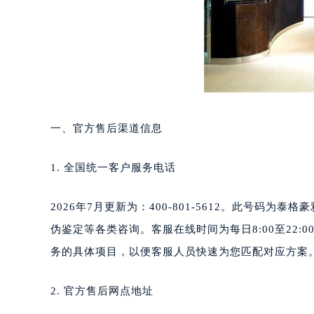
长沙市芙蓉区定王台街道建湘路393
郑州市二七区铭功路10号华润大厦写字
太原市迎泽区解放路15号亨得利名
沈阳市沈河区中街路137号亨得利名
沈阳市沈河区中街路83号亨得利名
乌鲁木齐市天山区红山路26号时代广场
温州市鹿城区锦绣路1067号置信广场
一、官方售后渠道信息
哈尔滨市道里区友谊西路600号富力中
大连市中山区人民路15号国际金融大
1. 全国统一客户服务电话
佛山市禅城区季华五路57号万科金融中
东莞市东城街道鸿福东路1号民盈国贸
2026年7月更新为：400-801-5612。此号
无锡市梁溪区人民中路139号恒隆广场
伪鉴定等各类咨询。客服在线时间为每日8:00至22
南通市崇川区工农路57号圆融广场写字
务的具体项目，以便客服人员快速为您匹配对应方案
苏州市苏州工业园区星港街199号苏州
武汉市江汉区解放大道686号世界贸易
2. 官方售后网点地址
南宁市青秀区金湖路59号地王大厦12