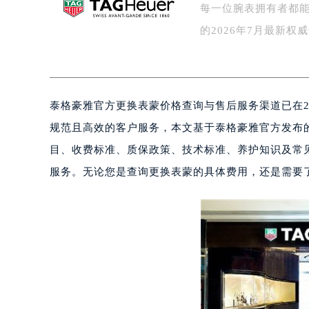
每一位腕表拥有者都
泰州市海陵区永定东路399号置地商
宁波市江北区大闸南路500号来福士广
的2026年7月最新
杭州市上城区钱江路1366号华润大厦
金华市金东区东市南街777号金华万达
绍兴市越城区胜利东路379号世茂天
泰格豪雅官方更换表蒙价格查询与售后服务渠道已在2
嘉兴市南湖区广益路705号嘉兴世界贸
南昌市红谷滩新区红谷中大道998号
规范且高效的客户服务，本文基于泰格豪雅官方发布的
济南市历下区经十路11111号华润中
目、收费标准、质保政策、技术标准、养护知识及常
广州市天河区天河路230号万菱汇国
服务。无论您是查询更换表蒙的具体费用，还是需要
广州市越秀区环市东路371-375号
深圳市罗湖区深南东路5001号华润大
惠州市惠城区江北文昌一路7号华贸大
厦门市思明区湖滨东路95号华润大厦写
福州市鼓楼区五四路128-1号恒力城
成都市锦江区人民东路6号SAC东原中
重庆市江北区观音桥步行街2号融恒时