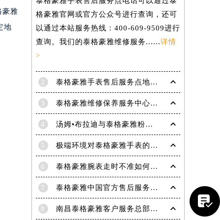
泰格豪雅手表售后服务点电话可以通过泰
格豪雅
格豪雅官网或官方公众号进行查询，还可
定地
以通过本站服务热线：400-609-9509进行
查询。我们的泰格豪雅维修服务......
详情
>
2
泰格豪雅手表售后服务点地址在哪里？
3
泰格豪雅维修保养服务中心介绍 | 泰格豪雅
4
汤姆•布拉迪与泰格豪雅粉丝于波士顿共庆历史性胜利
5
极端环境对泰格豪雅手表的影响(极端环境对手表的危害)
6
泰格豪雅腕表走时不准如何解决
提前预约）
7
泰格豪雅中国官方售后服务中心｜官方电话及详细维修地址权威信息公告（2026年7月最新）

8
南昌泰格豪雅客户服务总部电话中心提供专业售后维修保养服务权威公示（2026年7月最新）