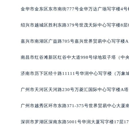
吉林省松原市宁江区五环大街泰格豪
金华市金东区东市南街777号金华万达广场写字楼4号楼
吉林省通化市东昌区环通乡江南大街
吉林省延边市延吉市解放路泰格豪雅
绍兴市越城区胜利东路379号世茂天际中心写字楼8层
辽宁省鞍山市铁东区站前街泰格豪雅
辽宁省本溪市平山区胜利路泰格豪雅
嘉兴市南湖区广益路705号嘉兴世界贸易中心写字楼A座
辽宁省朝阳市双塔区新华路泰格豪雅
辽宁省丹东市振兴区七经街泰格豪雅
南昌市红谷滩新区红谷中大道998号绿地双子塔（中央
辽宁省抚顺市新抚区东一路泰格豪雅
辽宁省阜新市海州区解放大街泰格豪
济南市历下区经十路11111号华润中心写字楼（万象城
辽宁省葫芦岛市连山区中央路泰格豪
辽宁省锦州市古塔区中央大街泰格豪
广州市天河区天河路230号万菱汇国际中心写字楼A塔
辽宁省辽阳市白塔区新运大街泰格豪
辽宁省盘锦市兴隆台区石油大街泰格
广州市越秀区环市东路371-375号世界贸易中心大厦
辽宁省铁岭市银州区南马路泰格豪雅
辽宁省营口市站前区市府路与渤海大
深圳市罗湖区深南东路5001号华润大厦写字楼17层1
辽宁省沈阳市沈河区中街路137号亨