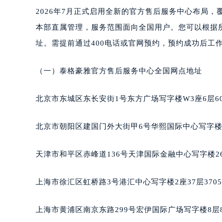
合肥市蜀山区潜山路111号万象城华润
2026年7月正式启用全新的官方售后服务中心布局
泉州市丰泽区宝洲路729号浦西万达中
本部直属管理，服务范围面向全国用户。您可以根据
青岛市南区山东路6号华润大厦B座2
址。需提前通过400电话或官网预约，预约成功后工
烟台市芝罘区胜利路139号万达金融中
长春市朝阳区西安大路727号中银大厦
（一）泰格豪雅官方售后服务中心全国网点地址
贵阳市南明区都司高架桥路33号亨特
昆明市盘龙区北京路928号同德昆明
北京市东城区东长安街1号东方广场写字楼W3座6层6
石家庄市长安区中山东路39号勒泰中
西安市碑林区南关正街88号华侨城长
北京市朝阳区建国门外大街甲6号华熙国际中心写字楼D
海口市龙华区金贸东路5号海口华润大厦
唐山市路南区新华东道100号万达广场
天津市和平区赤峰道136号天津国际金融中心写字楼26
台州市椒江区东海大道1800号腾达中
内蒙古自治区呼和浩特市玉泉区大学西
上海市徐汇区虹桥路3号港汇中心写字楼2座37层370
甘肃省兰州市七里河区西津西路16号兰
重庆市解放碑渝中区民权路28号英利
上海市黄浦区南京东路299号宏伊国际广场写字楼8层
黑龙江省大庆市萨尔图区会战大街泰