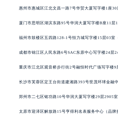
辽宁省沈阳市沈河区中街路83号亨
惠州市惠城区江北文昌一路7号华贸大厦写字楼1座30
北京市朝阳区建国门外大街甲6号华熙
北京市东城区东长安街1号王府井东方
厦门市思明区湖滨东路95号华润大厦写字楼B座11层1
河北省保定市竞秀区朝阳北大街北国
内蒙古自治区阿拉善盟市左旗土尔扈
福州市鼓楼区五四路128-1号恒力城写字楼15层03
内蒙古自治区巴彦淖尔市临河区新华
内蒙古自治区包头市青山区幸福路甲
成都市锦江区人民东路6号SAC东原中心写字楼24层2
内蒙古自治区赤峰市红山区哈达街泰
内蒙古自治区鄂尔多斯市东胜区伊金
重庆市江北区观音桥步行街2号融恒时代广场写字楼9层
内蒙古自治区呼伦贝尔市海拉尔区中
内蒙古自治区通辽市科尔沁区明仁大
长沙市芙蓉区定王台街道建湘路393号世茂环球金融中
内蒙古自治区乌海市海勃湾区人民南
内蒙古自治区乌兰察布市集宁区恩和
郑州市二七区铭功路10号华润大厦写字楼29层2905
内蒙古自治区锡林郭勒盟市锡林浩特
内蒙古自治区兴安盟市乌兰浩特市兴
太原市迎泽区解放路15号亨得利名表服务中心（品牌
山西省大同市平城区迎宾街泰格豪雅