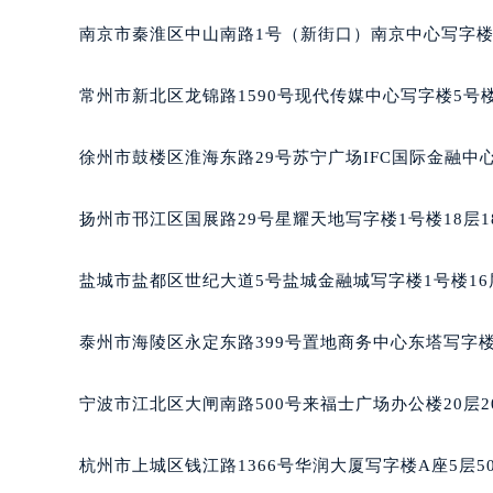
黑龙江省鹤岗市向阳区红军路泰格豪
南京市秦淮区中山南路1号（新街口）南京中心写字楼2
黑龙江省黑河市爱辉区中央街泰格豪
黑龙江省鸡西市鸡冠区红军路泰格豪
常州市新北区龙锦路1590号现代传媒中心写字楼5号楼
黑龙江省佳木斯市向阳区长安路泰格
黑龙江省牡丹江市东安区太平路泰格
徐州市鼓楼区淮海东路29号苏宁广场IFC国际金融中心
黑龙江省七台河市桃山区大同街泰格
黑龙江省齐齐哈尔市龙沙区龙华路泰
扬州市邗江区国展路29号星耀天地写字楼1号楼18层1
黑龙江省双鸭山市尖山区新兴大街泰
黑龙江省绥化市北林区新华街与康庄
盐城市盐都区世纪大道5号盐城金融城写字楼1号楼16
黑龙江省伊春市伊美区通河路泰格豪
吉林省白城市洮北区明仁南街泰格豪
泰州市海陵区永定东路399号置地商务中心东塔写字楼
吉林省白山市浑江区浑江大街泰格豪
吉林省吉林市船营区河南街泰格豪雅
宁波市江北区大闸南路500号来福士广场办公楼20层2
吉林省辽源市龙山区人民大街泰格豪
吉林省梅河口市新华街道梅河大街泰
杭州市上城区钱江路1366号华润大厦写字楼A座5层5
吉林省四平市铁东区紫气大路与南九