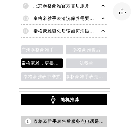
9
北京泰格豪雅官方售后服务中心｜全部网点地址与官方客服电话权威信息公告（2026年7月最新）

10
泰格豪雅手表清洗保养需要多久？
11
泰格豪雅磁化后该如何消磁？为什么会磁化？
广州泰格豪雅手表维修服务中心的地址
泰格豪雅售后
泰格豪雅，更换表带
法穆兰
泰格豪雅表带磨损
泰格豪雅手表走时变快
随机推荐
1
泰格豪雅手表售后服务点电话是多少？