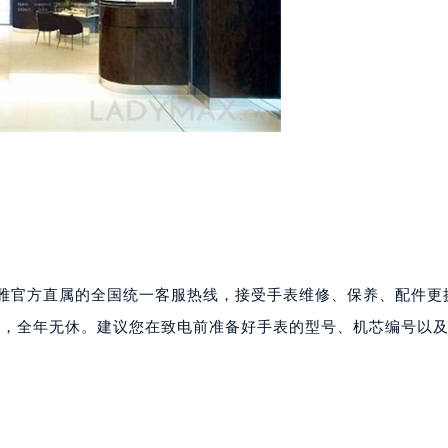
号世茂环球金融中心写字楼（芙蓉广场）10层13室（需提前预约
楼29层2905室（需提前预约）
表服务中心（品牌授权店）3层整层（需提前预约）
表服务中心（品牌授权店）1层整层（需提前预约）
表服务中心（品牌授权店）1层整层（需提前预约）
（CCMALL）C座17层17-B（需提前预约）
10层1015室（需提前预约）
心T2座写字楼29层03室（需提前预约）
厦7层G室（需提前预约）
心C座12层1205室（需提前预约）
中心T1写字楼9层907室（需提前预约）
码为泰格豪雅官方直属的全国统一客服热线，接受手表维修、保养、配件
写字楼1座11层1104室（需提前预约）
:00，全年无休。建议您在致电前准备好手表的型号、机芯编号以
楼16层1603室（需提前预约）
。
中心办公楼C座22层08室（需提前预约）
大厦38层09室（需提前预约）
楼1224室（需提前预约）