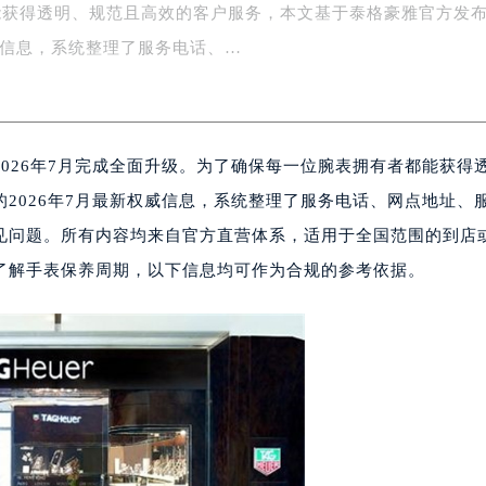
能获得透明、规范且高效的客户服务，本文基于泰格豪雅官方发
务中心东塔写字楼（华润万象城）17层1706室（需提前预约）
场办公楼20层2009室（需提前预约）
权威信息，系统整理了服务电话、…
写字楼A座5层503-5室（需提前预约）
广场写字楼4号楼22层2209室（需提前预约）
际中心写字楼8层805室（需提前预约）
026年7月完成全面升级。为了确保每一位腕表拥有者都能获得
易中心写字楼A座13层1304室（需提前预约）
绿地双子塔（中央广场）A1座办公楼14层07室（需提前预约）
2026年7月最新权威信息，系统整理了服务电话、网点地址、
心写字楼（万象城）15层1508室（需提前预约）
见问题。所有内容均来自官方直营体系，适用于全国范围的到店
际中心写字楼A塔7层704室（需提前预约）
了解手表保养周期，以下信息均可作为合规的参考依据。
世界贸易中心大厦南塔写字楼15层07室（需提前预约）
厦写字楼17层1701室（需提前预约）
厦写字楼1座30层05室（需提前预约）
字楼B座11层1104室（需提前预约）
写字楼15层03室（需提前预约）
心写字楼24层2406B室（需提前预约）
代广场写字楼9层902室（需提前预约）