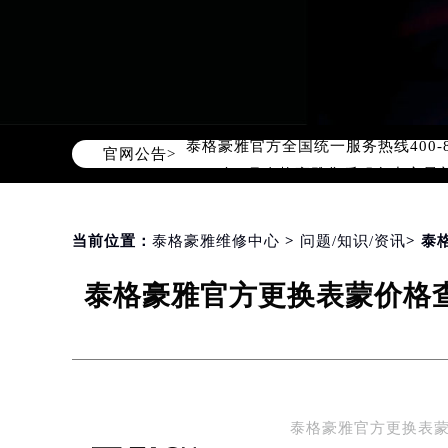
2026年8月泰格豪雅中国区售后服
2026年8月泰格豪雅全国官方售后客户服
泰格豪雅官方全国统一服务热线400-
官网公告>
2026年8月泰格豪雅售后服务中心最
北京市朝阳区建国门外大街甲6号华熙
北京市东城区东长安街1号东方广场写
天津市和平区赤峰道136号天津国际金
当前位置：
泰格豪雅维修中心
>
问题/知识/资讯
> 
上海市徐汇区虹桥路3号港汇中心写字楼
泰格豪雅官方更换表蒙价格查
上海市黄浦区南京东路299号宏伊国
南京市秦淮区中山南路1号（新街口）
常州市新北区龙锦路1590号现代传媒
徐州市鼓楼区淮海东路29号苏宁广场I
扬州市邗江区国展路29号星耀天地写字
泰格豪雅官方更换表蒙
盐城市盐都区世纪大道5号盐城金融城写