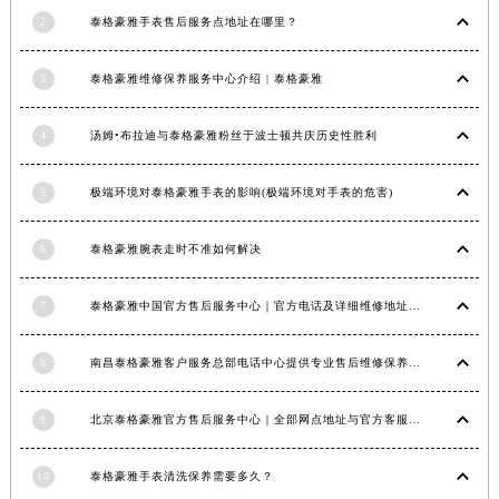
2
泰格豪雅手表售后服务点地址在哪里？
辽宁省沈阳市沈河区中街路137号亨得利名表维修授权店1楼泰格豪雅售后服务中心（需提前预约）
辽宁省沈阳市沈河区中街路83号亨得利名表维修授权店1楼泰格豪雅售后服务中心（需提前预约）
3
泰格豪雅维修保养服务中心介绍 | 泰格豪雅
北京市朝阳区建国门外大街甲6号华熙国际中心D座11层1102室泰格豪雅售后服务中心（北京总部）（需提前预约）
北京市东城区东长安街1号王府井东方广场W3座6层602室泰格豪雅售后服务中心（需提前预约）
4
汤姆•布拉迪与泰格豪雅粉丝于波士顿共庆历史性胜利
河北省保定市竞秀区朝阳北大街北国先天下泰格豪雅售后服务中心（需提前预约）
内蒙古自治区阿拉善盟市左旗土尔扈特大街泰格豪雅售后服务中心（需提前预约）
5
极端环境对泰格豪雅手表的影响(极端环境对手表的危害)
内蒙古自治区巴彦淖尔市临河区新华街泰格豪雅售后服务中心（需提前预约）
内蒙古自治区包头市青山区幸福路甲3号王府井百货名表维修泰格豪雅售后服务中心（需提前预约）
6
泰格豪雅腕表走时不准如何解决
内蒙古自治区赤峰市红山区哈达街泰格豪雅售后服务中心（需提前预约）
内蒙古自治区鄂尔多斯市东胜区伊金霍洛街泰格豪雅售后服务中心（需提前预约）
7
泰格豪雅中国官方售后服务中心｜官方电话及详细维修地址权威信息公告（2026年7月最新）
内蒙古自治区呼伦贝尔市海拉尔区中央街泰格豪雅售后服务中心（需提前预约）
8
南昌泰格豪雅客户服务总部电话中心提供专业售后维修保养服务权威公示（2026年7月最新）
内蒙古自治区通辽市科尔沁区明仁大街泰格豪雅售后服务中心（需提前预约）
内蒙古自治区乌海市海勃湾区人民南路泰格豪雅售后服务中心（需提前预约）
9
北京泰格豪雅官方售后服务中心｜全部网点地址与官方客服电话权威信息公告（2026年7月最新）
内蒙古自治区乌兰察布市集宁区恩和大街泰格豪雅售后服务中心（需提前预约）
内蒙古自治区锡林郭勒盟市锡林浩特市光明街与额尔敦路交叉口泰格豪雅售后服务中心（需提前预约）
10
泰格豪雅手表清洗保养需要多久？
内蒙古自治区兴安盟市乌兰浩特市兴安大街泰格豪雅售后服务中心（需提前预约）