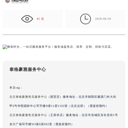
盐城市盐都区世纪大道5号盐城金融城写字楼1号楼16层1604室（需提前预约）
泰州市海陵区永定东路399号置地商务中心东塔写字楼（华润万象城）17层1706室（需提前预约）

42 次
2026-06-20
宁波市江北区大闸南路500号来福士广场办公楼20层2009室（需提前预约）
杭州市上城区钱江路1366号华润大厦写字楼A座5层503-5室（需提前预约）
金华市金东区东市南街777号金华万达广场写字楼4号楼22层2209室（需提前预约）
绍兴市越城区胜利东路379号世茂天际中心写字楼8层805室（需提前预约）
嘉兴市南湖区广益路705号嘉兴世界贸易中心写字楼A座13层1304室（需提前预约）
南昌市红谷滩新区红谷中大道998号绿地双子塔（中央广场）A1座办公楼14层07室（需提前预约）
泰格豪雅服务中心
济南市历下区经十路11111号华润中心写字楼（万象城）15层1508室（需提前预约）
广州市天河区天河路230号万菱汇国际中心写字楼A塔7层704室（需提前预约）
广州市越秀区环市东路371-375号世界贸易中心大厦南塔写字楼15层07室（需提前预约）
本文tag：
深圳市罗湖区深南东路5001号华润大厦写字楼17层1701室（需提前预约）
北京泰格豪雅售后服务中心
（国贸店）服务地址：北京市朝阳区建国门外大街
惠州市惠城区江北文昌一路7号华贸大厦写字楼1座30层05室（需提前预约）
甲6号华熙国际中心写字楼D座11层1102室（北京总部）（需提前预约）
厦门市思明区湖滨东路95号华润大厦写字楼B座11层1104室（需提前预约）
北京泰格豪雅售后服务中心
（王府井店）服务地址：北京市东城区东长安街1号
福州市鼓楼区五四路128-1号恒力城写字楼15层03室（需提前预约）
东方广场写字楼W3座6层602室（需提前预约）
成都市锦江区人民东路6号SAC东原中心写字楼24层2406B室（需提前预约）