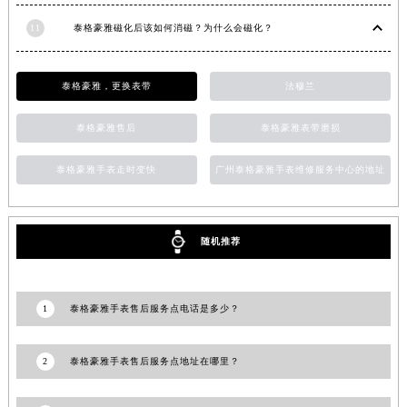
山西省大同市平城区迎宾街泰格豪雅售后服务中心（需提前预约）
11
泰格豪雅磁化后该如何消磁？为什么会磁化？
山西省晋城市城区黄华街泰格豪雅售后服务中心（需提前预约）
山西省晋中市榆次区顺城街泰格豪雅售后服务中心（需提前预约）
泰格豪雅，更换表带
法穆兰
山西省临汾市尧都区解放路泰格豪雅售后服务中心（需提前预约）
山西省吕梁市离石区永宁中路与建设街交叉口泰格豪雅售后服务中心（需提前预约）
泰格豪雅售后
泰格豪雅表带磨损
山西省朔州市朔城区怡西路与鄯阳西街交汇处泰格豪雅售后服务中心（需提前预约）
泰格豪雅手表走时变快
广州泰格豪雅手表维修服务中心的地址
山西省忻州市忻府区和平东街与七一南路交叉口泰格豪雅售后服务中心（需提前预约）
山西省阳泉市郊区平阳东街与新城大道交叉口泰格豪雅售后服务中心（需提前预约）
山西省运城市盐湖区河东街泰格豪雅售后服务中心（需提前预约）
随机推荐
山西省长治市潞州区英雄中路泰格豪雅售后服务中心（需提前预约）
山西省太原市迎泽区迎泽街道解放路15号亨得利名表维修授权店3楼泰格豪雅售后服务中心（需提前预约）
天津市和平区赤峰道136号天津国际金融中心26层2603室泰格豪雅售后服务中心（需提前预约）
1
泰格豪雅手表售后服务点电话是多少？
安徽省安庆市迎江区人民路泰格豪雅售后服务中心（需提前预约）
安徽省蚌埠市蚌山区淮河路泰格豪雅售后服务中心（需提前预约）
2
泰格豪雅手表售后服务点地址在哪里？
安徽省亳州市谯城区魏武大道泰格豪雅售后服务中心（需提前预约）
安徽省池州市贵池区长江路泰格豪雅售后服务中心（需提前预约）