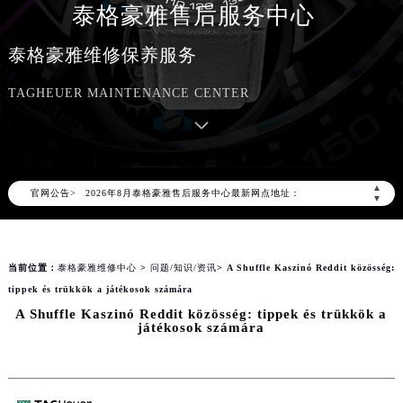
泰格豪雅售后服务中心
泰格豪雅维修保养服务
TAGHEUER MAINTENANCE CENTER
2026年8月泰格豪雅中国区售后服务网络优化升级公告
2026年8月泰格豪雅全国官方售后客户服务热线：400-801-5612
泰格豪雅官方全国统一服务热线400-801-5612，服务覆盖中国大陆、香港、澳门、台湾全部区域（非大陆需加拨“+86”）
2026年8月泰格豪雅售后服务中心最新网点地址：
▲
官网公告>
北京市朝阳区建国门外大街甲6号华熙国际中心写字楼D座11层1102室（北京总部）（需提前预约）
▼
北京市东城区东长安街1号东方广场写字楼W3座6层602室（需提前预约）
天津市和平区赤峰道136号天津国际金融中心写字楼26层2603室（需提前预约）
当前位置：
泰格豪雅维修中心
>
问题/知识/资讯
> A Shuffle Kaszinó Reddit közösség:
上海市徐汇区虹桥路3号港汇中心写字楼2座37层3705室（需提前预约）
tippek és trükkök a játékosok számára
上海市黄浦区南京东路299号宏伊国际广场写字楼8层806室（需提前预约）
A Shuffle Kaszinó Reddit közösség: tippek és trükkök a
南京市秦淮区中山南路1号（新街口）南京中心写字楼22层C1-1室（需提前预约）
játékosok számára
常州市新北区龙锦路1590号现代传媒中心写字楼5号楼10层1008室（需提前预约）
徐州市鼓楼区淮海东路29号苏宁广场IFC国际金融中心写字楼35层3508室（需提前预约）
扬州市邗江区国展路29号星耀天地写字楼1号楼18层1803室（需提前预约）