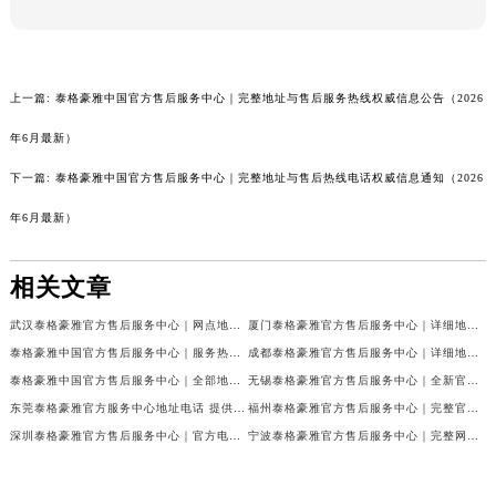
南宁市青秀区金湖路59号地王大厦12楼1224室（需提前预约）
合肥市蜀山区潜山路111号万象城华润大厦B座12楼03室（需提前预约）
泉州市丰泽区宝洲路729号浦西万达中心写字楼A座7楼709室（需提前预约）
上一篇:
泰格豪雅中国官方售后服务中心｜完整地址与售后服务热线权威信息公告（2026
青岛市南区山东路6号华润大厦B座22层04室（需提前预约）
年6月最新）
烟台市芝罘区胜利路139号万达金融中心A座907室（需提前预约）
下一篇:
泰格豪雅中国官方售后服务中心｜完整地址与售后热线电话权威信息通知（2026
长春市朝阳区西安大路727号中银大厦A座(旺进大厦)18层09室（需提前预约）
贵阳市南明区都司高架桥路33号亨特国际金融中心14楼14D（需提前预约）
年6月最新）
昆明市盘龙区北京路928号同德昆明广场写字楼10层06室（需提前预约）
石家庄市长安区中山东路39号勒泰中心写字楼B座13层07室（需提前预约）
相关文章
西安市碑林区南关正街88号华侨城长安国际中心E座6楼10室（需提前预约）
武汉泰格豪雅官方售后服务中心｜网点地址与售后电话权威信息公告（2026年7月最新）
厦门泰格豪雅官方售后服务中心｜详细地址与24小时客服热线权威信息公告（2026年7月最新）
海口市龙华区金贸东路5号海口华润大厦B座17层1707室（需提前预约）
泰格豪雅中国官方售后服务中心｜服务热线及详细地址权威信息通告（2026年7月更新）
成都泰格豪雅官方售后服务中心｜详细地址与客服电话权威信息公告（2026年7月最新）
唐山市路南区新华东道100号万达广场写字楼A座10层1002室（需提前预约）
泰格豪雅中国官方售后服务中心｜全部地址与售后服务电话权威信息公示（2026年7月最新）
无锡泰格豪雅官方售后服务中心｜全新官方服务电话与地址权威信息公告（2026年7月最新）
台州市椒江区东海大道1800号腾达中心东1幢20楼2002室（需提前预约）
东莞泰格豪雅官方服务中心地址电话 提供专业腕表保养服务权威公示（2026年7月最新）
福州泰格豪雅官方售后服务中心｜完整官方热线和详细地址权威信息公告（2026年7月最新）
内蒙古自治区呼和浩特市玉泉区大学西街70号华润万象城写字楼（鄂尔多斯大厦）23层2326室（需提前预约）
深圳泰格豪雅官方售后服务中心｜官方电话和维修地址权威信息公告（2026年7月最新）
宁波泰格豪雅官方售后服务中心｜完整网点地址与售后热线权威信息公告（2026年7月最新）
甘肃省兰州市七里河区西津西路16号兰州中心写字楼21层2102室（需提前预约）
重庆市解放碑渝中区民权路28号英利国际金融中心写字楼20层01室（需提前预约）