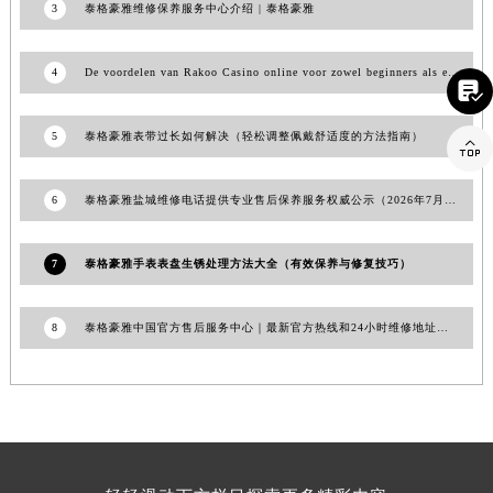
3
泰格豪雅维修保养服务中心介绍 | 泰格豪雅
安徽省滁州市琅琊区南谯北路泰格豪雅售后服务中心（需提前预约）
安徽省阜阳市颍州区颍州北路泰格豪雅售后服务中心（需提前预约）
4
De voordelen van Rakoo Casino online voor zowel beginners als experts

安徽省淮北市相山区淮海路泰格豪雅售后服务中心（需提前预约）
安徽省淮南市田家庵区国庆中路泰格豪雅售后服务中心（需提前预约）
5
泰格豪雅表带过长如何解决（轻松调整佩戴舒适度的方法指南）

安徽省黄山市屯溪区黄山西路泰格豪雅售后服务中心（需提前预约）
安徽省六安市金安区解放中路泰格豪雅售后服务中心（需提前预约）
6
泰格豪雅盐城维修电话提供专业售后保养服务权威公示（2026年7月最新）
安徽省马鞍山市雨山区湖南西路泰格豪雅售后服务中心（需提前预约）
安徽省宿州市埇桥区人民中路泰格豪雅售后服务中心（需提前预约）
7
泰格豪雅手表表盘生锈处理方法大全（有效保养与修复技巧）
安徽省铜陵市铜官区石城大道泰格豪雅售后服务中心（需提前预约）
安徽省芜湖市镜湖区中山路步行街泰格豪雅售后服务中心（需提前预约）
8
泰格豪雅中国官方售后服务中心｜最新官方热线和24小时维修地址权威信息通告（2026年6月最新）
安徽省宣城市宣州区叠嶂西路泰格豪雅售后服务中心（需提前预约）
福建省龙岩市新罗区九一南路泰格豪雅售后服务中心（需提前预约）
福建省南平市建阳区人民西路泰格豪雅售后服务中心（需提前预约）
福建省宁德市蕉城区天湖东路泰格豪雅售后服务中心（需提前预约）
福建省莆田市城厢区霞林街道荔华东大道泰格豪雅售后服务中心（需提前预约）
福建省三明市三元区东乾二路泰格豪雅售后服务中心（需提前预约）