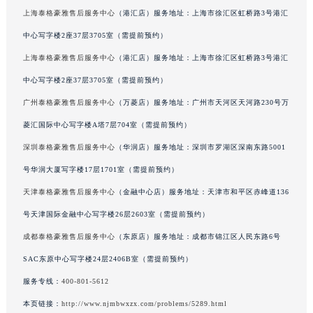
上海泰格豪雅售后服务中心
（港汇店）服务地址：上海市徐汇区虹桥路3号港汇
重庆市江北区观音桥步行街2号融恒时代广场写字楼9层902室（需提前预约）
长沙市芙蓉区定王台街道建湘路393号世茂环球金融中心写字楼（芙蓉广场）10层13室（需提前预约）
中心写字楼2座37层3705室（需提前预约）
郑州市二七区铭功路10号华润大厦写字楼29层2905室（需提前预约）
上海泰格豪雅售后服务中心
（港汇店）服务地址：上海市徐汇区虹桥路3号港汇
太原市迎泽区解放路15号亨得利名表服务中心（品牌授权店）3层整层（需提前预约）
中心写字楼2座37层3705室（需提前预约）
沈阳市沈河区中街路137号亨得利名表服务中心（品牌授权店）1层整层（需提前预约）
广州泰格豪雅售后服务中心
（万菱店）服务地址：广州市天河区天河路230号万
沈阳市沈河区中街路83号亨得利名表服务中心（品牌授权店）1层整层（需提前预约）
菱汇国际中心写字楼A塔7层704室（需提前预约）
乌鲁木齐市天山区红山路26号时代广场（CCMALL）C座17层17-B（需提前预约）
深圳泰格豪雅售后服务中心
（华润店）服务地址：深圳市罗湖区深南东路5001
温州市鹿城区锦绣路1067号置信广场10层1015室（需提前预约）
号华润大厦写字楼17层1701室（需提前预约）
哈尔滨市道里区友谊西路600号富力中心T2座写字楼29层03室（需提前预约）
大连市中山区人民路15号国际金融大厦7层G室（需提前预约）
天津泰格豪雅售后服务中心
（金融中心店）服务地址：天津市和平区赤峰道136
佛山市禅城区季华五路57号万科金融中心C座12层1205室（需提前预约）
号天津国际金融中心写字楼26层2603室（需提前预约）
东莞市东城街道鸿福东路1号民盈国贸中心T1写字楼9层907室（需提前预约）
成都泰格豪雅售后服务中心
（东原店）服务地址：成都市锦江区人民东路6号
无锡市梁溪区人民中路139号恒隆广场写字楼1座11层1104室（需提前预约）
SAC东原中心写字楼24层2406B室（需提前预约）
南通市崇川区工农路57号圆融广场写字楼16层1603室（需提前预约）
服务专线：
400-801-5612
苏州市苏州工业园区星港街199号苏州中心办公楼C座22层08室（需提前预约）
本页链接：
http://www.njmbwxzx.com/problems/5289.html
武汉市江汉区解放大道686号世界贸易大厦38层09室（需提前预约）