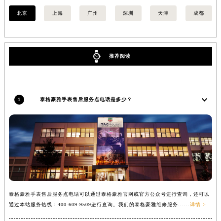
吉林省四平市铁东区紫气大路与南九经街交汇处泰格豪雅售后服务中心（需提前预约）
北京
上海
广州
深圳
天津
成都
吉林省松原市宁江区五环大街泰格豪雅售后服务中心（需提前预约）
吉林省通化市东昌区环通乡江南大街泰格豪雅售后服务中心（需提前预约）
吉林省延边市延吉市解放路泰格豪雅售后服务中心（需提前预约）
推荐阅读
辽宁省鞍山市铁东区站前街泰格豪雅售后服务中心（需提前预约）
辽宁省本溪市平山区胜利路泰格豪雅售后服务中心（需提前预约）
辽宁省朝阳市双塔区新华路泰格豪雅售后服务中心（需提前预约）
1
泰格豪雅手表售后服务点电话是多少？
辽宁省丹东市振兴区七经街泰格豪雅售后服务中心（需提前预约）
辽宁省抚顺市新抚区东一路泰格豪雅售后服务中心（需提前预约）
辽宁省阜新市海州区解放大街泰格豪雅售后服务中心（需提前预约）
辽宁省葫芦岛市连山区中央路泰格豪雅售后服务中心（需提前预约）
辽宁省锦州市古塔区中央大街泰格豪雅售后服务中心（需提前预约）
辽宁省辽阳市白塔区新运大街泰格豪雅售后服务中心（需提前预约）
辽宁省盘锦市兴隆台区石油大街泰格豪雅售后服务中心（需提前预约）
泰格豪雅手表售后服务点电话可以通过泰格豪雅官网或官方公众号进行查询，还可以
辽宁省铁岭市银州区南马路泰格豪雅售后服务中心（需提前预约）
通过本站服务热线：400-609-9509进行查询。我们的泰格豪雅维修服务......
详情 >
辽宁省营口市站前区市府路与渤海大街交叉口泰格豪雅售后服务中心（需提前预约）