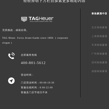
轻轻滑动下方栏目探索更多精彩内容
福建省漳州市龙文区步港路泰格豪雅售后服务中心（需提前预约）
江苏省常州市新北区龙锦路1590号现代传媒中心5号楼10层1008室泰格豪雅售后服务中心（需提前预约）
泰格豪雅中国
江苏省淮安市清江浦区淮海北路泰格豪雅售后服务中心（需提前预约）
江苏省连云港市海州区通灌北路泰格豪雅售后服务中心（需提前预约）
北京泰格豪雅
无惧挑战，成就自我。
江苏省南京市秦淮区中山南路1号南京中心22层22-C1-C3室泰格豪雅售后服务中心（需提前预约）
上海泰格豪雅
TAG Heuer. Swiss Avant-Garde since 1860. ( corporate
江苏省宿迁市宿城区西湖路泰格豪雅售后服务中心（需提前预约）
slogan )
天津泰格豪雅
江苏省泰州市海陵区永定东路399号置地商务中心东塔（华润万象城）17层1706室泰格豪雅售后服务中心（需提前预约）
江苏省徐州市鼓楼区淮海东路29号苏宁广场IFC国际金融中心35层3508室泰格豪雅售后服务中心（需提前预约）
广州泰格豪雅

总部服务热线
江苏省盐城市盐都区世纪大道5号盐城金融城写字楼1号楼16层1604室泰格豪雅售后服务中心（需提前预约）
400-801-5612
深圳泰格豪雅
江苏省扬州市邗江区国展路29号星耀天地写字楼1号楼18层1803室泰格豪雅售后服务中心（需提前预约）
成都泰格豪雅
江苏省镇江市京口区中山东路泰格豪雅售后服务中心（需提前预约）
营业时间：

江西省抚州市临川区赣东大道泰格豪雅售后服务中心（需提前预约）
门店营业时间：09:00-19:30
江西省赣州市章贡区文清路泰格豪雅售后服务中心（需提前预约）
客服在线时间：8:00-22:00
客服及门店节假日不休
江西省吉安市吉州区井冈山大道泰格豪雅售后服务中心（需提前预约）
江西省景德镇市珠山区珠山中路泰格豪雅售后服务中心（需提前预约）
江西省九江市浔阳区浔阳路泰格豪雅售后服务中心（需提前预约）