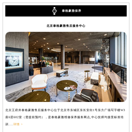
黑龙江省大庆市萨尔图区会战大街泰格豪雅售后服务中心（需提前预约）
泰格豪雅保养
黑龙江省鹤岗市向阳区红军路泰格豪雅售后服务中心（需提前预约）
黑龙江省黑河市爱辉区中央街泰格豪雅售后服务中心（需提前预约）
北京泰格豪雅售后服务中心
黑龙江省鸡西市鸡冠区红军路泰格豪雅售后服务中心（需提前预约）
黑龙江省佳木斯市向阳区长安路泰格豪雅售后服务中心（需提前预约）
黑龙江省牡丹江市东安区太平路泰格豪雅售后服务中心（需提前预约）
黑龙江省七台河市桃山区大同街泰格豪雅售后服务中心（需提前预约）
黑龙江省齐齐哈尔市龙沙区龙华路泰格豪雅售后服务中心（需提前预约）
黑龙江省双鸭山市尖山区新兴大街泰格豪雅售后服务中心（需提前预约）
黑龙江省绥化市北林区新华街与康庄路交叉口泰格豪雅售后服务中心（需提前预约）
黑龙江省伊春市伊美区通河路泰格豪雅售后服务中心（需提前预约）
吉林省白城市洮北区明仁南街泰格豪雅售后服务中心（需提前预约）
吉林省白山市浑江区浑江大街泰格豪雅售后服务中心（需提前预约）
北京王府井泰格豪雅售后服务中心位于北京市东城区东长安街1号东方广场写字楼W3
上
吉林省吉林市船营区河南街泰格豪雅售后服务中心（需提前预约）
座6层602室（需提前预约），是泰格豪雅维修保养服务网点,中心技师均接受标准培
室
吉林省辽源市龙山区人民大街泰格豪雅售后服务中心（需提前预约）
训....
详情 >
>
吉林省梅河口市新华街道梅河大街泰格豪雅售后服务中心（需提前预约）