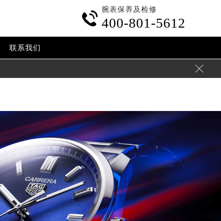
腕表保养及检修
p-content/themes/tagheuer/header.php
on line
24

400-801-5612
tent/themes/tagheuer/header.php
on line
32
联系我们
