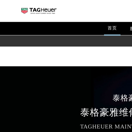
Warning
: extract() expects parameter 1 to be array, null give
Warning
: array_map(): Argument #2 should be an array in
/
首页
泰格
泰格豪雅维
TAGHEUER MAIN