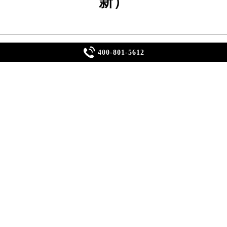
新）

400-801-5612
服务中心在2026年6月完成服务体系的全面升级，为全国腕表
的官方售后保障。作为瑞士制表工艺的代表品牌，泰格豪雅始终
牌核心价值的一部分。本文基于…
服务体系的全面升级，为全国腕表用户提供更加高效、透明的官方
户服务品质视为品牌核心价值的一部分。本文基于2026年6月
收费标准、质保政策、技术环境及日常养护知识，帮助您快速获
体系，确保您享受全国统一的合规服务。