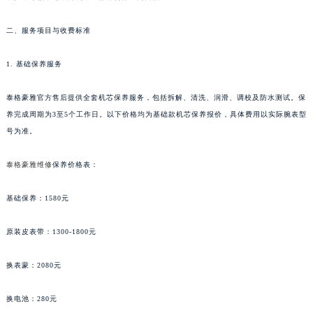
陕西省榆林市榆阳区长兴路泰格豪雅售后服务中心（需提前预约）
新疆维吾尔自治区阿克苏市东大街泰格豪雅售后服务中心（需提前预约）
二、服务项目与收费标准
新疆维吾尔自治区阿拉尔市胜利大道泰格豪雅售后服务中心（需提前预约）
新疆维吾尔自治区阿拉山口市友好路泰格豪雅售后服务中心（需提前预约）
1. 基础保养服务
新疆维吾尔自治区阿勒泰市解放路泰格豪雅售后服务中心（需提前预约）
泰格豪雅官方售后提供全套机芯保养服务，包括拆解、清洗、润滑、调校及防水测试。保
新疆维吾尔自治区阿图什市光明路泰格豪雅售后服务中心（需提前预约）
养完成周期为3至5个工作日。以下价格均为基础款机芯保养报价，具体费用以实际腕表型
新疆维吾尔自治区白杨市军垦路泰格豪雅售后服务中心（需提前预约）
号为准。
新疆维吾尔自治区北屯市团结路泰格豪雅售后服务中心（需提前预约）
新疆维吾尔自治区博乐市博乐市北京路泰格豪雅售后服务中心（需提前预约）
泰格豪雅维修
保养价格表：
新疆维吾尔自治区昌吉市延安北路泰格豪雅售后服务中心（需提前预约）
基础保养：1580元
新疆维吾尔自治区阜康市博峰路泰格豪雅售后服务中心（需提前预约）
新疆维吾尔自治区哈密市伊州区建国北路泰格豪雅售后服务中心（需提前预约）
原装皮表带：1300-1800元
新疆维吾尔自治区和田市和田市北京西路泰格豪雅售后服务中心（需提前预约）
新疆维吾尔自治区胡杨河市胡杨河市胡杨路泰格豪雅售后服务中心（需提前预约）
换表蒙：2080元
新疆维吾尔自治区霍尔果斯市亚欧北路泰格豪雅售后服务中心（需提前预约）
新疆维吾尔自治区喀什市解放北路泰格豪雅售后服务中心（需提前预约）
换电池：280元