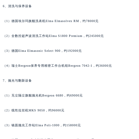
广西壮族自治区河池市金城江区金城江街道朝阳路泰格豪雅售后服务中心（需提前预约）
6、清洗与保养设备
广西壮族自治区贺州市八步区城东街道灵峰南路泰格豪雅售后服务中心（需提前预约）
广西壮族自治区来宾市兴宾区桂中大道泰格豪雅售后服务中心（需提前预约）
（1）德国埃尔玛旗舰洗表机Elma Elmasolvex RM，约78000元
广西壮族自治区柳州市城中区中山中路泰格豪雅售后服务中心（需提前预约）
（2）全数控超声波清洗工作站Elma S1800 Premium，约245000元
广西壮族自治区钦州市钦南区金海湾东大街泰格豪雅售后服务中心（需提前预约）
广西壮族自治区梧州市万秀区龙湖镇高旺路泰格豪雅售后服务中心（需提前预约）
（3）德国Elma Elmasonic Select 900，约192000元
广西壮族自治区玉林市玉州区金玉路泰格豪雅售后服务中心（需提前预约）
海南省儋州市儋州市那大镇兰洋北路泰格豪雅售后服务中心（需提前预约）
（4）瑞士Bergeon保养专用精密工作台机组Bergeon 7042-1，约36000元
海南省东方市八所镇解放西路泰格豪雅售后服务中心（需提前预约）
海南省琼海市嘉积镇东风路泰格豪雅售后服务中心（需提前预约）
7、抛光与翻新设备
海南省三沙市西沙区西沙群岛永兴岛北京路泰格豪雅售后服务中心（需提前预约）
（1）无尘隔尘旗舰抛光机Bergeon 6680，约69000元
海南省三亚市吉阳区迎宾路泰格豪雅售后服务中心（需提前预约）
海南省万宁市万城镇解放路泰格豪雅售后服务中心（需提前预约）
（2）线性拉丝机MKS 9050，约96000元
海南省文昌市文城镇教育东路泰格豪雅售后服务中心（需提前预约）
海南省五指山市通什镇三月三大道泰格豪雅售后服务中心（需提前预约）
（3）镜面抛光工作站Elma Poli-1000，约158000元
香港特别行政区尖沙咀区油尖旺区广东道泰格豪雅售后服务中心（需提前预约）