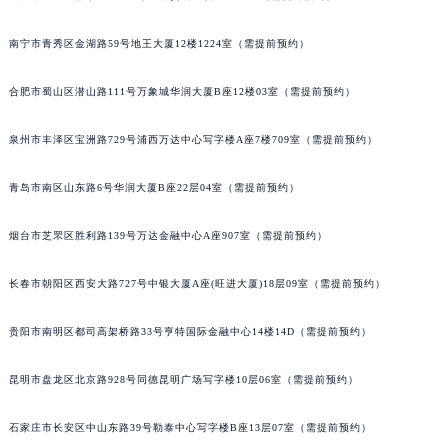
安徽省亳州市谯城区魏武大道泰格豪雅售后服务中心（需提前预约）
安徽省池州市贵池区长江路泰格豪雅售后服务中心（需提前预约）
南宁市青秀区金湖路59号地王大厦12楼1224室（需提前预约）
安徽省滁州市琅琊区南谯北路泰格豪雅售后服务中心（需提前预约）
安徽省阜阳市颍州区颍州北路泰格豪雅售后服务中心（需提前预约）
合肥市蜀山区潜山路111号万象城华润大厦B座12楼03室（需提前预约）
安徽省淮北市相山区淮海路泰格豪雅售后服务中心（需提前预约）
泉州市丰泽区宝洲路729号浦西万达中心写字楼A座7楼709室（需提前预约）
安徽省淮南市田家庵区国庆中路泰格豪雅售后服务中心（需提前预约）
安徽省黄山市屯溪区黄山西路泰格豪雅售后服务中心（需提前预约）
青岛市南区山东路6号华润大厦B座22层04室（需提前预约）
安徽省六安市金安区解放中路泰格豪雅售后服务中心（需提前预约）
安徽省马鞍山市雨山区湖南西路泰格豪雅售后服务中心（需提前预约）
烟台市芝罘区胜利路139号万达金融中心A座907室（需提前预约）
安徽省宿州市埇桥区人民中路泰格豪雅售后服务中心（需提前预约）
长春市朝阳区西安大路727号中银大厦A座(旺进大厦)18层09室（需提前预约）
安徽省铜陵市铜官区石城大道泰格豪雅售后服务中心（需提前预约）
安徽省芜湖市镜湖区中山路步行街泰格豪雅售后服务中心（需提前预约）
贵阳市南明区都司高架桥路33号亨特国际金融中心14楼14D（需提前预约）
安徽省宣城市宣州区叠嶂西路泰格豪雅售后服务中心（需提前预约）
福建省龙岩市新罗区九一南路泰格豪雅售后服务中心（需提前预约）
昆明市盘龙区北京路928号同德昆明广场写字楼10层06室（需提前预约）
福建省南平市建阳区人民西路泰格豪雅售后服务中心（需提前预约）
福建省宁德市蕉城区天湖东路泰格豪雅售后服务中心（需提前预约）
石家庄市长安区中山东路39号勒泰中心写字楼B座13层07室（需提前预约）