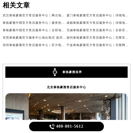
相关文章
武汉泰格豪雅官方售后服务中心｜网点地址与售后电话权威信息公告（2026年7月最新）
厦门泰格豪雅官方售后服务中心｜详细地址与24小时客服热线权威信息公告（2026年7月最新）
泰格豪雅中国官方售后服务中心｜服务热线及详细地址权威信息通告（2026年7月更新）
成都泰格豪雅官方售后服务中心｜详细地址与客服电话权威信息公告（2026年7月最新）
泰格豪雅中国官方售后服务中心｜全部地址与售后服务电话权威信息公示（2026年7月最新）
无锡泰格豪雅官方售后服务中心｜全新官方服务电话与地址权威信息公告（2026年7月最新）
东莞泰格豪雅官方服务中心地址电话 提供专业腕表保养服务权威公示（2026年7月最新）
福州泰格豪雅官方售后服务中心｜完整官方热线和详细地址权威信息公告（2026年7月最新）
深圳泰格豪雅官方售后服务中心｜官方电话和维修地址权威信息公告（2026年7月最新）
宁波泰格豪雅官方售后服务中心｜完整网点地址与售后热线权威信息公告（2026年7月最新）
泰格豪雅保养
北京泰格豪雅售后服务中心

400-801-5612