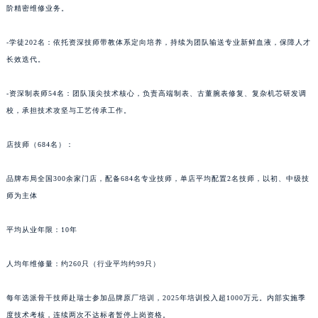
青海省果洛藏族自治州玛沁县团结路泰格豪雅售后服务中心（需提前预约）
阶精密维修业务。
青海省海北藏族自治州海晏县将军路泰格豪雅售后服务中心（需提前预约）
-学徒202名：依托资深技师带教体系定向培养，持续为团队输送专业新鲜血液，保障人才
青海省海东市乐都区滨河路泰格豪雅售后服务中心（需提前预约）
长效迭代。
青海省海南藏族自治州共和县青海湖大街泰格豪雅售后服务中心（需提前预约）
青海省海西蒙古族藏族自治州德令哈市柴达木路泰格豪雅售后服务中心（需提前预约）
-资深制表师54名：团队顶尖技术核心，负责高端制表、古董腕表修复、复杂机芯研发调
青海省黄南藏族自治州同仁市德合隆路泰格豪雅售后服务中心（需提前预约）
校，承担技术攻坚与工艺传承工作。
青海省西宁市城西区海湖新区西关大道泰格豪雅售后服务中心（需提前预约）
青海省玉树藏族自治州结古镇胜利路泰格豪雅售后服务中心（需提前预约）
店技师（684名）：
陕西省安康市汉滨区金州路泰格豪雅售后服务中心（需提前预约）
品牌布局全国300余家门店，配备684名专业技师，单店平均配置2名技师，以初、中级技
陕西省宝鸡市渭滨区经二路泰格豪雅售后服务中心（需提前预约）
师为主体
陕西省汉中市汉台区北大街泰格豪雅售后服务中心（需提前预约）
陕西省商洛市商州区州城街泰格豪雅售后服务中心（需提前预约）
平均从业年限：10年
陕西省铜川市王益区红旗街泰格豪雅售后服务中心（需提前预约）
陕西省渭南市临渭区东风大街泰格豪雅售后服务中心（需提前预约）
人均年维修量：约260只（行业平均约99只）
陕西省咸阳市秦都区沣西新城统一西路与白马河路交汇处泰格豪雅售后服务中心（需提前预约）
每年选派骨干技师赴瑞士参加品牌原厂培训，2025年培训投入超1000万元。内部实施季
陕西省延安市宝塔区中心街泰格豪雅售后服务中心（需提前预约）
度技术考核，连续两次不达标者暂停上岗资格。