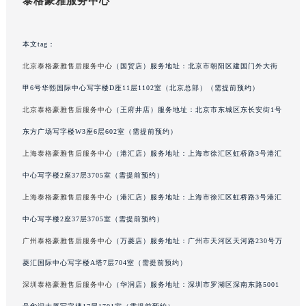
泰格豪雅服务中心
本文tag：
北京泰格豪雅售后服务中心
（国贸店）服务地址：北京市朝阳区建国门外大街
甲6号华熙国际中心写字楼D座11层1102室（北京总部）（需提前预约）
北京泰格豪雅售后服务中心
（王府井店）服务地址：北京市东城区东长安街1号
东方广场写字楼W3座6层602室（需提前预约）
上海泰格豪雅售后服务中心
（港汇店）服务地址：上海市徐汇区虹桥路3号港汇
中心写字楼2座37层3705室（需提前预约）
上海泰格豪雅售后服务中心
（港汇店）服务地址：上海市徐汇区虹桥路3号港汇
中心写字楼2座37层3705室（需提前预约）
广州泰格豪雅售后服务中心
（万菱店）服务地址：广州市天河区天河路230号万
菱汇国际中心写字楼A塔7层704室（需提前预约）
深圳泰格豪雅售后服务中心
（华润店）服务地址：深圳市罗湖区深南东路5001