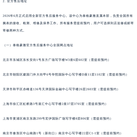
2. 官方售后地址
苏州市苏州工业园区星港街199号苏州中心办公楼C座22层08室（需提前预约）
武汉市江汉区解放大道686号世界贸易大厦38层09室（需提前预约）
2026年6月正式启用全新官方售后服务中心。该中心为泰格豪雅直属本部，负责全国所有
南宁市青秀区金湖路59号地王大厦12楼1224室（需提前预约）
腕表的接收、检测、维修及保养工作。所有服务需提前预约，用户可选择到店送修或邮寄
合肥市蜀山区潜山路111号万象城华润大厦B座12楼03室（需提前预约）
寄修两种方式。
泉州市丰泽区宝洲路729号浦西万达中心写字楼A座7楼709室（需提前预约）
青岛市南区山东路6号华润大厦B座22层04室（需提前预约）
（一）泰格豪雅官方售后服务中心全国网点地址
烟台市芝罘区胜利路139号万达金融中心A座907室（需提前预约）
北京市东城区东长安街1号东方广场写字楼W3座6层602室（需提前预约）
长春市朝阳区西安大路727号中银大厦A座(旺进大厦)18层09室（需提前预约）
贵阳市南明区都司高架桥路33号亨特国际金融中心14楼14D（需提前预约）
北京市朝阳区建国门外大街甲6号华熙国际中心写字楼D座11层1102室（需提前预约）
昆明市盘龙区北京路928号同德昆明广场写字楼10层06室（需提前预约）
石家庄市长安区中山东路39号勒泰中心写字楼B座13层07室（需提前预约）
天津市和平区赤峰道136号天津国际金融中心写字楼26层2603室（需提前预约）
西安市碑林区南关正街88号华侨城长安国际中心E座6楼10室（需提前预约）
上海市徐汇区虹桥路3号港汇中心写字楼2座37层3705室（需提前预约）
海口市龙华区金贸东路5号海口华润大厦B座17层1707室（需提前预约）
唐山市路南区新华东道100号万达广场写字楼A座10层1002室（需提前预约）
上海市黄浦区南京东路299号宏伊国际广场写字楼8层806室（需提前预约）
台州市椒江区东海大道1800号腾达中心东1幢20楼2002室（需提前预约）
内蒙古自治区呼和浩特市玉泉区大学西街70号华润万象城写字楼（鄂尔多斯大厦）23层2326室（需提前预约）
南京市秦淮区中山南路1号（新街口）南京中心写字楼22层C1-1室（需提前预约）