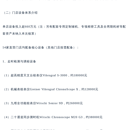
山东省威海市环翠区新威海路89号振华商厦一楼名表维修泰格豪雅售后服务中心（需提前预约）
山东省潍坊市奎文区东风东街泰格豪雅售后服务中心（需提前预约）
（二）门店设备体系介绍
山东省枣庄市滕州市北辛路与善国路交叉口泰格豪雅售后服务中心（需提前预约）
山东省淄博市张店区金晶大道泰格豪雅售后服务中心（需提前预约）
单店设备投入超660万元（注：另有配套专用定制辅机、专项精密工具及全周期耗材等配
套资产未纳入本次核算）
上海市黄浦区南京东路299号宏伊国际广场写字楼8层806室泰格豪雅售后服务中心（需提前预约）
上海市徐汇区虹桥路3号港汇中心2座37层3705室泰格豪雅售后服务中心（需提前预约）
54家直营门店均配备核心设备（其他门店按需配备）：
浙江省杭州市上城区钱江路1366号华润大厦A座5层503-5室泰格豪雅售后服务中心（需提前预约）
浙江省湖州市吴兴区劳动路泰格豪雅售后服务中心（需提前预约）
1、走时检测与调校设备
浙江省嘉兴市南湖区广益路705号嘉兴世界贸易中心A座13层1304室泰格豪雅售后服务中心（需提前预约）
浙江省金华市金东区东市南街777号金华万达广场4号楼22楼2209室泰格豪雅售后服务中心（需提前预约）
（1）超高精度天文台校表仪Vibrograf S-3000，约180000元
浙江省丽水市莲都区解放街泰格豪雅售后服务中心（需提前预约）
（2）机械表校表仪Greiner Vibrograf ChronoScope X，约128000元
浙江省宁波市江北区大闸南路500号来福士广场办公楼20层2009室泰格豪雅售后服务中心（需提前预约）
浙江省衢州市柯城区上街泰格豪雅售后服务中心（需提前预约）
（3）九维全功能校表仪Witschi Senior 9D，约260000元
浙江省绍兴市越城区胜利东路379号世茂天际中心写字楼8层805室泰格豪雅售后服务中心（需提前预约）
浙江省舟山市定海区解放东路泰格豪雅售后服务中心（需提前预约）
（4）二十通道同步测时机Witschi Chronoscope M20 G3，约380000元
澳门特别行政区大堂区议事亭前地（新马路）泰格豪雅售后服务中心（需提前预约）