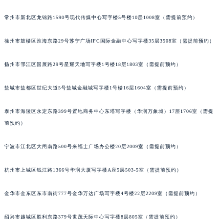
甘肃省兰州市七里河区西津西路16号兰州中心写字楼21层2102室（需提前预约）
重庆市解放碑渝中区民权路28号英利国际金融中心写字楼20层01室（需提前预约）
常州市新北区龙锦路1590号现代传媒中心写字楼5号楼10层1008室（需提前预约）
黑龙江省大庆市萨尔图区会战大街泰格豪雅售后服务中心（需提前预约）
徐州市鼓楼区淮海东路29号苏宁广场IFC国际金融中心写字楼35层3508室（需提前预约）
黑龙江省鹤岗市向阳区红军路泰格豪雅售后服务中心（需提前预约）
黑龙江省黑河市爱辉区中央街泰格豪雅售后服务中心（需提前预约）
扬州市邗江区国展路29号星耀天地写字楼1号楼18层1803室（需提前预约）
黑龙江省鸡西市鸡冠区红军路泰格豪雅售后服务中心（需提前预约）
黑龙江省佳木斯市向阳区长安路泰格豪雅售后服务中心（需提前预约）
盐城市盐都区世纪大道5号盐城金融城写字楼1号楼16层1604室（需提前预约）
黑龙江省牡丹江市东安区太平路泰格豪雅售后服务中心（需提前预约）
泰州市海陵区永定东路399号置地商务中心东塔写字楼（华润万象城）17层1706室（需提
黑龙江省七台河市桃山区大同街泰格豪雅售后服务中心（需提前预约）
前预约）
黑龙江省齐齐哈尔市龙沙区龙华路泰格豪雅售后服务中心（需提前预约）
黑龙江省双鸭山市尖山区新兴大街泰格豪雅售后服务中心（需提前预约）
宁波市江北区大闸南路500号来福士广场办公楼20层2009室（需提前预约）
黑龙江省绥化市北林区新华街与康庄路交叉口泰格豪雅售后服务中心（需提前预约）
黑龙江省伊春市伊美区通河路泰格豪雅售后服务中心（需提前预约）
杭州市上城区钱江路1366号华润大厦写字楼A座5层503-5室（需提前预约）
吉林省白城市洮北区明仁南街泰格豪雅售后服务中心（需提前预约）
金华市金东区东市南街777号金华万达广场写字楼4号楼22层2209室（需提前预约）
吉林省白山市浑江区浑江大街泰格豪雅售后服务中心（需提前预约）
吉林省吉林市船营区河南街泰格豪雅售后服务中心（需提前预约）
绍兴市越城区胜利东路379号世茂天际中心写字楼8层805室（需提前预约）