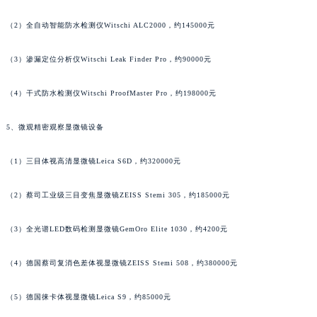
广东省梅州市梅江区金燕大道泰格豪雅售后服务中心（需提前预约）
广东省清远市清城区湖西路泰格豪雅售后服务中心（需提前预约）
（2）全自动智能防水检测仪Witschi ALC2000，约145000元
广东省汕头市龙湖区长平路泰格豪雅售后服务中心（需提前预约）
（3）渗漏定位分析仪Witschi Leak Finder Pro，约90000元
广东省汕尾市城区香洲街道园林社区翠园街泰格豪雅售后服务中心（需提前预约）
广东省韶关市武江区芙蓉新区与老城中心交汇处泰格豪雅售后服务中心（需提前预约）
（4）干式防水检测仪Witschi ProofMaster Pro，约198000元
广东省深圳市罗湖区深南东路5001号华润大厦17层1701室泰格豪雅售后服务中心（需提前预约）
广东省阳江市江城区东风一路泰格豪雅售后服务中心（需提前预约）
5、微观精密观察显微镜设备
广东省云浮市云城区金山路泰格豪雅售后服务中心（需提前预约）
（1）三目体视高清显微镜Leica S6D，约320000元
广东省湛江市赤坎区观海北路泰格豪雅售后服务中心（需提前预约）
广东省肇庆市端州区信安大道与砚都大道交汇处泰格豪雅售后服务中心（需提前预约）
（2）蔡司工业级三目变焦显微镜ZEISS Stemi 305，约185000元
广西壮族自治区百色市右江区中山二路泰格豪雅售后服务中心（需提前预约）
广西壮族自治区北海市海城区北京路泰格豪雅售后服务中心（需提前预约）
（3）全光谱LED数码检测显微镜GemOro Elite 1030，约4200元
广西壮族自治区崇左市江州区石景林街道友谊大道与丽川路交汇处泰格豪雅售后服务中心（需提前预约）
广西壮族自治区防城港市港口区金花茶大道泰格豪雅售后服务中心（需提前预约）
（4）德国蔡司复消色差体视显微镜ZEISS Stemi 508，约380000元
广西壮族自治区贵港市港北区港城街道布山大道与仙衣路交叉口泰格豪雅售后服务中心（需提前预约）
（5）德国徕卡体视显微镜Leica S9，约85000元
广西壮族自治区桂林市秀峰区红岭路泰格豪雅售后服务中心（需提前预约）