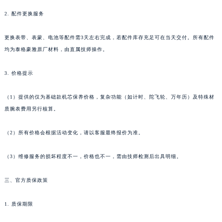
新疆维吾尔自治区可克达拉市幸福路泰格豪雅售后服务中心（需提前预约）
2. 配件更换服务
新疆维吾尔自治区克拉玛依市克拉玛依区友谊路泰格豪雅售后服务中心（需提前预约）
新疆维吾尔自治区库车市库车市文化东路泰格豪雅售后服务中心（需提前预约）
更换表带、表蒙、电池等配件需3天左右完成，若配件库存充足可在当天交付。所有配件
新疆维吾尔自治区库尔勒市库尔勒市人民东路泰格豪雅售后服务中心（需提前预约）
均为泰格豪雅原厂材料，由直属技师操作。
新疆维吾尔自治区奎屯市团结西街泰格豪雅售后服务中心（需提前预约）
新疆维吾尔自治区昆玉市昆泉街泰格豪雅售后服务中心（需提前预约）
3. 价格提示
新疆维吾尔自治区沙湾市三道河子镇世纪大道南路泰格豪雅售后服务中心（需提前预约）
（1）提供的仅为基础款机芯保养价格，复杂功能（如计时、陀飞轮、万年历）及特殊材
新疆维吾尔自治区石河子市北二路泰格豪雅售后服务中心（需提前预约）
质腕表费用另行核算。
新疆维吾尔自治区双河市光明路泰格豪雅售后服务中心（需提前预约）
新疆维吾尔自治区塔城市塔城地区闻琴路泰格豪雅售后服务中心（需提前预约）
（2）所有价格会根据活动变化，请以客服最终报价为准。
新疆维吾尔自治区铁门关市兴疆路泰格豪雅售后服务中心（需提前预约）
新疆维吾尔自治区图木舒克市图木舒克市中兴街泰格豪雅售后服务中心（需提前预约）
（3）维修服务的损坏程度不一，价格也不一，需由技师检测后出具明细。
新疆维吾尔自治区吐鲁番市高昌区文化中路文化中路泰格豪雅售后服务中心（需提前预约）
三、官方质保政策
新疆维吾尔自治区乌苏市乌鲁木齐北路泰格豪雅售后服务中心（需提前预约）
新疆维吾尔自治区五家渠市长征西街泰格豪雅售后服务中心（需提前预约）
1. 质保期限
新疆维吾尔自治区新星市东风路泰格豪雅售后服务中心（需提前预约）