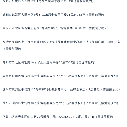
福州市鼓楼区五四路128-1号恒力城写字楼15层03室（需提前预约）
辽宁省铁岭市银州区南马路泰格豪雅售后服务中心（需提前预约）
辽宁省营口市站前区市府路与渤海大街交叉口泰格豪雅售后服务中心（需提前预约）
成都市锦江区人民东路6号SAC东原中心写字楼24层2406B室（需提前预约）
辽宁省沈阳市沈河区中街路137号亨得利名表维修授权店1楼泰格豪雅售后服务中心（需提前预约）
辽宁省沈阳市沈河区中街路83号亨得利名表维修授权店1楼泰格豪雅售后服务中心（需提前预约）
重庆市江北区观音桥步行街2号融恒时代广场写字楼9层902室（需提前预约）
北京市朝阳区建国门外大街甲6号华熙国际中心D座11层1102室泰格豪雅售后服务中心（北京总部）（需提前预约）
北京市东城区东长安街1号王府井东方广场W3座6层602室泰格豪雅售后服务中心（需提前预约）
长沙市芙蓉区定王台街道建湘路393号世茂环球金融中心写字楼（芙蓉广场）10层13室
（需提前预约）
河北省保定市竞秀区朝阳北大街北国先天下泰格豪雅售后服务中心（需提前预约）
内蒙古自治区阿拉善盟市左旗土尔扈特大街泰格豪雅售后服务中心（需提前预约）
郑州市二七区铭功路10号华润大厦写字楼29层2905室（需提前预约）
内蒙古自治区巴彦淖尔市临河区新华街泰格豪雅售后服务中心（需提前预约）
内蒙古自治区包头市青山区幸福路甲3号王府井百货名表维修泰格豪雅售后服务中心（需提前预约）
太原市迎泽区解放路15号亨得利名表服务中心（品牌授权店）3层整层（需提前预约）
内蒙古自治区赤峰市红山区哈达街泰格豪雅售后服务中心（需提前预约）
内蒙古自治区鄂尔多斯市东胜区伊金霍洛街泰格豪雅售后服务中心（需提前预约）
沈阳市沈河区中街路137号亨得利名表服务中心（品牌授权店）1层整层（需提前预约）
内蒙古自治区呼伦贝尔市海拉尔区中央街泰格豪雅售后服务中心（需提前预约）
沈阳市沈河区中街路83号亨得利名表服务中心（品牌授权店）1层整层（需提前预约）
内蒙古自治区通辽市科尔沁区明仁大街泰格豪雅售后服务中心（需提前预约）
内蒙古自治区乌海市海勃湾区人民南路泰格豪雅售后服务中心（需提前预约）
乌鲁木齐市天山区红山路26号时代广场（CCMALL）C座17层17-B（需提前预约）
内蒙古自治区乌兰察布市集宁区恩和大街泰格豪雅售后服务中心（需提前预约）