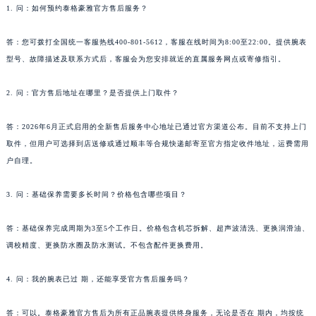
云南省西双版纳傣族自治州景洪市宣慰大道泰格豪雅售后服务中心（需提前预约）
1. 问：如何预约泰格豪雅官方售后服务？
云南省玉溪市红塔区南北大街泰格豪雅售后服务中心（需提前预约）
答：您可拨打全国统一客服热线400-801-5612，客服在线时间为8:00至22:00。提供腕表
云南省昭通市昭阳区青年路泰格豪雅售后服务中心（需提前预约）
型号、故障描述及联系方式后，客服会为您安排就近的直属服务网点或寄修指引。
台湾省台北市万华区中华路泰格豪雅售后服务中心（需提前预约）
台湾省新北市板桥区文化路泰格豪雅售后服务中心（需提前预约）
2. 问：官方售后地址在哪里？是否提供上门取件？
台湾省桃园市中坜区中丰路泰格豪雅售后服务中心（需提前预约）
台湾省台中市西屯区文华路泰格豪雅售后服务中心（需提前预约）
答：2026年6月正式启用的全新售后服务中心地址已通过官方渠道公布。目前不支持上门
台湾省台南市中西区国华街泰格豪雅售后服务中心（需提前预约）
取件，但用户可选择到店送修或通过顺丰等合规快递邮寄至官方指定收件地址，运费需用
户自理。
台湾省高雄市新兴区五福路泰格豪雅售后服务中心（需提前预约）
台湾省基隆市仁爱区仁三路泰格豪雅售后服务中心（需提前预约）
3. 问：基础保养需要多长时间？价格包含哪些项目？
台湾省新竹市东区中正路泰格豪雅售后服务中心（需提前预约）
台湾省嘉义市东区文化路泰格豪雅售后服务中心（需提前预约）
答：基础保养完成周期为3至5个工作日。价格包含机芯拆解、超声波清洗、更换润滑油、
重庆市江北区观音桥步行街2号融恒时代广场9层902室泰格豪雅售后服务中心（需提前预约）
调校精度、更换防水圈及防水测试。不包含配件更换费用。
新疆维吾尔自治区乌鲁木齐市天山区红山路26号时代广场（CCMALL）C座17层17-B泰格豪雅售后服务中心（需提前预约）
4. 问：我的腕表已过 期，还能享受官方售后服务吗？
浙江省温州市鹿城区锦绣路1067号置信广场10层1015室泰格豪雅售后服务中心（需提前预约）
黑龙江省哈尔滨市道里区友谊西路600号富力中心T2座写字楼29层03室室泰格豪雅售后服务中心（需提前预约）
答：可以。泰格豪雅官方售后为所有正品腕表提供终身服务，无论是否在 期内，均按统