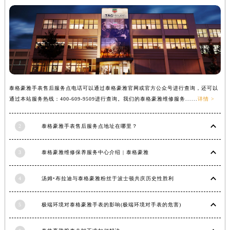
广东省韶关市武江区芙蓉新区与老城中心交汇处泰格豪雅售后服务中心（需提前预约）
广东省深圳市罗湖区深南东路5001号华润大厦17层1701室泰格豪雅售后服务中心（需提前预约）
广东省阳江市江城区东风一路泰格豪雅售后服务中心（需提前预约）
广东省云浮市云城区金山路泰格豪雅售后服务中心（需提前预约）
广东省湛江市赤坎区观海北路泰格豪雅售后服务中心（需提前预约）
广东省肇庆市端州区信安大道与砚都大道交汇处泰格豪雅售后服务中心（需提前预约）
泰格豪雅手表售后服务点电话可以通过泰格豪雅官网或官方公众号进行查询，还可以
广西壮族自治区百色市右江区中山二路泰格豪雅售后服务中心（需提前预约）
通过本站服务热线：400-609-9509进行查询。我们的泰格豪雅维修服务......
详情 >
广西壮族自治区北海市海城区北京路泰格豪雅售后服务中心（需提前预约）
广西壮族自治区崇左市江州区石景林街道友谊大道与丽川路交汇处泰格豪雅售后服务中心（需提前预约）
2
泰格豪雅手表售后服务点地址在哪里？
广西壮族自治区防城港市港口区金花茶大道泰格豪雅售后服务中心（需提前预约）
3
泰格豪雅维修保养服务中心介绍 | 泰格豪雅
广西壮族自治区贵港市港北区港城街道布山大道与仙衣路交叉口泰格豪雅售后服务中心（需提前预约）
广西壮族自治区桂林市秀峰区红岭路泰格豪雅售后服务中心（需提前预约）
4
汤姆•布拉迪与泰格豪雅粉丝于波士顿共庆历史性胜利
广西壮族自治区河池市金城江区金城江街道朝阳路泰格豪雅售后服务中心（需提前预约）
广西壮族自治区贺州市八步区城东街道灵峰南路泰格豪雅售后服务中心（需提前预约）
5
极端环境对泰格豪雅手表的影响(极端环境对手表的危害)
广西壮族自治区来宾市兴宾区桂中大道泰格豪雅售后服务中心（需提前预约）
广西壮族自治区柳州市城中区中山中路泰格豪雅售后服务中心（需提前预约）