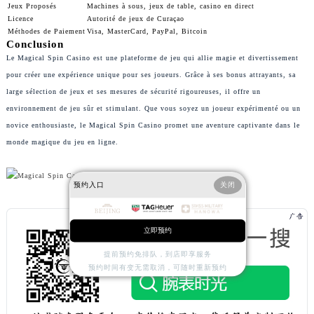
Jeux Proposés
Machines à sous, jeux de table, casino en direct
安徽省淮北市相山区淮海路泰格豪雅售后服务中心（需提前预约）
Licence
Autorité de jeux de Curaçao
Méthodes de Paiement
Visa, MasterCard, PayPal, Bitcoin
安徽省淮南市田家庵区国庆中路泰格豪雅售后服务中心（需提前预约）
Conclusion
安徽省黄山市屯溪区黄山西路泰格豪雅售后服务中心（需提前预约）
Le Magical Spin Casino est une plateforme de jeu qui allie magie et divertissement
安徽省六安市金安区解放中路泰格豪雅售后服务中心（需提前预约）
pour créer une expérience unique pour ses joueurs. Grâce à ses bonus attrayants, sa
large sélection de jeux et ses mesures de sécurité rigoureuses, il offre un
安徽省马鞍山市雨山区湖南西路泰格豪雅售后服务中心（需提前预约）
environnement de jeu sûr et stimulant. Que vous soyez un joueur expérimenté ou un
安徽省宿州市埇桥区人民中路泰格豪雅售后服务中心（需提前预约）
novice enthousiaste, le Magical Spin Casino promet une aventure captivante dans le
安徽省铜陵市铜官区石城大道泰格豪雅售后服务中心（需提前预约）
monde magique du jeu en ligne.
安徽省芜湖市镜湖区中山路步行街泰格豪雅售后服务中心（需提前预约）
安徽省宣城市宣州区叠嶂西路泰格豪雅售后服务中心（需提前预约）
预约入口
关闭
福建省龙岩市新罗区九一南路泰格豪雅售后服务中心（需提前预约）
福建省南平市建阳区人民西路泰格豪雅售后服务中心（需提前预约）
福建省宁德市蕉城区天湖东路泰格豪雅售后服务中心（需提前预约）
立即预约
福建省莆田市城厢区霞林街道荔华东大道泰格豪雅售后服务中心（需提前预约）
提前预约免排队，到店即享服务
预约时间有变无需取消，可随时重新预约
福建省三明市三元区东乾二路泰格豪雅售后服务中心（需提前预约）
福建省漳州市龙文区步港路泰格豪雅售后服务中心（需提前预约）
江苏省常州市新北区龙锦路1590号现代传媒中心5号楼10层1008室泰格豪雅售后服务中心（需提前预约）