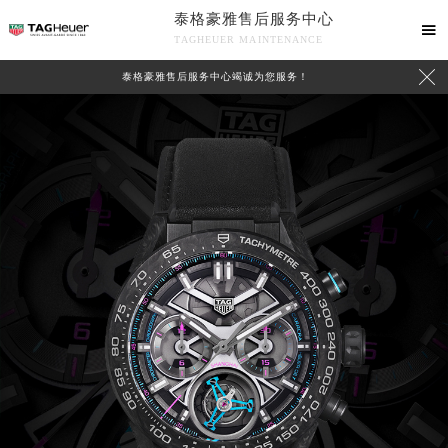
泰格豪雅售后服务中心

TAGHEUER MAINTENANCE

泰格豪雅售后服务中心竭诚为您服务！
中心介绍
联系我们