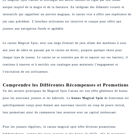
郑州市二七区铭功路10号华润大厦写字楼29层2905室（需提前预约）
unique inspiré de la magie et de la fantaisie. En intégrant des éléments visuels et
太原市迎泽区解放路15号亨得利名表服务中心（品牌授权店）3层整层（需提前预约）
interactifs qui rappellent un univers magique, le casino vise à offrir une expérience de
jeu sans précédent. L’interface utilisateur est intuitive et conçue pour offrir aux
沈阳市沈河区中街路137号亨得利名表服务中心（品牌授权店）1层整层（需提前预约）
joueurs une navigation fluide et agréable.
沈阳市沈河区中街路83号亨得利名表服务中心（品牌授权店）1层整层（需提前预约）
乌鲁木齐市天山区红山路26号时代广场（CCMALL）C座17层17-B（需提前预约）
Le casino Magical Spin, avec son large éventail de jeux allant des machines à sous
温州市鹿城区锦绣路1067号置信广场10层1015室（需提前预约）
aux jeux de table en passant par le casino en direct, propose quelque chose pour
哈尔滨市道里区友谊西路600号富力中心T2座写字楼29层03室（需提前预约）
chaque type de joueur. Le casino ne se contente pas de se reposer sur ses lauriers; il
大连市中山区人民路15号国际金融大厦7层G室（需提前预约）
continue à innover et à enrichir son catalogue pour maintenir l’engagement et
l’excitation de ses utilisateurs.
佛山市禅城区季华五路57号万科金融中心C座12层1205室（需提前预约）
东莞市东城街道鸿福东路1号民盈国贸中心T1写字楼9层907室（需提前预约）
Comprendre les Différentes Récompenses et Promotions
无锡市梁溪区人民中路139号恒隆广场写字楼1座11层1104室（需提前预约）
Un des attraits principaux du Magical Spin Casino est son offre généreuse de bonus
南通市崇川区工农路57号圆融广场写字楼16层1603室（需提前预约）
pour les nouveaux joueurs et les habitués. Le
bonus Magical Spin
de bienvenue est
spécifiquement conçu pour donner aux nouveaux inscrits un coup de pouce initial,
苏州市苏州工业园区星港街199号苏州中心办公楼C座22层08室（需提前预约）
leur permettant ainsi de commencer leur aventure avec un capital intéressant.
武汉市江汉区解放大道686号世界贸易大厦38层09室（需提前预约）
南宁市青秀区金湖路59号地王大厦12楼1224室（需提前预约）
Pour les joueurs réguliers, le casino magical spin offre diverses promotions
合肥市蜀山区潜山路111号万象城华润大厦B座12楼03室（需提前预约）
hebdomadaires, comme des tours gratuits et des bonus de dépôt, afin de maintenir