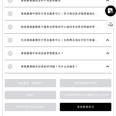
6
泰格豪雅腕表走时不准如何解决
广西壮族自治区钦州市钦南区金海湾东大街泰格豪雅售后服务中心（需提前预约）

广西壮族自治区梧州市万秀区龙湖镇高旺路泰格豪雅售后服务中心（需提前预约）
7
泰格豪雅中国官方售后服务中心｜官方电话及详细维修地址权威信息公告（2026年7月最新）
广西壮族自治区玉林市玉州区金玉路泰格豪雅售后服务中心（需提前预约）

海南省儋州市儋州市那大镇兰洋北路泰格豪雅售后服务中心（需提前预约）
8
南昌泰格豪雅客户服务总部电话中心提供专业售后维修保养服务权威公示（2026年7月最新）
海南省东方市八所镇解放西路泰格豪雅售后服务中心（需提前预约）
9
北京泰格豪雅官方售后服务中心｜全部网点地址与官方客服电话权威信息公告（2026年7月最新）
海南省琼海市嘉积镇东风路泰格豪雅售后服务中心（需提前预约）
海南省三沙市西沙区西沙群岛永兴岛北京路泰格豪雅售后服务中心（需提前预约）
10
泰格豪雅手表清洗保养需要多久？
海南省三亚市吉阳区迎宾路泰格豪雅售后服务中心（需提前预约）
海南省万宁市万城镇解放路泰格豪雅售后服务中心（需提前预约）
11
泰格豪雅磁化后该如何消磁？为什么会磁化？
海南省文昌市文城镇教育东路泰格豪雅售后服务中心（需提前预约）
海南省五指山市通什镇三月三大道泰格豪雅售后服务中心（需提前预约）
泰格豪雅，更换表带
泰格豪雅表带磨损
香港特别行政区尖沙咀区油尖旺区广东道泰格豪雅售后服务中心（需提前预约）
香港特别行政区金钟区中西区金钟道泰格豪雅售后服务中心（需提前预约）
法穆兰
广州泰格豪雅手表维修服务中心的地址
香港特别行政区九龙区油尖旺区弥敦道泰格豪雅售后服务中心（需提前预约）
香港特别行政区铜锣湾区湾仔区轩尼诗道泰格豪雅售后服务中心（需提前预约）
泰格豪雅手表走时变快
泰格豪雅售后
河南省安阳市文峰区解放大道泰格豪雅售后服务中心（需提前预约）