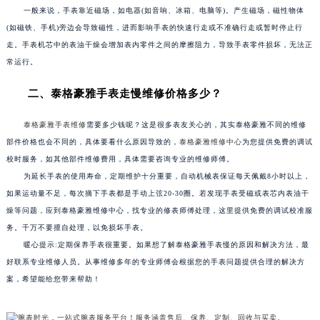
一般来说，手表靠近磁场，如电器(如音响、冰箱、电脑等)。产生磁场，磁性物体
苏州市苏州工业园区星港街199号苏州中心办公楼C座22层08室（需提前预约）
(如磁铁、手机)旁边会导致磁性，进而影响手表的快速行走或不准确行走或暂时停止行
武汉市江汉区解放大道686号世界贸易大厦38层09室（需提前预约）
走。手表机芯中的表油干燥会增加表内零件之间的摩擦阻力，导致手表零件损坏，无法正
南宁市青秀区金湖路59号地王大厦12楼1224室（需提前预约）
常运行。
合肥市蜀山区潜山路111号万象城华润大厦B座12楼03室（需提前预约）
二、泰格豪雅手表走慢维修价格多少？
泉州市丰泽区宝洲路729号浦西万达中心写字楼A座7楼709室（需提前预约）
青岛市南区山东路6号华润大厦B座22层04室（需提前预约）
泰格豪雅手表维修
需要多少钱呢？这是很多表友关心的，其实泰格豪雅不同的维修
烟台市芝罘区胜利路139号万达金融中心A座907室（需提前预约）
部件价格也会不同的，具体要看什么原因导致的，
泰格豪雅维修中心
为您提供免费的调试
长春市朝阳区西安大路727号中银大厦A座(旺进大厦)18层09室（需提前预约）
校时服务，如其他部件维修费用，具体需要咨询专业的维修师傅。
贵阳市南明区都司高架桥路33号亨特国际金融中心14楼14D（需提前预约）
为延长手表的使用寿命，定期维护十分重要，自动机械表保证每天佩戴8小时以上，
昆明市盘龙区北京路928号同德昆明广场写字楼10层06室（需提前预约）
如果运动量不足，每次摘下手表都是手动上弦20-30圈。若发现手表受磁或表芯内表油干
燥等问题，应到泰格豪雅维修中心，找专业的修表师傅处理，这里提供免费的调试校准服
石家庄市长安区中山东路39号勒泰中心写字楼B座13层07室（需提前预约）
务。千万不要擅自处理，以免损坏手表。
西安市碑林区南关正街88号华侨城长安国际中心E座6楼10室（需提前预约）
暖心提示:定期保养手表很重要。如果想了解泰格豪雅手表慢的原因和解决方法，最
海口市龙华区金贸东路5号海口华润大厦B座17层1707室（需提前预约）
好联系专业维修人员。从事维修多年的专业师傅会根据您的手表问题提供合理的解决方
唐山市路南区新华东道100号万达广场写字楼A座10层1002室（需提前预约）
案，希望能给您带来帮助！
台州市椒江区东海大道1800号腾达中心东1幢20楼2002室（需提前预约）
内蒙古自治区呼和浩特市玉泉区大学西街70号华润万象城写字楼（鄂尔多斯大厦）23层2326室（需提前预约）