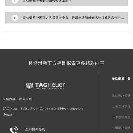
7
泰格豪雅手表表带如何修复划痕？
山东省威海市环翠区新威海路89号振华商厦一楼名表维修泰格豪雅售后服务中心（需提前预约）
山东省潍坊市奎文区东风东街泰格豪雅售后服务中心（需提前预约）
8
泰格豪雅中国官方售后服务中心｜最新电话和维修地址权威信息公告（2026年7月更新）
山东省枣庄市滕州市北辛路与善国路交叉口泰格豪雅售后服务中心（需提前预约）
山东省淄博市张店区金晶大道泰格豪雅售后服务中心（需提前预约）
上海市黄浦区南京东路299号宏伊国际广场写字楼8层806室泰格豪雅售后服务中心（需提前预约）
上海市徐汇区虹桥路3号港汇中心2座37层3705室泰格豪雅售后服务中心（需提前预约）
浙江省杭州市上城区钱江路1366号华润大厦A座5层503-5室泰格豪雅售后服务中心（需提前预约）
轻轻滑动下方栏目探索更多精彩内容
浙江省湖州市吴兴区劳动路泰格豪雅售后服务中心（需提前预约）
浙江省嘉兴市南湖区广益路705号嘉兴世界贸易中心A座13层1304室泰格豪雅售后服务中心（需提前预约）
泰格豪雅中国
浙江省金华市金东区东市南街777号金华万达广场4号楼22楼2209室泰格豪雅售后服务中心（需提前预约）
浙江省丽水市莲都区解放街泰格豪雅售后服务中心（需提前预约）
北京泰格豪雅
浙江省宁波市江北区大闸南路500号来福士广场办公楼20层2009室泰格豪雅售后服务中心（需提前预约）
无惧挑战，成就自我。
浙江省衢州市柯城区上街泰格豪雅售后服务中心（需提前预约）
上海泰格豪雅
TAG Heuer. Swiss Avant-Garde since 1860. ( corporate
浙江省绍兴市越城区胜利东路379号世茂天际中心写字楼8层805室泰格豪雅售后服务中心（需提前预约）
slogan )
天津泰格豪雅
浙江省舟山市定海区解放东路泰格豪雅售后服务中心（需提前预约）
广州泰格豪雅

总部服务热线
澳门特别行政区大堂区议事亭前地（新马路）泰格豪雅售后服务中心（需提前预约）