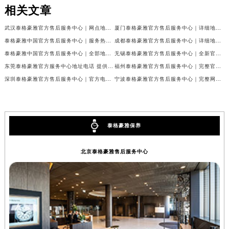
相关文章
辽宁省铁岭市银州区南马路泰格豪雅售后服务中心（需提前预约）
辽宁省营口市站前区市府路与渤海大街交叉口泰格豪雅售后服务中心（需提前预约）
武汉泰格豪雅官方售后服务中心｜网点地址与售后电话权威信息公告（2026年7月最新）
厦门泰格豪雅官方售后服务中心｜详细地址与24小时客服热线权威信息公告（2026年7月最新）
辽宁省沈阳市沈河区中街路137号亨得利名表维修授权店1楼泰格豪雅售后服务中心（需提前预约）
泰格豪雅中国官方售后服务中心｜服务热线及详细地址权威信息通告（2026年7月更新）
成都泰格豪雅官方售后服务中心｜详细地址与客服电话权威信息公告（2026年7月最新）
辽宁省沈阳市沈河区中街路83号亨得利名表维修授权店1楼泰格豪雅售后服务中心（需提前预约）
泰格豪雅中国官方售后服务中心｜全部地址与售后服务电话权威信息公示（2026年7月最新）
无锡泰格豪雅官方售后服务中心｜全新官方服务电话与地址权威信息公告（2026年7月最新）
东莞泰格豪雅官方服务中心地址电话 提供专业腕表保养服务权威公示（2026年7月最新）
福州泰格豪雅官方售后服务中心｜完整官方热线和详细地址权威信息公告（2026年7月最新）
北京市朝阳区建国门外大街甲6号华熙国际中心D座11层1102室泰格豪雅售后服务中心（北京总部）（需提前预约）
深圳泰格豪雅官方售后服务中心｜官方电话和维修地址权威信息公告（2026年7月最新）
宁波泰格豪雅官方售后服务中心｜完整网点地址与售后热线权威信息公告（2026年7月最新）
北京市东城区东长安街1号王府井东方广场W3座6层602室泰格豪雅售后服务中心（需提前预约）
河北省保定市竞秀区朝阳北大街北国先天下泰格豪雅售后服务中心（需提前预约）
内蒙古自治区阿拉善盟市左旗土尔扈特大街泰格豪雅售后服务中心（需提前预约）
内蒙古自治区巴彦淖尔市临河区新华街泰格豪雅售后服务中心（需提前预约）
泰格豪雅保养
内蒙古自治区包头市青山区幸福路甲3号王府井百货名表维修泰格豪雅售后服务中心（需提前预约）
北京泰格豪雅售后服务中心
内蒙古自治区赤峰市红山区哈达街泰格豪雅售后服务中心（需提前预约）
内蒙古自治区鄂尔多斯市东胜区伊金霍洛街泰格豪雅售后服务中心（需提前预约）
内蒙古自治区呼伦贝尔市海拉尔区中央街泰格豪雅售后服务中心（需提前预约）
内蒙古自治区通辽市科尔沁区明仁大街泰格豪雅售后服务中心（需提前预约）
内蒙古自治区乌海市海勃湾区人民南路泰格豪雅售后服务中心（需提前预约）
内蒙古自治区乌兰察布市集宁区恩和大街泰格豪雅售后服务中心（需提前预约）