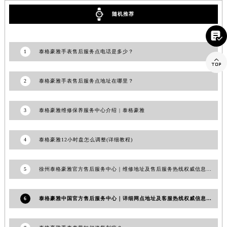
江西省景德镇市珠山区珠山中路泰格豪雅售后服务中心（需提前预约）
随机推荐
江西省九江市浔阳区浔阳路泰格豪雅售后服务中心（需提前预约）

江西省南昌市红谷滩新区红谷中大道998号绿地双子塔（中央广场）A1座办公楼14层1407室泰格豪雅售后服务中心（需提前预约）
1
泰格豪雅手表售后服务点电话是多少？
江西省萍乡市安源区萍安北大道与康庄路交叉口泰格豪雅售后服务中心（需提前预约）

江西省上饶市信州区滨江西路泰格豪雅售后服务中心（需提前预约）
江西省新余市渝水区北湖西路泰格豪雅售后服务中心（需提前预约）
2
泰格豪雅手表售后服务点地址在哪里？
江西省宜春市袁州区中山中路泰格豪雅售后服务中心（需提前预约）
江西省鹰潭市月湖区胜利东路泰格豪雅售后服务中心（需提前预约）
3
泰格豪雅维修保养服务中心介绍 | 泰格豪雅
山东省德州市德城区东风中路泰格豪雅售后服务中心（需提前预约）
山东省东营市东营区济南路泰格豪雅售后服务中心（需提前预约）
4
泰格豪雅12小时盘怎么调整(详细教程)
山东省济南市历下区经十路11111号华润中心写字楼（万象城）15层1508室泰格豪雅售后服务中心（需提前预约）
山东省济宁市任城区太白楼路泰格豪雅售后服务中心（需提前预约）
5
徐州泰格豪雅官方售后服务中心｜维修地址及售后服务热线权威信息公告（2026年7月最新）
山东省莱芜市文化南路8号银座商城名表维修一楼名表维修泰格豪雅售后服务中心（需提前预约）
山东省临沂市兰山区解放路泰格豪雅售后服务中心（需提前预约）
6
泰格豪雅中国官方售后服务中心｜详细网点地址及客服热线权威信息通知（2026年7月更新）
山东省日照市东港区烟台路泰格豪雅售后服务中心（需提前预约）
山东省泰安市泰山区财源街道泰山大街泰格豪雅售后服务中心（需提前预约）