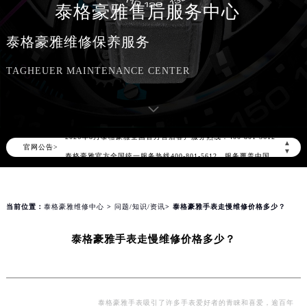
泰格豪雅售后服务中心
泰格豪雅维修保养服务
TAGHEUER MAINTENANCE CENTER
2026年8月泰格豪雅中国区售后服务网络优化升级公告
2026年8月泰格豪雅全国官方售后客户服务热线：400-801-5612
▲
官网公告>
泰格豪雅官方全国统一服务热线400-801-5612，服务覆盖中国大陆、香港、澳门、台湾全部区域（非大陆需加拨“+86”）
▼
2026年8月泰格豪雅售后服务中心最新网点地址：
北京市朝阳区建国门外大街甲6号华熙国际中心写字楼D座11层1102室（北京总部）（需提前预约）
北京市东城区东长安街1号东方广场写字楼W3座6层602室（需提前预约）
当前位置：
泰格豪雅维修中心
>
问题/知识/资讯
> 泰格豪雅手表走慢维修价格多少？
天津市和平区赤峰道136号天津国际金融中心写字楼26层2603室（需提前预约）
泰格豪雅手表走慢维修价格多少？
上海市徐汇区虹桥路3号港汇中心写字楼2座37层3705室（需提前预约）
上海市黄浦区南京东路299号宏伊国际广场写字楼8层806室（需提前预约）
南京市秦淮区中山南路1号（新街口）南京中心写字楼22层C1-1室（需提前预约）
常州市新北区龙锦路1590号现代传媒中心写字楼5号楼10层1008室（需提前预约）
泰格豪雅手表吸引了许多手表爱好者的青睐和喜爱，逾百年