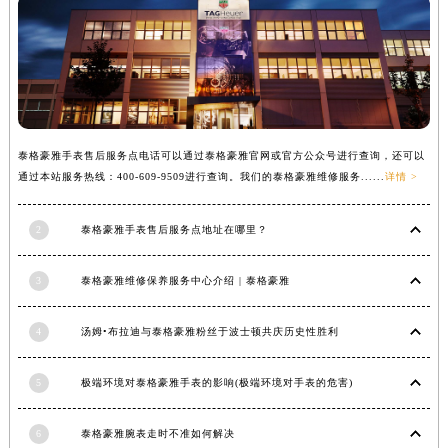
安徽省亳州市谯城区魏武大道泰格豪雅售后服务中心（需提前预约）
安徽省池州市贵池区长江路泰格豪雅售后服务中心（需提前预约）
安徽省滁州市琅琊区南谯北路泰格豪雅售后服务中心（需提前预约）
安徽省阜阳市颍州区颍州北路泰格豪雅售后服务中心（需提前预约）
安徽省淮北市相山区淮海路泰格豪雅售后服务中心（需提前预约）
泰格豪雅手表售后服务点电话可以通过泰格豪雅官网或官方公众号进行查询，还可以
安徽省淮南市田家庵区国庆中路泰格豪雅售后服务中心（需提前预约）
通过本站服务热线：400-609-9509进行查询。我们的泰格豪雅维修服务......
详情 >
安徽省黄山市屯溪区黄山西路泰格豪雅售后服务中心（需提前预约）
安徽省六安市金安区解放中路泰格豪雅售后服务中心（需提前预约）
2
泰格豪雅手表售后服务点地址在哪里？
安徽省马鞍山市雨山区湖南西路泰格豪雅售后服务中心（需提前预约）
安徽省宿州市埇桥区人民中路泰格豪雅售后服务中心（需提前预约）
3
泰格豪雅维修保养服务中心介绍 | 泰格豪雅
安徽省铜陵市铜官区石城大道泰格豪雅售后服务中心（需提前预约）
安徽省芜湖市镜湖区中山路步行街泰格豪雅售后服务中心（需提前预约）
4
汤姆•布拉迪与泰格豪雅粉丝于波士顿共庆历史性胜利
安徽省宣城市宣州区叠嶂西路泰格豪雅售后服务中心（需提前预约）
5
极端环境对泰格豪雅手表的影响(极端环境对手表的危害)
福建省龙岩市新罗区九一南路泰格豪雅售后服务中心（需提前预约）
福建省南平市建阳区人民西路泰格豪雅售后服务中心（需提前预约）
6
泰格豪雅腕表走时不准如何解决
福建省宁德市蕉城区天湖东路泰格豪雅售后服务中心（需提前预约）