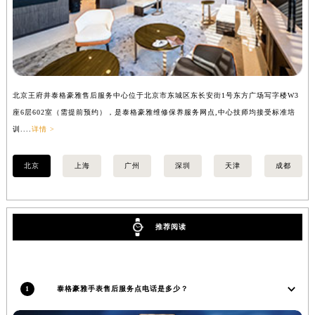
内蒙古自治区锡林郭勒盟市锡林浩特市光明街与额尔敦路交叉口泰格豪雅售后服务中心（需提前预约）
内蒙古自治区兴安盟市乌兰浩特市兴安大街泰格豪雅售后服务中心（需提前预约）
山西省大同市平城区迎宾街泰格豪雅售后服务中心（需提前预约）
山西省晋城市城区黄华街泰格豪雅售后服务中心（需提前预约）
山西省晋中市榆次区顺城街泰格豪雅售后服务中心（需提前预约）
北京王府井泰格豪雅售后服务中心位于北京市东城区东长安街1号东方广场写字楼W3
上
山西省临汾市尧都区解放路泰格豪雅售后服务中心（需提前预约）
座6层602室（需提前预约），是泰格豪雅维修保养服务网点,中心技师均接受标准培
室
训....
详情 >
>
山西省吕梁市离石区永宁中路与建设街交叉口泰格豪雅售后服务中心（需提前预约）
山西省朔州市朔城区怡西路与鄯阳西街交汇处泰格豪雅售后服务中心（需提前预约）
北京
上海
广州
深圳
天津
成都
山西省忻州市忻府区和平东街与七一南路交叉口泰格豪雅售后服务中心（需提前预约）
山西省阳泉市郊区平阳东街与新城大道交叉口泰格豪雅售后服务中心（需提前预约）
山西省运城市盐湖区河东街泰格豪雅售后服务中心（需提前预约）
推荐阅读
山西省长治市潞州区英雄中路泰格豪雅售后服务中心（需提前预约）
山西省太原市迎泽区迎泽街道解放路15号亨得利名表维修授权店3楼泰格豪雅售后服务中心（需提前预约）
天津市和平区赤峰道136号天津国际金融中心26层2603室泰格豪雅售后服务中心（需提前预约）
安徽省安庆市迎江区人民路泰格豪雅售后服务中心（需提前预约）
1
泰格豪雅手表售后服务点电话是多少？
安徽省蚌埠市蚌山区淮河路泰格豪雅售后服务中心（需提前预约）