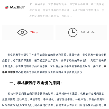
来，泰格豪雅一直信奉精品哲学，遵守重质不重量、细工慢活的
徐州市鼓楼区淮海东路29号苏宁广场IFC国际金融中心写字楼35层3508室（需提前预约）
生产原则。传承了经典的手表设计，见证了制表技术的进步。手
扬州市邗江区国展路29号星耀天地写字楼1号楼18层1803室（需提前预约）
表的定期维护的不容忽视，可以有…
盐城市盐都区世纪大道5号盐城金融城写字楼1号楼16层1604室（需提前预约）
泰州市海陵区永定东路399号置地商务中心东塔写字楼（华润万象城）17层1706室（需提前预约）

宁波市江北区大闸南路500号来福士广场办公楼20层2009室（需提前预约）
718 次
2021-11-04
杭州市上城区钱江路1366号华润大厦写字楼A座5层503-5室（需提前预约）
金华市金东区东市南街777号金华万达广场写字楼4号楼22层2209室（需提前预约）
绍兴市越城区胜利东路379号世茂天际中心写字楼8层805室（需提前预约）
泰格豪雅手表吸引了许多手表爱好者的青睐和喜爱，逾百年来，泰格豪雅一直信奉精
嘉兴市南湖区广益路705号嘉兴世界贸易中心写字楼A座13层1304室（需提前预约）
品哲学，遵守重质不重量、细工慢活的生产原则。传承了经典的手表设计，见证了制表技
南昌市红谷滩新区红谷中大道998号绿地双子塔（中央广场）A1座办公楼14层07室（需提前预约）
术的进步。手表的定期维护的不容忽视，可以有效保证手表的准确行走时间。接下来，
泰
格豪雅维修
中心
将简要分享机械表缓慢行走的原因及维修价格是多少。
济南市历下区经十路11111号华润中心写字楼（万象城）15层1508室（需提前预约）
广州市天河区天河路230号万菱汇国际中心写字楼A塔7层704室（需提前预约）
一、泰格豪雅手表走慢的原因：
广州市越秀区环市东路371-375号世界贸易中心大厦南塔写字楼15层07室（需提前预约）
深圳市罗湖区深南东路5001号华润大厦写字楼17层1701室（需提前预约）
行走时间的问题会受到很多因素的影响，定期维护非常重要。机械表行走时间慢的
主要原因是:活动不足，动能不足；手表磁化；机芯油泥干燥。一般来说，手表的日期和
惠州市惠城区江北文昌一路7号华贸大厦写字楼1座30层05室（需提前预约）
时间在夜间9点至凌晨3点之间不要进行调整，容易造成手表内部日历传动轮系的问题，所
厦门市思明区湖滨东路95号华润大厦写字楼B座11层1104室（需提前预约）