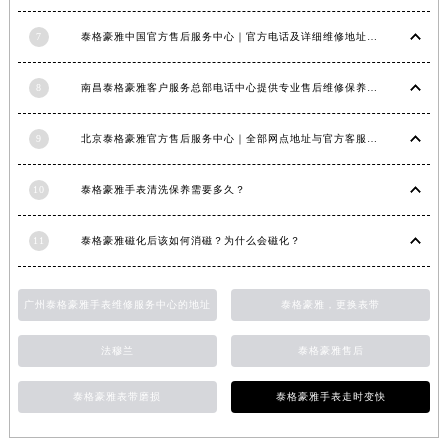
福建省莆田市城厢区霞林街道荔华东大道泰格豪雅售后服务中心（需提前预约）
7
泰格豪雅中国官方售后服务中心｜官方电话及详细维修地址权威信息公告（2026年7月最新）
福建省三明市三元区东乾二路泰格豪雅售后服务中心（需提前预约）
福建省漳州市龙文区步港路泰格豪雅售后服务中心（需提前预约）
8
南昌泰格豪雅客户服务总部电话中心提供专业售后维修保养服务权威公示（2026年7月最新）
江苏省常州市新北区龙锦路1590号现代传媒中心5号楼10层1008室泰格豪雅售后服务中心（需提前预约）
江苏省淮安市清江浦区淮海北路泰格豪雅售后服务中心（需提前预约）
9
北京泰格豪雅官方售后服务中心｜全部网点地址与官方客服电话权威信息公告（2026年7月最新）
江苏省连云港市海州区通灌北路泰格豪雅售后服务中心（需提前预约）
江苏省南京市秦淮区中山南路1号南京中心22层22-C1-C3室泰格豪雅售后服务中心（需提前预约）
10
泰格豪雅手表清洗保养需要多久？
江苏省宿迁市宿城区西湖路泰格豪雅售后服务中心（需提前预约）
11
泰格豪雅磁化后该如何消磁？为什么会磁化？
江苏省泰州市海陵区永定东路399号置地商务中心东塔（华润万象城）17层1706室泰格豪雅售后服务中心（需提前预约）
江苏省徐州市鼓楼区淮海东路29号苏宁广场IFC国际金融中心35层3508室泰格豪雅售后服务中心（需提前预约）
江苏省盐城市盐都区世纪大道5号盐城金融城写字楼1号楼16层1604室泰格豪雅售后服务中心（需提前预约）
广州泰格豪雅手表维修服务中心的地址
泰格豪雅，更换表带
江苏省扬州市邗江区国展路29号星耀天地写字楼1号楼18层1803室泰格豪雅售后服务中心（需提前预约）
法穆兰
泰格豪雅售后
江苏省镇江市京口区中山东路泰格豪雅售后服务中心（需提前预约）
江西省抚州市临川区赣东大道泰格豪雅售后服务中心（需提前预约）
泰格豪雅表带磨损
泰格豪雅手表走时变快
江西省赣州市章贡区文清路泰格豪雅售后服务中心（需提前预约）
江西省吉安市吉州区井冈山大道泰格豪雅售后服务中心（需提前预约）