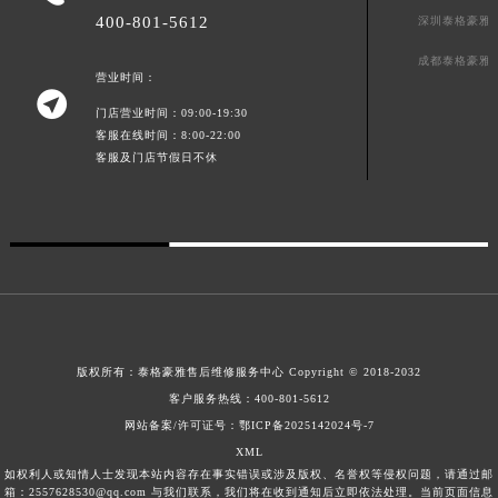
400-801-5612
深圳泰格豪雅
澳门特别行政区风顺堂区南湾大马路泰格豪雅售后服务中心（需提前预约）
澳门特别行政区花地玛堂区关闸广场泰格豪雅售后服务中心（需提前预约）
成都泰格豪雅
营业时间：
澳门特别行政区花王堂区大三巴商圈泰格豪雅售后服务中心（需提前预约）

门店营业时间：09:00-19:30
澳门特别行政区嘉模堂区官也街泰格豪雅售后服务中心（需提前预约）
客服在线时间：8:00-22:00
澳门省路氹城市金光大道泰格豪雅售后服务中心（需提前预约）
客服及门店节假日不休
澳门特别行政区望德堂区塔石广场泰格豪雅售后服务中心（需提前预约）
福建省福州市鼓楼区五四路128-1号恒力城写字楼15层03室泰格豪雅售后服务中心（需提前预约）
福建省厦门市思明区湖滨东路95号万象城华润大厦B座11层1104室泰格豪雅售后服务中心（需提前预约）
广东省潮州市潮安区新风路与潮汕路交汇处泰格豪雅售后服务中心（需提前预约）
广东省广州市天河区天河路230号万菱汇国际中心A塔7层704室泰格豪雅售后服务中心（需提前预约）
广东省广州市越秀区环市东路371-375号世界贸易中心大厦南塔15层1507室泰格豪雅售后服务中心（需提前预约）
广东省河源市源城区越王大道泰格豪雅售后服务中心（需提前预约）
版权所有：
泰格豪雅售后维修服务中心 Copyright © 2018-2032
广东省惠州市惠城区江北文昌一路7号华贸大厦1座30层3005室泰格豪雅售后服务中心（需提前预约）
客户服务热线：
400-801-5612
网站备案/许可证号：鄂ICP备2025142024号-7
广东省江门市蓬江区广场西路泰格豪雅售后服务中心（需提前预约）
XML
广东省揭阳市榕城进贤门步行街泰格豪雅售后服务中心（需提前预约）
如权利人或知情人士发现本站内容存在事实错误或涉及版权、名誉权等侵权问题，请通过邮
广东省茂名市电白区水东街道迎宾大道泰格豪雅售后服务中心（需提前预约）
箱：2557628530@qq.com 与我们联系，我们将在收到通知后立即依法处理。当前页面信息