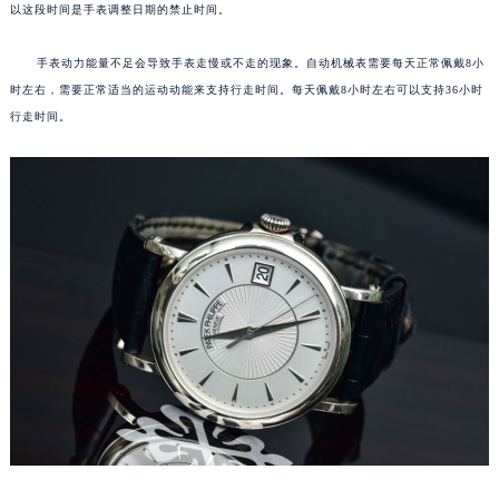
以这段时间是手表调整日期的禁止时间。
福州市鼓楼区五四路128-1号恒力城写字楼15层03室（需提前预约）
成都市锦江区人民东路6号SAC东原中心写字楼24层2406B室（需提前预约）
手表动力能量不足会导致手表走慢或不走的现象。自动机械表需要每天正常佩戴8小
重庆市江北区观音桥步行街2号融恒时代广场写字楼9层902室（需提前预约）
时左右，需要正常适当的运动动能来支持行走时间。每天佩戴8小时左右可以支持36小时
长沙市芙蓉区定王台街道建湘路393号世茂环球金融中心写字楼（芙蓉广场）10层13室（需提前预约）
行走时间。
郑州市二七区铭功路10号华润大厦写字楼29层2905室（需提前预约）
太原市迎泽区解放路15号亨得利名表服务中心（品牌授权店）3层整层（需提前预约）
沈阳市沈河区中街路137号亨得利名表服务中心（品牌授权店）1层整层（需提前预约）
沈阳市沈河区中街路83号亨得利名表服务中心（品牌授权店）1层整层（需提前预约）
乌鲁木齐市天山区红山路26号时代广场（CCMALL）C座17层17-B（需提前预约）
温州市鹿城区锦绣路1067号置信广场10层1015室（需提前预约）
哈尔滨市道里区友谊西路600号富力中心T2座写字楼29层03室（需提前预约）
大连市中山区人民路15号国际金融大厦7层G室（需提前预约）
佛山市禅城区季华五路57号万科金融中心C座12层1205室（需提前预约）
东莞市东城街道鸿福东路1号民盈国贸中心T1写字楼9层907室（需提前预约）
无锡市梁溪区人民中路139号恒隆广场写字楼1座11层1104室（需提前预约）
南通市崇川区工农路57号圆融广场写字楼16层1603室（需提前预约）