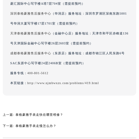
菱汇国际中心写字楼A塔7层704室（需提前预约）
吉林省辽源市龙山区人民大街泰格豪雅售后服务中心（需提前预约）
深圳泰格豪雅售后服务中心
（华润店）服务地址：深圳市罗湖区深南东路5001
吉林省梅河口市新华街道梅河大街泰格豪雅售后服务中心（需提前预约）
吉林省四平市铁东区紫气大路与南九经街交汇处泰格豪雅售后服务中心（需提前预约）
号华润大厦写字楼17层1701室（需提前预约）
吉林省松原市宁江区五环大街泰格豪雅售后服务中心（需提前预约）
天津泰格豪雅售后服务中心
（金融中心店）服务地址：天津市和平区赤峰道136
吉林省通化市东昌区环通乡江南大街泰格豪雅售后服务中心（需提前预约）
号天津国际金融中心写字楼26层2603室（需提前预约）
吉林省延边市延吉市解放路泰格豪雅售后服务中心（需提前预约）
成都泰格豪雅售后服务中心
（东原店）服务地址：成都市锦江区人民东路6号
辽宁省鞍山市铁东区站前街泰格豪雅售后服务中心（需提前预约）
SAC东原中心写字楼24层2406B室（需提前预约）
辽宁省本溪市平山区胜利路泰格豪雅售后服务中心（需提前预约）
服务专线：
400-801-5612
辽宁省朝阳市双塔区新华路泰格豪雅售后服务中心（需提前预约）
本页链接：
http://www.njmbwxzx.com/problems/419.html
辽宁省丹东市振兴区七经街泰格豪雅售后服务中心（需提前预约）
辽宁省抚顺市新抚区东一路泰格豪雅售后服务中心（需提前预约）
辽宁省阜新市海州区解放大街泰格豪雅售后服务中心（需提前预约）
辽宁省葫芦岛市连山区中央路泰格豪雅售后服务中心（需提前预约）
上一篇:
泰格豪雅手表走快在哪里维修？
辽宁省锦州市古塔区中央大街泰格豪雅售后服务中心（需提前预约）
下一篇:
泰格豪雅手表走慢怎么办？
辽宁省辽阳市白塔区新运大街泰格豪雅售后服务中心（需提前预约）
辽宁省盘锦市兴隆台区石油大街泰格豪雅售后服务中心（需提前预约）