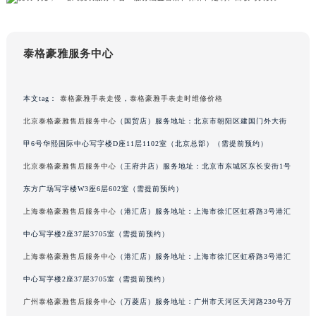
甘肃省兰州市七里河区西津西路16号兰州中心写字楼21层2102室（需提前预约）
重庆市解放碑渝中区民权路28号英利国际金融中心写字楼20层01室（需提前预约）
泰格豪雅服务中心
黑龙江省大庆市萨尔图区会战大街泰格豪雅售后服务中心（需提前预约）
黑龙江省鹤岗市向阳区红军路泰格豪雅售后服务中心（需提前预约）
黑龙江省黑河市爱辉区中央街泰格豪雅售后服务中心（需提前预约）
本文tag：
泰格豪雅手表走慢
，
泰格豪雅手表走时维修价格
黑龙江省鸡西市鸡冠区红军路泰格豪雅售后服务中心（需提前预约）
北京泰格豪雅售后服务中心
（国贸店）服务地址：北京市朝阳区建国门外大街
黑龙江省佳木斯市向阳区长安路泰格豪雅售后服务中心（需提前预约）
甲6号华熙国际中心写字楼D座11层1102室（北京总部）（需提前预约）
黑龙江省牡丹江市东安区太平路泰格豪雅售后服务中心（需提前预约）
北京泰格豪雅售后服务中心
（王府井店）服务地址：北京市东城区东长安街1号
黑龙江省七台河市桃山区大同街泰格豪雅售后服务中心（需提前预约）
东方广场写字楼W3座6层602室（需提前预约）
黑龙江省齐齐哈尔市龙沙区龙华路泰格豪雅售后服务中心（需提前预约）
黑龙江省双鸭山市尖山区新兴大街泰格豪雅售后服务中心（需提前预约）
上海泰格豪雅售后服务中心
（港汇店）服务地址：上海市徐汇区虹桥路3号港汇
黑龙江省绥化市北林区新华街与康庄路交叉口泰格豪雅售后服务中心（需提前预约）
中心写字楼2座37层3705室（需提前预约）
黑龙江省伊春市伊美区通河路泰格豪雅售后服务中心（需提前预约）
上海泰格豪雅售后服务中心
（港汇店）服务地址：上海市徐汇区虹桥路3号港汇
吉林省白城市洮北区明仁南街泰格豪雅售后服务中心（需提前预约）
中心写字楼2座37层3705室（需提前预约）
吉林省白山市浑江区浑江大街泰格豪雅售后服务中心（需提前预约）
广州泰格豪雅售后服务中心
（万菱店）服务地址：广州市天河区天河路230号万
吉林省吉林市船营区河南街泰格豪雅售后服务中心（需提前预约）